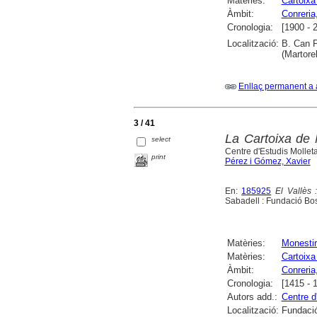
Matèries:
Cartoixa
Àmbit:
Conreria,
Cronologia:
[1900 - 
Localització:
B. Can P
(Martorel
Enllaç permanent a 
3 / 41
La Cartoixa de 
select
Centre d'Estudis Molle
print
Pérez i Gómez, Xavier
En:
185925
El Vallès 
Sabadell : Fundació Bos
Matèries:
Monesti
Matèries:
Cartoixa
Àmbit:
Conreria,
Cronologia:
[1415 - 
Autors add.:
Centre d
Localització:
Fundació