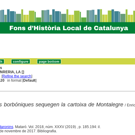
ns
NRERIA, LA []
[
Refine the search
]
. 20
in format [
Default
]
s borbóniques sequegen la cartoixa de Montalegre
/ Enri
taronins
. Mataró. Vol. 2018, núm. XXXV (2019) , p. 185.194: il.
de novembre de 2017. Bibliografia.