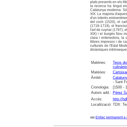
plats presents en els ll
la recerca ha tingut e
Catalunya moderna. Són u
XIX. La majoria d'aquest
d'un interès eminentment
del coch (1520), el cart
(1718-1719), el francisc
l'art de cuynar (1787), el
XIX) i el burgès Nou m
clara i entenedora, la q
llibres impresos i de ca
culturals de l'Edat Mode
dinàmiques intrínseque
Matèries:
Tesis do
culinàrie
Matèries:
Cartoixa
Àmbit:
Catalun
- Sant F
Cronologia:
[1500 - 
Autors add.:
Pérez Sa
Accés:
http://h
Localització:
TDX: Tes
Enllaç permanent a 