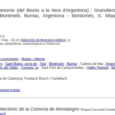
aresme (del Besós a la riera d'Argentona) : Granoller
Montmeló, Burriac, Argentona - Montornès, S. Miqu
51?]
. : map. ; 16 cm (
Selección de itinerarios gráficos
, 1)
s, geográficas, arqueológicas e históricas".
cursionistes
;
Mapes i plànols
rs
;
Sant Mateu, serra de
;
Teià
;
Montmeló
;
Burriac
- Cabrera de Mar ;
Argen
s del Vallès
;
Conreria, la
- Sant Fost de Campsentelles ;
Vallès Oriental
;
M
ca de Catalunya; Fundació Bosch i Cardellach
aquest registre
itectònic de la Conreria de Montalegre
/ Raquel Lacuesta Contre
quel