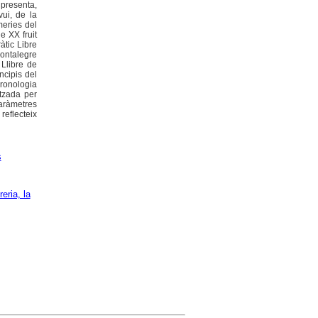
 presenta,
vui, de la
meries del
e XX fruit
àtic Libre
Montalegre
 Llibre de
incipis del
ronologia
itzada per
paràmetres
reflecteix
s
eria, la