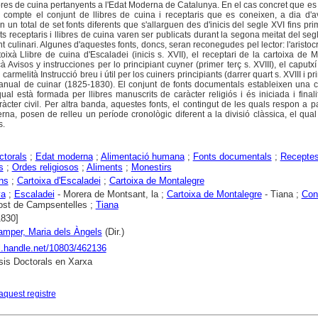
ibres de cuina pertanyents a l'Edat Moderna de Catalunya. En el cas concret que es
n compte el conjunt de llibres de cuina i receptaris que es coneixen, a dia d'a
n total de set fonts diferents que s'allarguen des d'inicis del segle XVI fins pri
s receptaris i llibres de cuina varen ser publicats durant la segona meitat del segl
 culinari. Algunes d'aquestes fonts, doncs, seran reconegudes pel lector: l'aristocr
oixà Llibre de cuina d'Escaladei (inicis s. XVII), el receptari de la cartoixa de 
à Avisos y instrucciones per lo principiant cuyner (primer terç s. XVIII), el caputxí
 carmelità Instrucció breu i útil per los cuiners principiants (darrer quart s. XVIII i pr
anual de cuinar (1825-1830). El conjunt de fonts documentals estableixen una c
ual està formada per llibres manuscrits de caràcter religiós i és iniciada i final
ràcter civil. Per altra banda, aquestes fonts, el contingut de les quals respon a 
rna, posen de relleu un període cronològic diferent a la divisió clàssica, el qual 
s.
ctorals
;
Edat moderna
;
Alimentació humana
;
Fonts documentals
;
Recepte
s
;
Ordes religiosos
;
Aliments
;
Monestirs
ns
;
Cartoixa d'Escaladei
;
Cartoixa de Montalegre
ya
;
Escaladei
- Morera de Montsant, la ;
Cartoixa de Montalegre
- Tiana ;
Conr
ost de Campsentelles ;
Tiana
1830]
mper, Maria dels Àngels
(Dir.)
dl.handle.net/10803/462136
is Doctorals en Xarxa
aquest registre