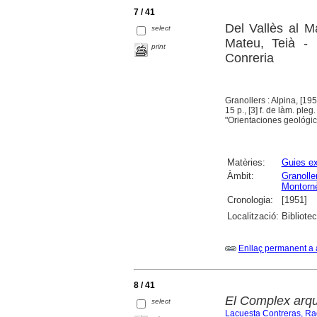
7 / 41
Del Vallès al M
select
Mateu, Teià - 
print
Conreria
Granollers : Alpina, [19
15 p., [3] f. de làm. pleg
"Orientaciones geológica
Matèries:
Guies ex
Àmbit:
Granolle
Montornè
Cronologia:
[1951]
Localització:
Bibliote
Enllaç permanent a 
8 / 41
El Complex arqu
select
Lacuesta Contreras, Ra