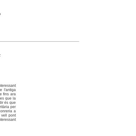
o
z
nteressant
 l'antiga
e fins ara
ies que la
dir és que
itària per
Conreria a
 vell pont
nteressant