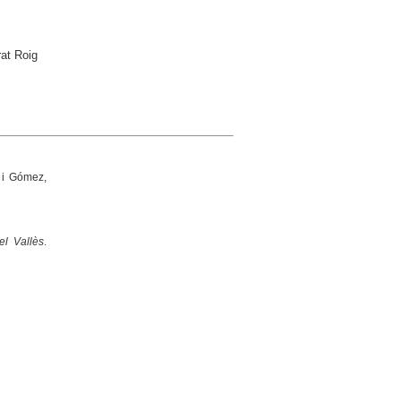
rat Roig
 i Gómez,
el Vallès
.