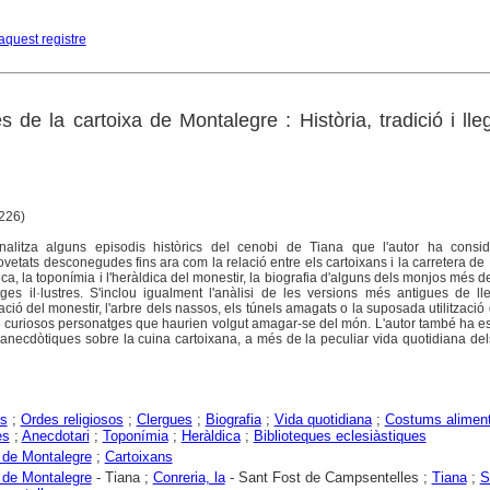
aquest registre
s de la cartoixa de Montalegre : Història, tradició i ll
 226)
alitza alguns episodis històrics del cenobi de Tiana que l'autor ha consi
ovetats desconegudes fins ara com la relació entre els cartoixans i la carretera d
teca, la toponímia i l'heràldica del monestir, la biografia d'alguns dels monjos més d
tges il·lustres. S'inclou igualment l'anàlisi de les versions més antigues de l
ació del monestir, l'arbre dels nassos, els túnels amagats o la suposada utilització
e curiosos personatges que haurien volgut amagar-se del món. L'autor també ha es
 anecdòtiques sobre la cuina cartoixana, a més de la peculiar vida quotidiana de
rs
;
Ordes religiosos
;
Clergues
;
Biografia
;
Vida quotidiana
;
Costums aliment
es
;
Anecdotari
;
Toponímia
;
Heràldica
;
Biblioteques eclesiàstiques
 de Montalegre
;
Cartoixans
 de Montalegre
- Tiana ;
Conreria, la
- Sant Fost de Campsentelles ;
Tiana
;
S