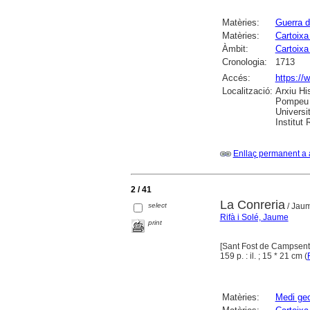
Matèries:
Guerra 
Matèries:
Cartoixa
Àmbit:
Cartoixa
Cronologia:
1713
Accés:
https://
Localització:
Arxiu Hi
Pompeu F
Universit
Institut
Enllaç permanent a 
2 / 41
La Conreria
select
/ Jaum
Rifà i Solé, Jaume
print
[Sant Fost de Campsentel
159 p. : il. ; 15 * 21 cm (
Matèries:
Medi geo