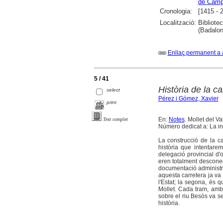
de Camp
Cronologia:
[1415 - 
Localització:
Bibliote
(Badalon
Enllaç permanent a 
5 / 41
Història de la c
select
Pérez i Gómez, Xavier
print
En:
Notes
. Mollet del Va
Text complet
Número dedicat a: La indú
La construcció de la ca
història que intentare
delegació provincial d'
eren totalment desconeg
documentació administra
aquesta carretera ja va
l'Estat; la segona, és 
Mollet. Cada tram, amb 
sobre el riu Besòs va s
història.