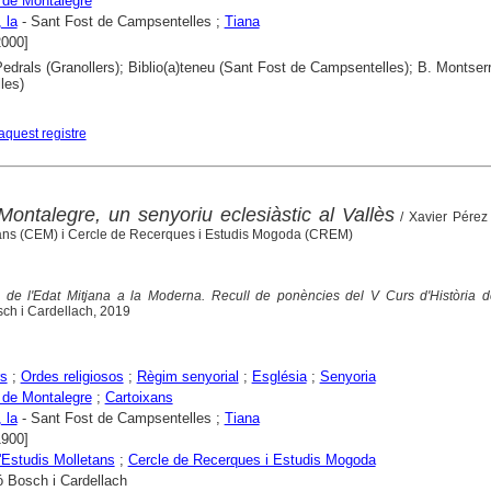
 de Montalegre
 la
- Sant Fost de Campsentelles ;
Tiana
2000]
edrals (Granollers); Biblio(a)teneu (Sant Fost de Campsentelles); B. Montser
les)
aquest registre
Montalegre, un senyoriu eclesiàstic al Vallès
/ Xavier Pérez
tans (CEM) i Cercle de Recerques i Estudis Mogoda (CREM)
: de l'Edat Mitjana a la Moderna. Recull de ponències del V Curs d'Història d
ch i Cardellach, 2019
rs
;
Ordes religiosos
;
Règim senyorial
;
Església
;
Senyoria
 de Montalegre
;
Cartoixans
 la
- Sant Fost de Campsentelles ;
Tiana
1900]
'Estudis Molletans
;
Cercle de Recerques i Estudis Mogoda
 Bosch i Cardellach