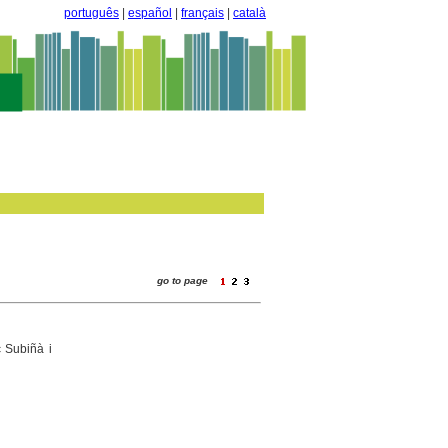
português
|
español
|
français
|
català
go to page
c Subiñà i