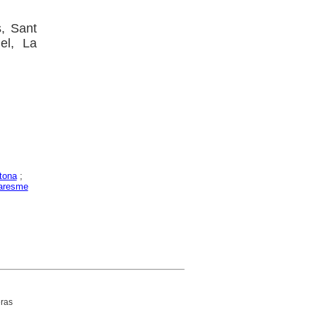
s, Sant
el, La
tona
;
aresme
ras