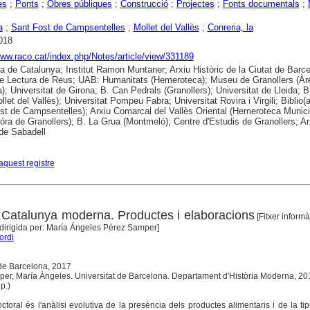
es
;
Ponts
;
Obres públiques
;
Construcció
;
Projectes
;
Fonts documentals
;
a
;
Sant Fost de Campsentelles
;
Mollet del Vallès
;
Conreria, la
018
www.raco.cat/index.php/Notes/article/view/331189
ca de Catalunya; Institut Ramon Muntaner; Arxiu Històric de la Ciutat de Barce
e Lectura de Reus; UAB: Humanitats (Hemeroteca); Museu de Granollers (Àr
ia); Universitat de Girona; B. Can Pedrals (Granollers); Universitat de Lleida; 
let del Vallès); Universitat Pompeu Fabra; Universitat Rovira i Virgili; Biblio(
st de Campsentelles); Arxiu Comarcal del Vallès Oriental (Hemeroteca Munici
ra de Granollers); B. La Grua (Montmeló); Centre d'Estudis de Granollers; Ar
 de Sabadell
aquest registre
a Catalunya moderna. Productes i elaboracions
[Fitxer informà
dirigida per: María Ángeles Pérez Samper]
ordi
 de Barcelona, 2017
per, María Ángeles. Universitat de Barcelona. Departament d'Història Moderna, 20
p.)
octoral és l'anàlisi evolutiva de la presència dels productes alimentaris i de la ti