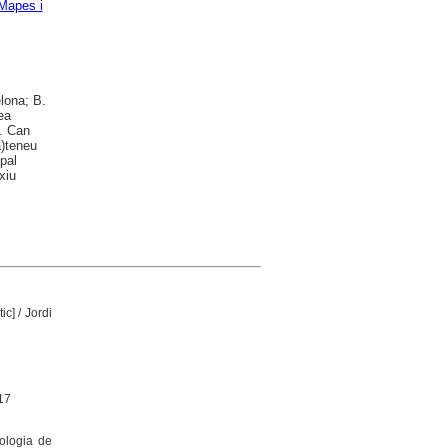
Mapes i
lona; B.
ea
B. Can
a)teneu
pal
xiu
tic]
/ Jordi
17
pologia de