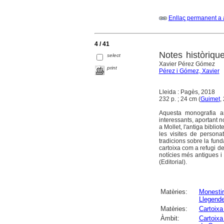
Enllaç permanent a 
4 / 41
Notes històrique
select
Xavier Pérez Gómez
print
Pérez i Gómez, Xavier
Lleida : Pagès, 2018
232 p. ; 24 cm (
Guimet
,
Aquesta monografia an
interessants, aportant n
a Mollet, l'antiga biblio
les visites de persona
tradicions sobre la fund
cartoixa com a refugi d
notícies més antigues i
(Editorial).
Matèries:
Monesti
Llegend
Matèries:
Cartoixa
Àmbit:
Cartoixa