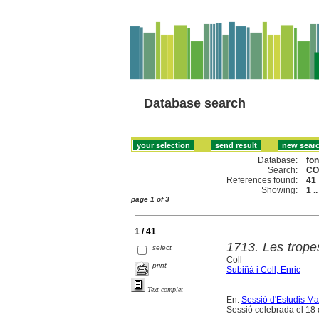
Database search
Database:
fo
Search:
CO
References found:
41
Showing:
1 .
page 1 of 3
1 / 41
1713. Les trope
select
Coll
print
Subiñà i Coll, Enric
Text complet
En:
Sessió d'Estudis Ma
Sessió celebrada el 18 