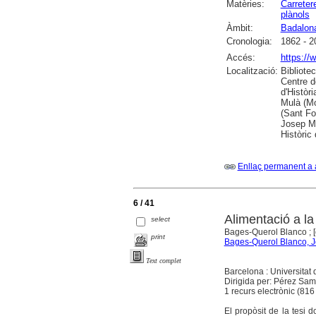
Matèries:
Carreter
plànols
Àmbit:
Badalon
Cronologia:
1862 - 2
Accés:
https://
Localització:
Bibliote
Centre d
d'Històr
Mulà (Mol
(Sant Fo
Josep Mó
Històric
Enllaç permanent a 
6 / 41
Alimentació a l
select
Bages-Querol Blanco ; [
print
Bages-Querol Blanco, J
Text complet
Barcelona : Universitat
Dirigida per: Pérez Sam
1 recurs electrònic (816 
El propòsit de la tesi d