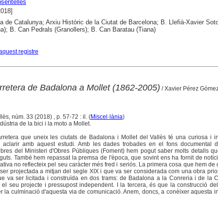
sentelles
2018]
ca de Catalunya; Arxiu Històric de la Ciutat de Barcelona; B. Llefià-Xavier Sot
a); B. Can Pedrals (Granollers); B. Can Baratau (Tiana)
aquest registre
arretera de Badalona a Mollet (1862-2005)
/ Xavier Pérez Góme
llès, núm. 33 (2018) , p. 57-72 : il. (
Miscel·lània
)
stria de la bici i la moto a Mollet.
rretera que uneix les ciutats de Badalona i Mollet del Vallès té una curiosa i i
m aclarir amb aquest estudi. Amb les dades trobades en el fons documental de
obres del Ministeri d'Obres Públiques (Foment) hem pogut saber molts detalls qu
uts. També hem repassat la premsa de l'època, que sovint ens ha fornit de notíc
tiva no reflecteix pel seu caràcter més fred i seriós. La primera cosa que hem de 
 ser projectada a mitjan del segle XIX i que va ser considerada com una obra prior
que va ser licitada i construïda en dos trams: de Badalona a la Conreria i de la 
el seu projecte i pressupost independent. I la tercera, és que la construcció del
er la culminació d'aquesta via de comunicació. Anem, doncs, a conèixer aquesta i