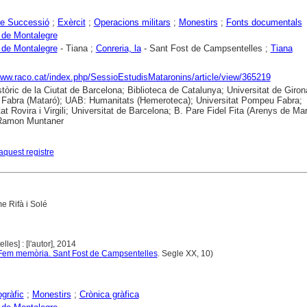
de Successió
;
Exèrcit
;
Operacions militars
;
Monestirs
;
Fonts documentals
 de Montalegre
 de Montalegre
- Tiana ;
Conreria, la
- Sant Fost de Campsentelles ;
Tiana
www.raco.cat/index.php/SessioEstudisMataronins/article/view/365219
stòric de la Ciutat de Barcelona; Biblioteca de Catalunya; Universitat de Giron
abra (Mataró); UAB: Humanitats (Hemeroteca); Universitat Pompeu Fabra;
at Rovira i Virgili; Universitat de Barcelona; B. Pare Fidel Fita (Arenys de Mar
 Ramon Muntaner
aquest registre
e Rifà i Solé
les] : [l'autor], 2014
Fem memòria. Sant Fost de Campsentelles
. Segle XX, 10)
gràfic
;
Monestirs
;
Crònica gràfica