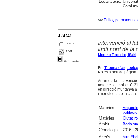
Localització:
Universi
Catalunya
Enllaç permanent a 
4 / 4241
Intervenció al l
select
límit nord de la 
print
Moreno Exposito, Iñaki
Text complet
En:
Tribuna d'arqueolog
Notes a peu de pàgina. B
Arran de la intervenció
nord de l'autopista C-3
en direcció muntanya a 
i morfologia de la ciuta
Matèries:
Arqueolo
població
Matèries:
Ciutat r
Àmbit:
Badalon
Cronologia:
2016 - 2
Accés:
http://h