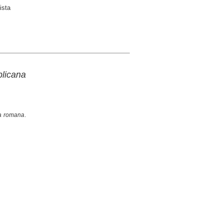
ista
blicana
ia romana
.