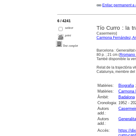
Enllaç permanent a 
6 / 4241
Tío Curro : la t
select
Casermeiro]
print
Carmona Fernández, An
Text complet
Barcelona : Generalitat
80 p. ; 21 cm (
Rromano 
També disponible la vers
Relat de la trajectòria 
Catalunya, membre del C
Matèries:
Biografia
Matèries:
Carmona F
Àmbit:
Badalona
Cronologia:
1952 - 20
Autors
Casermeir
add.:
Autors
Generalit
add.:
Accés:
https://d
curro-cast