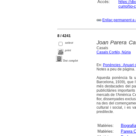
Accés:
https://d
curro/tio-
Enllaç permanent a 
8 / 4241
Joan Parera Ca
select
Casals
print
Casals Cortés, Núria
Text complet
En:
Ponències : Anuari 
Notes a peu de pàgina. 
Aquesta ponència fa u
Barcelona, 1939), que l
més destacades del pa
publicitàries importants
mercats de l'Amèrica C
flor, dissenyades exclus
na des del començament
cultural i social, i es
predilecte.
Matèries:
Biografi
Matèries:
Parera 