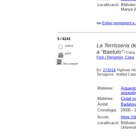
Localització:
Bibliote
Manyà (
Enllaç permanent a 
5 / 4241
La Terrisseria d
select
a "Baetulo"
/ Clara
print
Forn i Perramon, Clara
Text complet
En:
272018
Figlinae Hi
Tarragona : Institut Cat
Matèries:
Arqueolo
arqueolò
Matèries:
Ciutat r
Àmbit:
Badalon
Cronologia:
[0000 - 
Accés:
https://
Localització:
Bibliote
Universit