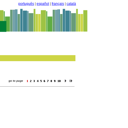
português
|
español
|
français
|
català
go to page