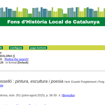
ns
DALONA []
41
[
Refine the search
]
. 20
in format [
Default
]
sselló : pintura, escultura i poesia
/ text: Eusebi Puigdemunt i Puig
ebi
Girona, núm. 351 (juliol-agost 2025), p. 38-39 : il. (
Biografia
)