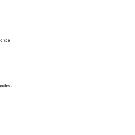
ècnica
-
grafies de