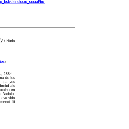
_bsf/08inclusio_social/tio-
dy
/ Núria
ies
)
s, 1884 -
una de les
campanyes
bretot als
Cocaína en
 a Badalo-
 seva vida
menat fill