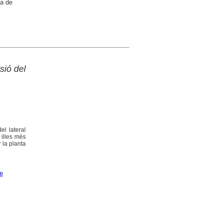
ca de
sió del
el lateral
 illes més
 la planta
e