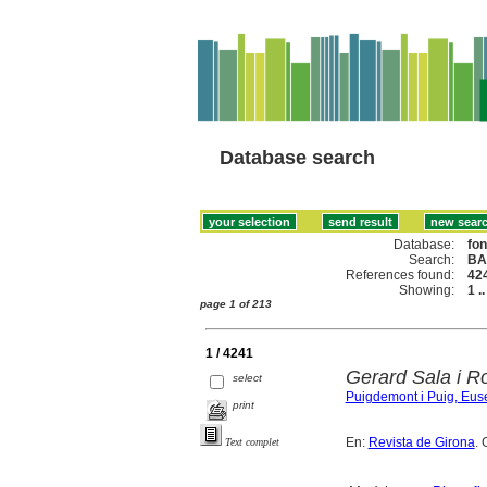
Database search
Database:
fo
Search:
BA
References found:
42
Showing:
1 .
page 1 of 213
1 / 4241
Gerard Sala i Ro
select
Puigdemont i Puig, Eus
print
En:
Revista de Girona
. 
Text complet