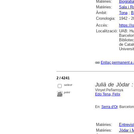
Matèries:
Biografi
Matèries:
Sala i R
Àmbit:
Tona
;
B
Cronologia:
1942 - 2
Accés:
https://
Localització:
UAB: Hum
Barcelon
Bibliote
de Catal
Universi
Enllaç permanent a 
2 / 4241
Julià de Jòdar 
select
Vinyet Peñarroya
print
Edo Tena, Felix
En:
Serra d'Or
. Barcelon
Matèries:
Entrevis
Matèries:
Jòdar i 