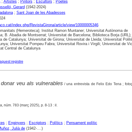
a
;
Artistes
;
Pintors
;
Escultors
;
Poetes
osselló, Gerard
(1942-2024)
adalona
;
Sant Joan de les Abadesses
024
raco.cat/index.php/RevistaGirona/article/view/10000005346
anitats (Hemeroteca); Institut Ramon Muntaner; Universitat Autònoma de
a; B. Abadia de Montserrat; Universitat de Barcelona; Biblioteca Borja (URL);
ca de Catalunya; Universitat de Girona; Universitat de Lleida; Universitat Polit
unya; Universitat Pompeu Fabra; Universitat Rovira i Virgili; Universitat de Vic
tat Central de Catalunya
aquest registre
: donar veu als vulnerables
/ una entrevista de Felix Edo Tena ; foto
a, núm. 783 (març 2025), p. 8-13 : il.
tes
;
Enginyers
;
Escriptors
;
Polítics
;
Pensament polític
Muñoz, Julià de
(1942-....)