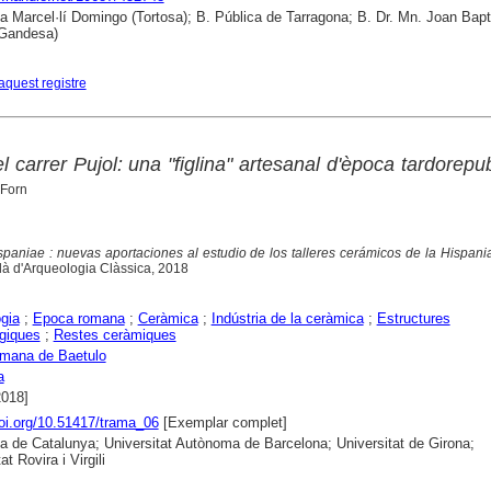
ca Marcel·lí Domingo (Tortosa); B. Pública de Tarragona; B. Dr. Mn. Joan Bapt
Gandesa)
aquest registre
el carrer Pujol: una "figlina" artesanal d'època tardorepu
 Forn
spaniae : nuevas aportaciones al estudio de los talleres cerámicos de la Hispan
alà d'Arqueologia Clàssica, 2018
gia
;
Epoca romana
;
Ceràmica
;
Indústria de la ceràmica
;
Estructures
giques
;
Restes ceràmiques
omana de Baetulo
a
2018]
doi.org/10.51417/trama_06
[Exemplar complet]
ca de Catalunya; Universitat Autònoma de Barcelona; Universitat de Girona;
at Rovira i Virgili