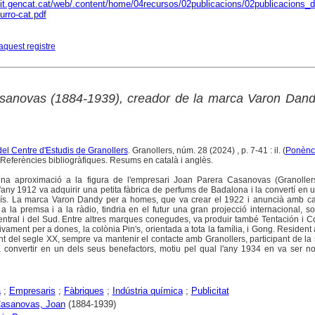
ixit.gencat.cat/web/.content/home/04recursos/02publicacions/02publicacions_de
curro-cat.pdf
aquest registre
sanovas (1884-1939), creador de la marca Varon Dan
del Centre d'Estudis de Granollers
. Granollers, núm. 28 (2024) , p. 7-41 : il. (
Ponènc
Referències bibliogràfiques. Resums en català i anglès.
na aproximació a la figura de l'empresari Joan Parera Casanovas (Granoller
'any 1912 va adquirir una petita fàbrica de perfums de Badalona i la convertí en 
ís. La marca Varon Dandy per a homes, que va crear el 1922 i anuncià amb 
 a la premsa i a la ràdio, tindria en el futur una gran projecció internacional, so
entral i del Sud. Entre altres marques conegudes, va produir també Tentación i 
ivament per a dones, la colònia Pin's, orientada a tota la família, i Gong. Resident
 del segle XX, sempre va mantenir el contacte amb Granollers, participant de la
 va convertir en un dels seus benefactors, motiu pel qual l'any 1934 en va ser no
a
;
Empresaris
;
Fàbriques
;
Indústria química
;
Publicitat
Casanovas, Joan
(1884-1939)