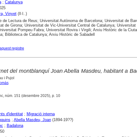
a
;
Catalunya
025
a, Vinyet
(Il·l..)
e de Lectura de Reus; Universitat Autònoma de Barcelona; Universitat de Bar
tat de Girona; Universitat de Vic-Universitat Central de Catalunya; Universitat
niversitat Pompeu Fabra; Universitat Rovira i Virgili; Arxiu Històric de la Ciuta
a; Biblioteca de Catalunya; Arxiu Històric de Sabadell
aquest registre
arnet del montblanquí Joan Abella Masdeu, habitant a B
u i Pujol
Tomàs
nc, núm. 151 (desembre 2025), p. 10
s d'identitat
;
Migració interna
nquins
;
Abella Masdeu, Joan
(1894-19??)
nc
;
Badalona
850