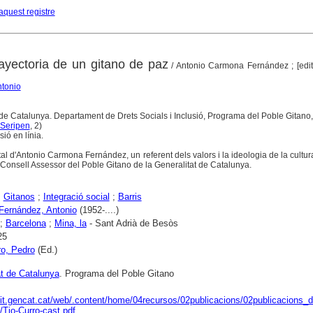
aquest registre
rayectoria de un gitano de paz
/ Antonio Carmona Fernández ; [edit
tonio
 de Catalunya. Departament de Drets Socials i Inclusió, Programa del Poble Gitano
Seripen
, 2)
ió en línia.
vital d'Antonio Carmona Fernández, un referent dels valors i la ideologia de la cultur
onsell Assessor del Poble Gitano de la Generalitat de Catalunya.
;
Gitanos
;
Integració social
;
Barris
ernández, Antonio
(1952-....)
;
Barcelona
;
Mina, la
- Sant Adrià de Besòs
25
o, Pedro
(Ed.)
at de Catalunya
. Programa del Poble Gitano
ixit.gencat.cat/web/.content/home/04recursos/02publicacions/02publicacions_de
/Tio-Curro-cast.pdf