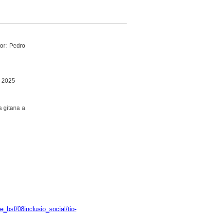
or: Pedro
, 2025
a gitana a
_bsf/08inclusio_social/tio-