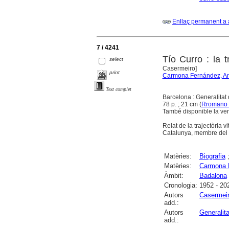
Enllaç permanent a 
7 / 4241
Tío Curro : la t
select
Casermeiro]
print
Carmona Fernández, An
Text complet
Barcelona : Generalitat
78 p. ; 21 cm (
Rromano 
També disponible la vers
Relat de la trajectòria 
Catalunya, membre del C
Matèries:
Biografia
Matèries:
Carmona F
Àmbit:
Badalona
Cronologia:
1952 - 20
Autors
Casermeir
add.:
Autors
Generalit
add.: