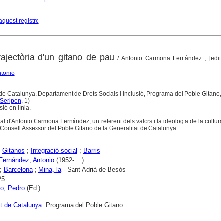
aquest registre
rajectòria d'un gitano de pau
/ Antonio Carmona Fernández ; [edit
tonio
 de Catalunya. Departament de Drets Socials i Inclusió, Programa del Poble Gitano
Seripen
, 1)
ió en línia.
vital d'Antonio Carmona Fernández, un referent dels valors i la ideologia de la cultur
onsell Assessor del Poble Gitano de la Generalitat de Catalunya.
;
Gitanos
;
Integració social
;
Barris
ernández, Antonio
(1952-....)
;
Barcelona
;
Mina, la
- Sant Adrià de Besòs
25
o, Pedro
(Ed.)
at de Catalunya
. Programa del Poble Gitano