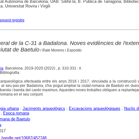
tat Autònoma de Barcelona; UAB: Sibhil·la; B. Pública de Tarragona; Bibliote
; Universitat Rovira i Virgili
aquest registre
ateral de la C-31 a Badalona. Noves evidències de l'exten
ciutat de Baetulo
/ Iñaki Moreno i Exposito
ia
. Barcelona. 2019-2020 (2022) , p. 310-331 : il.
ibliografia.
 arqueològica efectuada entre els anys 2016 i 2017, vinculada a la construcció d
1 al seu pas per Badalona, s'ha pogut ampliar la ciutat romana de Baetulo en dues
banda i banda del cardo maximus. Aquestes noves troballes obliguen a replantejar
t romana en el seu conjunt.
gia urbana
;
Jaciments arqueològics
;
Excavacions arqueològiques
;
Nuclis d
;
Epoca romana
omana de Baetulo
a
017
dl.handle.net/10687/452748