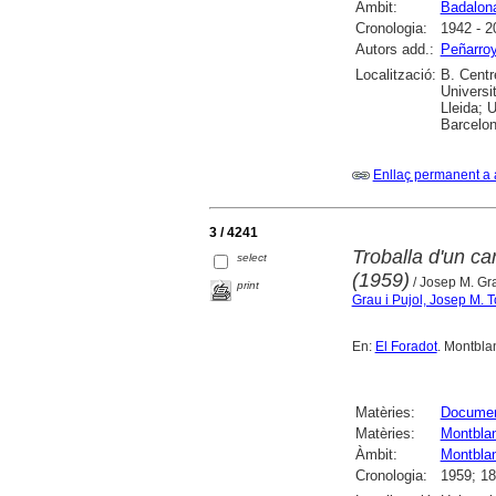
Àmbit:
Badalon
Cronologia:
1942 - 2
Autors add.:
Peñarroy
Localització:
B. Centr
Universi
Lleida; U
Barcelon
Enllaç permanent a 
3 / 4241
Troballa d'un c
select
(1959)
/ Josep M. Gra
print
Grau i Pujol, Josep M. 
En:
El Foradot
. Montbla
Matèries:
Document
Matèries:
Montbla
Àmbit:
Montbla
Cronologia:
1959; 1