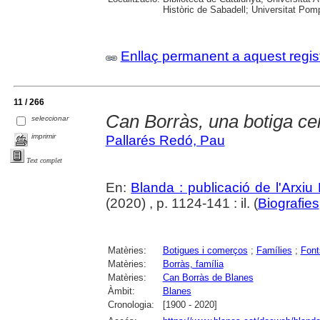
Històric de Sabadell; Universitat Po
Enllaç permanent a aquest regis
11 / 266
Can Borràs, una botiga ce
seleccionar
imprimir
Pallarés Redó, Pau
Text complet
En:
Blanda : publicació de l'Arxiu
(2020) , p. 1124-141 : il. (
Biografies
Matèries:
Botigues i comerços
;
Famílies
;
Font
Matèries:
Borràs, família
Matèries:
Can Borràs de Blanes
Àmbit:
Blanes
Cronologia:
[1900 - 2020]