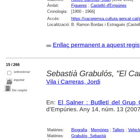
Àmbit:
Figueres
;
Castelló d'Empúries
Cronologia:
[1900 - 1966]
Accés:
https://xacpremsa.cultura.gencat.ca
Localització:
B. Ramon Bordas i Estragués (Castell
Enllaç permanent a aquest regis
15 / 266
Sebastià Grabulós, "El Ca
seleccionar
imprimir
Vila i Carreras, Jordi
Text complet
En:
El Salner : Butlletí del Grup
d'Empúries. Any 14, núm. 13 (2007) ,
Matèries:
Biografia
;
Memòries
;
Tallers
;
Vehicl
Matèries:
Grabulós, Sebastià