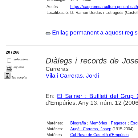
Accés:
https://xacpremsa.cultura.gencat.ca
Localització:
B. Ramon Bordas i Estragués (Castell
Enllaç permanent a aquest regis
20 / 266
Diàlegs i records de Jos
seleccionar
imprimir
Carreras
Vila i Carreras, Jordi
Text complet
En:
El Salner : Butlletí del Grup
d'Empúries. Any 13, núm. 12 (2006) ,
Matèries:
Biografia
;
Memòries
;
Pagesos
;
Escr
Matèries:
Augé i Carreras, Josep
(1915-2004)
Matèries:
Cal Rave de Castelló d'Empúries