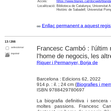
Accés:
https://www.blanes.cat/docweb/bland
Localització:
Biblioteca de Catalunya; Universitat 
Històric de Sabadell; Universitat Po
Enllaç permanent a aquest regis
13 / 266
Francesc Cambó : l'últim re
seleccionar
imprimir
l'home de negocis, les alt
Riquer i Permanyer, Borja de
Barcelona : Edicions 62, 2022
914 p. : il. ; 24 cm (
Biografies i me
ISBN 9788429780697
La biografia definitiva i senc
moltes passions. Francesc Cam