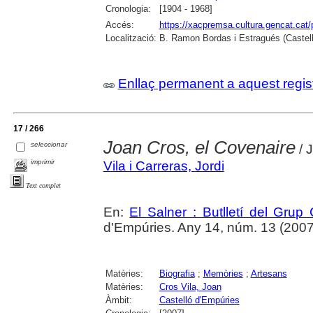
Cronologia:
[1904 - 1968]
Accés:
https://xacpremsa.cultura.gencat.ca
Localització:
B. Ramon Bordas i Estragués (Castell
Enllaç permanent a aquest regis
17 / 266
Joan Cros, el Covenaire
seleccionar
/ J
imprimir
Vila i Carreras, Jordi
Text complet
En:
El Salner : Butlletí del Grup
d'Empúries. Any 14, núm. 13 (2007) ,
Matèries:
Biografia
;
Memòries
;
Artesans
Matèries:
Cros Vila, Joan
Àmbit:
Castelló d'Empúries