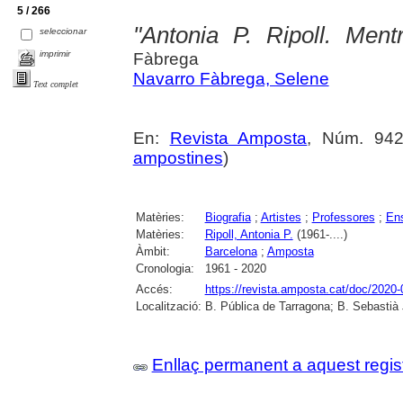
5 / 266
"Antonia P. Ripoll. Men
seleccionar
imprimir
Fàbrega
Navarro Fàbrega, Selene
Text complet
En:
Revista Amposta
, Núm. 942 
ampostines
)
Matèries:
Biografia
;
Artistes
;
Professores
;
Ens
Matèries:
Ripoll, Antonia P.
(1961-....)
Àmbit:
Barcelona
;
Amposta
Cronologia:
1961 - 2020
Accés:
https://revista.amposta.cat/doc/2020-
Localització:
B. Pública de Tarragona; B. Sebastià
Enllaç permanent a aquest regis