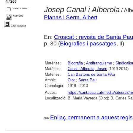
4 / 266
Josep Canal i Alberola
seleccionar
/ Alb
imprimir
Planas i Serra, Albert
Text complet
En:
Croscat : revista de Santa Pa
p. 30 (
Biografies i passatges
, II)
Matèries:
Biografia
;
Antifranquisme
;
Sindicali
Matèries:
Canal i Alberola, Josep
(1919-2014)
Matèries:
Can Bastons de Santa PAu
Àmbit:
Olot
;
Santa Pau
Cronologia:
1919 - 2010
Accés:
https://santapau.cat/media/sites/52/r
Localització:
B. Marià Vayreda (Olot); B. Carles Ra
Enllaç permanent a aquest regis