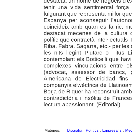
destacat, un home de negocis d'èx
tenir una vida sentimental força
fulgurant que representa millor qu
Espanya per aconseguir l'autono
coincideix amb quan es fa ric, mul
destacat mecenes de la cultura 
polític que contractà intel·lectuals
Riba, Fabra, Sagarra, etc.- per le
les nits llegint Plutarc o Titus L
contemplant els Botticelli que ha
complexes vinculacions entre el
(advocat, assessor de bancs, 
Americana de Electricidad fins
companyia elwèctrica de Llatinoam
Borja de Riquer ha reconstruït am
contradictòria i insòlita de Fra
lectura apassionant. (Editorial).
Matèries:
Biografia
;
Polítics
;
Empresaris
;
Mec