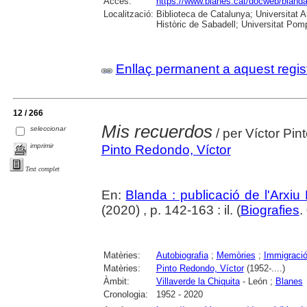
Accés:
https://www.blanes.cat/docweb/bland
Localització:
Biblioteca de Catalunya; Universitat 
Històric de Sabadell; Universitat Po
Enllaç permanent a aquest regis
12 / 266
Mis recuerdos
seleccionar
/ per Víctor Pin
imprimir
Pinto Redondo, Víctor
Text complet
En:
Blanda : publicació de l'Arxiu
(2020) , p. 142-163 : il. (
Biografies
.
Matèries:
Autobiografia
;
Memòries
;
Immigraci
Matèries:
Pinto Redondo, Víctor
(1952-....)
Àmbit:
Villaverde la Chiquita
- León ;
Blanes
Cronologia:
1952 - 2020