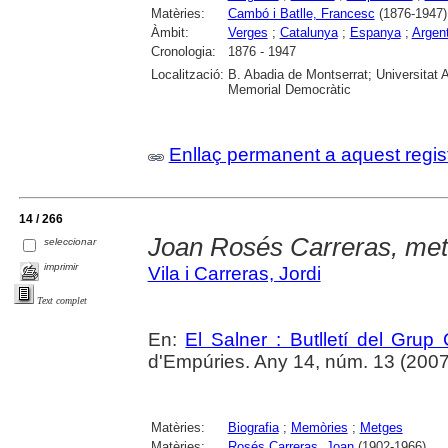
Matèries:
Cambó i Batlle, Francesc
(1876-1947)
Àmbit:
Verges
;
Catalunya
;
Espanya
;
Argen
Cronologia:
1876 - 1947
Localització:
B. Abadia de Montserrat; Universitat 
Memorial Democràtic
Enllaç permanent a aquest regis
14 / 266
Joan Rosés Carreras, me
seleccionar
imprimir
Vila i Carreras, Jordi
Text complet
En:
El Salner : Butlletí del Grup
d'Empúries. Any 14, núm. 13 (2007) ,
Matèries:
Biografia
;
Memòries
;
Metges
Matèries:
Rosés Carreras, Joan
(1902-1966)