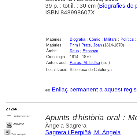
39 p. : tot il. ; 30 cm (
Biografies de
ISBN 848998607X
Matèries:
Biografia
;
Còmic
;
Militars
;
Polítics
Matèries:
Prim i Prats, Joan
(1814-1870)
Àmbit:
Reus
;
Espanya
Cronologia:
1814 - 1870
Autors add.:
Pazos, M. Lluïsa
(Ed.)
Localització:
Biblioteca de Catalunya
Enllaç permanent a aquest regis
2 / 266
Apunts d'història oral : 
seleccionar
imprimir
Àngela Sagrera
Sagrera i Perpiñà, M. Àngela
Text complet