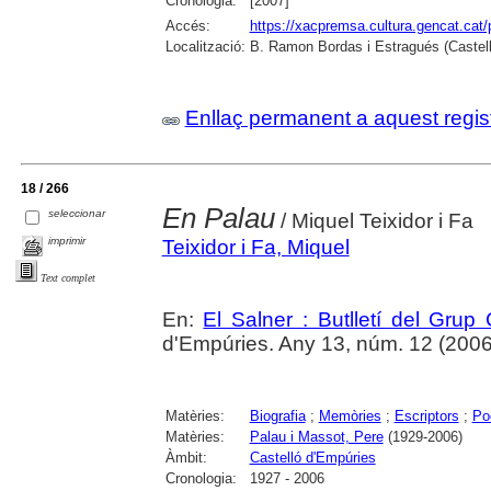
Cronologia:
[2007]
Accés:
https://xacpremsa.cultura.gencat.ca
Localització:
B. Ramon Bordas i Estragués (Castell
Enllaç permanent a aquest regis
18 / 266
En Palau
seleccionar
/ Miquel Teixidor i Fa
imprimir
Teixidor i Fa, Miquel
Text complet
En:
El Salner : Butlletí del Grup
d'Empúries. Any 13, núm. 12 (2006) ,
Matèries:
Biografia
;
Memòries
;
Escriptors
;
Po
Matèries:
Palau i Massot, Pere
(1929-2006)
Àmbit:
Castelló d'Empúries
Cronologia:
1927 - 2006