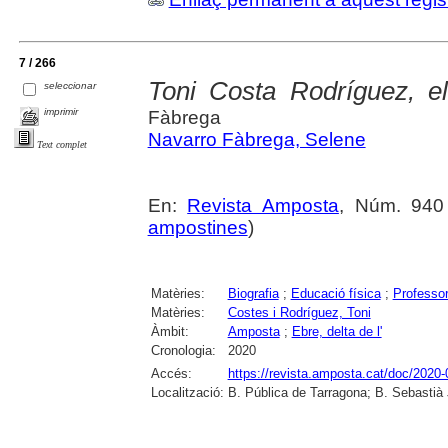
7 / 266
Toni Costa Rodríguez, el
seleccionar
imprimir
Fàbrega
Navarro Fàbrega, Selene
Text complet
En:
Revista Amposta
, Núm. 940 (
ampostines
)
Matèries:
Biografia
;
Educació física
;
Professo
Matèries:
Costes i Rodríguez, Toni
Àmbit:
Amposta
;
Ebre, delta de l'
Cronologia:
2020
Accés:
https://revista.amposta.cat/doc/2020-
Localització:
B. Pública de Tarragona; B. Sebastià