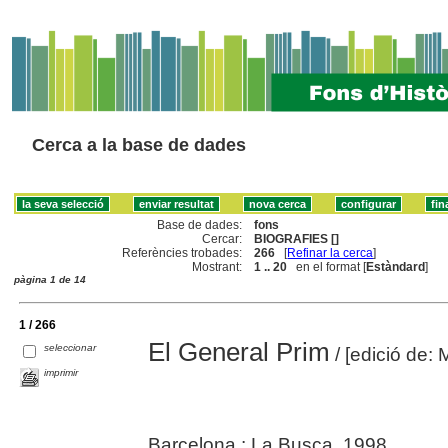
Cerca a la base de dades
Base de dades:
fons
Cercar:
BIOGRAFIES []
Referències trobades:
266
[
Refinar la cerca
]
Mostrant:
1 .. 20
en el format [
Estàndard
]
pàgina 1 de 14
1 / 266
El General Prim
seleccionar
/ [edició de: 
imprimir
Barcelona : La Busca, 1998