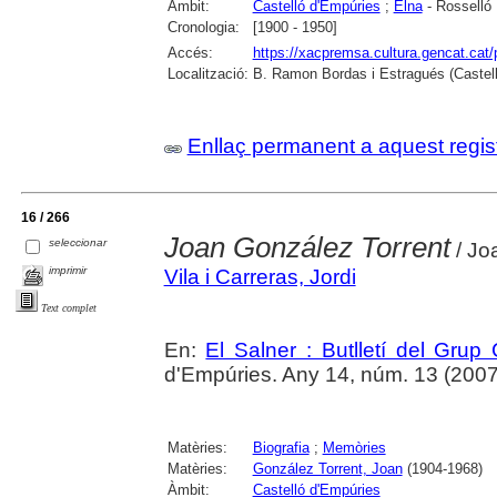
Àmbit:
Castelló d'Empúries
;
Elna
- Rosselló
Cronologia:
[1900 - 1950]
Accés:
https://xacpremsa.cultura.gencat.ca
Localització:
B. Ramon Bordas i Estragués (Castell
Enllaç permanent a aquest regis
16 / 266
Joan González Torrent
seleccionar
/ Joa
imprimir
Vila i Carreras, Jordi
Text complet
En:
El Salner : Butlletí del Grup
d'Empúries. Any 14, núm. 13 (2007) ,
Matèries:
Biografia
;
Memòries
Matèries:
González Torrent, Joan
(1904-1968)
Àmbit:
Castelló d'Empúries