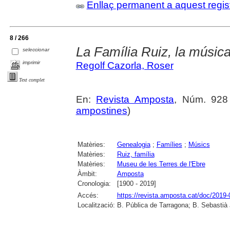
Enllaç permanent a aquest regis
8 / 266
La Família Ruiz, la música
seleccionar
imprimir
Regolf Cazorla, Roser
Text complet
En:
Revista Amposta
, Núm. 928 (
ampostines
)
Matèries:
Genealogia
;
Famílies
;
Músics
Matèries:
Ruiz, família
Matèries:
Museu de les Terres de l'Ebre
Àmbit:
Amposta
Cronologia:
[1900 - 2019]
Accés:
https://revista.amposta.cat/doc/2019-
Localització:
B. Pública de Tarragona; B. Sebastià