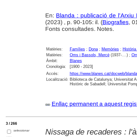
En:
Blanda : publicació de l'Arxiu
(2023) , p. 90-105: il. (
Biografies
, 0
Fonts consultades. Notes.
Matèries:
Famílies
;
Dona
;
Memòries
;
Història
Matèries:
Oms i Bassols, Mercè
(1937-....) ;
Om
Àmbit:
Blanes
Cronologia:
[1900 - 2023]
Accés:
https://www.blanes.cat/docweb/bland
Localització:
Biblioteca de Catalunya; Universitat 
Històric de Sabadell; Universitat Po
Enllaç permanent a aquest regis
3 / 266
Nissaga de recaderes : l'à
seleccionar