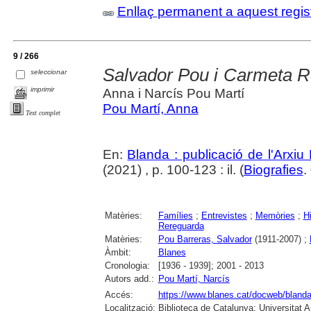
Enllaç permanent a aquest regis
9 / 266
Salvador Pou i Carmeta 
seleccionar
imprimir
Anna i Narcís Pou Martí
Pou Martí, Anna
Text complet
En:
Blanda : publicació de l'Arxiu
(2021) , p. 100-123 : il. (
Biografies
.
Matèries:
Famílies
;
Entrevistes
;
Memòries
;
Hi
Rereguarda
Matèries:
Pou Barreras, Salvador
(1911-2007) ;
Àmbit:
Blanes
Cronologia:
[1936 - 1939]; 2001 - 2013
Autors add.:
Pou Martí, Narcís
Accés:
https://www.blanes.cat/docweb/bland
Localització:
Biblioteca de Catalunya; Universitat 