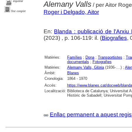
imprimir
Alemany Valls
/ per Aitor Roge
Roger i Delgado, Aitor
Text complet
En:
Blanda : publicació de l'Arxiu
(2023) , p. 106-119: il. (
Biografies
, 
Matèries:
Famílies
;
Dona
;
Transportistes
;
Tra
documentals
;
Fotografies
Matèries:
Alemany Valls, Glòria
(1936-....) ;
Alem
Àmbit:
Blanes
Cronologia:
1864 - 1970
Accés:
https://www.blanes.cat/docweb/bland
Localització:
Biblioteca de Catalunya; Universitat 
Històric de Sabadell; Universitat Po
Enllaç permanent a aquest regis