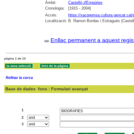
Àmbit:
Castelló d'Empúries
Cronologia:
[1915 - 2004]
Accés:
https://xacpremsa.cultura.gencat.ca
Localització:
B. Ramon Bordas i Estragués (Castell
Enllaç permanent a aquest regis
pàgina 1 de 14
Refinar la cerca
Base de dades
fons : Formulari avançat
Cercar:
1
2
3