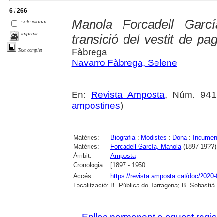
6 / 266
Manola Forcadell Garc
seleccionar
imprimir
transició del vestit de p
Fàbrega
Text complet
Navarro Fàbrega, Selene
En:
Revista Amposta
, Núm. 941 
ampostines
)
Matèries:
Biografia
;
Modistes
;
Dona
;
Indument
Matèries:
Forcadell García, Manola
(1897-19??)
Àmbit:
Amposta
Cronologia:
[1897 - 1950
Accés:
https://revista.amposta.cat/doc/2020-
Localització:
B. Pública de Tarragona; B. Sebastià
Enllaç permanent a aquest regis