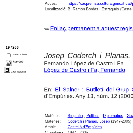
Accés:
https://xacpremsa.cultura.gencat.ca
Localització:
B. Ramon Bordas i Estragués (Castell
Enllaç permanent a aquest regis
19 / 266
Josep Coderch i Planas
seleccionar
imprimir
Fernando López de Castro i Fa
López de Castro i Fa, Fernando
Text complet
En:
El Salner : Butlletí del Grup
d'Empúries. Any 13, núm. 12 (2006) ,
Matèries:
Biografia
;
Polítics
;
Diplomàtics
;
Gov
Matèries:
Coderch i Planas, Josep
(1947-2005)
Àmbit:
Castelló d'Empúries
Cronologia:
1947 - 2005