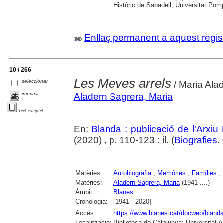
Històric de Sabadell; Universitat Po
Enllaç permanent a aquest regis
10 / 266
Les Meves arrels
seleccionar
/ Maria Ala
imprimir
Aladern Sagrera, Maria
Text complet
En:
Blanda : publicació de l'Arxiu
(2020) , p. 110-123 : il. (
Biografies
.
Matèries:
Autobiografia
;
Memòries
;
Famílies
;
Matèries:
Aladern Sagrera, Maria
(1941-....)
Àmbit:
Blanes
Cronologia:
[1941 - 2020]
Accés:
https://www.blanes.cat/docweb/bland
Localització:
Biblioteca de Catalunya; Universitat 