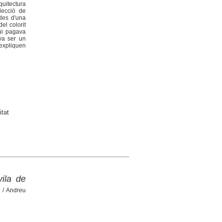
quitectura
lecció de
des d'una
el colorit
ui pagava
 va ser un
expliquen
itat
vila de
)
/ Andreu