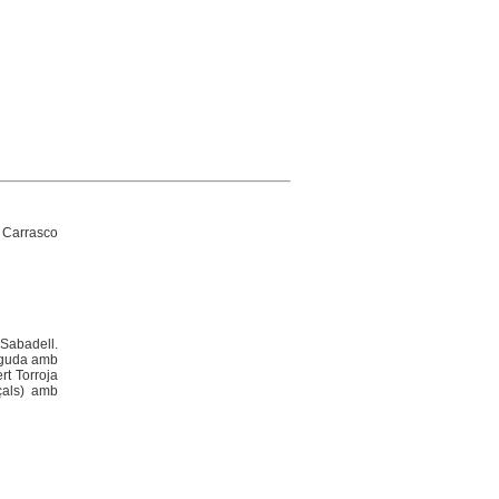
 Carrasco
 Sabadell.
inguda amb
rt Torroja
nçals) amb