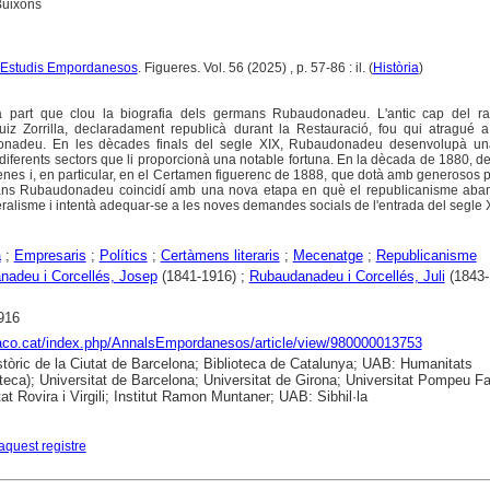
Buixons
 d'Estudis Empordanesos
. Figueres. Vol. 56 (2025) , p. 57-86 : il. (
Història
)
 part que clou la biografia dels germans Rubaudonadeu. L'antic cap del ra
iz Zorrilla, declaradament republicà durant la Restauració, fou qui atragué a l
onadeu. En les dècades finals del segle XIX, Rubaudonadeu desenvolupà un
 diferents sectors que li proporcionà una notable fortuna. En la dècada de 1880, d
cenes i, en particular, en el Certamen figuerenc de 1888, que dotà amb generosos 
ans Rubaudonadeu coincidí amb una nova etapa en què el republicanisme aba
eralisme i intentà adequar-se a les noves demandes socials de l'entrada del segle 
a
;
Empresaris
;
Polítics
;
Certàmens literaris
;
Mecenatge
;
Republicanisme
adeu i Corcellés, Josep
(1841-1916) ;
Rubaudanadeu i Corcellés, Juli
(1843-
916
raco.cat/index.php/AnnalsEmpordanesos/article/view/980000013753
stòric de la Ciutat de Barcelona; Biblioteca de Catalunya; UAB: Humanitats
eca); Universitat de Barcelona; Universitat de Girona; Universitat Pompeu Fa
at Rovira i Virgili; Institut Ramon Muntaner; UAB: Sibhil·la
aquest registre