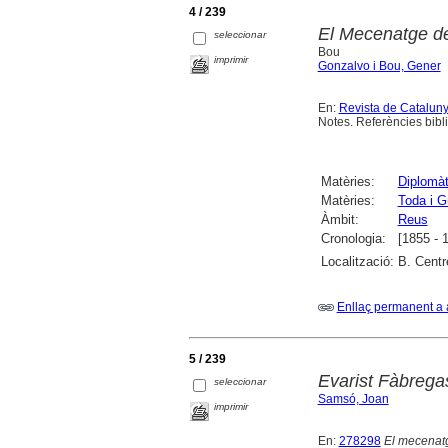
4 / 239
El Mecenatge d
seleccionar
Bou
imprimir
Gonzalvo i Bou, Gener
En:
Revista de Catalun
Notes. Referències bibl
Matèries:
Diplomàt
Matèries:
Toda i G
Àmbit:
Reus
Cronologia:
[1855 - 
Localització:
B. Centr
Enllaç permanent a 
5 / 239
Evarist Fàbrega
seleccionar
Samsó, Joan
imprimir
En:
278298
El mecenatg