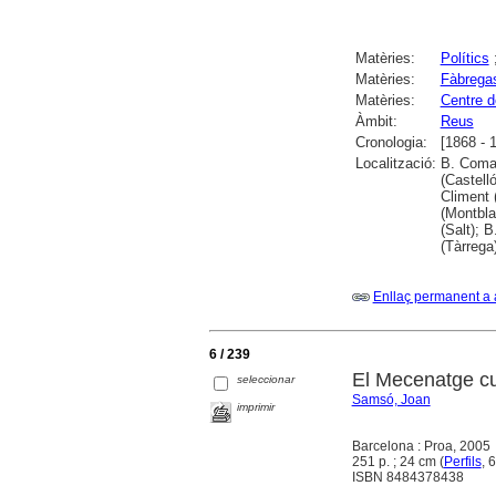
Matèries:
Polítics
Matèries:
Fàbregas
Matèries:
Centre d
Àmbit:
Reus
Cronologia:
[1868 - 
Localització:
B. Comar
(Castell
Climent 
(Montbla
(Salt); 
(Tàrrega)
Enllaç permanent a 
6 / 239
El Mecenatge cu
seleccionar
Samsó, Joan
imprimir
Barcelona : Proa, 2005
251 p. ; 24 cm (
Perfils
, 
ISBN 8484378438