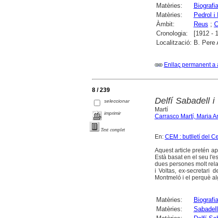
Matèries:
Biografi
Matèries:
Pedrol i
Àmbit:
Reus
;
C
Cronologia:
[1912 - 
Localització:
B. Pere 
Enllaç permanent a 
8 / 239
Delfí Sabadell 
seleccionar
Martí
imprimir
Carrasco Martí, Maria A
Text complet
En:
CEM : butlletí del 
Aquest article pretén a
Està basat en el seu l'e
dues persones molt relac
i Voltas, ex-secretari 
Montmeló i el perquè alg
Matèries:
Biografi
Matèries:
Sabadell 