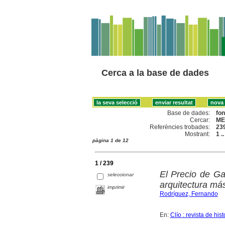
Cerca a la base de dades
Base de dades:
fo
Cercar:
ME
Referències trobades:
23
Mostrant:
1 .
pàgina 1 de 12
1 / 239
El Precio de Ga
seleccionar
arquitectura má
imprimir
Rodríguez, Fernando
En:
Clío : revista de hist