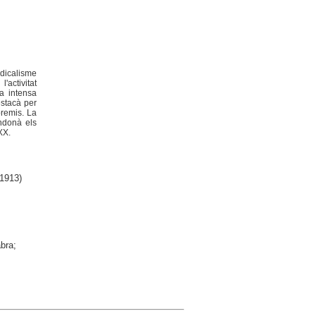
dicalisme
'activitat
a intensa
estacà per
premis. La
ndonà els
XX.
1913)
bra;