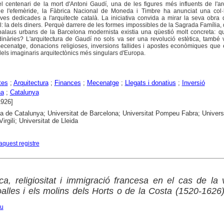
 centenari de la mort d'Antoni Gaudí, una de les figures més influents de l'ar
 l'efemèride, la Fàbrica Nacional de Moneda i Timbre ha anunciat una col·
 dedicades a l'arquitecte català. La iniciativa convida a mirar la seva obra 
: la dels diners. Perquè darrere de les formes impossibles de la Sagrada Família, d
palaus urbans de la Barcelona modernista existia una qüestió molt concreta: q
dinàries? L'arquitectura de Gaudí no sols va ser una revolució estètica, també
cenatge, donacions religioses, inversions fallides i apostes econòmiques que 
dels imaginaris arquitectònics més singulars d'Europa.
tes
;
Arquitectura
;
Finances
;
Mecenatge
;
Llegats i donatius
;
Inversió
na
;
Catalunya
1926]
ca de Catalunya; Universitat de Barcelona; Universitat Pompeu Fabra; Univers
Virgili; Universitat de Lleida
aquest registre
ca, religiositat i immigració francesa en el cas de la 
alles i els molins dels Horts o de la Costa (1520-1626
eu