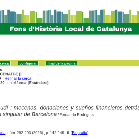
ns
CENATGE []
9
[
Refinar la cerca
]
. 20
en el format [
Estàndard
]
udí : mecenas, donaciones y sueños financieros detrá
s singular de Barcelona
/ Fernando Rodríguez
oria
, núm. 292-293 (2026) , p. 142-149 : il. (
Biografia
)