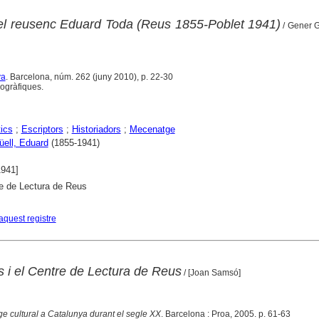
el reusenc Eduard Toda (Reus 1855-Poblet 1941)
/ Gener G
ya
. Barcelona, núm. 262 (juny 2010), p. 22-30
iogràfiques.
ics
;
Escriptors
;
Historiadors
;
Mecenatge
üell, Eduard
(1855-1941)
1941]
e de Lectura de Reus
aquest registre
s i el Centre de Lectura de Reus
/ [Joan Samsó]
e cultural a Catalunya durant el segle XX
. Barcelona : Proa, 2005. p. 61-63