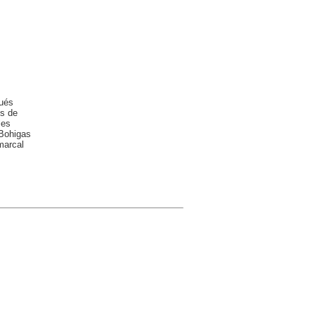
gués
es de
les
 Bohigas
marcal