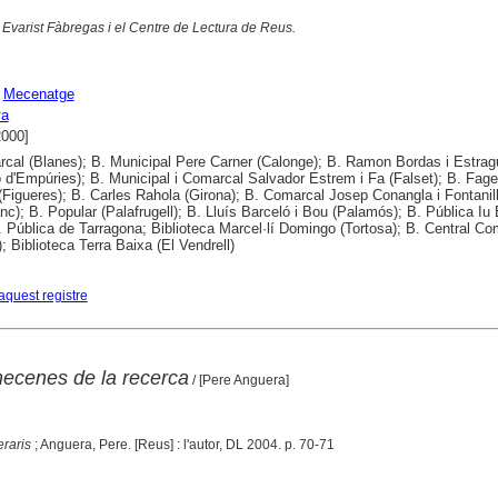
.
Evarist Fàbregas i el Centre de Lectura de Reus.
;
Mecenatge
ya
2000]
cal (Blanes); B. Municipal Pere Carner (Calonge); B. Ramon Bordas i Estra
ó d'Empúries); B. Municipal i Comarcal Salvador Estrem i Fa (Falset); B. Fag
(Figueres); B. Carles Rahola (Girona); B. Comarcal Josep Conangla i Fontanil
nc); B. Popular (Palafrugell); B. Lluís Barceló i Bou (Palamós); B. Pública Iu
B. Pública de Tarragona; Biblioteca Marcel·lí Domingo (Tortosa); B. Central Co
; Biblioteca Terra Baixa (El Vendrell)
aquest registre
mecenes de la recerca
/ [Pere Anguera]
eraris
; Anguera, Pere. [Reus] : l'autor, DL 2004. p. 70-71