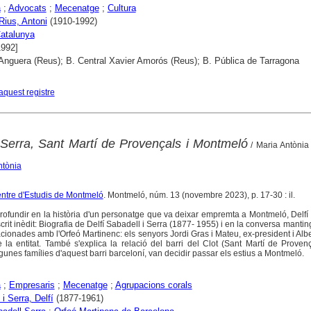
a
;
Advocats
;
Mecenatge
;
Cultura
 Rius, Antoni
(1910-1992)
atalunya
1992]
Anguera (Reus); B. Central Xavier Amorós (Reus); B. Pública de Tarragona
aquest registre
i Serra, Sant Martí de Provençals i Montmeló
/ Maria Antònia
ntònia
Centre d'Estudis de Montmeló
. Montmeló, núm. 13 (novembre 2023), p. 17-30 : il.
profundir en la història d'un personatge que va deixar empremta a Montmeló, Delfí
scrit inèdit: Biografia de Delfí Sabadell i Serra (1877- 1955) i en la conversa mant
ionades amb l'Orfeó Martinenc: els senyors Jordi Gras i Mateu, ex-president i Albe
de la entitat. També s'explica la relació del barri del Clot (Sant Martí de Prove
unes famílies d'aquest barri barceloní, van decidir passar els estius a Montmeló.
a
;
Empresaris
;
Mecenatge
;
Agrupacions corals
i Serra, Delfí
(1877-1961)