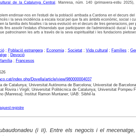
cultural de la Catalunya Central
. Manresa, núm. 140 (primavera-estiu 2025), 
volem endinsar-nos en l'estudi de la població arribada a Cardona en el decurs del
ncès i la seva incidència a escala local pel que fa als àmbits econòmic, social i cul
en la família dels Noalles i la seva evolució en el decurs de tres generacions, per
s fins assolir l'estatus d'hisendats que participaren de l'administració ducal i la 
 patrocinaren les arts a través de la seva espiritualitat i les fundacions pietose
ció
;
Població estrangera
;
Economia
;
Societat
;
Vida cultural
;
Famílies
;
Ge
atge
;
Devoció
 família
;
Francesos
626
raco.cat/index.php/Dovella/article/view/980000004037
ca de Catalunya; Universitat Autònoma de Barcelona; Universitat de Barcelona
tat Rovira i Virgili; Universitat Politècnica de Catalunya; Universitat Pompeu 
no (Manresa); Institut Ramon Muntaner; UAB: Sibhil·la
aquest registre
baudonadeu (i II). Entre els negocis i el mecenatge,