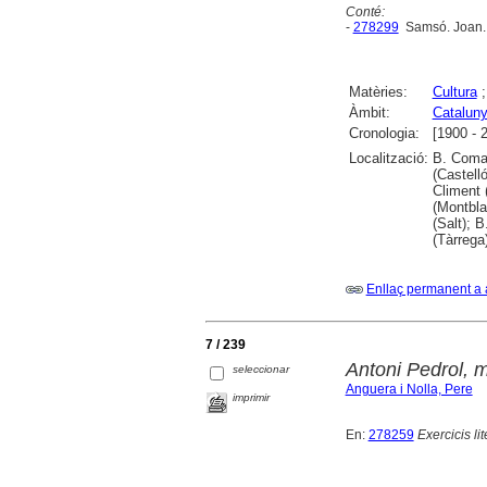
Conté:
-
278299
Samsó. Joan
Matèries:
Cultura
Àmbit:
Catalun
Cronologia:
[1900 - 
Localització:
B. Comar
(Castell
Climent 
(Montbla
(Salt); 
(Tàrrega)
Enllaç permanent a 
7 / 239
Antoni Pedrol, 
seleccionar
Anguera i Nolla, Pere
imprimir
En:
278259
Exercicis lit