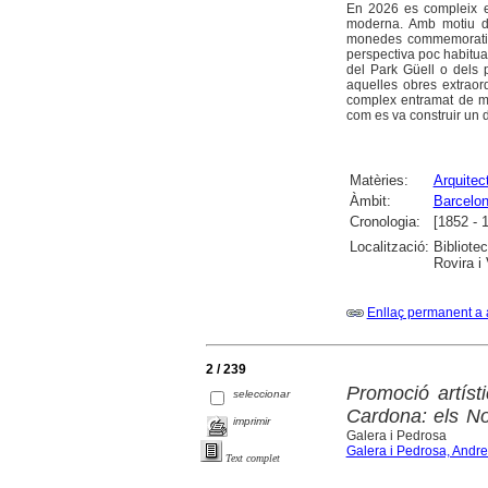
En 2026 es compleix el
moderna. Amb motiu de
monedes commemoratives
perspectiva poc habitual
del Park Güell o dels 
aquelles obres extraor
complex entramat de me
com es va construir un 
Matèries:
Arquitec
Àmbit:
Barcelo
Cronologia:
[1852 - 
Localització:
Bibliote
Rovira i 
Enllaç permanent a 
2 / 239
Promoció artísti
seleccionar
Cardona: els No
imprimir
Galera i Pedrosa
Galera i Pedrosa, Andr
Text complet