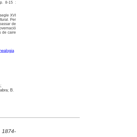
p. 8-15 :
 segle XVI
tural. Per
 passar de
governació
s de caire
nealogia
;
Fabra; B.
 1874-