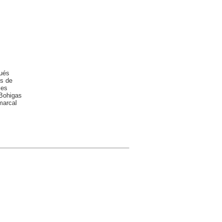
gués
es de
les
 Bohigas
marcal