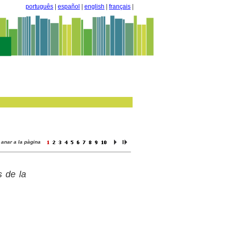
português
|
español
|
english
|
français
|
anar a la pàgina
s de la