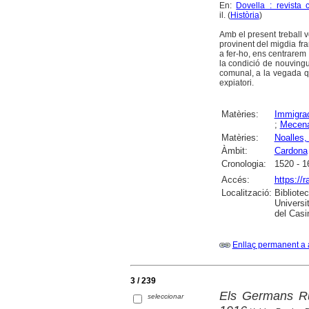
En:
Dovella : revista 
il. (
Història
)
Amb el present treball 
provinent del migdia fra
a fer-ho, ens centrarem 
la condició de nouvingut
comunal, a la vegada que
expiatori.
Matèries:
Immigra
;
Mecen
Matèries:
Noalles,
Àmbit:
Cardona
Cronologia:
1520 - 1
Accés:
https://
Localització:
Bibliote
Universi
del Casi
Enllaç permanent a 
3 / 239
Els Germans Ru
seleccionar