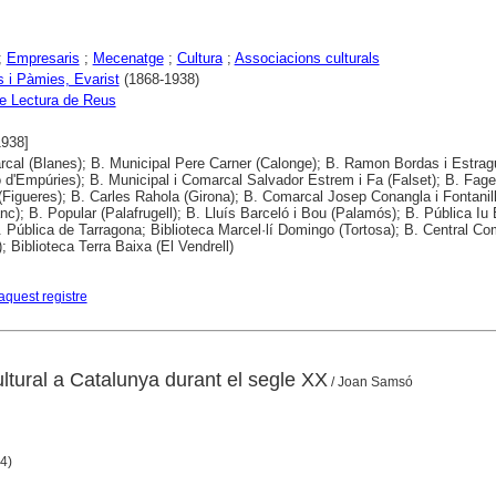
;
Empresaris
;
Mecenatge
;
Cultura
;
Associacions culturals
 i Pàmies, Evarist
(1868-1938)
e Lectura de Reus
1938]
cal (Blanes); B. Municipal Pere Carner (Calonge); B. Ramon Bordas i Estra
ó d'Empúries); B. Municipal i Comarcal Salvador Estrem i Fa (Falset); B. Fag
(Figueres); B. Carles Rahola (Girona); B. Comarcal Josep Conangla i Fontanil
nc); B. Popular (Palafrugell); B. Lluís Barceló i Bou (Palamós); B. Pública Iu
B. Pública de Tarragona; Biblioteca Marcel·lí Domingo (Tortosa); B. Central Co
; Biblioteca Terra Baixa (El Vendrell)
aquest registre
ltural a Catalunya durant el segle XX
/ Joan Samsó
64)