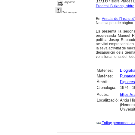
1916
/ Isidre Prades 
imprimir
Prades i Buixons, Isidre
Text complet
En:
Annals de l'Institut
Notes a peu de pàgina.
Es presenta la segona
progressista Manuel Ru
política Josep Rubaud
activitat empresarial en
la seva activitat de me
desaparició dels germ
vells fonaments del fed
Matèries:
Biografi
Matèries:
Rubaudan
Àmbit:
Figueres
Cronologia:
1874 - 1
Accés:
https://
Localització:
Arxiu Hi
(Hemerot
Universit
Enllaç permanent a 