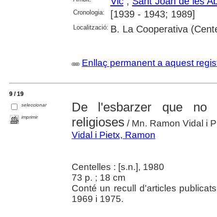
Vic
;
Sant Joan de les A
Cronologia:
[1939 - 1943; 1989]
Localització:
B. La Cooperativa (Cente
Enllaç permanent a aquest regis
9 / 19
De l'esbarzer que no 
seleccionar
imprimir
religioses
/ Mn. Ramon Vidal i P
Vidal i Pietx, Ramon
Centelles : [s.n.], 1980
73 p. ; 18 cm
Conté un recull d'articles publicat
1969 i 1975.