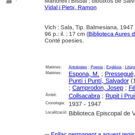
Martorell i Bisbal ; dibuixos de Sal
Vidal i Pietx, Ramon
Vich : Sala, Tip. Balmesiana, 1947
96 p.: il. ; 17 cm (
Biblioteca Aures d
Conté poesies.
Matèries:
Antologies
;
Poesia
;
Església
;
Litúrg
Matèries:
Espona, M.
;
Pressegué,
Puntí i Puntí, Salvador
(
;
Camprodon, Josep
;
Fé
Àmbit:
Collsacabra
;
Rupit i Prui
Cronologia:
1937 - 1947
Localització:
Biblioteca Episcopal de V
Enllaç permanent a aquest regis