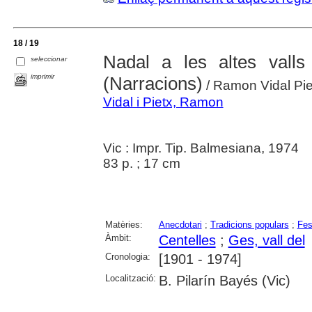
18 / 19
Nadal a les altes valls
seleccionar
imprimir
(Narracions)
/ Ramon Vidal Pie
Vidal i Pietx, Ramon
Vic : Impr. Tip. Balmesiana, 1974
83 p. ; 17 cm
Matèries:
Anecdotari
;
Tradicions populars
;
Fes
Àmbit:
Centelles
;
Ges, vall del
Cronologia:
[1901 - 1974]
Localització:
B. Pilarín Bayés (Vic)