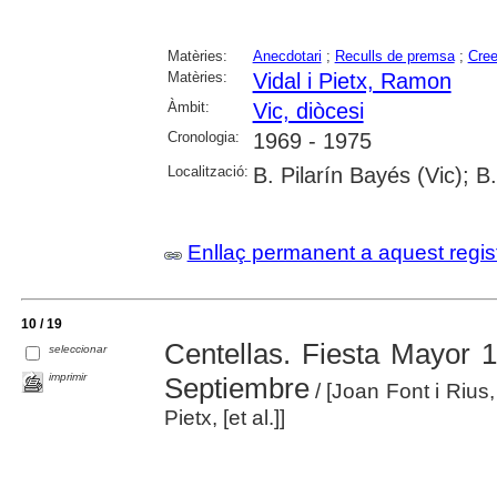
Matèries:
Anecdotari
;
Reculls de premsa
;
Cree
Matèries:
Vidal i Pietx, Ramon
Àmbit:
Vic, diòcesi
Cronologia:
1969 - 1975
Localització:
B. Pilarín Bayés (Vic); B
Enllaç permanent a aquest regis
10 / 19
Centellas. Fiesta Mayor 
seleccionar
imprimir
Septiembre
/ [Joan Font i Rius,
Pietx, [et al.]]