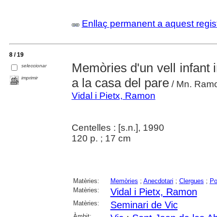
Enllaç permanent a aquest regis
8 / 19
Memòries d'un vell infant i
seleccionar
imprimir
a la casa del pare
/ Mn. Ramon
Vidal i Pietx, Ramon
Centelles : [s.n.], 1990
120 p. ; 17 cm
Matèries:
Memòries
;
Anecdotari
;
Clergues
;
Po
Matèries:
Vidal i Pietx, Ramon
Matèries:
Seminari de Vic
Àmbit: