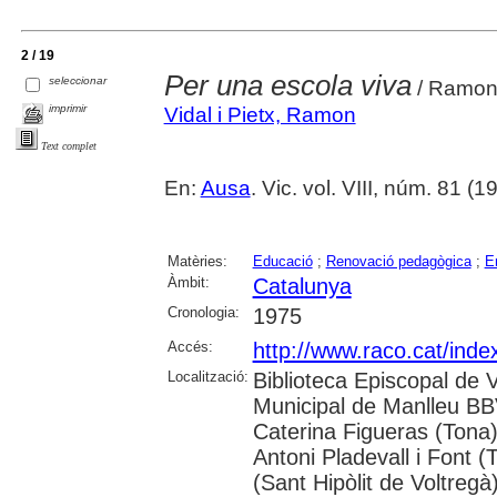
2 / 19
Per una escola viva
seleccionar
/ Ramon
imprimir
Vidal i Pietx, Ramon
Text complet
En:
Ausa
. Vic. vol. VIII, núm. 81 (1
Matèries:
Educació
;
Renovació pedagògica
;
E
Àmbit:
Catalunya
Cronologia:
1975
Accés:
http://www.raco.cat/inde
Localització:
Biblioteca Episcopal de V
Municipal de Manlleu BBVA
Caterina Figueras (Tona
Antoni Pladevall i Font 
(Sant Hipòlit de Voltregà