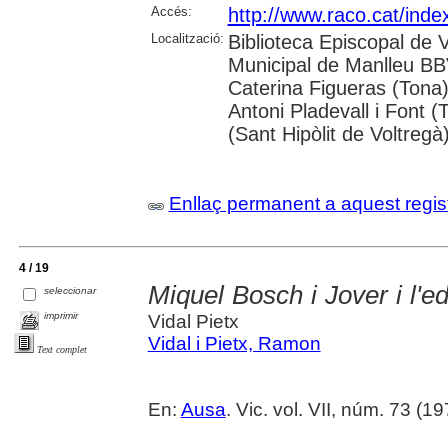
Accés:
http://www.raco.cat/inde
Localització:
Biblioteca Episcopal de V
Municipal de Manlleu BBVA
Caterina Figueras (Tona
Antoni Pladevall i Font 
(Sant Hipòlit de Voltregà
Enllaç permanent a aquest regis
4 / 19
Miquel Bosch i Jover i l'e
seleccionar
imprimir
Vidal Pietx
Vidal i Pietx, Ramon
Text complet
En:
Ausa
. Vic. vol. VII, núm. 73 (19