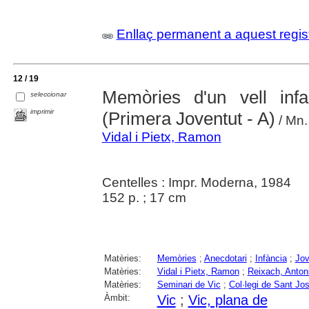
Enllaç permanent a aquest regis
12 / 19
Memòries d'un vell infan
seleccionar
imprimir
(Primera Joventut - A)
/ Mn.
Vidal i Pietx, Ramon
Centelles : Impr. Moderna, 1984
152 p. ; 17 cm
Matèries:
Memòries
;
Anecdotari
;
Infància
;
Jov
Matèries:
Vidal i Pietx, Ramon
;
Reixach, Anton
Matèries:
Seminari de Vic
;
Col·legi de Sant Jo
Àmbit:
Vic
;
Vic, plana de