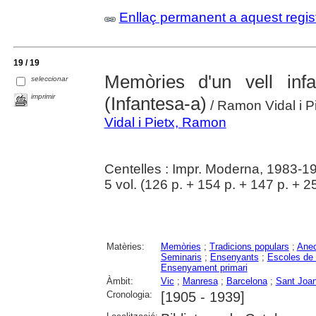
Enllaç permanent a aquest regis
19 / 19
Memòries d'un vell infa
seleccionar
imprimir
(Infantesa-a)
/ Ramon Vidal i P
Vidal i Pietx, Ramon
Centelles : Impr. Moderna, 1983-1
5 vol. (126 p. + 154 p. + 147 p. + 2
Matèries:
Memòries
;
Tradicions populars
;
Anec
Seminaris
;
Ensenyants
;
Escoles de
Ensenyament primari
Àmbit:
Vic
;
Manresa
;
Barcelona
;
Sant Joa
Cronologia:
[1905 - 1939]