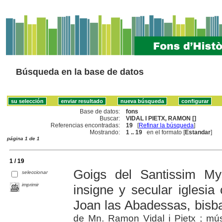
Búsqueda en la base de datos
Base de datos:
fons
Buscar:
VIDAL I PIETX, RAMON []
Referencias encontradas:
19
[
Refinar la búsqueda
]
Mostrando:
1 .. 19
en el formato [
Estandar
]
página 1 de 1
1 / 19
Goigs del Santissim My
seleccionar
imprimir
insigne y secular iglesia 
Joan las Abadessas, bisba
de Mn. Ramon Vidal i Pietx ; mú