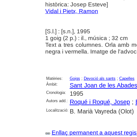
històrica: Josep Esteve]
Vidal i Pietx, Ramon
[S.l.] : [s.n.], 1995
1 goig (2 p.) : il., música ; 32 cm
Text a tres columnes. Orla amb mot
negra i vermella. Imatge de l'advo
Matèries:
Goigs
;
Devoció als sants
;
Capelles
Àmbit:
Sant Joan de les Abade
Cronologia:
1995
Autors add.:
Roqué i Roqué, Josep
;
Localització:
B. Marià Vayreda (Olot)
Enllaç permanent a aquest regis