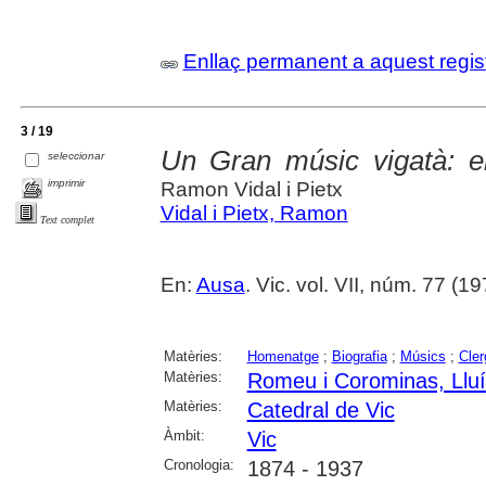
Enllaç permanent a aquest regis
3 / 19
Un Gran músic vigatà: 
seleccionar
imprimir
Ramon Vidal i Pietx
Vidal i Pietx, Ramon
Text complet
En:
Ausa
. Vic. vol. VII, núm. 77 (19
Matèries:
Homenatge
;
Biografia
;
Músics
;
Cle
Matèries:
Romeu i Corominas, Llu
Matèries:
Catedral de Vic
Àmbit:
Vic
Cronologia:
1874 - 1937