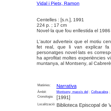
Vidal i Pietx, Ramon
Centelles : [s.n.], 1991
224 p. ; 17 cm
Novel·la que fou enllestida el 1986
L'autor adverteix que el motiu ce
fet real, que li van explicar 
personatges novel·lats es corresp
ha aprofitat moltes experiències 
muntanya, al Montseny, al Cabrerès 
Matèries:
Narrativa
Àmbit:
Montseny, massís del
;
Collsacabra
;
Cronologia:
[1991]
Localització:
Biblioteca Episcopal de V