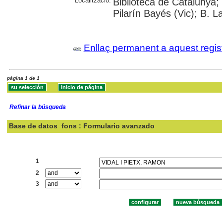
Localització:
Biblioteca de Catalunya; 
Pilarín Bayés (Vic); B. L
Enllaç permanent a aquest regis
página 1 de 1
Refinar la búsqueda
Base de datos
fons : Formulario avanzado
Buscar:
1
2
3