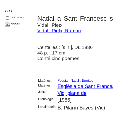
7 / 19
Nadal a Sant Francesc s
seleccionar
imprimir
Vidal i Pietx
Vidal i Pietx, Ramon
Centelles : [s.n.], DL 1986
48 p. ; 17 cm
Conté cinc poemes.
Matèries:
Poesia
;
Nadal
;
Ermites
Matèries:
Església de Sant France
Àmbit:
Vic, plana de
Cronologia:
[1986]
Localització:
B. Pilarín Bayés (Vic)