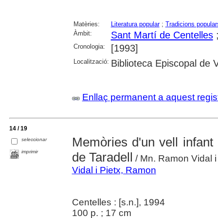
Matèries:
Literatura popular
;
Tradicions popular
Àmbit:
Sant Martí de Centelles
Cronologia:
[1993]
Localització:
Biblioteca Episcopal de V
Enllaç permanent a aquest regis
14 / 19
Memòries d'un vell infant i
seleccionar
imprimir
de Taradell
/ Mn. Ramon Vidal i
Vidal i Pietx, Ramon
Centelles : [s.n.], 1994
100 p. ; 17 cm