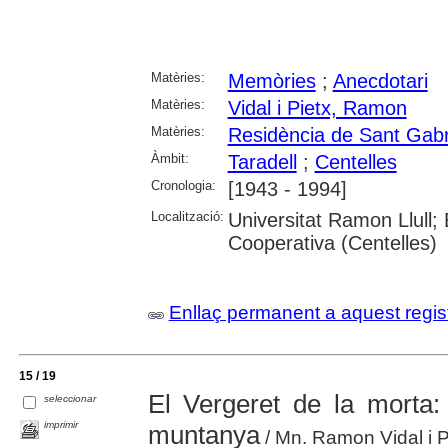
Matèries:
Memòries
;
Anecdotari
Matèries:
Vidal i Pietx, Ramon
Matèries:
Residència de Sant Gabri
Àmbit:
Taradell
;
Centelles
Cronologia:
[1943 - 1994]
Localització:
Universitat Ramon Llull; 
Cooperativa (Centelles)
Enllaç permanent a aquest regis
15 / 19
El Vergeret de la morta:
seleccionar
imprimir
muntanya
/ Mn. Ramon Vidal i P