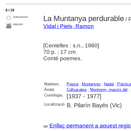
6 / 19
La Muntanya perdurable
seleccionar
/ 
imprimir
Vidal i Pietx, Ramon
[Centelles : s.n., 1980]
70 p. ; 17 cm
Conté poemes.
Matèries:
Poesia
;
Muntanyes
;
Nadal
;
Pràctica
Àmbit:
Collsacabra
;
Montseny, massís del
;
Cronologia:
[1937 - 1977]
Localització:
B. Pilarín Bayés (Vic)
Enllaç permanent a aquest regis