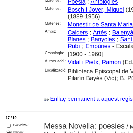
Matèries:
Poesia
;
Antologies
Matèries:
Bosch i Jover, Miquel
(19
(1889-1956)
Matèries:
Monestir de Santa Maria 
Àmbit:
Calders
;
Artés
;
Baleny
Blanes
;
Banyoles
;
Sant
Rubí
;
Empúries
- Escala,
Cronologia:
[1900 - 1960]
Autors add.:
Vidal i Pietx, Ramon
(Ed.
Localització:
Biblioteca Episcopal de V
Pilarín Bayés (Vic); B. 
Enllaç permanent a aquest regis
17 / 19
Messa Novella: poesies
seleccionar
/ M
imprimir