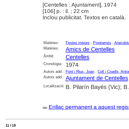
[Centelles : Ajuntament], 1974
[106] p. : il. ; 22 cm
Inclou publicitat. Textos en català.
Matèries:
Festes majors
;
Programes
;
Anecdota
Matèries:
Amics de Centelles
Àmbit:
Centelles
Cronologia:
1974
Autors add.:
Font i Rius, Joan
;
Coll i Cruells, Anto
Autors add.:
Ajuntament de Centelles
Localització:
B. Pilarín Bayés (Vic); B
Enllaç permanent a aquest regis
11 / 19