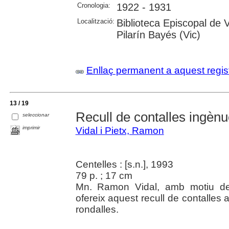
Cronologia:
1922 - 1931
Localització:
Biblioteca Episcopal de V
Pilarín Bayés (Vic)
Enllaç permanent a aquest regis
13 / 19
Recull de contalles ingèn
seleccionar
imprimir
Vidal i Pietx, Ramon
Centelles : [s.n.], 1993
79 p. ; 17 cm
Mn. Ramon Vidal, amb motiu de 
ofereix aquest recull de contalles 
rondalles.