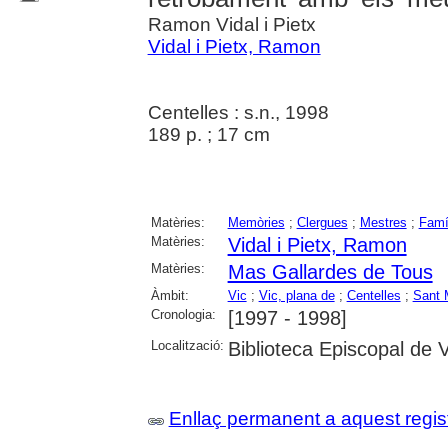
Ramon Vidal i Pietx
Vidal i Pietx, Ramon
Centelles : s.n., 1998
189 p. ; 17 cm
Matèries:
Memòries
;
Clergues
;
Mestres
;
Famí
Matèries:
Vidal i Pietx, Ramon
Matèries:
Mas Gallardes de Tous
Àmbit:
Vic
;
Vic, plana de
;
Centelles
;
Sant 
Cronologia:
[1997 - 1998]
Localització:
Biblioteca Episcopal de V
Enllaç permanent a aquest regis