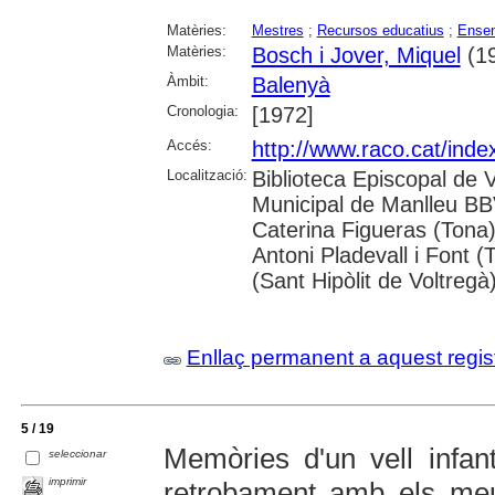
Matèries:
Mestres
;
Recursos educatius
;
Ensen
Matèries:
Bosch i Jover, Miquel
(19
Àmbit:
Balenyà
Cronologia:
[1972]
Accés:
http://www.raco.cat/inde
Localització:
Biblioteca Episcopal de V
Municipal de Manlleu BBVA
Caterina Figueras (Tona
Antoni Pladevall i Font 
(Sant Hipòlit de Voltregà
Enllaç permanent a aquest regis
5 / 19
Memòries d'un vell infant
seleccionar
imprimir
retrobament amb els me