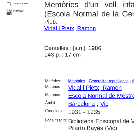
Memòries d'un vell infan
seleccionar
imprimir
(Escola Normal de la Gene
Pietx
Vidal i Pietx, Ramon
Centelles : [s.n.], 1986
143 p. ; 17 cm
Matèries:
Memòries
;
Generalitat republicana
;
A
Matèries:
Vidal i Pietx, Ramon
Matèries:
Escola Normal de Mestr
Àmbit:
Barcelona
;
Vic
Cronologia:
1931 - 1935
Localització:
Biblioteca Episcopal de V
Pilarín Bayés (Vic)