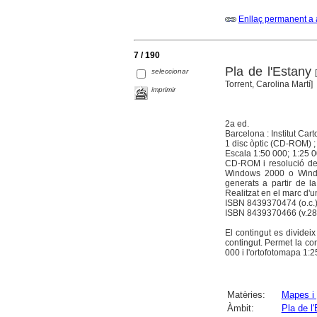
Enllaç permanent a 
7 / 190
Pla de l'Estany
seleccionar
[
Torrent, Carolina Martí]
imprimir
2a ed.
Barcelona : Institut Car
1 disc òptic (CD-ROM) ;
Escala 1:50 000; 1:25 
CD-ROM i resolució de 
Windows 2000 o Window
generats a partir de la
Realitzat en el marc d'un
ISBN 8439370474 (o.c.
ISBN 8439370466 (v.28
El contingut es divideix
contingut. Permet la co
000 i l'ortofotomapa 1:2
Matèries:
Mapes i 
Àmbit:
Pla de l