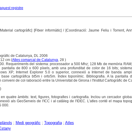
aquest registre
Material cartogràfic] [Fitxer informàtic]
/ [Coordinació: Jaume Feliu i Torrent, A
togràfic de Catalunya, DL 2006
 12 cm (
Atles comarcal de Catalunya
, 28 )
000. Requeriments del sistema: processador a 500 Mhz; 128 Mb de memòria RAM; 
pantalla de 800 x 600 píxels, amb una profunditat de color de 16 bits; sistema
s XP; Internet Explorer 5.0 o superior, connexió a Internet de banda amp
 base cartogràfica bt5m i orto5m. Índex toponímic. Bibliografia. A la pantalla d
 conveni de col·laboració entre la Universitat de Girona i l'Institut Cartogràfic de C
)
)
 en quatre àmbits: text, figures, fotografies i cartografia. Inclou un cercador global
nnexió als GeoServeis de l'ICC i al catàleg de l'IDEC. L'atles conté el mapa topog
5 000.
plànols
;
Medi geogràfic
;
Topografia
;
Atles
'Estany