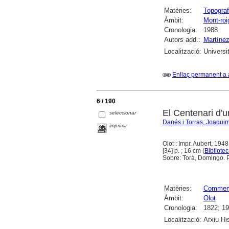
Matèries:
Topograf
Àmbit:
Mont-roi
Cronologia:
1988
Autors add.:
Martínez
Localització:
Universi
Enllaç permanent a 
6 / 190
El Centenari d'u
seleccionar
Danés i Torras, Joaqui
imprimir
Olot : Impr. Aubert, 1948
[34] p. ; 16 cm (
Bibliotec
Sobre: Torà, Domingo. Pr
Matèries:
Commem
Àmbit:
Olot
Cronologia:
1822; 1
Localització:
Arxiu Hi