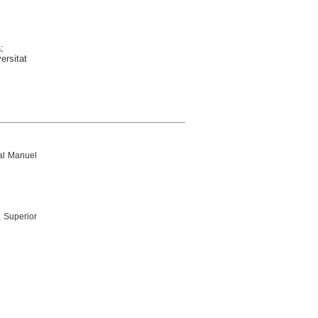
;
ersitat
ral Manuel
a Superior