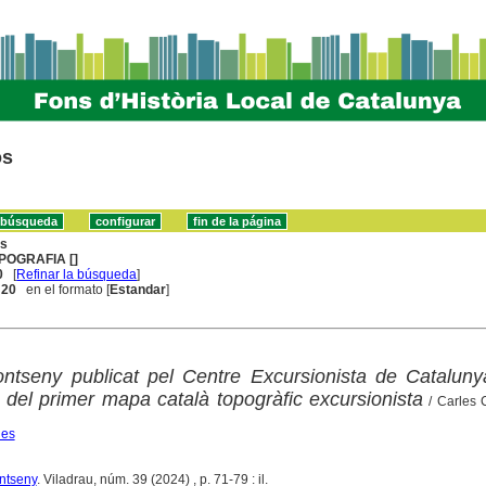
os
ns
POGRAFIA []
0
[
Refinar la búsqueda
]
. 20
en el formato [
Estandar
]
tseny publicat pel Centre Excursionista de Catalunya
 del primer mapa català topogràfic excursionista
/ Carles C
les
ntseny
. Viladrau, núm. 39 (2024) , p. 71-79 : il.