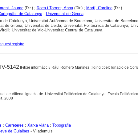
Torrent, Jaume
(Dir.) ;
Roca i Torrent, Anna
(Dir.) ;
Martí, Carolina
(Dir.)
 Cartogràfic de Catalunya
;
Universitat de Girona
ca de Catalunya; Universitat Autònoma de Barcelona; Universitat de Barcelona
tat de Girona; Universitat de Lleida; Universitat Politècnica de Catalunya; Univ
Virgili; Universitat de Vic-Universitat Central de Catalunya
aquest registre
GIV-5142
[Fitxer informàtic]
/ Rául Romero Martínez ; [dirigit per: Ignacio de Cor
uel de Villena, Ignacio de. Universitat Politècnica de Catalunya. Escola Politècnic
na, 2008
.
s
;
Carreteres
;
Xarxa viària
;
Topografia
teve de Guialbes
- Vilademuls