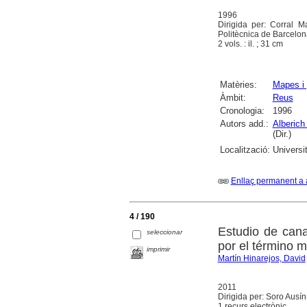
1996
Dirigida per: Corral M
Politècnica de Barcelon
2 vols. : il. ; 31 cm
Matèries:
Mapes i 
Àmbit:
Reus
Cronologia:
1996
Autors add.:
Alberich
(Dir.)
Localització:
Universi
Enllaç permanent a 
4 / 190
Estudio de cana
seleccionar
por el término 
imprimir
Martín Hinarejos, David
2011
Dirigida per: Soro Ausí
1 recurs electrònic