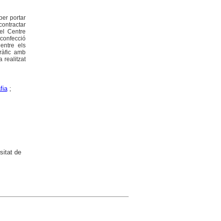
per portar
contractar
el Centre
 confecció
entre els
ràfic amb
 realitzat
fia
;
sitat de