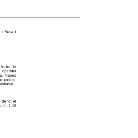
nna Roca i
lector de
 operatiu
la. Mapes
e crèdits:
atalunya.
 de tot el
ràfic 1:50