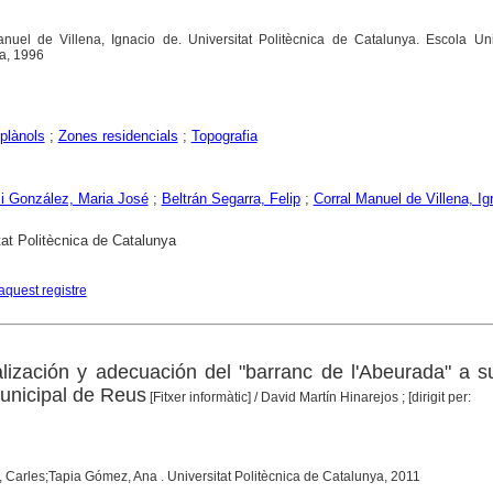
anuel de Villena, Ignacio de. Universitat Politècnica de Catalunya. Escola Uni
a, 1996
plànols
;
Zones residencials
;
Topografia
 i González, Maria José
;
Beltrán Segarra, Felip
;
Corral Manuel de Villena, Ig
tat Politècnica de Catalunya
aquest registre
lización y adecuación del "barranc de l'Abeurada" a 
municipal de Reus
[Fitxer informàtic]
/ David Martín Hinarejos ; [dirigit per:
n, Carles;Tapia Gómez, Ana . Universitat Politècnica de Catalunya, 2011