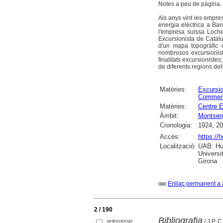
Notes a peu de pàgina. B
Als anys vint les empres
energia elèctrica a Ba
l'empresa suïssa Loch
Excursionista de Catal
d'un mapa topogràfic 
nombrosos excursionist
finalitats excursioniste
de diferents regions del
Matèries:
Excursi
Commem
Matèries:
Centre E
Àmbit:
Montsen
Cronologia:
1924, 2
Accés:
https://
Localització:
UAB: Hum
Universi
Girona
Enllaç permanent a 
2 / 190
Bibliografia
seleccionar
/ J.P, C