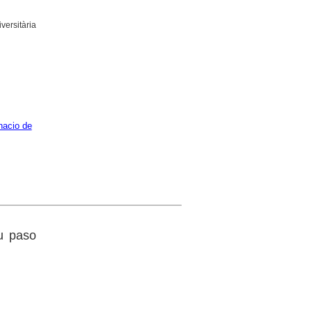
versitària
nacio de
su paso