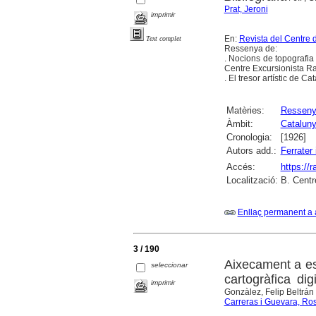
Prat, Jeroni
imprimir
En:
Revista del Centre 
Text complet
Ressenya de:
. Nocions de topografia 
Centre Excursionista R
. El tresor artístic de C
Matèries:
Ressen
Àmbit:
Catalun
Cronologia:
[1926]
Autors add.:
Ferrater
Accés:
https://
Localització:
B. Centr
Enllaç permanent a 
3 / 190
Aixecament a esc
seleccionar
cartogràfica di
imprimir
Gonzàlez, Felip Beltrán 
Carreras i Guevara, Ro