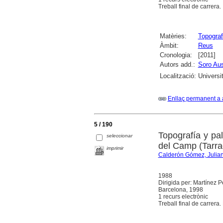
Treball final de carrera.
Matèries:
Topograf
Àmbit:
Reus
Cronologia:
[2011]
Autors add.:
Soro Aus
Localització:
Universi
Enllaç permanent a 
5 / 190
Topografía y pa
seleccionar
del Camp (Tarr
imprimir
Calderón Gómez, Julia
1988
Dirigida per: Martínez P
Barcelona, 1998
1 recurs electrònic
Treball final de carrera. 