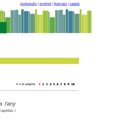
português
|
english
|
français
|
català
ir a la página
 l'any
apellas i