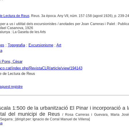
de Lectura de Reus
. Reus. 3a època. Any VII, núm. 157-158 (agost 1926), p. 239-2
per a us i utilitat dels excursionistes / anotades per Joan Carreras i Palet : Public
afael Casanova, 1926
atalunya : La Gaseta de les Arts
yes
;
Topografia
;
Excursionisme
;
Art
ya
 i Pons, Cèsar
raco.cat/index.php/RevistaCLR/article/view/194143
e de Lectura de Reus
aquest registre
ala 1:500 de la urbanització El Pinar i incorporació a 
gital del municipi de Reus
/ Rosa Carreras i Guevara, Maria José
Segarra ; [dirigit per: Ignacio de Corral Manuel de Villena]
sa