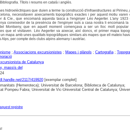
ibliografia. Títols i resums en català i anglès.
es hidroelèctriques que duien a terme la construcció d'infraestructures al Pirineu, 
rcelona, necessitaven aixecaments topogràfics exactes i per aquest motiu varen 
er & Cie., que encomanà aquesta tasca a l'enginyer Léo Aegerter. L'any 1923 
unya coneixedor de la presència de l'enginyer suís a casa nostra li encomanà la
del Montseny, que en aquell moment començava a ser un lloc molt popular 
es que el visitaven. Léo Aegerter va aixecar, així doncs, el primer mapa topog
s; un mapa amb unes qualitats topogràfiques similars als mapes que ell mateix havia
s Alps, per compte dels clubs alpins alemany i austríac.
onisme
;
Associacions excursionistes
;
Mapes i plànols
;
Cartografia
;
Topogra
oració
xcursionista de Catalunya
y, massís del
024
hdl.handle.net/2117/419920
[exemplar complet]
anitats (Hemeroteca); Universitat de Barcelona; Biblioteca de Catalunya;
tat Pompeu Fabra; Universitat de Vic-Universitat Central de Catalunya; Univer
aquest registre
.F.