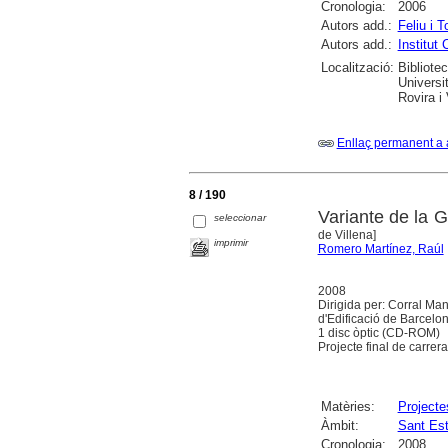
Cronologia:
2006
Autors add.:
Feliu i 
Autors add.:
Institut
Localització:
Bibliote
Universi
Rovira i 
Enllaç permanent a 
8 / 190
Variante de la 
seleccionar
de Villena]
imprimir
Romero Martínez, Raúl
2008
Dirigida per: Corral Man
d'Edificació de Barcelo
1 disc òptic (CD-ROM)
Projecte final de carrera
Matèries:
Projecte
Àmbit:
Sant Es
Cronologia:
2008