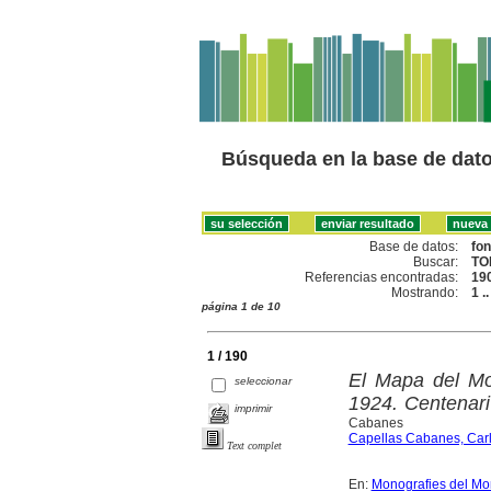
Búsqueda en la base de dat
Base de datos:
fo
Buscar:
TO
Referencias encontradas:
19
Mostrando:
1 .
página 1 de 10
1 / 190
El Mapa del Mon
seleccionar
1924. Centenari
imprimir
Cabanes
Capellas Cabanes, Car
Text complet
En:
Monografies del Mo