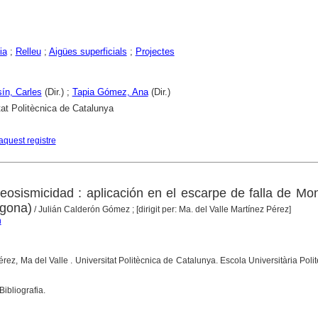
ia
;
Relleu
;
Aigües superficials
;
Projectes
ín, Carles
(Dir.) ;
Tapia Gómez, Ana
(Dir.)
tat Politècnica de Catalunya
aquest registre
leosismicidad : aplicación en el escarpe de falla de Mo
agona)
/ Julián Calderón Gómez ; [dirigit per: Ma. del Valle Martínez Pérez]
n
érez, Ma del Valle . Universitat Politècnica de Catalunya. Escola Universitària Poli
Bibliografia.