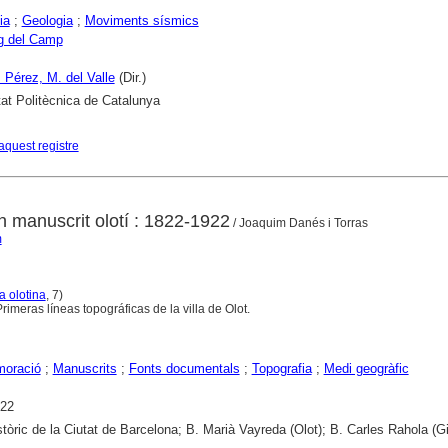
ia
;
Geologia
;
Moviments sísmics
g del Camp
 Pérez, M. del Valle
(Dir.)
tat Politècnica de Catalunya
aquest registre
n manuscrit olotí : 1822-1922
/ Joaquim Danés i Torras
m
a olotina
, 7)
imeras líneas topográficas de la villa de Olot.
oració
;
Manuscrits
;
Fonts documentals
;
Topografia
;
Medi geogràfic
922
stòric de la Ciutat de Barcelona; B. Marià Vayreda (Olot); B. Carles Rahola (G