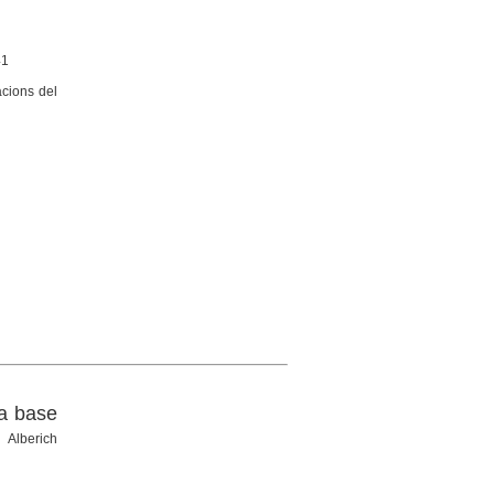
41
acions del
la base
 Alberich