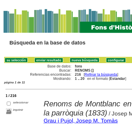
Búsqueda en la base de datos
Base de datos:
fons
Buscar:
RENOMS []
Referencias encontradas:
216
[
Refinar la búsqueda
]
Mostrando:
1 .. 20
en el formato [
Estandar
]
página 1 de 11
1 / 216
Renoms de Montblanc en l
seleccionar
imprimir
la parròquia (1833)
/ Josep M
Grau i Pujol, Josep M. Tomàs