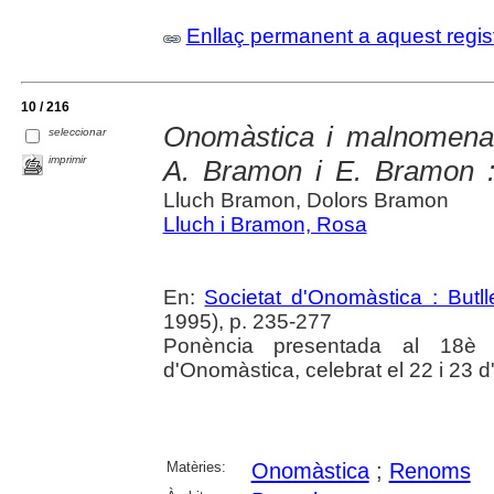
Enllaç permanent a aquest regis
10 / 216
Onomàstica i malnomenaci
seleccionar
imprimir
A. Bramon i E. Bramon :
Lluch Bramon, Dolors Bramon
Lluch i Bramon, Rosa
En:
Societat d'Onomàstica : Butllet
1995), p. 235-277
Ponència presentada al 18è C
d'Onomàstica, celebrat el 22 i 23 
Matèries:
Onomàstica
;
Renoms