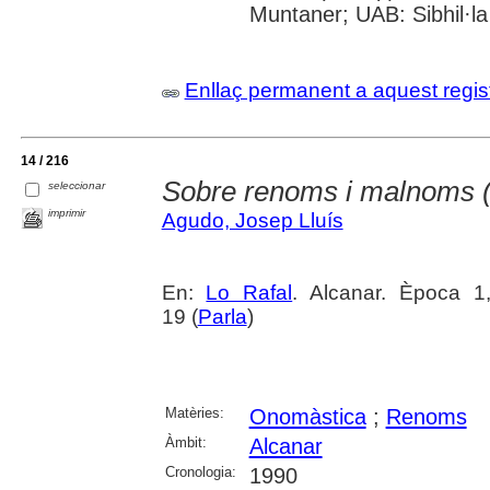
Muntaner; UAB: Sibhil·la
Enllaç permanent a aquest regis
14 / 216
Sobre renoms i malnoms (i 
seleccionar
imprimir
Agudo, Josep Lluís
En:
Lo Rafal
. Alcanar. Època 1
19 (
Parla
)
Matèries:
Onomàstica
;
Renoms
Àmbit:
Alcanar
Cronologia:
1990