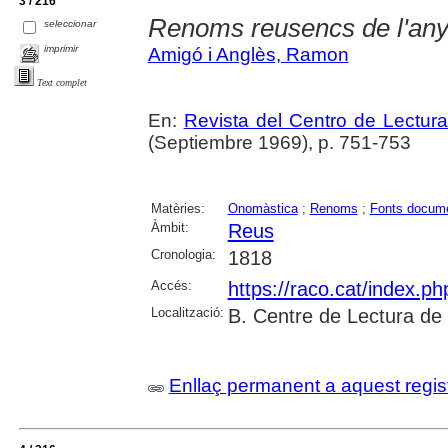
3 / 216
Renoms reusencs de l'an
seleccionar
imprimir
Amigó i Anglès, Ramon
Text complet
En:
Revista del Centro de Lectur
(Septiembre 1969), p. 751-753
Matèries:
Onomàstica
;
Renoms
;
Fonts docume
Àmbit:
Reus
Cronologia:
1818
Accés:
https://raco.cat/index.p
Localització:
B. Centre de Lectura de
Enllaç permanent a aquest regis