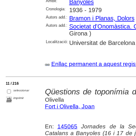
Àmbit:
Banyoles
Cronologia:
1936 - 1979
Autors add.:
Bramon i Planas, Dolors
Autors add.:
Societat d'Onomàstica. C
Girona )
Localització:
Universitat de Barcelona
Enllaç permanent a aquest regis
11 / 216
Qüestions de toponímia d
seleccionar
imprimir
Olivella
Fort i Olivella, Joan
En:
145065
Jornades de la Secc
Catalans a Banyoles (16 i 17 de 