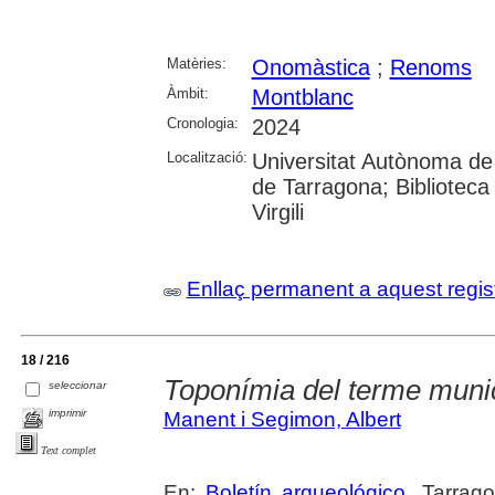
Matèries:
Onomàstica
;
Renoms
Àmbit:
Montblanc
Cronologia:
2024
Localització:
Universitat Autònoma de 
de Tarragona; Biblioteca 
Virgili
Enllaç permanent a aquest regis
18 / 216
Toponímia del terme muni
seleccionar
imprimir
Manent i Segimon, Albert
Text complet
En:
Boletín arqueológico
. Tarrag