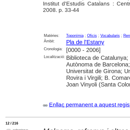
Institut d'Estudis Catalans : Ce
2008. p. 33-44
Matèries:
Toponímia
;
Oficis
;
Vocabularis
;
Re
Àmbit:
Pla de l'Estany
Cronologia:
[0000 - 2006]
Localització:
Biblioteca de Catalunya;
Autònoma de Barcelona; 
Universitat de Girona; U
Rovira i Virgili; B. Coma
Joan Vinyoli (Santa Col
Enllaç permanent a aquest regis
12 / 216
seleccionar