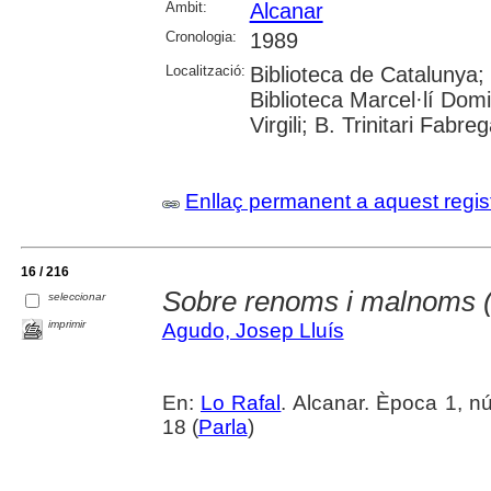
Àmbit:
Alcanar
Cronologia:
1989
Localització:
Biblioteca de Catalunya;
Biblioteca Marcel·lí Domi
Virgili; B. Trinitari Fabre
Enllaç permanent a aquest regis
16 / 216
Sobre renoms i malnoms (
seleccionar
imprimir
Agudo, Josep Lluís
En:
Lo Rafal
. Alcanar. Època 1, n
18 (
Parla
)