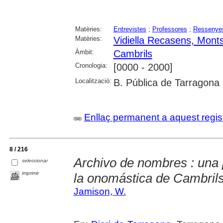
Matèries:
Entrevistes
;
Professores
;
Ressenye
Matèries:
Vidiella Recasens, Monts
Àmbit:
Cambrils
Cronologia:
[0000 - 2000]
Localització:
B. Pública de Tarragona
Enllaç permanent a aquest regis
8 / 216
Archivo de nombres : una p
seleccionar
imprimir
la onomástica de Cambril
Jamison, W.