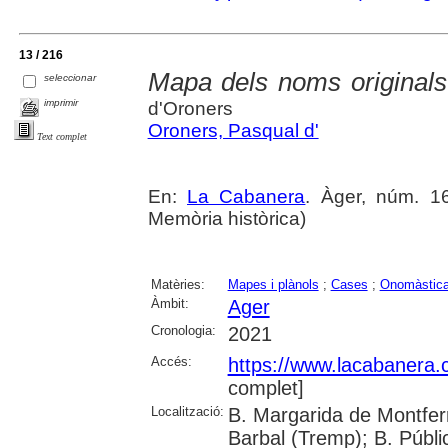
13 / 216
Mapa dels noms originals
seleccionar
imprimir
d'Oroners
Oroners, Pasqual d'
Text complet
En:
La Cabanera
. Àger, núm. 16
Memòria històrica)
Matèries:
Mapes i plànols
;
Cases
;
Onomàstic
Àmbit:
Ager
Cronologia:
2021
Accés:
https://www.lacabanera
complet]
Localització:
B. Margarida de Montferr
Barbal (Tremp); B. Públi