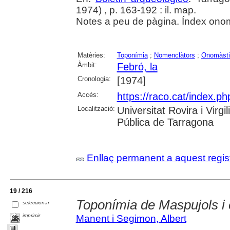
1974) , p. 163-192 : il. map.
Notes a peu de pàgina. Índex onom
Matèries:
Toponímia
;
Nomenclàtors
;
Onomàsti
Àmbit:
Febró, la
Cronologia:
[1974]
Accés:
https://raco.cat/index.ph
Localització:
Universitat Rovira i Virg
Pública de Tarragona
Enllaç permanent a aquest regis
19 / 216
Toponímia de Maspujols i 
seleccionar
imprimir
Manent i Segimon, Albert