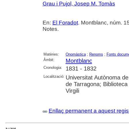
Grau i Pujol, Josep M. Tomàs
En:
El Foradot
. Montblanc, núm. 15
Notes.
Matèries:
Onomàstica
;
Renoms
;
Fonts docume
Àmbit:
Montblanc
Cronologia:
1831 - 1832
Localització:
Universitat Autònoma de 
de Tarragona; Biblioteca 
Virgili
Enllaç permanent a aquest regis