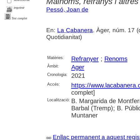
Malnoms, refranys i altre
imprimir
Pessó, Joan de
Text complet
En:
La Cabanera
. Àger, núm. 17 
Quotidianitat)
Matèries:
Refranyer
;
Renoms
Àmbit:
Ager
Cronologia:
2021
Accés:
https://www.lacabanera
complet]
Localització:
B. Margarida de Montferr
Barbal (Tremp); B. Públi
Muntaner
Enllaç permanent a aquest regis