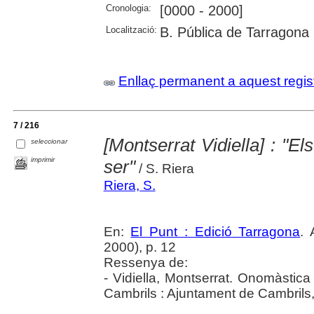
Cronologia:
[0000 - 2000]
Localització:
B. Pública de Tarragona
Enllaç permanent a aquest regis
7 / 216
[Montserrat Vidiella] : "E
seleccionar
imprimir
ser"
/ S. Riera
Riera, S.
En:
El Punt : Edició Tarragona
.
2000), p. 12
Ressenya de:
- Vidiella, Montserrat. Onomàstica
Cambrils : Ajuntament de Cambrils