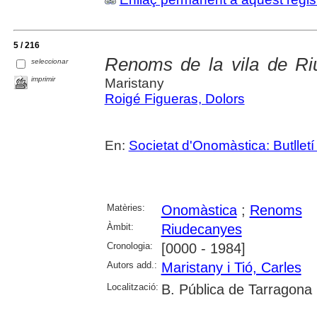
5 / 216
Renoms de la vila de Ri
seleccionar
imprimir
Maristany
Roigé Figueras, Dolors
En:
Societat d'Onomàstica: Butlletí 
Matèries:
Onomàstica
;
Renoms
Àmbit:
Riudecanyes
Cronologia:
[0000 - 1984]
Autors add.:
Maristany i Tió, Carles
Localització:
B. Pública de Tarragona