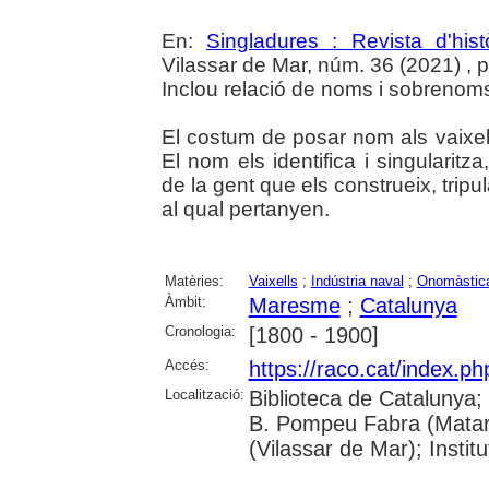
En:
Singladures : Revista d'hist
Vilassar de Mar, núm. 36 (2021) , p.
Inclou relació de noms i sobrenoms
El costum de posar nom als vaixel
El nom els identifica i singularitza
de la gent que els construeix, tripu
al qual pertanyen.
Matèries:
Vaixells
;
Indústria naval
;
Onomàstic
Àmbit:
Maresme
;
Catalunya
Cronologia:
[1800 - 1900]
Accés:
https://raco.cat/index.p
Localització:
Biblioteca de Catalunya;
B. Pompeu Fabra (Mataró)
(Vilassar de Mar); Inst