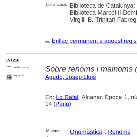
Localització:
Biblioteca de Catalunya;
Biblioteca Marcel·lí Domi
Virgili; B. Trinitari Fabre
Enllaç permanent a aquest regis
15 / 216
Sobre renoms i malnoms (
seleccionar
imprimir
Agudo, Josep Lluís
En:
Lo Rafal
. Alcanar. Època 1, 
14 (
Parla
)
Matèries:
Onomàstica
;
Renoms