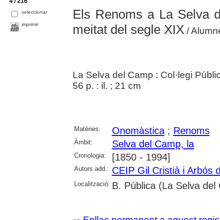
4 / 216
Els Renoms a La Selva d
seleccionar
imprimir
meitat del segle XIX
/ Alumne
La Selva del Camp : Col·legi Públic
56 p. : il. ; 21 cm
Matèries:
Onomàstica
;
Renoms
Àmbit:
Selva del Camp, la
Cronologia:
[1850 - 1994]
Autors add.:
CEIP Gil Cristià i Arbós
Localització:
B. Pública (La Selva de
Enllaç permanent a aquest regis