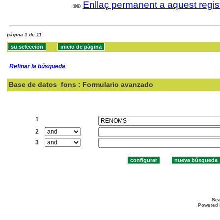
Enllaç permanent a aquest regis
página 1 de 11
Refinar la búsqueda
Base de datos
fons : Formulario avanzado
Buscar:
1
2
3
Sea
Powered