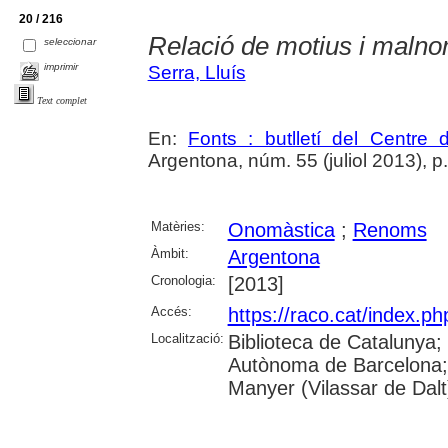
20 / 216
Relació de motius i maln
seleccionar
imprimir
Serra, Lluís
Text complet
En:
Fonts : butlletí del Centre 
Argentona, núm. 55 (juliol 2013), p. 4
Matèries:
Onomàstica
;
Renoms
Àmbit:
Argentona
Cronologia:
[2013]
Accés:
https://raco.cat/index.ph
Localització:
Biblioteca de Catalunya;
Autònoma de Barcelona;
Manyer (Vilassar de Dalt