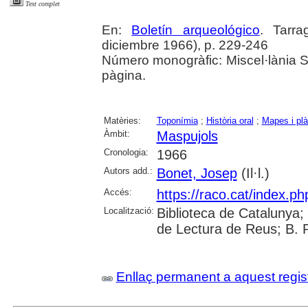
Text complet
En:
Boletín arqueológico
. Tarr
diciembre 1966), p. 229-246
Número monogràfic: Miscel·lània 
pàgina.
Matèries:
Toponímia
;
Història oral
;
Mapes i plà
Àmbit:
Maspujols
Cronologia:
1966
Autors add.:
Bonet, Josep
(Il·l.)
Accés:
https://raco.cat/index.ph
Localització:
Biblioteca de Catalunya; U
de Lectura de Reus; B. 
Enllaç permanent a aquest regis