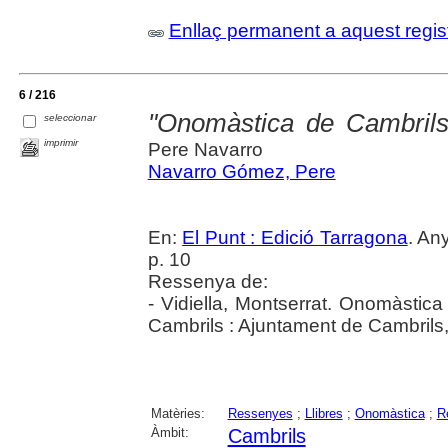
Enllaç permanent a aquest regis
6 / 216
"Onomàstica de Cambrils
seleccionar
imprimir
Pere Navarro
Navarro Gómez, Pere
En:
El Punt : Edició Tarragona
. An
p. 10
Ressenya de:
- Vidiella, Montserrat. Onomàstica
Cambrils : Ajuntament de Cambrils
Matèries:
Ressenyes
;
Llibres
;
Onomàstica
;
R
Àmbit:
Cambrils