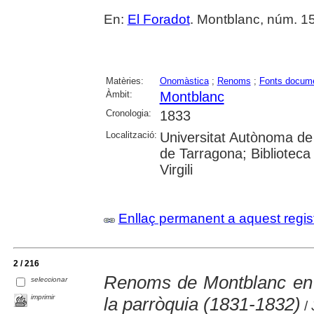
En:
El Foradot
. Montblanc, núm. 153
Matèries:
Onomàstica
;
Renoms
;
Fonts docume
Àmbit:
Montblanc
Cronologia:
1833
Localització:
Universitat Autònoma de 
de Tarragona; Biblioteca 
Virgili
Enllaç permanent a aquest regis
2 / 216
Renoms de Montblanc en l
seleccionar
imprimir
la parròquia (1831-1832)
/ 