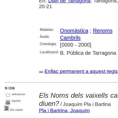
En:
Diari de Tarragona
. Tarragona
20-21
Matèries:
Onomàstica
;
Renoms
Àmbit:
Cambrils
Cronologia:
[0000 - 2000]
Localització:
B. Pública de Tarragona
Enllaç permanent a aquest regis
9 / 216
Els Noms dels vaixells ca
seleccionar
imprimir
diuen?
/ Joaquim Pla i Bartina
Pla i Bartrina, Joaquim
Text complet