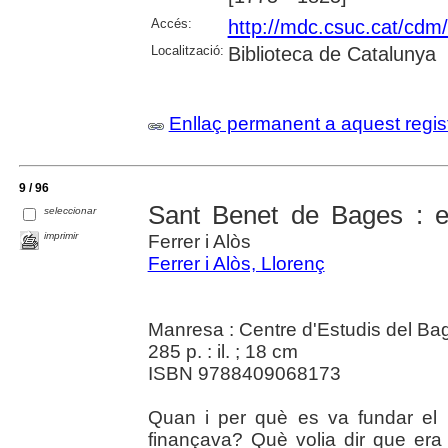
Accés:
http://mdc.csuc.cat/cdm/
Localització:
Biblioteca de Catalunya
Enllaç permanent a aquest regis
9 / 96
Sant Benet de Bages : e
seleccionar
imprimir
Ferrer i Alòs
Ferrer i Alòs, Llorenç
Manresa : Centre d'Estudis del Ba
285 p. : il. ; 18 cm
ISBN 9788409068173
Quan i per què es va fundar el
finançava? Què volia dir que era