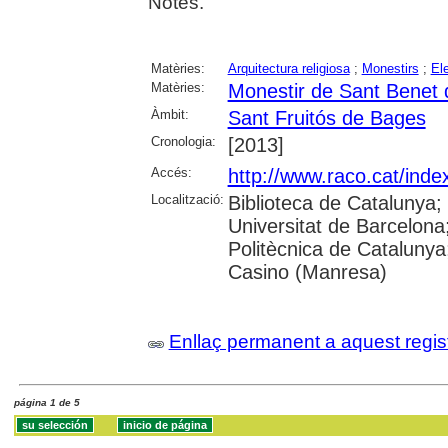
Notes.
Matèries:
Arquitectura religiosa
;
Monestirs
;
El
Matèries:
Monestir de Sant Benet
Àmbit:
Sant Fruitós de Bages
Cronologia:
[2013]
Accés:
http://www.raco.cat/inde
Localització:
Biblioteca de Catalunya;
Universitat de Barcelona; 
Politècnica de Catalunya
Casino (Manresa)
Enllaç permanent a aquest regis
página 1 de 5