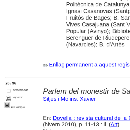
Politècnica de Catalunya
Ignasi Casanovas (Santpe
Fruitós de Bages; B. Sant
Vives Casajuana (Sant Vi
Popular (Avinyó); Bibliot
Berenguer de Riudeperes 
(Navarcles); B. d'Artès
Enllaç permanent a aquest regis
20 / 96
Parlem del monestir de S
seleccionar
imprimir
Sitjes i Molins, Xavier
Text complet
En:
Dovella : revista cultural de l
(hivern 2010), p. 11-13 : il. (
Art
)