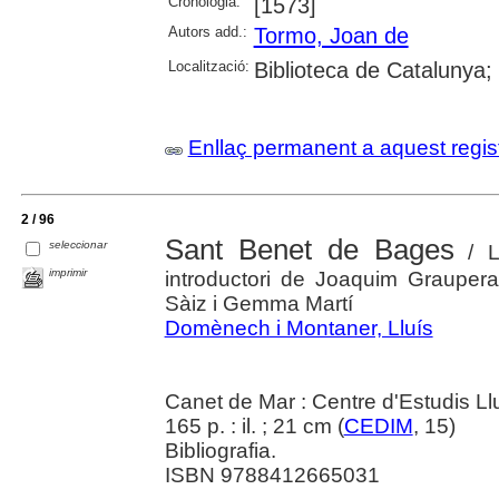
Cronologia:
[1573]
Autors add.:
Tormo, Joan de
Localització:
Biblioteca de Catalunya;
Enllaç permanent a aquest regis
2 / 96
Sant Benet de Bages
seleccionar
/ L
imprimir
introductori de Joaquim Grauper
Sàiz i Gemma Martí
Domènech i Montaner, Lluís
Canet de Mar : Centre d'Estudis L
165 p. : il. ; 21 cm (
CEDIM
, 15)
Bibliografia.
ISBN 9788412665031