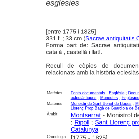
esglésies
[entre 1775 i 1825]
331 f. ; 33 cm (
Sacrae antiquitatis
Forma part de: Sacrae antiquita
català , castellà i llatí.
Recull de còpies de documents
relacionats amb la història eclesià
Matèries:
Fonts documentals
;
Església
;
Docum
eclesiàstiques
;
Monestirs
;
Esglésie
Matèries:
Monestir de Sant Benet de Bages
;
Mo
Llorenç Prop Bagà de Guardiola de B
Àmbit:
Montserrat
- Monistrol d
;
Ripoll
;
Sant Llorenç p
Catalunya
Cronologia:
[1775 - 1825]