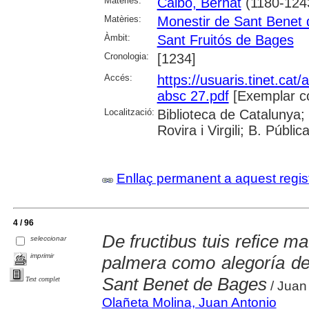
Matèries:
Calbó, Bernat
(1180-124
Matèries:
Monestir de Sant Benet
Àmbit:
Sant Fruitós de Bages
Cronologia:
[1234]
Accés:
https://usuaris.tinet.cat/
absc 27.pdf
[Exemplar c
Localització:
Biblioteca de Catalunya; 
Rovira i Virgili; B. Públi
Enllaç permanent a aquest regis
4 / 96
De fructibus tuis refice m
seleccionar
imprimir
palmera como alegoría del
Sant Benet de Bages
Text complet
/ Juan
Olañeta Molina, Juan Antonio