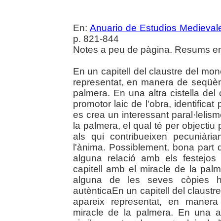
En:
Anuario de Estudios Medieval
p. 821-844
Notes a peu de pàgina. Resums en 
En un capitell del claustre del mo
representat, en manera de seqüènci
palmera. En una altra cistella del
promotor laic de l'obra, identifica
es crea un interessant paral·lelism
la palmera, el qual té per objecti
als qui contribueixen pecuniàri
l'ànima. Possiblement, bona part de
alguna relació amb els festejos f
capitell amb el miracle de la pal
alguna de les seves còpies 
autènticaEn un capitell del claust
apareix representat, en manera 
miracle de la palmera. En una al