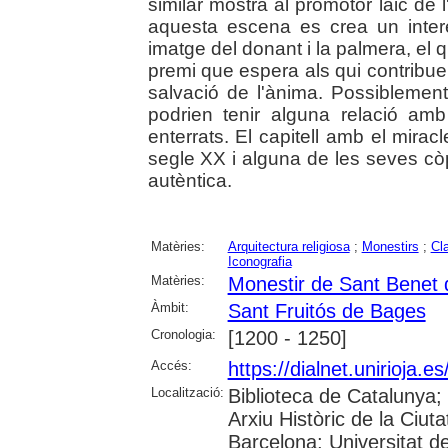
similar mostra al promotor laic de l
aquesta escena es crea un intere
imatge del donant i la palmera, el q
premi que espera als qui contribue
salvació de l'ànima. Possiblement,
podrien tenir alguna relació amb 
enterrats. El capitell amb el mirac
segle XX i alguna de les seves c
autèntica.
Matèries:
Arquitectura religiosa
;
Monestirs
;
Cl
Iconografia
Matèries:
Monestir de Sant Benet
Àmbit:
Sant Fruitós de Bages
Cronologia:
[1200 - 1250]
Accés:
https://dialnet.unirioja.
Localització:
Biblioteca de Catalunya;
Arxiu Històric de la Ciut
Barcelona; Universitat de