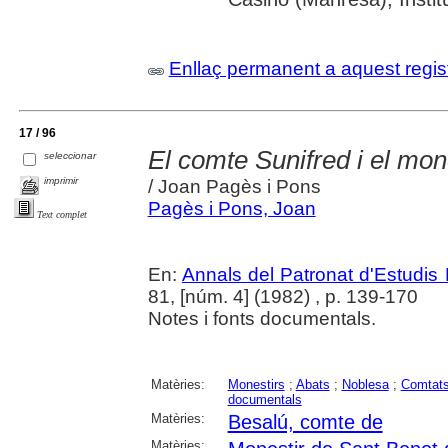
Enllaç permanent a aquest regis
17 / 96
El comte Sunifred i el mo
seleccionar
imprimir
/ Joan Pagès i Pons
Pagès i Pons, Joan
Text complet
En:
Annals del Patronat d'Estudis 
81, [núm. 4] (1982) , p. 139-170
Notes i fonts documentals.
Matèries:
Monestirs
;
Abats
;
Noblesa
;
Comtat
documentals
Matèries:
Besalú, comte de
Matèries: