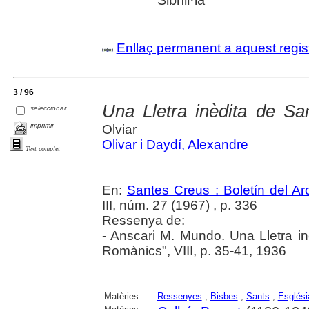
Sibhil·la
Enllaç permanent a aquest regis
3 / 96
Una Lletra inèdita de Sa
seleccionar
imprimir
Olviar
Olivar i Daydí, Alexandre
Text complet
En:
Santes Creus : Boletín del Arc
III, núm. 27 (1967) , p. 336
Ressenya de:
- Anscari M. Mundo. Una Lletra in
Romànics", VIII, p. 35-41, 1936
Matèries:
Ressenyes
;
Bisbes
;
Sants
;
Esglési