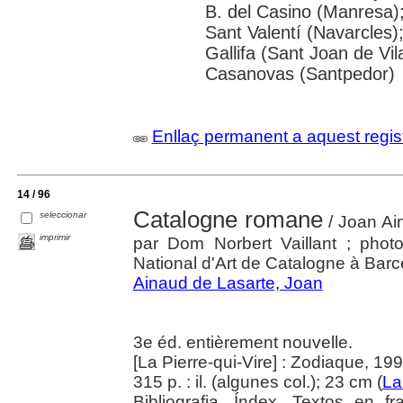
B. del Casino (Manresa)
Sant Valentí (Navarcles)
Gallifa (Sant Joan de Vil
Casanovas (Santpedor)
Enllaç permanent a aquest regis
14 / 96
Catalogne romane
seleccionar
/ Joan Ain
imprimir
par Dom Norbert Vaillant ; pho
National d'Art de Catalogne à Bar
Ainaud de Lasarte, Joan
3e éd. entièrement nouvelle.
[La Pierre-qui-Vire] : Zodiaque, 19
315 p. : il. (algunes col.); 23 cm (
La
Bibliografia. Índex. Textos en f