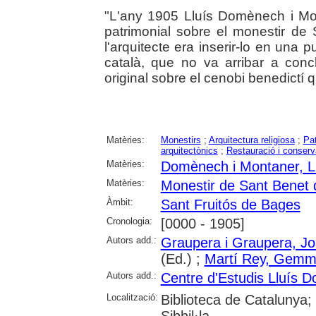
"L'any 1905 Lluís Domènech i Mont
patrimonial sobre el monestir de
l'arquitecte era inserir-lo en una
català, que no va arribar a conc
original sobre el cenobi benedictí q
Matèries:
Monestirs
;
Arquitectura religiosa
;
Pat
arquitectònics
;
Restauració i conserv
Matèries:
Domènech i Montaner, L
Matèries:
Monestir de Sant Benet
Àmbit:
Sant Fruitós de Bages
Cronologia:
[0000 - 1905]
Autors add.:
Graupera i Graupera, J
(Ed.) ;
Martí Rey, Gem
Autors add.:
Centre d'Estudis Lluís 
Localització:
Biblioteca de Catalunya