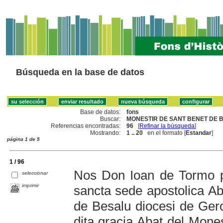
Búsqueda en la base de datos
Base de datos:
fons
Buscar:
MONESTIR DE SANT BENET DE B
Referencias encontradas:
96
[
Refinar la búsqueda
]
Mostrando:
1 .. 20
en el formato [
Estandar
]
página 1 de 5
1 / 96
Nos Don Ioan de Tormo p
seleccionar
imprimir
sancta sede apostolica Ab
de Besalu diocesi de Gero
dita gracia Abat del Mone