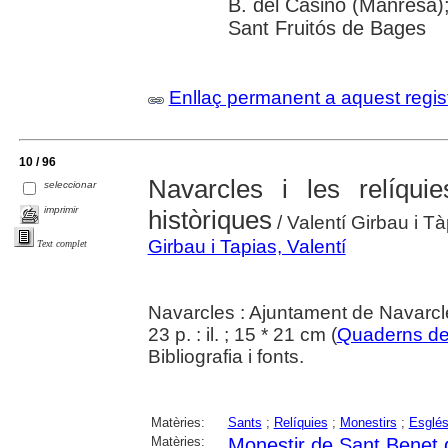
B. del Casino (Manresa)
Sant Fruitós de Bages
Enllaç permanent a aquest regis
10 / 96
Navarcles i les relíqui
seleccionar
imprimir
històriques
/ Valentí Girbau i Tà
Girbau i Tapias, Valentí
Text complet
Navarcles : Ajuntament de Navarcl
23 p. : il. ; 15 * 21 cm (
Quaderns de
Bibliografia i fonts.
Matèries:
Sants
;
Relíquies
;
Monestirs
;
Esglés
Matèries:
Monestir de Sant Benet