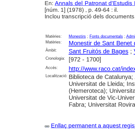
En:
Annals del Patronat d'Estudis 
[núm. 1] (1978) , p. 49-64 : il.
Inclou transcripció dels documents
Matèries:
Monestirs
;
Fonts documentals
;
Admin
Matèries:
Monestir de Sant Benet
Àmbit:
Sant Fruitós de Bages
;
Cronologia:
[972 - 1700]
Accés:
http://www.raco.cat/ind
Localització:
Biblioteca de Catalunya; 
Universitat de Lleida; I
(Hemeroteca); Universita
Universitat de Vic-Unive
Fabra; Universitat Rovira i
Enllaç permanent a aquest regis