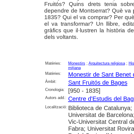
Fruitós? Quins drets tenia sobr
dependre de Montserrat? Què va 
1835? Qui el va comprar? Per què
el va transformar? Un llibre, edi
gràfics que il·lustren la història 
dels voltants.
Matèries:
Monestirs
;
Arquitectura religiosa
;
His
mitjana
Matèries:
Monestir de Sant Benet
Àmbit:
Sant Fruitós de Bages
Cronologia:
[950 - 1835]
Autors add.:
Centre d'Estudis del Ba
Localització:
Biblioteca de Catalunya;
Universitat de Barcelona;
Vic-Universitat Central 
Fabra; Universitat Rovira 