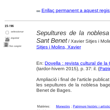
Enllaç permanent a aquest regis
15 / 96
Sepultures de la nobles
seleccionar
imprimir
Sant Benet
/ Xavier Sitjes i Mol
Sitjes i Molins, Xavier
Text complet
En:
Dovella : revista cultural de l
(tardor-hivern 2015), p. 37: il. (
Patr
Ampliació i final de l'article publi
les sepultures de la noblesa bag
Benet de Bages.
Matèries:
Monestirs
;
Patrimoni històric i artísti