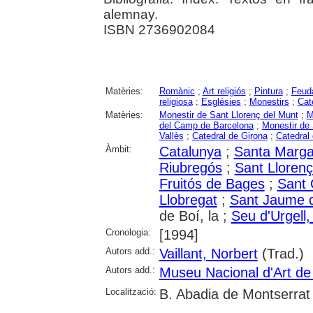
alemnay.
ISBN 2736902084
Matèries:
Romànic
;
Art religiós
;
Pintura
;
Feud
religiosa
;
Esglésies
;
Monestirs
;
Cat
Matèries:
Monestir de Sant Llorenç del Munt
;
M
del Camp de Barcelona
;
Monestir de
Vallès
;
Catedral de Girona
;
Catedral 
Àmbit:
Catalunya
;
Santa Marga
Riubregós
;
Sant Llorenç
Fruitós de Bages
;
Sant 
Llobregat
;
Sant Jaume 
de Boí, la ;
Seu d'Urgell, 
Cronologia:
[1994]
Autors add.:
Vaillant, Norbert
(Trad.)
Autors add.:
Museu Nacional d'Art d
Localització:
B. Abadia de Montserrat