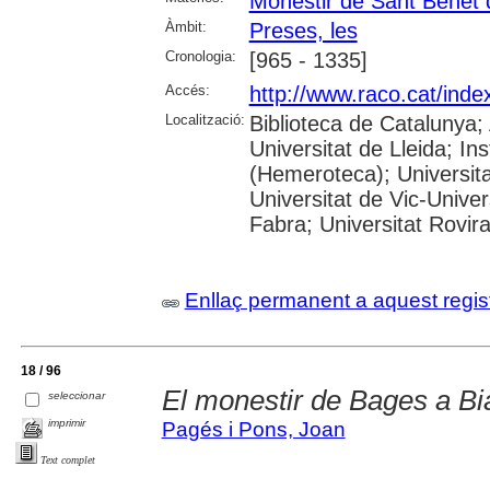
Monestir de Sant Benet
Àmbit:
Preses, les
Cronologia:
[965 - 1335]
Accés:
http://www.raco.cat/ind
Localització:
Biblioteca de Catalunya; 
Universitat de Lleida; I
(Hemeroteca); Universita
Universitat de Vic-Unive
Fabra; Universitat Rovira i
Enllaç permanent a aquest regis
18 / 96
El monestir de Bages a B
seleccionar
imprimir
Pagés i Pons, Joan
Text complet