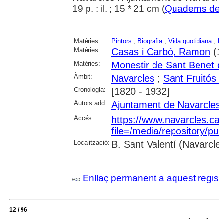
19 p. : il. ; 15 * 21 cm (
Quaderns de
Matèries:
Pintors
;
Biografia
;
Vida quotidiana
;
Matèries:
Casas i Carbó, Ramon
(
Matèries:
Monestir de Sant Benet
Àmbit:
Navarcles
;
Sant Fruitós
Cronologia:
[1820 - 1932]
Autors add.:
Ajuntament de Navarcle
Accés:
https://www.navarcles.ca
file=/media/repository/
Localització:
B. Sant Valentí (Navarcl
Enllaç permanent a aquest regis
12 / 96