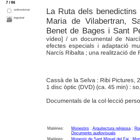
7 / 96
La Ruta dels benedictins 
seleccionar
imprimir
Maria de Vilabertran, S
Benet de Bages i Sant P
vídeo]
/ un documental de Narcís
efectes especials i adaptació musi
Narcís Ribalta ; una realització de 
Cassà de la Selva : Ribi Pictures, 
1 disc òptic (DVD) (ca. 45 min) : so, 
Documentals de la col·lecció perso
Matèries:
Monestirs
;
Arquitectura religiosa
;
Ro
Documents audiovisuals
Matèries:
Monestir de Sant Miquel del Fai
;
Mone