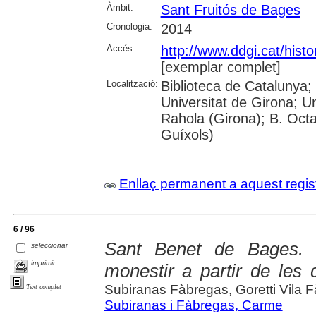
Àmbit:
Sant Fruitós de Bages
Cronologia:
2014
Accés:
http://www.ddgi.cat/histo
[exemplar complet]
Localització:
Biblioteca de Catalunya;
Universitat de Girona; U
Rahola (Girona); B. Octav
Guíxols)
Enllaç permanent a aquest regis
6 / 96
Sant Benet de Bages. E
seleccionar
imprimir
monestir a partir de les
Subiranas Fàbregas, Goretti Vila 
Text complet
Subiranas i Fàbregas, Carme