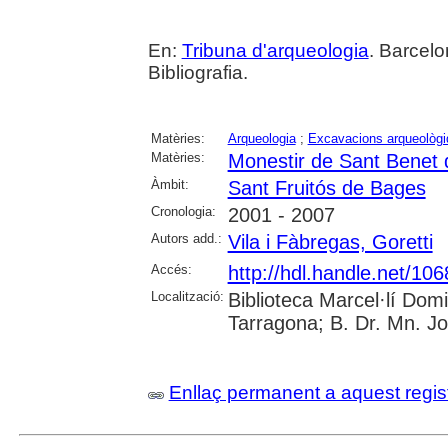
En:
Tribuna d'arqueologia
. Barcelo
Bibliografia.
Matèries:
Arqueologia
;
Excavacions arqueològ
Matèries:
Monestir de Sant Benet
Àmbit:
Sant Fruitós de Bages
Cronologia:
2001 - 2007
Autors add.:
Vila i Fàbregas, Goretti
Accés:
http://hdl.handle.net/10
Localització:
Biblioteca Marcel·lí Dom
Tarragona; B. Dr. Mn. J
Enllaç permanent a aquest regis