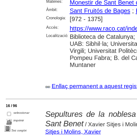
Matèries:
Monestir de Sant Benet
Àmbit:
Sant Fruitós de Bages
;
Cronologia:
[972 - 1375]
Accés:
https://www.raco.cat/ind
Localització:
Biblioteca de Catalunya;
UAB: Sibhil·la; Universit
Virgili; Universitat Polit
Pompeu Fabra; B. del Ca
Muntaner
Enllaç permanent a aquest regis
16 / 96
Sepultures de la nobles
seleccionar
imprimir
Sant Benet
/ Xavier Sitjes i Mol
Sitjes i Molins, Xavier
Text complet