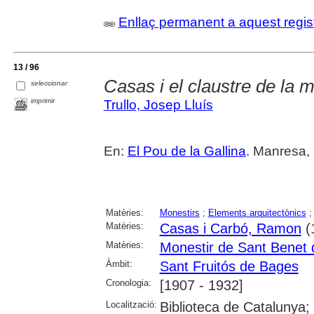
Enllaç permanent a aquest regis
13 / 96
Casas i el claustre de la 
seleccionar
imprimir
Trullo, Josep Lluís
En:
El Pou de la Gallina
. Manresa, 
Matèries:
Monestirs
;
Elements arquitectònics
Matèries:
Casas i Carbó, Ramon
(
Matèries:
Monestir de Sant Benet
Àmbit:
Sant Fruitós de Bages
Cronologia:
[1907 - 1932]
Localització:
Biblioteca de Catalunya;