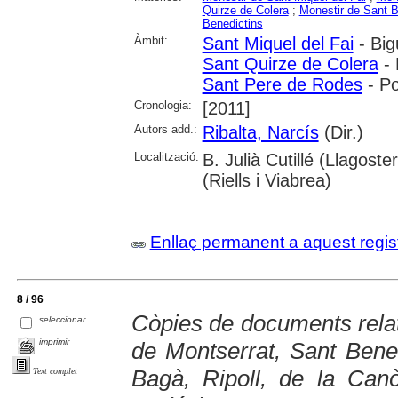
Quirze de Colera
;
Monestir de Sant 
Benedictins
Àmbit:
Sant Miquel del Fai
- Bigu
Sant Quirze de Colera
- 
Sant Pere de Rodes
- Po
Cronologia:
[2011]
Autors add.:
Ribalta, Narcís
(Dir.)
Localització:
B. Julià Cutillé (Llagos
(Riells i Viabrea)
Enllaç permanent a aquest regis
8 / 96
Còpies de documents relat
seleccionar
imprimir
de Montserrat, Sant Bene
Bagà, Ripoll, de la Canò
Text complet