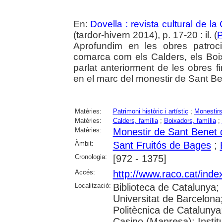
En:
Dovella : revista cultural de l
(tardor-hivern 2014), p. 17-20 : il. (
P
Aprofundim en les obres patroc
comarca com els Calders, els Boix
parlat anteriorment de les obres 
en el marc del monestir de Sant Be
Matèries:
Patrimoni històric i artístic
;
Monestir
Matèries:
Calders, família
;
Boixadors, família
;
Matèries:
Monestir de Sant Benet
Àmbit:
Sant Fruitós de Bages
;
Cronologia:
[972 - 1375]
Accés:
http://www.raco.cat/inde
Localització:
Biblioteca de Catalunya;
Universitat de Barcelona; 
Politècnica de Catalunya
Casino (Manresa); Insti