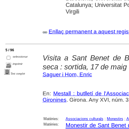
Catalunya; Universitat P
Virgili
Enllaç permanent a aquest regis
5 / 96
Visita a Sant Benet de B
seleccionar
imprimir
seca : sortida, 17 de maig
Saguer i Hom, Enric
Text complet
En:
Mestall : butlletí de l'Associ
Gironines
. Girona. Any XVI, núm. 35 
Matèries:
Associacions culturals
;
Monestirs
;
A
Matèries:
Monestir de Sant Benet