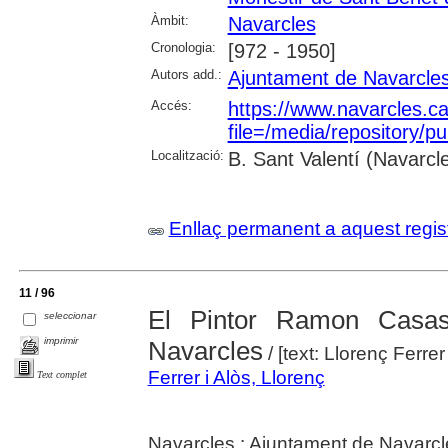
Àmbit:
Navarcles
Cronologia:
[972 - 1950]
Autors add.:
Ajuntament de Navarcle
Accés:
https://www.navarcles.ca
file=/media/repository/
Localització:
B. Sant Valentí (Navarcl
Enllaç permanent a aquest regis
11 / 96
El Pintor Ramon Casa
seleccionar
imprimir
Navarcles
/ [text: Llorenç Ferrer 
Ferrer i Alòs, Llorenç
Text complet
Navarcles : Ajuntament de Navarcl