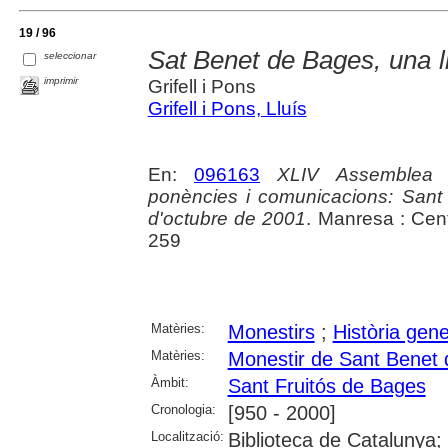
19 / 96
Sat Benet de Bages, una 
seleccionar
imprimir
Grifell i Pons
Grifell i Pons, Lluís
En:
096163
XLIV Assemblea I
ponències i comunicacions: Sant 
d'octubre de 2001
. Manresa : Cen
259
Matèries:
Monestirs
;
Història gene
Matèries:
Monestir de Sant Benet
Àmbit:
Sant Fruitós de Bages
Cronologia:
[950 - 2000]
Localització:
Biblioteca de Catalunya; 