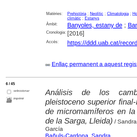
Matèries:
Prehistòria
;
Neolític
;
Climatologia
;
Ho
climàtic
;
Estanys
Àmbit:
Banyoles, estany de
;
Ban
Cronologia:
[2016]
Accés:
https://ddd.uab.cat/reco
Enllaç permanent a aquest regis
6 / 45
Análisis de los camb
seleccionar
imprimir
pleistoceno superior final
de micromamíferos en la
de la Sarga, Lleida)
/ Sandra
García
Bañuls-Cardona, Sandra