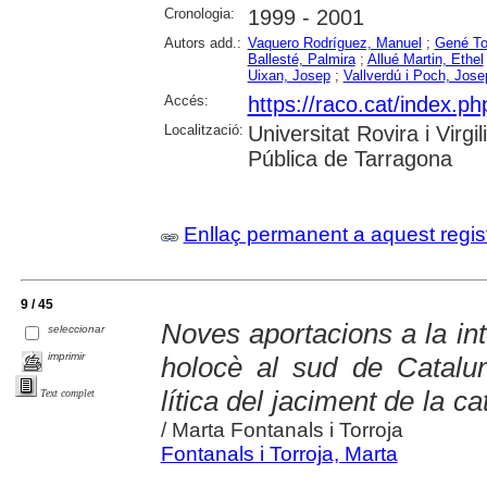
Cronologia:
1999 - 2001
Autors add.:
Vaquero Rodríguez, Manuel
;
Gené Tor
Ballesté, Palmira
;
Allué Martin, Ethel
Uixan, Josep
;
Vallverdú i Poch, Jose
Accés:
https://raco.cat/index.ph
Localització:
Universitat Rovira i Virg
Pública de Tarragona
Enllaç permanent a aquest regis
9 / 45
Noves aportacions a la inte
seleccionar
imprimir
holocè al sud de Cataluny
lítica del jaciment de la ca
Text complet
/ Marta Fontanals i Torroja
Fontanals i Torroja, Marta