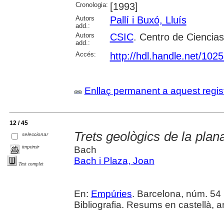
Cronologia:
[1993]
Autors
Pallí i Buxó, Lluís
add.:
Autors
CSIC
. Centro de Ciencia
add.:
Accés:
http://hdl.handle.net/102
Enllaç permanent a aquest regis
12 / 45
Trets geològics de la plana
seleccionar
imprimir
Bach
Bach i Plaza, Joan
Text complet
En:
Empúries
. Barcelona, núm. 54 (
Bibliografia. Resums en castellà, a