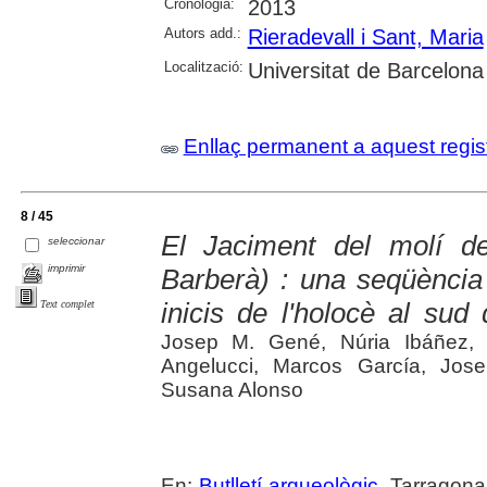
Cronologia:
2013
Autors add.:
Rieradevall i Sant, Maria
Localització:
Universitat de Barcelona
Enllaç permanent a aquest regis
8 / 45
El Jaciment del molí d
seleccionar
imprimir
Barberà) : una seqüència d
inicis de l'holocè al sud
Text complet
Josep M. Gené, Núria Ibáñez, P
Angelucci, Marcos García, Jose
Susana Alonso
En:
Butlletí arqueològic
. Tarragona