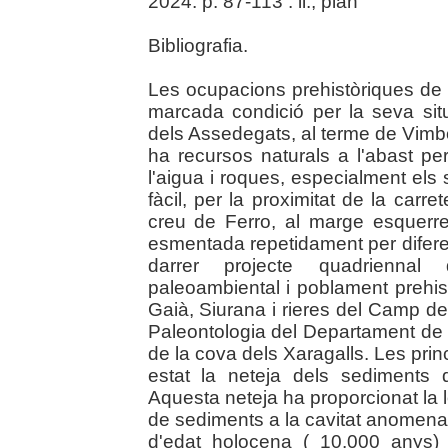
2024. p. 87-113 : il., plàn
Bibliografia.
Les ocupacions prehistòriques de 
marcada condició per la seva situ
dels Assedegats, al terme de Vimbo
ha recursos naturals a l'abast pe
l'aigua i roques, especialment els 
fàcil, per la proximitat de la carre
creu de Ferro, al marge esquerre 
esmentada repetidament per diferen
darrer projecte quadriennal
paleoambiental i poblament prehist
Gaià, Siurana i rieres del Camp de
Paleontologia del Departament de 
de la cova dels Xaragalls. Les prin
estat la neteja dels sediments 
Aquesta neteja ha proporcionat la l
de sediments a la cavitat anomena
d'edat holocena ( 10.000 anys) 