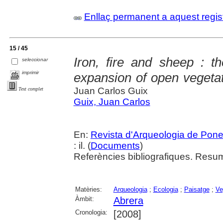
Enllaç permanent a aquest regis
15 / 45
Iron, fire and sheep : t
seleccionar
imprimir
expansion of open vegetat
Juan Carlos Guix
Text complet
Guix, Juan Carlos
En:
Revista d'Arqueologia de Pone
: il. (
Documents
)
Referències bibliografiques. Resum
Matèries:
Arqueologia
;
Ecologia
;
Paisatge
;
Ve
Àmbit:
Abrera
Cronologia:
[2008]