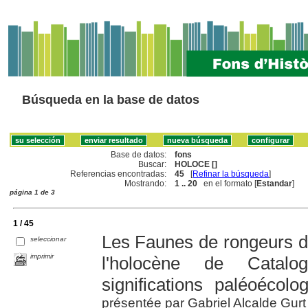
Búsqueda en la base de datos
Base de datos:
fons
Buscar:
HOLOCE []
Referencias encontradas:
45
[
Refinar la búsqueda
]
Mostrando:
1 .. 20
en el formato [
Estandar
]
página 1 de 3
1 / 45
Les Faunes de rongeurs du
seleccionar
imprimir
l'holocène de Catalo
significations paléoécolo
présentée par Gabriel Alcalde Gurt