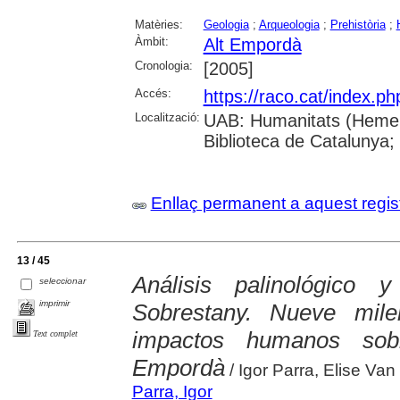
Matèries:
Geologia
;
Arqueologia
;
Prehistòria
;
Àmbit:
Alt Empordà
Cronologia:
[2005]
Accés:
https://raco.cat/index.p
Localització:
UAB: Humanitats (Hemero
Biblioteca de Catalunya;
Enllaç permanent a aquest regis
13 / 45
Análisis palinológico 
seleccionar
imprimir
Sobrestany. Nueve mile
impactos humanos sob
Text complet
Empordà
/ Igor Parra, Elise Va
Parra, Igor