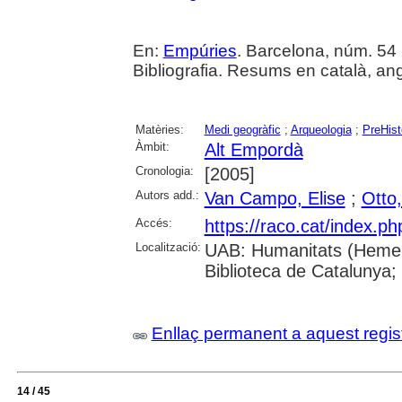
En:
Empúries
. Barcelona, núm. 54 (
Bibliografia. Resums en català, ang
Matèries:
Medi geogràfic
;
Arqueologia
;
PreHist
Àmbit:
Alt Empordà
Cronologia:
[2005]
Autors add.:
Van Campo, Elise
;
Otto,
Accés:
https://raco.cat/index.p
Localització:
UAB: Humanitats (Hemero
Biblioteca de Catalunya;
Enllaç permanent a aquest regis
14 / 45