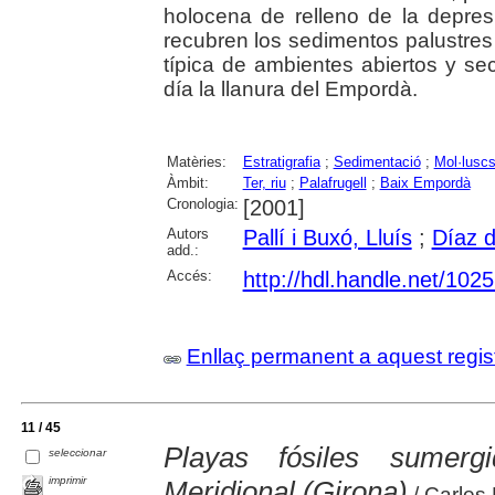
holocena de relleno de la depres
recubren los sedimentos palustres
típica de ambientes abiertos y se
día la llanura del Empordà.
Matèries:
Estratigrafia
;
Sedimentació
;
Mol·lusc
Àmbit:
Ter, riu
;
Palafrugell
;
Baix Empordà
Cronologia:
[2001]
Autors
Pallí i Buxó, Lluís
;
Díaz 
add.:
Accés:
http://hdl.handle.net/102
Enllaç permanent a aquest regis
11 / 45
Playas fósiles sumer
seleccionar
imprimir
Meridional (Girona)
/ Carles 