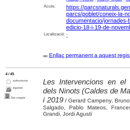
Accés:
https://parcsnaturals.ge
parcs/poblet/coneix-la-no
documentacio/jornades-
edicio-18-i-19-de-novem
Localització:
;
Enllaç permanent a aquest regis
4 / 45
Les Intervencions en el 
seleccionar
imprimir
dels Ninots (Caldes de Mal
i 2019
Text complet
/ Gerard Campeny, Bruno
Salgado, Pablo Mateos, France
Grandi, Jordi Agustí