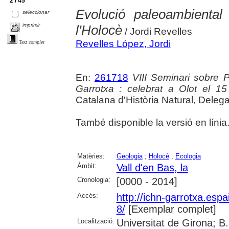
2 / 45
Evolució paleoambiental
seleccionar
imprimir
l'Holocè
/ Jordi Revelles
Revelles López, Jordi
Text complet
En:
261718
VIII Seminari sobre 
Garrotxa : celebrat a Olot el 1
Catalana d'Història Natural, Delega
També disponible la versió en línia.
Matèries:
Geologia
;
Holocè
;
Ecologia
Àmbit:
Vall d'en Bas, la
Cronologia:
[0000 - 2014]
Accés:
http://ichn-garrotxa.espa
8/
[Exemplar complet]
Localització:
Universitat de Girona; B