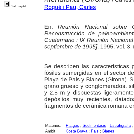
Roqué i Pau, Carles
Text complet
En:
Reunión Nacional sobre C
Reconstrucción de paleoambient
Cuaternario : IX Reunión Nacional
septiembre de 1995]
, 1995. vol. 3,
Se describen las características 
fósiles sumergidas en el sector d
Playa de Pals y Blanes (Girona). S
grano grueso y conglomerados, si
y 2,5 m y dispuestas ligeramente
depósitos muy recientes, datad
fragmentos de cerámica romana en 
Matèries:
Platges
;
Sedimentació
;
Estratigrafia
Àmbit:
Costa Brava
;
Pals
;
Blanes