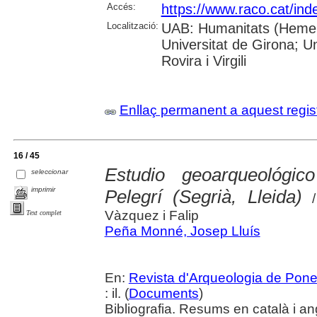
Accés:
https://www.raco.cat/ind
Localització:
UAB: Humanitats (Hemero
Universitat de Girona; U
Rovira i Virgili
Enllaç permanent a aquest regis
16 / 45
Estudio geoarqueológi
seleccionar
imprimir
Pelegrí (Segrià, Lleida)
/
Vàzquez i Falip
Text complet
Peña Monné, Josep Lluís
En:
Revista d'Arqueologia de Pone
: il. (
Documents
)
Bibliografia. Resums en català i an