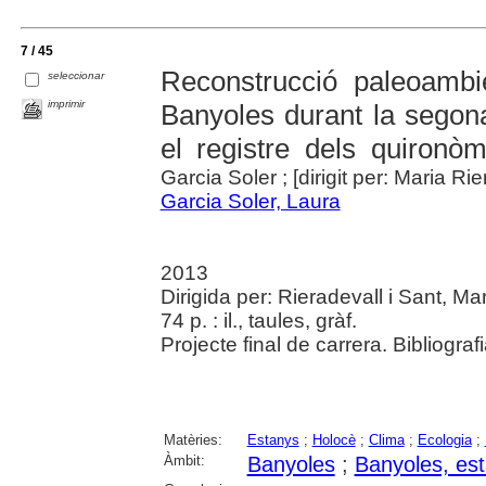
7 / 45
Reconstrucció paleoambie
seleccionar
imprimir
Banyoles durant la segona 
el registre dels quironòm
Garcia Soler ; [dirigit per: Maria Rie
Garcia Soler, Laura
2013
Dirigida per: Rieradevall i Sant, Ma
74 p. : il., taules, gràf.
Projecte final de carrera. Bibliograf
Matèries:
Estanys
;
Holocè
;
Clima
;
Ecologia
;
Àmbit:
Banyoles
;
Banyoles, es