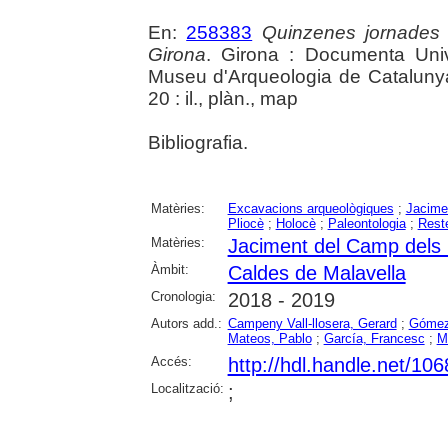
En:
258383
Quinzenes jornades
Girona
. Girona : Documenta Unive
Museu d'Arqueologia de Catalunya 
20 : il., plàn., map
Bibliografia.
Matèries:
Excavacions arqueològiques
;
Jacime
Pliocè
;
Holocè
;
Paleontologia
;
Rest
Matèries:
Jaciment del Camp dels 
Àmbit:
Caldes de Malavella
Cronologia:
2018 - 2019
Autors add.:
Campeny Vall-llosera, Gerard
;
Gómez
Mateos, Pablo
;
García, Francesc
;
M
Accés:
http://hdl.handle.net/10
Localització:
;