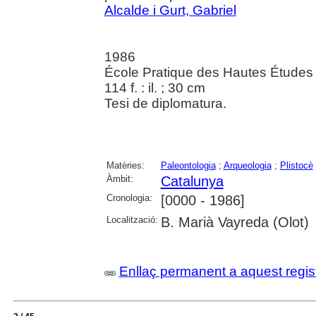
Alcalde i Gurt, Gabriel
1986
École Pratique des Hautes Études 
114 f. : il. ; 30 cm
Tesi de diplomatura.
Matèries:
Paleontologia
;
Arqueologia
;
Plistocè
Àmbit:
Catalunya
Cronologia:
[0000 - 1986]
Localització:
B. Marià Vayreda (Olot)
Enllaç permanent a aquest regis