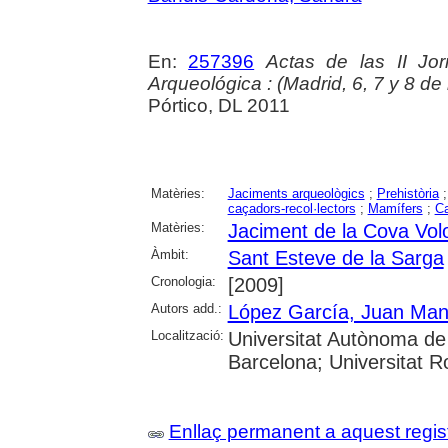
En:
257396
Actas de las II Jo
Arqueológica : (Madrid, 6, 7 y 8 d
Pórtico, DL 2011
Matèries:
Jaciments arqueològics
;
Prehistòria
caçadors-recol·lectors
;
Mamífers
;
Ca
Matèries:
Jaciment de la Cova Vol
Àmbit:
Sant Esteve de la Sarga
Cronologia:
[2009]
Autors add.:
López García, Juan Man
Localització:
Universitat Autònoma de 
Barcelona; Universitat Rov
Enllaç permanent a aquest regis