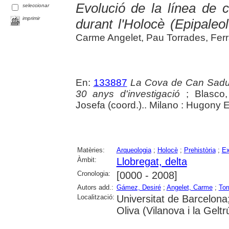
Evolució de la línea de c
seleccionar
imprimir
durant l'Holocè (Epipaleolí
Carme Angelet, Pau Torrades, Ferr
En:
133887
La Cova de Can Sadurni
30 anys d'investigació
; Blasco,
Josefa (coord.).. Milano : Hugony E
Matèries:
Arqueologia
;
Holocè
;
Prehistòria
;
Ex
Àmbit:
Llobregat, delta
Cronologia:
[0000 - 2008]
Autors add.:
Gámez, Desiré
;
Angelet, Carme
;
Tor
Localització:
Universitat de Barcelona
Oliva (Vilanova i la Geltr