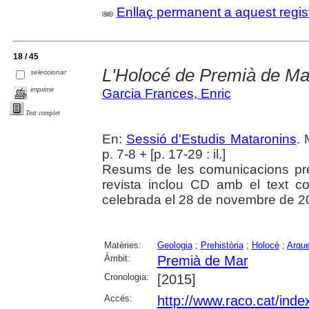
Enllaç permanent a aquest regis
18 / 45
L'Holocé de Premià de Ma
seleccionar
imprimir
Garcia Frances, Enric
Text complet
En:
Sessió d'Estudis Mataronins
. 
p. 7-8 + [p. 17-29 : il.]
Resums de les comunicacions pr
revista inclou CD amb el text c
celebrada el 28 de novembre de 2
Matèries:
Geologia
;
Prehistòria
;
Holocè
;
Arque
Àmbit:
Premià de Mar
Cronologia:
[2015]
Accés:
http://www.raco.cat/inde