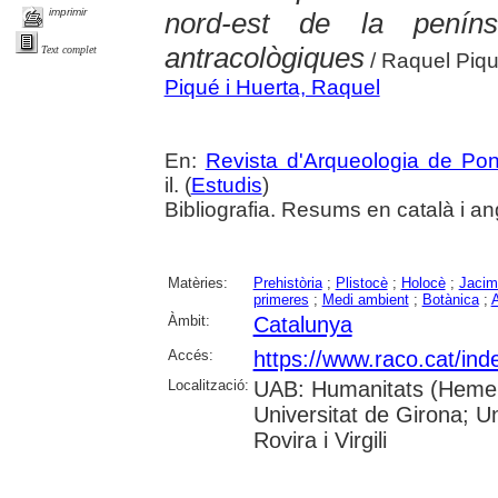
imprimir
nord-est de la penín
antracològiques
Text complet
/ Raquel Piq
Piqué i Huerta, Raquel
En:
Revista d'Arqueologia de Po
il. (
Estudis
)
Bibliografia. Resums en català i an
Matèries:
Prehistòria
;
Plistocè
;
Holocè
;
Jacim
primeres
;
Medi ambient
;
Botànica
;
A
Àmbit:
Catalunya
Accés:
https://www.raco.cat/ind
Localització:
UAB: Humanitats (Hemero
Universitat de Girona; U
Rovira i Virgili