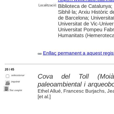
Localització:
Biblioteca de Catalunya
Sibhil·la; Arxiu Històric 
de Barcelona; Universitat
Universitat de Vic-Univer
Universitat Pompeu Fabra;
Humanitats (Hemeroteca
Enllaç permanent a aquest regis
20 / 45
Cova del Toll (Moià
seleccionar
imprimir
paleoambiental i arqueobo
Ethel Allué, Francesc Burjachs, Je
Text complet
[et al.]