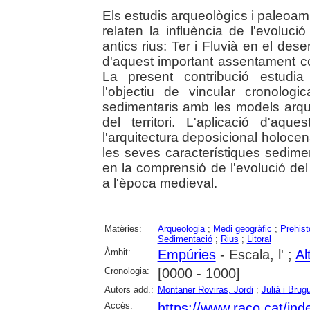
Els estudis arqueològics i paleoamb
relaten la influència de l'evolució
antics rius: Ter i Fluvià en el de
d'aquest important assentament c
La present contribució estudia 
l'objectiu de vincular cronolog
sedimentaris amb les models arque
del territori. L'aplicació d'aq
l'arquitectura deposicional holocena
les seves característiques sedimen
en la comprensió de l'evolució del 
a l'època medieval.
Matèries:
Arqueologia
;
Medi geogràfic
;
Prehist
Sedimentació
;
Rius
;
Litoral
Àmbit:
Empúries
- Escala, l' ;
Al
Cronologia:
[0000 - 1000]
Autors add.:
Montaner Roviras, Jordi
;
Julià i Bru
Accés:
https://www.raco.cat/ind