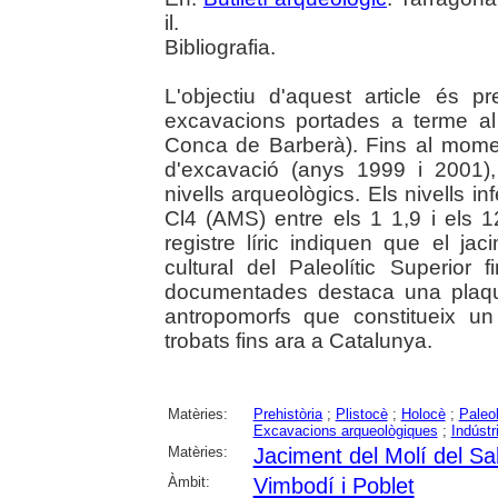
il.
Bibliografia.
L'objectiu d'aquest article és p
excavacions portades a terme al 
Conca de Barberà). Fins al mome
d'excavació (anys 1999 i 2001)
nivells arqueològics. Els nivells i
Cl4 (AMS) entre els 1 1,9 i els 
registre líric indiquen que el ja
cultural del Paleolític Superior fi
documentades destaca una plaqu
antropomorfs que constitueix un
trobats fins ara a Catalunya.
Matèries:
Prehistòria
;
Plistocè
;
Holocè
;
Paleol
Excavacions arqueològiques
;
Indústri
Matèries:
Jaciment del Molí del Sa
Àmbit:
Vimbodí i Poblet