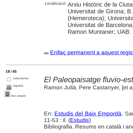
Localització:
Arxiu Històric de la Ciut
Universitat de Girona; 
(Hemeroteca); Universitat
Universitat de Barcelona;
Ramon Muntaner; UAB: S
Enllaç permanent a aquest regis
19 / 45
El Paleopaisatge fluvio-es
seleccionar
imprimir
Ramon Julià, Pere Castanyer, [et al
Text complet
En:
Estudis del Baix Empordà
. Sa
11-53 : il. (
Estudis
)
Bibliografia. Resums en català i an