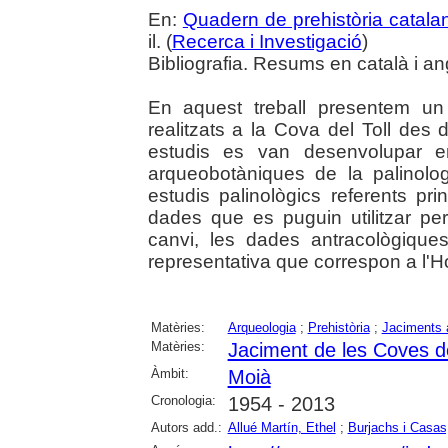
En:
Quadern de prehistòria catala
il. (
Recerca i Investigació
)
Bibliografia. Resums en català i an
En aquest treball presentem un 
realitzats a la Cova del Toll des d
estudis es van desenvolupar en
arqueobotàniques de la palinologi
estudis palinològics referents pr
dades que es puguin utilitzar pe
canvi, les dades antracològique
representativa que correspon a l'H
Matèries:
Arqueologia
;
Prehistòria
;
Jaciments 
Matèries:
Jaciment de les Coves de
Àmbit:
Moià
Cronologia:
1954 - 2013
Autors add.:
Allué Martín, Ethel
;
Burjachs i Casas