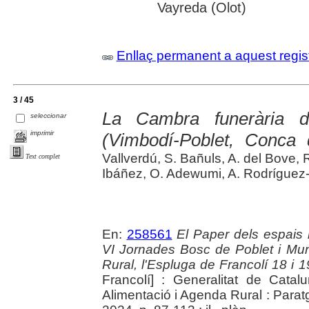
Vayreda (Olot)
Enllaç permanent a aquest regis
3 / 45
La Cambra funerària d
seleccionar
imprimir
(Vimbodí-Poblet, Conca 
Vallverdú, S. Bañuls, A. del Bove,
Text complet
Ibáñez, O. Adewumi, A. Rodríguez-
En:
258561
El Paper dels espais 
VI Jornades Bosc de Poblet i Mu
Rural, l'Espluga de Francolí 18 i
Francolí] : Generalitat de Catal
Alimentació i Agenda Rural : Paratg