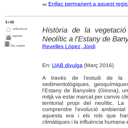
Enllaç permanent a aquest regis
5 / 45
Història de la vegetació 
seleccionar
imprimir
Neolític a l'Estany de Ban
Revelles López, Jordi
Text complet
En:
UAB divulga
(Març 2016)
A través de l'estudi de la 
sedimentològiques, geoquímique
l'Estany de Banyoles (Girona), u
mitjà va estar marcat per canvis cli
territorial propi del neolític. 
comprendre l'evolució ambiental 
aquesta era i els rols que han
climàtiques i la influència humana e