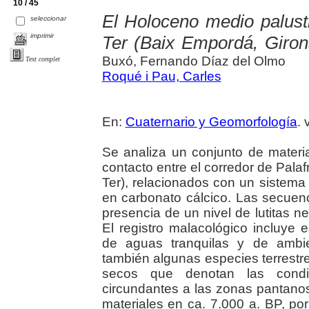
10 / 45
El Holoceno medio palustre
seleccionar
imprimir
Ter (Baix Empordá, Giron
Buxó, Fernando Díaz del Olmo
Text complet
Roqué i Pau, Carles
En:
Cuaternario y Geomorfología
. 
Se analiza un conjunto de materi
contacto entre el corredor de Palafrug
Ter), relacionados con un sistem
en carbonato cálcico. Las secuenc
presencia de un nivel de lutitas
El registro malacológico incluye
de aguas tranquilas y de ambie
también algunas especies terrestre
secos que denotan las condi
circundantes a las zonas pantano
materiales en ca. 7.000 a. BP, por