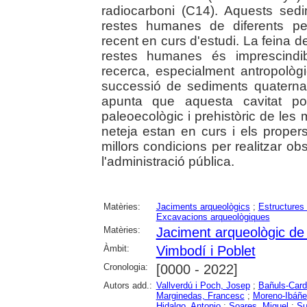
radiocarboni (C14). Aquests se
restes humanes de diferents per
recent en curs d'estudi. La feina de 
restes humanes és imprescindib
recerca, especialment antropològ
successió de sediments quaternar
apunta que aquesta cavitat pot
paleoecològic i prehistòric de le
neteja estan en curs i els proper
millors condicions per realitzar o
l'administració pública.
Matèries:
Jaciments arqueològics
;
Estructures 
Excavacions arqueològiques
Matèries:
Jaciment arqueològic de
Àmbit:
Vimbodí i Poblet
Cronologia:
[0000 - 2022]
Autors add.:
Vallverdú i Poch, Josep
;
Bañuls-Card
Marginedas, Francesc
;
Moreno-Ibáñe
Hidalgo, Antonio
;
Soares, Miguel
;
Su