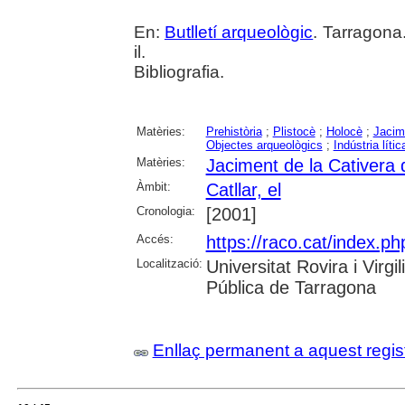
En:
Butlletí arqueològic
. Tarragona
il.
Bibliografia.
Matèries:
Prehistòria
;
Plistocè
;
Holocè
;
Jacim
Objectes arqueològics
;
Indústria lític
Matèries:
Jaciment de la Cativera d
Àmbit:
Catllar, el
Cronologia:
[2001]
Accés:
https://raco.cat/index.ph
Localització:
Universitat Rovira i Virg
Pública de Tarragona
Enllaç permanent a aquest regis