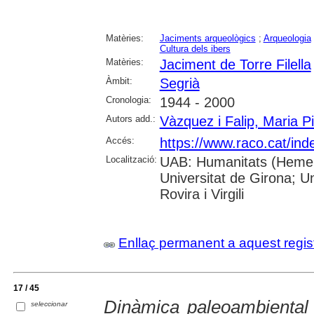
Matèries:
Jaciments arqueològics
;
Arqueologia
Cultura dels ibers
Matèries:
Jaciment de Torre Filella
Àmbit:
Segrià
Cronologia:
1944 - 2000
Autors add.:
Vàzquez i Falip, Maria Pi
Accés:
https://www.raco.cat/ind
Localització:
UAB: Humanitats (Hemero
Universitat de Girona; U
Rovira i Virgili
Enllaç permanent a aquest regis
17 / 45
Dinàmica paleoambiental 
seleccionar