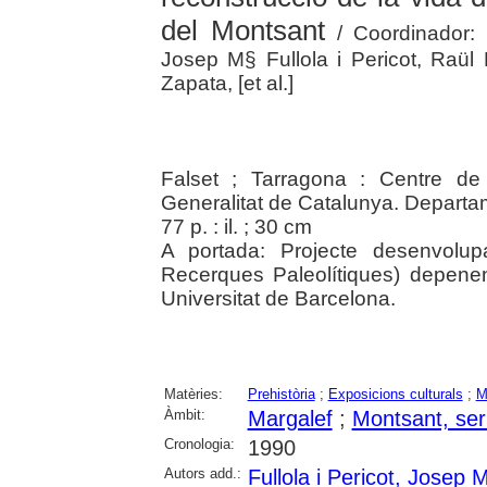
del Montsant
/ Coordinador: 
Josep M§ Fullola i Pericot, Raül 
Zapata, [et al.]
Falset ; Tarragona : Centre de
Generalitat de Catalunya. Depart
77 p. : il. ; 30 cm
A portada: Projecte desenvolupa
Recerques Paleolítiques) depenen
Universitat de Barcelona.
Matèries:
Prehistòria
;
Exposicions culturals
;
M
Àmbit:
Margalef
;
Montsant, ser
Cronologia:
1990
Autors add.:
Fullola i Pericot, Josep 