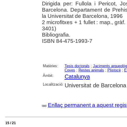
Dirigida per: Fullola i Pericot, J
Barcelona. Departament de Prehist
la Universitat de Barcelona, 1996
2 microfitxes + 1 fullet : map., gràf.
3401)
Bibliografia.
ISBN 84-475-1993-7
Matèries:
Tesis doctorals
;
Jaciments arqueològ
Coves
;
Restes animals
;
Plistocè
;
E
Àmbit:
Catalunya
Localització:
Universitat de Barcelona
Enllaç permanent a aquest regis
15 / 21