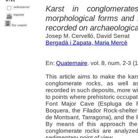
6 / 21
Karst in conglomerate
seleccionar
imprimir
morphological forms and
recorded on archaeologica
Text complet
Josep M. Cervelló, David Serrat
Bergadà i Zapata, Maria Mercè
En:
Quaternaire
. vol. 8, num. 2-3 (
This article aims to make the kar
conglomerate rocks, as well a
recorded in such deposits, more wid
to points where prehistoric occupat
Font Major Cave (Espluga de Fr
Boquera, the Filador Rock-shelter
de Montsant, Tarragona), and the 
By means of this approach the c
conglomerate rocks are analyze
sedimentary point of view.