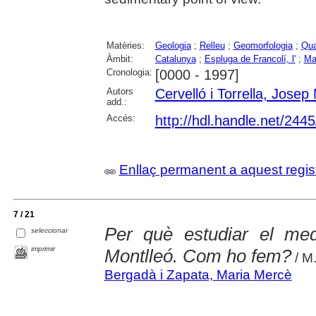
Matèries:
Geologia
;
Relleu
;
Geomorfologia
;
Qua
Àmbit:
Catalunya
;
Espluga de Francolí, l'
;
Ma
Cronologia:
[0000 - 1997]
Autors
Cervelló i Torrella, Josep
add.:
Accés:
http://hdl.handle.net/244
Enllaç permanent a aquest regis
7 / 21
Per què estudiar el med
seleccionar
imprimir
Montlleó. Com ho fem?
/ M
Bergadà i Zapata, Maria Mercè