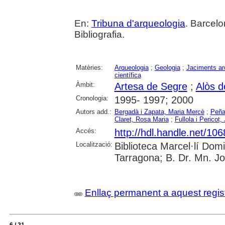
En:
Tribuna d'arqueologia
. Barcelo
Bibliografia.
Matèries:
Arqueologia
;
Geologia
;
Jaciments ar
científica
Àmbit:
Artesa de Segre
;
Alòs d
Cronologia:
1995- 1997; 2000
Autors add.:
Bergadà i Zapata, Maria Mercè
;
Peña
Claret, Rosa Maria
;
Fullola i Pericot
Accés:
http://hdl.handle.net/10
Localització:
Biblioteca Marcel·lí Dom
Tarragona; B. Dr. Mn. J
Enllaç permanent a aquest regis