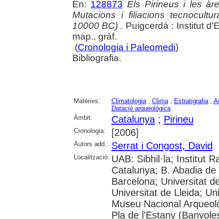
En:
128873
Els Pirineus i les àr
Mutacions i filiacions tecnocultu
10000 BC)
. Puigcerdà : Institut d'
map., gràf.
(
Cronologia i Paleomedi
)
Bibliografia.
Matèries:
Climatologia
;
Clima
;
Estratigrafia
;
A
Datació arqueològica
Àmbit:
Catalunya
;
Pirineu
Cronologia:
[2006]
Autors add.:
Serrat i Congost, David
Localització:
UAB: Sibhil·la; Institut
Catalunya; B. Abadia de 
Barcelona; Universitat de 
Universitat de Lleida; U
Museu Nacional Arqueolò
Pla de l'Estany (Banyoles