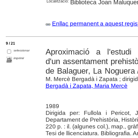
Localització:
Biblioteca Joan Maluquer
Enllaç permanent a aquest regis
9 / 21
Aproximació a l'estudi s
seleccionar
imprimir
d'un assentament prehistò
de Balaguer, La Noguera
/
M. Mercè Bergadà i Zapata ; dirigida
Bergadà i Zapata, Maria Mercè
1989
Dirigida per: Fullola i Pericot,
Departament de Prehistòria, Històr
220 p. : il. (algunes col.), map., grà
Tesi de llicenciatura. Bibliografia. 