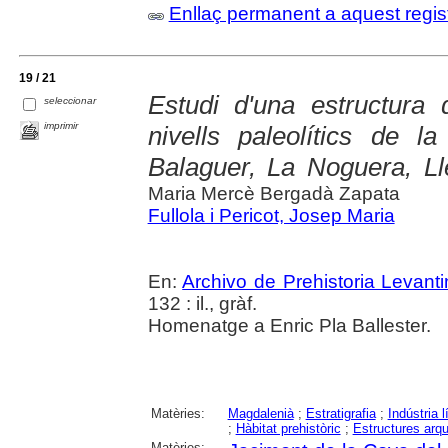
Enllaç permanent a aquest regis
19 / 21
Estudi d'una estructura 
seleccionar
imprimir
nivells paleolítics de 
Balaguer, La Noguera, Ll
Maria Mercè Bergadà Zapata
Fullola i Pericot, Josep Maria
En:
Archivo de Prehistoria Levant
132 : il., gràf.
Homenatge a Enric Pla Ballester.
Matèries:
Magdalenià
;
Estratigrafia
;
Indústria l
;
Hàbitat prehistòric
;
Estructures arq
Matèries: