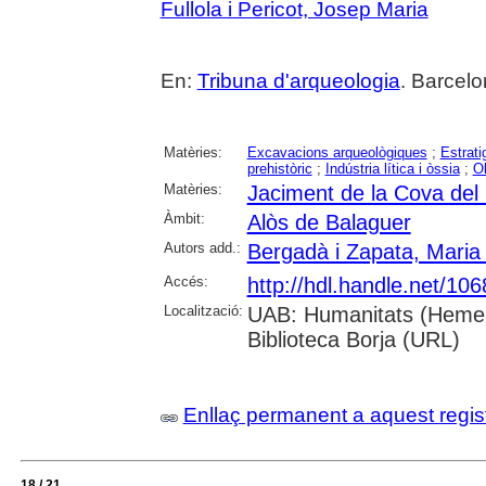
Fullola i Pericot, Josep Maria
En:
Tribuna d'arqueologia
. Barcelo
Matèries:
Excavacions arqueològiques
;
Estrati
prehistòric
;
Indústria lítica i òssia
;
Ob
Matèries:
Jaciment de la Cova del
Àmbit:
Alòs de Balaguer
Autors add.:
Bergadà i Zapata, Maria
Accés:
http://hdl.handle.net/10
Localització:
UAB: Humanitats (Hemero
Biblioteca Borja (URL)
Enllaç permanent a aquest regis
18 / 21