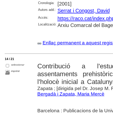
Cronologia:
[2001]
Autors add.:
Serrat i Congost, David
Accés:
https://raco.cat/index.p
Localització:
Arxiu Comarcal del Bag
Enllaç permanent a aquest regis
14 / 21
Contribució a l'estu
seleccionar
imprimir
assentaments prehistòri
l'holocè inicial a Catalun
Zapata ; [dirigida pel Dr. Josep M. Fu
Bergadà i Zapata, Maria Mercè
Barcelona : Publicacions de la Uni