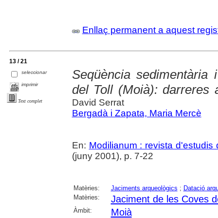
Enllaç permanent a aquest regis
13 / 21
Seqüència sedimentària 
seleccionar
imprimir
del Toll (Moià): darreres 
David Serrat
Text complet
Bergadà i Zapata, Maria Mercè
En:
Modilianum : revista d'estudis
(juny 2001), p. 7-22
Matèries:
Jaciments arqueològics
;
Datació arq
Matèries:
Jaciment de les Coves de
Àmbit:
Moià