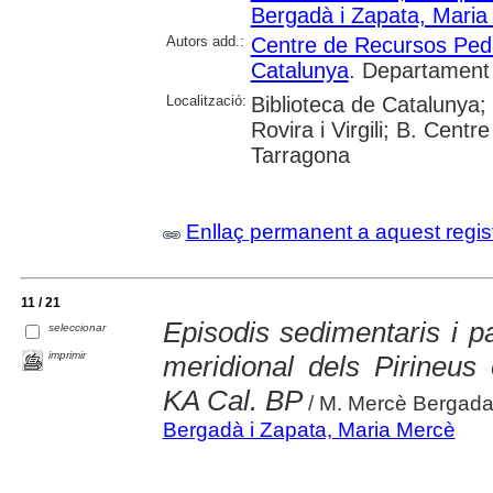
Bergadà i Zapata, Maria
Autors add.:
Centre de Recursos Peda
Catalunya
. Departament
Localització:
Biblioteca de Catalunya; 
Rovira i Virgili; B. Cent
Tarragona
Enllaç permanent a aquest regis
11 / 21
Episodis sedimentaris i p
seleccionar
imprimir
meridional dels Pirineus 
KA Cal. BP
/ M. Mercè Bergada,
Bergadà i Zapata, Maria Mercè