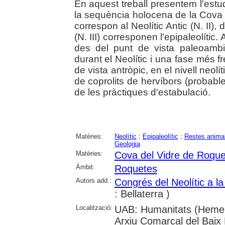
En aquest treball presentem l'estu
la sequència holocena de la Cova 
correspon al Neolític Antic (N. II), 
(N. III) corresponen l'epipaleolític
des del punt de vista paleoambie
durant el Neolític i una fase més fr
de vista antròpic, en el nivell neol
de coprolits de hervíbors (probablem
de les pràctiques d'estabulació.
Matèries:
Neolític
;
Epipaleolític
;
Restes anima
Geologia
Matèries:
Cova del Vidre de Roque
Àmbit:
Roquetes
Autors add.:
Congrés del Neolític a la
: Bellaterra )
Localització:
UAB: Humanitats (Hemero
Arxiu Comarcal del Baix