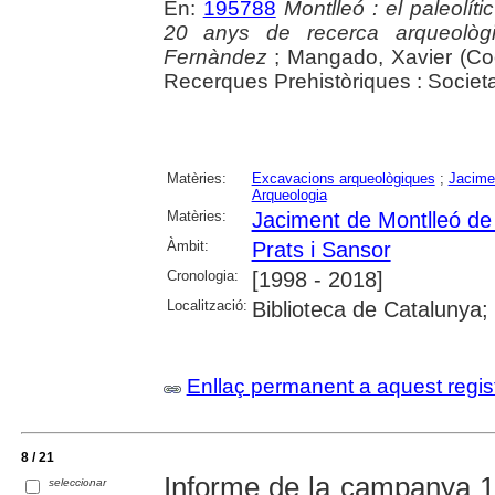
En:
195788
Montlleó : el paleolít
20 anys de recerca arqueològ
Fernàndez
; Mangado, Xavier (Coor
Recerques Prehistòriques : Societ
Matèries:
Excavacions arqueològiques
;
Jacime
Arqueologia
Matèries:
Jaciment de Montlleó de
Àmbit:
Prats i Sansor
Cronologia:
[1998 - 2018]
Localització:
Biblioteca de Catalunya;
Enllaç permanent a aquest regis
8 / 21
Informe de la campanya 19
seleccionar