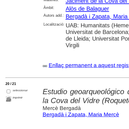
Jaciment de la Cova del
Àmbit:
Alòs de Balaguer
Autors add.:
Bergadà i Zapata, Maria
Localització:
UAB: Humanitats (Hemero
Universitat de Barcelona;
de Lleida; Universitat P
Virgili
Enllaç permanent a aquest regis
20 / 21
Estudio geoarqueológico 
seleccionar
imprimir
la Cova del Vidre (Roquet
Mercè Bergadà
Bergadà i Zapata, Maria Mercè