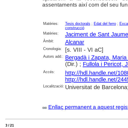
assentaments així com del seu fu
Matèries:
Tesis doctorals
;
Edat del ferro
;
Exca
construcció
Matèries:
Jaciment de Sant Jaume
Àmbit:
Alcanar
Cronologia:
[s. VIII - VI aC]
Autors add.:
Bergadà i Zapata, Maria
(Dir.) ;
Fullola i Pericot,
Accés:
http://hdl.handle.net/10
http://hdl.handle.net/24
Localització:
Universitat de Barcelona;
Enllaç permanent a aquest regis
3 / 21