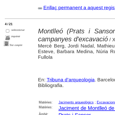
Enllaç permanent a aquest regis
4 / 21
Montlleó (Prats i Sanso
seleccionar
imprimir
campanyes d'excavació
/ X
Mercè Berg, Jordi Nadal, Mathieu
Text complet
Esteve, Barbara Medina, Núria R
Fullola
En:
Tribuna d'arqueologia
. Barcelo
Bibliografia.
Matèries:
Jaciments arqueològics
;
Excavacions
Matèries:
Jaciment de Montlleó de
Àmbit: