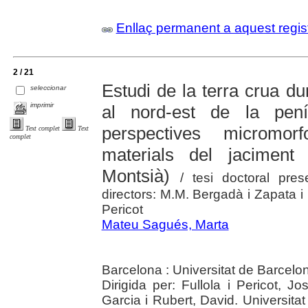
Enllaç permanent a aquest regis
2 / 21
Estudi de la terra crua du
seleccionar
imprimir
al nord-est de la pen
perspectives micromorf
Text complet
Text
complet
materials del jacimen
Montsià)
/ tesi doctoral pr
directors: M.M. Bergadà i Zapata i D
Pericot
Mateu Sagués, Marta
Barcelona : Universitat de Barcelo
Dirigida per: Fullola i Pericot, 
Garcia i Rubert, David. Universita