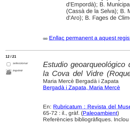
d'Empordà); B. Municipal
(Cassà de la Selva); B. 
d'Aro); B. Fages de Clim
Enllaç permanent a aquest regis
12 / 21
Estudio geoarqueológico 
seleccionar
imprimir
la Cova del Vidre (Roque
Maria Mercè Bergadà i Zapata
Bergadà i Zapata, Maria Mercè
En:
Rubricatum : Revista del Mu
65-72 : il., gràf. (
Paleoambient
)
Referències bibliogràfiques. Inclou