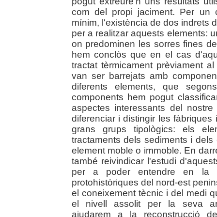
pogut extreure'n uns resultats útil
com del propi jaciment. Per un
mínim, l'existència de dos indrets 
per a realitzar aquests elements: u
on predominen les sorres fines de d
hem conclòs que en el cas d'aque
tractat tèrmicament prèviament al
van ser barrejats amb component
diferents elements, que segons
components hem pogut classificar
aspectes interessants del nostre
diferenciar i distingir les fàbriqu
grans grups tipològics: els el
tractaments dels sediments i del
element moble o immoble. En darre
també reivindicar l'estudi d'aques
per a poder entendre en la se
protohistòriques del nord-est penin
el coneixement tècnic i del medi q
el nivell assolit per la seva ar
ajudarem a la reconstrucció de 