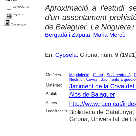
Aproximació a l'estudi se
seleccionar
imprimir
d'un assentament prehistò
de Balaguer, La Noguera
Text complet
/
Bergadà i Zapata, Maria Mercè
En:
Cypsela
. Girona, núm. 9 (1991) ,
Matèries:
Magdalenià
;
Clima
;
Sedimentació
;
P
Neolític
;
Coves
;
Jaciments arqueolò
Matèries:
Jaciment de la Cova del
Àmbit:
Alòs de Balaguer
Accés:
http://www.raco.cat/inde
Localització:
Biblioteca de Catalunya; 
Girona; Universitat de Lle