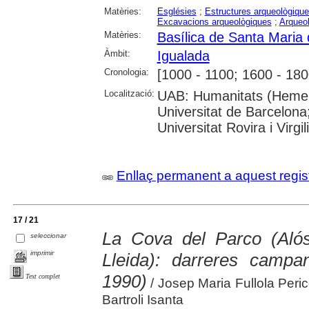
Matèries:
Esglésies
;
Estructures arqueològiqu
Excavacions arqueològiques
;
Arqueol
Matèries:
Basílica de Santa Maria 
Àmbit:
Igualada
Cronologia:
[1000 - 1100; 1600 - 180
Localització:
UAB: Humanitats (Hemero
Universitat de Barcelona
Universitat Rovira i Virgil
Enllaç permanent a aquest regis
17 / 21
La Cova del Parco (Aló
seleccionar
imprimir
Lleida): darreres campa
1990)
Text complet
/ Josep Maria Fullola Peri
Bartroli Isanta