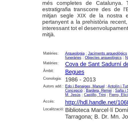
més completes de Catalunya. T
estratigrafia transcorre des de l'
mitjan segle XIX de la nostra e
pertanyent a la prehistòria recent
interessant tot el desenvolupament de
mitjà.
Matèries:
Arqueologia
;
Jaciments arqueològics
funeràries
;
Objectes arqueològics
;
N
Matèries:
Cova de Sant Sadurní d
Àmbit:
Begues
Cronologia:
1986 - 2013
Autors add.:
Edo i Benaiges, Manuel
;
Antolín i Tu
Concepció
;
Bardera, Remei
;
Saña i 
M. Jesús
;
Castillo, Trini
;
Fierro, Elic
Accés:
http://hdl.handle.net/10
Localització:
Biblioteca Marcel·lí Dom
Tarragona; B. Dr. Mn. J