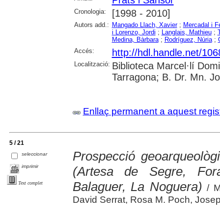
Prats i Sansor
Cronologia:
[1998 - 2010]
Autors add.:
Mangado Llach, Xavier
;
Mercadal i F
i Lorenzo, Jordi
;
Langlais, Mathieu
;
Medina, Bàrbara
;
Rodríguez, Núria
;
Accés:
http://hdl.handle.net/10
Localització:
Biblioteca Marcel·lí Dom
Tarragona; B. Dr. Mn. J
Enllaç permanent a aquest regis
5 / 21
Prospecció geoarqueològi
seleccionar
imprimir
(Artesa de Segre, For
Balaguer, La Noguera)
Text complet
/ M
David Serrat, Rosa M. Poch, Josep