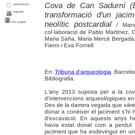
Cova de Can Sadurní (B
seleccionar
imprimir
transformació d'un jacim
neolític postcardial
Text complet
/ Manue
col·laboració de Pablo Martínez,
Maria Saña, Maria Mercè Bergadà, M.
Fierro i Eva Fornell
En:
Tribuna d'arqueologia
. Barcelo
Bibliografia.
L'any 2013 suposa per a la cov
d'intervencions arqueològiques e
Des de la darrera vegada que vàre
donar a conèixer el jaciment s'
d'excavació. En aquests anys he
havia estat donat com a perdut p
jaciment que ha esdevingut en una