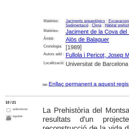
Matèries:
Jaciments arqueològics
;
Excavacions
Sedimentació
;
Clima
;
Hàbitat prehist
Matèries:
Jaciment de la Cova del
Àmbit:
Alòs de Balaguer
Cronologia:
[1989]
Autors add.:
Fullola i Pericot, Josep 
Localització:
Universitat de Barcelona
Enllaç permanent a aquest regis
10 / 21
La Prehistòria del Montsa
seleccionar
imprimir
resultats d'un proje
reconstrucció de la vida d