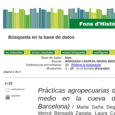
Búsqueda en la base de datos
Base de datos:
fons
Buscar:
BERGADA I ZAPATA, MARIA MERC
Referencias encontradas:
21
[
Refinar la búsqueda
]
Mostrando:
1 .. 20
en el formato [
Estandar
]
página 1 de 2
1 / 21
Prácticas agropecuarias d
seleccionar
imprimir
medio en la cueva d
Barcelona)
/ Maria Saña Seguí
Mercè Bergadà Zapata, Laura Cas