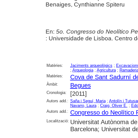
Benaiges, Cynthianne Spiteru
En:
5o. Congresso do Neolítico Pen
: Universidade de Lisboa. Centro 
Matèries:
Jaciments arqueològics
;
Excavacions
;
Arqueologia
;
Agricultura
;
Ramaderi
Matèries:
Cova de Sant Sadurní d
Àmbit:
Begues
Cronologia:
[2011]
Autors add.:
Saña i Seguí, Maria
;
Antolín i Tutusa
Navarro, Laura
;
Craig, Oliver E.
;
Edo
Autors add.:
Congresso do Neolítico 
Localització:
Universitat Autònoma de 
Barcelona; Universitat d