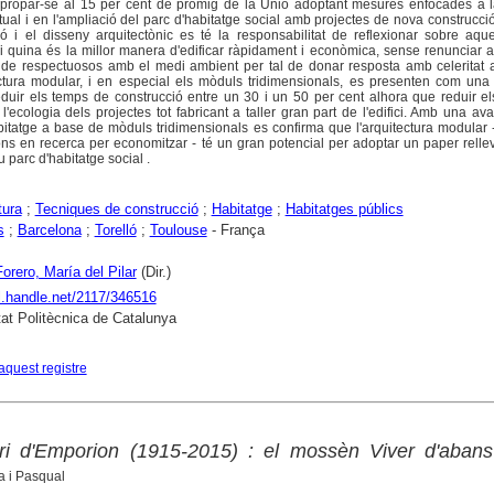
r apropar-se al 15 per cent de promig de la Unió adoptant mesures enfocades a l
tual i en l'ampliació del parc d'habitatge social amb projectes de nova construcci
ió i el disseny arquitectònic es té la responsabilitat de reflexionar sobre aq
 i quina és la millor manera d'edificar ràpidament i econòmica, sense renunciar a 
m de respectuosos amb el medi ambient per tal de donar resposta amb celeritat 
ectura modular, i en especial els mòduls tridimensionals, es presenten com una
duir els temps de construcció entre un 30 i un 50 per cent alhora que reduir el
 l'ecologia dels projectes tot fabricant a taller gran part de l'edifici. Amb una av
bitatge a base de mòduls tridimensionals es confirma que l'arquitectura modular -
ions en recerca per economitzar - té un gran potencial per adoptar un paper relle
 parc d'habitatge social .
tura
;
Tecniques de construcció
;
Habitatge
;
Habitatges públics
s
;
Barcelona
;
Torelló
;
Toulouse
- França
Forero, María del Pilar
(Dir.)
dl.handle.net/2117/346516
tat Politècnica de Catalunya
aquest registre
ri d'Emporion (1915-2015) : el mossèn Viver d'abans
 i Pasqual