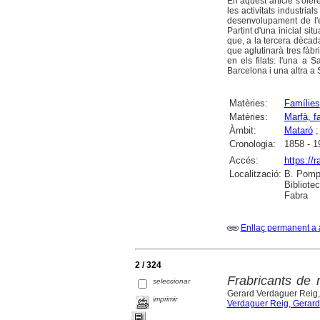
En aquest article s'ofer
les activitats industria
desenvolupament de l'e
Partint d'una inicial s
que, a la tercera dècad
que aglutinarà tres fàbr
en els filats: l'una a 
Barcelona i una altra a 
Matèries:
Famílies
Matèries:
Marfà, f
Àmbit:
Mataró
Cronologia:
1858 - 1
Accés:
https://
Localització:
B. Pompe
Bibliote
Fabra
Enllaç permanent a 
2 / 324
Frabricants de 
seleccionar
Gerard Verdaguer Reig, 
imprimir
Verdaguer Reig, Gerard