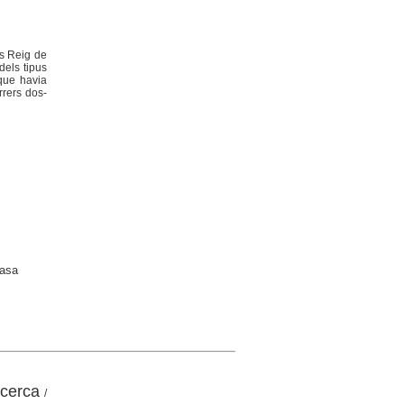
ts Reig de
dels tipus
 que havia
rrers dos-
rasa
ecerca
/