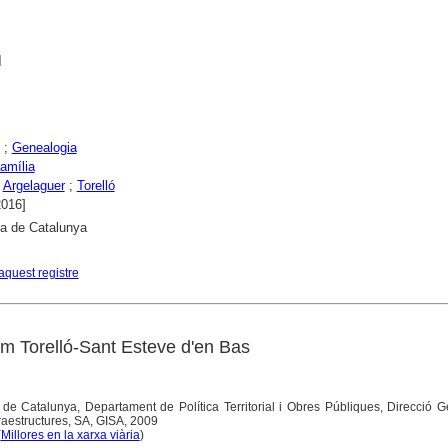
]
;
Genealogia
família
;
Argelaguer
;
Torelló
2016]
ca de Catalunya
aquest registre
ram Torelló-Sant Esteve d'en Bas
 de Catalunya, Departament de Política Territorial i Obres Públiques, Direcció 
fraestructures, SA, GISA, 2009
(
Millores en la xarxa viària
)