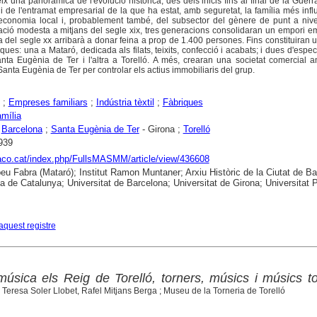
eix una panoràmica de l'evolució històrica, des dels inicis fins al final de la Guerra
ls i de l'entramat empresarial de la que ha estat, amb seguretat, la família més infl
conomia local i, probablement també, del subsector del gènere de punt a nivell
ituació modesta a mitjans del segle xix, tres generacions consolidaran un empori e
a del segle xx arribarà a donar feina a prop de 1.400 persones. Fins constituiran 
iques: una a Mataró, dedicada als filats, teixits, confecció i acabats; i dues d'espec
Santa Eugènia de Ter i l'altra a Torelló. A més, crearan una societat comercial
Santa Eugènia de Ter per controlar els actius immobiliaris del grup.
;
Empreses familiars
;
Indústria tèxtil
;
Fàbriques
amília
;
Barcelona
;
Santa Eugènia de Ter
- Girona ;
Torelló
939
raco.cat/index.php/FullsMASMM/article/view/436608
u Fabra (Mataró); Institut Ramon Muntaner; Arxiu Històric de la Ciutat de Ba
ca de Catalunya; Universitat de Barcelona; Universitat de Girona; Universitat
aquest registre
música els Reig de Torelló, torners, músics i músics t
Teresa Soler Llobet, Rafel Mitjans Berga ; Museu de la Torneria de Torelló