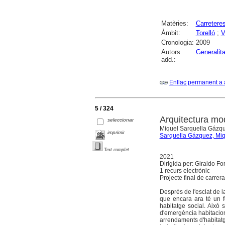
Matèries:
Carretere
Àmbit:
Torelló
;
V
Cronologia:
2009
Autors
Generalit
add.:
Enllaç permanent a 
5 / 324
Arquitectura mo
seleccionar
Miquel Sarquella Gázquez
imprimir
Sarquella Gázquez, Miq
Text complet
2021
Dirigida per: Giraldo Fo
1 recurs electrònic
Projecte final de carrera
Després de l'esclat de 
que encara ara té un fo
habitatge social. Això
d'emergència habitaciona
arrendaments d'habitatge