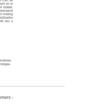
 Civil, de
uent en el
 estatal.
mpresarial
un holding
ialitzades
 amb seu a
rcelona;
 Pompeu
orners
/