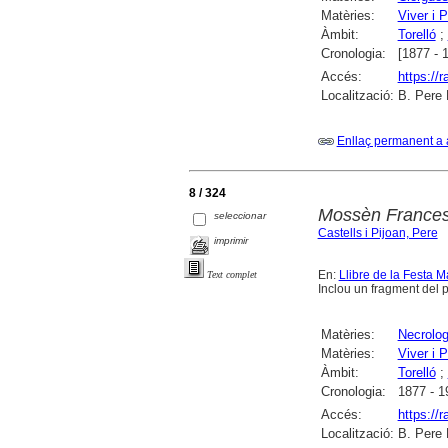
Matèries:
Viver i 
Àmbit:
Torelló
;
Cronologia:
[1877 - 
Accés:
https://
Localització:
B. Pere 
Enllaç permanent a 
8 / 324
Mossèn Francesc
seleccionar
Castells i Pijoan, Pere
imprimir
En:
Llibre de la Festa M
Text complet
Inclou un fragment del
Matèries:
Necrolog
Matèries:
Viver i 
Àmbit:
Torelló
;
Cronologia:
1877 - 1
Accés:
https://
Localització:
B. Pere 