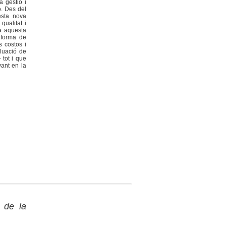
a gestió i
ó. Des del
uesta nova
qualitat i
a aquesta
 forma de
s costos i
aluació de
 tot i que
vant en la
 de la