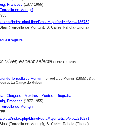
Puig, Francesc
(1877-1955)
Torroella de Montgrí
1955]
raco.cat/index.php/LlibreFestaMajor/article/view/186732
Blasi (Torroella de Montgrí); B. Carles Rahola (Girona)
aquest registre
 Viver, esperit selecte
/ Pere Castells
ajor de Torroella de Montgrí
. Torroella de Montgrí (1955) , 3 p.
 poema: La Canço de Rubèn.
ia
;
Clergues
;
Mestres
;
Poetes
;
Biografia
Puig, Francesc
(1877-1955)
Torroella de Montgrí
955
raco.cat/index.php/LlibreFestaMajor/article/view/210271
Blasi (Torroella de Montgrí); B. Carles Rahola (Girona)