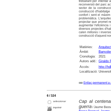
treballant per intenta
reconversió del parc ac
sector de la construcc
construcció d'habitatge
confort i sent el màxi
problemàtica. L'arquit
projectar que promet re
augmentar l'eficiència i
diversos projectes d'ha
calen millores i invers
construcció d'aquest nou
Matèries:
Arquitec
Àmbit:
Banyole
Cronologia:
2021
Autors add.:
Giraldo 
Accés:
http://h
Localització:
Universi
Enllaç permanent a 
6 / 324
Cap al centena
seleccionar
guerra
/ Jaume Bassa
imprimir
Bassa Pasqual, Jaume