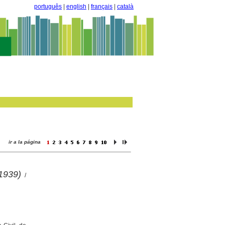
português
|
english
|
français
|
català
ir a la página
-1939)
/