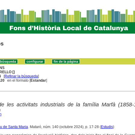
os
NS
RELLO []
4
[
Refinar la búsqueda
]
. 20
en el formato [
Estandar
]
de les activitats industrials de la família Marfà (1858
u
n
iu de Santa Maria
. Mataró, núm. 140 (octubre 2024), p. 17-28 (
Estudis
)