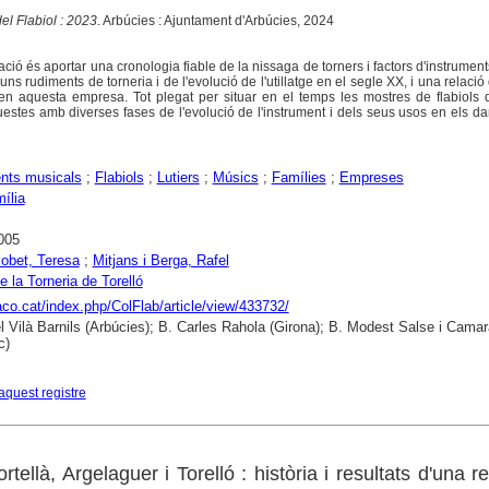
el Flabiol : 2023
. Arbúcies : Ajuntament d'Arbúcies, 2024
ció és aportar una cronologia fiable de la nissaga de torners i factors d'instrumen
uns rudiments de torneria i de l'evolució de l'utillatge en el segle XX, i una relació 
s en aquesta empresa. Tot plegat per situar en el temps les mostres de flabiols
questes amb diverses fases de l'evolució de l'instrument i dels seus usos en els da
nts musicals
;
Flabiols
;
Lutiers
;
Músics
;
Famílies
;
Empreses
mília
005
lobet, Teresa
;
Mitjans i Berga, Rafel
 la Torneria de Torelló
raco.cat/index.php/ColFlab/article/view/433732/
l Vilà Barnils (Arbúcies); B. Carles Rahola (Girona); B. Modest Salse i Cama
c)
aquest registre
rtellà, Argelaguer i Torelló : història i resultats d'una r