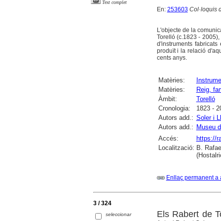
Text complet
En:
253603
Col·loquis d
L'objecte de la comunica
Torelló (c.1823 - 2005), 
d'instruments fabricat
produït i la relació d'a
cents anys.
Matèries:
Instrume
Matèries:
Reig, fa
Àmbit:
Torelló
Cronologia:
1823 - 2
Autors add.:
Soler i L
Autors add.:
Museu de
Accés:
https://
Localització:
B. Rafae
(Hostalri
Enllaç permanent a 
3 / 324
Els Rabert de To
seleccionar