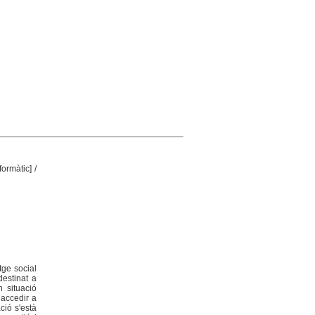
nformàtic]
/
tge social
destinat a
 situació
 accedir a
ció s'està