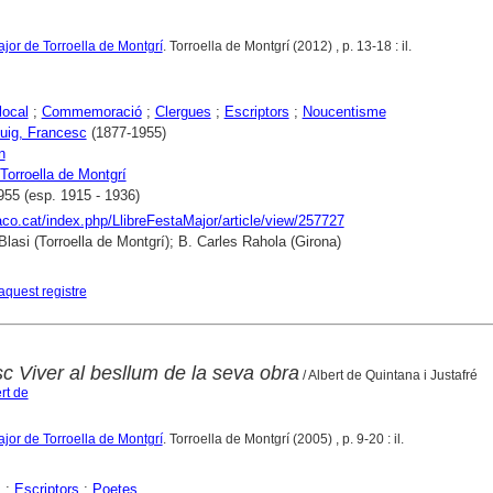
ajor de Torroella de Montgrí
. Torroella de Montgrí (2012) , p. 13-18 : il.
local
;
Commemoració
;
Clergues
;
Escriptors
;
Noucentisme
Puig, Francesc
(1877-1955)
n
Torroella de Montgrí
955 (esp. 1915 - 1936)
raco.cat/index.php/LlibreFestaMajor/article/view/257727
Blasi (Torroella de Montgrí); B. Carles Rahola (Girona)
aquest registre
 Viver al besllum de la seva obra
/ Albert de Quintana i Justafré
rt de
ajor de Torroella de Montgrí
. Torroella de Montgrí (2005) , p. 9-20 : il.
s
;
Escriptors
;
Poetes