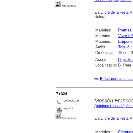
Text complet
En:
Llibre de la Festa M
Notes.
Matèries:
Premsa 
Matèries:
Viver i 
Matèries:
Emporio
Àmbit:
Torelló
;
Cronologia:
1877 - 1
Accés:
https://
Localització:
B. Pere 
Enllaç permanent a 
7 / 324
Mossèn Francesc
seleccionar
Quintana i Justafré, Albe
imprimir
En:
Llibre de la Festa M
Text complet
Matèries:
Clergue