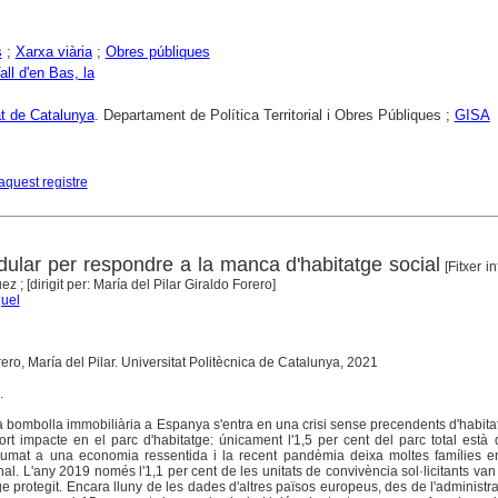
s
;
Xarxa viària
;
Obres públiques
all d'en Bas, la
at de Catalunya
. Departament de Política Territorial i Obres Públiques ;
GISA
aquest registre
dular per respondre a la manca d'habitatge social
[Fitxer i
 ; [dirigit per: María del Pilar Giraldo Forero]
uel
rero, María del Pilar. Universitat Politècnica de Catalunya, 2021
.
la bombolla immobiliària a Espanya s'entra en una crisi sense precendents d'habita
rt impacte en el parc d'habitatge: únicament l'1,5 per cent del parc total està 
 sumat a una economia ressentida i la recent pandèmia deixa moltes famílies en
l. L'any 2019 només l'1,1 per cent de les unitats de convivència sol·licitants van
 protegit. Encara lluny de les dades d'altres països europeus, des de l'administra