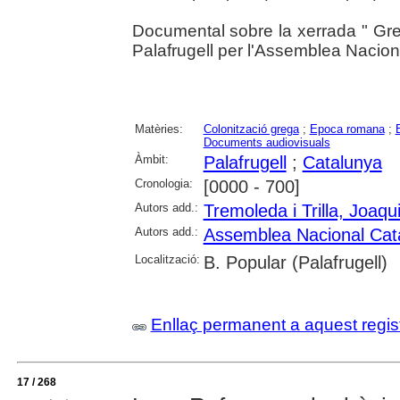
Documental sobre la xerrada " Grecs
Palafrugell per l'Assemblea Nacion
Matèries:
Colonització grega
;
Epoca romana
;
Documents audiovisuals
Àmbit:
Palafrugell
;
Catalunya
Cronologia:
[0000 - 700]
Autors add.:
Tremoleda i Trilla, Joaqu
Autors add.:
Assemblea Nacional Cat
Localització:
B. Popular (Palafrugell)
Enllaç permanent a aquest regis
17 / 268