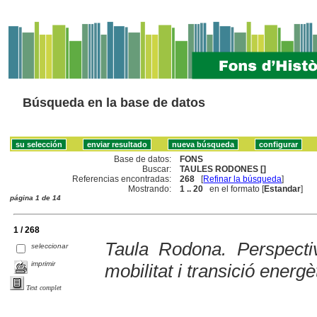
Búsqueda en la base de datos
Base de datos:
FONS
Buscar:
TAULES RODONES []
Referencias encontradas:
268
[
Refinar la búsqueda
]
Mostrando:
1 .. 20
en el formato [
Estandar
]
página 1 de 14
1 / 268
Taula Rodona. Perspecti
seleccionar
imprimir
mobilitat i transició energè
Text complet