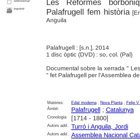
Les Reformes borbòni
seleccionar
imprimir
Palafrugell fem història
[En
Anguila
Palafrugell : [s.n.], 2014
1 disc òptic (DVD) : so, col. (Pal)
Documental sobre la xerrada " Les
" fet Palafrugell per l'Assemblea d
Matèries:
Edat moderna
;
Nova Planta
;
Felip V
Àmbit:
Palafrugell
;
Catalunya
Cronologia:
[1714 - 1800]
Autors add.:
Turró i Anguila, Jordi
Autors add.:
Assemblea Nacional Cat