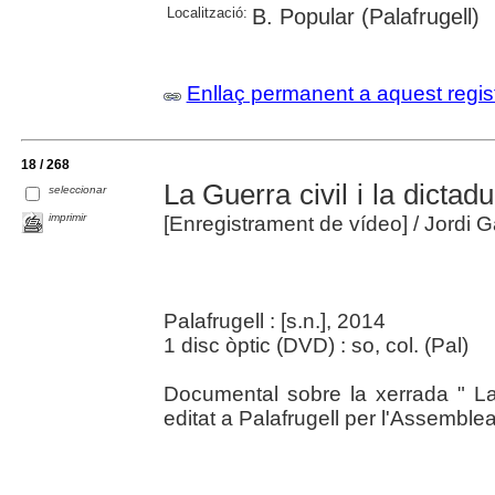
Localització:
B. Popular (Palafrugell)
Enllaç permanent a aquest regis
18 / 268
La Guerra civil i la dictadu
seleccionar
imprimir
[Enregistrament de vídeo]
/ Jordi G
Palafrugell : [s.n.], 2014
1 disc òptic (DVD) : so, col. (Pal)
Documental sobre la xerrada " La G
editat a Palafrugell per l'Assembl