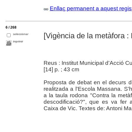
Enllaç permanent a aquest regis
6 / 268
[Vigència de la metàfora :
seleccionar
imprimir
Reus : Institut Municipal d'Acció C
[14] p. ; 43 cm
Proposta de debat en el decurs de 
realitzada a l'Escola Massana. S'
a la taula rodona "Contra la metà
descodificació?", que es va fer 
Caixa de Vic. Textes de: Antoni Marí