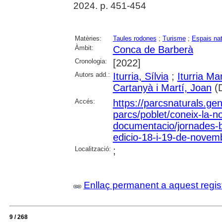
2024. p. 451-454
Matèries:
Taules rodones
;
Turisme
;
Espais nat
Àmbit:
Conca de Barberà
Cronologia:
[2022]
Autors add.:
Iturria, Sílvia
;
Iturria Ma
Cartanyà i Martí, Joan
(D
Accés:
https://parcsnaturals.ge
parcs/poblet/coneix-la-no
documentacio/jornades-
edicio-18-i-19-de-novem
Localització:
;
Enllaç permanent a aquest regis
9 / 268