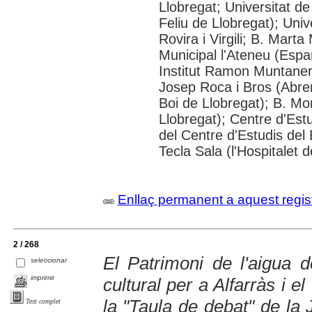
Llobregat; Universitat de
Feliu de Llobregat); Uni
Rovira i Virgili; B. Mart
Municipal l'Ateneu (Espar
Institut Ramon Muntaner;
Josep Roca i Bros (Abrer
Boi de Llobregat); B. Mo
Llobregat); Centre d'Estu
del Centre d'Estudis del 
Tecla Sala (l'Hospitalet 
Enllaç permanent a aquest regis
2 / 268
El Patrimoni de l'aigua 
seleccionar
imprimir
cultural per a Alfarràs i e
la "Taula de debat" de la 
Text complet