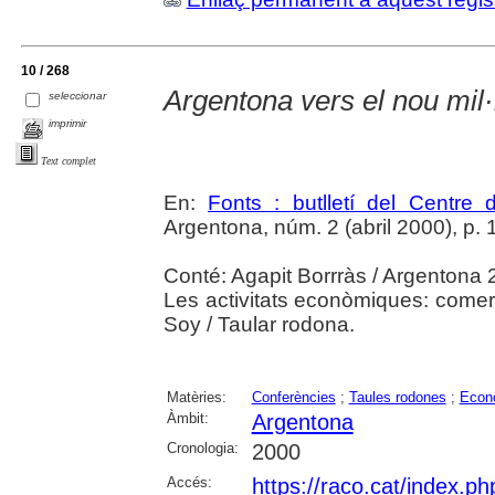
10 / 268
Argentona vers el nou mil·
seleccionar
imprimir
Text complet
En:
Fonts : butlletí del Centre 
Argentona, núm. 2 (abril 2000), p. 
Conté: Agapit Borrràs / Argentona 20
Les activitats econòmiques: comerç, 
Soy / Taular rodona.
Matèries:
Conferències
;
Taules rodones
;
Econ
Àmbit:
Argentona
Cronologia:
2000
Accés:
https://raco.cat/index.ph