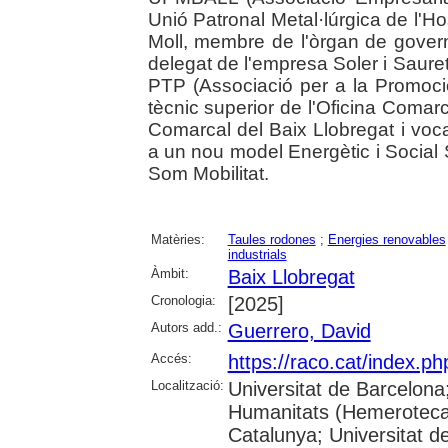
Unió Patronal Metal·lúrgica de l'Hos
Moll, membre de l'òrgan de gover
delegat de l'empresa Soler i Saure
PTP (Associació per a la Promoció
tècnic superior de l'Oficina Comar
Comarcal del Baix Llobregat i voc
a un nou model Energètic i Social S
Som Mobilitat.
Matèries:
Taules rodones
;
Energies renovables
industrials
Àmbit:
Baix Llobregat
Cronologia:
[2025]
Autors add.:
Guerrero, David
Accés:
https://raco.cat/index.p
Localització:
Universitat de Barcelon
Humanitats (Hemeroteca);
Catalunya; Universitat d