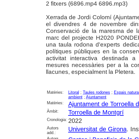
2 fitxers (6896.mp4 6896.mp3)
Xerrada de Jordi Colomí (Ajuntame
el divendres 4 de novembre dins
Conservació de la maresma de la P
marc del projecte H2020 PONDER
una taula rodona d'experts dedic
polítiques públiques en la conser
activitat interactiva destinada 
mesures necessàries per a la con
llacunes, especialment la Pletera.
Matèries:
Litoral
;
Taules rodones
;
Espais natura
ambient
;
Ajuntament
Matèries:
Ajuntament de Torroella 
Àmbit:
Torroella de Montgrí
Cronologia:
2022
Autors
Universitat de Girona
. In
add.:
Autors