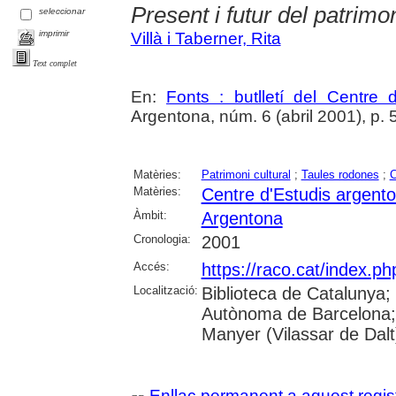
Present i futur del patrimo
seleccionar
imprimir
Villà i Taberner, Rita
Text complet
En:
Fonts : butlletí del Centre 
Argentona, núm. 6 (abril 2001), p. 5-6
Matèries:
Patrimoni cultural
;
Taules rodones
;
C
Matèries:
Centre d'Estudis argent
Àmbit:
Argentona
Cronologia:
2001
Accés:
https://raco.cat/index.ph
Localització:
Biblioteca de Catalunya;
Autònoma de Barcelona;
Manyer (Vilassar de Dalt
Enllaç permanent a aquest regis