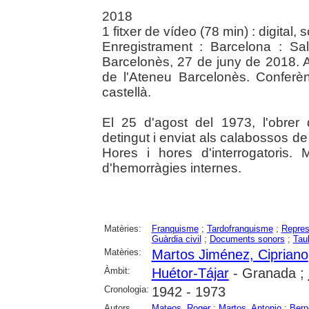
2018
1 fitxer de vídeo (78 min) : digital, 
Enregistrament : Barcelona : Sa
Barcelonès, 27 de juny de 2018. Ac
de l'Ateneu Barcelonès. Conferèn
castellà.
El 25 d'agost del 1973, l'obrer
detingut i enviat als calabossos de
Hores i hores d'interrogatoris.
d'hemorràgies internes.
Matèries:
Franquisme
;
Tardofranquisme
;
Repres
Guàrdia civil
;
Documents sonors
;
Tau
Matèries:
Martos Jiménez, Cipriano
Àmbit:
Huétor-Tájar
- Granada ;
Cronologia:
1942 - 1973
Autors
Mateos, Roger
;
Martos, Antonio
;
Bern