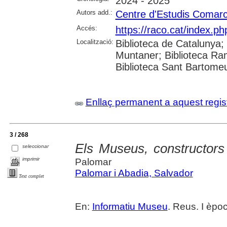
2024 - 2025
Autors add.:
Centre d'Estudis Comarc
Accés:
https://raco.cat/index.p
Localització:
Biblioteca de Catalunya; 
Muntaner; Biblioteca Ra
Biblioteca Sant Bartomeu 
Enllaç permanent a aquest regis
3 / 268
Els Museus, constructors d
seleccionar
imprimir
Palomar
Palomar i Abadia, Salvador
Text complet
En:
Informatiu Museu
. Reus. I èpo