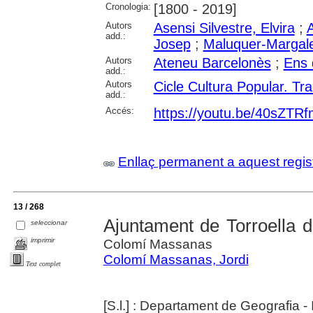
Cronologia:
[1800 - 2019]
Autors
Asensi Silvestre, Elvira
;
A
add.:
Josep
;
Maluquer-Margale
Autors
Ateneu Barcelonès
;
Ens 
add.:
Autors
Cicle Cultura Popular. Tra
add.:
Accés:
https://youtu.be/40sZTR
Enllaç permanent a aquest regis
13 / 268
Ajuntament de Torroella 
seleccionar
imprimir
Colomí Massanas
Colomí Massanas, Jordi
Text complet
[S.l.] : Departament de Geografia -