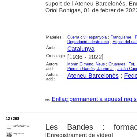
suport de l'Ateneu Barcelonès. En
Oriol Bohigas, 01 de febrer de 202
Matèries:
Guerra civil espanyola
;
Franquisme
;
P
Degradació i destrucció
;
Espoli del pat
Àmbit:
Catalunya
Cronologia:
[1936 - 2022]
Autors
Moran Gimeno, Neus
;
Cruanyes i Tor,
add.:
Pieres i Garcés, Jaume J.
;
Julià i Cap
Autors
Ateneu Barcelonès
;
Fede
add.:
Enllaç permanent a aquest regis
12 / 268
Les Bandes : formaci
seleccionar
imprimir
[Enregistrament de vídeo]