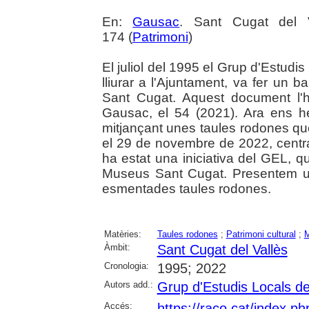
En:
Gausac
. Sant Cugat del 
174 (
Patrimoni
)
El juliol del 1995 el Grup d'Estud
lliurar a l'Ajuntament, va fer un ba
Sant Cugat. Aquest document l'h
Gausac, el 54 (2021). Ara ens he
mitjançant unes taules rodones que
el 29 de novembre de 2022, centra
ha estat una iniciativa del GEL, 
Museus Sant Cugat. Presentem u
esmentades taules rodones.
Matèries:
Taules rodones
;
Patrimoni cultural
;
Àmbit:
Sant Cugat del Vallès
Cronologia:
1995; 2022
Autors add.:
Grup d'Estudis Locals de
Accés:
https://raco.cat/index.