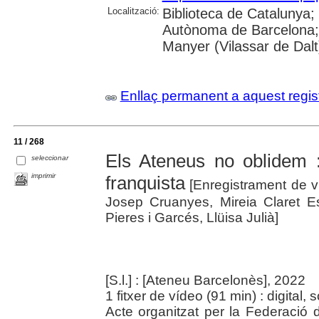
Localització:
Biblioteca de Catalunya;
Autònoma de Barcelona;
Manyer (Vilassar de Dalt
Enllaç permanent a aquest regis
11 / 268
Els Ateneus no oblidem :
seleccionar
imprimir
franquista
[Enregistrament de 
Josep Cruanyes, Mireia Claret Es
Pieres i Garcés, Llüisa Julià]
[S.l.] : [Ateneu Barcelonès], 2022
1 fitxer de vídeo (91 min) : digital, 
Acte organitzat per la Federació