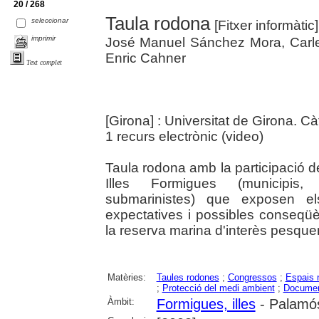
20 / 268
Taula rodona
seleccionar
[Fitxer informàtic
imprimir
José Manuel Sánchez Mora, Carle
Enric Cahner
Text complet
[Girona] : Universitat de Girona. C
1 recurs electrònic (video)
Taula rodona amb la participació d
Illes Formigues (municipis, 
submarinistes) que exposen e
expectatives i possibles conseqüè
la reserva marina d'interès pesquer
Matèries:
Taules rodones
;
Congressos
;
Espais 
;
Protecció del medi ambient
;
Documen
Àmbit:
Formigues, illes
- Palamó