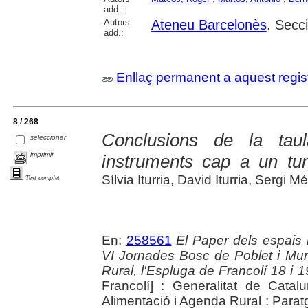
add.:
Autors
Ateneu Barcelonès
. Secci
add.:
Enllaç permanent a aquest regis
8 / 268
Conclusions de la taul
seleccionar
imprimir
instruments cap a un tur
Sílvia Iturria, David Iturria, Serg
Text complet
En:
258561
El Paper dels espais 
VI Jornades Bosc de Poblet i Mu
Rural, l'Espluga de Francolí 18 i
Francolí] : Generalitat de Catal
Alimentació i Agenda Rural : Paratg