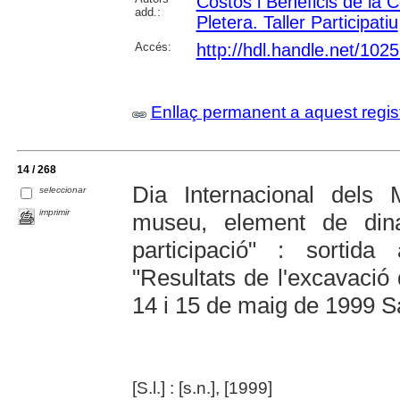
Costos i Beneficis de la 
add.:
Pletera. Taller Participatiu
Accés:
http://hdl.handle.net/102
Enllaç permanent a aquest regis
14 / 268
Dia Internacional dels
seleccionar
imprimir
museu, element de dinam
participació" : sortida
"Resultats de l'excavació 
14 i 15 de maig de 1999 S
[S.l.] : [s.n.], [1999]