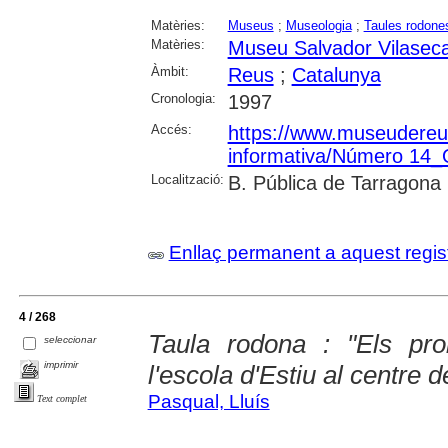
Matèries:
Museus
;
Museologia
;
Taules rodone
Matèries:
Museu Salvador Vilasec
Àmbit:
Reus
;
Catalunya
Cronologia:
1997
Accés:
https://www.museudereus.c
informativa/Número 14
Localització:
B. Pública de Tarragona
Enllaç permanent a aquest regis
4 / 268
Taula rodona : "Els pr
seleccionar
imprimir
l'escola d'Estiu al centre 
Pasqual, Lluís
Text complet