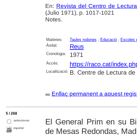
En:
Revista del Centro de Lectur
(Julio 1971), p. 1017-1021
Notes.
Matèries:
Taules rodones
;
Educació
;
Escoles d
Àmbit:
Reus
Cronologia:
1971
Accés:
https://raco.cat/index.p
Localització:
B. Centre de Lectura de
Enllaç permanent a aquest regis
5 / 268
El General Prim en su Bi
seleccionar
imprimir
de Mesas Redondas, Mad