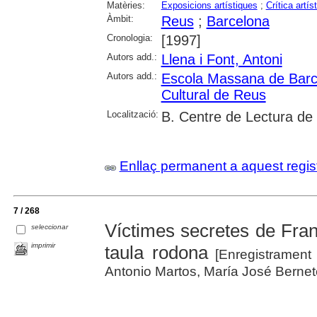
Matèries:
Exposicions artístiques
;
Crítica artís
Àmbit:
Reus
;
Barcelona
Cronologia:
[1997]
Autors add.:
Llena i Font, Antoni
Autors add.:
Escola Massana de Barc
Cultural de Reus
Localització:
B. Centre de Lectura de
Enllaç permanent a aquest regis
7 / 268
Víctimes secretes de Fran
seleccionar
imprimir
taula rodona
[Enregistrament
Antonio Martos, María José Bernet