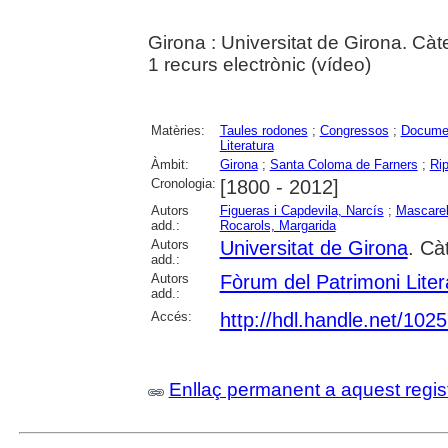
Girona : Universitat de Girona. Cà
1 recurs electrònic (vídeo)
Matèries:
Taules rodones
;
Congressos
;
Documen
Literatura
Àmbit:
Girona
;
Santa Coloma de Farners
;
Rip
Cronologia:
[1800 - 2012]
Autors
Figueras i Capdevila, Narcís
;
Mascarell
add.:
Rocarols, Margarida
Autors
Universitat de Girona
. Cà
add.:
Autors
Fòrum del Patrimoni Liter
add.:
Accés:
http://hdl.handle.net/102
Enllaç permanent a aquest regis