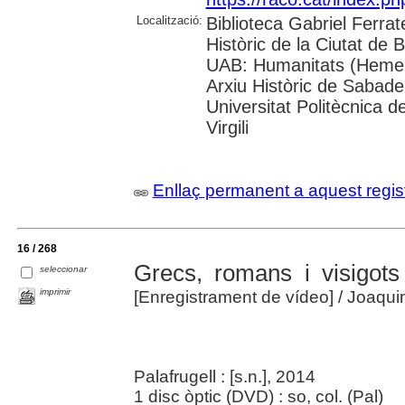
Localització:
Biblioteca Gabriel Ferrat
Històric de la Ciutat de 
UAB: Humanitats (Hemero
Arxiu Històric de Sabade
Universitat Politècnica d
Virgili
Enllaç permanent a aquest regis
16 / 268
Grecs, romans i visigots 
seleccionar
imprimir
[Enregistrament de vídeo]
/ Joaqu
Palafrugell : [s.n.], 2014
1 disc òptic (DVD) : so, col. (Pal)