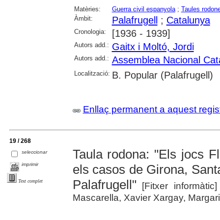
Matèries:
Guerra civil espanyola
;
Taules rodon
Àmbit:
Palafrugell
;
Catalunya
Cronologia:
[1936 - 1939]
Autors add.:
Gaitx i Moltó, Jordi
Autors add.:
Assemblea Nacional Cat
Localització:
B. Popular (Palafrugell)
Enllaç permanent a aquest regis
19 / 268
Taula rodona: "Els jocs Fl
seleccionar
imprimir
els casos de Girona, Sant
Palafrugell"
Text complet
[Fitxer informàtic
Mascarella, Xavier Xargay, Margar