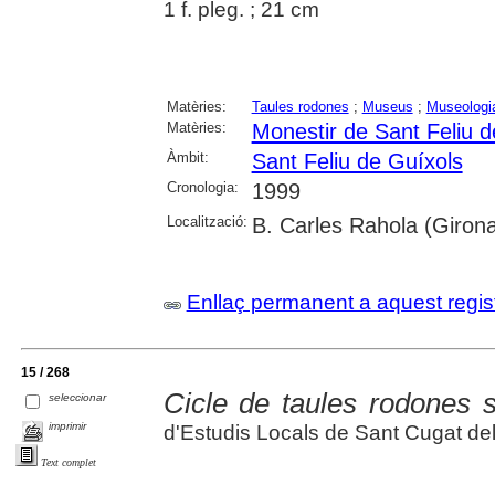
1 f. pleg. ; 21 cm
Matèries:
Taules rodones
;
Museus
;
Museologi
Matèries:
Monestir de Sant Feliu d
Àmbit:
Sant Feliu de Guíxols
Cronologia:
1999
Localització:
B. Carles Rahola (Giron
Enllaç permanent a aquest regis
15 / 268
Cicle de taules rodones s
seleccionar
imprimir
d'Estudis Locals de Sant Cugat del
Text complet