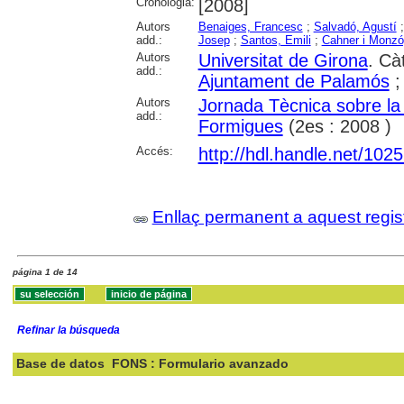
Cronologia:
[2008]
Autors
Benaiges, Francesc
;
Salvadó, Agustí
add.:
Josep
;
Santos, Emili
;
Cahner i Monzó
Autors
Universitat de Girona
. Cà
add.:
Ajuntament de Palamós
Autors
Jornada Tècnica sobre la
add.:
Formigues
(2es : 2008 )
Accés:
http://hdl.handle.net/102
Enllaç permanent a aquest regis
página 1 de 14
Refinar la búsqueda
Base de datos
FONS : Formulario avanzado