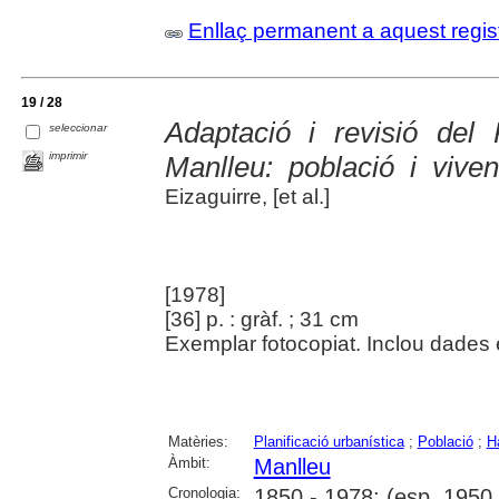
Enllaç permanent a aquest regis
19 / 28
Adaptació i revisió del
seleccionar
imprimir
Manlleu: població i vive
Eizaguirre, [et al.]
[1978]
[36] p. : gràf. ; 31 cm
Exemplar fotocopiat. Inclou dades 
Matèries:
Planificació urbanística
;
Població
;
H
Àmbit:
Manlleu
Cronologia:
1850 - 1978; (esp. 1950 