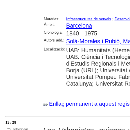
Matèries:
Infraestructures de serveis
;
Desenvol
Àmbit:
Barcelona
Cronologia:
1840 - 1975
Autors add.:
Solà-Morales i Rubió, M
Localització:
UAB: Humanitats (Hemero
UAB: Ciència i Tecnologi
d'Estudis Regionals i Me
Borja (URL); Universitat
Universitat Pompeu Fabra
Catalunya; Universitat Rov
Enllaç permanent a aquest regis
13 / 28
seleccionar