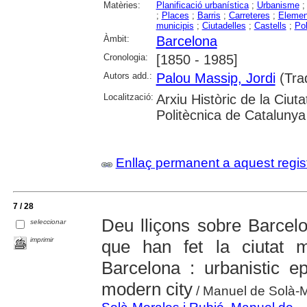
Matèries:
Planificació urbanística
;
Urbanisme
;
Places
;
Barris
;
Carreteres
;
Elemen
municipis
;
Ciutadelles
;
Castells
;
Pol
Àmbit:
Barcelona
Cronologia:
[1850 - 1985]
Autors add.:
Palou Massip, Jordi
(Tra
Localització:
Arxiu Històric de la Ciuta
Politècnica de Catalunya
Enllaç permanent a aquest regis
7 / 28
Deu lliçons sobre Barcelo
seleccionar
imprimir
que han fet la ciutat
Barcelona : urbanistic 
modern city
/ Manuel de Solà-M