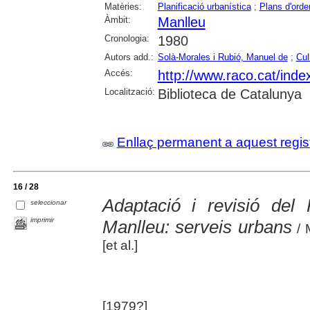
Matèries:
Planificació urbanística
;
Plans d'orde
Àmbit:
Manlleu
Cronologia:
1980
Autors add.:
Solà-Morales i Rubió, Manuel de
;
Cull
Accés:
http://www.raco.cat/ind
Localització:
Biblioteca de Catalunya
Enllaç permanent a aquest regis
16 / 28
Adaptació i revisió del
seleccionar
imprimir
Manlleu: serveis urbans
/ M
[et al.]
[1979?]