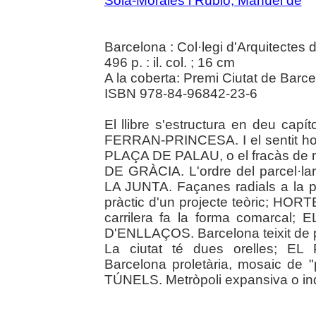
Solà-Morales i Rubió, Manuel de
Barcelona : Col·legi d'Arquitectes
496 p. : il. col. ; 16 cm
A la coberta: Premi Ciutat de Barce
ISBN 978-84-96842-23-6
El llibre s'estructura en deu capí
FERRAN-PRINCESA. I el sentit hor
PLAÇA DE PALAU, o el fracàs de m
DE GRÀCIA. L'ordre del parcel·
LA JUNTA. Façanes radials a la 
pràctic d'un projecte teòric; H
carrilera fa la forma comarca
D'ENLLAÇOS. Barcelona teixit d
La ciutat té dues orelles; 
Barcelona proletària, mosaic de 
TÚNELS. Metròpoli expansiva o ind