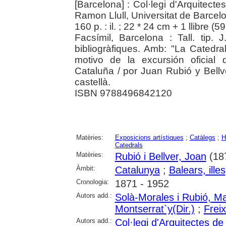
[Barcelona] : Col·legi d'Arquitect
Ramon Llull, Universitat de Barcel
160 p. : il. ; 22 * 24 cm + 1 llibre (59 
Facsímil, Barcelona : Tall. tip.
bibliogràfiques. Amb: "La Catedr
motivo de la excursión oficial
Cataluña / por Juan Rubió y Bellv
castellà.
ISBN 9788496842120
Matèries:
Exposicions artístiques
;
Catàlegs
;
H
Catedrals
Matèries:
Rubió i Bellver, Joan
(18
Àmbit:
Catalunya
;
Balears, illes
Cronologia:
1871 - 1952
Autors add.:
Solà-Morales i Rubió, M
Montserrat`y(Dir.)
;
Freix
Autors add.:
Col·legi d'Arquitectes d