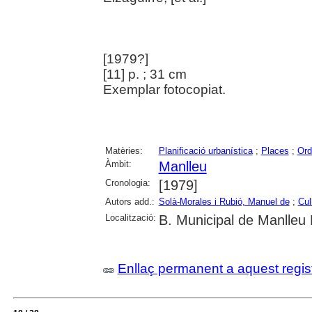
[1979?]
[11] p. ; 31 cm
Exemplar fotocopiat.
Matèries:
Planificació urbanística
;
Places
;
Ord
Àmbit:
Manlleu
Cronologia:
[1979]
Autors add.:
Solà-Morales i Rubió, Manuel de
;
Cull
Localització:
B. Municipal de Manlleu
Enllaç permanent a aquest regis