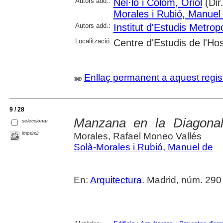
Autors add.:
Nel·lo i Colom, Oriol
(Dir
Morales i Rubió, Manuel
Autors add.:
Institut d'Estudis Metrop
Localització:
Centre d'Estudis de l'Hos
Enllaç permanent a aquest regis
9 / 28
Manzana en la Diagonal
seleccionar
imprimir
Morales, Rafael Moneo Vallés
Solà-Morales i Rubió, Manuel de
En:
Arquitectura
. Madrid, núm. 290 (