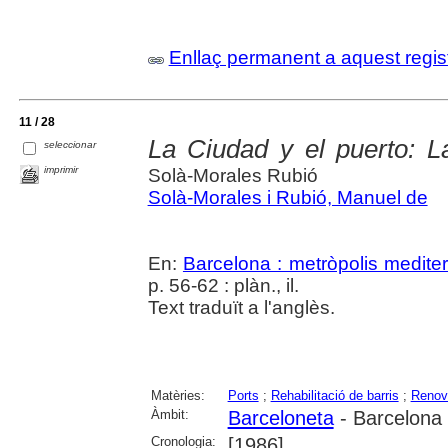
Enllaç permanent a aquest regis
11 / 28
La Ciudad y el puerto: La
seleccionar
imprimir
Solà-Morales Rubió
Solà-Morales i Rubió, Manuel de
En:
Barcelona : metròpolis mediter
p. 56-62 : plàn., il.
Text traduït a l'anglès.
Matèries:
Ports
;
Rehabilitació de barris
;
Renov
Àmbit:
Barceloneta
- Barcelona
Cronologia:
[1986]