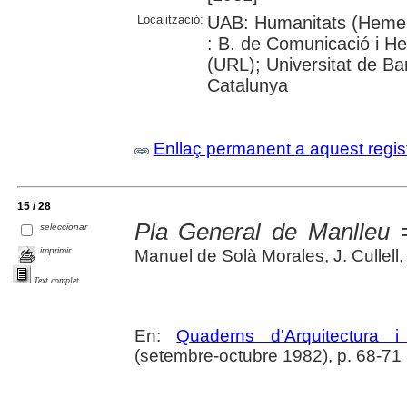
Localització:
UAB: Humanitats (Hemer
: B. de Comunicació i He
(URL); Universitat de Bar
Catalunya
Enllaç permanent a aquest regis
15 / 28
Pla General de Manlleu 
seleccionar
imprimir
Manuel de Solà Morales, J. Cullell, X
Text complet
En:
Quaderns d'Arquitectura 
(setembre-octubre 1982), p. 68-71 : 