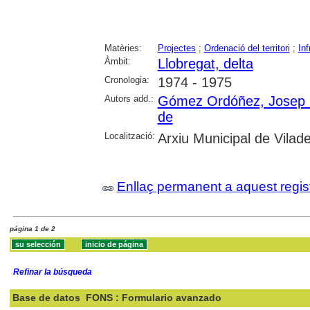
Matèries:
Projectes
;
Ordenació del territori
;
Inf
Àmbit:
Llobregat, delta
Cronologia:
1974 - 1975
Autors add.:
Gómez Ordóñez, Josep 
de
Localització:
Arxiu Municipal de Vilad
Enllaç permanent a aquest regis
página 1 de 2
Refinar la búsqueda
Base de datos
FONS : Formulario avanzado