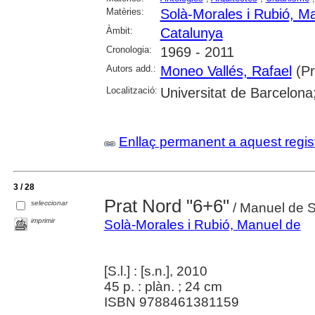
Matèries:
Solà-Morales i Rubió, M
Àmbit:
Catalunya
Cronologia:
1969 - 2011
Autors add.:
Moneo Vallés, Rafael
(Pr
Localització:
Universitat de Barcelona
Enllaç permanent a aquest regis
3 / 28
Prat Nord "6+6"
seleccionar
/ Manuel de S
imprimir
Solà-Morales i Rubió, Manuel de
[S.l.] : [s.n.], 2010
45 p. : plàn. ; 24 cm
ISBN 9788461381159