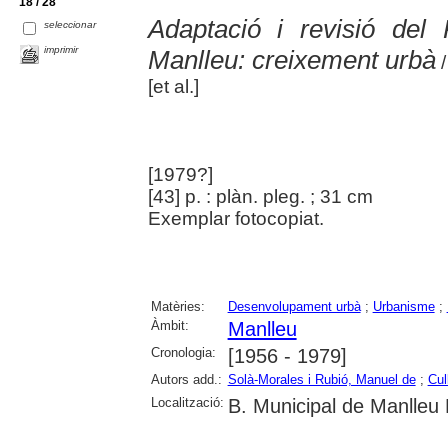
18 / 28
Adaptació i revisió del
seleccionar
imprimir
Manlleu: creixement urbà
/
[et al.]
[1979?]
[43] p. : plàn. pleg. ; 31 cm
Exemplar fotocopiat.
Matèries:
Desenvolupament urbà
;
Urbanisme
;
Àmbit:
Manlleu
Cronologia:
[1956 - 1979]
Autors add.:
Solà-Morales i Rubió, Manuel de
;
Cull
Localització:
B. Municipal de Manlleu