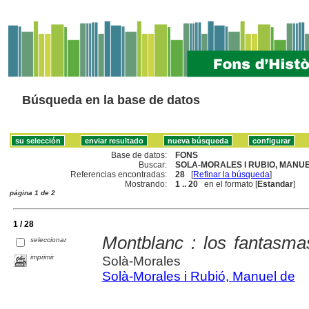
Búsqueda en la base de datos
Base de datos:
FONS
Buscar:
SOLA-MORALES I RUBIO, MANUEL
Referencias encontradas:
28
[
Refinar la búsqueda
]
Mostrando:
1 .. 20
en el formato [
Estandar
]
página 1 de 2
1 / 28
Montblanc : los fantasma
seleccionar
imprimir
Solà-Morales
Solà-Morales i Rubió, Manuel de