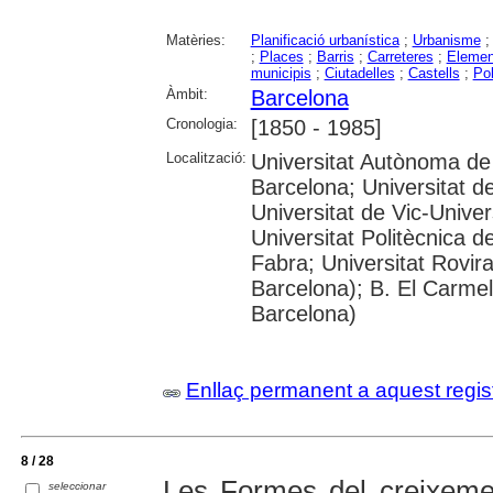
Matèries:
Planificació urbanística
;
Urbanisme
;
Places
;
Barris
;
Carreteres
;
Elemen
municipis
;
Ciutadelles
;
Castells
;
Pol
Àmbit:
Barcelona
Cronologia:
[1850 - 1985]
Localització:
Universitat Autònoma de 
Barcelona; Universitat de
Universitat de Vic-Univer
Universitat Politècnica 
Fabra; Universitat Rovira 
Barcelona); B. El Carme
Barcelona)
Enllaç permanent a aquest regis
8 / 28
Les Formes del creixemen
seleccionar