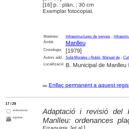
[16] p. : plàn. ; 30 cm
Exemplar fotocopiat.
Matèries:
Infraestructures de serveis
;
Infraestr
Àmbit:
Manlleu
Cronologia:
[1979]
Autors add.:
Solà-Morales i Rubió, Manuel de
;
Cull
Localització:
B. Municipal de Manlleu
Enllaç permanent a aquest regis
17 / 28
Adaptació i revisió del
seleccionar
imprimir
Manlleu: ordenances pla
Eizaguirre, [et al.]