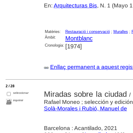
En:
Arquitecturas Bis
, N. 1 (Mayo 1
Matèries:
Restauració i conservació
;
Muralles
;
P
Àmbit:
Montblanc
Cronologia:
[1974]
Enllaç permanent a aquest regis
2 / 28
Miradas sobre la ciudad
seleccionar
/ 
imprimir
Rafael Moneo ; selección y edición
Solà-Morales i Rubió, Manuel de
Barcelona : Acantilado, 2021