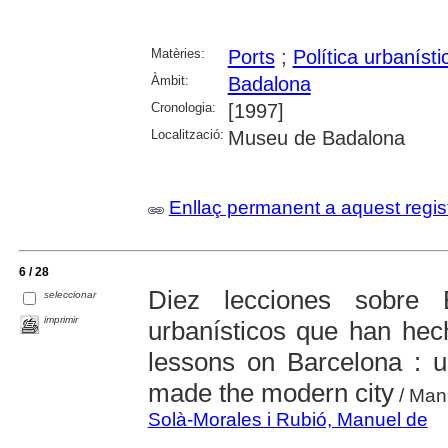
Matèries:
Ports
;
Política urbanísti
Àmbit:
Badalona
Cronologia:
[1997]
Localització:
Museu de Badalona
Enllaç permanent a aquest regis
6 / 28
Diez lecciones sobre 
seleccionar
imprimir
urbanísticos que han he
lessons on Barcelona : u
made the modern city
/ Manu
Solà-Morales i Rubió, Manuel de