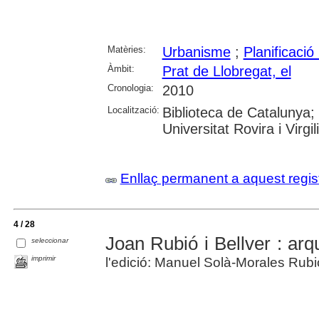
Matèries:
Urbanisme
;
Planificació
Àmbit:
Prat de Llobregat, el
Cronologia:
2010
Localització:
Biblioteca de Catalunya; 
Universitat Rovira i Virg
Enllaç permanent a aquest regis
4 / 28
Joan Rubió i Bellver : arq
seleccionar
imprimir
l'edició: Manuel Solà-Morales Rubi