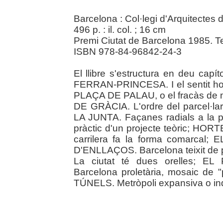
Barcelona : Col·legi d'Arquitectes
496 p. : il. col. ; 16 cm
Premi Ciutat de Barcelona 1985. Tex
ISBN 978-84-96842-24-3
El llibre s'estructura en deu capí
FERRAN-PRINCESA. I el sentit hor
PLAÇA DE PALAU, o el fracàs de m
DE GRÀCIA. L'ordre del parcel·
LA JUNTA. Façanes radials a la 
pràctic d'un projecte teòric; H
carrilera fa la forma comarca
D'ENLLAÇOS. Barcelona teixit d
La ciutat té dues orelles; 
Barcelona proletària, mosaic de 
TÚNELS. Metròpoli expansiva o ind