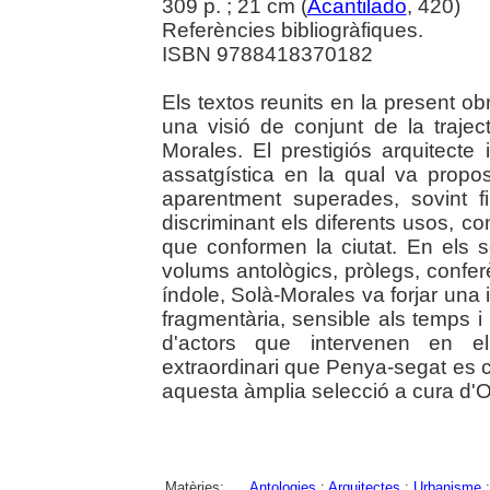
309 p. ; 21 cm (
Acantilado
, 420)
Referències bibliogràfiques.
ISBN 9788418370182
Els textos reunits en la present ob
una visió de conjunt de la trajec
Morales. El prestigiós arquitecte 
assatgística en la qual va prop
aparentment superades, sovint f
discriminant els diferents usos, co
que conformen la ciutat. En els s
volums antològics, pròlegs, conferè
índole, Solà-Morales va forjar una 
fragmentària, sensible als temps i u
d'actors que intervenen en e
extraordinari que Penya-segat es c
aquesta àmplia selecció a cura d'Ori
Matèries:
Antologies
;
Arquitectes
;
Urbanisme