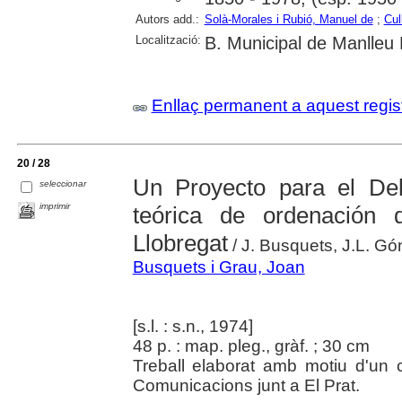
Autors add.:
Solà-Morales i Rubió, Manuel de
;
Cull
Localització:
B. Municipal de Manlleu
Enllaç permanent a aquest regis
20 / 28
Un Proyecto para el Del
seleccionar
imprimir
teórica de ordenación d
Llobregat
/ J. Busquets, J.L. G
Busquets i Grau, Joan
[s.l. : s.n., 1974]
48 p. : map. pleg., gràf. ; 30 cm
Treball elaborat amb motiu d'un
Comunicacions junt a El Prat.