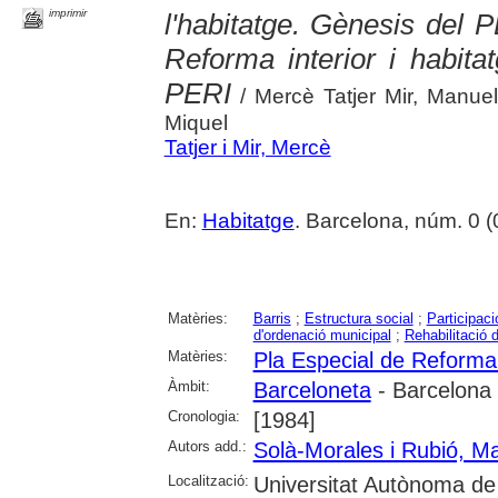
imprimir
l'habitatge. Gènesis del P
Reforma interior i habit
PERI
/ Mercè Tatjer Mir, Manuel
Miquel
Tatjer i Mir, Mercè
En:
Habitatge
. Barcelona, núm. 0 (0
Matèries:
Barris
;
Estructura social
;
Participaci
d'ordenació municipal
;
Rehabilitació d
Matèries:
Pla Especial de Reforma 
Àmbit:
Barceloneta
- Barcelona
Cronologia:
[1984]
Autors add.:
Solà-Morales i Rubió, M
Localització:
Universitat Autònoma de 