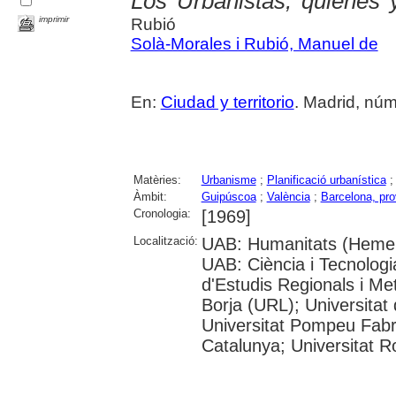
Los Urbanistas, quienes 
imprimir
Rubió
Solà-Morales i Rubió, Manuel de
En:
Ciudad y territorio
. Madrid, núm
Matèries:
Urbanisme
;
Planificació urbanística
Àmbit:
Guipúscoa
;
València
;
Barcelona, pro
Cronologia:
[1969]
Localització:
UAB: Humanitats (Hemero
UAB: Ciència i Tecnologi
d'Estudis Regionals i Me
Borja (URL); Universitat
Universitat Pompeu Fabra
Catalunya; Universitat Rov