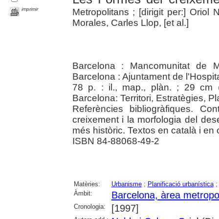
imprimir
Metropolitans ; [dirigit per:] Orio
Morales, Carles Llop, [et al.]
Barcelona : Mancomunitat de Mu
Barcelona : Ajuntament de l'Hospit
78 p. : il., map., plàn. ; 29 cm 
Barcelona: Territori, Estratègies, 
Referències bibliogràfiques. Co
creixement i la morfologia del des
més històric. Textos en català i en 
ISBN 84-88068-49-2
Matèries:
Urbanisme
;
Planificació urbanística
Àmbit:
Barcelona, àrea metropo
Cronologia:
[1997]