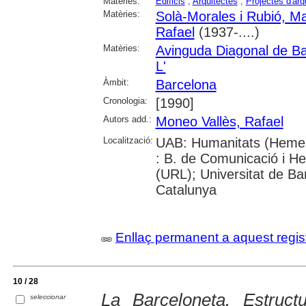
Matèries:
Edificis
;
Arquitectes
;
Projectes d'arq
Matèries:
Solà-Morales i Rubió, M
Rafael
(1937-....)
Matèries:
Avinguda Diagonal de B
L'
Àmbit:
Barcelona
Cronologia:
[1990]
Autors add.:
Moneo Vallès, Rafael
Localització:
UAB: Humanitats (Hemer
: B. de Comunicació i He
(URL); Universitat de Bar
Catalunya
Enllaç permanent a aquest regis
10 / 28
La Barceloneta. Estruct
seleccionar