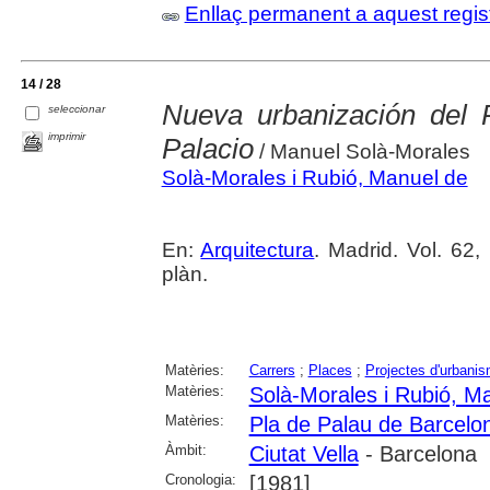
Enllaç permanent a aquest regis
14 / 28
Nueva urbanización del
seleccionar
imprimir
Palacio
/ Manuel Solà-Morales
Solà-Morales i Rubió, Manuel de
En:
Arquitectura
. Madrid. Vol. 62,
plàn.
Matèries:
Carrers
;
Places
;
Projectes d'urbani
Matèries:
Solà-Morales i Rubió, M
Matèries:
Pla de Palau de Barcelo
Àmbit:
Ciutat Vella
- Barcelona
Cronologia:
[1981]