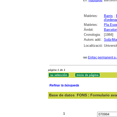
En:
Habitatge
. Barcelona
Matèries:
Barris
;
d'ordena
Matèries:
Pla Espe
Àmbit:
Barcelon
Cronologia:
[1984]
Autors add.:
Solà-Mor
Localització:
Universi
Enllaç permanent a 
página 1 de 1
Refinar la búsqueda
Base de datos
FONS : Formulario av
Buscar:
1