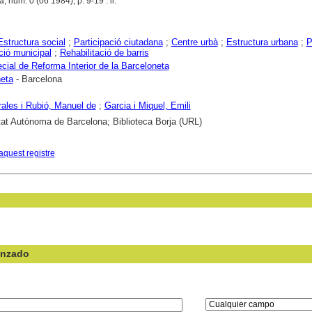
, núm. 0 (06 1984), p. 9-19 : il.
Estructura social
;
Participació ciutadana
;
Centre urbà
;
Estructura urbana
;
P
ció municipal
;
Rehabilitació de barris
cial de Reforma Interior de la Barceloneta
eta
- Barcelona
ales i Rubió, Manuel de
;
Garcia i Miquel, Emili
tat Autònoma de Barcelona; Biblioteca Borja (URL)
aquest registre
anzado
en el campo: