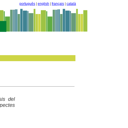
português
|
english
|
français
|
català
sis del
pectes