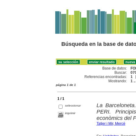
Búsqueda en la base de dat
Base de datos:
FO
Buscar:
070
Referencias encontradas:
1
Mostrando:
1 ..
página 1 de 1
1 / 1
La Barceloneta.
seleccionar
PERI. Principi
imprimir
econòmics del 
Tatjer i Mir, Mercè