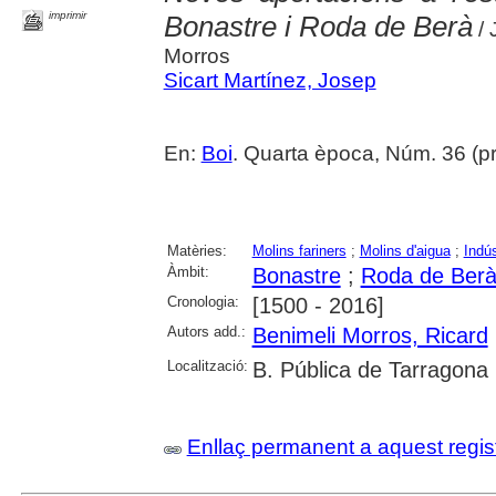
imprimir
Bonastre i Roda de Berà
/ 
Morros
Sicart Martínez, Josep
En:
Boi
. Quarta època, Núm. 36 (p
Matèries:
Molins fariners
;
Molins d'aigua
;
Indús
Àmbit:
Bonastre
;
Roda de Ber
Cronologia:
[1500 - 2016]
Autors add.:
Benimeli Morros, Ricard
Localització:
B. Pública de Tarragona
Enllaç permanent a aquest regis