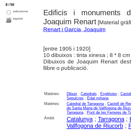
8 / 56
Edificis i monuments d
seleccionar
imprimir
Joaquim Renart
[Material gràfi
Renart i Garcia, Joaquim
[entre 1905 i 1920]
10 dibuixos : tinta xinesa ; 8 * 8 cm
Dibuixos de Joaquim Renart destin
llibre o publicació.
Matèries:
Dibuix
;
Catedrals
;
Esglésies
;
Castel
Sepulcres
;
Edat mitjana
Matèries:
Catedral de Tarragona
;
Castell de R
de Santa Maria de Vallfogona de Riuc
Tarragona
;
Pont de les Ferreres de T
Àmbit:
Catalunya
;
Tarragona
;
Vallfogona de Riucorb
;