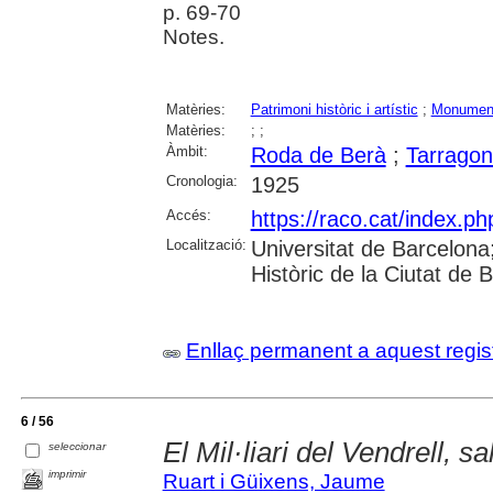
p. 69-70
Notes.
Matèries:
Patrimoni històric i artístic
;
Monumen
Matèries:
;
;
Àmbit:
Roda de Berà
;
Tarrago
Cronologia:
1925
Accés:
https://raco.cat/index.ph
Localització:
Universitat de Barcelona; 
Històric de la Ciutat de
Enllaç permanent a aquest regis
6 / 56
El Mil·liari del Vendrell, sa
seleccionar
imprimir
Ruart i Güixens, Jaume