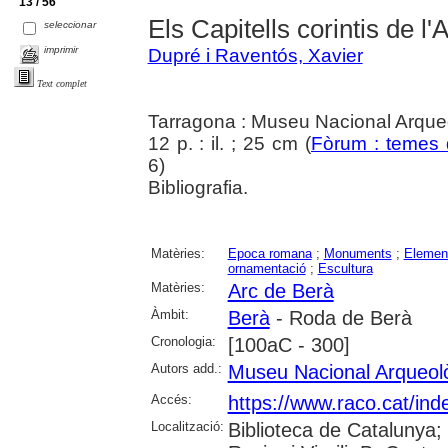
13 / 56
Els Capitells corintis de l
seleccionar
imprimir
Dupré i Raventós, Xavier
Text complet
Tarragona : Museu Nacional Arque
12 p. : il. ; 25 cm (
Fòrum : temes d
6)
Bibliografia.
Matèries:
Epoca romana
;
Monuments
;
Element
ornamentació
;
Escultura
Matèries:
Arc de Berà
Àmbit:
Berà
- Roda de Berà
Cronologia:
[100aC - 300]
Autors add.:
Museu Nacional Arqueol
Accés:
https://www.raco.cat/ind
Localització:
Biblioteca de Catalunya; 