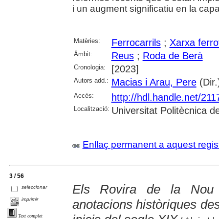
i un augment significatiu en la capa
Matèries:
Ferrocarrils
;
Xarxa ferro
Àmbit:
Reus
;
Roda de Berà
Cronologia:
[2023]
Autors add.:
Macias i Arau, Pere
(Dir.
Accés:
http://hdl.handle.net/21
Localització:
Universitat Politècnica 
Enllaç permanent a aquest regis
3 / 56
Els Rovira de la Nou
seleccionar
imprimir
anotacions històriques des
Text complet