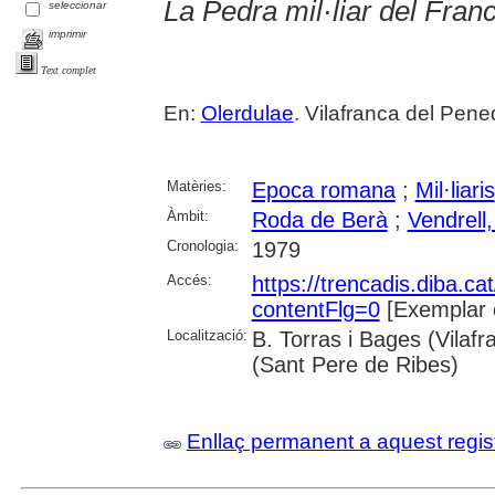
La Pedra mil·liar del Fran
seleccionar
imprimir
Text complet
En:
Olerdulae
. Vilafranca del Pened
Matèries:
Epoca romana
;
Mil·liaris
Àmbit:
Roda de Berà
;
Vendrell,
Cronologia:
1979
Accés:
https://trencadis.diba.c
contentFlg=0
[Exemplar 
Localització:
B. Torras i Bages (Vilaf
(Sant Pere de Ribes)
Enllaç permanent a aquest regis