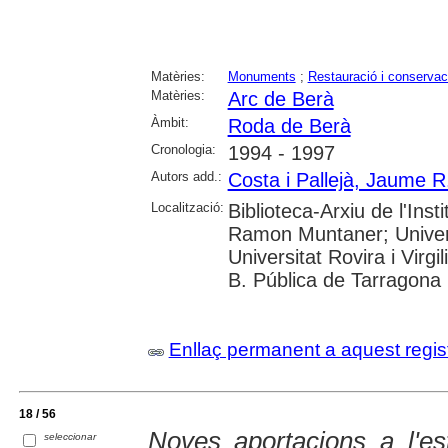
Matèries:
Monuments
;
Restauració i conservac
Matèries:
Arc de Berà
Àmbit:
Roda de Berà
Cronologia:
1994 - 1997
Autors add.:
Costa i Pallejà, Jaume R
Localització:
Biblioteca-Arxiu de l'Inst
Ramon Muntaner; Univer
Universitat Rovira i Virgil
B. Pública de Tarragona
Enllaç permanent a aquest regis
18 / 56
Noves aportacions a l'es
seleccionar