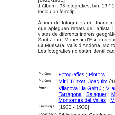
[1920-1930]
1 àlbum : 95 fotografies, b/n; 13 * 
Inclou un ferrotip.
Àlbum de fotografies de Joaquim 
que apleguen retrats de l'artista 
vistes de diferents indrets geogràfi
Sant Joan, Monestir d'Escornalbo
La Mussara, Valls d'Andorra, Montor
Les fotografies no estàn identifica
Matèries:
Fotografies
;
Pintors
Matèries:
Mir i Trinxet, Joaquim
(1
Àmbit:
Vilanova i la Geltrú
;
Vil
Tarragona
;
Balaguer
;
M
Montornès del Vallès
;
M
Cronologia:
[1920 - 1930]
Localització:
Biblioteca de Catalunya