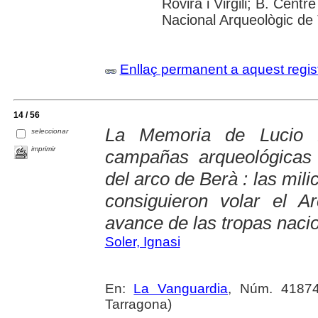
Rovira i Virgili; B. Cen
Nacional Arqueològic de
Enllaç permanent a aquest regis
14 / 56
La Memoria de Lucio L
seleccionar
imprimir
campañas arqueológicas p
del arco de Berà : las mili
consiguieron volar el A
avance de las tropas naci
Soler, Ignasi
En:
La Vanguardia
, Núm. 41874
Tarragona)