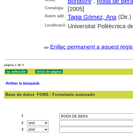
Bonastre
;
Roda de Ber
Cronologia:
[2005]
Autors add.:
Tapia Gómez, Ana
(Dir.)
Localització:
Universitat Politècnica 
Enllaç permanent a aquest regis
página 1 de 3
Refinar la búsqueda
Base de datos
FONS : Formulario avanzado
Buscar:
1
2
3