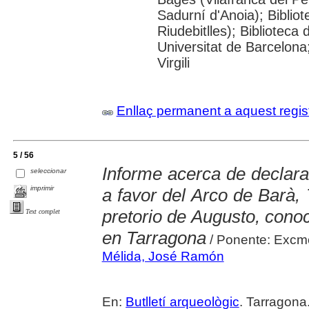
Sadurní d'Anoia); Biblio
Riudebitlles); Bibliotec
Universitat de Barcelona
Virgili
Enllaç permanent a aquest regis
5 / 56
Informe acerca de declar
seleccionar
imprimir
a favor del Arco de Barà, 
pretorio de Augusto, conoci
Text complet
en Tarragona
/ Ponente: Excmo
Mélida, José Ramón
En:
Butlletí arqueològic
. Tarragona.