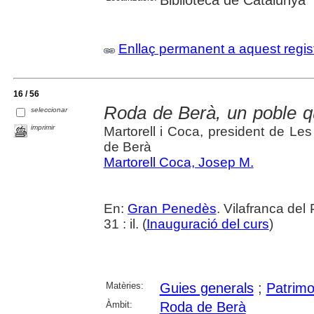
Enllaç permanent a aquest regis
16 / 56
Roda de Berà, un poble qu
seleccionar
imprimir
Martorell i Coca, president de L
de Berà
Martorell Coca, Josep M.
En:
Gran Penedès
. Vilafranca del
31 : il. (
Inauguració del curs
)
Matèries:
Guies generals
;
Patrimo
Àmbit:
Roda de Berà