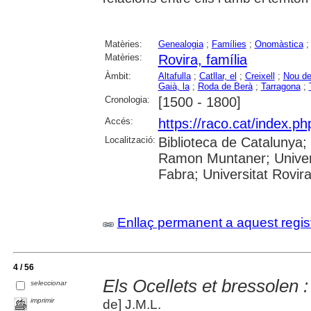
Matèries:
Genealogia
;
Famílies
;
Onomàstica
Matèries:
Rovira, família
Àmbit:
Altafulla
;
Catllar, el
;
Creixell
;
Nou de
Gaià, la
;
Roda de Berà
;
Tarragona
;
Cronologia:
[1500 - 1800]
Accés:
https://raco.cat/index.p
Localització:
Biblioteca de Catalunya; 
Ramon Muntaner; Univers
Fabra; Universitat Rovira 
Enllaç permanent a aquest regis
4 / 56
Els Ocellets et bressolen : 
seleccionar
imprimir
de] J.M.L.