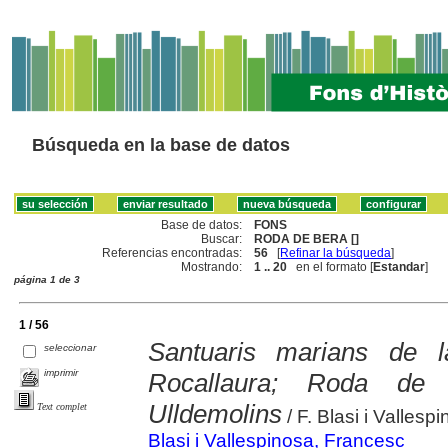
Búsqueda en la base de datos
Base de datos:
FONS
Buscar:
RODA DE BERA []
Referencias encontradas:
56
[
Refinar la búsqueda
]
Mostrando:
1 .. 20
en el formato [
Estandar
]
página 1 de 3
1 / 56
Santuaris marians de 
seleccionar
imprimir
Rocallaura; Roda de
Ulldemolins
Text complet
/ F. Blasi i Vallesp
Blasi i Vallespinosa, Francesc