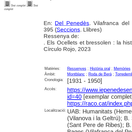
Text complet
Text
complet
En:
Del Penedès
. Vilafranca de
395 (
Seccions
. Llibres)
Ressenya de:
. Els Ocellets et bressolen : la hist
Círculo Rojo, 2023
Matèries:
Ressenyes
;
Història oral
;
Memòries
Àmbit:
Montblanc
;
Roda de Berà
;
Torredem
Cronologia:
[1931 - 1950]
Accés:
https://www.iepenedese
id=40
[exemplar complet
https://raco.cat/index.p
Localització:
UAB: Humanitats (Hemero
(Vilanova i la Geltrú); B
(Sant Pere de Ribes); B.
Bages (Vilafranca del P