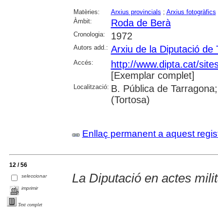
Matèries:
Arxius provincials
;
Arxius fotogràfics
Àmbit:
Roda de Berà
Cronologia:
1972
Autors add.:
Arxiu de la Diputació de
Accés:
http://www.dipta.cat/site
[Exemplar complet]
Localització:
B. Pública de Tarragona;
(Tortosa)
Enllaç permanent a aquest regis
12 / 56
La Diputació en actes mili
seleccionar
imprimir
Text complet