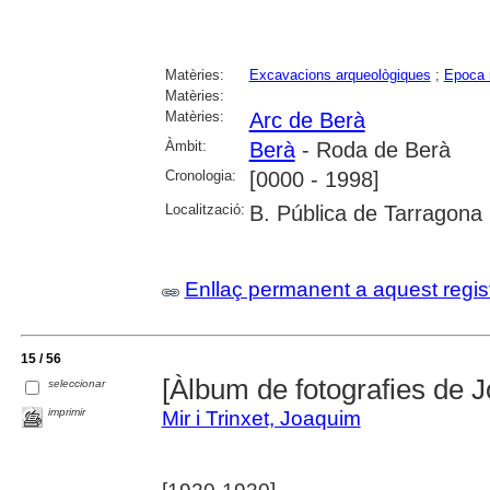
Matèries:
Excavacions arqueològiques
;
Epoca 
Matèries:
Matèries:
Arc de Berà
Àmbit:
Berà
- Roda de Berà
Cronologia:
[0000 - 1998]
Localització:
B. Pública de Tarragona
Enllaç permanent a aquest regis
15 / 56
[Àlbum de fotografies de 
seleccionar
imprimir
Mir i Trinxet, Joaquim