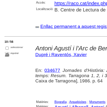
Accés:
https://raco.cat/index.p
Localització:
B. Centre de Lectura de
Enllaç permanent a aquest regis
10 / 56
Antoni Agustí i l'Arc de Be
seleccionar
imprimir
Dupré i Raventós, Xavier
En:
034677
Jornades d'Història:
temps: Resum. Tarragona 1, 2, i 
Caixa de Tarragona], 1986. p. 64
Matèries:
Biografia
;
Arquebisbes
;
Monuments
Matèries: