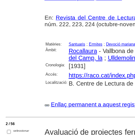
En:
Revista del Centre de Lectu
núm. 222, 223, 224 (octubre-novem
Matèries:
Santuaris
;
Ermites
;
Devoció marian
Àmbit:
Rocallaura
- Vallbona de
del Camp, la
;
Ulldemoli
Cronologia:
[1931]
Accés:
https://raco.cat/index.p
Localització:
B. Centre de Lectura de
Enllaç permanent a aquest regis
2 / 56
Avaluació de projectes fer
seleccionar