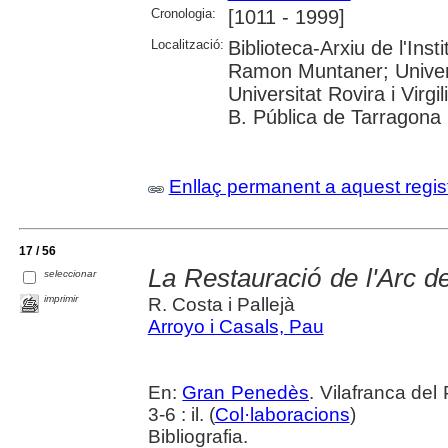
Cronologia:
[1011 - 1999]
Localització:
Biblioteca-Arxiu de l'Inst
Ramon Muntaner; Univer
Universitat Rovira i Virgil
B. Pública de Tarragona
Enllaç permanent a aquest regis
17 / 56
La Restauració de l'Arc d
seleccionar
imprimir
R. Costa i Pallejà
Arroyo i Casals, Pau
En:
Gran Penedès
. Vilafranca de
3-6 : il. (
Col·laboracions
)
Bibliografia.