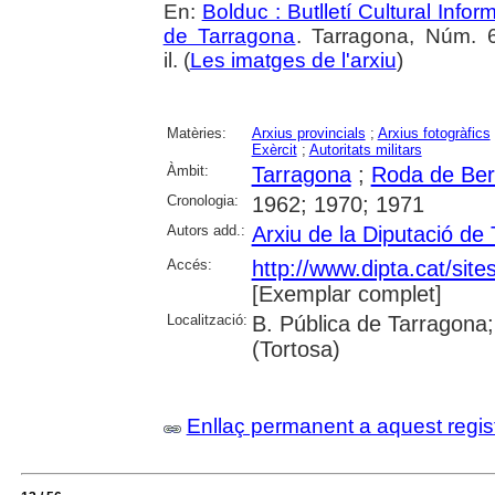
En:
Bolduc : Butlletí Cultural Infor
de Tarragona
. Tarragona, Núm. 6
il. (
Les imatges de l'arxiu
)
Matèries:
Arxius provincials
;
Arxius fotogràfics
Exèrcit
;
Autoritats militars
Àmbit:
Tarragona
;
Roda de Be
Cronologia:
1962; 1970; 1971
Autors add.:
Arxiu de la Diputació de
Accés:
http://www.dipta.cat/site
[Exemplar complet]
Localització:
B. Pública de Tarragona;
(Tortosa)
Enllaç permanent a aquest regis