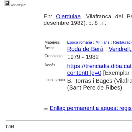
Text complet
En:
Olerdulae
. Vilafranca del P
desembre 1982), p. 8 : il.
Matèries:
Epoca romana
;
Mil·liaris
;
Restauraci
Àmbit:
Roda de Berà
;
Vendrell,
Cronologia:
1979 - 1982
Accés:
https://trencadis.diba.c
contentFlg=0
[Exemplar 
Localització:
B. Torras i Bages (Vilaf
(Sant Pere de Ribes)
Enllaç permanent a aquest regis
7 / 56