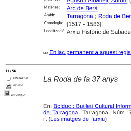
Agustí i Albanell, Antoni
(
Matèries:
Arc de Berà
Àmbit:
Tarragona
;
Roda de Be
Cronologia:
[1517 - 1586]
Localització:
Arxiu Històric de Sabade
Enllaç permanent a aquest regis
11 / 56
La Roda de fa 37 anys
seleccionar
imprimir
Text complet
En:
Bolduc : Butlletí Cultural Infor
de Tarragona
. Tarragona, Núm. 
il. (
Les imatges de l'arxiu
)