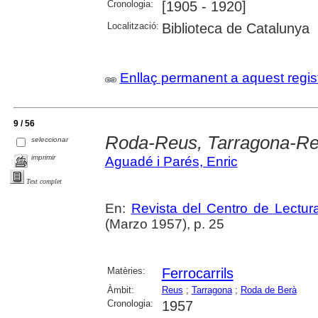
Cronologia:
[1905 - 1920]
Localització:
Biblioteca de Catalunya
Enllaç permanent a aquest regis
9 / 56
Roda-Reus, Tarragona-R
seleccionar
imprimir
Aguadé i Parés, Enric
Text complet
En:
Revista del Centro de Lectu
(Marzo 1957), p. 25
Matèries:
Ferrocarrils
Àmbit:
Reus
;
Tarragona
;
Roda de Berà
Cronologia:
1957