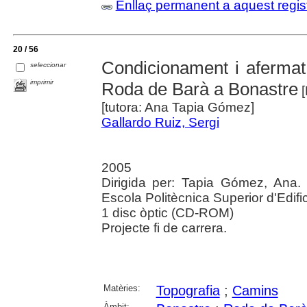
Enllaç permanent a aquest regis
20 / 56
Condicionament i afermat
seleccionar
imprimir
Roda de Barà a Bonastre
[
[tutora: Ana Tapia Gómez]
Gallardo Ruiz, Sergi
2005
Dirigida per: Tapia Gómez, Ana. 
Escola Politècnica Superior d'Edif
1 disc òptic (CD-ROM)
Projecte fi de carrera.
Matèries:
Topografia
;
Camins
Àmbit: