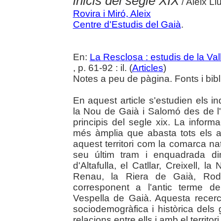
inicis del segle XIX
/ Aleix Ll
Rovira i Miró, Aleix
Centre d'Estudis del Gaià
.
En:
La Resclosa : estudis de la Val
, p. 61-92 : il. (
Articles
)
Notes a peu de pàgina. Fonts i bibli
En aquest article s'estudien els 
la Nou de Gaià i Salomó des de l'i
principis del segle xix. La infor
més àmplia que abasta tots els 
aquest territori com la comarca nat
seu últim tram i enquadrada di
d'Altafulla, el Catllar, Creixell,
Renau, la Riera de Gaià, Rod
corresponent a l'antic terme d
Vespella de Gaià. Aquesta recerca
sociodemogràfica i històrica dels 
relacions entre ells i amb el territor