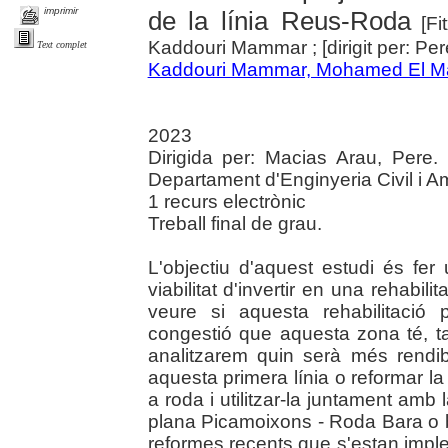
imprimir
de la línia Reus-Roda
[Fit
Kaddouri Mammar ; [dirigit per: Pe
Text complet
Kaddouri Mammar, Mohamed El M
2023
Dirigida per: Macias Arau, Pere. 
Departament d'Enginyeria Civil i A
1 recurs electrònic
Treball final de grau.
L'objectiu d'aquest estudi és fer 
viabilitat d'invertir en una rehabil
veure si aquesta rehabilitació
congestió que aquesta zona té, tan
analitzarem quin serà més rendibl
aquesta primera línia o reformar l
a roda i utilitzar-la juntament amb 
plana Picamoixons - Roda Bara o bé
reformes recents que s'estan imple