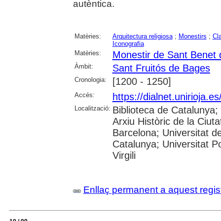
autèntica.
Matèries:
Arquitectura religiosa
;
Monestirs
;
Cl
Iconografia
Matèries:
Monestir de Sant Benet
Àmbit:
Sant Fruitós de Bages
Cronologia:
[1200 - 1250]
Accés:
https://dialnet.unirioja.
Localització:
Biblioteca de Catalunya;
Arxiu Històric de la Ciut
Barcelona; Universitat de
Catalunya; Universitat P
Virgili
Enllaç permanent a aquest regis