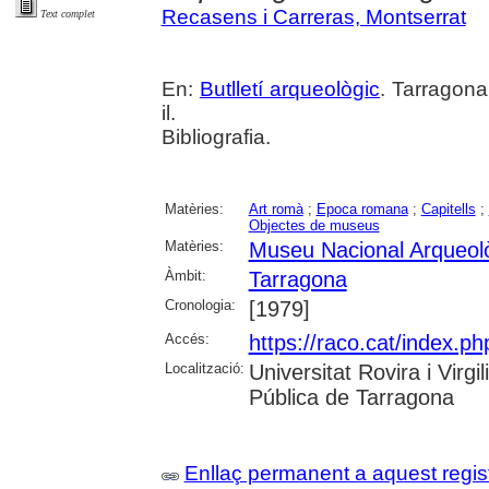
Recasens i Carreras, Montserrat
Text complet
En:
Butlletí arqueològic
. Tarragona
il.
Bibliografia.
Matèries:
Art romà
;
Epoca romana
;
Capitells
;
Objectes de museus
Matèries:
Museu Nacional Arqueol
Àmbit:
Tarragona
Cronologia:
[1979]
Accés:
https://raco.cat/index.ph
Localització:
Universitat Rovira i Virg
Pública de Tarragona
Enllaç permanent a aquest regis