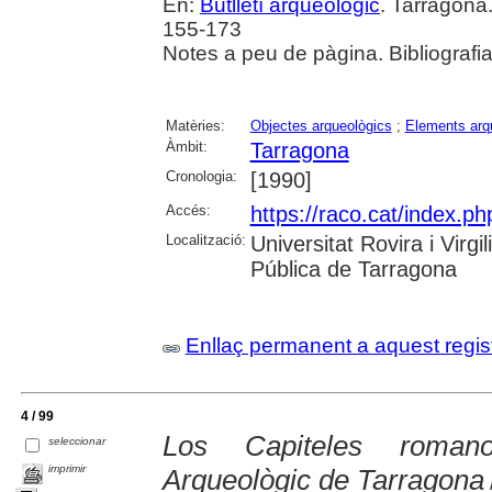
En:
Butlletí arqueològic
. Tarragona
155-173
Notes a peu de pàgina. Bibliografia
Matèries:
Objectes arqueològics
;
Elements arqu
Àmbit:
Tarragona
Cronologia:
[1990]
Accés:
https://raco.cat/index.ph
Localització:
Universitat Rovira i Virg
Pública de Tarragona
Enllaç permanent a aquest regis
4 / 99
Los Capiteles roman
seleccionar
imprimir
Arqueològic de Tarragona