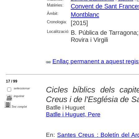
Matèries:
Convent de Sant France
Àmbit:
Montblanc
Cronologia:
[2015]
Localització:
B. Pública de Tarragona;
Rovira i Virgili
Enllaç permanent a aquest regis
17 / 99
Cicles bíblics dels capi
seleccionar
imprimir
Creus i de l'Església de 
Batlle i Huguet
Text complet
Batlle i Huguet, Pere
En:
Santes Creus : Boletín del Arc