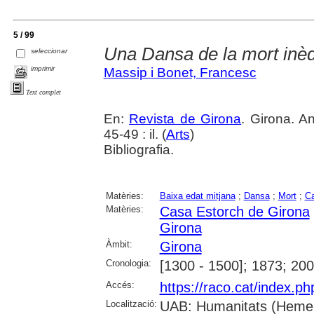
5 / 99
Una Dansa de la mort inèd
seleccionar
imprimir
Massip i Bonet, Francesc
Text complet
En:
Revista de Girona
. Girona. A
45-49 : il. (
Arts
)
Bibliografia.
Matèries:
Baixa edat mitjana
;
Dansa
;
Mort
;
Ca
Matèries:
Casa Estorch de Girona
Girona
Àmbit:
Girona
Cronologia:
[1300 - 1500]; 1873; 20
Accés:
https://raco.cat/index.p
Localització:
UAB: Humanitats (Hemer