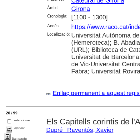
Catedral de Girona
Àmbit:
Girona
Cronologia:
[1100 - 1300]
Accés:
https://www.raco.cat/ind
Localització:
Universitat Autònoma de
(Hemeroteca); B. Abadia 
(URL); Biblioteca de Cat
Universitat de Barcelona;
de Vic-Universitat Centr
Fabra; Universitat Rovira 
Enllaç permanent a aquest regis
20 / 99
Els Capitells corintis de l
seleccionar
imprimir
Dupré i Raventós, Xavier
Text complet