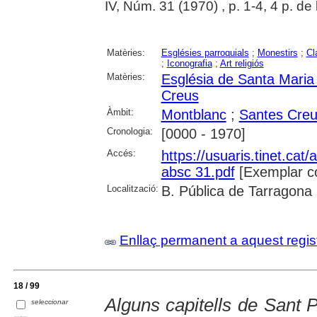
IV, Núm. 31 (1970) , p. 1-4, 4 p. de
Matèries:
Esglésies parroquials
;
Monestirs
;
Cl
;
Iconografia
;
Art religiós
Matèries:
Església de Santa Maria
Creus
Àmbit:
Montblanc
;
Santes Cre
Cronologia:
[0000 - 1970]
Accés:
https://usuaris.tinet.cat/
absc 31.pdf
[Exemplar c
Localització:
B. Pública de Tarragona
Enllaç permanent a aquest regis
18 / 99
Alguns capitells de Sant P
seleccionar