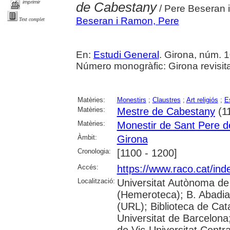
imprimir
de Cabestany
/ Pere Beseran
Beseran i Ramon, Pere
Text complet
En:
Estudi General
. Girona, núm. 10
Número monogràfic: Girona revisit
Matèries:
Monestirs
;
Claustres
;
Art religiós
;
E
Matèries:
Mestre de Cabestany
(1
Matèries:
Monestir de Sant Pere d
Àmbit:
Girona
Cronologia:
[1100 - 1200]
Accés:
https://www.raco.cat/ind
Localització:
Universitat Autònoma de
(Hemeroteca); B. Abadia 
(URL); Biblioteca de Cat
Universitat de Barcelona;