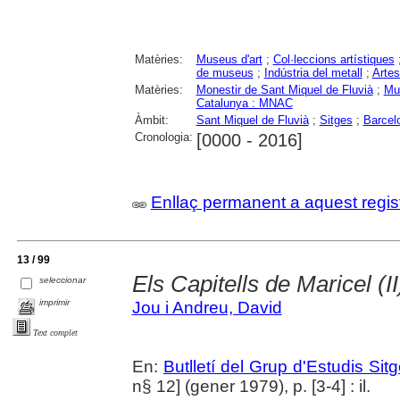
Matèries:
Museus d'art
;
Col·leccions artístiques
de museus
;
Indústria del metall
;
Artes
Matèries:
Monestir de Sant Miquel de Fluvià
;
Mus
Catalunya : MNAC
Àmbit:
Sant Miquel de Fluvià
;
Sitges
;
Barcel
Cronologia:
[0000 - 2016]
Enllaç permanent a aquest regis
13 / 99
Els Capitells de Maricel (II
seleccionar
imprimir
Jou i Andreu, David
Text complet
En:
Butlletí del Grup d'Estudis Sit
n§ 12] (gener 1979), p. [3-4] : il.