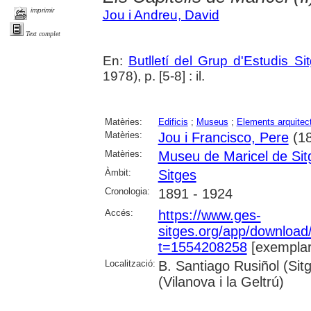
imprimir
Jou i Andreu, David
Text complet
En:
Butlletí del Grup d'Estudis Si
1978), p. [5-8] : il.
Matèries:
Edificis
;
Museus
;
Elements arquitec
Matèries:
Jou i Francisco, Pere
(18
Matèries:
Museu de Maricel de Sit
Àmbit:
Sitges
Cronologia:
1891 - 1924
Accés:
https://www.ges-
sitges.org/app/downloa
t=1554208258
[exemplar
Localització:
B. Santiago Rusiñol (Sit
(Vilanova i la Geltrú)