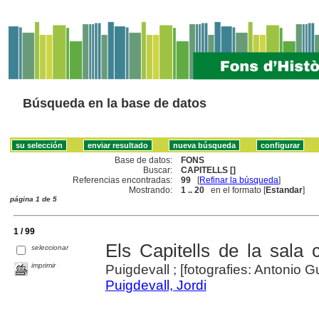
Búsqueda en la base de datos
Base de datos:
FONS
Buscar:
CAPITELLS []
Referencias encontradas:
99
[
Refinar la búsqueda
]
Mostrando:
1 .. 20
en el formato [
Estandar
]
página 1 de 5
1 / 99
Els Capitells de la sala 
seleccionar
imprimir
Puigdevall ; [fotografies: Antonio G
Puigdevall, Jordi