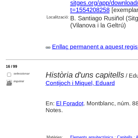
sitges.org/app/downloa
t=1554208258
[exemplar
Localització:
B. Santiago Rusiñol (Sit
(Vilanova i la Geltrú)
Enllaç permanent a aquest regis
16 / 99
Història d'uns capitells
seleccionar
/ Edu
imprimir
Contijoch i Miquel, Eduard
En:
El Foradot
. Montblanc, núm. 88 
Notes.
Matèries:
Elements arquitectònics
;
Capitells
;
A