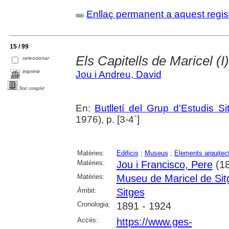
Enllaç permanent a aquest regis
15 / 99
Els Capitells de Maricel (I)
seleccionar
imprimir
Jou i Andreu, David
Text complet
En:
Butlletí del Grup d'Estudis Si
1976), p. [3-4`]
Matèries:
Edificis
;
Museus
;
Elements arquitec
Matèries:
Jou i Francisco, Pere
(18
Matèries:
Museu de Maricel de Sit
Àmbit:
Sitges
Cronologia:
1891 - 1924
Accés:
https://www.ges-