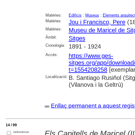
Matèries:
Edificis
;
Museus
;
Elements arquitec
Matèries:
Jou i Francisco, Pere
(18
Matèries:
Museu de Maricel de Sit
Àmbit:
Sitges
Cronologia:
1891 - 1924
Accés:
https://www.ges-
sitges.org/app/downloa
t=1554208258
[exemplar
Localització:
B. Santiago Rusiñol (Sit
(Vilanova i la Geltrú)
Enllaç permanent a aquest regis
14 / 99
Els Capitells de Maricel (II
seleccionar