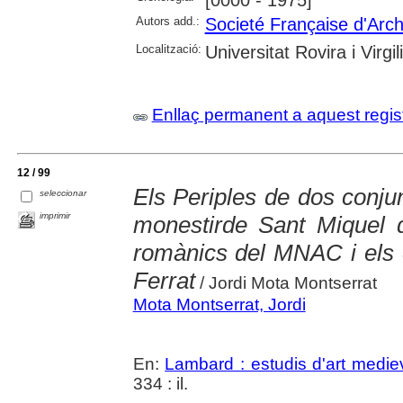
[0000 - 1975]
Autors add.:
Societé Française d'Arch
Localització:
Universitat Rovira i Virgili
Enllaç permanent a aquest regis
12 / 99
Els Periples de dos conju
seleccionar
imprimir
monestirde Sant Miquel de
romànics del MNAC i els 
Ferrat
/ Jordi Mota Montserrat
Mota Montserrat, Jordi
En:
Lambard : estudis d'art medie
334 : il.