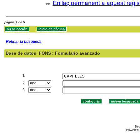
Enllaç permanent a aquest regis
página 1 de 5
Refinar la búsqueda
Base de datos
FONS : Formulario avanzado
Buscar:
1
2
3
Sea
Powered