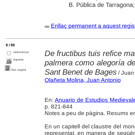
B. Pública de Tarragona; 
Enllaç permanent a aquest regis
9 / 99
De fructibus tuis refice m
seleccionar
imprimir
palmera como alegoría del
Sant Benet de Bages
Text complet
/ Juan
Olañeta Molina, Juan Antonio
En:
Anuario de Estudios Medieval
p. 821-844
Notes a peu de pàgina. Resums en 
En un capitell del claustre del mo
representat, en manera de seqüènci