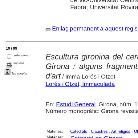
de Vic-Universitat Centr
Fabra; Universitat Rovira 
Enllaç permanent a aquest regis
19 / 99
Escultura gironina del cer
seleccionar
imprimir
Girona : alguns fragment
d'art
Text complet
/ Imma Lorés i Otzet
Lorés i Otzet, Immaculada
En:
Estudi General
. Girona, núm. 10
Número monogràfic: Girona revisit
Matèries:
Catedrals
;
Claustres
;
Art religiós
;
Ob
Matèries: