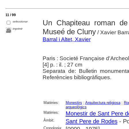
11 / 99
Un Chapiteau roman de 
seleccionar
imprimir
Museé de Cluny
/ Xavier Barra
Barral i Altet, Xavier
Paris : Societé Française d'Archeo
[4] p. : il. ; 27 cm
Separata de: Bulletin monumenta
Referències bibliogràfiques.
Matèries:
Monestirs
;
Arquitectura religiosa
;
Ro
arqueològics
Matèries:
Monestir de Sant Pere 
Àmbit:
Sant Pere de Rodes
- Po
Cronologia: