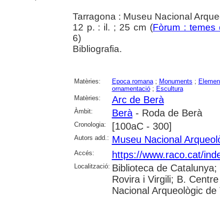
Tarragona : Museu Nacional Arque
12 p. : il. ; 25 cm (
Fòrum : temes d
6)
Bibliografia.
Matèries:
Epoca romana
;
Monuments
;
Element
ornamentació
;
Escultura
Matèries:
Arc de Berà
Àmbit:
Berà
- Roda de Berà
Cronologia:
[100aC - 300]
Autors add.:
Museu Nacional Arqueol
Accés:
https://www.raco.cat/ind
Localització:
Biblioteca de Catalunya; 
Rovira i Virgili; B. Cen
Nacional Arqueològic de