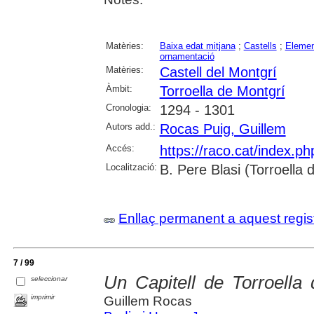
Matèries:
Baixa edat mitjana
;
Castells
;
Elemen
ornamentació
Matèries:
Castell del Montgrí
Àmbit:
Torroella de Montgrí
Cronologia:
1294 - 1301
Autors add.:
Rocas Puig, Guillem
Accés:
https://raco.cat/index.p
Localització:
B. Pere Blasi (Torroella
Enllaç permanent a aquest regis
7 / 99
Un Capitell de Torroella
seleccionar
imprimir
Guillem Rocas