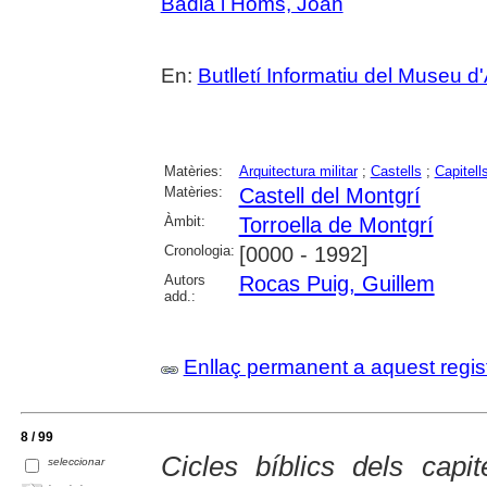
Badia i Homs, Joan
En:
Butlletí Informatiu del Museu d
Matèries:
Arquitectura militar
;
Castells
;
Capitell
Matèries:
Castell del Montgrí
Àmbit:
Torroella de Montgrí
Cronologia:
[0000 - 1992]
Autors
Rocas Puig, Guillem
add.:
Enllaç permanent a aquest regis
8 / 99
Cicles bíblics dels capi
seleccionar