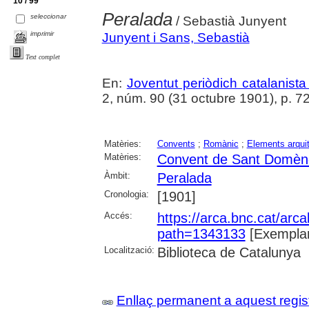
10 / 99
Peralada
seleccionar
/ Sebastià Junyent
imprimir
Junyent i Sans, Sebastià
Text complet
En:
Joventut periòdich catalanista a
2, núm. 90 (31 octubre 1901), p. 720
Matèries:
Convents
;
Romànic
;
Elements arqui
Matèries:
Convent de Sant Domèn
Àmbit:
Peralada
Cronologia:
[1901]
Accés:
https://arca.bnc.cat/ar
path=1343133
[Exemplar
Localització:
Biblioteca de Catalunya
Enllaç permanent a aquest regis