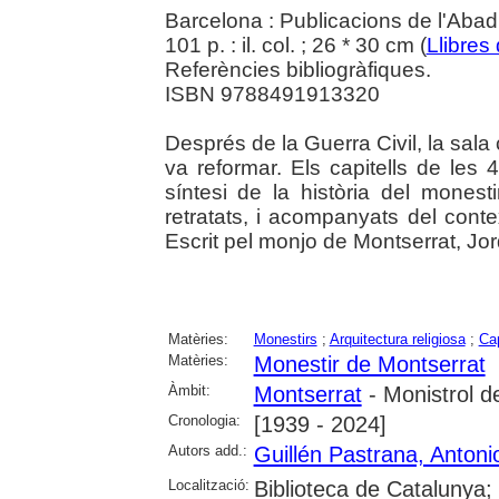
Barcelona : Publicacions de l'Abad
101 p. : il. col. ; 26 * 30 cm (
Llibres 
Referències bibliogràfiques.
ISBN 9788491913320
Després de la Guerra Civil, la sala
va reformar. Els capitells de le
síntesi de la història del monesti
retratats, i acompanyats del conte
Escrit pel monjo de Montserrat, Jord
Matèries:
Monestirs
;
Arquitectura religiosa
;
Cap
Matèries:
Monestir de Montserrat
Àmbit:
Montserrat
- Monistrol d
Cronologia:
[1939 - 2024]
Autors add.:
Guillén Pastrana, Antoni
Localització:
Biblioteca de Catalunya;