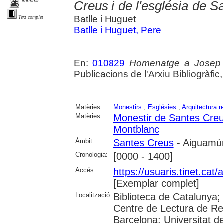
imprimir
Creus i de l'església de 
Batlle i Huguet
Text complet
Batlle i Huguet, Pere
En:
010829
Homenatge a Josep V
Publicacions de l'Arxiu Bibliogràfic, 
Matèries:
Monestirs
;
Esglésies
;
Arquitectura re
Matèries:
Monestir de Santes Cre
Montblanc
Àmbit:
Santes Creus
- Aiguamúr
Cronologia:
[0000 - 1400]
Accés:
https://usuaris.tinet.cat/
[Exemplar complet]
Localització:
Biblioteca de Catalunya;
Centre de Lectura de Reu
Barcelona; Universitat de 