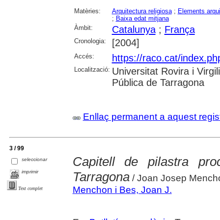
Matèries:
Arquitectura religiosa
;
Elements arqui
;
Baixa edat mitjana
Àmbit:
Catalunya
;
França
Cronologia:
[2004]
Accés:
https://raco.cat/index.ph
Localització:
Universitat Rovira i Virg
Pública de Tarragona
Enllaç permanent a aquest regis
3 / 99
Capitell de pilastra pr
seleccionar
imprimir
Tarragona
/ Joan Josep Mencho
Menchon i Bes, Joan J.
Text complet