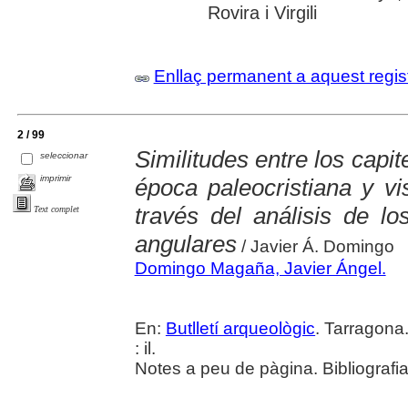
Rovira i Virgili
Enllaç permanent a aquest regis
2 / 99
Similitudes entre los capi
seleccionar
imprimir
época paleocristiana y v
través del análisis de lo
Text complet
angulares
/ Javier Á. Domingo
Domingo Magaña, Javier Ángel.
En:
Butlletí arqueològic
. Tarragona
: il.
Notes a peu de pàgina. Bibliografia