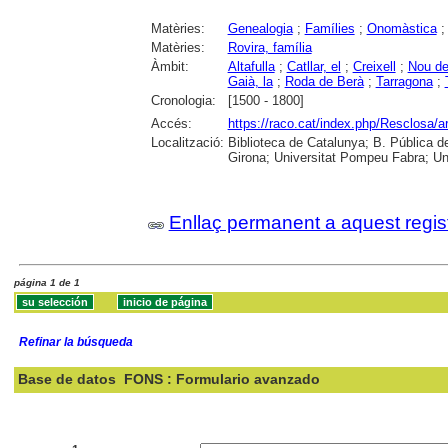
Matèries:
Genealogia
;
Famílies
;
Onomàstica
Matèries:
Rovira, família
Àmbit:
Altafulla
;
Catllar, el
;
Creixell
;
Nou de
Gaià, la
;
Roda de Berà
;
Tarragona
;
Cronologia:
[1500 - 1800]
Accés:
https://raco.cat/index.php/Resclosa/a
Localització:
Biblioteca de Catalunya; B. Pública d
Girona; Universitat Pompeu Fabra; Unive
Enllaç permanent a aquest regis
página 1 de 1
Refinar la búsqueda
Base de datos
FONS : Formulario avanzado
Buscar: