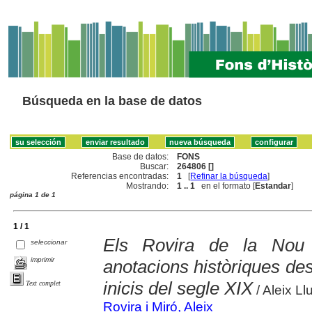
Búsqueda en la base de datos
Base de datos:
FONS
Buscar:
264806 []
Referencias encontradas:
1
[
Refinar la búsqueda
]
Mostrando:
1 .. 1
en el formato [
Estandar
]
página 1 de 1
1 / 1
Els Rovira de la Nou
seleccionar
imprimir
anotacions històriques des
inicis del segle XIX
Text complet
/ Aleix Ll
Rovira i Miró, Aleix