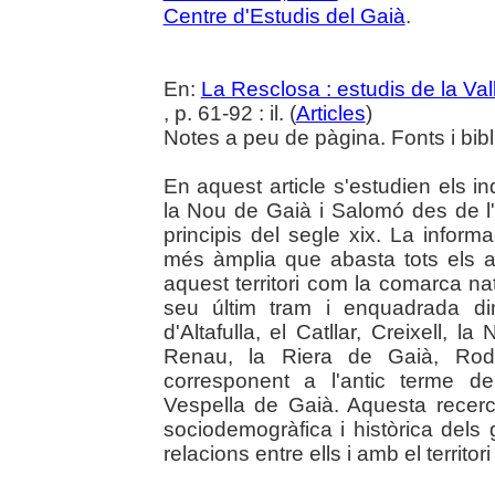
Centre d'Estudis del Gaià
.
En:
La Resclosa : estudis de la Val
, p. 61-92 : il. (
Articles
)
Notes a peu de pàgina. Fonts i bibli
En aquest article s'estudien els 
la Nou de Gaià i Salomó des de l'i
principis del segle xix. La infor
més àmplia que abasta tots els 
aquest territori com la comarca nat
seu últim tram i enquadrada di
d'Altafulla, el Catllar, Creixell,
Renau, la Riera de Gaià, Rod
corresponent a l'antic terme d
Vespella de Gaià. Aquesta recerca
sociodemogràfica i històrica dels 
relacions entre ells i amb el territor