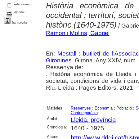
Història econòmica de
seleccionar
imprimir
occidental : territori, soci
històric (1640-1975)
Text complet
/ Gabri
Ramon i Molins, Gabriel
En:
Mestall : butlletí de l'Associ
Gironines
. Girona. Any XXIV, núm. 5
Ressenya de:
. Història econòmica de Lleida i d
societat, condicions de vida i canv
Riu. Lleida : Pages Editors, 2021
Matèries:
Ressenyes
;
Economia
;
Població
;
S
Contemporània
Àmbit:
Lleida, província
Cronologia:
1640 - 1975
Accés:
http://www.ddgi.cat/histo