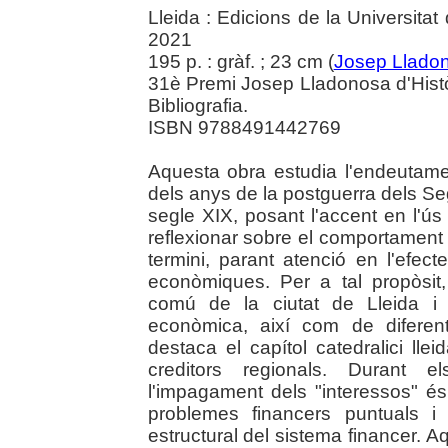
Lleida : Edicions de la Universita
2021
195 p. : gràf. ; 23 cm (
Josep Llado
31è Premi Josep Lladonosa d'Histò
Bibliografia.
ISBN 9788491442769
Aquesta obra estudia l'endeutame
dels anys de la postguerra dels Se
segle XIX, posant l'accent en l'ús 
reflexionar sobre el comportament 
termini, parant atenció en l'efec
econòmiques. Per a tal propòsit,
comú de la ciutat de Lleida i 
econòmica, així com de diferent
destaca el capítol catedralici ll
creditors regionals. Durant 
l'impagament dels "interessos" 
problemes financers puntuals 
estructural del sistema financer. 