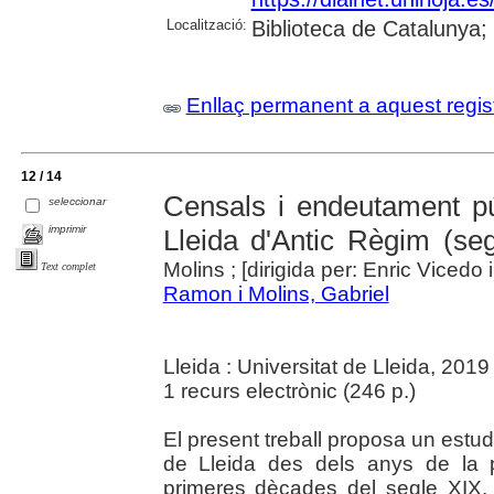
Localització:
Biblioteca de Catalunya
Enllaç permanent a aquest regis
12 / 14
Censals i endeutament pú
seleccionar
imprimir
Lleida d'Antic Règim (seg
Molins ; [dirigida per: Enric Vicedo 
Text complet
Ramon i Molins, Gabriel
Lleida : Universitat de Lleida, 2019
1 recurs electrònic (246 p.)
El present treball proposa un estud
de Lleida des dels anys de la 
primeres dècades del segle XIX. A