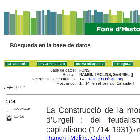
Búsqueda en la base de datos
Base de datos:
FONS
Buscar:
RAMON I MOLINS, GABRIEL []
Referencias encontradas:
14
[
Refinar la búsqueda
]
Mostrando:
1 .. 14
en el formato [
Estandar
]
página 1 de 1
1 / 14
La Construcció de la mod
seleccionar
imprimir
d'Urgell : del feudali
capitalisme (1714-1931)
/ 
Ramon i Molins, Gabriel