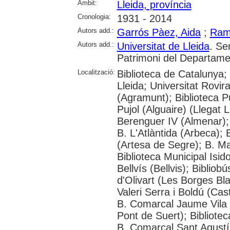
Àmbit:
Lleida, província
Cronologia:
1931 - 2014
Autors add.:
Garrós Pàez, Aida
;
Ramo
Autors add.:
Universitat de Lleida
. Se
Patrimoni del Departamen
Localització:
Biblioteca de Catalunya;
Lleida; Universitat Rovira 
(Agramunt); Biblioteca P
Pujol (Alguaire) (Llegat
Berenguer IV (Almenar); 
B. L'Atlàntida (Arbeca); 
(Artesa de Segre); B. Ma
Biblioteca Municipal Isid
Bellvís (Bellvis); Biblio
d'Olivart (Les Borges Bla
Valeri Serra i Boldú (Cas
B. Comarcal Jaume Vila (
Pont de Suert); Bibliote
B. Comarcal Sant Agustí