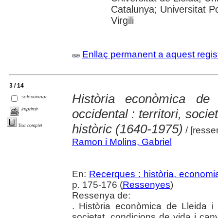
Catalunya; Universitat P
Virgili
Enllaç permanent a aquest regis
3 / 14
Història econòmica de
seleccionar
imprimir
occidental : territori, soci
històric (1640-1975)
Text complet
/ [ress
Ramon i Molins, Gabriel
En:
Recerques : història, economia
p. 175-176 (
Ressenyes
)
Ressenya de:
. Història econòmica de Lleida i d
societat, condicions de vida i canv