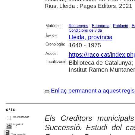
Rius. Lleida : Pages Editors, 2021
Matèries:
Ressenyes
;
Economia
;
Població
;
E
Condicions de vida
Àmbit:
Lleida, província
Cronologia:
1640 - 1975
Accés:
https://raco.cat/index.p
Localització:
Biblioteca de Catalunya
Institut Ramon Muntaner;
Enllaç permanent a aquest regis
4 / 14
Els Creditors municipa
seleccionar
imprimir
Successió. Estudi del ca
Text complet