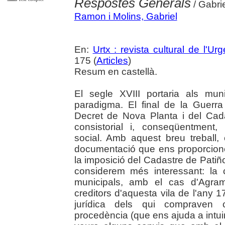
Respostes Generals
/ Gabri
Ramon i Molins, Gabriel
En:
Urtx : revista cultural de l'Urge
175 (
Articles
)
Resum en castellà.
El segle XVIII portaria als mu
paradigma. El final de la Guerr
Decret de Nova Planta i del Cadas
consistorial i, conseqüentment,
social. Amb aquest breu treball,
documentació que ens proporcion
la imposició del Cadastre de Patiñ
considerem més interessant: la 
municipals, amb el cas d'Agram
creditors d'aquesta vila de l'any 
jurídica dels qui compraven 
procedència (que ens ajuda a intuir xa