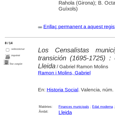
Rahola (Girona); B. Octav
Guíxols)
Enllaç permanent a aquest regis
8 / 14
Los Censalistas muni
seleccionar
imprimir
transición (1695-1725) :
Lleida
Text complet
/ Gabriel Ramon Molins
Ramon i Molins, Gabriel
En:
Historia Social
. Valencia, núm. 
Matèries:
Finances municipals
;
Edat moderna
Àmbit:
Lleida