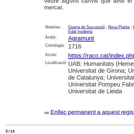
veure alguns canvis que amb el
mercat.
Matèries:
Guerra de Successió
;
Nova Planta
;
Edat moderna
Àmbit:
Agramunt
Cronologia:
1716
Accés:
https://raco.cat/index.ph
Localització:
UAB: Humanitats (Hemero
Universitat de Girona; Un
de Catalunya; Universita
Universitat Pompeu Fabra;
Universitat de Lleida
Enllaç permanent a aquest regis
5 / 14