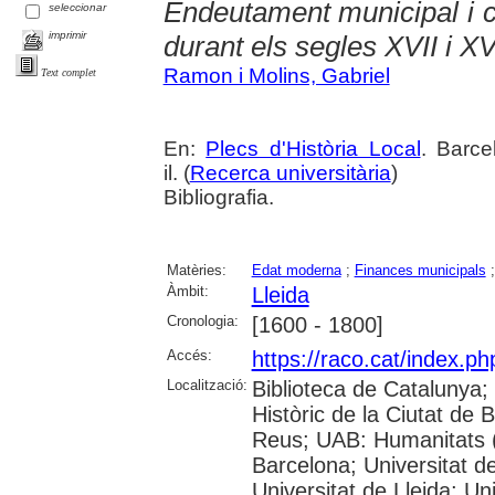
Endeutament municipal i c
seleccionar
imprimir
durant els segles XVII i XV
Ramon i Molins, Gabriel
Text complet
En:
Plecs d'Història Local
. Barce
il. (
Recerca universitària
)
Bibliografia.
Matèries:
Edat moderna
;
Finances municipals
Àmbit:
Lleida
Cronologia:
[1600 - 1800]
Accés:
https://raco.cat/index.ph
Localització:
Biblioteca de Catalunya;
Històric de la Ciutat de
Reus; UAB: Humanitats (
Barcelona; Universitat de
Universitat de Lleida; Un