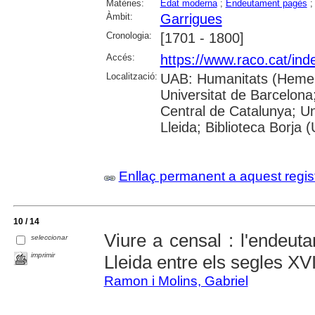
Matèries:
Edat moderna
;
Endeutament pagès
Àmbit:
Garrigues
Cronologia:
[1701 - 1800]
Accés:
https://www.raco.cat/ind
Localització:
UAB: Humanitats (Hemero
Universitat de Barcelona;
Central de Catalunya; Un
Lleida; Biblioteca Borja 
Enllaç permanent a aquest regis
10 / 14
Viure a censal : l'endeut
seleccionar
imprimir
Lleida entre els segles XVI
Ramon i Molins, Gabriel