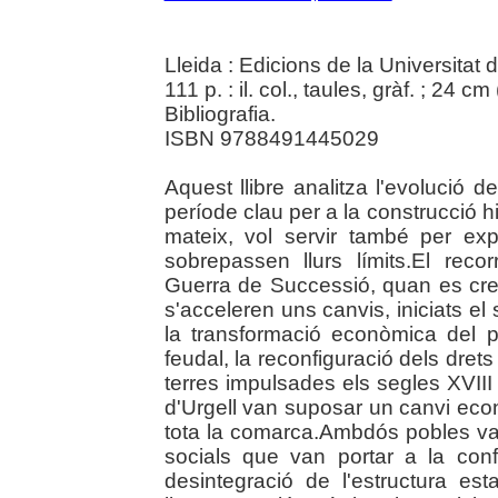
Lleida : Edicions de la Universitat 
111 p. : il. col., taules, gràf. ; 24 cm 
Bibliografia.
ISBN 9788491445029
Aquest llibre analitza l'evolució d
període clau per a la construcció h
mateix, vol servir també per ex
sobrepassen llurs límits.El recor
Guerra de Successió, quan es cre
s'acceleren uns canvis, iniciats el
la transformació econòmica del pa
feudal, la reconfiguració dels dret
terres impulsades els segles XVIII 
d'Urgell van suposar un canvi econ
tota la comarca.Ambdós pobles va
socials que van portar a la confi
desintegració de l'estructura e