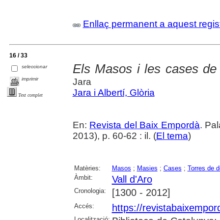
Enllaç permanent a aquest regis
16 / 33
Els Masos i les cases de 
seleccionar
imprimir
Jara
Jara i Albertí, Glòria
Text complet
En:
Revista del Baix Empordà
. Pa
2013), p. 60-62 : il. (
El tema
)
Matèries:
Masos
;
Masies
;
Cases
;
Torres de 
Àmbit:
Vall d'Aro
Cronologia:
[1300 - 2012]
Accés:
https://revistabaixempo
Localització: