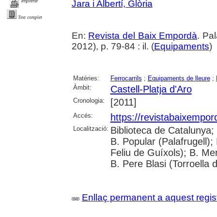
imprimir
Jara i Albertí, Glòria
Text complet
En:
Revista del Baix Empordà
. Pa
2012), p. 79-84 : il. (
Equipaments
)
Matèries:
Ferrocarrils
;
Equipaments de lleure
;
Àmbit:
Castell-Platja d'Aro
Cronologia:
[2011]
Accés:
https://revistabaixempo
Localització:
Biblioteca de Catalunya;
B. Popular (Palafrugell);
Feliu de Guíxols); B. Me
B. Pere Blasi (Torroella 
Enllaç permanent a aquest regis