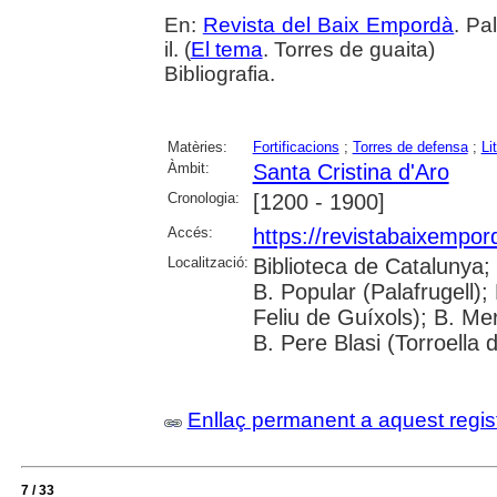
En:
Revista del Baix Empordà
. Pa
il. (
El tema
. Torres de guaita)
Bibliografia.
Matèries:
Fortificacions
;
Torres de defensa
;
Li
Àmbit:
Santa Cristina d'Aro
Cronologia:
[1200 - 1900]
Accés:
https://revistabaixempo
Localització:
Biblioteca de Catalunya;
B. Popular (Palafrugell);
Feliu de Guíxols); B. Me
B. Pere Blasi (Torroella 
Enllaç permanent a aquest regis
7 / 33