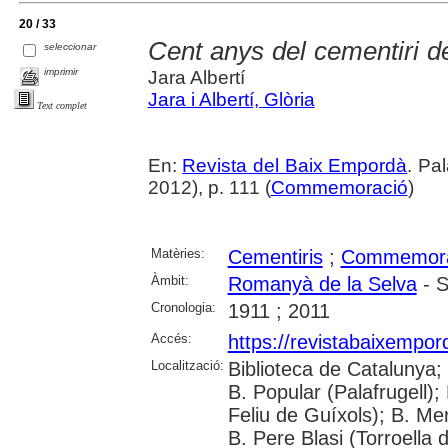
20 / 33
Cent anys del cementiri 
seleccionar
imprimir
Jara Albertí
Jara i Albertí, Glòria
Text complet
En:
Revista del Baix Empordà
. Pa
2012), p. 111 (
Commemoració
)
Matèries:
Cementiris
;
Commemora
Àmbit:
Romanyà de la Selva
- S
Cronologia:
1911 ; 2011
Accés:
https://revistabaixempo
Localització:
Biblioteca de Catalunya;
B. Popular (Palafrugell);
Feliu de Guíxols); B. Me
B. Pere Blasi (Torroella 