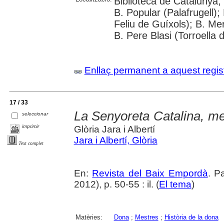
Biblioteca de Catalunya;
B. Popular (Palafrugell);
Feliu de Guíxols); B. Me
B. Pere Blasi (Torroella 
Enllaç permanent a aquest regis
17 / 33
La Senyoreta Catalina, me
seleccionar
imprimir
Glòria Jara i Albertí
Jara i Albertí, Glòria
Text complet
En:
Revista del Baix Empordà
. P
2012), p. 50-55 : il. (
El tema
)
Matèries:
Dona
;
Mestres
;
Història de la dona