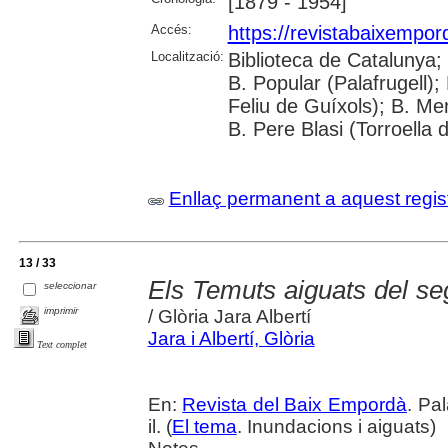
[1879 - 1954]
Accés:
https://revistabaixempo
Localització:
Biblioteca de Catalunya;
B. Popular (Palafrugell);
Feliu de Guíxols); B. Me
B. Pere Blasi (Torroella 
Enllaç permanent a aquest regis
13 / 33
Els Temuts aiguats del se
seleccionar
imprimir
/ Glòria Jara Albertí
Jara i Albertí, Glòria
Text complet
En:
Revista del Baix Empordà
. Pa
il. (
El tema
. Inundacions i aiguats)