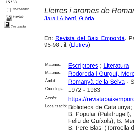
15 / 33
Lletres i aromes de Roma
seleccionar
imprimir
Jara i Albertí, Glòria
Text complet
En:
Revista del Baix Empordà
. P
95-98 : il. (
Lletres
)
Matèries:
Escriptores
;
Literatura
Matèries:
Rodoreda i Gurguí, Mer
Àmbit:
Romanyà de la Selva
- S
Cronologia:
1972 - 1983
Accés:
https://revistabaixempo
Localització:
Biblioteca de Catalunya;
B. Popular (Palafrugell);
Feliu de Guíxols); B. Me
B. Pere Blasi (Torroella 