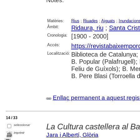
Notes.
Matèries:
Rius
;
Riuades
;
Aiguats
;
Inundacion
Àmbit:
Ridaura, riu
;
Santa Crist
Cronologia:
[1900 - 2000]
Accés:
https://revistabaixempo
Localització:
Biblioteca de Catalunya;
B. Popular (Palafrugell);
Feliu de Guíxols); B. Me
B. Pere Blasi (Torroella 
Enllaç permanent a aquest regis
14 / 33
La Cultura castellera al 
seleccionar
imprimir
Jara i Albertí, Glòria