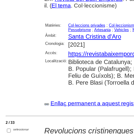
il. (
El tema
. Col·leccionisme)
Matèries:
Col·leccions privades
;
Col·leccionis
Pessebrisme
;
Artesania
;
Vehicles
;
Àmbit:
Santa Cristina d'Aro
Cronologia:
[2021]
Accés:
https://revistabaixempo
Localització:
Biblioteca de Catalunya;
B. Popular (Palafrugell);
Feliu de Guíxols); B. Me
B. Pere Blasi (Torroella 
Enllaç permanent a aquest regis
2 / 33
Revolucions cristinenques
seleccionar