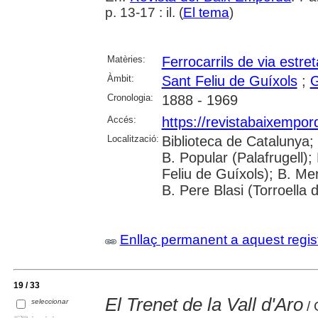
p. 13-17 : il. (
El tema
)
Matèries:
Ferrocarrils de via estret
Àmbit:
Sant Feliu de Guíxols
;
G
Cronologia:
1888 - 1969
Accés:
https://revistabaixempo
Localització:
Biblioteca de Catalunya;
B. Popular (Palafrugell);
Feliu de Guíxols); B. Me
B. Pere Blasi (Torroella 
Enllaç permanent a aquest regis
19 / 33
El Trenet de la Vall d'Aro
seleccionar
/ 