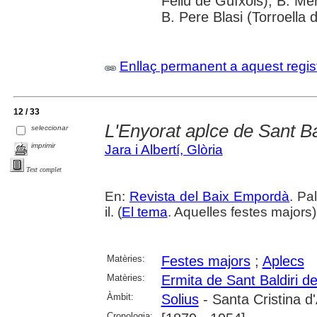
Feliu de Guíxols); B. Me
B. Pere Blasi (Torroella 
Enllaç permanent a aquest regis
12 / 33
L'Enyorat aplce de Sant Ba
seleccionar
imprimir
Jara i Albertí, Glòria
Text complet
En:
Revista del Baix Empordà
. Pa
il. (
El tema
. Aquelles festes majors
Matèries:
Festes majors
;
Aplecs
Matèries:
Ermita de Sant Baldiri de
Àmbit:
Solius
- Santa Cristina d
Cronologia: