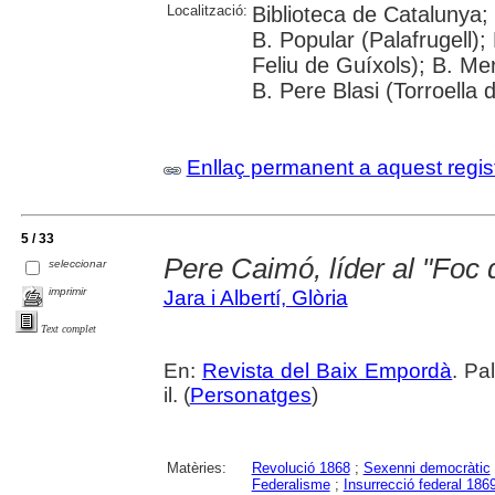
Localització:
Biblioteca de Catalunya;
B. Popular (Palafrugell);
Feliu de Guíxols); B. Me
B. Pere Blasi (Torroella 
Enllaç permanent a aquest regis
5 / 33
Pere Caimó, líder al "Foc 
seleccionar
imprimir
Jara i Albertí, Glòria
Text complet
En:
Revista del Baix Empordà
. Pa
il. (
Personatges
)
Matèries:
Revolució 1868
;
Sexenni democràtic
Federalisme
;
Insurrecció federal 186