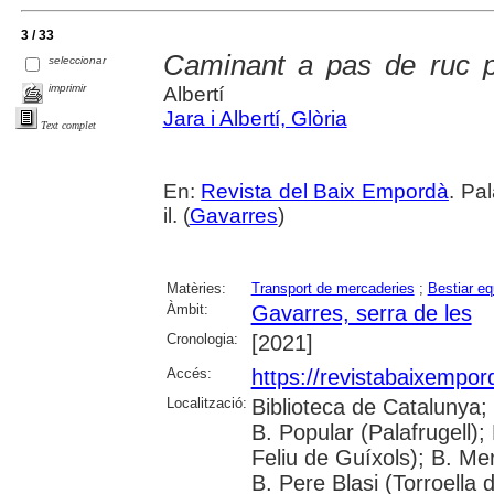
3 / 33
Caminant a pas de ruc p
seleccionar
imprimir
Albertí
Jara i Albertí, Glòria
Text complet
En:
Revista del Baix Empordà
. Pa
il. (
Gavarres
)
Matèries:
Transport de mercaderies
;
Bestiar eq
Àmbit:
Gavarres, serra de les
Cronologia:
[2021]
Accés:
https://revistabaixempo
Localització:
Biblioteca de Catalunya;
B. Popular (Palafrugell);
Feliu de Guíxols); B. Me
B. Pere Blasi (Torroella 