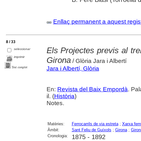
Enllaç permanent a aquest regis
8 / 33
Els Projectes previs al tr
seleccionar
imprimir
Girona
/ Glòria Jara i Albertí
Jara i Albertí, Glòria
Text complet
En:
Revista del Baix Empordà
. Pa
il. (
Història
)
Notes.
Matèries:
Ferrocarrils de via estreta
;
Xarxa ferr
Àmbit:
Sant Feliu de Guíxols
;
Girona
;
Giron
Cronologia:
1875 - 1892