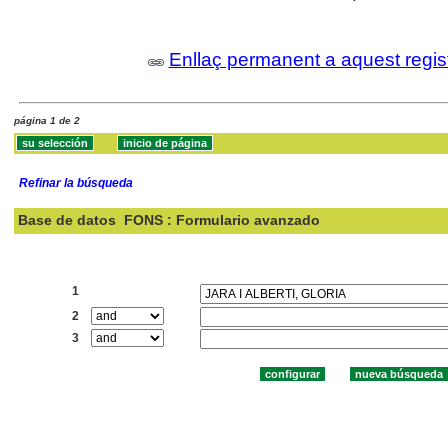
Enllaç permanent a aquest regis
página 1 de 2
Refinar la búsqueda
Base de datos
FONS : Formulario avanzado
Buscar:
1
2
3