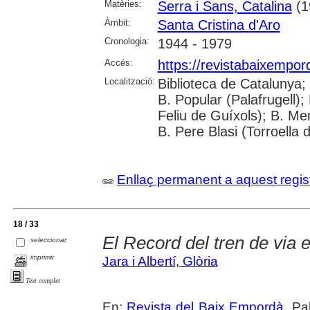
Matèries:
Serra i Sans, Catalina
(1
Àmbit:
Santa Cristina d'Aro
Cronologia:
1944 - 1979
Accés:
https://revistabaixempo
Localització:
Biblioteca de Catalunya;
B. Popular (Palafrugell);
Feliu de Guíxols); B. Me
B. Pere Blasi (Torroella 
Enllaç permanent a aquest regis
18 / 33
El Record del tren de via e
seleccionar
imprimir
Jara i Albertí, Glòria
Text complet
En:
Revista del Baix Empordà
. Pa