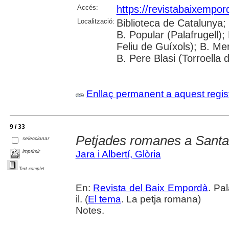
Accés:
https://revistabaixempo
Localització:
Biblioteca de Catalunya;
B. Popular (Palafrugell);
Feliu de Guíxols); B. Me
B. Pere Blasi (Torroella 
Enllaç permanent a aquest regis
9 / 33
Petjades romanes a Santa 
seleccionar
imprimir
Jara i Albertí, Glòria
Text complet
En:
Revista del Baix Empordà
. Pa
il. (
El tema
. La petja romana)
Notes.