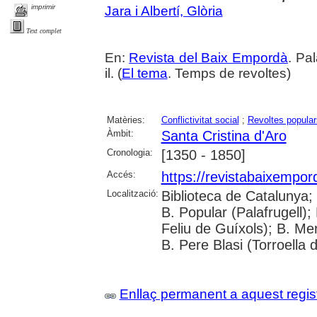
imprimir
Jara i Albertí, Glòria
Text complet
En:
Revista del Baix Empordà
. Pa
il. (
El tema
. Temps de revoltes)
Matèries:
Conflictivitat social
;
Revoltes popular
Àmbit:
Santa Cristina d'Aro
Cronologia:
[1350 - 1850]
Accés:
https://revistabaixempo
Localització:
Biblioteca de Catalunya;
B. Popular (Palafrugell);
Feliu de Guíxols); B. Me
B. Pere Blasi (Torroella 
Enllaç permanent a aquest regis