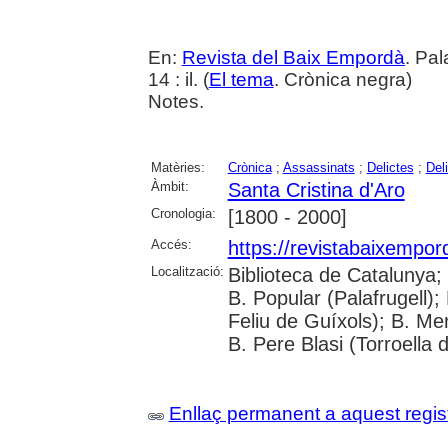
En:
Revista del Baix Empordà
. Pa
14 : il. (
El tema
. Crònica negra)
Notes.
Matèries:
Crònica
;
Assassinats
;
Delictes
;
Del
Àmbit:
Santa Cristina d'Aro
Cronologia:
[1800 - 2000]
Accés:
https://revistabaixempo
Localització:
Biblioteca de Catalunya;
B. Popular (Palafrugell);
Feliu de Guíxols); B. Me
B. Pere Blasi (Torroella 
Enllaç permanent a aquest regis