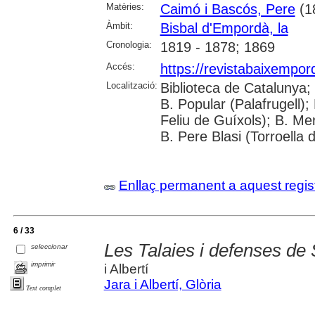
Matèries:
Caimó i Bascós, Pere
(1
Àmbit:
Bisbal d'Empordà, la
Cronologia:
1819 - 1878; 1869
Accés:
https://revistabaixempo
Localització:
Biblioteca de Catalunya;
B. Popular (Palafrugell);
Feliu de Guíxols); B. Me
B. Pere Blasi (Torroella 
Enllaç permanent a aquest regis
6 / 33
Les Talaies i defenses de 
seleccionar
imprimir
i Albertí
Jara i Albertí, Glòria
Text complet