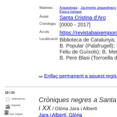
Matèries:
Arqueologia
;
Jaciments arqueològics
Epoca romana
Àmbit:
Santa Cristina d'Aro
Cronologia:
[0000 - 2017]
Accés:
https://revistabaixempo
Localització:
Biblioteca de Catalunya;
B. Popular (Palafrugell);
Feliu de Guíxols); B. Me
B. Pere Blasi (Torroella 
Enllaç permanent a aquest regis
10 / 33
Cròniques negres a Santa 
seleccionar
imprimir
i XX
/ Glòria Jara i Albertí
Jara i Albertí, Glòria
Text complet