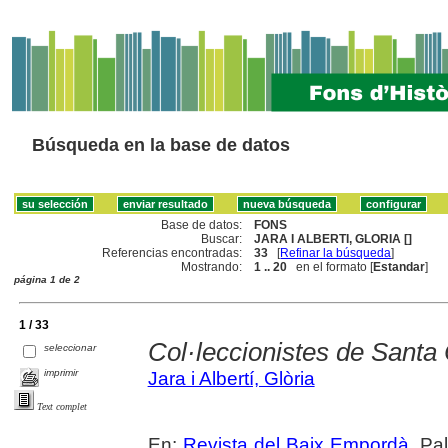
Búsqueda en la base de datos
Base de datos:
FONS
Buscar:
JARA I ALBERTI, GLORIA []
Referencias encontradas:
33
[
Refinar la búsqueda
]
Mostrando:
1 .. 20
en el formato [
Estandar
]
página 1 de 2
1 / 33
Col·leccionistes de Santa 
seleccionar
imprimir
Jara i Albertí, Glòria
Text complet
En:
Revista del Baix Empordà
. Pa