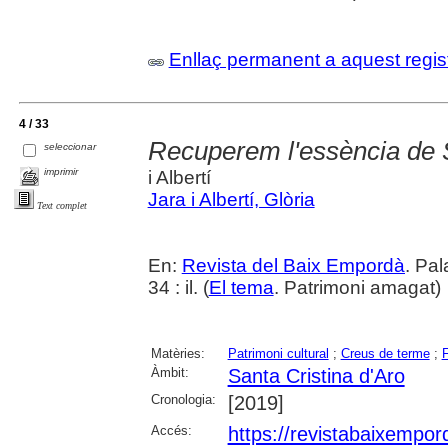
Enllaç permanent a aquest regis
4 / 33
Recuperem l'essència de S
seleccionar
imprimir
i Albertí
Jara i Albertí, Glòria
Text complet
En:
Revista del Baix Empordà
. Pa
34 : il. (
El tema
. Patrimoni amagat)
Matèries:
Patrimoni cultural
;
Creus de terme
;
Àmbit:
Santa Cristina d'Aro
Cronologia:
[2019]
Accés:
https://revistabaixempo