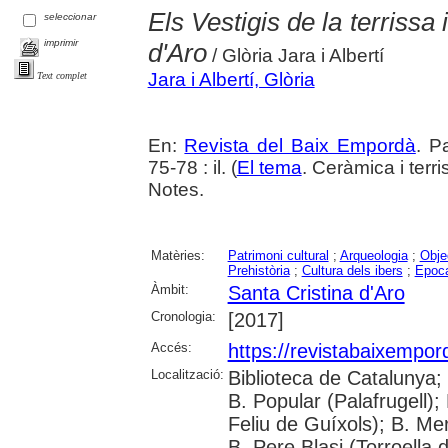
Els Vestigis de la terrissa
seleccionar
imprimir
d'Aro
/ Glòria Jara i Albertí
Jara i Albertí, Glòria
Text complet
En:
Revista del Baix Empordà
. P
75-78 : il. (
El tema
. Ceràmica i terr
Notes.
Matèries:
Patrimoni cultural
;
Arqueologia
;
Obje
Prehistòria
;
Cultura dels ibers
;
Epoc
Àmbit:
Santa Cristina d'Aro
Cronologia:
[2017]
Accés:
https://revistabaixempo
Localització:
Biblioteca de Catalunya;
B. Popular (Palafrugell);
Feliu de Guíxols); B. Me
B. Pere Blasi (Torroella 