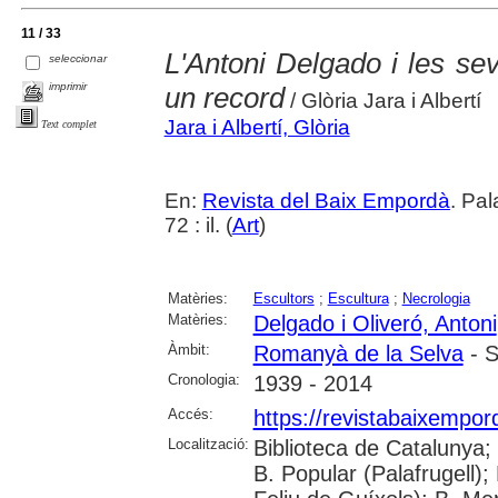
11 / 33
L'Antoni Delgado i les se
seleccionar
imprimir
un record
/ Glòria Jara i Albertí
Jara i Albertí, Glòria
Text complet
En:
Revista del Baix Empordà
. Pa
72 : il. (
Art
)
Matèries:
Escultors
;
Escultura
;
Necrologia
Matèries:
Delgado i Oliveró, Antoni
Àmbit:
Romanyà de la Selva
- S
Cronologia:
1939 - 2014
Accés:
https://revistabaixempo
Localització:
Biblioteca de Catalunya;
B. Popular (Palafrugell);