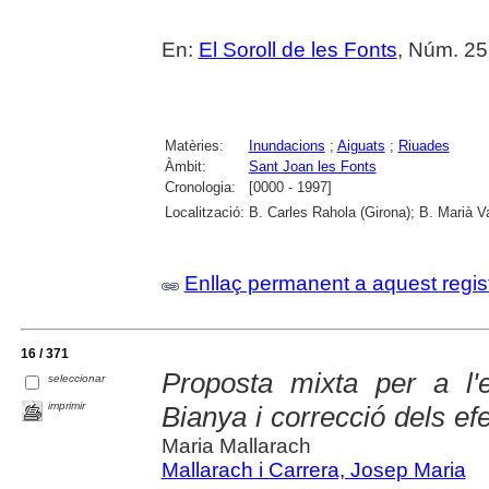
En:
El Soroll de les Fonts
, Núm. 25 
Matèries:
Inundacions
;
Aiguats
;
Riuades
Àmbit:
Sant Joan les Fonts
Cronologia:
[0000 - 1997]
Localització:
B. Carles Rahola (Girona); B. Marià V
Enllaç permanent a aquest regis
16 / 371
Proposta mixta per a l'e
seleccionar
imprimir
Bianya i correcció dels ef
Maria Mallarach
Mallarach i Carrera, Josep Maria