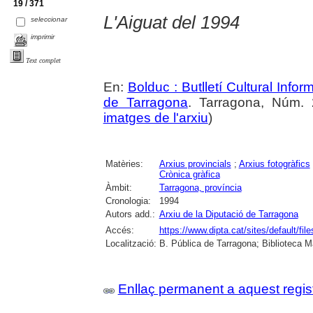
19 / 371
L'Aiguat del 1994
seleccionar
imprimir
Text complet
En:
Bolduc : Butlletí Cultural Infor
de Tarragona
. Tarragona, Núm. 2
imatges de l'arxiu
)
Matèries:
Arxius provincials
;
Arxius fotogràfics
Crònica gràfica
Àmbit:
Tarragona, província
Cronologia:
1994
Autors add.:
Arxiu de la Diputació de Tarragona
Accés:
https://www.dipta.cat/sites/default/f
Localització:
B. Pública de Tarragona; Biblioteca M
Enllaç permanent a aquest regis