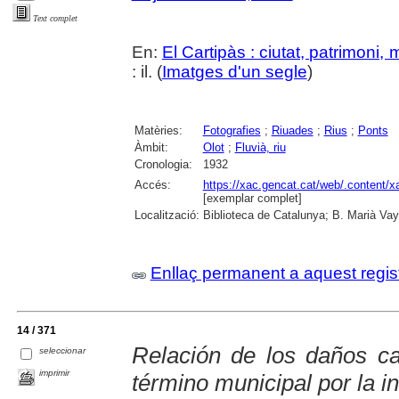
Text complet
En:
El Cartipàs : ciutat, patrimoni,
: il. (
Imatges d'un segle
)
Matèries:
Fotografies
;
Riuades
;
Rius
;
Ponts
Àmbit:
Olot
;
Fluvià, riu
Cronologia:
1932
Accés:
https://xac.gencat.cat/web/.content/
[exemplar complet]
Localització:
Biblioteca de Catalunya; B. Marià Vay
Enllaç permanent a aquest regis
14 / 371
Relación de los daños c
seleccionar
imprimir
término municipal por la 