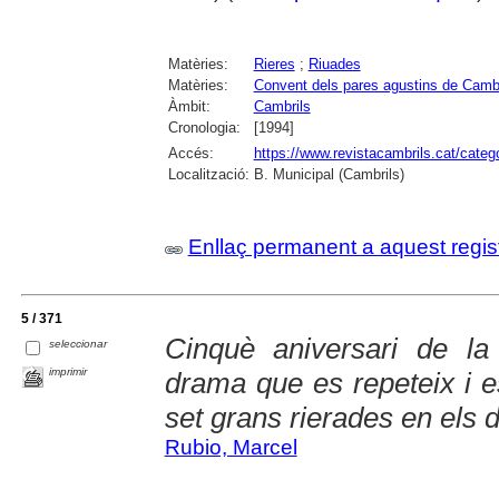
Matèries:
Rieres
;
Riuades
Matèries:
Convent dels pares agustins de Cambr
Àmbit:
Cambrils
Cronologia:
[1994]
Accés:
https://www.revistacambrils.cat/cate
Localització:
B. Municipal (Cambrils)
Enllaç permanent a aquest regis
5 / 371
Cinquè aniversari de l
seleccionar
imprimir
drama que es repeteix i es
set grans rierades en els 
Rubio, Marcel