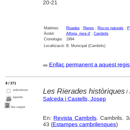
20-21
Matèries:
Riuades
;
Rieres
;
Riscos naturals
;
P
Àmbit:
Alforja, riera d'
;
Cambrils
Cronologia:
1994
Localització:
B. Municipal (Cambrils)
Enllaç permanent a aquest regis
8 / 371
Les Rierades històriques
seleccionar
/ 
imprimir
Salceda i Castells, Josep
Text complet
En:
Revista Cambrils
. Cambrils. 
43 (
Estampes cambrilenques
)