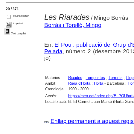
20 / 371
Les Riarades
seleccionar
/ Mingo Borràs
imprimir
Borràs i Torelló, Mingo
Text complet
En:
El Pou : publicació del Grup d'
Pelada
, número 2 (desembre 2012),
jo)
Matèries:
Riuades
;
Tempestes
;
Torrents
;
Lleg
Àmbit:
Riera d'Horta
;
Horta
- Barcelona ;
Hor
Cronologia:
1900 - 2000
Accés:
https://raco.cat/index.php/ELPOU/art
Localització:
B. El Carmel-Juan Marsé (Horta-Guin
Enllaç permanent a aquest regis