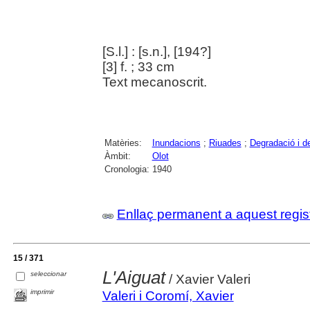
[S.l.] : [s.n.], [194?]
[3] f. ; 33 cm
Text mecanoscrit.
Matèries:
Inundacions
;
Riuades
;
Degradació i d
Àmbit:
Olot
Cronologia:
1940
Enllaç permanent a aquest regis
15 / 371
L'Aiguat
seleccionar
/ Xavier Valeri
imprimir
Valeri i Coromí, Xavier