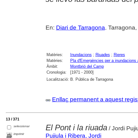
En:
Diari de Tarragona
. Tarragona,
Matèries:
Inundacions
;
Riuades
;
Rieres
Matèries:
Pla d'Emergències per a inundacions 
Àmbit:
Montbrió del Camp
Cronologia:
[1971 - 2000]
Localització:
B. Pública de Tarragona
Enllaç permanent a aquest regis
13 / 371
El Pont i la riuada
seleccionar
/ Jordi Puji
imprimir
Pujiula i Ribera, Jordi