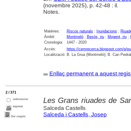
(novembre 2025), p. 42-48 : il.
Notes.
Matèries:
Riscos naturals
;
Inundacions
;
Riuad
Àmbit:
Montmeló
;
Besòs, riu
;
Mogent, riu
;
Cronologia:
1447 - 2020
Accés:
https://cemrecerca.blogspot.com/p/pu
Localització:
B. La Grua (Montmeló); B. Can Pedral
Enllaç permanent a aquest regis
2 / 371
Les Grans riuades de San
seleccionar
imprimir
Salceda Castells
Salceda i Castells, Josep
Text complet