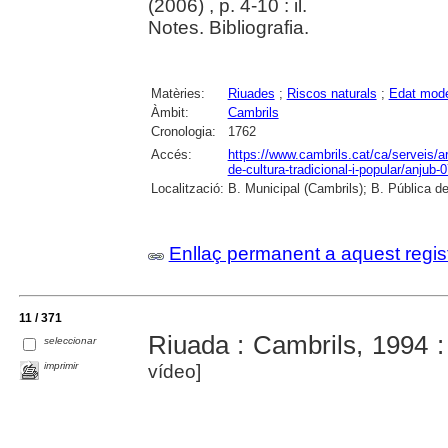
(2006) , p. 4-10 : il.
Notes. Bibliografia.
Matèries:
Riuades
;
Riscos naturals
;
Edat mod
Àmbit:
Cambrils
Cronologia:
1762
Accés:
https://www.cambrils.cat/ca/serveis/ar
de-cultura-tradicional-i-popular/anjub-
Localització:
B. Municipal (Cambrils); B. Pública d
Enllaç permanent a aquest regis
11 / 371
Riuada : Cambrils, 1994 : 
seleccionar
imprimir
vídeo]