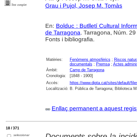
Grau i Pujol, Josep M. Tomàs
Text complet
En:
Bolduc : Butlletí Cultural Infor
de Tarragona
. Tarragona, Núm. 29 (
Fonts i bibliografia.
Matèries:
Fenòmens atmosfèrics
;
Riscos natur
documentals
;
Premsa
;
Actes adminis
Àmbit:
Camp de Tarragona
Cronologia:
[1848 - 1900]
Accés:
https://www.dipta.cat/sites/default/f
Localització:
B. Pública de Tarragona; Biblioteca M
Enllaç permanent a aquest regis
18 / 371
Documents sobre la incidè
seleccionar