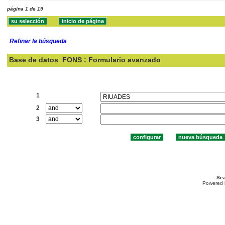
página 1 de 19
Refinar la búsqueda
Base de datos
FONS : Formulario avanzado
Buscar:
1
2
3
Sea
Powered