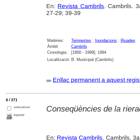
En:
Revista Cambrils
. Cambrils. 
27-29; 39-39
Matèries:
Tempestes
;
Inundacions
;
Riuades
Àmbit:
Cambrils
Cronologia:
[1800 - 1999]; 1994
Localització:
B. Municipal (Cambrils)
Enllaç permanent a aquest regis
6 / 371
Conseqüències de la rier
seleccionar
imprimir
En:
Revista Cambrils
. Cambrils. 3