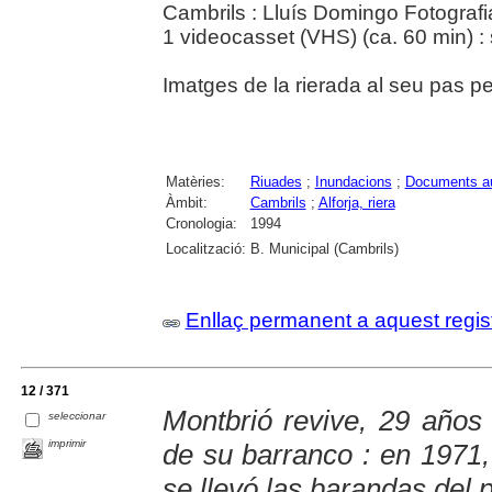
Cambrils : Lluís Domingo Fotograf
1 videocasset (VHS) (ca. 60 min) : s
Imatges de la rierada al seu pas pe
Matèries:
Riuades
;
Inundacions
;
Documents au
Àmbit:
Cambrils
;
Alforja, riera
Cronologia:
1994
Localització:
B. Municipal (Cambrils)
Enllaç permanent a aquest regis
12 / 371
Montbrió revive, 29 años
seleccionar
imprimir
de su barranco : en 1971, 
se llevó las barandas del 