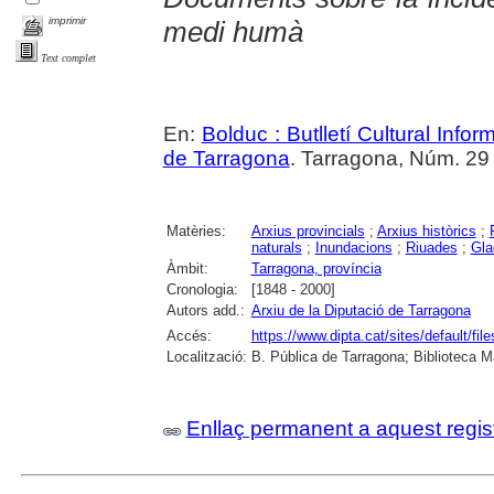
imprimir
medi humà
Text complet
En:
Bolduc : Butlletí Cultural Infor
de Tarragona
. Tarragona, Núm. 29 (
Matèries:
Arxius provincials
;
Arxius històrics
;
naturals
;
Inundacions
;
Riuades
;
Gla
Àmbit:
Tarragona, província
Cronologia:
[1848 - 2000]
Autors add.:
Arxiu de la Diputació de Tarragona
Accés:
https://www.dipta.cat/sites/default/f
Localització:
B. Pública de Tarragona; Biblioteca M
Enllaç permanent a aquest regis