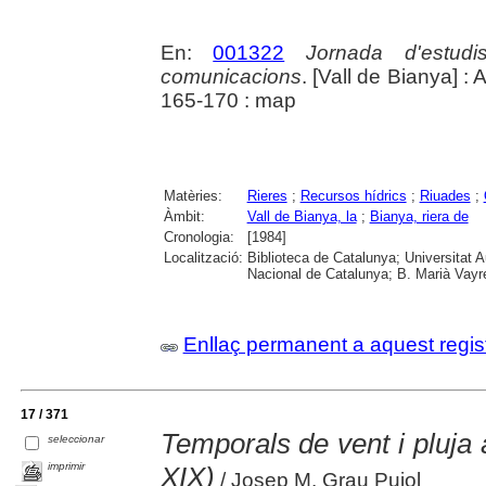
En:
001322
Jornada d'estud
comunicacions
. [Vall de Bianya] 
165-170 : map
Matèries:
Rieres
;
Recursos hídrics
;
Riuades
;
Àmbit:
Vall de Bianya, la
;
Bianya, riera de
Cronologia:
[1984]
Localització:
Biblioteca de Catalunya; Universitat 
Nacional de Catalunya; B. Marià Vayr
Enllaç permanent a aquest regis
17 / 371
Temporals de vent i pluja
seleccionar
imprimir
XIX)
/ Josep M. Grau Pujol