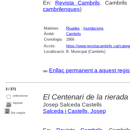
En:
Revista Cambrils
. Cambrils
cambrilenques
)
Matèries:
Riuades
;
Inundacions
Àmbit:
Cambrils
Cronologia:
1866
Accés:
https://www.revistacambrils.cat/cate
Localització:
B. Municipal (Cambrils)
Enllaç permanent a aquest regis
3 / 371
El Centenari de la rierad
seleccionar
imprimir
Josep Salceda Castells
Salceda i Castells, Josep
Text complet