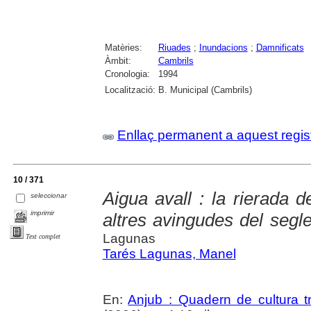
Matèries:
Riuades
;
Inundacions
;
Damnificats
Àmbit:
Cambrils
Cronologia:
1994
Localització:
B. Municipal (Cambrils)
Enllaç permanent a aquest regis
10 / 371
Aigua avall : la rierada 
seleccionar
imprimir
altres avingudes del segl
Lagunas
Text complet
Tarés Lagunas, Manel
En:
Anjub : Quadern de cultura tr