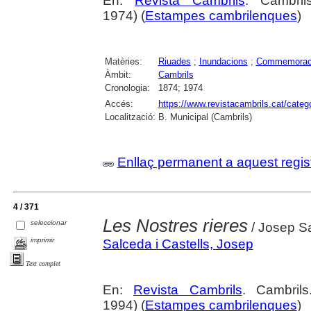
En:
Revista Cambrils
. Cambri
1974) (
Estampes cambrilenques
)
Matèries:
Riuades
;
Inundacions
;
Commemorac
Àmbit:
Cambrils
Cronologia:
1874; 1974
Accés:
https://www.revistacambrils.cat/cate
Localització:
B. Municipal (Cambrils)
Enllaç permanent a aquest regis
4 / 371
Les Nostres rieres
seleccionar
/ Josep Sa
imprimir
Salceda i Castells, Josep
Text complet
En:
Revista Cambrils
. Cambril
1994) (
Estampes cambrilenques
)