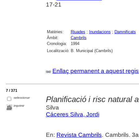
17-21
Matèries:
Riuades
;
Inundacions
;
Damnificats
Àmbit:
Cambrils
Cronologia:
1994
Localització:
B. Municipal (Cambrils)
Enllaç permanent a aquest regis
7 / 371
Planificació i risc natural a
seleccionar
imprimir
Silva
Cáceres Silva, Jordi
En:
Revista Cambrils
. Cambrils. 3