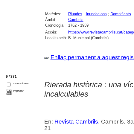
Matèries:
Riuades
;
Inundacions
;
Damnificats
Àmbit:
Cambrils
Cronologia:
1762 - 1959
Accés:
https://www.revistacambrils.cat/cate
Localització:
B. Municipal (Cambrils)
Enllaç permanent a aquest regis
9 / 371
Rierada històrica : una ví
seleccionar
imprimir
incalculables
En:
Revista Cambrils
. Cambrils. 3
21