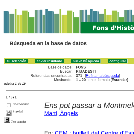
Búsqueda en la base de datos
Base de datos:
FONS
Buscar:
RIUADES []
Referencias encontradas:
371
[
Refinar la búsqueda
]
Mostrando:
1 .. 20
en el formato [
Estandar
]
página 1 de 19
1 / 371
Ens pot passar a Montmel
seleccionar
imprimir
Martí, Àngels
Text complet
En:
CEM : butlletí del Centre d'E