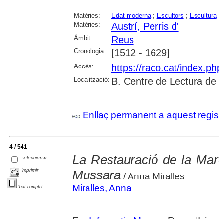
Matèries:
Edat moderna
;
Escultors
;
Escultura
Matèries:
Austrí, Perris d'
Àmbit:
Reus
Cronologia:
[1512 - 1629]
Accés:
https://raco.cat/index.p
Localització:
B. Centre de Lectura de
Enllaç permanent a aquest regis
4 / 541
La Restauració de la Mar
seleccionar
imprimir
Mussara
/ Anna Miralles
Miralles, Anna
Text complet