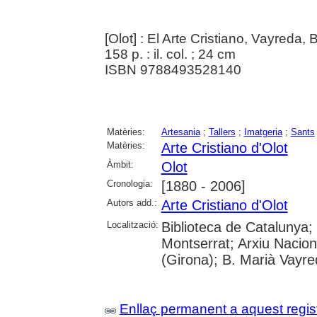
[Olot] : El Arte Cristiano, Vayreda
158 p. : il. col. ; 24 cm
ISBN 9788493528140
Matèries:
Artesania
;
Tallers
;
Imatgeria
;
Sants
Matèries:
Arte Cristiano d'Olot
Àmbit:
Olot
Cronologia:
[1880 - 2006]
Autors add.:
Arte Cristiano d'Olot
Localització:
Biblioteca de Catalunya;
Montserrat; Arxiu Nacion
(Girona); B. Marià Vayre
Enllaç permanent a aquest regis