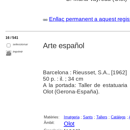
Enllaç permanent a aquest regis
16 / 541
Arte español
seleccionar
imprimir
Barcelona : Rieusset, S.A., [1962]
50 p. : il. ; 34 cm
A la portada: Taller de estatuaria
Olot (Gerona-España).
Matèries:
Imatgeria
;
Sants
;
Tallers
;
Catàlegs
;
Àmbit:
Olot