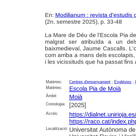
En:
Modilianum : revista d'estudis
(2n. semestre 2025), p. 33-48
La Mare de Déu de l'Escola Pia d
malgrat ser atribuïda a un del
baixmedieval, Jaume Cascalls. L'ob
com arriba a mans dels escolapis,
i les vicissituds que ha passat fins 
Matèries:
Centres d'ensenyament
;
Esglésies
;
Matèries:
Escola Pia de Moià
Àmbit:
Moià
Cronologia:
[2025]
Accés:
https://dialnet.unirioja.
https://raco.cat/index.p
Localització:
Universitat Autònoma de 