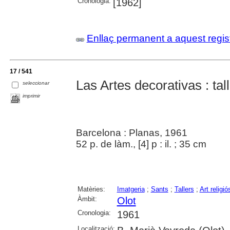
Cronologia:
[1962]
Enllaç permanent a aquest regis
17 / 541
Las Artes decorativas : tal
seleccionar
imprimir
Barcelona : Planas, 1961
52 p. de làm., [4] p : il. ; 35 cm
Matèries:
Imatgeria
;
Sants
;
Tallers
;
Art religió
Àmbit:
Olot
Cronologia:
1961
Localització: