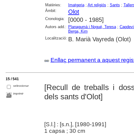
Matèries:
Imatgeria
;
Art religiós
;
Sants
;
Taller
Àmbit:
Olot
Cronologia:
[0000 - 1985]
Autors add.:
Planagumà i Nogué, Teresa
;
Capdevil
Berga, Kim
Localització:
B. Marià Vayreda (Olot)
Enllaç permanent a aquest regis
15 / 541
[Recull de treballs i doss
seleccionar
imprimir
dels sants d'Olot]
[S.l.] : [s.n.], [1980-1991]
1 capsa ; 30 cm