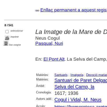
Enllaç permanent a aquest regis
8 / 541
La Imatge de la Mare de 
seleccionar
imprimir
Neus Cogul
Pasqual, Nuri
Text complet
En:
El Pont Alt
. La Selva del Camp,
Matèries:
Santuaris
;
Imatgeria
;
Devoció maria
Matèries:
Santuari de Paret Delga
Àmbit:
Selva del Camp, la
Cronologia:
1617; 1936
Autors add.:
Cogul i Vidal, M. Neus
Accés:
https://hemeroteca.arqt