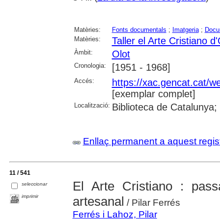
Matèries:
Fonts documentals
;
Imatgeria
;
Docum
Matèries:
Taller el Arte Cristiano d'
Àmbit:
Olot
Cronologia:
[1951 - 1968]
Accés:
https://xac.gencat.cat/
[exemplar complet]
Localització:
Biblioteca de Catalunya;
Enllaç permanent a aquest regis
11 / 541
El Arte Cristiano : pass
seleccionar
imprimir
artesanal
/ Pilar Ferrés
Ferrés i Lahoz, Pilar