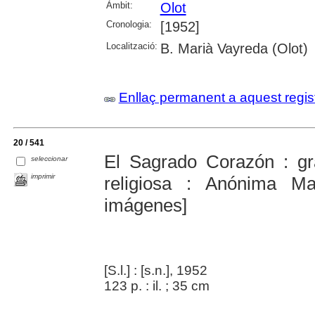
Àmbit:
Olot
Cronologia:
[1952]
Localització:
B. Marià Vayreda (Olot)
Enllaç permanent a aquest regis
20 / 541
El Sagrado Corazón : gra
seleccionar
imprimir
religiosa : Anónima Ma
imágenes]
[S.l.] : [s.n.], 1952
123 p. : il. ; 35 cm