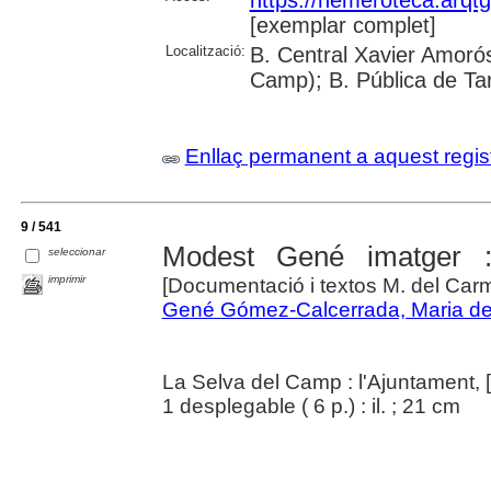
[exemplar complet]
Localització:
B. Central Xavier Amorós
Camp); B. Pública de Ta
Enllaç permanent a aquest regis
9 / 541
Modest Gené imatger : 
seleccionar
imprimir
[Documentació i textos M. del Ca
Gené Gómez-Calcerrada, Maria d
La Selva del Camp : l'Ajuntament, 
1 desplegable ( 6 p.) : il. ; 21 cm