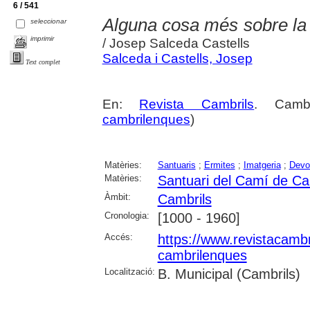
6 / 541
Alguna cosa més sobre la 
seleccionar
imprimir
/ Josep Salceda Castells
Salceda i Castells, Josep
Text complet
En:
Revista Cambrils
. Camb
cambrilenques
)
Matèries:
Santuaris
;
Ermites
;
Imatgeria
;
Devo
Matèries:
Santuari del Camí de Ca
Àmbit:
Cambrils
Cronologia:
[1000 - 1960]
Accés:
https://www.revistacambr
cambrilenques
Localització:
B. Municipal (Cambrils)