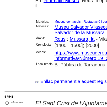
En:
Informatiu Museu
. Reus. II èp
il.
Matèries:
Museus comarcals
;
Restauració i co
Matèries:
Museu Salvador Vilasec
Salvador de la Mussara
Àmbit:
Reus
;
Mussara, la
- Vil
Cronologia:
[1400 - 1500]; [2000]
Accés:
https://www.museudereus.c
informativa/Número 19
Localització:
B. Pública de Tarragona
Enllaç permanent a aquest regis
5 / 541
El Sant Crist de l'Ajuntam
seleccionar