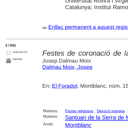
Universitat Rovira i Virgi
Catalunya; Institut Ram
Enllaç permanent a aquest regis
2 / 541
Festes de coronació de 
seleccionar
imprimir
Josep Dalmau Moix
Dalmau Moix, Josep
En:
El Foradot
. Montblanc, núm. 15
Matèries:
Festes religioses
;
Devoció mariana
;
Matèries:
Santuari de la Serra de
Àmbit:
Montblanc