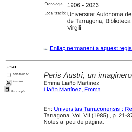
Cronologia:
1906 - 2026
Localització:
Universitat Autònoma de 
de Tarragona; Biblioteca 
Virgili
Enllaç permanent a aquest regis
3 / 541
Peris Austri, un imaginer
seleccionar
imprimir
Emma Liaño Martínez
Liaño Martínez, Emma
Text complet
En:
Universitas Tarraconensis : Rev
Tarragona. Vol. VII (1985) , p. 21-3
Notes al peu de pàgina.