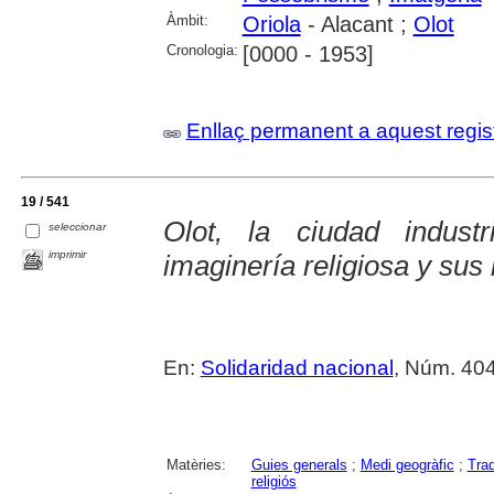
Àmbit:
Oriola
- Alacant ;
Olot
Cronologia:
[0000 - 1953]
Enllaç permanent a aquest regis
19 / 541
Olot, la ciudad indus
seleccionar
imprimir
imaginería religiosa y sus
En:
Solidaridad nacional
, Núm. 404
Matèries:
Guies generals
;
Medi geogràfic
;
Trad
religiós