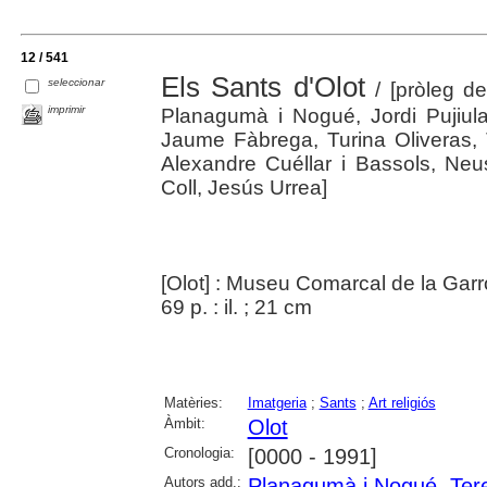
12 / 541
Els Sants d'Olot
seleccionar
/ [pròleg de
imprimir
Planagumà i Nogué, Jordi Pujiula
Jaume Fàbrega, Turina Oliveras, T
Alexandre Cuéllar i Bassols, Neus
Coll, Jesús Urrea]
[Olot] : Museu Comarcal de la Garr
69 p. : il. ; 21 cm
Matèries:
Imatgeria
;
Sants
;
Art religiós
Àmbit:
Olot
Cronologia:
[0000 - 1991]
Autors add.:
Planagumà i Nogué, Ter