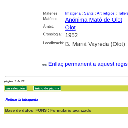
Matèries:
Imatgeria
;
Sants
;
Art religiós
;
Taller
Matèries:
Anónima Mató de Olot
Àmbit:
Olot
Cronologia:
1952
Localització:
B. Marià Vayreda (Olot)
Enllaç permanent a aquest regis
página 1 de 28
Refinar la búsqueda
Base de datos
FONS : Formulario avanzado
Buscar: