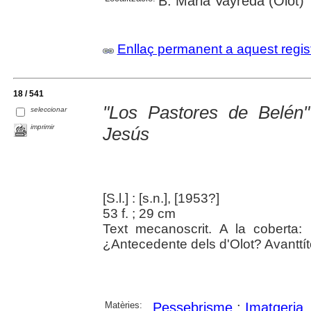
B. Marià Vayreda (Olot)
Enllaç permanent a aquest regis
18 / 541
"Los Pastores de Belén"
seleccionar
imprimir
Jesús
[S.l.] : [s.n.], [1953?]
53 f. ; 29 cm
Text mecanoscrit. A la coberta:
¿Antecedente dels d'Olot? Avanttít
Matèries:
Pessebrisme
;
Imatgeria