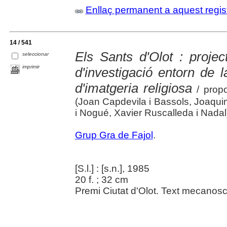
Enllaç permanent a aquest regis
14 / 541
Els Sants d'Olot : project
seleccionar
imprimir
d'investigació entorn de l
d'imatgeria religiosa
/ propo
(Joan Capdevila i Bassols, Joaq
i Nogué, Xavier Ruscalleda i Nadal
Grup Gra de Fajol
.
[S.l.] : [s.n.], 1985
20 f. ; 32 cm
Premi Ciutat d'Olot. Text mecanoscr