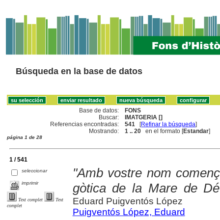
Búsqueda en la base de datos
Base de datos:
FONS
Buscar:
IMATGERIA []
Referencias encontradas:
541
[
Refinar la búsqueda
]
Mostrando:
1 .. 20
en el formato [
Estandar
]
página 1 de 28
1 / 541
"Amb vostre nom comença 
seleccionar
imprimir
gòtica de la Mare de Dé
Eduard Puigventós López
Text complet
Text
complet
Puigventós López, Eduard