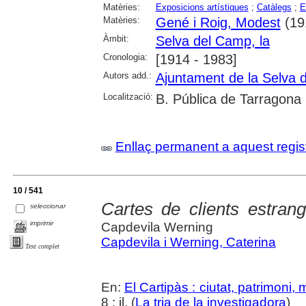
Matèries:
Exposicions artístiques
;
Catàlegs
;
E
Matèries:
Gené i Roig, Modest
(19
Àmbit:
Selva del Camp, la
Cronologia:
[1914 - 1983]
Autors add.:
Ajuntament de la Selva 
Localització:
B. Pública de Tarragona
Enllaç permanent a aquest regis
10 / 541
Cartes de clients estrang
seleccionar
imprimir
Capdevila Werning
Capdevila i Werning, Caterina
Text complet
En:
El Cartipàs : ciutat, patrimoni,
8 : il. (
La tria de la investigadora
)