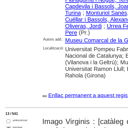
Capdevila i Bassols, Joa
Turina
;
Monturiol Sanés,
Cuéllar i Bassols, Alexa
Oliveras, Jordi
;
Urrea F
Pere
(Pr.)
Autors add.:
Museu Comarcal de la G
Localització:
Universitat Pompeu Fabra;
Nacional de Catalunya; 
(Vilanova i la Geltrú); M
Universitat Ramon Llull; 
Rahola (Girona)
Enllaç permanent a aquest regis
13 / 541
Imago Virginis : [catàleg
seleccionar
imprimir