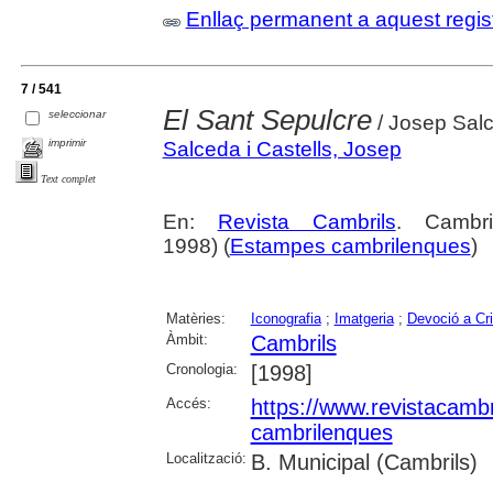
Enllaç permanent a aquest regis
7 / 541
El Sant Sepulcre
seleccionar
/ Josep Salc
imprimir
Salceda i Castells, Josep
Text complet
En:
Revista Cambrils
. Cambr
1998) (
Estampes cambrilenques
)
Matèries:
Iconografia
;
Imatgeria
;
Devoció a Cri
Àmbit:
Cambrils
Cronologia:
[1998]
Accés:
https://www.revistacambr
cambrilenques
Localització:
B. Municipal (Cambrils)