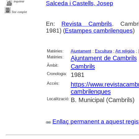
imprimir
Salceda i Castells, Josep
Text complet
En:
Revista Cambrils
. Cambr
1981) (
Estampes cambrilenques
)
Matèries:
Ajuntament
;
Escultura
;
Art religiós
;
Matèries:
Ajuntament de Cambrils
Àmbit:
Cambrils
Cronologia:
1981
Accés:
https://www.revistacambr
cambrilenques
Localització:
B. Municipal (Cambrils)
Enllaç permanent a aquest regis