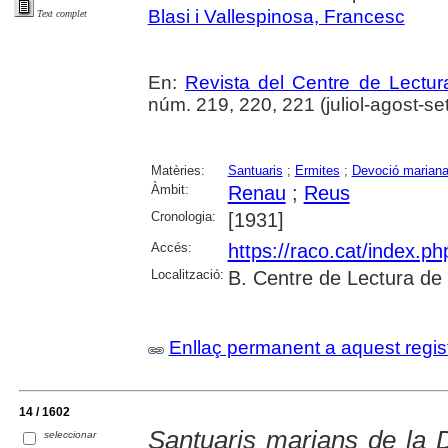
Blasi i Vallespinosa, Francesc
Text complet
En:
Revista del Centre de Lectu
núm. 219, 220, 221 (juliol-agost-se
Matèries:
Santuaris
;
Ermites
;
Devoció marian
Àmbit:
Renau
;
Reus
Cronologia:
[1931]
Accés:
https://raco.cat/index.p
Localització:
B. Centre de Lectura de
Enllaç permanent a aquest regis
14 / 1602
Santuaris marians de la 
seleccionar