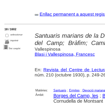
Enllaç permanent a aquest regis
18 / 1602
Santuaris marians de la D
seleccionar
imprimir
del Camp; Bràfim; Camb
Vallespinosa
Text complet
Blasi i Vallespinosa, Francesc
En:
Revista del Centre de Lectu
núm. 210 (octubre 1930), p. 249-269
Matèries:
Santuaris
;
Ermites
;
Devoció marian
Àmbit:
Borges del Camp, les
;
B
Cornudella de Montsant