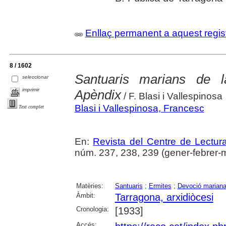
Enllaç permanent a aquest regis
8 / 1602
Santuaris marians de 
seleccionar
imprimir
Apèndix
/ F. Blasi i Vallespinosa
Blasi i Vallespinosa, Francesc
Text complet
En:
Revista del Centre de Lectu
núm. 237, 238, 239 (gener-febrer-ma
Matèries:
Santuaris
;
Ermites
;
Devoció marian
Àmbit:
Tarragona, arxidiòcesi
Cronologia:
[1933]
Accés: