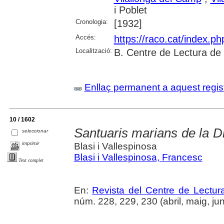
i Poblet
Cronologia:
[1932]
Accés:
https://raco.cat/index.p
Localització:
B. Centre de Lectura de
Enllaç permanent a aquest regis
10 / 1602
Santuaris marians de la Di
seleccionar
imprimir
Blasi i Vallespinosa
Blasi i Vallespinosa, Francesc
Text complet
En:
Revista del Centre de Lectu
núm. 228, 229, 230 (abril, maig, jun