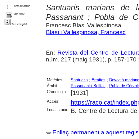
Santuaris marians de 
seleccionar
imprimir
Passanant ; Pobla de C
Francesc Blasi Vallespinosa
Text complet
Blasi i Vallespinosa, Francesc
En:
Revista del Centre de Lectu
núm. 217 (maig 1931), p. 157-170 : 
Matèries:
Santuaris
;
Ermites
;
Devoció marian
Àmbit:
Passanant i Belltall
;
Pobla de Cérvole
Cronologia:
[1931]
Accés:
https://raco.cat/index.p
Localització:
B. Centre de Lectura de
Enllaç permanent a aquest regis