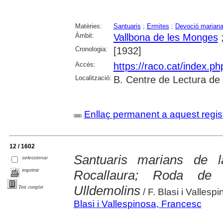
Matèries:
Santuaris
;
Ermites
;
Devoció marian
Àmbit:
Vallbona de les Monges
Cronologia:
[1932]
Accés:
https://raco.cat/index.p
Localització:
B. Centre de Lectura de
Enllaç permanent a aquest regis
12 / 1602
Santuaris marians de 
seleccionar
imprimir
Rocallaura; Roda de
Ulldemolins
Text complet
/ F. Blasi i Vallesp
Blasi i Vallespinosa, Francesc