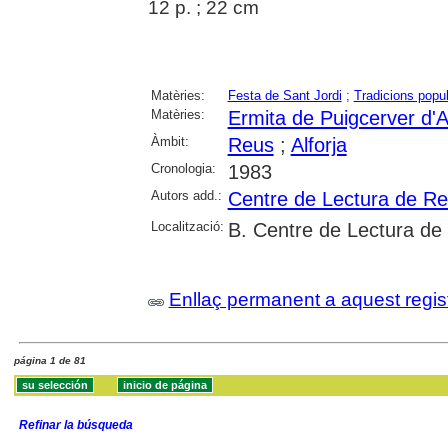
12 p. ; 22 cm
Matèries:
Festa de Sant Jordi
;
Tradicions popu
Matèries:
Ermita de Puigcerver d'Al
Àmbit:
Reus
;
Alforja
Cronologia:
1983
Autors add.:
Centre de Lectura de R
Localització:
B. Centre de Lectura de
Enllaç permanent a aquest regis
página 1 de 81
Refinar la búsqueda