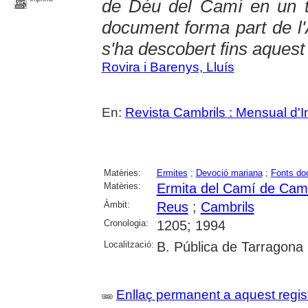
de Déu del Camí en un t
document forma part de l'
s'ha descobert fins aques
Rovira i Barenys, Lluís
En:
Revista Cambrils : Mensual d'I
Matèries:
Ermites
;
Devoció mariana
;
Fonts do
Matèries:
Ermita del Camí de Camb
Àmbit:
Reus
;
Cambrils
Cronologia:
1205; 1994
Localització:
B. Pública de Tarragona
Enllaç permanent a aquest regis