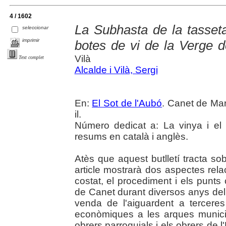
4 / 1602
La Subhasta de la tasseta
seleccionar
imprimir
botes de vi de la Verge d
Vilà
Text complet
Alcalde i Vilà, Sergi
En:
El Sot de l'Aubó
. Canet de Mar
il.
Número dedicat a: La vinya i el v
resums en català i anglès.
Atès que aquest butlletí tracta sob
article mostrarà dos aspectes rel
costat, el procediment i els punts 
de Canet durant diversos anys del 
venda de l'aiguardent a terceres
econòmiques a les arques municipa
obrers parroquials i els obrers de l