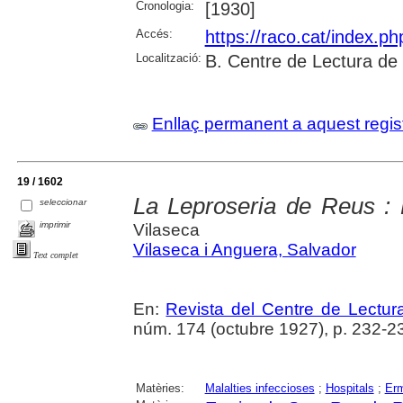
Cronologia:
[1930]
Accés:
https://raco.cat/index.p
Localització:
B. Centre de Lectura de
Enllaç permanent a aquest regis
19 / 1602
La Leproseria de Reus :
seleccionar
imprimir
Vilaseca
Vilaseca i Anguera, Salvador
Text complet
En:
Revista del Centre de Lectu
núm. 174 (octubre 1927), p. 232-2
Matèries:
Malalties infeccioses
;
Hospitals
;
Erm