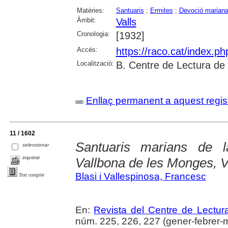
Matèries:
Santuaris
;
Ermites
;
Devoció marian
Àmbit:
Valls
Cronologia:
[1932]
Accés:
https://raco.cat/index.p
Localització:
B. Centre de Lectura de
Enllaç permanent a aquest regis
11 / 1602
Santuaris marians de 
seleccionar
imprimir
Vallbona de les Monges, V
Blasi i Vallespinosa, Francesc
Text complet
En:
Revista del Centre de Lectu
núm. 225, 226, 227 (gener-febrer-ma