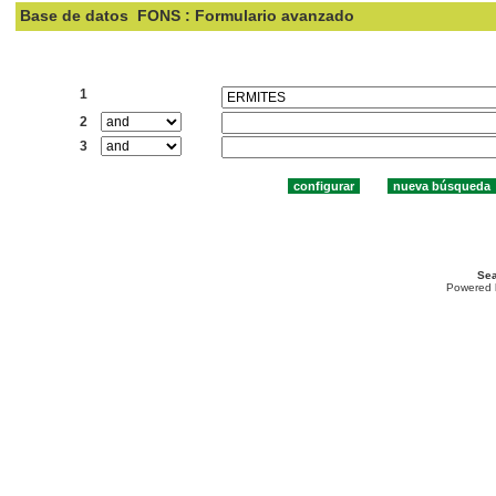
Base de datos
FONS : Formulario avanzado
Buscar:
1
2
3
Sea
Powered