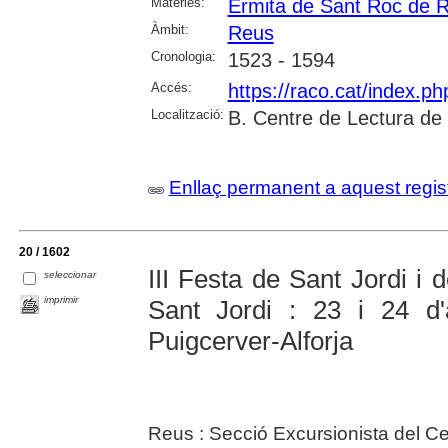
Matèries:
Ermita de Sant Roc de 
Àmbit:
Reus
Cronologia:
1523 - 1594
Accés:
https://raco.cat/index.p
Localització:
B. Centre de Lectura de
Enllaç permanent a aquest regis
20 / 1602
III Festa de Sant Jordi 
seleccionar
imprimir
Sant Jordi : 23 i 24 d'
Puigcerver-Alforja
Reus : Secció Excursionista del C