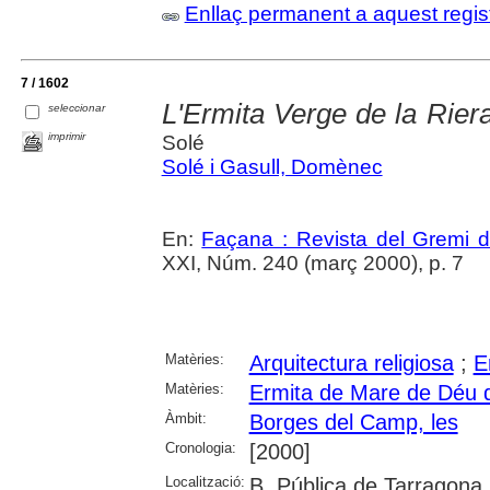
Enllaç permanent a aquest regis
7 / 1602
L'Ermita Verge de la Rier
seleccionar
imprimir
Solé
Solé i Gasull, Domènec
En:
Façana : Revista del Gremi 
XXI, Núm. 240 (març 2000), p. 7
Matèries:
Arquitectura religiosa
;
E
Matèries:
Ermita de Mare de Déu d
Àmbit:
Borges del Camp, les
Cronologia:
[2000]
Localització:
B. Pública de Tarragona