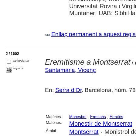
Universitat Rovira i Virgi
Muntaner; UAB: Sibhil·la
Enllaç permanent a aquest regis
2 / 1602
Eremitisme a Montserrat
seleccionar
/ 
imprimir
Santamaria, Vicenç
En:
Serra d'Or
. Barcelona, núm. 78
Matèries:
Monestirs
;
Ermitans
;
Ermites
Matèries:
Monestir de Montserrat
Àmbit:
Montserrat
- Monistrol d