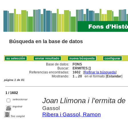
Búsqueda en la base de datos
Base de datos:
FONS
Buscar:
ERMITES []
Referencias encontradas:
1602
[
Refinar la búsqueda
]
Mostrando:
1 .. 20
en el formato [
Estandar
]
página 1 de 81
1 / 1602
Joan Llimona i l'ermita de
seleccionar
imprimir
Gassol
Ribera i Gassol, Ramon
Text complet