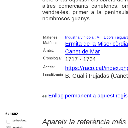
altres comerciants canetencs, om
vendre-les, primer a la penínsu
nombrosos guanys.
Matèries:
Indústria vinícola
;
Vi
;
Licors i aiguar
Matèries:
Ermita de la Misericòrdi
Àmbit:
Canet de Mar
Cronologia:
1717 - 1764
Accés:
https://raco.cat/index.p
Localització:
B. Gual i Pujadas (Cane
Enllaç permanent a aquest regis
5 / 1602
Apareix la referència més 
seleccionar
imprimir