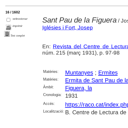
16 / 1602
Sant Pau de la Figuera
seleccionar
/ Jo
imprimir
Iglésies i Fort, Josep
Text complet
En:
Revista del Centre de Lectu
núm. 215 (març 1931), p. 97-98
Matèries:
Muntanyes
;
Ermites
Matèries:
Ermita de Sant Pau de l
Àmbit:
Figuera, la
Cronologia:
1931
Accés:
https://raco.cat/index.p
Localització:
B. Centre de Lectura de