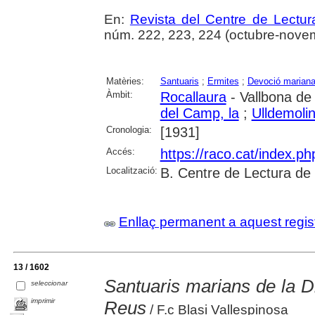
En:
Revista del Centre de Lectu
núm. 222, 223, 224 (octubre-novem
Matèries:
Santuaris
;
Ermites
;
Devoció marian
Àmbit:
Rocallaura
- Vallbona de
del Camp, la
;
Ulldemoli
Cronologia:
[1931]
Accés:
https://raco.cat/index.p
Localització:
B. Centre de Lectura de
Enllaç permanent a aquest regis
13 / 1602
Santuaris marians de la D
seleccionar
imprimir
Reus
/ F.c Blasi Vallespinosa