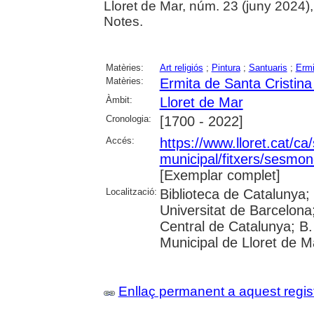
Lloret de Mar, núm. 23 (juny 2024), p
Notes.
Matèries:
Art religiós
;
Pintura
;
Santuaris
;
Ermi
Matèries:
Ermita de Santa Cristina
Àmbit:
Lloret de Mar
Cronologia:
[1700 - 2022]
Accés:
https://www.lloret.cat/ca
municipal/fitxers/sesmon
[Exemplar complet]
Localització:
Biblioteca de Catalunya;
Universitat de Barcelona;
Central de Catalunya; B.
Municipal de Lloret de M
Enllaç permanent a aquest regis