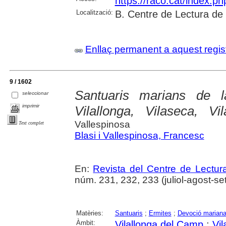
https://raco.cat/index.p
Localització:
B. Centre de Lectura de
Enllaç permanent a aquest regis
9 / 1602
Santuaris marians de 
seleccionar
imprimir
Vilallonga, Vilaseca, Vi
Vallespinosa
Text complet
Blasi i Vallespinosa, Francesc
En:
Revista del Centre de Lectu
núm. 231, 232, 233 (juliol-agost-se
Matèries:
Santuaris
;
Ermites
;
Devoció marian
Àmbit:
Vilallonga del Camp
;
Vil