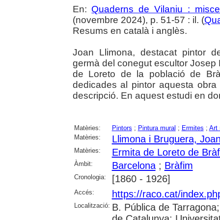
En:
Quaderns de Vilaniu : miscel
(novembre 2024), p. 51-57 : il. (
Qua
Resums en català i anglès.
Joan Llimona, destacat pintor d
germà del conegut escultor Josep L
de Loreto de la població de Brà
dedicades al pintor aquesta obr
descripció. En aquest estudi en don
Matèries:
Pintors
;
Pintura mural
;
Ermites
;
Art 
Matèries:
Llimona i Bruguera, Joa
Matèries:
Ermita de Loreto de Brà
Àmbit:
Barcelona
;
Bràfim
Cronologia:
[1860 - 1926]
Accés:
https://raco.cat/index.p
Localització:
B. Pública de Tarragona
de Catalunya; Universita