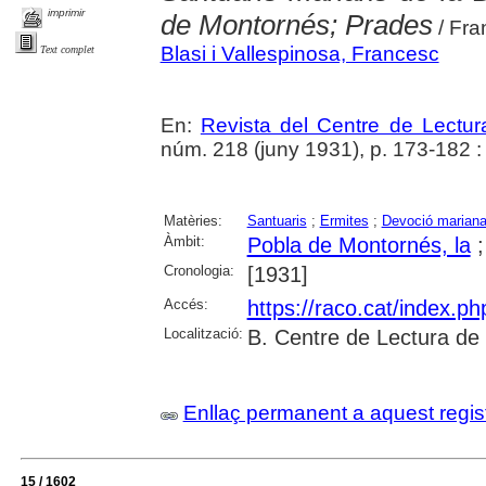
imprimir
de Montornés; Prades
/ Fra
Blasi i Vallespinosa, Francesc
Text complet
En:
Revista del Centre de Lectu
núm. 218 (juny 1931), p. 173-182 : i
Matèries:
Santuaris
;
Ermites
;
Devoció marian
Àmbit:
Pobla de Montornés, la
Cronologia:
[1931]
Accés:
https://raco.cat/index.p
Localització:
B. Centre de Lectura de
Enllaç permanent a aquest regis
15 / 1602