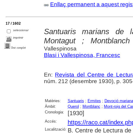
Enllaç permanent a aquest regis
17 / 1602
Santuaris marians de 
seleccionar
imprimir
Montagut ; Montblanch
Vallespinosa
Text complet
Blasi i Vallespinosa, Francesc
En:
Revista del Centre de Lectu
núm. 212 (desembre 1930), p. 305-3
Matèries:
Santuaris
;
Ermites
;
Devoció marian
Àmbit:
Querol
;
Montblanc
;
Mont-roig del C
Cronologia:
[1930]
Accés:
https://raco.cat/index.p
Localització:
B. Centre de Lectura de