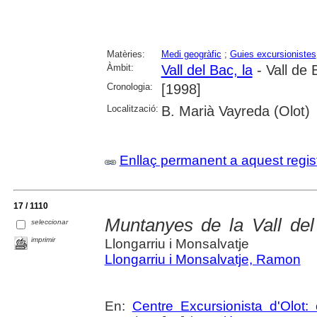
Matèries:
Medi geogràfic
;
Guies excursionistes
Àmbit:
Vall del Bac, la
- Vall de 
Cronologia:
[1998]
Localització:
B. Marià Vayreda (Olot)
Enllaç permanent a aquest regis
17 / 1110
Muntanyes de la Vall del
seleccionar
imprimir
Llongarriu i Monsalvatje
Llongarriu i Monsalvatje, Ramon
En:
Centre Excursionista d'Olot: 