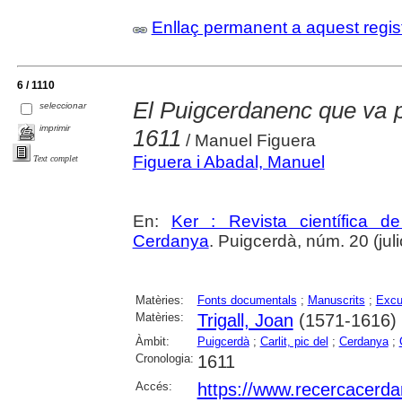
Enllaç permanent a aquest regis
6 / 1110
El Puigcerdanenc que va pu
seleccionar
imprimir
1611
/ Manuel Figuera
Figuera i Abadal, Manuel
Text complet
En:
Ker : Revista científica 
Cerdanya
. Puigcerdà, núm. 20 (julio
Matèries:
Fonts documentals
;
Manuscrits
;
Excu
Matèries:
Trigall, Joan
(1571-1616)
Àmbit:
Puigcerdà
;
Carlit, pic del
;
Cerdanya
;
Cronologia:
1611
Accés:
https://www.recercacerdan