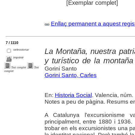
[Exemplar complet]
Enllaç permanent a aquest regis
7 / 1110
La Montaña, nuestra patr
seleccionar
imprimir
y turístico de la montaña
Gorini Santo
Text complet
Text
complet
Gorini Santo, Carles
En:
Historia Social
. Valencia, núm. 
Notes a peu de pàgina. Resums en 
A Catalunya l'excursionisme v
principalment, entre 1880 i 1936.
trobar en els excursionistes una p
la identitat nacional. Però també l