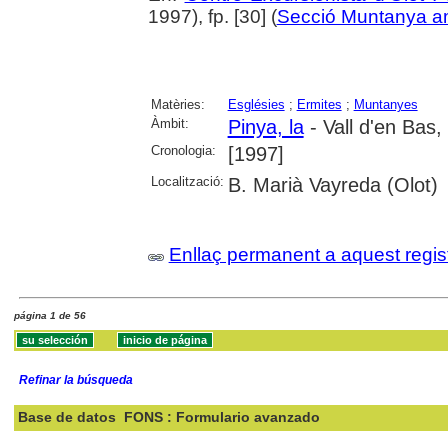
1997), fp. [30] (
Secció Muntanya a
Matèries:
Esglésies
;
Ermites
;
Muntanyes
Àmbit:
Pinya, la
- Vall d'en Bas, 
Cronologia:
[1997]
Localització:
B. Marià Vayreda (Olot)
Enllaç permanent a aquest regis
página 1 de 56
Refinar la búsqueda
Base de datos
FONS : Formulario avanzado