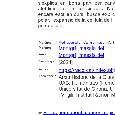
s'explica en bona part per canv
afebliment del motor sinòptic d'aq
encara està en curs, busca explica
polar, l'expansió de la cèl·lula de
perceptible.
Matèries:
Medi geogràfic
;
Canvi climàtic
;
Vent
Matèries:
Montgrí, massís del
Àmbit:
Montgrí, massís del
Cronologia:
[2024]
Accés:
https://raco.cat/index.
Localització:
Arxiu Històric de la Ciut
UAB: Humanitats (Hemero
Universitat de Girona; U
i Virgili; Institut Ramon 
Enllaç permanent a aquest regis