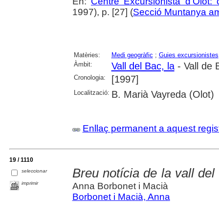
En:
Centre Excursionista d'Olot: 
1997), p. [27] (
Secció Muntanya a
Matèries:
Medi geogràfic
;
Guies excursionistes
Àmbit:
Vall del Bac, la
- Vall de 
Cronologia:
[1997]
Localització:
B. Marià Vayreda (Olot)
Enllaç permanent a aquest regis
19 / 1110
Breu notícia de la vall de
seleccionar
imprimir
Anna Borbonet i Macià
Borbonet i Macià, Anna