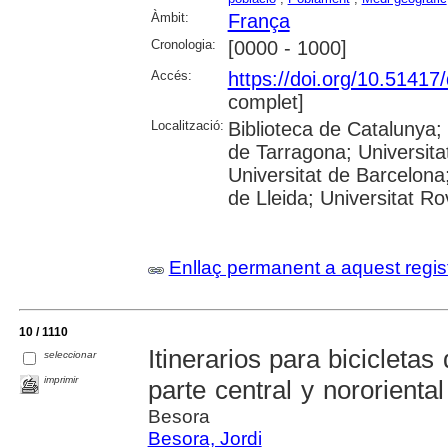
Àmbit:
França
Cronologia:
[0000 - 1000]
Accés:
https://doi.org/10.5141
complet]
Localització:
Biblioteca de Catalunya
de Tarragona; Universit
Universitat de Barcelona;
de Lleida; Universitat Rovi
Enllaç permanent a aquest regis
10 / 1110
Itinerarios para bicicleta
seleccionar
imprimir
parte central y nororienta
Besora
Besora, Jordi