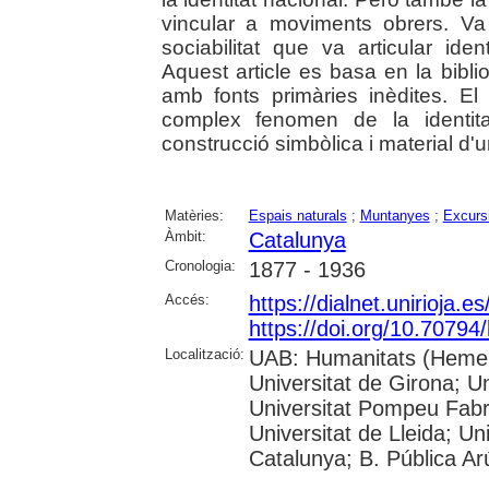
vincular a moviments obrers. V
sociabilitat que va articular ident
Aquest article es basa en la biblio
amb fonts primàries inèdites. El
complex fenomen de la identita
construcció simbòlica i material d
Matèries:
Espais naturals
;
Muntanyes
;
Excurs
Àmbit:
Catalunya
Cronologia:
1877 - 1936
Accés:
https://dialnet.unirioja.
https://doi.org/10.70794
Localització:
UAB: Humanitats (Hemero
Universitat de Girona; Un
Universitat Pompeu Fabra;
Universitat de Lleida; Un
Catalunya; B. Pública Ar