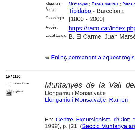
Matèries:
Muntanyes
;
Espais naturals
;
Parcs d
Àmbit:
Tibidabo
- Barcelona
Cronologia:
[1800 - 2000]
Accés:
https://raco.cat/index.p
Localització:
B. El Carmel-Juan Marsé
Enllaç permanent a aquest regis
15 / 1110
Muntanyes de la Vall de
seleccionar
imprimir
Llongarriu i Monsalvatje
Llongarriu i Monsalvatje, Ramon
En:
Centre Excursionista d'Olot: c
1998), p. [31] (
Secció Muntanya a