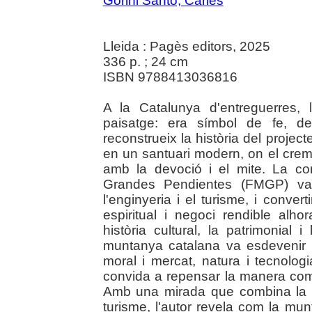
Gorini Santo, Carles
Lleida : Pagès editors, 2025
336 p. ; 24 cm
ISBN 9788413036816
A la Catalunya d'entreguerres
paisatge: era símbol de fe, de
reconstrueix la història del project
en un santuari modern, on el crema
amb la devoció i el mite. La c
Grandes Pendientes (FMGP) va s
l'enginyeria i el turisme, i conve
espiritual i negoci rendible al
història cultural, la patrimonial 
muntanya catalana va esdevenir e
moral i mercat, natura i tecnolog
convida a repensar la manera com 
Amb una mirada que combina la hist
turisme, l'autor revela com la mu