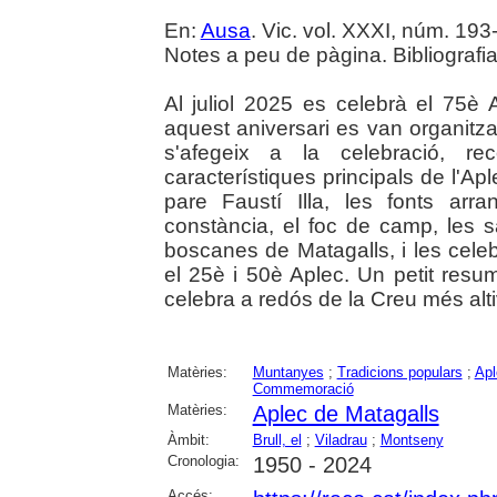
En:
Ausa
. Vic. vol. XXXI, núm. 193-
Notes a peu de pàgina. Bibliografia
Al juliol 2025 es celebrà el 75
aquest aniversari es van organitzar 
s'afegeix a la celebració, r
característiques principals de l'Ap
pare Faustí Illa, les fonts arr
constància, el foc de camp, les 
boscanes de Matagalls, i les cele
el 25è i 50è Aplec. Un petit resu
celebra a redós de la Creu més alt
Matèries:
Muntanyes
;
Tradicions populars
;
Apl
Commemoració
Matèries:
Aplec de Matagalls
Àmbit:
Brull, el
;
Viladrau
;
Montseny
Cronologia:
1950 - 2024
Accés: