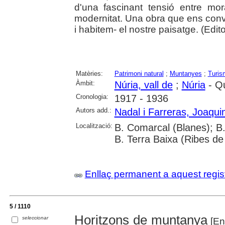
d'una fascinant tensió entre mora
modernitat. Una obra que ens con
i habitem- el nostre paisatge. (Editor
Matèries:
Patrimoni natural
;
Muntanyes
;
Turis
Àmbit:
Núria, vall de
;
Núria
- Q
Cronologia:
1917 - 1936
Autors add.:
Nadal i Farreras, Joaqu
Localització:
B. Comarcal (Blanes); B
B. Terra Baixa (Ribes de
Enllaç permanent a aquest regis
5 / 1110
Horitzons de muntanya
seleccionar
[En