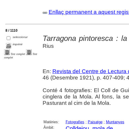
Enllaç permanent a aquest regis
8 / 1110
Tarragona pintoresca : l
seleccionar
imprimir
Rius
Text complet
Text
complet
En:
Revista del Centre de Lectura
46 (Desembre 1921), p. 407-409; 41
Conté 4 fotografies: El Coll de Gu
cinglera de la Mola. Al fons, la s
Pasturant al cim de la Mola.
Matèries:
Fotografies
;
Paisatge
;
Muntanyes
Àmbit:
Colldejou, mola de