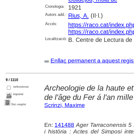
Cronologia:
1921
Autors add.:
Rius, A.
(Il·l.)
Accés:
https://raco.cat/index.p
https://raco.cat/index.p
Localització:
B. Centre de Lectura de
Enllaç permanent a aquest regis
9 / 1110
Archeologie de la haute e
seleccionar
imprimir
de l'âge du Fer á l'an mille
Scrinzi, Maxime
Text complet
En:
141488
Ager Tarraconensis 5 :
i història : Actes del Simposi int