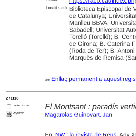
https://raco.cat/index.p
Localització:
Biblioteca Episcopal de V
de Catalunya; Universita
Manlleu BBVA; Universitat 
Sabadell; Universitat Au
Torelló (Torelló); B. Cen
de Girona; B. Caterina 
(Roda de Ter); B. Antoni 
Marquès de Remisa (Sant
Enllaç permanent a aquest regis
2 / 1110
El Montsant : paradís verti
seleccionar
imprimir
Magarolas Guinovart, Jan
En:
NW : la revista de Reus
. Any X