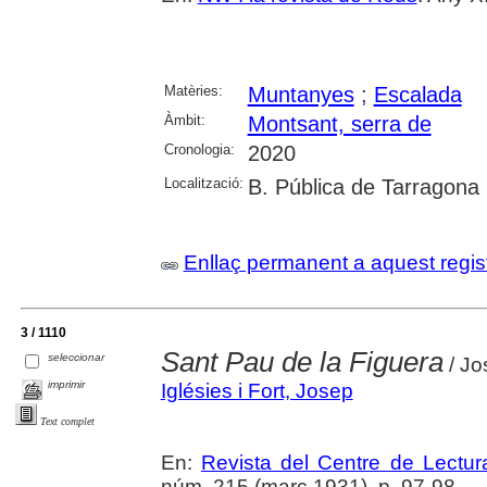
Matèries:
Muntanyes
;
Escalada
Àmbit:
Montsant, serra de
Cronologia:
2020
Localització:
B. Pública de Tarragona
Enllaç permanent a aquest regis
3 / 1110
Sant Pau de la Figuera
seleccionar
/ Jo
imprimir
Iglésies i Fort, Josep
Text complet
En:
Revista del Centre de Lectu
núm. 215 (març 1931), p. 97-98