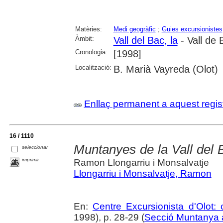
Matèries:
Medi geogràfic
;
Guies excursionistes
Àmbit:
Vall del Bac, la
- Vall de 
Cronologia:
[1998]
Localització:
B. Marià Vayreda (Olot)
Enllaç permanent a aquest regis
16 / 1110
Muntanyes de la Vall del B
seleccionar
imprimir
Ramon Llongarriu i Monsalvatje
Llongarriu i Monsalvatje, Ramon
En:
Centre Excursionista d'Olot: c
1998), p. 28-29 (
Secció Muntanya