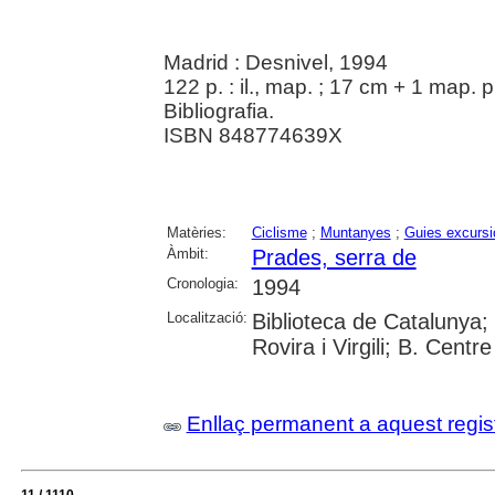
Madrid : Desnivel, 1994
122 p. : il., map. ; 17 cm + 1 map. 
Bibliografia.
ISBN 848774639X
Matèries:
Ciclisme
;
Muntanyes
;
Guies excursi
Àmbit:
Prades, serra de
Cronologia:
1994
Localització:
Biblioteca de Catalunya; 
Rovira i Virgili; B. Cent
Enllaç permanent a aquest regis
11 / 1110