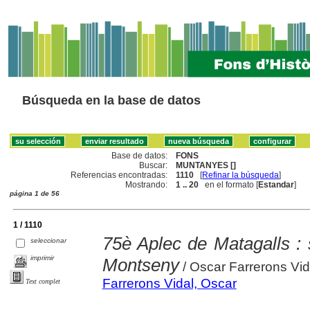
Búsqueda en la base de datos
Base de datos:
FONS
Buscar:
MUNTANYES []
Referencias encontradas:
1110
[
Refinar la búsqueda
]
Mostrando:
1 .. 20
en el formato [
Estandar
]
página 1 de 56
1 / 1110
75è Aplec de Matagalls : 
seleccionar
imprimir
Montseny
/ Oscar Farrerons Vid
Farrerons Vidal, Oscar
Text complet