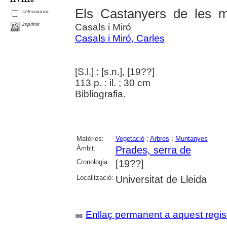
Els Castanyers de les 
seleccionar
imprimir
Casals i Miró
Casals i Miró, Carles
[S.l.] : [s.n.], [19??]
113 p. : il. ; 30 cm
Bibliografia.
Matèries:
Vegetació
;
Arbres
;
Muntanyes
Àmbit:
Prades, serra de
Cronologia:
[19??]
Localització:
Universitat de Lleida
Enllaç permanent a aquest regis