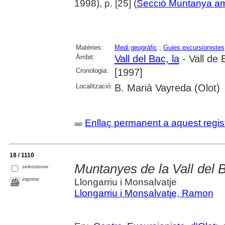
1998), p. [25] (
Secció Muntanya a
Matèries:
Medi geogràfic
;
Guies excursionistes
Àmbit:
Vall del Bac, la
- Vall de 
Cronologia:
[1997]
Localització:
B. Marià Vayreda (Olot)
Enllaç permanent a aquest regis
18 / 1110
Muntanyes de la Vall del B
seleccionar
imprimir
Llongarriu i Monsalvatje
Llongarriu i Monsalvatje, Ramon