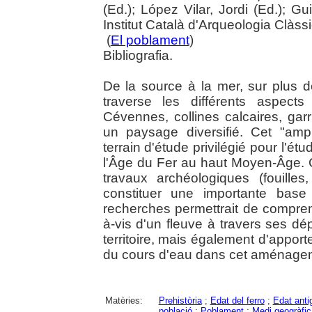
(Ed.); López Vilar, Jordi (Ed.); Gu
Institut Català d'Arqueologia Clàss
(
El poblament
)
Bibliografia.
De la source à la mer, sur plus d
traverse les différents aspect
Cévennes, collines calcaires, ga
un paysage diversifié. Cet "amp
terrain d'étude privilégié pour l'é
l'Âge du Fer au haut Moyen-Âge. 
travaux archéologiques (fouilles
constituer une importante base
recherches permettrait de compre
à-vis d'un fleuve à travers ses d
territoire, mais également d'appor
du cours d'eau dans cet aménage
Matèries:
Prehistòria
;
Edat del ferro
;
Edat anti
població
;
Poblament
;
Medi geogràfic