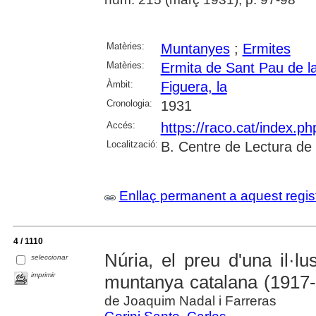
Matèries:
Muntanyes
;
Ermites
Matèries:
Ermita de Sant Pau de l
Àmbit:
Figuera, la
Cronologia:
1931
Accés:
https://raco.cat/index.p
Localització:
B. Centre de Lectura de
Enllaç permanent a aquest regis
4 / 1110
Núria, el preu d'una il·lu
seleccionar
imprimir
muntanya catalana (1917
de Joaquim Nadal i Farreras