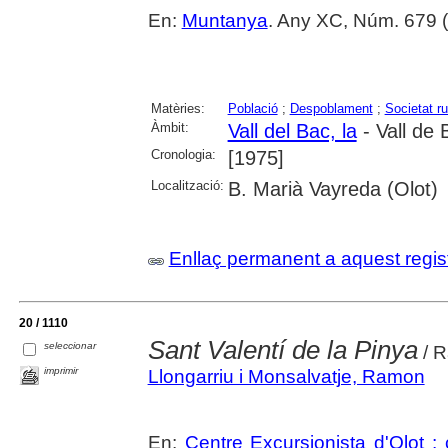
En:
Muntanya
. Any XC, Núm. 679 (
Matèries:
Població
;
Despoblament
;
Societat ru
Àmbit:
Vall del Bac, la
- Vall de 
Cronologia:
[1975]
Localització:
B. Marià Vayreda (Olot)
Enllaç permanent a aquest regis
20 / 1110
Sant Valentí de la Pinya
seleccionar
/ R
imprimir
Llongarriu i Monsalvatje, Ramon
En:
Centre Excursionista d'Olot : 