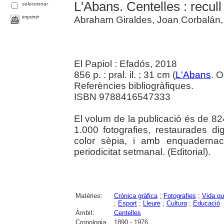
L'Abans. Centelles : recul
seleccionar
imprimir
Abraham Giraldes, Joan Corbalán, [
El Papiol : Efadós, 2018
856 p. : pral. il. ; 31 cm (
L'Abans
. 
Referències bibliogràfiques.
ISBN 9788416547333
El volum de la publicació és de 
1.000 fotografies, restaurades di
color sèpia, i amb enquadernac
periodicitat setmanal. (Editorial).
Matèries:
Crònica gràfica
;
Fotografies
;
Vida qu
;
Esport
;
Lleure
;
Cultura
;
Educació
Àmbit:
Centelles
Cronologia:
1890 - 1976