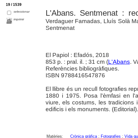
19 / 1539
L'Abans. Sentmenat : rec
seleccionar
imprimir
Verdaguer Famadas, Lluís Solà Ma
Sentmenat
El Papiol : Efadós, 2018
853 p. : pral. il. ; 31 cm (
L'Abans
. V
Referències bibliogràfiques.
ISBN 9788416547876
El llibre és un recull fotografies re
1880 i 1975. Posa l'èmfasi en l
viure, els costums, les tradicions 
edificis i els monuments. (Editorial)
Matèries:
Crònica gràfica
;
Fotografies
;
Vida qu