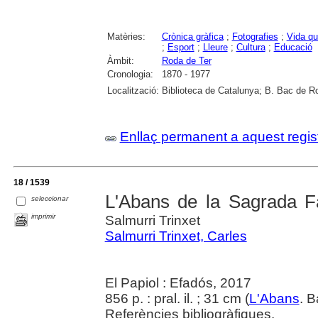
Matèries:
Crònica gràfica
;
Fotografies
;
Vida qu
;
Esport
;
Lleure
;
Cultura
;
Educació
Àmbit:
Roda de Ter
Cronologia:
1870 - 1977
Localització:
Biblioteca de Catalunya; B. Bac de Ro
Enllaç permanent a aquest regis
18 / 1539
L'Abans de la Sagrada Fa
seleccionar
imprimir
Salmurri Trinxet
Salmurri Trinxet, Carles
El Papiol : Efadós, 2017
856 p. : pral. il. ; 31 cm (
L'Abans
. 
Referències bibliogràfiques.