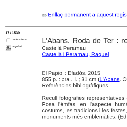
Enllaç permanent a aquest regis
17 / 1539
L'Abans. Roda de Ter : re
seleccionar
imprimir
Castellà Perarnau
Castellà i Perarnau, Raquel
El Papiol : Efadós, 2015
855 p. : pral. il. ; 31 cm (
L'Abans
. 
Referències bibliogràfiques.
Recull fotografies representatives
Posa l'èmfasi en l'aspecte hum
costums, les tradicions i les festes,
monuments més emblemàtics. (Edito