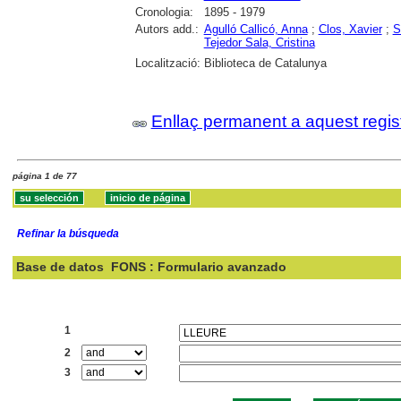
Cronologia:
1895 - 1979
Autors add.:
Agulló Callicó, Anna
;
Clos, Xavier
;
S
Tejedor Sala, Cristina
Localització:
Biblioteca de Catalunya
Enllaç permanent a aquest regis
página 1 de 77
Refinar la búsqueda
Base de datos
FONS : Formulario avanzado
Buscar:
1
2
3