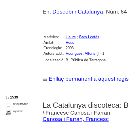
En:
Descobrir Catalunya
, Núm. 64 
Matèries:
Lleure
;
Bars i cafès
Àmbit:
Reus
Cronologia:
2003
Autors add.:
Rodríguez, Alfons
(Il·l.)
Localització:
B. Pública de Tarragona
Enllaç permanent a aquest regis
3 / 1539
La Catalunya discoteca: Bi
seleccionar
imprimir
/ Francesc Canosa i Farran
Canosa i Farran, Francesc