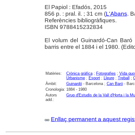
El Papiol : Efadós, 2015
856 p. : pral. il. ; 31 cm (
L'Abans
. 
Referències bibliogràfiques.
ISBN 9788415232834
El volum del Guinardó-Can Baró re
barris entre el 1884 i el 1980. (Edito
Matèries:
Crònica gràfica
;
Fotografies
;
Vida quo
Urbanisme
;
Esport
;
Lleure
;
Treball
;
C
Àmbit:
Guinardó
- Barcelona ;
Can Baró
- Barc
Cronologia:
1884 - 1980
Autors
Grup d'Estudis de la Vall d'Horta i la 
add.:
Enllaç permanent a aquest regis