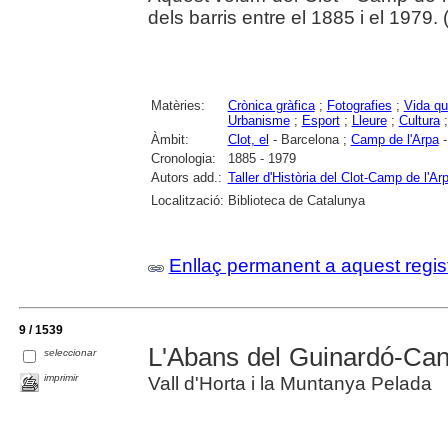
dels barris entre el 1885 i el 1979. (
Matèries:
Crònica gràfica
;
Fotografies
;
Vida qu
Urbanisme
;
Esport
;
Lleure
;
Cultura
Àmbit:
Clot, el
- Barcelona ;
Camp de l'Arpa
-
Cronologia:
1885 - 1979
Autors add.:
Taller d'Història del Clot-Camp de l'Ar
Localització:
Biblioteca de Catalunya
Enllaç permanent a aquest regis
9 / 1539
L'Abans del Guinardó-Ca
seleccionar
imprimir
Vall d'Horta i la Muntanya Pelada