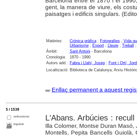
Barcelona entre el 1870 i el 1990,
gent, la manera de viure, els costu
paisatges i edificis singulars. (Editor
Matèries:
Crònica gràfica
;
Fotografies
;
Vida qu
Urbanisme
;
Esport
;
Lleure
;
Treball
Àmbit:
Sant Antoni
- Barcelona
Cronologia:
1870 - 1990
Autors add.:
Fabra i Llahí, Josep
;
Font i Ortí, Jord
Localització:
Biblioteca de Catalunya; Arxiu Històri
Enllaç permanent a aquest regis
5 / 1539
L'Abans. Arbúcies : recull
seleccionar
imprimir
Illa Colomer, Montse Duran Masó, 
Montells, Pepita Bancells Guiolà