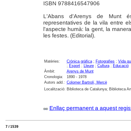
ISBN 9788416547906
L'Abans d'Arenys de Munt és 
representatives de la vila entre 
l'aspecte humà: la gent, la manera 
les festes. (Editorial).
Matèries:
Crònica gràfica
;
Fotografies
;
Vida qu
;
Esport
;
Lleure
;
Cultura
;
Educació
Àmbit:
Arenys de Munt
Cronologia:
1890 - 1978
Autors add.:
Colomer Bartrolí, Mercè
Localització:
Biblioteca de Catalunya; Biblioteca An
Enllaç permanent a aquest regis
7 / 1539