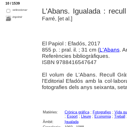
10 / 1539
L'Abans. Igualada : recul
seleccionar
imprimir
Farré, [et al.]
El Papiol : Efadós, 2017
855 p. : pral. il. ; 31 cm (
L'Abans
. A
Referències bibliogràfiques.
ISBN 9788416547647
El volum de L'Abans. Recull Gràf
l'Editorial Efadós amb la col·labor
fotografies dels anys seixanta, setan
Matèries:
Crònica gràfica
;
Fotografies
;
Vida qu
;
Esport
;
Lleure
;
Economia
;
Treball
Àmbit:
Igualada