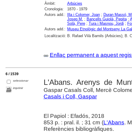
Àmbit:
Arbúcies
Cronologia:
1870 - 1979
Autors add.:
Illa i Colomer, Joan
;
Duran Massó, M
Josep M.
;
Bancells Guiolà, Pepita
;
A
Solà, Pere
;
Tura i Masnou, Jordi
;
Fo
Autors add.:
Museu Etnològic del Montseny La Gab
Localització:
B. Rafael Vilà Barnils (Arbúcies); B. 
Enllaç permanent a aquest regis
6 / 1539
L'Abans. Arenys de Munt 
seleccionar
imprimir
Gaspar Casals Coll, Mercè Colomer
Casals i Coll, Gaspar
El Papiol : Efadós, 2018
853 p. : pral. il. ; 31 cm (
L'Abans
. 
Referències bibliogràfiques.