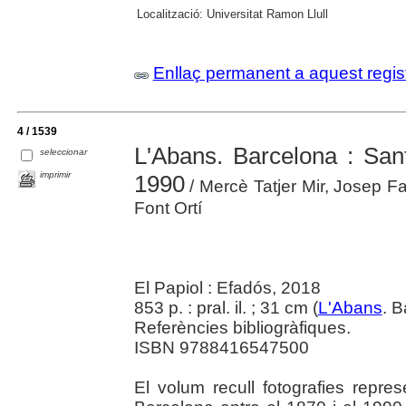
Localització:
Universitat Ramon Llull
Enllaç permanent a aquest regis
4 / 1539
L'Abans. Barcelona : Sant
seleccionar
imprimir
1990
/ Mercè Tatjer Mir, Josep Fa
Font Ortí
El Papiol : Efadós, 2018
853 p. : pral. il. ; 31 cm (
L'Abans
. 
Referències bibliogràfiques.
ISBN 9788416547500
El volum recull fotografies repre