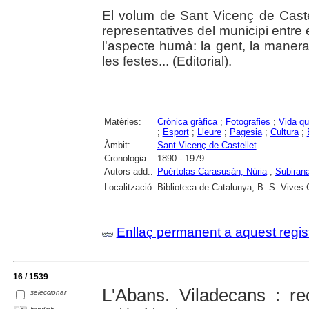
El volum de Sant Vicenç de Castell
representatives del municipi entre
l'aspecte humà: la gent, la manera 
les festes... (Editorial).
Matèries:
Crònica gràfica
;
Fotografies
;
Vida qu
;
Esport
;
Lleure
;
Pagesia
;
Cultura
;
Àmbit:
Sant Vicenç de Castellet
Cronologia:
1890 - 1979
Autors add.:
Puértolas Carasusán, Núria
;
Subirana
Localització:
Biblioteca de Catalunya; B. S. Vives 
Enllaç permanent a aquest regis
16 / 1539
L'Abans. Viladecans : re
seleccionar