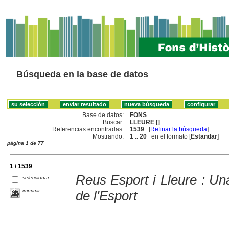
Búsqueda en la base de datos
Base de datos:
FONS
Buscar:
LLEURE []
Referencias encontradas:
1539
[
Refinar la búsqueda
]
Mostrando:
1 .. 20
en el formato [
Estandar
]
página 1 de 77
1 / 1539
Reus Esport i Lleure : Una
seleccionar
imprimir
de l'Esport