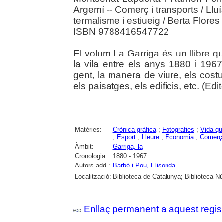
Argemí -- Comerç i transports / Llu
termalisme i estiueig / Berta Flores
ISBN 9788416547722
El volum La Garriga és un llibre qu
la vila entre els anys 1880 i 196
gent, la manera de viure, els costu
els paisatges, els edificis, etc. (Edito
Matèries:
Crònica gràfica
;
Fotografies
;
Vida qu
;
Esport
;
Lleure
;
Economia
;
Comerç
Àmbit:
Garriga, la
Cronologia:
1880 - 1967
Autors add.:
Barbé i Pou, Elisenda
Localització:
Biblioteca de Catalunya; Biblioteca Nú
Enllaç permanent a aquest regis