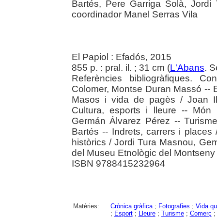
Bartés, Pere Garriga Solà, Jord
coordinador Manel Serras Vila
El Papiol : Efadós, 2015
855 p. : pral. il. ; 31 cm (
L'Abans
. S
Referències bibliogràfiques. Co
Colomer, Montse Duran Massó -- E
Masos i vida de pagès / Joan I
Cultura, esports i lleure -- Món 
Germán Álvarez Pérez -- Turisme
Bartés -- Indrets, carrers i place
històrics / Jordi Tura Masnou, Ge
del Museu Etnològic del Montseny L
ISBN 9788415232964
Matèries:
Crònica gràfica
;
Fotografies
;
Vida qu
;
Esport
;
Lleure
;
Turisme
;
Comerç