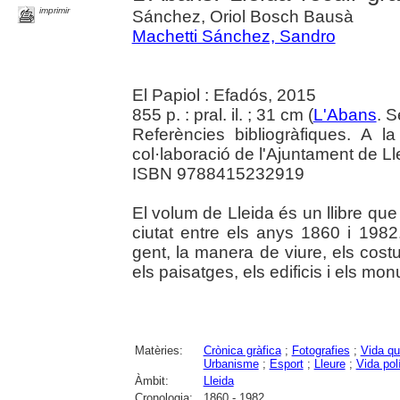
imprimir
Sánchez, Oriol Bosch Bausà
Machetti Sánchez, Sandro
El Papiol : Efadós, 2015
855 p. : pral. il. ; 31 cm (
L'Abans
. S
Referències bibliogràfiques. A l
col·laboració de l'Ajuntament de Ll
ISBN 9788415232919
El volum de Lleida és un llibre que 
ciutat entre els anys 1860 i 1982
gent, la manera de viure, els costu
els paisatges, els edificis i els m
Matèries:
Crònica gràfica
;
Fotografies
;
Vida qu
Urbanisme
;
Esport
;
Lleure
;
Vida pol
Àmbit:
Lleida
Cronologia:
1860 - 1982