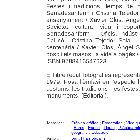
Festes i tradicions, temps de 
Serradesanferm i Cristina Tejedor 
ensenyament / Xavier Clos, Àngel
Societat, cultura, vida i esp
Serradesanferm -- Oficis, indúst
Callicó i Cristina Tejedor Sala --
centenària / Xavier Clos, Àngel S
bosc i els masos, la vida a pagès
ISBN 9788416547623
El llibre recull fotografies represen
1979. Posa l'èmfasi en l'aspecte 
costums, les tradicions i les festes,
monuments. (Editorial).
Matèries:
Crònica gràfica
;
Fotografies
;
Vida qu
;
Barris
;
Esport
;
Lleure
;
Pràctica rel
geogràfic
;
Educació
Àmbit:
Sant Hilari Sacalm