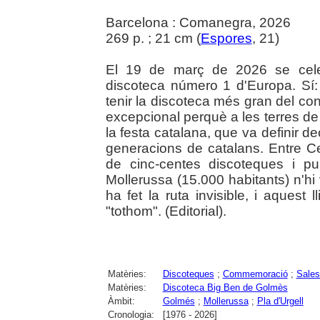
Barcelona : Comanegra, 2026
269 p. ; 21 cm (
Espores
, 21)
El 19 de març de 2026 se cele
discoteca número 1 d'Europa. Sí: 
tenir la discoteca més gran del con
excepcional perquè a les terres de 
la festa catalana, que va definir dec
generacions de catalans. Entre C
de cinc-centes discoteques i p
Mollerussa (15.000 habitants) n'hi
ha fet la ruta invisible, i aquest
"tothom". (Editorial).
Matèries:
Discoteques
;
Commemoració
;
Sales
Matèries:
Discoteca Big Ben de Golmès
Àmbit:
Golmés
;
Mollerussa
;
Pla d'Urgell
Cronologia:
[1976 - 2026]