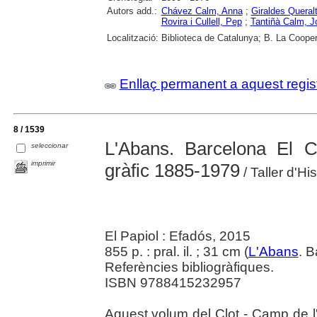
Autors add.:
Chávez Calm, Anna
;
Giraldes Queral
Rovira i Cullell, Pep
;
Tantiñà Calm, Jo
Localització:
Biblioteca de Catalunya; B. La Cooper
Enllaç permanent a aquest regis
8 / 1539
L'Abans. Barcelona El C
seleccionar
imprimir
gràfic 1885-1979
/ Taller d'Hi
El Papiol : Efadós, 2015
855 p. : pral. il. ; 31 cm (
L'Abans
. 
Referències bibliogràfiques.
ISBN 9788415232957
Aquest volum del Clot - Camp de l'