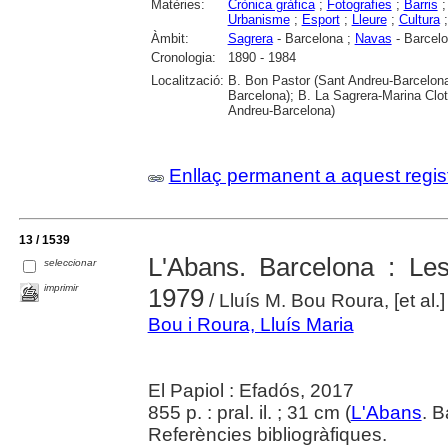
Matèries:
Crònica gràfica
;
Fotografies
;
Barris
Urbanisme
;
Esport
;
Lleure
;
Cultura
Àmbit:
Sagrera
- Barcelona ;
Navas
- Barcel
Cronologia:
1890 - 1984
Localització:
B. Bon Pastor (Sant Andreu-Barcelona
Barcelona); B. La Sagrera-Marina Clote
Andreu-Barcelona)
Enllaç permanent a aquest regis
13 / 1539
L'Abans. Barcelona : Les
seleccionar
imprimir
1979
/ Lluís M. Bou Roura, [et al.]
Bou i Roura, Lluís Maria
El Papiol : Efadós, 2017
855 p. : pral. il. ; 31 cm (
L'Abans
. 
Referències bibliogràfiques.