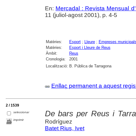
En:
Mercadal : Revista Mensual d'
11 (juliol-agost 2001), p. 4-5
Matèries:
Esport
;
Lleure
;
Empreses municipal
Matèries:
Esport i Lleure de Reus
Àmbit:
Reus
Cronologia:
2001
Localització:
B. Pública de Tarragona
Enllaç permanent a aquest regis
2 / 1539
De bars per Reus i Tarr
seleccionar
imprimir
Rodríguez
Batet Rius, Ivet