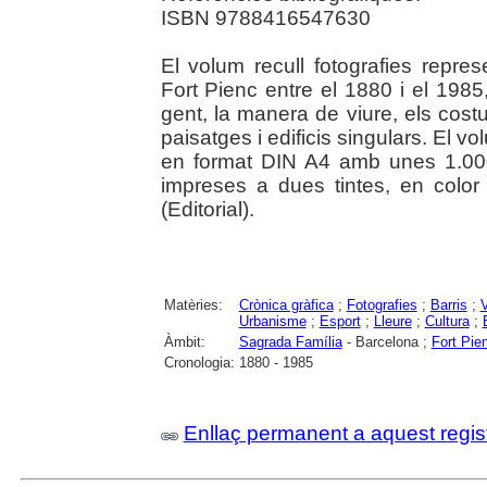
ISBN 9788416547630
El volum recull fotografies repre
Fort Pienc entre el 1880 i el 1985
gent, la manera de viure, els costu
paisatges i edificis singulars. El 
en format DIN A4 amb unes 1.000 
impreses a dues tintes, en colo
(Editorial).
Matèries:
Crònica gràfica
;
Fotografies
;
Barris
;
V
Urbanisme
;
Esport
;
Lleure
;
Cultura
;
Àmbit:
Sagrada Família
- Barcelona ;
Fort Pie
Cronologia:
1880 - 1985
Enllaç permanent a aquest regis