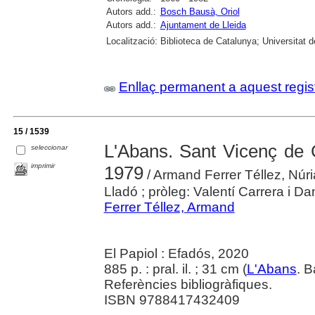
Autors add.:
Bosch Bausà, Oriol
Autors add.:
Ajuntament de Lleida
Localització:
Biblioteca de Catalunya; Universitat d
Enllaç permanent a aquest regis
15 / 1539
L'Abans. Sant Vicenç de Ca
seleccionar
imprimir
1979
/ Armand Ferrer Téllez, Núr
Lladó ; pròleg: Valentí Carrera i Da
Ferrer Téllez, Armand
El Papiol : Efadós, 2020
885 p. : pral. il. ; 31 cm (
L'Abans
. 
Referències bibliogràfiques.
ISBN 9788417432409