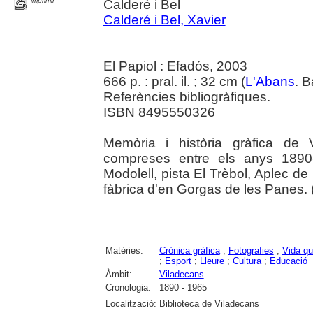
imprimir
Calderé i Bel
Calderé i Bel, Xavier
El Papiol : Efadós, 2003
666 p. : pral. il. ; 32 cm (
L'Abans
. B
Referències bibliogràfiques.
ISBN 8495550326
Memòria i història gràfica de 
compreses entre els anys 1890-
Modolell, pista El Trèbol, Aplec de
fàbrica d'en Gorgas de les Panes. (E
Matèries:
Crònica gràfica
;
Fotografies
;
Vida qu
;
Esport
;
Lleure
;
Cultura
;
Educació
Àmbit:
Viladecans
Cronologia:
1890 - 1965
Localització:
Biblioteca de Viladecans