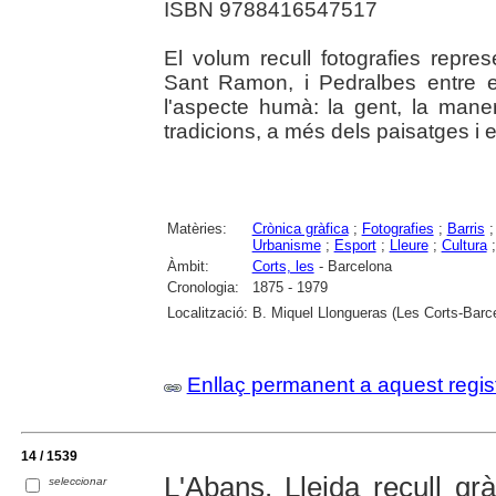
ISBN 9788416547517
El volum recull fotografies repres
Sant Ramon, i Pedralbes entre e
l'aspecte humà: la gent, la maner
tradicions, a més dels paisatges i edi
Matèries:
Crònica gràfica
;
Fotografies
;
Barris
Urbanisme
;
Esport
;
Lleure
;
Cultura
Àmbit:
Corts, les
- Barcelona
Cronologia:
1875 - 1979
Localització:
B. Miquel Llongueras (Les Corts-Barce
Enllaç permanent a aquest regis
14 / 1539
L'Abans. Lleida recull gr
seleccionar