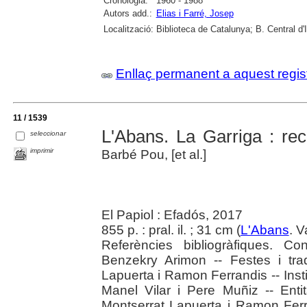
Cronologia:
1960 - 1988
Autors add.:
Elias i Farré, Josep
Localització:
Biblioteca de Catalunya; B. Central d'
Enllaç permanent a aquest regis
11 / 1539
L'Abans. La Garriga : rec
seleccionar
imprimir
Barbé Pou, [et al.]
El Papiol : Efadós, 2017
855 p. : pral. il. ; 31 cm (
L'Abans
. V
Referències bibliogràfiques. C
Benzekry Arimon -- Festes i trad
Lapuerta i Ramon Ferrandis -- Inst
Manel Vilar i Pere Muñiz -- Entit
Montserrat Lapuerta i Ramon Ferra