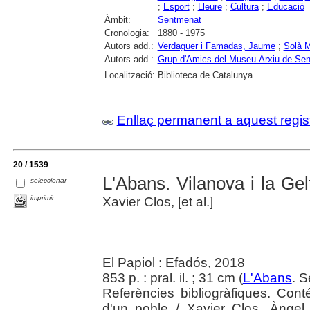
;
Esport
;
Lleure
;
Cultura
;
Educació
Àmbit:
Sentmenat
Cronologia:
1880 - 1975
Autors add.:
Verdaguer i Famadas, Jaume
;
Solà M
Autors add.:
Grup d'Amics del Museu-Arxiu de Se
Localització:
Biblioteca de Catalunya
Enllaç permanent a aquest regis
20 / 1539
L'Abans. Vilanova i la Gel
seleccionar
imprimir
Xavier Clos, [et al.]
El Papiol : Efadós, 2018
853 p. : pral. il. ; 31 cm (
L'Abans
. S
Referències bibliogràfiques. Conté
d'un poble / Xavier Clos, Àngel 