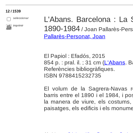
12 / 1539
L'Abans. Barcelona : La S
seleccionar
imprimir
1890-1984
/ Joan Pallarès-Per
Pallarès-Personat, Joan
El Papiol : Efadós, 2015
854 p. : pral. il. ; 31 cm (
L'Abans
. 
Referències bibliogràfiques.
ISBN 9788415232735
El volum de la Sagrera-Navas rec
barris entre el 1890 i el 1984, i p
la manera de viure, els costums, l
paisatges, els edificis i els monum