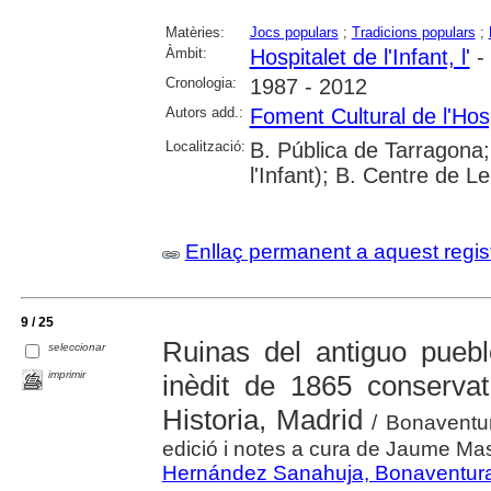
Matèries:
Jocs populars
;
Tradicions populars
;
Àmbit:
Hospitalet de l'Infant, l'
- 
Cronologia:
1987 - 2012
Autors add.:
Foment Cultural de l'Hosp
Localització:
B. Pública de Tarragona;
l'Infant); B. Centre de Le
Enllaç permanent a aquest regis
9 / 25
Ruinas del antiguo pueb
seleccionar
imprimir
inèdit de 1865 conserva
Historia, Madrid
/ Bonaventur
edició i notes a cura de Jaume M
Hernández Sanahuja, Bonaventur