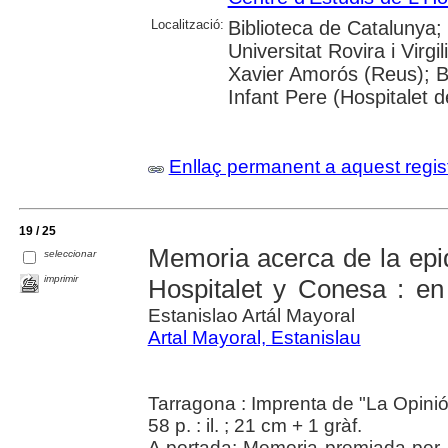
Localització:
Biblioteca de Catalunya;
Universitat Rovira i Virgi
Xavier Amorós (Reus); B.
Infant Pere (Hospitalet de
Enllaç permanent a aquest regis
19 / 25
Memoria acerca de la epi
seleccionar
imprimir
Hospitalet y Conesa : en
Estanislao Artál Mayoral
Artal Mayoral, Estanislau
Tarragona : Imprenta de "La Opini
58 p. : il. ; 21 cm + 1 gràf.
A portada: Memoria premiada per