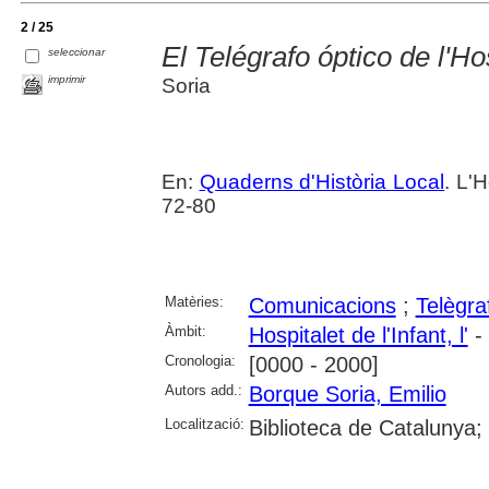
2 / 25
El Telégrafo óptico de l'Hos
seleccionar
imprimir
Soria
En:
Quaderns d'Història Local
. L'H
72-80
Matèries:
Comunicacions
;
Telègra
Àmbit:
Hospitalet de l'Infant, l'
- 
Cronologia:
[0000 - 2000]
Autors add.:
Borque Soria, Emilio
Localització:
Biblioteca de Catalunya;