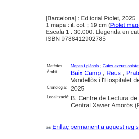
[Barcelona] : Editorial Piolet, 2025
1 mapa : il. col. ; 19 cm (
Piolet map
Escala 1 : 30.000. Llegenda en cata
ISBN 9788412902785
Matèries:
Mapes i plànols
;
Guies excursioniste
Àmbit:
Baix Camp
;
Reus
;
Prat
Vandellòs i l'Hospitalet de
Cronologia:
2025
Localització:
B. Centre de Lectura de
Central Xavier Amorós (
Enllaç permanent a aquest regis