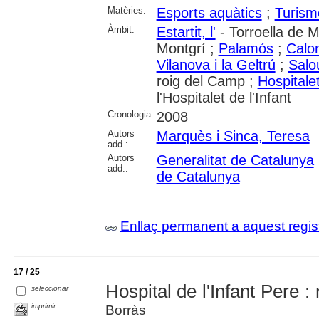
Matèries:
Esports aquàtics
;
Turism
Àmbit:
Estartit, l'
- Torroella de M
Montgrí ;
Palamós
;
Calon
Vilanova i la Geltrú
;
Salo
roig del Camp ;
Hospitalet 
l'Hospitalet de l'Infant
Cronologia:
2008
Autors
Marquès i Sinca, Teresa
add.:
Autors
Generalitat de Catalunya
add.:
de Catalunya
Enllaç permanent a aquest regis
17 / 25
Hospital de l'Infant Pere :
seleccionar
imprimir
Borràs