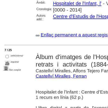
Àmbit:
Hospitalet de l'Infant, l'
- V
Cronologia:
[0000 - 2014]
Autors
Centre d'Estudis de l'Hospi
add.:
Enllaç permanent a aquest regis
7 / 25
Àlbum d'imatges de l'Hospi
seleccionar
imprimir
retrats i activitats (1884
Castellví Miralles, Alfons Tejero Fa
Text complet
Castellví Miralles, Ferran
Hospitalet de l'Infant : Centre d'Est
1 recurs en línia (62 p.)
Llibre digital a partir de l'expo