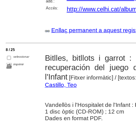
add.:
Accés:
http://www.celhi.cat/albu
Enllaç permanent a aquest regis
8 / 25
Bitlles, bitllots i garro
seleccionar
imprimir
recuperación del juego d
l'Infant
[Fitxer informàtic]
/ [textos
Castillo, Teo
Vandellòs i l'Hospitalet de l'Infant 
1 disc òptic (CD-ROM) ; 12 cm
Dades en format PDF.