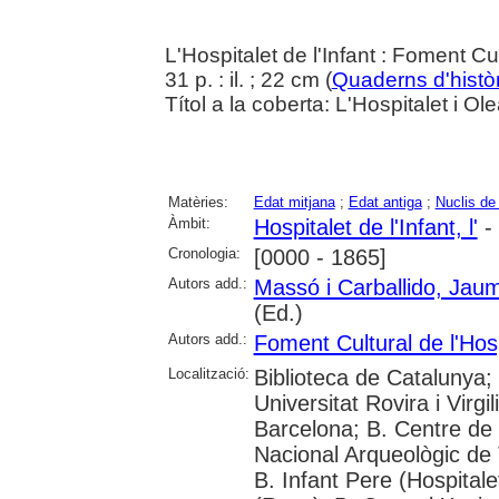
L'Hospitalet de l'Infant : Foment Cu
31 p. : il. ; 22 cm (
Quaderns d'històr
Títol a la coberta: L'Hospitalet i Ol
Matèries:
Edat mitjana
;
Edat antiga
;
Nuclis de
Àmbit:
Hospitalet de l'Infant, l'
- 
Cronologia:
[0000 - 1865]
Autors add.:
Massó i Carballido, Jau
(Ed.)
Autors add.:
Foment Cultural de l'Hosp
Localització:
Biblioteca de Catalunya;
Universitat Rovira i Virgil
Barcelona; B. Centre d
Nacional Arqueològic de 
B. Infant Pere (Hospitale