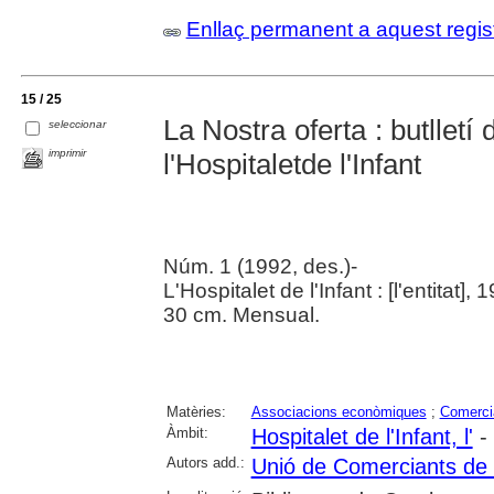
Enllaç permanent a aquest regis
15 / 25
La Nostra oferta : butllet
seleccionar
imprimir
l'Hospitaletde l'Infant
Núm. 1 (1992, des.)-
L'Hospitalet de l'Infant : [l'entitat], 
30 cm. Mensual.
Matèries:
Associacions econòmiques
;
Comerci
Àmbit:
Hospitalet de l'Infant, l'
- 
Autors add.:
Unió de Comerciants de l'