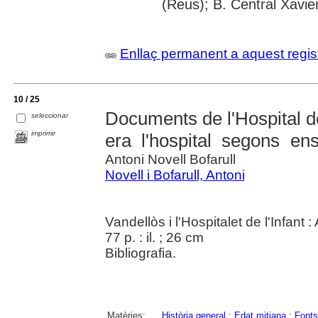
(Reus); B. Central Xavi
Enllaç permanent a aquest regis
10 / 25
Documents de l'Hospital de
seleccionar
imprimir
era l'hospital segons en
Antoni Novell Bofarull
Novell i Bofarull, Antoni
Vandellòs i l'Hospitalet de l'Infant
77 p. : il. ; 26 cm
Bibliografia.
Matèries:
Història general
;
Edat mitjana
;
Fonts