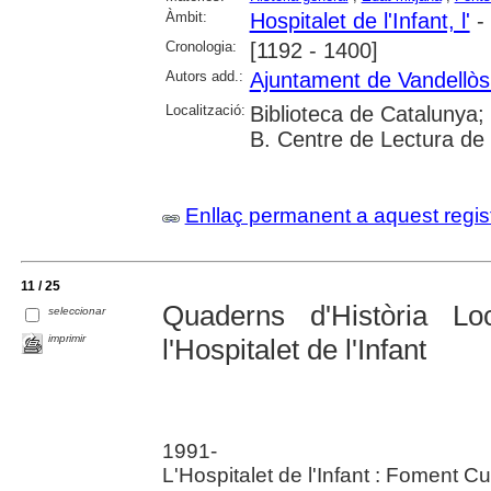
Àmbit:
Hospitalet de l'Infant, l'
- 
Cronologia:
[1192 - 1400]
Autors add.:
Ajuntament de Vandellòs i
Localització:
Biblioteca de Catalunya;
B. Centre de Lectura de
Enllaç permanent a aquest regis
11 / 25
Quaderns d'Història L
seleccionar
imprimir
l'Hospitalet de l'Infant
1991-
L'Hospitalet de l'Infant : Foment Cul