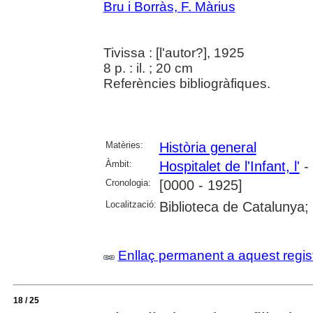
Bru i Borràs, F. Màrius
Tivissa : [l'autor?], 1925
8 p. : il. ; 20 cm
Referències bibliogràfiques.
Matèries:
Història general
Àmbit:
Hospitalet de l'Infant, l'
- 
Cronologia:
[0000 - 1925]
Localització:
Biblioteca de Catalunya;
Enllaç permanent a aquest regis
18 / 25