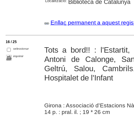
Localització:
Biblioteca de Catalunya
Enllaç permanent a aquest regis
16 / 25
Tots a bord!! : l'Estarti
seleccionar
imprimir
Antoni de Calonge, San
Geltrú, Salou, Cambrils
Hospitalet de l'Infant
Girona : Associació d'Estacions N
14 p. : pral. il. ; 19 * 26 cm