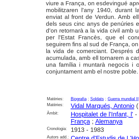
viure a França, on esdevingué apr
mobilitzaren l'any 1940, durant
enviat al front de Verdun. Amb ell
dels seus cinc anys de penúries
d'on retornarà a la vida civil amb u
per l'Estat Francès, que el cond
seguirem fins al sud de França, on
la vida de comerciant. Després d
acumulada, amb ell tornarem a casa,
una família i muntarà negocis i
conjuntament amb el nostre poble.
Matèries:
Biografia
;
Soldats
;
Guerra mundial II
Matèries:
Vidal Marqués, Antonio
(
Àmbit:
Hospitalet de l'Infant, l'
- 
França
;
Alemanya
Cronologia:
1913 - 1983
Autors add.:
Centre d'Estudis de L'Hos