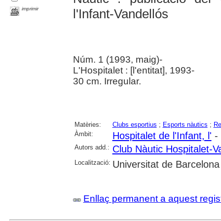
imprimir
l'Infant-Vandellós
Núm. 1 (1993, maig)-
L'Hospitalet : [l'entitat], 1993-
30 cm. Irregular.
Matèries:
Clubs esportius
;
Esports nàutics
;
Re
Àmbit:
Hospitalet de l'Infant, l'
- 
Autors add.:
Club Nàutic Hospitalet-V
Localització:
Universitat de Barcelona
Enllaç permanent a aquest regis