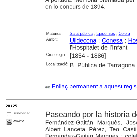
en lo concurs de 1894.
Matèries:
Salut pública
;
Epidèmies
;
Còlera
Àmbit:
Ulldecona
;
Conesa
;
Hos
l'Hospitalet de l'Infant
Cronologia:
[1854 - 1886]
Localització:
B. Pública de Tarragona
Enllaç permanent a aquest regis
20 / 25
Paseando por la historia de
seleccionar
imprimir
Fernández-Gaitán Marquès, Jose
Albert Lanceta Pérez, Teo Casti
Fernández-Gaitán Marquès ; cola