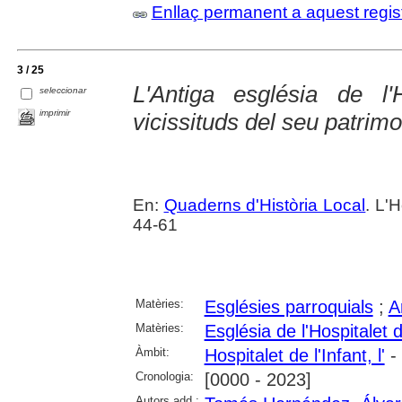
Enllaç permanent a aquest regis
3 / 25
L'Antiga església de l'H
seleccionar
imprimir
vicissituds del seu patrimo
En:
Quaderns d'Història Local
. L'H
44-61
Matèries:
Esglésies parroquials
;
A
Matèries:
Església de l'Hospitalet d
Àmbit:
Hospitalet de l'Infant, l'
- 
Cronologia:
[0000 - 2023]
Autors add.: