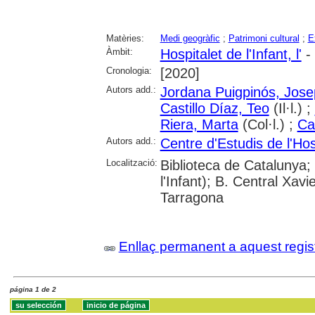
Matèries:
Medi geogràfic
;
Patrimoni cultural
;
E
Àmbit:
Hospitalet de l'Infant, l'
- 
Cronologia:
[2020]
Autors add.:
Jordana Puigpinós, Jose
Castillo Díaz, Teo
(Il·l.) ;
Riera, Marta
(Col·l.) ;
Ca
Autors add.:
Centre d'Estudis de l'Hosp
Localització:
Biblioteca de Catalunya; 
l'Infant); B. Central Xav
Tarragona
Enllaç permanent a aquest regis
página 1 de 2