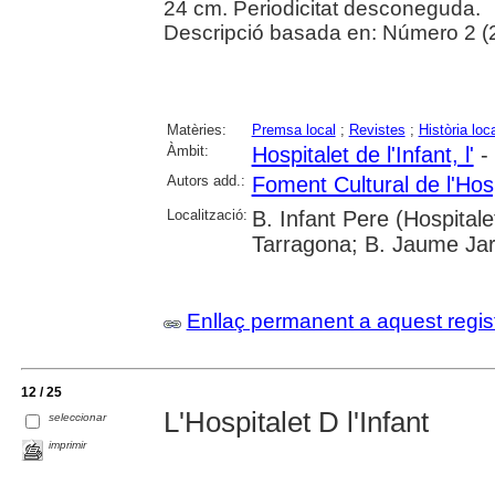
24 cm. Periodicitat desconeguda.
Descripció basada en: Número 2 (
Matèries:
Premsa local
;
Revistes
;
Història loc
Àmbit:
Hospitalet de l'Infant, l'
- 
Autors add.:
Foment Cultural de l'Hosp
Localització:
B. Infant Pere (Hospitalet
Tarragona; B. Jaume Jard
Enllaç permanent a aquest regis
12 / 25
L'Hospitalet D l'Infant
seleccionar
imprimir