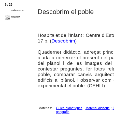
6 / 25
Descobrim el poble
seleccionar
imprimir
Hospitalet de l'Infant : Centre d'Est
17 p. (
Descobrim
)
Quadernet didàctic, adreçat pri
ajuda a conèixer el present i el pas
del plànol i de les imatges del 
contestar preguntes, fer fotos r
poble, comparar canvis arquitect
edificis al plànol, i observar com
experimentat el poble. (CEHLI).
Matèries:
Guies didàctiques
;
Material didàctic
;
geogràfic