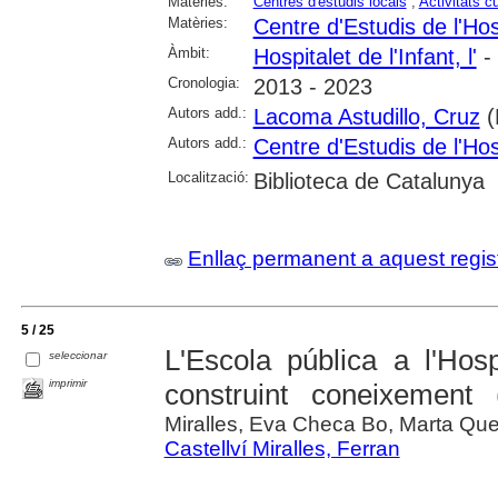
Matèries:
Centres d'estudis locals
;
Activitats cu
Matèries:
Centre d'Estudis de l'Hosp
Àmbit:
Hospitalet de l'Infant, l'
- 
Cronologia:
2013 - 2023
Autors add.:
Lacoma Astudillo, Cruz
(
Autors add.:
Centre d'Estudis de l'Hosp
Localització:
Biblioteca de Catalunya
Enllaç permanent a aquest regis
5 / 25
L'Escola pública a l'Hosp
seleccionar
imprimir
construint coneixement 
Miralles, Eva Checa Bo, Marta Que
Castellví Miralles, Ferran