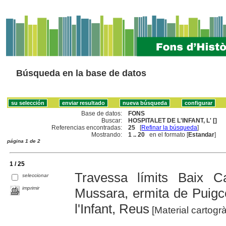
Búsqueda en la base de datos
Base de datos:
FONS
Buscar:
HOSPITALET DE L'INFANT, L' []
Referencias encontradas:
25
[
Refinar la búsqueda
]
Mostrando:
1 .. 20
en el formato [
Estandar
]
página 1 de 2
1 / 25
Travessa límits Baix 
seleccionar
imprimir
Mussara, ermita de Puigcer
l'Infant, Reus
[Material cartogrà