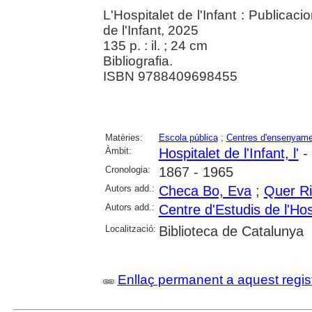
L'Hospitalet de l'Infant : Publicaci
de l'Infant, 2025
135 p. : il. ; 24 cm
Bibliografia.
ISBN 9788409698455
Matèries:
Escola pública
;
Centres d'ensenyame
Àmbit:
Hospitalet de l'Infant, l'
- 
Cronologia:
1867 - 1965
Autors add.:
Checa Bo, Eva
;
Quer Ri
Autors add.:
Centre d'Estudis de l'Hosp
Localització:
Biblioteca de Catalunya
Enllaç permanent a aquest regis