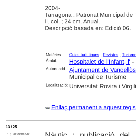
2004-
Tarragona : Patronat Municipal de
Il. col. ; 24 cm. Anual.
Descripció basada en: Edició 06.
Matèries:
Guies turístiques
;
Revistes
;
Turism
Àmbit:
Hospitalet de l'Infant, l'
- 
Autors add.:
Ajuntament de Vandellòs i
Municipal de Turisme
Localització:
Universitat Rovira i Virgili
Enllaç permanent a aquest regis
13 / 25
Nàutic : publicació del 
seleccionar