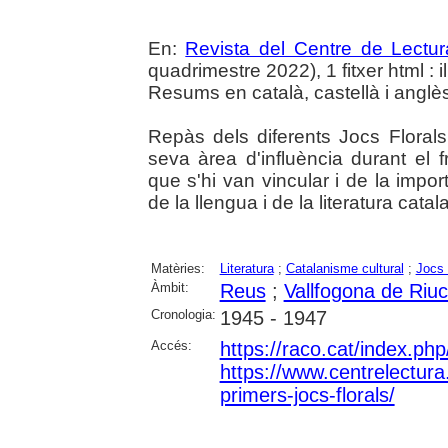
En:
Revista del Centre de Lectu
quadrimestre 2022), 1 fitxer html : il.
Resums en català, castellà i anglè
Repàs dels diferents Jocs Floral
seva àrea d'influència durant el
que s'hi van vincular i de la impo
de la llengua i de la literatura catal
Matèries:
Literatura
;
Catalanisme cultural
;
Jocs 
Àmbit:
Reus
;
Vallfogona de Riu
Cronologia:
1945 - 1947
Accés:
https://raco.cat/index.ph
https://www.centrelectura.c
primers-jocs-florals/