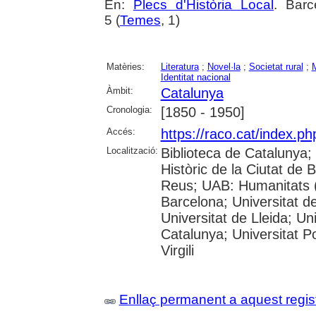
En:
Plecs d'Història Local
. Barc
5 (
Temes
, 1)
Matèries:
Literatura
;
Novel·la
;
Societat rural
;
Identitat nacional
Àmbit:
Catalunya
Cronologia:
[1850 - 1950]
Accés:
https://raco.cat/index.ph
Localització:
Biblioteca de Catalunya;
Històric de la Ciutat de
Reus; UAB: Humanitats (
Barcelona; Universitat de
Universitat de Lleida; Un
Catalunya; Universitat P
Virgili
Enllaç permanent a aquest regis