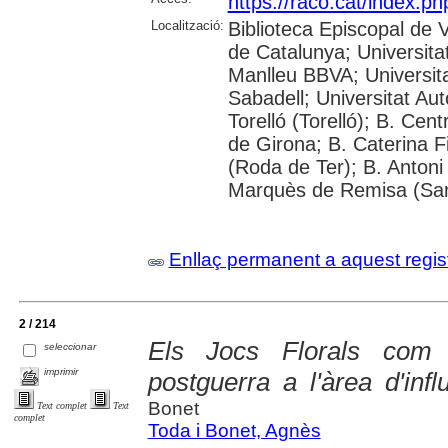
https://raco.cat/index.p
Localització:
Biblioteca Episcopal de V
de Catalunya; Universita
Manlleu BBVA; Universitat 
Sabadell; Universitat Au
Torelló (Torelló); B. Cen
de Girona; B. Caterina 
(Roda de Ter); B. Antoni 
Marquès de Remisa (Sant
Enllaç permanent a aquest regis
2 / 214
Els Jocs Florals com 
seleccionar
imprimir
postguerra a l'àrea d'inf
Bonet
Text complet
Text
complet
Toda i Bonet, Agnès