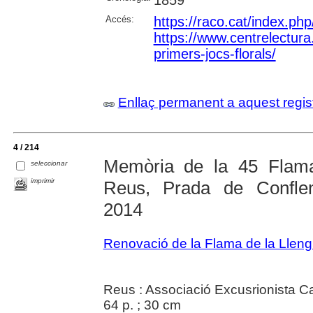
1859
Accés:
https://raco.cat/index.ph
https://www.centrelectura.c
primers-jocs-florals/
Enllaç permanent a aquest regis
4 / 214
Memòria de la 45 Flama
seleccionar
imprimir
Reus, Prada de Conflent
2014
Renovació de la Flama de la Llen
Reus : Associació Excusrionista Ca
64 p. ; 30 cm