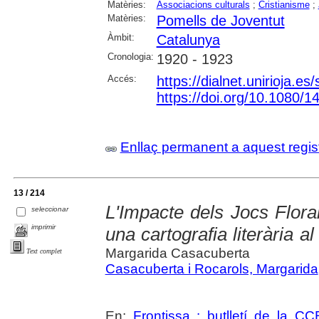
Matèries:
Associacions culturals
;
Cristianisme
;
Matèries:
Pomells de Joventut
Àmbit:
Catalunya
Cronologia:
1920 - 1923
Accés:
https://dialnet.unirioja.e
https://doi.org/10.1080/
Enllaç permanent a aquest regis
13 / 214
L'Impacte dels Jocs Flora
seleccionar
imprimir
una cartografia literària al
Margarida Casacuberta
Text complet
Casacuberta i Rocarols, Margarida
En:
Frontissa : butlletí de la C