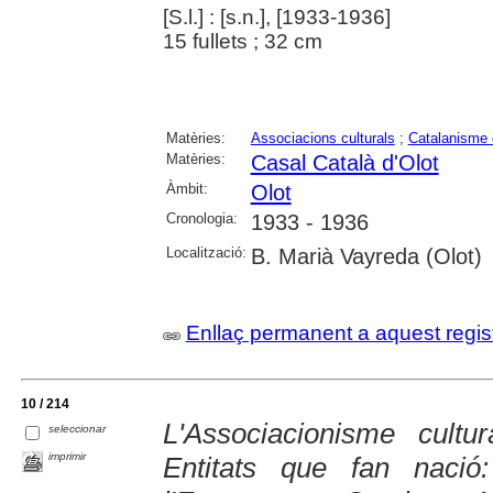
[S.l.] : [s.n.], [1933-1936]
15 fullets ; 32 cm
Matèries:
Associacions culturals
;
Catalanisme c
Matèries:
Casal Català d'Olot
Àmbit:
Olot
Cronologia:
1933 - 1936
Localització:
B. Marià Vayreda (Olot)
Enllaç permanent a aquest regis
10 / 214
L'Associacionisme cultur
seleccionar
imprimir
Entitats que fan nació