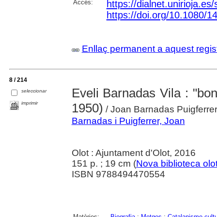
Accés:
https://dialnet.unirioja.e
https://doi.org/10.1080/
Enllaç permanent a aquest regis
8 / 214
Eveli Barnadas Vila : "bon o
seleccionar
imprimir
1950)
/ Joan Barnadas Puigferre
Barnadas i Puigferrer, Joan
Olot : Ajuntament d'Olot, 2016
151 p. ; 19 cm (
Nova biblioteca olo
ISBN 9788494470554
Matèries:
Biografia
;
Metges
;
Catalanisme cultu