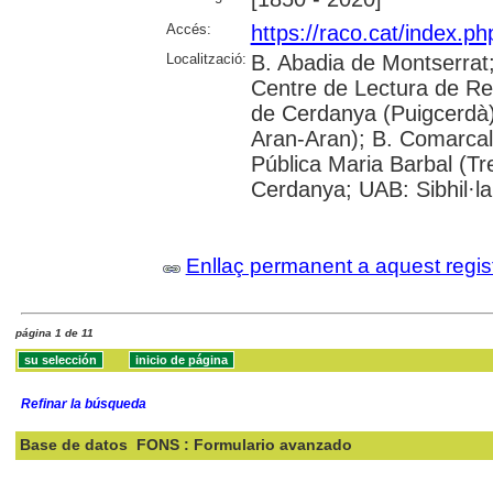
Accés:
https://raco.cat/index.ph
Localització:
B. Abadia de Montserrat
Centre de Lectura de Re
de Cerdanya (Puigcerdà)
Aran-Aran); B. Comarcal 
Pública Maria Barbal (Tr
Cerdanya; UAB: Sibhil·la
Enllaç permanent a aquest regis
página 1 de 11
Refinar la búsqueda
Base de datos
FONS : Formulario avanzado