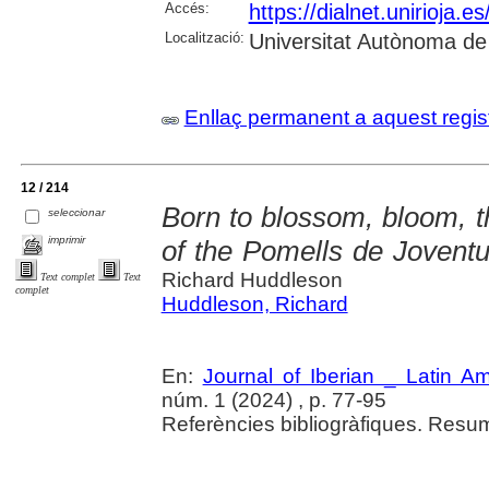
Accés:
https://dialnet.unirioja.
Localització:
Universitat Autònoma de
Enllaç permanent a aquest regis
12 / 214
Born to blossom, bloom, th
seleccionar
imprimir
of the Pomells de Jovent
Richard Huddleson
Text complet
Text
complet
Huddleson, Richard
En:
Journal of Iberian _ Latin A
núm. 1 (2024) , p. 77-95
Referències bibliogràfiques. Resu