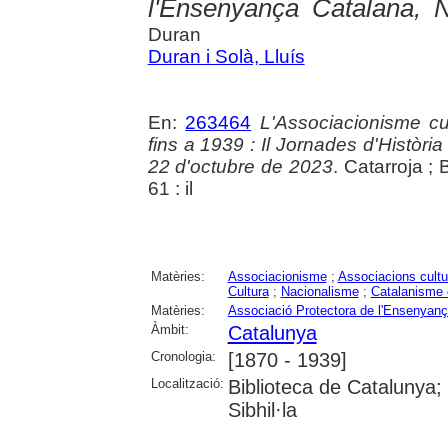
l'Ensenyança Catalana, N
Duran
Duran i Solà, Lluís
En:
263464
L'Associacionisme cul
fins a 1939 : Il Jornades d'Història
22 d'octubre de 2023
. Catarroja ; 
61 : il
Matèries:
Associacionisme
;
Associacions cultu
Cultura
;
Nacionalisme
;
Catalanisme c
Matèries:
Associació Protectora de l'Ensenyan
Àmbit:
Catalunya
Cronologia:
[1870 - 1939]
Localització:
Biblioteca de Catalunya
Sibhil·la