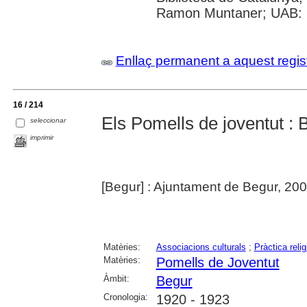
Ramon Muntaner; UAB: S
Enllaç permanent a aquest regis
16 / 214
Els Pomells de joventut :
seleccionar
imprimir
[Begur] : Ajuntament de Begur, 20
Matèries:
Associacions culturals
;
Pràctica reli
Matèries:
Pomells de Joventut
Àmbit:
Begur
Cronologia:
1920 - 1923