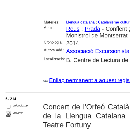
Matèries:
Llengua catalana
;
Catalanisme cultur
Àmbit:
Reus
;
Prada
- Conflent 
Monistrol de Montserrat
Cronologia:
2014
Autors add.:
Associació Excursionist
Localització:
B. Centre de Lectura de
Enllaç permanent a aquest regis
5 / 214
Concert de l'Orfeó Catal
seleccionar
imprimir
de la Llengua Catalana
Teatre Fortuny