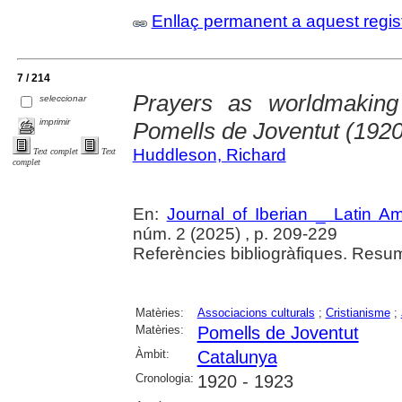
Enllaç permanent a aquest regis
7 / 214
Prayers as worldmaking 
seleccionar
imprimir
Pomells de Joventut (192
Huddleson, Richard
Text complet
Text
complet
En:
Journal of Iberian _ Latin A
núm. 2 (2025) , p. 209-229
Referències bibliogràfiques. Resu
Matèries:
Associacions culturals
;
Cristianisme
;
Matèries:
Pomells de Joventut
Àmbit:
Catalunya
Cronologia:
1920 - 1923