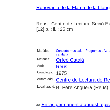
Renovació de la Flama de la Llen
Reus : Centre de Lectura. Seció Ex
[12] p. : il. ; 25 cm
Matèries:
Concerts musicals
;
Programes
;
Acte
catalana
Matèries:
Orfeó Català
Àmbit:
Reus
Cronologia:
1975
Autors add.:
Centre de Lectura de R
Localització:
B. Pere Anguera (Reus)
Enllaç permanent a aquest regis