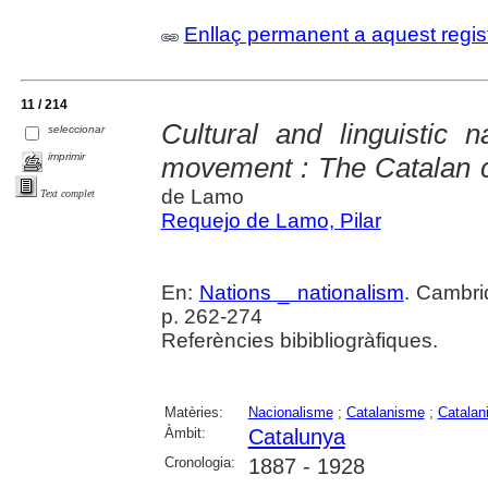
Enllaç permanent a aquest regis
11 / 214
Cultural and linguistic 
seleccionar
imprimir
movement : The Catalan 
de Lamo
Text complet
Requejo de Lamo, Pilar
En:
Nations _ nationalism
. Cambri
p. 262-274
Referències bibibliogràfiques.
Matèries:
Nacionalisme
;
Catalanisme
;
Catalan
Àmbit:
Catalunya
Cronologia:
1887 - 1928