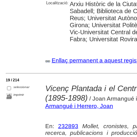
Localització:
Arxiu Històric de la Ciut
Sabadell; Biblioteca de 
Reus; Universitat Autòno
Girona; Universitat Polit
Vic-Universitat Central 
Fabra; Universitat Rovira i
Enllaç permanent a aquest regis
19 / 214
Vicenç Plantada i el Centr
seleccionar
imprimir
(1895-1898)
/ Joan Armangué i
Armangué i Herrero, Joan
En:
232893
Mollet, cronistes, 
recerca, publicacions i producció 