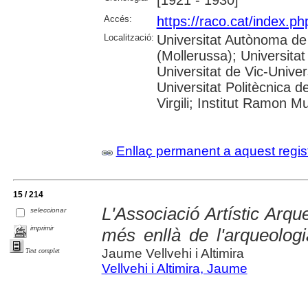
Accés:
https://raco.cat/index.p
Localització:
Universitat Autònoma de
(Mollerussa); Universitat
Universitat de Vic-Univer
Universitat Politècnica d
Virgili; Institut Ramon M
Enllaç permanent a aquest regis
15 / 214
L'Associació Artístic Arq
seleccionar
imprimir
més enllà de l'arqueologia
Jaume Vellvehi i Altimira
Text complet
Vellvehi i Altimira, Jaume