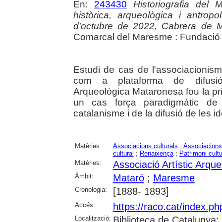
En:
243430
Historiografia del 
històrica, arqueològica i antro
d'octubre de 2022, Cabrera de 
Comarcal del Maresme : Fundació B
Estudi de cas de l'associacionisme
com a plataforma de difusió d
Arqueològica Mataronesa fou la pri
un cas força paradigmàtic de 
catalanisme i de la difusió de les i
Matèries:
Associacions culturals
;
Associacions 
cultural
;
Renaixença
;
Patrimoni cultu
Matèries:
Associació Artístic Arqu
Àmbit:
Mataró
;
Maresme
Cronologia:
[1888- 1893]
Accés:
https://raco.cat/index.
Localització:
Biblioteca de Catalunya; 