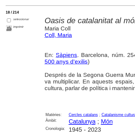
18 / 214
Oasis de catalanitat al mó
seleccionar
imprimir
Maria Coll
Coll, Maria
En:
Sàpiens
. Barcelona, núm. 254
500 anys d'exilis
)
Després de la Segona Guerra Mund
va multiplicar. En aquests espais,
cultura, parlar de política i manteni
Matèries:
Cercles catalans
;
Catalanisme cultur
Àmbit:
Catalunya
;
Món
Cronologia:
1945 - 2023