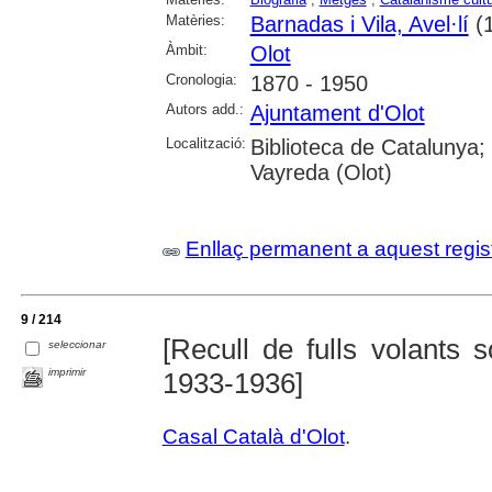
Matèries:
Barnadas i Vila, Avel·lí
(1
Àmbit:
Olot
Cronologia:
1870 - 1950
Autors add.:
Ajuntament d'Olot
Localització:
Biblioteca de Catalunya;
Vayreda (Olot)
Enllaç permanent a aquest regis
9 / 214
[Recull de fulls volants 
seleccionar
imprimir
1933-1936]
Casal Català d'Olot
.