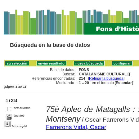
Búsqueda en la base de datos
Base de datos:
FONS
Buscar:
CATALANISME CULTURAL []
Referencias encontradas:
214
[
Refinar la búsqueda
]
Mostrando:
1 .. 20
en el formato [
Estandar
]
página 1 de 11
1 / 214
75è Aplec de Matagalls : 
seleccionar
imprimir
Montseny
/ Oscar Farrerons Vid
Farrerons Vidal, Oscar
Text complet