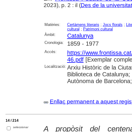
2023), p. 2 : il (
Des de la universita
Matèries:
Certàmens literaris
;
Jocs florals
;
Lit
cultural
;
Patrimoni cultural
Àmbit:
Catalunya
Cronologia:
1859 - 1977
Accés:
https://www.frontissa.cat
46.pdf
[Exemplar comple
Localització:
Arxiu Històric de la Ciu
Biblioteca de Catalunya;
Autònoma de Barcelona; 
Enllaç permanent a aquest regis
14 / 214
A propòsit del centen
seleccionar