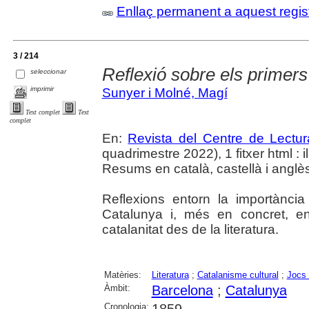
Enllaç permanent a aquest regis
3 / 214
Reflexió sobre els primers
seleccionar
imprimir
Sunyer i Molné, Magí
Text complet
Text
complet
En:
Revista del Centre de Lectu
quadrimestre 2022), 1 fitxer html : il.
Resums en català, castellà i anglè
Reflexions entorn la importància
Catalunya i, més en concret, en
catalanitat des de la literatura.
Matèries:
Literatura
;
Catalanisme cultural
;
Jocs 
Àmbit:
Barcelona
;
Catalunya
Cronologia: