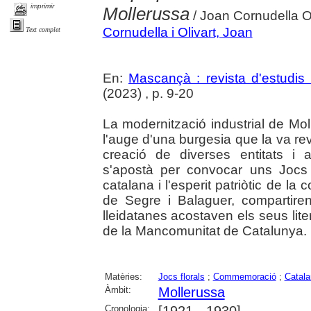
imprimir
Mollerussa
/ Joan Cornudella Ol
Cornudella i Olivart, Joan
Text complet
En:
Mascançà : revista d'estudis 
(2023) , p. 9-20
La modernització industrial de Mol
l'auge d'una burgesia que la va revi
creació de diverses entitats i 
s'apostà per convocar uns Jocs 
catalana i l'esperit patriòtic de l
de Segre i Balaguer, compartiren
lleidatanes acostaven els seus liter
de la Mancomunitat de Catalunya.
Matèries:
Jocs florals
;
Commemoració
;
Catala
Àmbit:
Mollerussa
Cronologia:
[1921 - 1930]