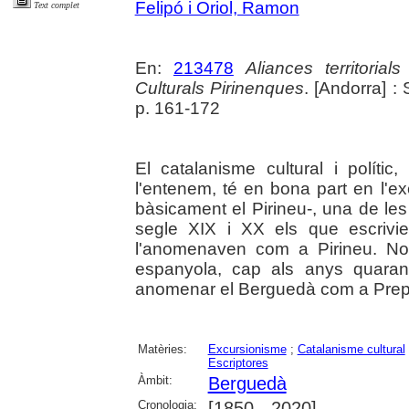
Felipó i Oriol, Ramon
Text complet
En:
213478
Aliances territoria
Culturals Pirinenques
. [Andorra] :
p. 161-172
El catalanisme cultural i polític
l'entenem, té en bona part en l'ex
bàsicament el Pirineu-, una de les
segle XIX i XX els que escrivi
l'anomenaven com a Pirineu. No 
espanyola, cap als anys quara
anomenar el Berguedà com a Prepi
Matèries:
Excursionisme
;
Catalanisme cultural
Escriptores
Àmbit:
Berguedà
Cronologia:
[1850 - 2020]