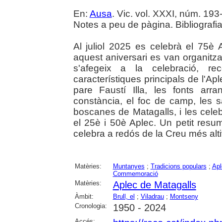
En:
Ausa
. Vic. vol. XXXI, núm. 193-
Notes a peu de pàgina. Bibliografia
Al juliol 2025 es celebrà el 75
aquest aniversari es van organitzar 
s'afegeix a la celebració, r
característiques principals de l'Ap
pare Faustí Illa, les fonts arr
constància, el foc de camp, les 
boscanes de Matagalls, i les cele
el 25è i 50è Aplec. Un petit resu
celebra a redós de la Creu més alt
Matèries:
Muntanyes
;
Tradicions populars
;
Apl
Commemoració
Matèries:
Aplec de Matagalls
Àmbit:
Brull, el
;
Viladrau
;
Montseny
Cronologia:
1950 - 2024
Accés: