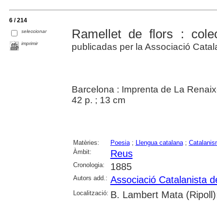
6 / 214
Ramellet de flors : cole
seleccionar
imprimir
publicadas per la Associació Cata
Barcelona : Imprenta de La Renai
42 p. ; 13 cm
Matèries:
Poesia
;
Llengua catalana
;
Catalanis
Àmbit:
Reus
Cronologia:
1885
Autors add.:
Associació Catalanista 
Localització:
B. Lambert Mata (Ripoll)