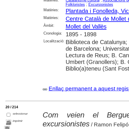
Matèries:
Catalanisme cultural
;
Associacions po
Folkloristes
;
Excursionistes
Matèries:
Plantada i Fonolleda, Vi
Matèries:
Centre Català de Mollet d
Àmbit:
Mollet del Vallès
Cronologia:
1895 - 1898
Localització:
Biblioteca de Catalunya;
de Barcelona; Universit
Lectura de Reus; B. Can
Umbert (Granollers); B. 
Biblio(a)teneu (Sant Fos
Enllaç permanent a aquest regis
20 / 214
Com veien el Bergue
seleccionar
imprimir
excursionistes
/ Ramon Felipó 