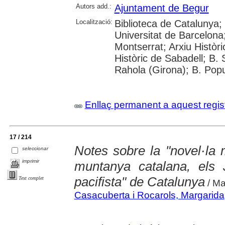
Autors add.:
Ajuntament de Begur
Localització:
Biblioteca de Catalunya;
Universitat de Barcelona
Montserrat; Arxiu Històri
Històric de Sabadell; B.
Rahola (Girona); B. Popul
Enllaç permanent a aquest regis
17 / 214
Notes sobre la "novel·la 
seleccionar
imprimir
muntanya catalana, els J
pacifista" de Catalunya
Text complet
/ Ma
Casacuberta i Rocarols, Margarida