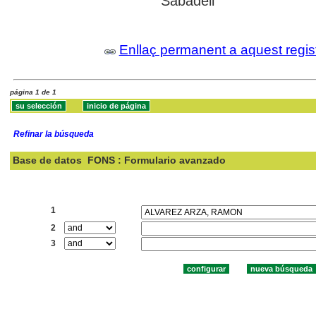
Sabadell
Enllaç permanent a aquest regis
página 1 de 1
Refinar la búsqueda
Base de datos
FONS : Formulario avanzado
Buscar:
1
2
3