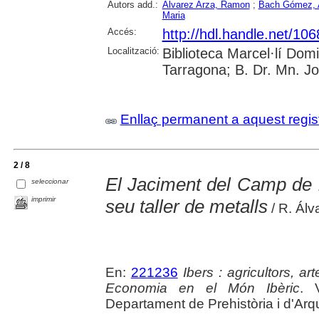
Autors add.:
Alvarez Arza, Ramon
;
Bach Gómez, 
Maria
Accés:
http://hdl.handle.net/10
Localització:
Biblioteca Marcel·lí Dom
Tarragona; B. Dr. Mn. J
Enllaç permanent a aquest regis
2 / 8
El Jaciment del Camp de l
seleccionar
imprimir
seu taller de metalls
/ R. Álva
En:
221236
Ibers : agricultors, a
Economia en el Món Ibèric
. 
Departament de Prehistòria i d'Arq