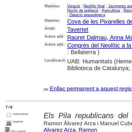
Matèries:
Verazià
;
Neolític final
;
Jaciments arq
Nuclis de població
;
Agricultura
;
Rama
;
Datació arqueològica
Matèries:
Cova de les Pixarelles d
Àmbit:
Tavertet
Autors add.:
Rauret Dalmau, Anna Ma
Autors add.:
Congrés del Neolític a la
: Bellaterra )
Localització:
UAB: Humanitats (Hemer
Biblioteca de Catalunya;
Enllaç permanent a aquest regis
7 / 8
Els Pila republicans del 
seleccionar
imprimir
Ramon Álvarez Arza i Manuel Cub
Alvarez Arza, Ramon
Text complet