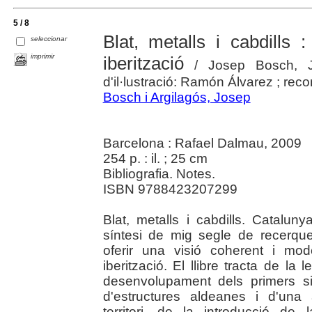
5 / 8
Blat, metalls i cabdills 
seleccionar
imprimir
iberització
/ Josep Bosch, J
d'il·lustració: Ramón Álvarez ; rec
Bosch i Argilagós, Josep
Barcelona : Rafael Dalmau, 2009
254 p. : il. ; 25 cm
Bibliografia. Notes.
ISBN 9788423207299
Blat, metalls i cabdills. Cataluny
síntesi de mig segle de recerqu
oferir una visió coherent i mod
iberització. El llibre tracta de la
desenvolupament dels primers s
d'estructures aldeanes i d'una
territori, de la introducció de