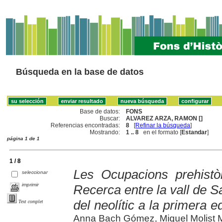
Búsqueda en la base de datos
Base de datos:
FONS
Buscar:
ALVAREZ ARZA, RAMON []
Referencias encontradas:
8
[
Refinar la búsqueda
]
Mostrando:
1 .. 8
en el formato [
Estandar
]
página 1 de 1
1 / 8
Les Ocupacions prehistòr
seleccionar
imprimir
Recerca entre la vall de Sa
del neolític a la primera ed
Text complet
Anna Bach Gómez, Miquel Molist 