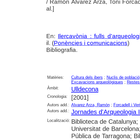
/ Ramón Álvarez Arza, Toni Forcadel
al.]
En:
Ilercavònia : fulls d'arqueolog
il. (
Ponències i comunicacions
)
Bibliografia.
Matèries:
Cultura dels ibers
;
Nuclis de població
Excavacions arqueològiques
;
Restes
Àmbit:
Ulldecona
Cronologia:
[2001]
Autors add.:
Alvarez Arza, Ramón
;
Forcadell i Ver
Autors add.:
Jornades d'Arqueologia I
Localització:
Biblioteca de Catalunya
Universitat de Barcelona; 
Pública de Tarragona; Bi