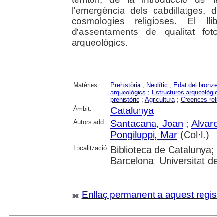
l'emergència dels cabdillatges, 
cosmologies religioses. El l
d'assentaments de qualitat fot
arqueològics.
Matèries:
Prehistòria
;
Neolític
;
Edat del bronz
arqueològics
;
Estructures arqueològi
prehistòric
;
Agricultura
;
Creences rel
Àmbit:
Catalunya
Autors add.:
Santacana, Joan
;
Alvar
Pongiluppi, Mar
(Col·l.)
Localització:
Biblioteca de Catalunya; 
Barcelona; Universitat de 
Enllaç permanent a aquest regis