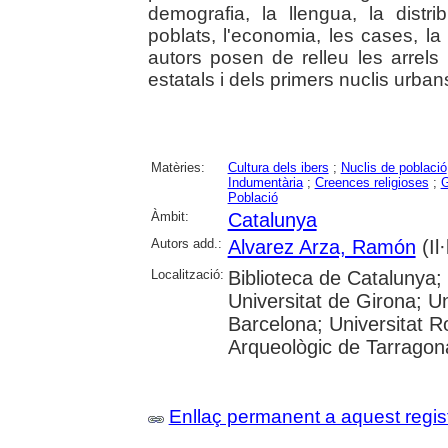
demografia, la llengua, la distri
poblats, l'economia, les cases, la 
autors posen de relleu les arrels
estatals i dels primers nuclis urban
Matèries:
Cultura dels ibers
;
Nuclis de població
Indumentària
;
Creences religioses
;
G
Població
Àmbit:
Catalunya
Autors add.:
Alvarez Arza, Ramón
(Il·
Localització:
Biblioteca de Catalunya;
Universitat de Girona; Un
Barcelona; Universitat R
Arqueològic de Tarragon
Enllaç permanent a aquest regis