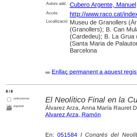
Autors add.:
Cubero Argente, Manuel
Accés:
http://www.raco.cat/inde
Localització:
Museu de Granollers (Àre
(Granollers); B. Can Mulà
(Cardedeu); B. La Grua 
(Santa Maria de Palauto
Barcelona
Enllaç permanent a aquest regis
8 / 8
El Neolítico Final en la C
seleccionar
imprimir
Álvarez Arza, Anna María Rauret 
Alvarez Arza, Ramón
En:
051584
I Congrés del Neolít