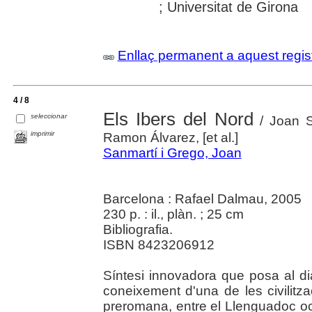
; Universitat de Girona
Enllaç permanent a aquest regis
4 / 8
Els Ibers del Nord
seleccionar
/ Joan S
imprimir
Ramon Álvarez, [et al.]
Sanmartí i Grego, Joan
Barcelona : Rafael Dalmau, 2005
230 p. : il., plàn. ; 25 cm
Bibliografia.
ISBN 8423206912
Síntesi innovadora que posa al di
coneixement d'una de les civilitza
preromana, entre el Llenguadoc occ