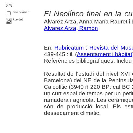
6 / 8
El Neolítico final en la c
seleccionar
imprimir
Alvarez Arza, Anna María Rauret i
Alvarez Arza, Ramón
En:
Rubricatum : Revista del Mu
439-445 : il. (
Assentament i hàbitat
Referències bibliogràfiques. Inclou
Resultat de l'estudi del nivel XV
Barcelona) del NE de la Península 
Calcolític (3940 ñ 220 BP; cal BC
un curt espai de temps per un pe
ramadera i agrícola. Les ceràmique
són de producció local. Els est
dessecament climàtic.