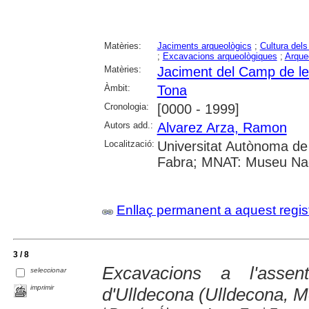
Matèries:
Jaciments arqueològics
;
Cultura dels
;
Excavacions arqueològiques
;
Arque
Matèries:
Jaciment del Camp de le
Àmbit:
Tona
Cronologia:
[0000 - 1999]
Autors add.:
Alvarez Arza, Ramon
Localització:
Universitat Autònoma de
Fabra; MNAT: Museu Nac
Enllaç permanent a aquest regis
3 / 8
Excavacions a l'assen
seleccionar
imprimir
d'Ulldecona (Ulldecona, M