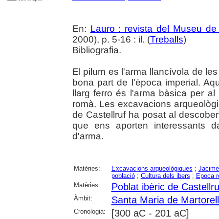
En:
Lauro : revista del Museu de
2000), p. 5-16 : il. (
Treballs
)
Bibliografia.
El pilum es l'arma llancívola de le
bona part de l'època imperial. Aqu
llarg ferro és l'arma bàsica per al
romà. Les excavacions arqueològiq
de Castellruf ha posat al descobert
que ens aporten interessants da
d'arma.
Matèries:
Excavacions arqueològiques
;
Jacime
població
;
Cultura dels ibers
;
Epoca 
Matèries:
Poblat ibèric de Castellr
Àmbit:
Santa Maria de Martorel
Cronologia:
[300 aC - 201 aC]