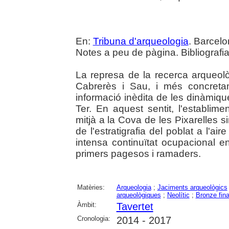
En:
Tribuna d'arqueologia
. Barcelo
Notes a peu de pàgina. Bibliografia
La represa de la recerca arqueolò
Cabrerès i Sau, i més concreta
informació inèdita de les dinàmique
Ter. En aquest sentit, l'establime
mitjà a la Cova de les Pixarelles si
de l'estratigrafia del poblat a l'air
intensa continuïtat ocupacional 
primers pagesos i ramaders.
Matèries:
Arqueologia
;
Jaciments arqueològics
arqueològiques
;
Neolític
;
Bronze fina
Àmbit:
Tavertet
Cronologia:
2014 - 2017