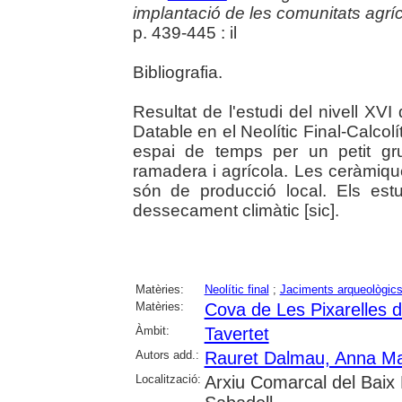
implantació de les comunitats agrí
p. 439-445 : il
Bibliografia.
Resultat de l'estudi del nivell XV
Datable en el Neolític Final-Calcol
espai de temps per un petit g
ramadera i agrícola. Les ceràmique
són de producció local. Els estu
dessecament climàtic [sic].
Matèries:
Neolític final
;
Jaciments arqueològic
Matèries:
Cova de Les Pixarelles d
Àmbit:
Tavertet
Autors add.:
Rauret Dalmau, Anna Ma
Localització:
Arxiu Comarcal del Baix 