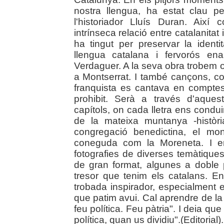
nostra llengua, ha estat clau p
l'historiador Lluís Duran. Aix
intrínseca relació entre catalanitat
ha tingut per preservar la ident
llengua catalana i fervorós en
Verdaguer. A la seva obra trobem o
a Montserrat. I també cançons, co
franquista es cantava en compte
prohibit. Serà a través d'aque
capítols, on cada lletra ens condu
de la mateixa muntanya -història
congregació benedictina, el mon
coneguda com la Moreneta. I en
fotografies de diverses temàtique
de gran format, algunes a doble 
tresor que tenim els catalans. En
trobada inspirador, especialment
que patim avui. Cal aprendre de la 
feu política. Feu pàtria". I deia qu
política, quan us dividiu".(Editorial).