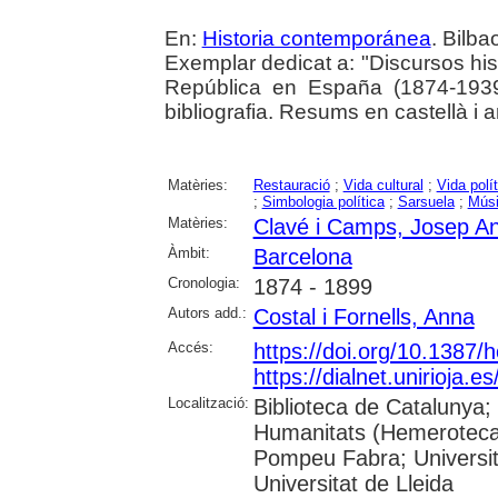
En:
Historia contemporánea
. Bilba
Exemplar dedicat a: "Discursos hist
República en España (1874-1939
bibliografia. Resums en castellà i a
Matèries:
Restauració
;
Vida cultural
;
Vida polít
;
Simbologia política
;
Sarsuela
;
Músi
Matèries:
Clavé i Camps, Josep A
Àmbit:
Barcelona
Cronologia:
1874 - 1899
Autors add.:
Costal i Fornells, Anna
Accés:
https://doi.org/10.1387/
https://dialnet.unirioja.
Localització:
Biblioteca de Catalunya;
Humanitats (Hemeroteca);
Pompeu Fabra; Universita
Universitat de Lleida