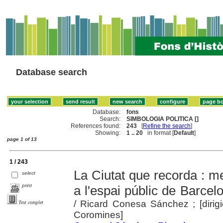
Database search
Database:
fons
Search:
SIMBOLOGIA POLITICA []
References found:
243
[
Refine the search
]
Showing:
1 .. 20
in format [
Default
]
page 1 of 13
1 / 243
La Ciutat que recorda : m
select
print
a l'espai públic de Barce
/ Ricard Conesa Sánchez ; [dirig
Text complet
Coromines]