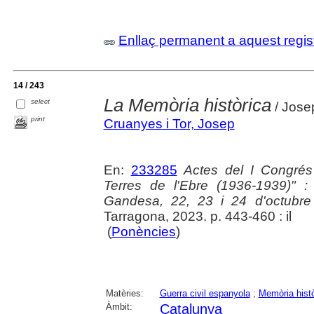
Enllaç permanent a aquest regis
14 / 243
La Memòria històrica
select
/ Jose
print
Cruanyes i Tor, Josep
En:
233285
Actes del I Congrés 
Terres de l'Ebre (1936-1939)" 
Gandesa, 22, 23 i 24 d'octubr
Tarragona, 2023. p. 443-460 : il
(
Ponències
)
Matèries:
Guerra civil espanyola
;
Memòria histò
Àmbit:
Catalunya