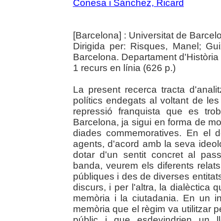
Conesa i Sánchez, Ricard
[Barcelona] : Universitat de Barce
Dirigida per: Risques, Manel; Gui
Barcelona. Departament d'Històri
1 recurs en línia (626 p.)
La present recerca tracta d'analit
polítics endegats al voltant de les
repressió franquista que es tro
Barcelona, ja sigui en forma de 
diades commemoratives. En el de
agents, d'acord amb la seva ideolo
dotar d'un sentit concret al pass
banda, veurem els diferents relat
públiques i des de diverses entita
discurs, i per l'altra, la dialèctic
memòria i la ciutadania. En un ini
memòria que el règim va utilitzar p
públic i que esdevindrien un l