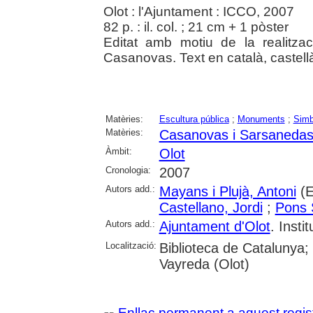
Olot : l'Ajuntament : ICCO, 2007
82 p. : il. col. ; 21 cm + 1 pòster
Editat amb motiu de la realitza
Casanovas. Text en català, castellà
Matèries:
Escultura pública
;
Monuments
;
Simb
Matèries:
Casanovas i Sarsanedas
Àmbit:
Olot
Cronologia:
2007
Autors add.:
Mayans i Plujà, Antoni
(E
Castellano, Jordi
;
Pons 
Autors add.:
Ajuntament d'Olot
. Insti
Localització:
Biblioteca de Catalunya
Vayreda (Olot)
Enllaç permanent a aquest regis