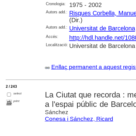
Cronologia:
1975 - 2002
Autors add.:
Risques Corbella, Manue
(Dir.)
Autors add.:
Universitat de Barcelona
Accés:
http://hdl.handle.net/10
Localització:
Universitat de Barcelona
Enllaç permanent a aquest regis
2 / 243
La Ciutat que recorda : m
select
print
a l'espai públic de Barce
Sánchez
Conesa i Sánchez, Ricard