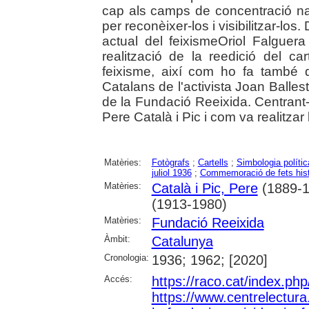
cap als camps de concentració nazi
per reconèixer-los i visibilitzar-los
actual del feixismeOriol Falguer
realització de la reedició del ca
feixisme, així com ho fa també 
Catalans de l'activista Joan Balles
de la Fundació Reeixida. Centrant-
Pere Català i Pic i com va realitzar 
Matèries:
Fotògrafs
;
Cartells
;
Simbologia polític
juliol 1936
;
Commemoració de fets hist
Matèries:
Català i Pic, Pere
(1889-1
(1913-1980)
Matèries:
Fundació Reeixida
Àmbit:
Catalunya
Cronologia:
1936; 1962; [2020]
Accés:
https://raco.cat/index.ph
https://www.centrelectura.