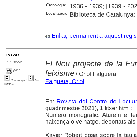
Cronologia:
1936 - 1939; [1939 - 202
Localització:
Biblioteca de Catalunya;
Enllaç permanent a aquest regis
15 / 243
El Nou projecte de la Fu
select
print
feixisme
/ Oriol Falguera
Falguera, Oriol
Text complet
Text
complet
En:
Revista del Centre de Lectu
quadrimestre 2021), 1 fitxer html : il.
Número monogràfic: Aturem el feix
naixença o veinatge, deportats als
Xavier Robert posa sobre la taula