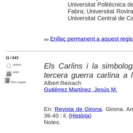
Universitat Politècnica 
Fabra; Universitat Rovira 
Universitat Central de C
Enllaç permanent a aquest regis
11 / 243
Els Carlins i la simbolog
select
print
tercera guerra carlina a 
Albert Reixach
Text complet
Gutiérrez Martínez, Jesús M.
En:
Revista de Girona
. Girona. An
36-40 : il. (
Història
)
Notes.