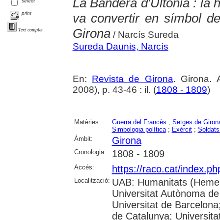
La Bandera d'Ultònia : la 
select
print
va convertir en símbol de
Girona
Text complet
/ Narcís Sureda
Sureda Daunis, Narcís
En:
Revista de Girona
. Girona.
2008), p. 43-46 : il. (
1808 - 1809
)
Matèries:
Guerra del Francès
;
Setges de Giron
Simbologia política
;
Exèrcit
;
Soldats
Àmbit:
Girona
Cronologia:
1808 - 1809
Accés:
https://raco.cat/index.p
Localització:
UAB: Humanitats (Hemer
Universitat Autònoma de
Universitat de Barcelona;
de Catalunya; Universitat