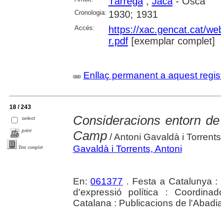
Tàrrega
;
Jaca
- Osca
Cronologia:
1930; 1931
Accés:
https://xac.gencat.cat/w
r.pdf
[exemplar complet]
Enllaç permanent a aquest regis
18 / 243
Consideracions entorn de l
select
print
Camp
/ Antoni Gavaldà i Torrents
Gavaldà i Torrents, Antoni
Text complet
En:
061377
. Festa a Catalunya : 
d'expressió política : Coordin
Catalana : Publicacions de l'Abadi