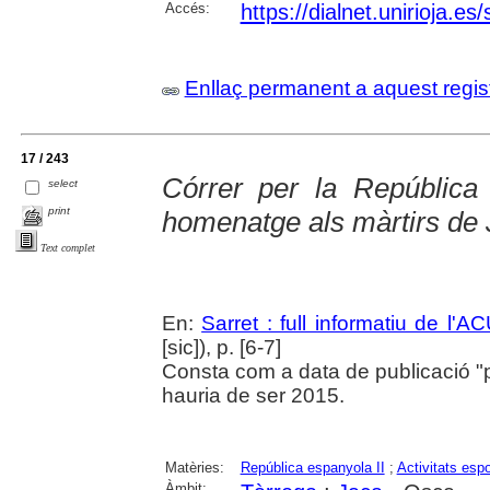
Accés:
https://dialnet.unirioja.e
Enllaç permanent a aquest regis
17 / 243
Córrer per la República 
select
print
homenatge als màrtirs de
Text complet
En:
Sarret : full informatiu de l'A
[sic]), p. [6-7]
Consta com a data de publicació "
hauria de ser 2015.
Matèries:
República espanyola II
;
Activitats espo
Àmbit: