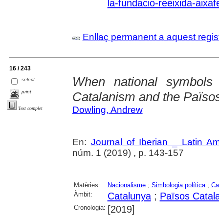
la-fundacio-reeixida-aixaf
Enllaç permanent a aquest regis
16 / 243
When national symbols 
select
print
Catalanism and the Païso
Dowling, Andrew
Text complet
En:
Journal of Iberian _ Latin A
núm. 1 (2019) , p. 143-157
Matèries:
Nacionalisme
;
Simbologia política
;
Ca
Àmbit:
Catalunya
;
Països Catal
Cronologia:
[2019]