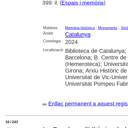
399: il. (
Espais i memòria
)
Matèries:
Memòria històrica
;
Monuments
;
Simb
Àmbit:
Catalunya
Cronologia:
2024
Localització:
Biblioteca de Catalunya; 
Barcelona; B. Centre de
(Hemeroteca); Universita
Girona; Arxiu Històric de
Universitat de Vic-Univer
Universitat Pompeu Fabra;
Enllaç permanent a aquest regis
10 / 243