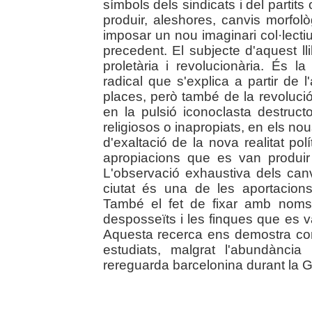
símbols dels sindicats i del partit
produir, aleshores, canvis morfol
imposar un nou imaginari col·lecti
precedent. El subjecte d'aquest ll
proletària i revolucionària. És la
radical que s'explica a partir de l
places, però també de la revoluci
en la pulsió iconoclasta destruc
religiosos o inapropiats, en els 
d'exaltació de la nova realitat polít
apropiacions que es van produir
L'observació exhaustiva dels canv
ciutat és una de les aportacion
També el fet de fixar amb noms
desposseïts i les finques que es v
Aquesta recerca ens demostra c
estudiats, malgrat l'abundància 
rereguarda barcelonina durant la Gue