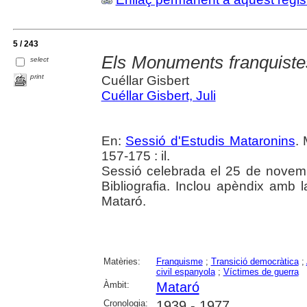
5 / 243
Els Monuments franquiste
select
print
Cuéllar Gisbert
Cuéllar Gisbert, Juli
En:
Sessió d'Estudis Mataronins
. 
157-175 : il.
Sessió celebrada el 25 de novem
Bibliografia. Inclou apèndix amb 
Mataró.
Matèries:
Franquisme
;
Transició democràtica
;
civil espanyola
;
Víctimes de guerra
Àmbit:
Mataró
Cronologia:
1939 - 1977