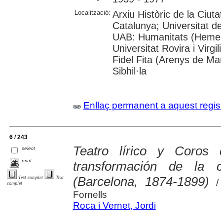
Localització:
Arxiu Històric de la Ciut
Catalunya; Universitat 
UAB: Humanitats (Hemer
Universitat Rovira i Virgi
Fidel Fita (Arenys de Ma
Sibhil·la
Enllaç permanent a aquest regis
6 / 243
Teatro lírico y Coros
select
print
transformación de la cu
(Barcelona, 1874-1899)
Text complet
Text
/ 
complet
Fornells
Roca i Vernet, Jordi