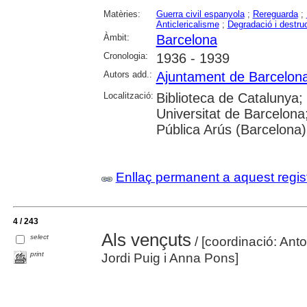
Matèries:
Guerra civil espanyola
;
Rereguarda
;
Anticlericalisme
;
Degradació i destru
Àmbit:
Barcelona
Cronologia:
1936 - 1939
Autors add.:
Ajuntament de Barcelon
Localització:
Biblioteca de Catalunya;
Universitat de Barcelona
Pública Arús (Barcelona)
Enllaç permanent a aquest regis
4 / 243
Als vençuts
select
/ [coordinació: Anto
print
Jordi Puig i Anna Pons]