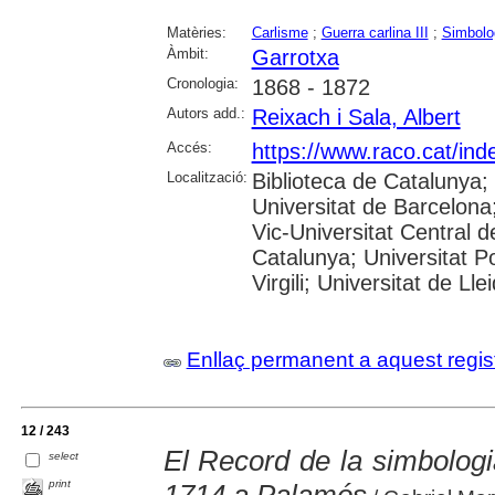
Matèries:
Carlisme
;
Guerra carlina III
;
Simbolog
Àmbit:
Garrotxa
Cronologia:
1868 - 1872
Autors add.:
Reixach i Sala, Albert
Accés:
https://www.raco.cat/ind
Localització:
Biblioteca de Catalunya;
Universitat de Barcelona;
Vic-Universitat Central d
Catalunya; Universitat P
Virgili; Universitat de Ll
Enllaç permanent a aquest regis
12 / 243
El Record de la simbologia
select
print