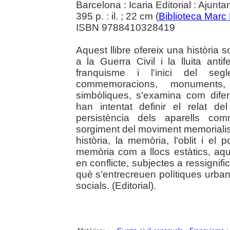
Barcelona : Icaria Editorial : Ajun
395 p. : il. ; 22 cm (
Biblioteca Marc
ISBN 9788410328419
Aquest llibre ofereix una història 
a la Guerra Civil i la lluita anti
franquisme i l'inici del seg
commemoracions, monuments, 
simbòliques, s'examina com diferent
han intentat definir el relat d
persistència dels aparells com
sorgiment del moviment memorialista
història, la memòria, l'oblit i el
memòria com a llocs estàtics, aqu
en conflicte, subjectes a ressignifi
què s'entrecreuen polítiques urba
socials. (Editorial).