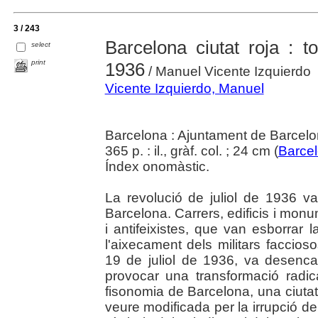
3 / 243
Barcelona ciutat roja : t
select
print
1936
/ Manuel Vicente Izquierdo
Vicente Izquierdo, Manuel
Barcelona : Ajuntament de Barcel
365 p. : il., gràf. col. ; 24 cm (
Barcelo
Índex onomàstic.
La revolució de juliol de 1936 v
Barcelona. Carrers, edificis i mon
i antifeixistes, que van esborrar l
l'aixecament dels militars faccios
19 de juliol de 1936, va desencad
provocar una transformació radic
fisonomia de Barcelona, una ciutat q
veure modificada per la irrupció de