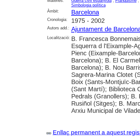
Matèries:
Guerra civil espanyola
;
Franquisme
Simbologia política
Àmbit:
Barcelona
Cronologia:
1975 - 2002
Autors add.:
Ajuntament de Barcelon
Localització:
B. Francesca Bonnemaiso
Esquerra d l'Eixample-Ag
Pienc (Eixample-Barcelo
Barcelona); B. El Carme
Barcelona); B. Nou Barri
Sagrera-Marina Clotet (
Boix (Sants-Montjuïc-Ba
(Sant Martí); Biblioteca 
Pedrals (Granollers); B. 
Rusiñol (Sitges); B. Marc
Arxiu Municipal de Vilad
Enllaç permanent a aquest regis