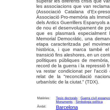
superar les diferents crisis que v
les associacions que van reclamar
(Associació Catalana d'Ex-pres
Associació Pro-memòria als Immolat
dels Antics Guerrillers Espanyols a 
de nou el desenvolupament de pol
que es plasmarà especialment 
Memorial Democràtic, una demand
etapa caracteritzada pel movime
històrica, i que marca també el
transició fins aleshores, en un c
polítiques públiques de memòria,
record de la guerra i la repressió 
va restar condicionat per l'acció
relat de la "reconciliació naci
urbanístic de la ciutat." (TDX).
Matèries:
Tesis doctorals
;
Guerra civil espanyo
Monuments
;
Simbologia política
Àmbit:
Barcelona