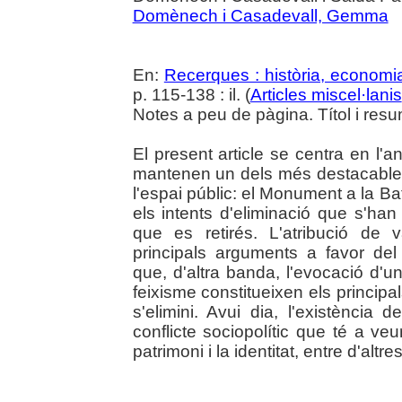
Domènech i Casadevall, Gemma
En:
Recerques : història, economia
p. 115-138 : il. (
Articles miscel·lanis
Notes a peu de pàgina. Títol i resu
El present article se centra en l'a
mantenen un dels més destacables
l'espai públic: el Monument a la Ba
els intents d'eliminació que s'han 
que es retirés. L'atribució de v
principals arguments a favor d
que, d'altra banda, l'evocació d'u
feixisme constitueixen els princip
s'elimini. Avui dia, l'existènci
conflicte sociopolític que té a v
patrimoni i la identitat, entre d'altres