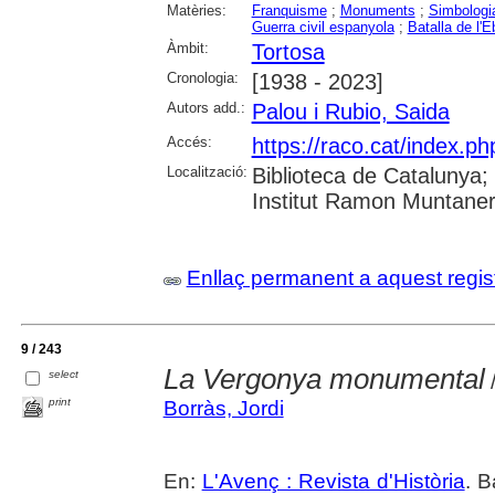
Matèries:
Franquisme
;
Monuments
;
Simbologia
Guerra civil espanyola
;
Batalla de l'E
Àmbit:
Tortosa
Cronologia:
[1938 - 2023]
Autors add.:
Palou i Rubio, Saida
Accés:
https://raco.cat/index.p
Localització:
Biblioteca de Catalunya
Institut Ramon Muntaner;
Enllaç permanent a aquest regis
9 / 243
La Vergonya monumental
select
/
print
Borràs, Jordi
En:
L'Avenç : Revista d'Història
. B