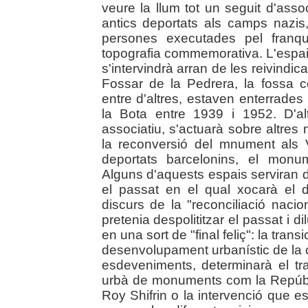
veure la llum tot un seguit d'ass
antics deportats als camps nazis, 
persones executades pel franq
topografia commemorativa. L'espai
s'intervindrà arran de les reivindi
Fossar de la Pedrera, la fossa 
entre d'altres, estaven enterrad
la Bota entre 1939 i 1952. D'a
associatiu, s'actuarà sobre altre
la reconversió del mnument als 
deportats barcelonins, el monume
Alguns d'aquests espais serviran 
el passat en el qual xocarà el di
discurs de la "reconciliació nacio
pretenia despolititzar el passat i di
en una sort de "final feliç": la tr
desenvolupament urbanístic de la ci
esdeveniments, determinarà el tra
urbà de monuments com la Repúbli
Roy Shifrin o la intervenció que 