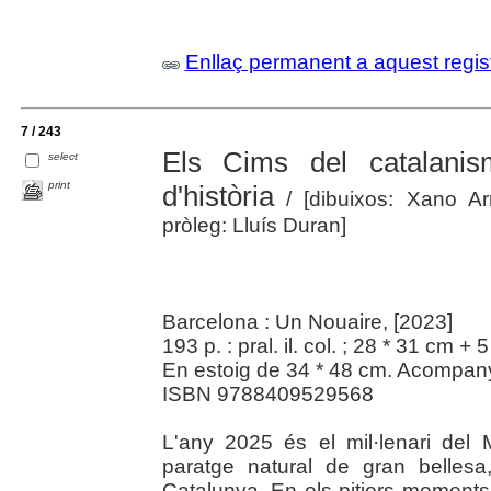
Enllaç permanent a aquest regis
7 / 243
Els Cims del catalanis
select
print
d'història
/ [dibuixos: Xano Ar
pròleg: Lluís Duran]
Barcelona : Un Nouaire, [2023]
193 p. : pral. il. col. ; 28 * 31 cm + 5 
En estoig de 34 * 48 cm. Acompany
ISBN 9788409529568
L'any 2025 és el mil·lenari del 
paratge natural de gran bellesa
Catalunya. En els pitjors moments 