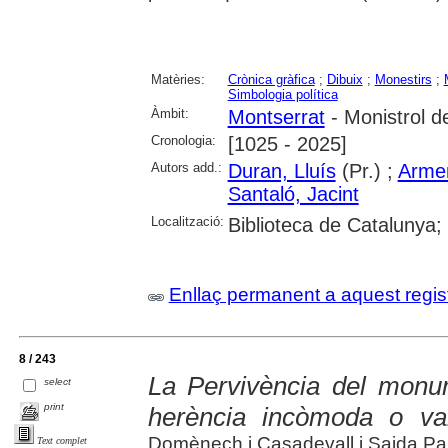
Matèries:
Crònica gràfica
;
Dibuix
;
Monestirs
;
Simbologia política
Àmbit:
Montserrat
- Monistrol d
Cronologia:
[1025 - 2025]
Autors add.:
Duran, Lluís
(Pr.) ;
Armen
Santaló, Jacint
Localització:
Biblioteca de Catalunya;
Enllaç permanent a aquest regis
8 / 243
La Pervivència del monum
select
print
herència incòmoda o val
Domènech i Casadevall i Saida Pa
Text complet