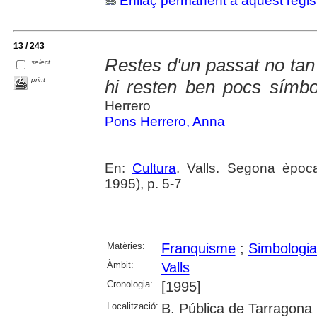
Enllaç permanent a aquest regis
13 / 243
Restes d'un passat no tan 
select
print
hi resten ben pocs símbo
Herrero
Pons Herrero, Anna
En:
Cultura
. Valls. Segona èpoc
1995), p. 5-7
Matèries:
Franquisme
;
Simbologia 
Àmbit:
Valls
Cronologia:
[1995]
Localització:
B. Pública de Tarragona