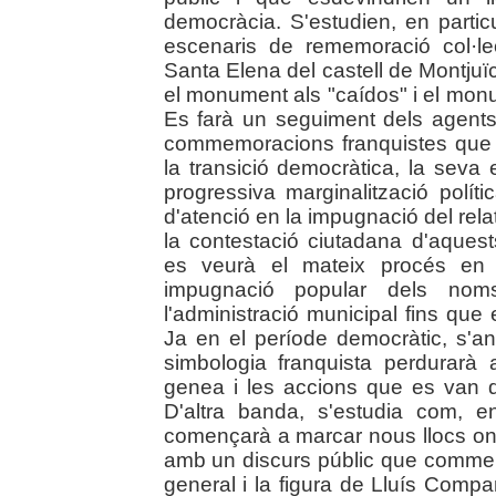
democràcia. S'estudien, en particu
escenaris de rememoració col·le
Santa Elena del castell de Montjuïc
el monument als "caídos" i el mon
Es farà un seguiment dels agents
commemoracions franquistes que t
la transició democràtica, la seva 
progressiva marginalització polít
d'atenció en la impugnació del rela
la contestació ciutadana d'aques
es veurà el mateix procés en l
impugnació popular dels noms
l'administració municipal fins que
Ja en el període democràtic, s'an
simbologia franquista perdurarà 
genea i les accions que es van du
D'altra banda, s'estudia com, en
començarà a marcar nous llocs on r
amb un discurs públic que commem
general i la figura de Lluís Comp