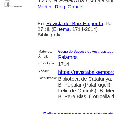
1714 a Palamós
/ Gabriel Mar
Martín i Roig, Gabriel
Text complet
En:
Revista del Baix Empordà
. Pa
27 : il. (
El tema
. 1714-2014)
Bibliografia.
Matèries:
Guerra de Successió
;
Austriacistes
Àmbit:
Palamós
Cronologia:
1714
Accés:
https://revistabaixempo
Localització:
Biblioteca de Catalunya;
B. Popular (Palafrugell);
Feliu de Guíxols); B. Me
B. Pere Blasi (Torroella 