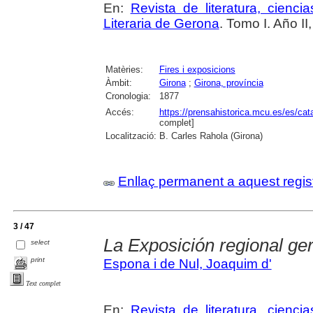
En:
Revista de literatura, cienc
Literaria de Gerona
. Tomo I. Año I
Matèries:
Fires i exposicions
Àmbit:
Girona
;
Girona, província
Cronologia:
1877
Accés:
https://prensahistorica.mcu.es/es/c
complet]
Localització:
B. Carles Rahola (Girona)
Enllaç permanent a aquest regis
3 / 47
La Exposición regional g
select
print
Espona i de Nul, Joaquim d'
Text complet
En:
Revista de literatura, cienc