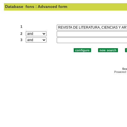
Database
fons : Advanced form
Search:
1
2
3
Sea
Powered