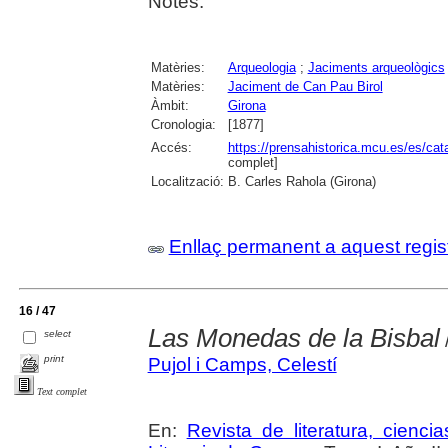
Notes.
Matèries:
Arqueologia
;
Jaciments arqueològics
Matèries:
Jaciment de Can Pau Birol
Àmbit:
Girona
Cronologia:
[1877]
Accés:
https://prensahistorica.mcu.es/es/c
complet]
Localització:
B. Carles Rahola (Girona)
Enllaç permanent a aquest regis
16 / 47
Las Monedas de la Bisbal
select
print
Pujol i Camps, Celestí
Text complet
En:
Revista de literatura, cienc