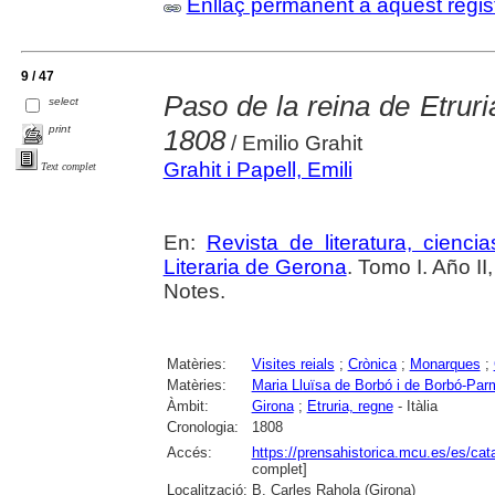
Enllaç permanent a aquest regis
9 / 47
Paso de la reina de Etrur
select
print
1808
/ Emilio Grahit
Grahit i Papell, Emili
Text complet
En:
Revista de literatura, cienc
Literaria de Gerona
. Tomo I. Año I
Notes.
Matèries:
Visites reials
;
Crònica
;
Monarques
;
Matèries:
Maria Lluïsa de Borbó i de Borbó-Par
Àmbit:
Girona
;
Etruria, regne
- Itàlia
Cronologia:
1808
Accés:
https://prensahistorica.mcu.es/es/c
complet]
Localització:
B. Carles Rahola (Girona)