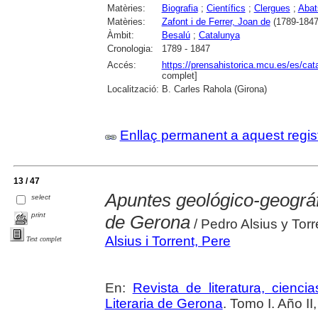
Matèries:
Biografia
;
Científics
;
Clergues
;
Abat
Matèries:
Zafont i de Ferrer, Joan de
(1789-1847
Àmbit:
Besalú
;
Catalunya
Cronologia:
1789 - 1847
Accés:
https://prensahistorica.mcu.es/es/c
complet]
Localització:
B. Carles Rahola (Girona)
Enllaç permanent a aquest regis
13 / 47
Apuntes geológico-geográfi
select
print
de Gerona
/ Pedro Alsius y Torr
Alsius i Torrent, Pere
Text complet
En:
Revista de literatura, cienc
Literaria de Gerona
. Tomo I. Año II