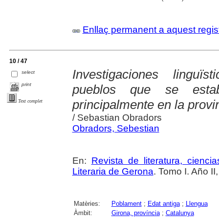
Enllaç permanent a aquest regis
10 / 47
Investigaciones linguïs
select
print
pueblos que se estab
principalmente en la provi
Text complet
/ Sebastian Obradors
Obradors, Sebestian
En:
Revista de literatura, cienc
Literaria de Gerona
. Tomo I. Año I
Matèries:
Poblament
;
Edat antiga
;
Llengua
Àmbit:
Girona, província
;
Catalunya