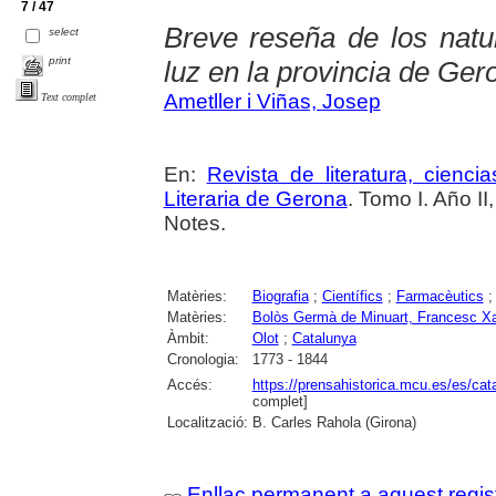
7 / 47
Breve reseña de los natur
select
print
luz en la provincia de Ger
Ametller i Viñas, Josep
Text complet
En:
Revista de literatura, cienc
Literaria de Gerona
. Tomo I. Año I
Notes.
Matèries:
Biografia
;
Científics
;
Farmacèutics
Matèries:
Bolòs Germà de Minuart, Francesc Xa
Àmbit:
Olot
;
Catalunya
Cronologia:
1773 - 1844
Accés:
https://prensahistorica.mcu.es/es/c
complet]
Localització:
B. Carles Rahola (Girona)
Enllaç permanent a aquest regis