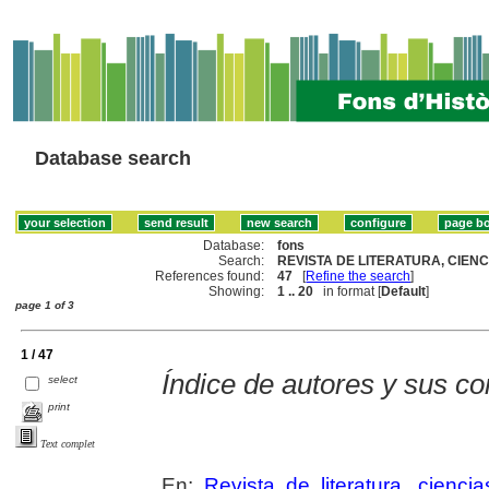
Database search
Database:
fons
Search:
REVISTA DE LITERATURA, CIENC
References found:
47
[
Refine the search
]
Showing:
1 .. 20
in format [
Default
]
page 1 of 3
1 / 47
Índice de autores y sus c
select
print
Text complet
En:
Revista de literatura, cienc