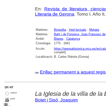
En:
Revista de literatura, cienc
Literaria de Gerona
. Tomo I. Año I
Matèries:
Biografia
;
Intel·lectuals
;
Metges
Matèries:
Bahí i de Fonseca, Joan Francesc de
Àmbit:
Blanes
;
Catalunya
Cronologia:
1775 - 1841
Accés:
https://prensahistorica.mcu.es/es/c
complet]
Localització:
B. Carles Rahola (Girona)
Enllaç permanent a aquest regis
19 / 47
La Iglesia de la villa de la
select
print
Botet i Sisó, Joaquim