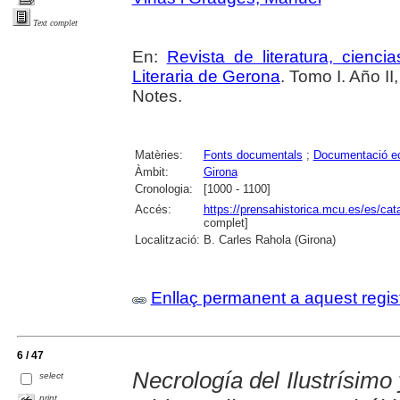
Text complet
En:
Revista de literatura, cienc
Literaria de Gerona
. Tomo I. Año I
Notes.
Matèries:
Fonts documentals
;
Documentació ec
Àmbit:
Girona
Cronologia:
[1000 - 1100]
Accés:
https://prensahistorica.mcu.es/es/c
complet]
Localització:
B. Carles Rahola (Girona)
Enllaç permanent a aquest regis
6 / 47
Necrología del Ilustrísim
select
print