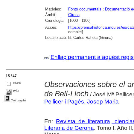
Matèries:
Fonts documentals
;
Documentació ec
Àmbit:
Girona
Cronologia:
[1000 - 1100]
Accés:
https://prensahistorica.mcu.es/es/c
complet]
Localització:
B. Carles Rahola (Girona)
Enllaç permanent a aquest regis
15 / 47
Observaciones sobre el ar
select
print
de Bell-Lloch
/ José Mª Pellice
Pellicer i Pagés, Josep Maria
Text complet
En:
Revista de literatura, cienc
Literaria de Gerona
. Tomo I. Año II