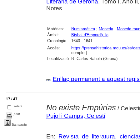
Literaria de Gerona
. Tomo I. Año II
Notes.
Matèries:
Numismàtica
;
Moneda
;
Moneda muni
Àmbit:
Bisbal d'Empordà, la
Cronologia:
1640 - 1641
Accés:
https://prensahistorica.mcu.es/es/c
complet]
Localització:
B. Carles Rahola (Girona)
Enllaç permanent a aquest regis
17 / 47
No existe Empúrias
select
/ Celest
print
Pujol i Camps, Celestí
Text complet
En:
Revista de literatura, cienc