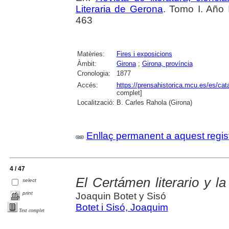
Literaria de Gerona
. Tomo I. Año 
463
Matèries:
Fires i exposicions
Àmbit:
Girona
;
Girona, província
Cronologia:
1877
Accés:
https://prensahistorica.mcu.es/es/c
complet]
Localització:
B. Carles Rahola (Girona)
Enllaç permanent a aquest regis
4 / 47
El Certámen literario y l
select
print
Joaquin Botet y Sisó
Botet i Sisó, Joaquim
Text complet