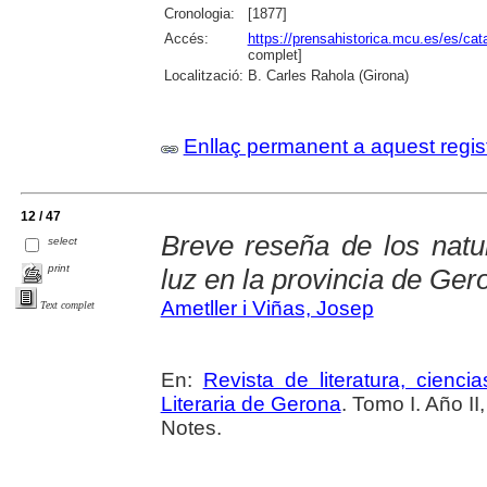
Cronologia:
[1877]
Accés:
https://prensahistorica.mcu.es/es/c
complet]
Localització:
B. Carles Rahola (Girona)
Enllaç permanent a aquest regis
12 / 47
Breve reseña de los natur
select
print
luz en la provincia de Ger
Ametller i Viñas, Josep
Text complet
En:
Revista de literatura, cienc
Literaria de Gerona
. Tomo I. Año II
Notes.