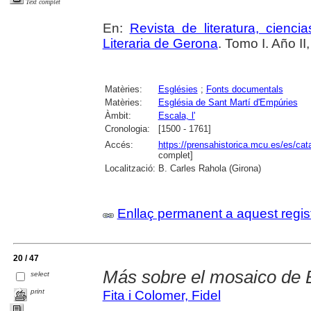
Text complet
En:
Revista de literatura, cienc
Literaria de Gerona
. Tomo I. Año I
Matèries:
Esglésies
;
Fonts documentals
Matèries:
Església de Sant Martí d'Empúries
Àmbit:
Escala, l'
Cronologia:
[1500 - 1761]
Accés:
https://prensahistorica.mcu.es/es/c
complet]
Localització:
B. Carles Rahola (Girona)
Enllaç permanent a aquest regis
20 / 47
Más sobre el mosaico de B
select
print
Fita i Colomer, Fidel