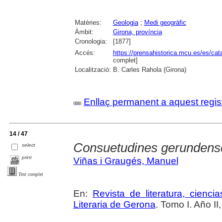
Matèries:
Geologia
;
Medi geogràfic
Àmbit:
Girona, província
Cronologia:
[1877]
Accés:
https://prensahistorica.mcu.es/es/c
complet]
Localització:
B. Carles Rahola (Girona)
Enllaç permanent a aquest regis
14 / 47
Consuetudines gerundense
select
print
Viñas i Graugés, Manuel
Text complet
En:
Revista de literatura, cienc
Literaria de Gerona
. Tomo I. Año II