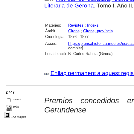
Literaria de Gerona
. Tomo I. Año II
Matèries:
Revistes
;
Indexs
Àmbit:
Girona
;
Girona, província
Cronologia:
1876 - 1877
Accés:
https://prensahistorica.mcu.es/es/c
complet]
Localització:
B. Carles Rahola (Girona)
Enllaç permanent a aquest regis
2 / 47
Premios concedidos e
select
print
Gerundense
Text complet