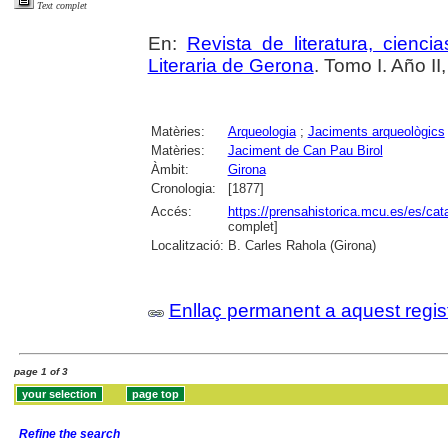
Text complet
En:
Revista de literatura, cienc
Literaria de Gerona
. Tomo I. Año II
Matèries:
Arqueologia
;
Jaciments arqueològics
Matèries:
Jaciment de Can Pau Birol
Àmbit:
Girona
Cronologia:
[1877]
Accés:
https://prensahistorica.mcu.es/es/c
complet]
Localització:
B. Carles Rahola (Girona)
Enllaç permanent a aquest regis
page 1 of 3
Refine the search