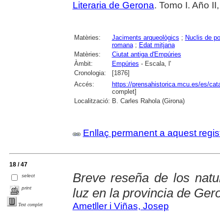
Literaria de Gerona
. Tomo I. Año I
Matèries:
Jaciments arqueològics
;
Nuclis de po
romana
;
Edat mitjana
Matèries:
Ciutat antiga d'Empúries
Àmbit:
Empúries
- Escala, l'
Cronologia:
[1876]
Accés:
https://prensahistorica.mcu.es/es/c
complet]
Localització:
B. Carles Rahola (Girona)
Enllaç permanent a aquest regis
18 / 47
Breve reseña de los natur
select
print
luz en la provincia de Ger
Ametller i Viñas, Josep
Text complet