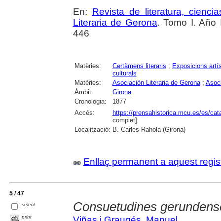
En:
Revista de literatura, cienc
Literaria de Gerona
. Tomo I. Año 
446
Matèries:
Certàmens literaris
;
Exposicions artí
culturals
Matèries:
Asociación Literaria de Gerona
;
Asoci
Àmbit:
Girona
Cronologia:
1877
Accés:
https://prensahistorica.mcu.es/es/c
complet]
Localització:
B. Carles Rahola (Girona)
Enllaç permanent a aquest regis
5 / 47
Consuetudines gerundense
select
print
Viñas i Graugés, Manuel