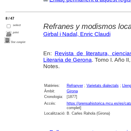
8 / 47
Refranes y modismos loca
select
print
Girbal i Nadal, Enric Claudi
Text complet
En:
Revista de literatura, cienc
Literaria de Gerona
. Tomo I. Año I
Notes.
Matèries:
Refranyer
;
Varietats dialectals
;
Llen
Àmbit:
Girona
Cronologia:
[1877]
Accés:
https://prensahistorica.mcu.es/es/c
complet]
Localització:
B. Carles Rahola (Girona)