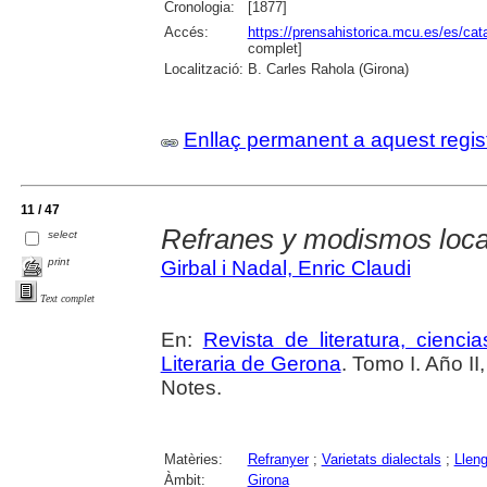
Cronologia:
[1877]
Accés:
https://prensahistorica.mcu.es/es/c
complet]
Localització:
B. Carles Rahola (Girona)
Enllaç permanent a aquest regis
11 / 47
Refranes y modismos loca
select
print
Girbal i Nadal, Enric Claudi
Text complet
En:
Revista de literatura, cienc
Literaria de Gerona
. Tomo I. Año I
Notes.
Matèries:
Refranyer
;
Varietats dialectals
;
Llen
Àmbit:
Girona