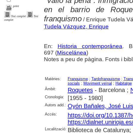
"Valió la pena". Inmigraci
print
en el barrio de Roquet
franquismo
Text complet
Text
/ Enrique Tudela V
complet
Tudela Vázquez, Enrique
En:
Historia contemporánea
. B
697 (
Miscelánea
)
Notes a peu de pàgina. Fonts i bibl
Matèries:
Franquisme
;
Tardofranquisme
;
Trans
socials
;
Moviment veïnal
;
Habitatge
Àmbit:
Roquetes
- Barcelona ;
N
Cronologia:
[1955 - 1980]
Autors add.:
Oyón Bañales, José Lui
Accés:
https://doi.org/10.1387/
https://dialnet.unirioja.
Localització:
Biblioteca de Catalunya;