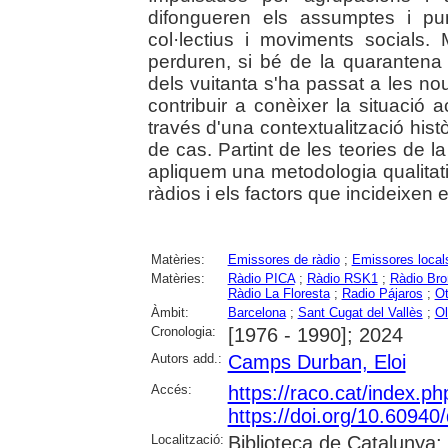
difongueren els assumptes i pu
col·lectius i moviments socials. 
perduren, si bé de la quarantena 
dels vuitanta s'ha passat a les nou
contribuir a conèixer la situació a
través d'una contextualització hist
de cas. Partint de les teories de l
apliquem una metodologia qualitati
ràdios i els factors que incideixen e
Matèries:
Emissores de ràdio
;
Emissores local
Matèries:
Ràdio PICA
;
Ràdio RSK1
;
Ràdio Br
Ràdio La Floresta
;
Radio Pájaros
;
Ot
Àmbit:
Barcelona
;
Sant Cugat del Vallès
;
Ol
Cronologia:
[1976 - 1990]; 2024
Autors add.:
Camps Durban, Eloi
Accés:
https://raco.cat/index.
https://doi.org/10.6094
Localització:
Biblioteca de Catalunya; 