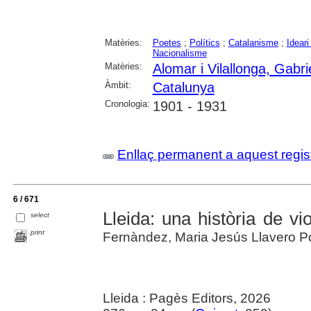
Matèries:
Poetes
;
Polítics
;
Catalanisme
;
Ideari
Nacionalisme
Matèries:
Alomar i Vilallonga, Gabri
Àmbit:
Catalunya
Cronologia:
1901 - 1931
Enllaç permanent a aquest regis
6 / 671
Lleida: una història de vi
select
print
Fernàndez, Maria Jesús Llavero P
Lleida : Pagès Editors, 2026