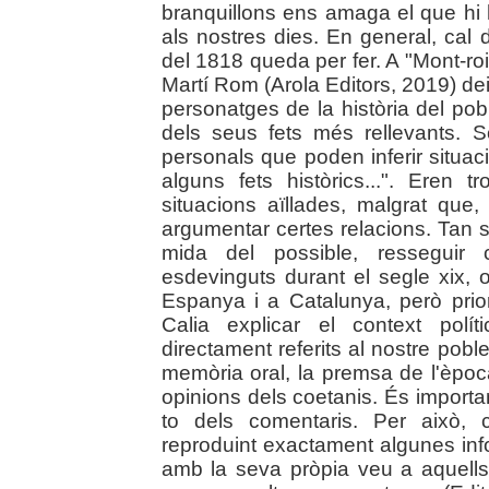
branquillons ens amaga el que hi 
als nostres dies. En general, cal d
del 1818 queda per fer. A "Mont-ro
Martí Rom (Arola Editors, 2019) dei
personatges de la història del pob
dels seus fets més rellevants. 
personals que poden inferir situaci
alguns fets històrics...". Eren
situacions aïllades, malgrat que,
argumentar certes relacions. Tan s
mida del possible, resseguir c
esdevinguts durant el segle xix, o
Espanya i a Catalunya, però prior
Calia explicar el context polí
directament referits al nostre po
memòria oral, la premsa de l'època
opinions dels coetanis. És importan
to dels comentaris. Per això, c
reproduint exactament algunes in
amb la seva pròpia veu a aquells 