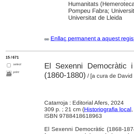
Humanitats (Hemeroteca);
Pompeu Fabra; Universita
Universitat de Lleida
Enllaç permanent a aquest regis
15 / 671
El Sexenni Democràtic i e
select
print
(1860-1880)
/ [a cura de Davi
Catarroja : Editorial Afers, 2024
309 p. ; 21 cm (
Historiografia local
,
ISBN 9788418618963
El Sexenni Democràtic (1868-187