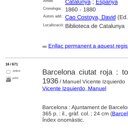
Àmbit:
Catalunya
;
Espanya
Cronologia:
1860 - 1880
Autors add.:
Cao Costoya, David
(Ed.
Localització:
Biblioteca de Catalunya
Enllaç permanent a aquest regis
16 / 671
Barcelona ciutat roja : t
select
print
1936
/ Manuel Vicente Izquierdo
Vicente Izquierdo, Manuel
Barcelona : Ajuntament de Barcel
365 p. : il., gràf. col. ; 24 cm (
Barcelo
Índex onomàstic.