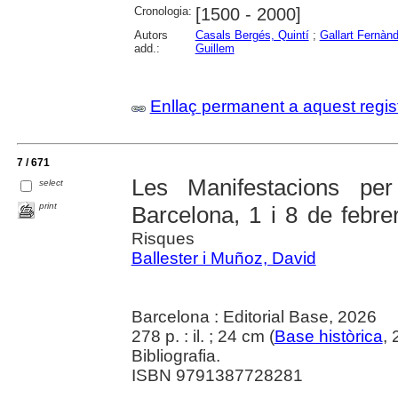
Cronologia:
[1500 - 2000]
Autors
Casals Bergés, Quintí
;
Gallart Fernànd
add.:
Guillem
Enllaç permanent a aquest regis
7 / 671
Les Manifestacions per 
select
print
Barcelona, 1 i 8 de febr
Risques
Ballester i Muñoz, David
Barcelona : Editorial Base, 2026
278 p. : il. ; 24 cm (
Base històrica
,
Bibliografia.
ISBN 9791387728281