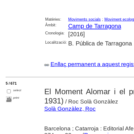
Matèries:
Moviments socials
;
Moviment ecolog
Àmbit:
Camp de Tarragona
Cronologia:
[2016]
Localització:
B. Pública de Tarragona
Enllaç permanent a aquest regis
5 / 671
El Moment Alomar i el pr
select
print
1931)
/ Roc Solà Gonzàlez
Solà Gonzàlez, Roc
Barcelona ; Catarroja : Editorial Af