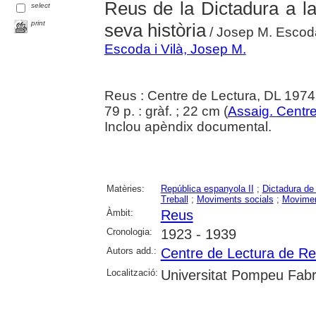
Reus de la Dictadura a la
select
print
seva història
/ Josep M. Escoda
Escoda i Vilà, Josep M.
Reus : Centre de Lectura, DL 1974
79 p. : gràf. ; 22 cm (
Assaig. Centr
Inclou apèndix documental.
Matèries:
República espanyola II
;
Dictadura de
Treball
;
Moviments socials
;
Movimen
Àmbit:
Reus
Cronologia:
1923 - 1939
Autors add.:
Centre de Lectura de R
Localització:
Universitat Pompeu Fabra;