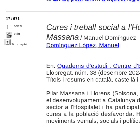
17 / 671
Cures i treball social a l'H
select
print
Massana
/ Manuel Domínguez
Domínguez López, Manuel
Text complet
En:
Quaderns d'estudi : Centre d'E
Llobregat, núm. 38 (desembre 2024),
Títols i resums en català, castellà i
Pilar Massana i Llorens (Solsona,
el desenvolupament a Catalunya del
sector a l'Hospitalet i ha particip
cures a la població desfavorida. 
moviments veïnals, socials i políti