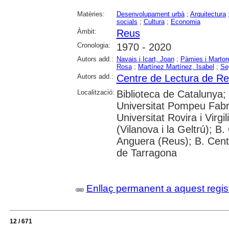
Matèries:
Desenvolupament urbà
;
Arquitectura
socials
;
Cultura
;
Economia
Àmbit:
Reus
Cronologia:
1970 - 2020
Autors add.:
Navais i Icart, Joan
;
Pàmies i Martore
Rosa
;
Martínez Martínez, Isabel
;
Se
Autors add.:
Centre de Lectura de R
Localització:
Biblioteca de Catalunya;
Universitat Pompeu Fabr
Universitat Rovira i Virg
(Vilanova i la Geltrú); 
Anguera (Reus); B. Cent
de Tarragona
Enllaç permanent a aquest regis
12 / 671