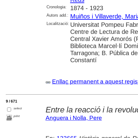
Cronologia:
1874 - 1923
Autors add.:
Muiños i Villaverde, Mar
Localització:
Universitat Pompeu Fabra;
Centre de Lectura de Reu
Central Xavier Amorós (R
Biblioteca Marcel·lí Dom
Tarragona; B. Pública de 
Constantí
Enllaç permanent a aquest regis
9 / 671
Entre la reacció i la revolu
select
print
Anguera i Nolla, Pere