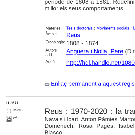
període de 1808 a 1881. Redefinir
millor els seus comportaments.
Matèries:
Tesis doctorals
;
Moviments socials
;
M
Àmbit:
Reus
Cronologia:
1808 - 1874
Autors
Anguera i Nolla, Pere
(Dir
add.:
Accés:
http://hdl.handle.net/108
Enllaç permanent a aquest regis
11 / 671
Reus : 1970-2020 : la tra
select
print
Navais i Icart, Anton Pàmies Marto
Domènech, Rosa Pagès, Isabel 
Blasco