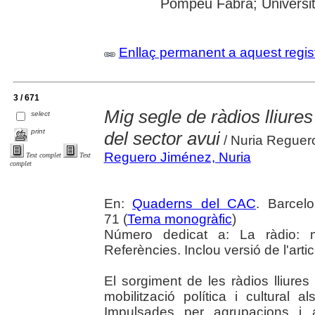
Pompeu Fabra; Universit
Enllaç permanent a aquest regis
3 / 671
Mig segle de ràdios lliures 
select
print
del sector avui
/ Nuria Reguer
Reguero Jiménez, Nuria
Text complet
Text
complet
En:
Quaderns del CAC
. Barcel
71 (
Tema monogràfic
)
Número dedicat a: La ràdio: me
Referències. Inclou versió de l'artic
El sorgiment de les ràdios lliures
mobilització política i cultural a
Impulsades per agrupacions i 