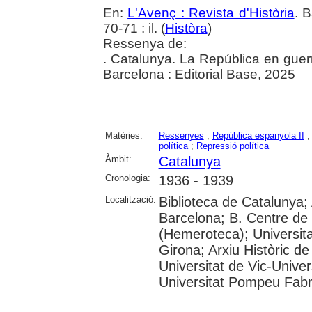
En:
L'Avenç : Revista d'Història
. 
70-71 : il. (
Històra
)
Ressenya de:
. Catalunya. La República en guer
Barcelona : Editorial Base, 2025
Matèries:
Ressenyes
;
República espanyola II
política
;
Repressió política
Àmbit:
Catalunya
Cronologia:
1936 - 1939
Localització:
Biblioteca de Catalunya; 
Barcelona; B. Centre de
(Hemeroteca); Universita
Girona; Arxiu Històric de
Universitat de Vic-Univer
Universitat Pompeu Fabra;