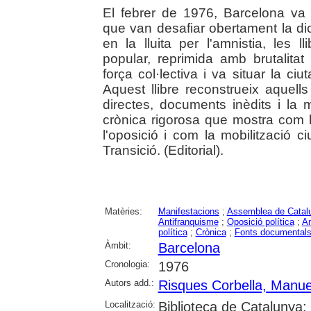
El febrer de 1976, Barcelona va 
que van desafiar obertament la dic
en la lluita per l'amnistia, les ll
popular, reprimida amb brutalita
força col·lectiva i va situar la ciu
Aquest llibre reconstrueix aquell
directes, documents inèdits i la
crònica rigorosa que mostra com 
l'oposició i com la mobilització 
Transició. (Editorial).
Matèries:
Manifestacions
;
Assemblea de Catal
Antifranquisme
;
Oposició política
;
Am
política
;
Crònica
;
Fonts documental
Àmbit:
Barcelona
Cronologia:
1976
Autors add.:
Risques Corbella, Manue
Localització:
Biblioteca de Catalunya;