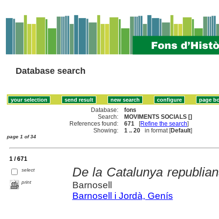
Database search
Database:
fons
Search:
MOVIMENTS SOCIALS []
References found:
671
[
Refine the search
]
Showing:
1 .. 20
in format [
Default
]
page 1 of 34
1 / 671
De la Catalunya republiana
select
print
Barnosell
Barnosell i Jordà, Genís