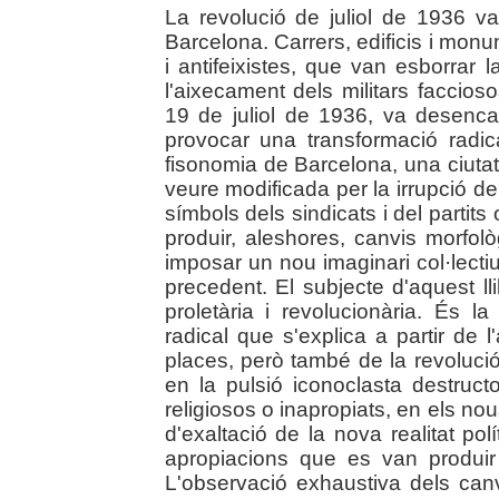
La revolució de juliol de 1936 v
Barcelona. Carrers, edificis i mon
i antifeixistes, que van esborrar l
l'aixecament dels militars faccios
19 de juliol de 1936, va desencad
provocar una transformació radic
fisonomia de Barcelona, una ciutat q
veure modificada per la irrupció de
símbols dels sindicats i del partit
produir, aleshores, canvis morfol
imposar un nou imaginari col·lecti
precedent. El subjecte d'aquest ll
proletària i revolucionària. És la
radical que s'explica a partir de l
places, però també de la revoluci
en la pulsió iconoclasta destruc
religiosos o inapropiats, en els 
d'exaltació de la nova realitat polít
apropiacions que es van produir
L'observació exhaustiva dels canv