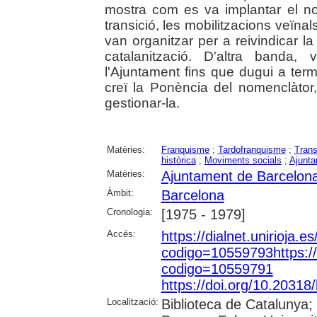
mostra com es va implantar el no
transició, les mobilitzacions veïna
van organitzar per a reivindicar l
catalanització. D'altra banda,
l'Ajuntament fins que dugui a terme
creï la Ponència del nomenclàtor,
gestionar-la.
Matèries:
Franquisme
;
Tardofranquisme
;
Trans
històrica
;
Moviments socials
;
Ajunt
Matèries:
Ajuntament de Barcelon
Àmbit:
Barcelona
Cronologia:
[1975 - 1979]
Accés:
https://dialnet.unirioja.es
codigo=10559793https://di
codigo=10559791
https://doi.org/10.2031
Localització:
Biblioteca de Catalunya; 