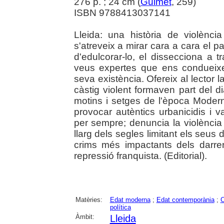
276 p. ; 24 cm (
Guimet
, 259)
ISBN 9788413037141
Lleida: una història de violènc
s'atreveix a mirar cara a cara el p
d'edulcorar-lo, el dissecciona a 
veus expertes que ens condueixe
seva existència. Ofereix al lector l
càstig violent formaven part del di
motins i setges de l'època Moder
provocar autèntics urbanicidis i va
per sempre; denuncia la violència 
llarg dels segles limitant els seus d
crims més impactants dels darre
repressió franquista. (Editorial).
Matèries:
Edat moderna
;
Edat contemporània
;
C
política
Àmbit:
Lleida