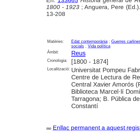
En:
133665
Història general de Re
1800 - 1923
; Anguera, Pere (Ed.)
13-208
Matèries:
Edat contemporània
;
Guerres carline
socials
;
Vida política
Àmbit:
Reus
Cronologia:
[1800 - 1874]
Localització:
Universitat Pompeu Fabra;
Centre de Lectura de Reu
Central Xavier Amorós (R
Biblioteca Marcel·lí Dom
Tarragona; B. Pública de 
Constantí
Enllaç permanent a aquest regis