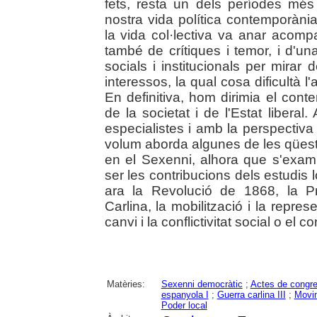
fets, resta un dels períodes mé
nostra vida política contemporània
la vida col·lectiva va anar acom
també de crítiques i temor, i d'u
socials i institucionals per mirar 
interessos, la qual cosa dificultà l
En definitiva, hom dirimia el conte
de la societat i de l'Estat liberal
especialistes i amb la perspectiv
volum aborda algunes de les qüest
en el Sexenni, alhora que s'exam
ser les contribucions dels estudis
ara la Revolució de 1868, la P
Carlina, la mobilització i la repres
canvi i la conflictivitat social o el co
Matèries:
Sexenni democràtic
;
Actes de congr
espanyola I
;
Guerra carlina III
;
Movim
Poder local