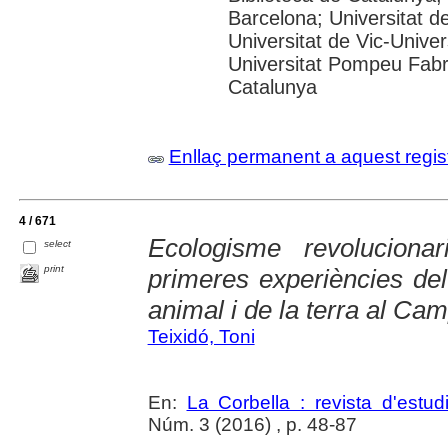
Barcelona; Universitat de 
Universitat de Vic-Univer
Universitat Pompeu Fabra
Catalunya
Enllaç permanent a aquest regis
4 / 671
Ecologisme revoluciona
select
print
primeres experiències del
animal i de la terra al Ca
Teixidó, Toni
En:
La Corbella : revista d'estud
Núm. 3 (2016) , p. 48-87