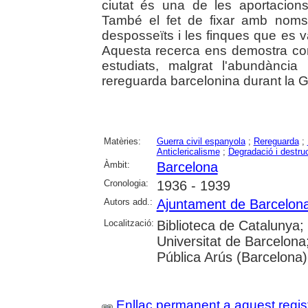
ciutat és una de les aportacion
També el fet de fixar amb noms
desposseïts i les finques que es v
Aquesta recerca ens demostra c
estudiats, malgrat l'abundància 
rereguarda barcelonina durant la Gue
Matèries:
Guerra civil espanyola
;
Rereguarda
;
Anticlericalisme
;
Degradació i destru
Àmbit:
Barcelona
Cronologia:
1936 - 1939
Autors add.:
Ajuntament de Barcelon
Localització:
Biblioteca de Catalunya;
Universitat de Barcelona
Pública Arús (Barcelona)
Enllaç permanent a aquest regis