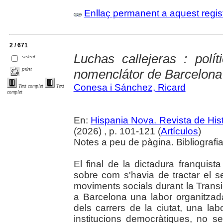
Enllaç permanent a aquest regis
2 / 671
Luchas callejeras : polít
select
print
nomenclátor de Barcelona
Conesa i Sánchez, Ricard
Text complet
Text
complet
En:
Hispania Nova. Revista de Hi
(2026) , p. 101-121 (
Artículos
)
Notes a peu de pàgina. Bibliografia
El final de la dictadura franquista
sobre com s'havia de tractar el seu
moviments socials durant la Transi
a Barcelona una labor organitza
dels carrers de la ciutat, una la
institucions democràtiques, no se