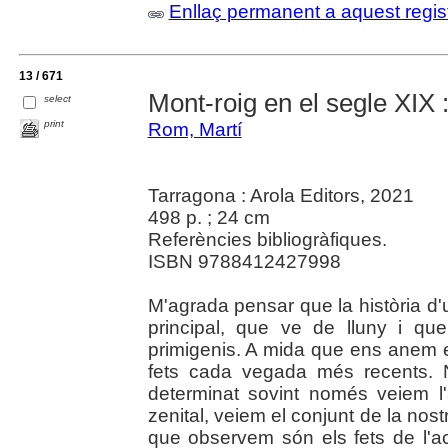
Enllaç permanent a aquest regis
13 / 671
Mont-roig en el segle XIX 
select
print
Rom, Martí
Tarragona : Arola Editors, 2021
498 p. ; 24 cm
Referències bibliogràfiques.
ISBN 9788412427998
M'agrada pensar que la història d'
principal, que ve de lluny i qu
primigenis. A mida que ens anem e
fets cada vegada més recents. N
determinat sovint només veiem l
zenital, veiem el conjunt de la nost
que observem són els fets de l'ac