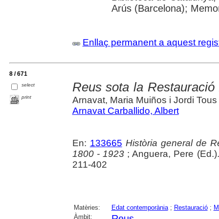
Arús (Barcelona); Memor
Enllaç permanent a aquest regis
8 / 671
Reus sota la Restauració
select
print
Arnavat, Maria Muiños i Jordi Tous
Arnavat Carballido, Albert
En:
133665
Història general de Re
1800 - 1923
; Anguera, Pere (Ed.)
211-402
Matèries:
Edat contemporània
;
Restauració
;
M
Àmbit:
Reus