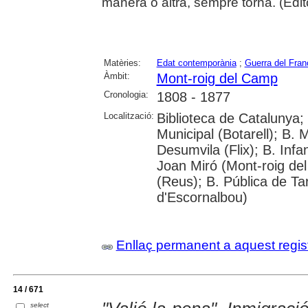
manera o altra, sempre torna. (Editor
Matèries:
Edat contemporània
;
Guerra del Fra
Àmbit:
Mont-roig del Camp
Cronologia:
1808 - 1877
Localització:
Biblioteca de Catalunya; U
Municipal (Botarell); B. M
Desumvila (Flix); B. Infan
Joan Miró (Mont-roig de
(Reus); B. Pública de Ta
d'Escornalbou)
Enllaç permanent a aquest regis
14 / 671
select