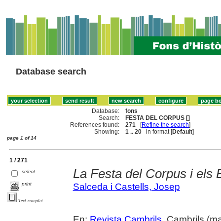
Database search
Database:
fons
Search:
FESTA DEL CORPUS []
References found:
271
[
Refine the search
]
Showing:
1 .. 20
in format [
Default
]
page 1 of 14
1 / 271
La Festa del Corpus i els 
select
print
Salceda i Castells, Josep
Text complet
En:
Revista Cambrils
. Cambrils (ma