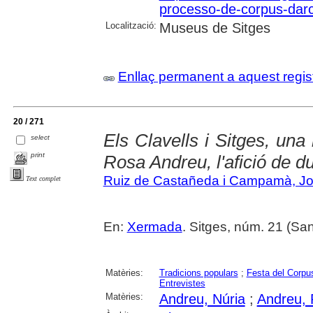
processo-de-corpus-darc
Localització:
Museus de Sitges
Enllaç permanent a aquest regis
20 / 271
Els Clavells i Sitges, una
select
print
Rosa Andreu, l'afició de 
Ruiz de Castañeda i Campamà, Jo
Text complet
En:
Xermada
. Sitges, núm. 21 (Sant
Matèries:
Tradicions populars
;
Festa del Corpu
Entrevistes
Matèries:
Andreu, Núria
;
Andreu,