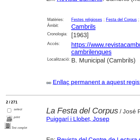
Matèries:
Festes religioses
;
Festa del Corpus
Àmbit:
Cambrils
Cronologia:
[1963]
Accés:
https://www.revistacambr
cambrilenques
Localització:
B. Municipal (Cambrils)
Enllaç permanent a aquest regis
2 / 271
La Festa del Corpus
select
/ José 
print
Puiggarí i Llobet, Josep
Text complet
En:
Revista del Centre de Lectura