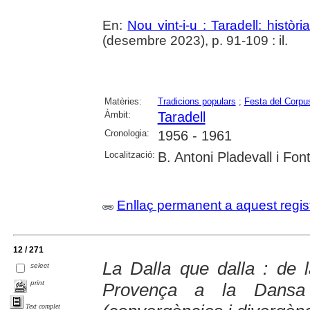
En:
Nou vint-i-u : Taradell: històr
(desembre 2023), p. 91-109 : il.
Matèries:
Tradicions populars
;
Festa del Corpu
Àmbit:
Taradell
Cronologia:
1956 - 1961
Localització:
B. Antoni Pladevall i Font
Enllaç permanent a aquest regis
12 / 271
La Dalla que dalla : de 
select
print
Provença a la Dansa
Text complet