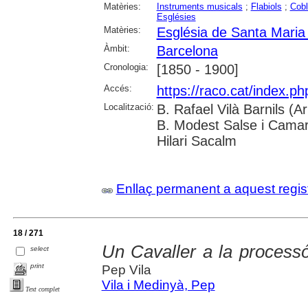
Matèries:
Instruments musicals
;
Flabiols
;
Cob
Esglésies
Matèries:
Església de Santa Maria
Àmbit:
Barcelona
Cronologia:
[1850 - 1900]
Accés:
https://raco.cat/index.ph
Localització:
B. Rafael Vilà Barnils (A
B. Modest Salse i Camara
Hilari Sacalm
Enllaç permanent a aquest regis
18 / 271
Un Cavaller a la process
select
print
Pep Vila
Vila i Medinyà, Pep
Text complet