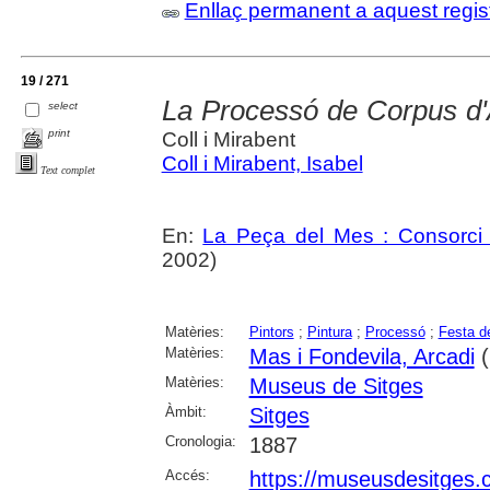
Enllaç permanent a aquest regis
19 / 271
La Processó de Corpus d'
select
print
Coll i Mirabent
Coll i Mirabent, Isabel
Text complet
En:
La Peça del Mes : Consorci 
2002)
Matèries:
Pintors
;
Pintura
;
Processó
;
Festa d
Matèries:
Mas i Fondevila, Arcadi
(
Matèries:
Museus de Sitges
Àmbit:
Sitges
Cronologia:
1887
Accés:
https://museusdesitges.c