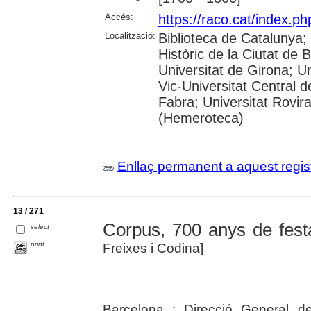
Accés:
https://raco.cat/index.p
Localització:
Biblioteca de Catalunya;
Històric de la Ciutat de 
Universitat de Girona; Un
Vic-Universitat Central 
Fabra; Universitat Rovira
(Hemeroteca)
Enllaç permanent a aquest regis
13 / 271
Corpus, 700 anys de fest
select
print
Freixes i Codina]
Barcelona : Direcció General d