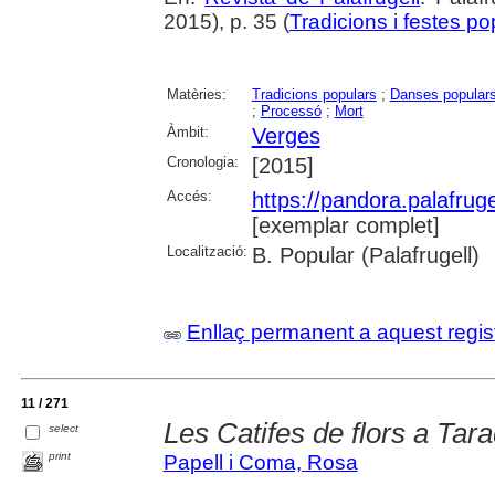
2015), p. 35 (
Tradicions i festes po
Matèries:
Tradicions populars
;
Danses popular
;
Processó
;
Mort
Àmbit:
Verges
Cronologia:
[2015]
Accés:
https://pandora.palafru
[exemplar complet]
Localització:
B. Popular (Palafrugell)
Enllaç permanent a aquest regis
11 / 271
Les Catifes de flors a Tara
select
print
Papell i Coma, Rosa