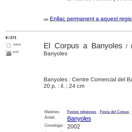
Enllaç permanent a aquest regis
8 / 271
El Corpus a Banyoles
select
/ B
print
Banyoles
Banyoles : Centre Comercial del Ba
20 p. : il. ; 24 cm
Matèries:
Festes religioses
;
Festa del Corpus
Àmbit:
Banyoles
Cronologia:
2002