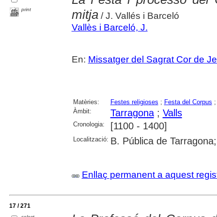
print
mitja
/ J. Vallés i Barceló
Vallès i Barceló, J.
En:
Missatger del Sagrat Cor de J
Matèries:
Festes religioses
;
Festa del Corpus
Àmbit:
Tarragona
;
Valls
Cronologia:
[1100 - 1400]
Localització:
B. Pública de Tarragona; 
Enllaç permanent a aquest regis
17 / 271
select