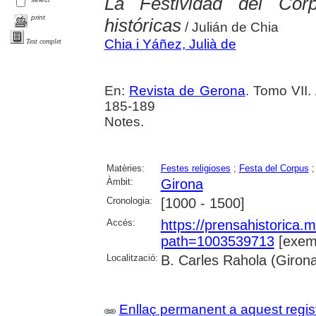
La Festividad del Cor
print
históricas
/ Julián de Chia
Chia i Yáñez, Julià de
Text complet
En:
Revista de Gerona
. Tomo VII.
185-189
Notes.
Matèries:
Festes religioses
;
Festa del Corpus
Àmbit:
Girona
Cronologia:
[1000 - 1500]
Accés:
https://prensahistorica
path=1003539713
[exemp
Localització:
B. Carles Rahola (Giron
Enllaç permanent a aquest regis