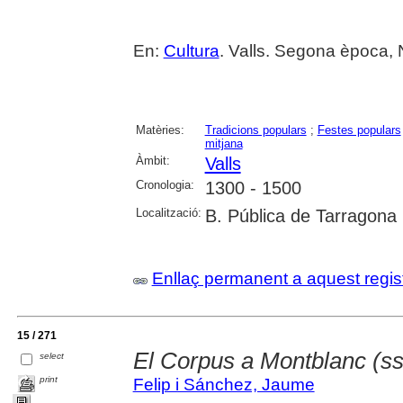
En:
Cultura
. Valls. Segona època, 
Matèries:
Tradicions populars
;
Festes populars
mitjana
Àmbit:
Valls
Cronologia:
1300 - 1500
Localització:
B. Pública de Tarragona
Enllaç permanent a aquest regis
15 / 271
El Corpus a Montblanc (ss.
select
print
Felip i Sánchez, Jaume