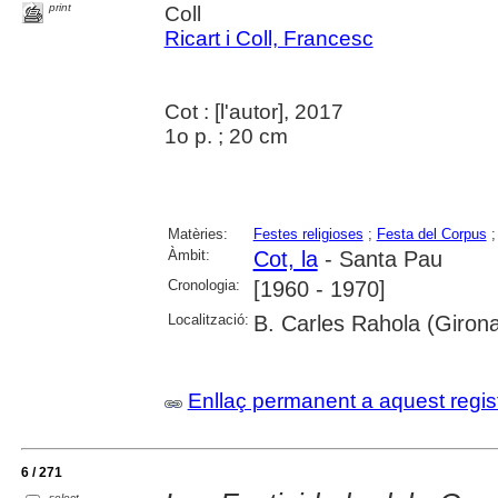
print
Coll
Ricart i Coll, Francesc
Cot : [l'autor], 2017
1o p. ; 20 cm
Matèries:
Festes religioses
;
Festa del Corpus
Àmbit:
Cot, la
- Santa Pau
Cronologia:
[1960 - 1970]
Localització:
B. Carles Rahola (Giron
Enllaç permanent a aquest regis
6 / 271
select