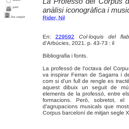
La Professó del Corpus 
print
anàlisi iconogràfica i musi
Rider, Nil
Text complet
En:
229592
Col·loquis del fla
d'Arbúcies, 2021. p. 43-73 : il
Bibliografia i fonts.
La professó de l'octava del Corp
va inspirar Ferran de Sagarra i d
com si d'un full de rengle es tra
aquest dibuix un seguit de mú
elements de la professó, entre els
formacions. Però, sobretot, el
d'agrupacions musicals que mostr
Corpus barceloní de mitjan segle X