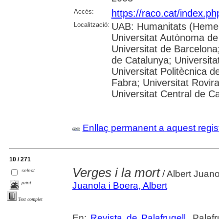
Accés:
https://raco.cat/index.p
Localització:
UAB: Humanitats (Hemer
Universitat Autònoma de
Universitat de Barcelona;
de Catalunya; Universitat
Universitat Politècnica 
Fabra; Universitat Rovira 
Universitat Central de C
Enllaç permanent a aquest regis
10 / 271
Verges i la mort
select
/ Albert Juan
print
Juanola i Boera, Albert
Text complet
En:
Revista de Palafrugell
. Palaf