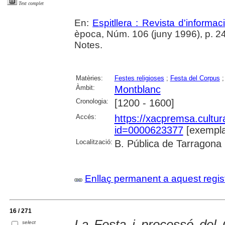
Text complet
En:
Espitllera : Revista d'informa
època, Núm. 106 (juny 1996), p. 2
Notes.
Matèries:
Festes religioses
;
Festa del Corpus
Àmbit:
Montblanc
Cronologia:
[1200 - 1600]
Accés:
https://xacpremsa.cultu
id=0000623377
[exempla
Localització:
B. Pública de Tarragona
Enllaç permanent a aquest regis
16 / 271
La Festa i processó del 
select