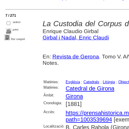
7 / 271
La Custodia del Corpus d
select
print
Enrique Claudio Girbal
Girbal i Nadal, Enric Claudi
Text complet
En:
Revista de Gerona
. Tomo V. Añ
Notes.
Matèries:
Església
;
Catedrals
;
Litúrgia
;
Object
Matèries:
Catedral de Girona
Àmbit:
Girona
Cronologia:
[1881]
Accés:
https://prensahistorica
path=1003539694
[exemp
Localització:
B. Carles Rahola (Giron