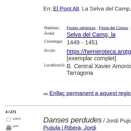
En:
El Pont Alt
. La Selva del Camp, 
Matèries:
Festes religioses
;
Festa del Corpus
Àmbit:
Selva del Camp, la
Cronologia:
1449 - 1451
Accés:
https://hemeroteca.arqt
[exemplar complet]
Localització:
B. Central Xavier Amorós
Tarragona
Enllaç permanent a aquest regis
4 / 271
Danses perdudes
select
/ Jordi Puji
print
Pujiula i Ribera, Jordi