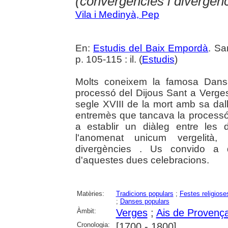
(convergències i divergèn
Vila i Medinyà, Pep
En:
Estudis del Baix Empordà
. Sa
p. 105-115 : il. (
Estudis
)
Molts coneixem la famosa Dansa
processó del Dijous Sant a Verge
segle XVIII de la mort amb sa dall
entremès que tancava la processó
a establir un diàleg entre les 
l'anomenat unicum vergelità,
divergències . Us convido a 
d'aquestes dues celebracions.
Matèries:
Tradicions populars
;
Festes religiose
;
Danses populars
Àmbit:
Verges
;
Ais de Provenç
Cronologia:
[1700 - 1800]