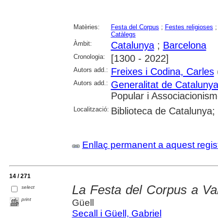
Matèries:
Festa del Corpus
;
Festes religioses
Catàlegs
Àmbit:
Catalunya
;
Barcelona
Cronologia:
[1300 - 2022]
Autors add.:
Freixes i Codina, Carles
Autors add.:
Generalitat de Cataluny
Popular i Associacionism
Localització:
Biblioteca de Catalunya;
Enllaç permanent a aquest regis
14 / 271
La Festa del Corpus a Val
select
print
Güell
Secall i Güell, Gabriel