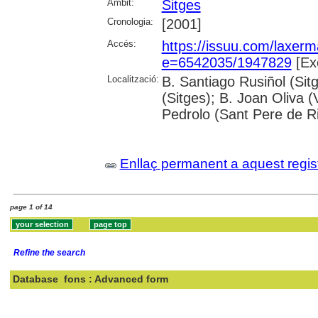
Àmbit:
Sitges
Cronologia:
[2001]
Accés:
https://issuu.com/laxe
e=6542035/1947829
[Ex
Localització:
B. Santiago Rusiñol (Sit
(Sitges); B. Joan Oliva (
Pedrolo (Sant Pere de R
Enllaç permanent a aquest regis
page 1 of 14
Refine the search
Database
fons : Advanced form
Search: