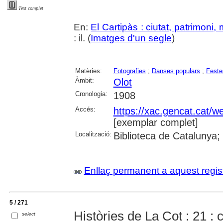
Text complet
En:
El Cartipàs : ciutat, patrimoni
: il. (
Imatges d'un segle
)
Matèries:
Fotografies
;
Danses populars
;
Feste
Àmbit:
Olot
Cronologia:
1908
Accés:
https://xac.gencat.cat/
[exemplar complet]
Localització:
Biblioteca de Catalunya;
Enllaç permanent a aquest regis
5 / 271
Històries de La Cot : 21 :
select