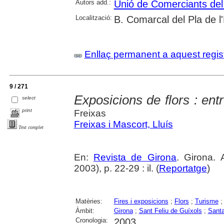
Autors add.:
Unió de Comerciants del 
Localització:
B. Comarcal del Pla de l
Enllaç permanent a aquest regis
9 / 271
Exposicions de flors : entr
select
print
Freixas
Freixas i Mascort, Lluís
Text complet
En:
Revista de Girona
. Girona.
2003), p. 22-29 : il. (
Reportatge
)
Matèries:
Fires i exposicions
;
Flors
;
Turisme
Àmbit:
Girona
;
Sant Feliu de Guíxols
;
Santa
Cronologia:
2003