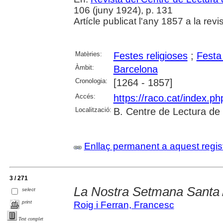
106 (juny 1924), p. 131
Artícle publicat l'any 1857 a la rev
Matèries:
Festes religioses
;
Festa
Àmbit:
Barcelona
Cronologia:
[1264 - 1857]
Accés:
https://raco.cat/index.p
Localització:
B. Centre de Lectura de
Enllaç permanent a aquest regis
3 / 271
La Nostra Setmana Santa
select
print
Roig i Ferran, Francesc
Text complet