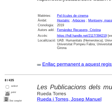
Matèries:
Pel·lícules de cinema
Àmbit:
Hostalric
;
Arbúcies
;
Montseny, mass
Cronologia:
2019
Autors add.:
Fernández Recasens, Cristina
Accés:
https://hdl.handle.net/2117/394219
[ex
Localització:
UAB: Humanitats (Hemeroteca); Univer
Universitat Pompeu Fabra; Universitat
Girona
Enllaç permanent a aquest regis
8 / 435
Les Publicacions dels mus
select
print
Rueda Torres
Rueda i Torres, Josep Manuel
Text complet