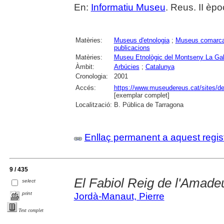
En:
Informatiu Museu
. Reus. II èpo
Matèries:
Museus d'etnologia
;
Museus comarca
publicacions
Matèries:
Museu Etnològic del Montseny La Gab
Àmbit:
Arbúcies
;
Catalunya
Cronologia:
2001
Accés:
https://www.museudereus.cat/sites/de
[exemplar complet]
Localització:
B. Pública de Tarragona
Enllaç permanent a aquest regis
9 / 435
El Fabiol Reig de l'Amade
select
print
Jordà-Manaut, Pierre
Text complet