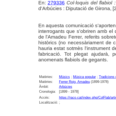
En:
279336
Col·loquis del flabiol 
d'Arbúcies : Diputació de Girona, [
En aquesta comunicació s'aporten
interrogants que s'obriren amb el 
de l'Amadeu Ferrer, referits sobret
històrics (no necessàriament de 
hauria estat sotmès l'instrument 
fabricació. Tot plegat ajudarà, 
anomenats flabiols de gegants.
Matèries:
Músics
;
Música popular
;
Tradicions 
Matèries:
Ferrer Roig, Amadeu
(1899-1978)
Àmbit:
Arbúcies
Cronologia:
[1899 - 1978]
Accés:
https://raco.cat/index.php/ColFlab/ar
Localització:
;