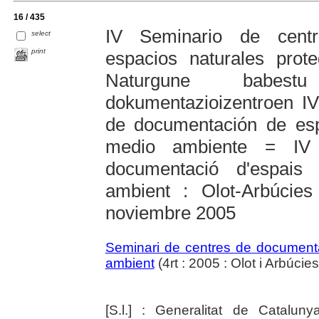
16 / 435
IV Seminario de cent
select
print
espacios naturales pro
Naturgune babest
dokumentazioizentroen I
de documentación de esp
medio ambiente = IV 
documentació d'espais 
ambient : Olot-Arbúcie
noviembre 2005
Seminari de centres de documentac
ambient
(4rt : 2005 : Olot i Arbúcies
[S.l.] : Generalitat de Catalu