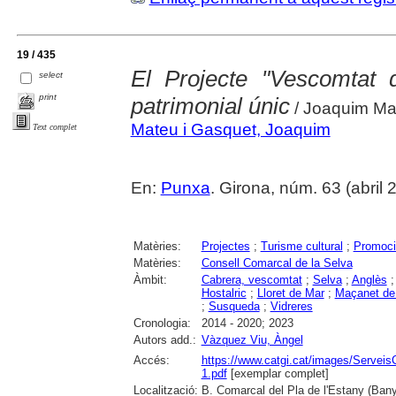
19 / 435
El Projecte "Vescomtat 
select
print
patrimonial únic
/ Joaquim Ma
Mateu i Gasquet, Joaquim
Text complet
En:
Punxa
. Girona, núm. 63 (abril 20
Matèries:
Projectes
;
Turisme cultural
;
Promoció
Matèries:
Consell Comarcal de la Selva
Àmbit:
Cabrera, vescomtat
;
Selva
;
Anglès
Hostalric
;
Lloret de Mar
;
Maçanet de 
;
Susqueda
;
Vidreres
Cronologia:
2014 - 2020; 2023
Autors add.:
Vàzquez Viu, Àngel
Accés:
https://www.catgi.cat/images/Servei
1.pdf
[exemplar complet]
Localització:
B. Comarcal del Pla de l'Estany (Bany