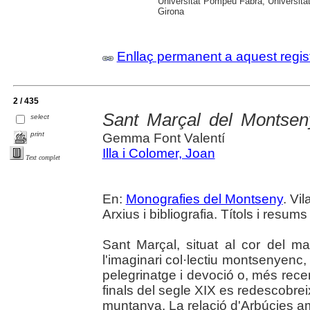
Universitat Pompeu Fabra; Universitat
Girona
Enllaç permanent a aquest regis
2 / 435
Sant Marçal del Montsen
select
print
Gemma Font Valentí
Illa i Colomer, Joan
Text complet
En:
Monografies del Montseny
. Vi
Arxius i bibliografia. Títols i resums
Sant Marçal, situat al cor del m
l'imaginari col·lectiu montsenyenc
pelegrinatge i devoció o, més rece
finals del segle XIX es redescobrei
muntanya. La relació d'Arbúcies am