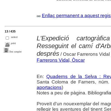
Enllaç permanent a aquest regis
13 / 435
L'Expedició cartogràf
select
print
Resseguint el camí d'Arb
després
Text complet
/ Oscar Farrerons Vidal
Farrerons Vidal, Òscar
En:
Quaderns de la Selva : Revi
Santa Coloma de Farners, núm. 3
aportacions
)
Notes a peu de pàgina. Bibliografia
Proveït d'un nouexemplar del magní
rellegir les aventures del tinent Se