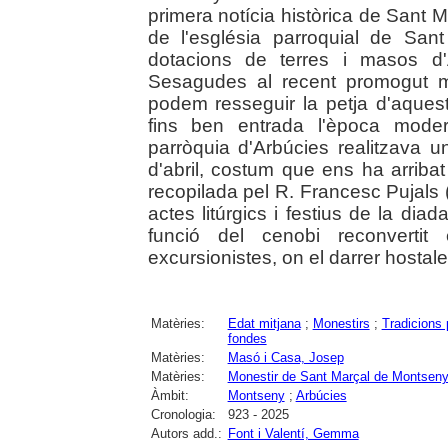
primera notícia històrica de Sant 
de l'església parroquial de San
dotacions de terres i masos d'
Sesagudes al recent promogut m
podem resseguir la petja d'aques
fins ben entrada l'època moder
parròquia d'Arbúcies realitzava 
d'abril, costum que ens ha arriba
recopilada pel R. Francesc Pujals 
actes litúrgics i festius de la diada
funció del cenobi reconvertit
excursionistes, on el darrer hostal
Matèries:
Edat mitjana
;
Monestirs
;
Tradicions 
fondes
Matèries:
Masó i Casa, Josep
Matèries:
Monestir de Sant Marçal de Montsen
Àmbit:
Montseny
;
Arbúcies
Cronologia:
923 - 2025
Autors add.:
Font i Valentí, Gemma