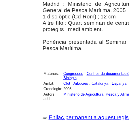
Madrid : Ministerio de Agricultu
General de Pesca Marítima, 2005
1 disc òptic (Cd-Rom) ; 12 cm
Altre títol: Quart seminari de cen
protegits i medi ambient.
Ponència presentada al Seminari 
Pesca Marítima.
Matèries:
Congressos
;
Centres de documentaci
Biologia
Àmbit:
Olot
;
Arbúcies
;
Catalunya
;
Espanya
Cronologia:
2005
Autors
Ministerio de Agricultura, Pesca y Alim
add.:
Enllaç permanent a aquest regis