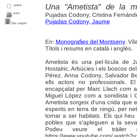
Una "Ametista" de la m
select
print
Pujadas Codony, Cristina Fernán
Pujadas Codony, Jaume
Text complet
En:
Monografies del Montseny
. Vi
Títols i resums en català i anglès.
Ametista és una pel·lícula de 
Hostalric, Arbúcies i els boscos d
Pérez, Anna Codony, Salvador Bern
ells actors no professionals. 
encapçalat per Marc Llach com a 
Miguel López com a sonidista i 
Ametista sorgeix d'una crida que exi
esperits en terra de ningú, per n
tornar a ser habitats. Els qui he
pobles que s'apleguen a la seva
Podeu veure el tràiler 
https://www.youtube.com/ watch?