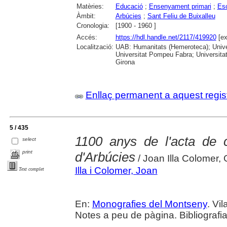
Matèries:
Educació
;
Ensenyament primari
;
Esc
Àmbit:
Arbúcies
;
Sant Feliu de Buixalleu
Cronologia:
[1900 - 1960 ]
Accés:
https://hdl.handle.net/2117/419920
[ex
Localització:
UAB: Humanitats (Hemeroteca); Univer
Universitat Pompeu Fabra; Universitat
Girona
Enllaç permanent a aquest regis
5 / 435
1100 anys de l'acta de 
select
print
d'Arbúcies
/ Joan Illa Colomer,
Illa i Colomer, Joan
Text complet
En:
Monografies del Montseny
. Vi
Notes a peu de pàgina. Bibliografia.