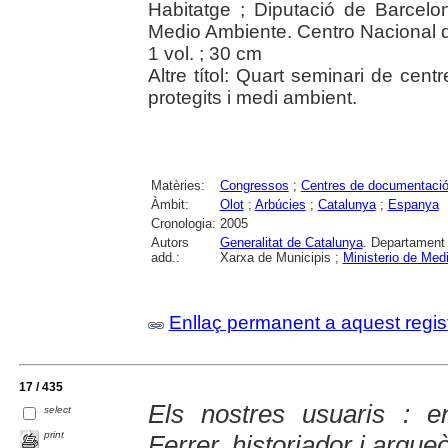
Habitatge ; Diputació de Barcelo
Medio Ambiente. Centro Nacional 
1 vol. ; 30 cm
Altre títol: Quart seminari de cen
protegits i medi ambient.
Matèries:
Congressos
;
Centres de documentaci
Àmbit:
Olot
;
Arbúcies
;
Catalunya
;
Espanya
Cronologia:
2005
Autors
Generalitat de Catalunya
. Departament 
add.:
Xarxa de Municipis ;
Ministerio de Med
Enllaç permanent a aquest regis
17 / 435
Els nostres usuaris : e
select
print
Ferrer, historiador i arque