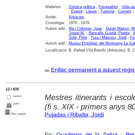
Matèries:
Crònica gràfica
;
Fotografies
;
Vida qu
;
Esport
;
Lleure
;
Turisme
;
Comerç
Àmbit:
Arbúcies
Cronologia:
1870 - 1979
Autors add.:
Illa i Colomer, Joan
;
Duran Massó, M
Josep M.
;
Bancells Guiolà, Pepita
;
A
Solà, Pere
;
Tura i Masnou, Jordi
;
Fo
Autors add.:
Museu Etnològic del Montseny La Gab
Localització:
B. Rafael Vilà Barnils (Arbúcies); B. 
Enllaç permanent a aquest regis
12 / 435
Mestres itinerants i escol
select
print
(fi s. XIX - primers anys 8
Pujadas i Ribalta, Jordi
Text complet
En:
Quaderns de la Selva : Revi