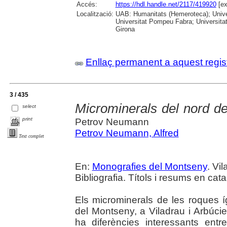
Accés:
https://hdl.handle.net/2117/419920
[ex
Localització:
UAB: Humanitats (Hemeroteca); Univer
Universitat Pompeu Fabra; Universitat
Girona
Enllaç permanent a aquest regis
3 / 435
Microminerals del nord d
select
print
Petrov Neumann
Petrov Neumann, Alfred
Text complet
En:
Monografies del Montseny
. Vi
Bibliografia. Títols i resums en cata
Els microminerals de les roques í
del Montseny, a Viladrau i Arbúcie
ha diferències interessants entr