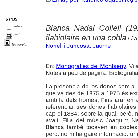
6 / 435
Blanca Nadal Collell (1
select
print
flabiolaire en una cobla
/ J
Nonell i Juncosa, Jaume
Text complet
En:
Monografies del Montseny
. Vi
Notes a peu de pàgina. Bibliografia.
La presència de les dones com a in
que va des de 1875 a 1975 és ex
amb la dels homes. Fins ara, en
referenciar tres dones flabiolaire
cap el 1884, sobre la qual, però
avali. Filla del músic Joaquim Na
Blanca també tocaven en cobles 
però, no hi ha gaire informació: un