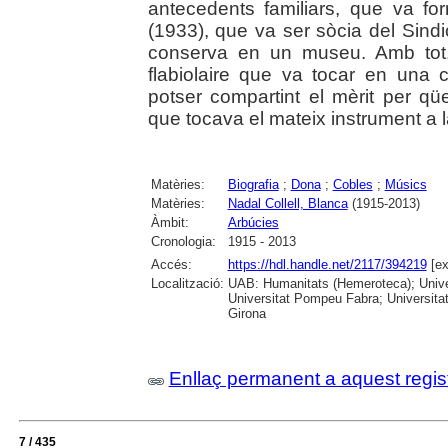
antecedents familiars, que va fo
(1933), que va ser sòcia del Sind
conserva en un museu. Amb tot,
flabiolaire que va tocar en una 
potser compartint el mèrit per 
que tocava el mateix instrument a 
Matèries:
Biografia
;
Dona
;
Cobles
;
Músics
Matèries:
Nadal Collell, Blanca
(1915-2013)
Àmbit:
Arbúcies
Cronologia:
1915 - 2013
Accés:
https://hdl.handle.net/2117/394219
[ex
Localització:
UAB: Humanitats (Hemeroteca); Univer
Universitat Pompeu Fabra; Universitat
Girona
Enllaç permanent a aquest regis
7 / 435