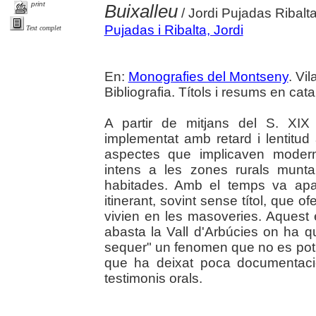
print
Buixalleu
/ Jordi Pujadas Ribalt
Pujadas i Ribalta, Jordi
Text complet
En:
Monografies del Montseny
. Vi
Bibliografia. Títols i resums en cata
A partir de mitjans del S. XIX 
implementat amb retard i lentitud 
aspectes que implicaven modern
intens a les zones rurals munta
habitades. Amb el temps va aparè
itinerant, sovint sense títol, que o
vivien en les masoveries. Aquest e
abasta la Vall d'Arbúcies on ha q
sequer" un fenomen que no es pot 
que ha deixat poca documentaci
testimonis orals.