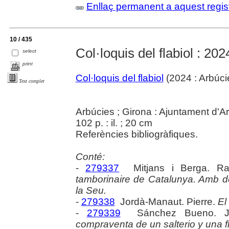
Enllaç permanent a aquest regis
10 / 435
Col·loquis del flabiol : 202
select
print
Col·loquis del flabiol
(2024 : Arbúci
Text complet
Arbúcies ; Girona : Ajuntament d'Ar
102 p. : il. ; 20 cm
Referències bibliogràfiques.
Conté:
-
279337
Mitjans i Berga. Ra
tamborinaire de Catalunya. Amb det
la Seu.
-
279338
Jordà-Manaut. Pierre.
El
-
279339
Sánchez Bueno. 
compraventa de un salterio y una f