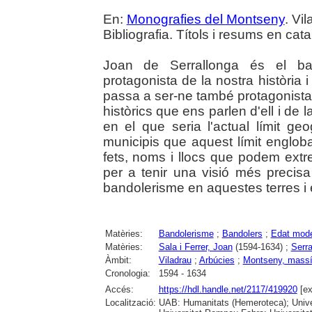
En:
Monografies del Montseny
. Vil
Bibliografia. Títols i resums en cata
Joan de Serrallonga és el ba
protagonista de la nostra història i
passa a ser-ne també protagonista. A
històrics que ens parlen d'ell i de 
en el que seria l'actual límit ge
municipis que aquest límit engloba. 
fets, noms i llocs que podem extr
per a tenir una visió més precisa
bandolerisme en aquestes terres i e
Matèries:
Bandolerisme
;
Bandolers
;
Edat mod
Matèries:
Sala i Ferrer, Joan
(1594-1634) ;
Serra
Àmbit:
Viladrau
;
Arbúcies
;
Montseny, massí
Cronologia:
1594 - 1634
Accés:
https://hdl.handle.net/2117/419920
[ex
Localització:
UAB: Humanitats (Hemeroteca); Univer