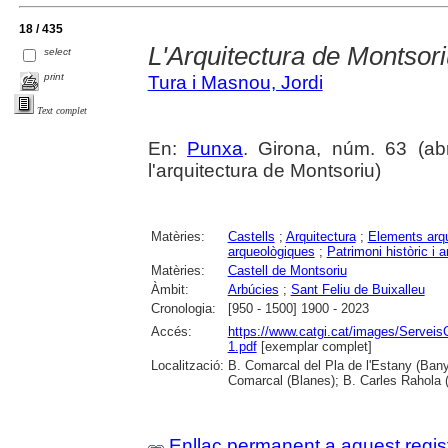
18 / 435
L'Arquitectura de Montsor
select
print
Tura i Masnou, Jordi
Text complet
En:
Punxa
. Girona, núm. 63 (abri
l'arquitectura de Montsoriu)
Matèries:
Castells
;
Arquitectura
;
Elements arqu
arqueològiques
;
Patrimoni històric i ar
Matèries:
Castell de Montsoriu
Àmbit:
Arbúcies
;
Sant Feliu de Buixalleu
Cronologia:
[950 - 1500] 1900 - 2023
Accés:
https://www.catgi.cat/images/Servei
1.pdf
[exemplar complet]
Localització:
B. Comarcal del Pla de l'Estany (Bany
Comarcal (Blanes); B. Carles Rahola 
Enllaç permanent a aquest regis