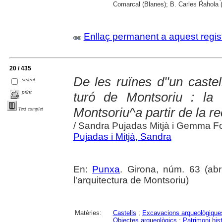
Comarcal (Blanes); B. Carles Rahola 
Enllaç permanent a aquest regis
20 / 435
De les ruïnes d''un castel
select
print
turó de Montsoriu : la r
Montsoriu^a partir de la re
Text complet
/ Sandra Pujadas Mitjà i Gemma Fo
Pujadas i Mitjà, Sandra
En:
Punxa
. Girona, núm. 63 (abri
l'arquitectura de Montsoriu)
Matèries:
Castells
;
Excavacions arqueològique
Objectes arqueològics
;
Patrimoni histò