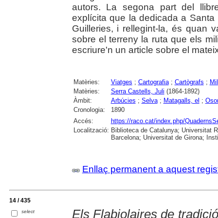
autors. La segona part del lli
explícita que la dedicada a Santa
Guilleries, i rellegint-la, és quan
sobre el terreny la ruta que els mil
escriure'n un article sobre el mate
Matèries:
Viatges
;
Cartografia
;
Cartògrafs
;
Mil
Matèries:
Serra Castells, Juli
(1864-1892)
Àmbit:
Arbúcies
;
Selva
;
Matagalls, el
;
Oso
Cronologia:
1890
Accés:
https://raco.cat/index.php/QuadernsS
Localització:
Biblioteca de Catalunya; Universitat R
Barcelona; Universitat de Girona; Ins
Enllaç permanent a aquest regis
14 / 435
Els Flabiolaires de tradici
select