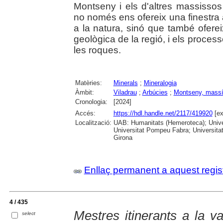
Montseny i els d'altres massissos 
no només ens ofereix una finestra 
a la natura, sinó que també ofereix
geològica de la regió, i els process
les roques.
Matèries:
Minerals
;
Mineralogia
Àmbit:
Viladrau
;
Arbúcies
;
Montseny, massí
Cronologia:
[2024]
Accés:
https://hdl.handle.net/2117/419920
[ex
Localització:
UAB: Humanitats (Hemeroteca); Univer
Universitat Pompeu Fabra; Universitat
Girona
Enllaç permanent a aquest regis
4 / 435
Mestres itinerants a la va
select