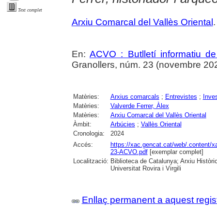
Text complet
Arxiu Comarcal del Vallès Oriental
.
En:
ACVO : Butlletí informatiu de
Granollers, núm. 23 (novembre 202
Matèries:
Arxius comarcals
;
Entrevistes
;
Inve
Matèries:
Valverde Ferrer, Àlex
Matèries:
Arxiu Comarcal del Vallès Oriental
Àmbit:
Arbúcies
;
Vallès Oriental
Cronologia:
2024
Accés:
https://xac.gencat.cat/web/.content/x
23-ACVO.pdf
[exemplar complet]
Localització:
Biblioteca de Catalunya; Arxiu Històri
Universitat Rovira i Virgili
Enllaç permanent a aquest regis