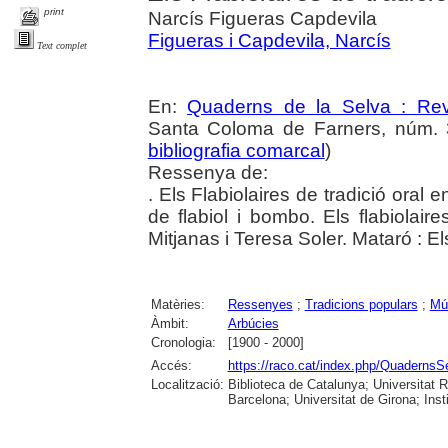
print
Narcís Figueras Capdevila
Figueras i Capdevila, Narcís
Text complet
En:
Quaderns de la Selva : Revi
Santa Coloma de Farners, núm. 3
bibliografia comarcal
)
Ressenya de:
. Els Flabiolaires de tradició oral 
de flabiol i bombo. Els flabiolair
Mitjanas i Teresa Soler. Mataró : E
Matèries:
Ressenyes
;
Tradicions populars
;
Mú
Àmbit:
Arbúcies
Cronologia:
[1900 - 2000]
Accés:
https://raco.cat/index.php/QuadernsS
Localització:
Biblioteca de Catalunya; Universitat R
Barcelona; Universitat de Girona; Ins