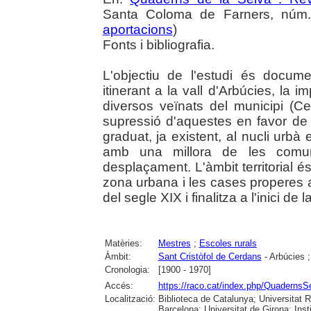
Santa Coloma de Farners, núm. 
aportacions
)
Fonts i bibliografia.
L'objectiu de l'estudi és documen
itinerant a la vall d'Arbúcies, la i
diversos veïnats del municipi (Cer
supressió d'aquestes en favor de 
graduat, ja existent, al nucli urbà
amb una millora de les comuni
desplaçament. L'àmbit territorial é
zona urbana i les cases properes a l
del segle XIX i finalitza a l'inici d
Matèries:
Mestres
;
Escoles rurals
Àmbit:
Sant Cristòfol de Cerdans
- Arbúcies 
Cronologia:
[1900 - 1970]
Accés:
https://raco.cat/index.php/QuadernsS
Localització:
Biblioteca de Catalunya; Universitat R
Barcelona; Universitat de Girona; Ins