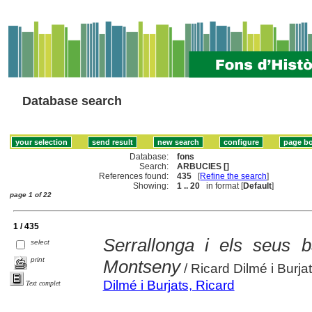
Database search
Database:
fons
Search:
ARBUCIES []
References found:
435
[
Refine the search
]
Showing:
1 .. 20
in format [
Default
]
page 1 of 22
1 / 435
Serrallonga i els seus b
select
print
Montseny
/ Ricard Dilmé i Burja
Dilmé i Burjats, Ricard
Text complet