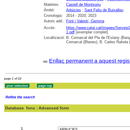
Matèries:
Castell de Montsoriu
Àmbit:
Arbúcies
;
Sant Feliu de Buixalleu
Cronologia:
2014 - 2020; 2023
Autors add.:
Font i Valentí, Gemma
Accés:
https://www.catgi.cat/images/Servei
1.pdf
[exemplar complet]
Localització:
B. Comarcal del Pla de l'Estany (Bany
Comarcal (Blanes); B. Carles Rahola 
Enllaç permanent a aquest regis
page 1 of 22
Refine the search
Database
fons : Advanced form
Search:
1