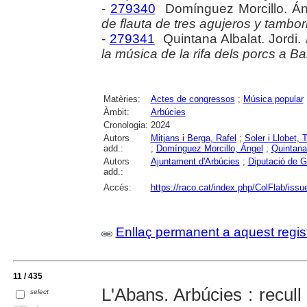
-
279340
Domínguez Morcillo. Án
de flauta de tres agujeros y tambo
-
279341
Quintana Albalat. Jordi.
la música de la rifa dels porcs a B
Matèries:
Actes de congressos
;
Música popular
Àmbit:
Arbúcies
Cronologia:
2024
Autors
Mitjans i Berga, Rafel
;
Soler i Llobet, 
add.:
;
Domínguez Morcillo, Ángel
;
Quintana 
Autors
Ajuntament d'Arbúcies
;
Diputació de G
add.:
Accés:
https://raco.cat/index.php/ColFlab/iss
Enllaç permanent a aquest regis
11 / 435
L'Abans. Arbúcies : recull
select