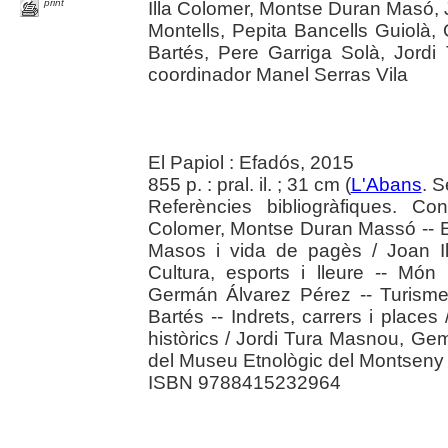
print
Illa Colomer, Montse Duran Masó, 
Montells, Pepita Bancells Guiolà
Bartés, Pere Garriga Solà, Jord
coordinador Manel Serras Vila
El Papiol : Efadós, 2015
855 p. : pral. il. ; 31 cm (
L'Abans
. S
Referències bibliogràfiques. Co
Colomer, Montse Duran Massó -- E
Masos i vida de pagès / Joan I
Cultura, esports i lleure -- Món 
Germán Álvarez Pérez -- Turisme
Bartés -- Indrets, carrers i place
històrics / Jordi Tura Masnou, Ge
del Museu Etnològic del Montseny L
ISBN 9788415232964