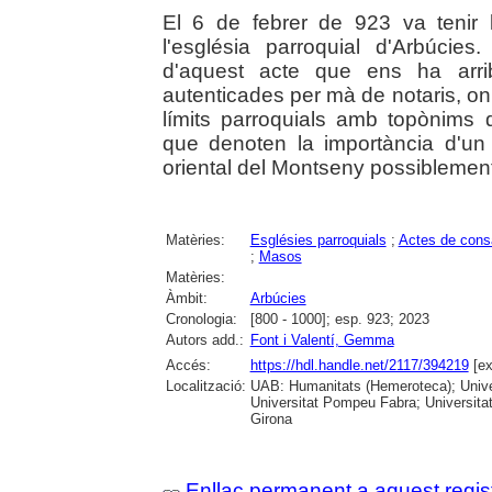
El 6 de febrer de 923 va tenir 
l'església parroquial d'Arbúci
d'aquest acte que ens ha arrib
autenticades per mà de notaris, on 
límits parroquials amb topònims d
que denoten la importància d'un
oriental del Montseny possiblemen
Matèries:
Esglésies parroquials
;
Actes de cons
;
Masos
Matèries:
Àmbit:
Arbúcies
Cronologia:
[800 - 1000]; esp. 923; 2023
Autors add.:
Font i Valentí, Gemma
Accés:
https://hdl.handle.net/2117/394219
[ex
Localització:
UAB: Humanitats (Hemeroteca); Univer
Universitat Pompeu Fabra; Universitat
Girona
Enllaç permanent a aquest regis