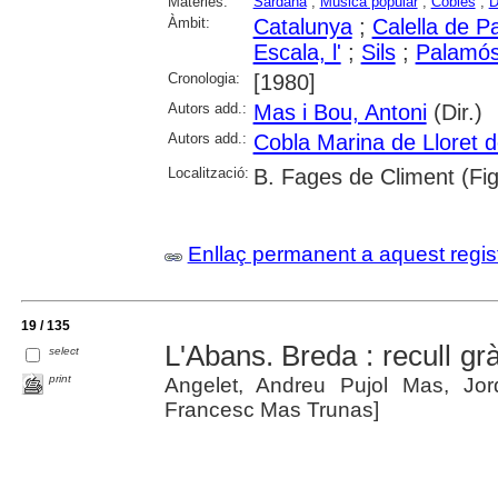
Matèries:
Sardana
;
Música popular
;
Cobles
;
D
Àmbit:
Catalunya
;
Calella de Pa
Escala, l'
;
Sils
;
Palamó
Cronologia:
[1980]
Autors add.:
Mas i Bou, Antoni
(Dir.)
Autors add.:
Cobla Marina de Lloret 
Localització:
B. Fages de Climent (Fi
Enllaç permanent a aquest regis
19 / 135
L'Abans. Breda : recull gr
select
print
Angelet, Andreu Pujol Mas, Jor
Francesc Mas Trunas]