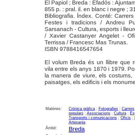
El Papiol ; Breda : Efadós : Ajunt
855 p. : pral. il. en blanc i negre ; 
Bibliografia. Índex. Conté: Carrer
Festes i tradicions / Andreu Pu
Sarsanach - Cultura, esports i lleur
/ Xavier Castanyer Angelet - Ofi
Terrissa / Francesc Mas Trunas.
ISBN 9788416547654
El volum Breda és un llibre que re
vila entre els anys 1870 i 1979. Po
la manera de viure, els costums, l
paisatges, els edificis i els monum
Matèries:
Crònica gràfica
;
Fotografies
;
Carrers
populars
;
Associacions
;
Cultura
;
Es
Transports i comunicacions
;
Oficis
;
Artesania
Àmbit:
Breda