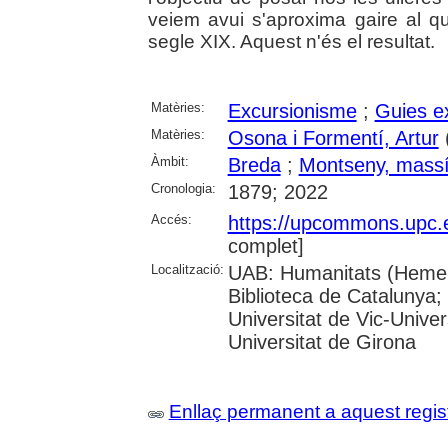
veiem avui s'aproxima gaire al q
segle XIX. Aquest n'és el resultat.
Matèries:
Excursionisme
;
Guies e
Matèries:
Osona i Formentí, Artur
Àmbit:
Breda
;
Montseny, massí
Cronologia:
1879; 2022
Accés:
https://upcommons.upc.
complet]
Localització:
UAB: Humanitats (Hemero
Biblioteca de Catalunya;
Universitat de Vic-Univer
Universitat de Girona
Enllaç permanent a aquest regis