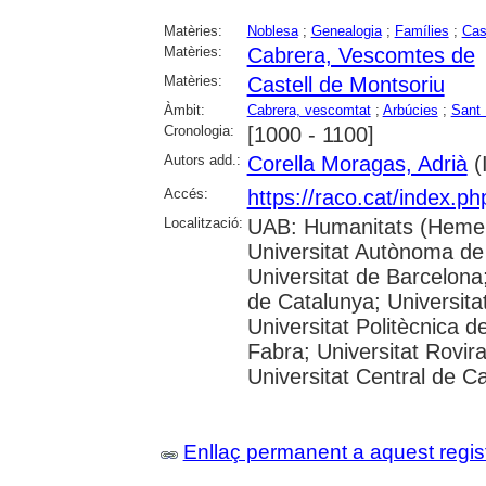
Matèries:
Noblesa
;
Genealogia
;
Famílies
;
Cas
Matèries:
Cabrera, Vescomtes de
Matèries:
Castell de Montsoriu
Àmbit:
Cabrera, vescomtat
;
Arbúcies
;
Sant 
Cronologia:
[1000 - 1100]
Autors add.:
Corella Moragas, Adrià
(I
Accés:
https://raco.cat/index.p
Localització:
UAB: Humanitats (Hemer
Universitat Autònoma de
Universitat de Barcelona;
de Catalunya; Universitat
Universitat Politècnica 
Fabra; Universitat Rovira 
Universitat Central de C
Enllaç permanent a aquest regis