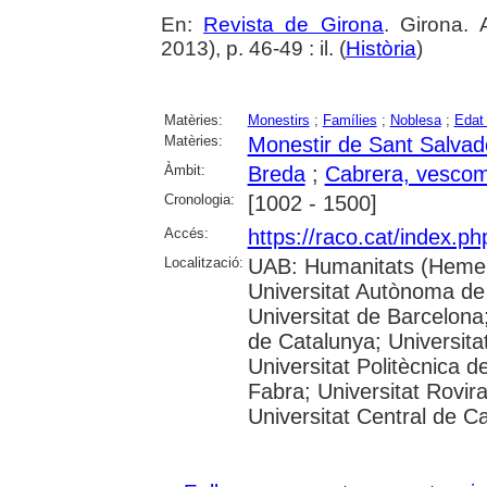
En:
Revista de Girona
. Girona.
2013), p. 46-49 : il. (
Història
)
Matèries:
Monestirs
;
Famílies
;
Noblesa
;
Edat
Matèries:
Monestir de Sant Salvad
Àmbit:
Breda
;
Cabrera, vescom
Cronologia:
[1002 - 1500]
Accés:
https://raco.cat/index.p
Localització:
UAB: Humanitats (Hemer
Universitat Autònoma de
Universitat de Barcelona;
de Catalunya; Universitat
Universitat Politècnica 
Fabra; Universitat Rovira 
Universitat Central de C