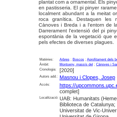
plantat com a ornamental. Els pinyo
en pastisseria. El pi pinyer rarame
localment abundant a la meitat o
roca granítica. Destaquen les
Cànoves i Breda i a l'entorn de l
Darrerament l'extensió del pi pi
espontània de la vegetació que ev
pels efectes de diverses plagues.
Matèries:
Arbres
;
Boscos
;
Aprofitament dels 
Àmbit:
Montseny, massís del
;
Cànoves i Sa
Cronologia:
[2020]
Autors add.:
Masnou i Clopes, Josep
Accés:
https://upcommons.upc.
complet]
Localització:
UAB: Humanitats (Hemero
Biblioteca de Catalunya;
Universitat de Vic-Univer
Universitat de Girona