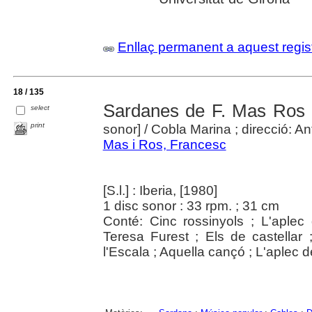
Enllaç permanent a aquest regis
18 / 135
Sardanes de F. Mas Ros :
select
print
sonor]
/ Cobla Marina ; direcció: A
Mas i Ros, Francesc
[S.l.] : Iberia, [1980]
1 disc sonor : 33 rpm. ; 31 cm
Conté: Cinc rossinyols ; L'aplec 
Teresa Furest ; Els de castellar
l'Escala ; Aquella cançó ; L'aplec 