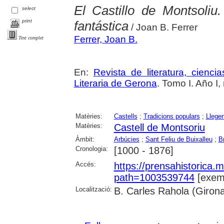
El Castillo de Montsoliu
select
print
fantástica
/ Joan B. Ferrer
Ferrer, Joan B.
Text complet
En:
Revista de literatura, cienc
Literaria de Gerona
. Tomo I. Año I,
Matèries:
Castells
;
Tradicions populars
;
Llege
Matèries:
Castell de Montsoriu
Àmbit:
Arbúcies
;
Sant Feliu de Buixalleu
;
B
Cronologia:
[1000 - 1876]
Accés:
https://prensahistorica
path=1003539744
[exemp
Localització:
B. Carles Rahola (Giron