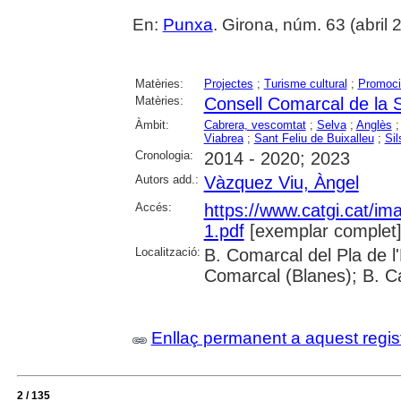
En:
Punxa
. Girona, núm. 63 (abril 20
Matèries:
Projectes
;
Turisme cultural
;
Promoció
Matèries:
Consell Comarcal de la 
Àmbit:
Cabrera, vescomtat
;
Selva
;
Anglès
Viabrea
;
Sant Feliu de Buixalleu
;
Sil
Cronologia:
2014 - 2020; 2023
Autors add.:
Vàzquez Viu, Àngel
Accés:
https://www.catgi.cat/i
1.pdf
[exemplar complet
Localització:
B. Comarcal del Pla de l
Comarcal (Blanes); B. C
Enllaç permanent a aquest regis
2 / 135