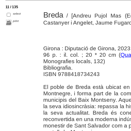
11 / 135
Breda
select
/ [Andreu Pujol Mas (Ed
print
Castanyer i Angelet, Jaume Fugarola
Girona : Diputació de Girona, 2023
96 p. : il. col. ; 20 * 20 cm (
Qua
Monografies locals, 132)
Bibliografia.
ISBN 9788418734243
El poble de Breda està ubicat en 
Montnegre, i forma part de la com
municipis del Baix Montseny. Aqu
la seva idiosincràsia: repassa la hi
la seva actualitat. Breda és cone
reconvertida en una moderna indústri
monestir de Sant Salvador com a prin