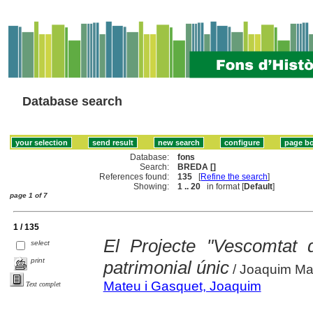
Database search
Database:
fons
Search:
BREDA []
References found:
135
[
Refine the search
]
Showing:
1 .. 20
in format [
Default
]
page 1 of 7
1 / 135
El Projecte "Vescomtat 
select
print
patrimonial únic
/ Joaquim Ma
Mateu i Gasquet, Joaquim
Text complet