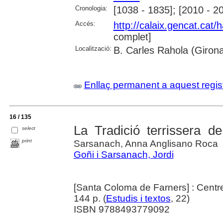
Cronologia:
[1038 - 1835]; [2010 - 2
Accés:
http://calaix.gencat.cat
complet]
Localització:
B. Carles Rahola (Giron
Enllaç permanent a aquest regis
16 / 135
La Tradició terrissera 
select
print
Sarsanach, Anna Anglisano Roca
Goñi i Sarsanach, Jordi
[Santa Coloma de Farners] : Centr
144 p. (
Estudis i textos
, 22)
ISBN 9788493779092