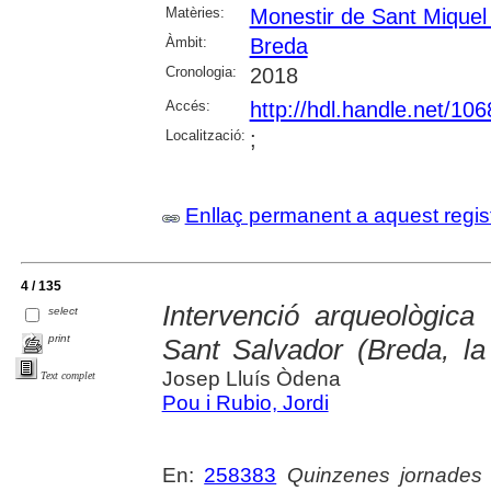
Matèries:
Monestir de Sant Miquel 
Àmbit:
Breda
Cronologia:
2018
Accés:
http://hdl.handle.net/10
Localització:
;
Enllaç permanent a aquest regis
4 / 135
Intervenció arqueològica
select
print
Sant Salvador (Breda, la
Josep Lluís Òdena
Text complet
Pou i Rubio, Jordi
En:
258383
Quinzenes jornades