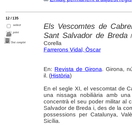
12 / 135
Els Vescomtes de Cabrera
select
print
Sant Salvador de Breda
/
Corella
Text complet
Farrerons Vidal, Òscar
En:
Revista de Girona
. Girona, n
il. (
Història
)
En el segle XI, el vescomtat de Cab
una nissaga nobiliària amb una
concentrà el seu poder militar al c
Salvador de Breda i, des de la co
possessions per Catalunya, Valèn
Sicília.