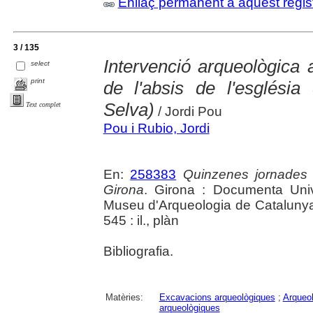
Enllaç permanent a aquest regis
3 / 135
Intervenció arqueològica 
select
print
de l'absis de l'esglési
Selva)
Text complet
/ Jordi Pou
Pou i Rubio, Jordi
En:
258383
Quinzenes jornades
Girona
. Girona : Documenta Unive
Museu d'Arqueologia de Catalunya 
545 : il., plàn
Bibliografia.
Matèries:
Excavacions arqueològiques
;
Arqueol
arqueològiques