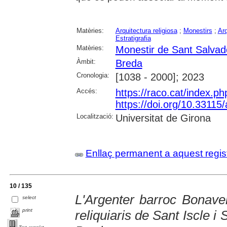
Matèries:
Arquitectura religiosa
;
Monestirs
;
Ar
Estratigrafia
Matèries:
Monestir de Sant Salvad
Àmbit:
Breda
Cronologia:
[1038 - 2000]; 2023
Accés:
https://raco.cat/index.p
https://doi.org/10.3311
Localització:
Universitat de Girona
Enllaç permanent a aquest regis
10 / 135
L'Argenter barroc Bonave
select
print
reliquiaris de Sant Iscle i 