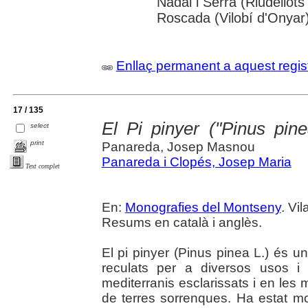
Nadal i Serra (Riudellots
Roscada (Vilobí d'Onyar
Enllaç permanent a aquest regis
17 / 135
El Pi pinyer ("Pinus pin
select
print
Panareda, Josep Masnou
Panareda i Clopés, Josep Maria
Text complet
En:
Monografies del Montseny
. Vi
Resums en català i anglès.
El pi pinyer (Pinus pinea L.) és u
reculats per a diversos usos i
mediterranis esclarissats i en les
de terres sorrenques. Ha estat molt