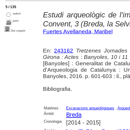
5 / 135
Estudi arqueològic de l'i
select
print
Convent, 3 (Breda, la Selv
Fuertes Avellaneda, Maribel
Text complet
En:
243162
Tretzenes Jornades
Girona : Actes : Banyoles, 10 i 1
[Banyoles] : Generalitat de Cata
d'Arqueologia de Catalunya : Un
Banyoles, 2016. p. 601-603 : il., pl
Bibliografia.
Matèries:
Excavacions arqueològiques
;
Arqueol
Àmbit:
Breda
Cronologia:
[2014 - 2015]