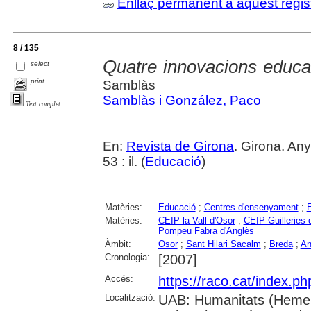
Enllaç permanent a aquest regis
8 / 135
Quatre innovacions educati
select
print
Samblàs
Samblàs i González, Paco
Text complet
En:
Revista de Girona
. Girona. Any
53 : il. (
Educació
)
Matèries:
Educació
;
Centres d'ensenyament
;
E
Matèries:
CEIP la Vall d'Osor
;
CEIP Guilleries 
Pompeu Fabra d'Anglès
Àmbit:
Osor
;
Sant Hilari Sacalm
;
Breda
;
An
Cronologia:
[2007]
Accés:
https://raco.cat/index.p
Localització:
UAB: Humanitats (Hemer