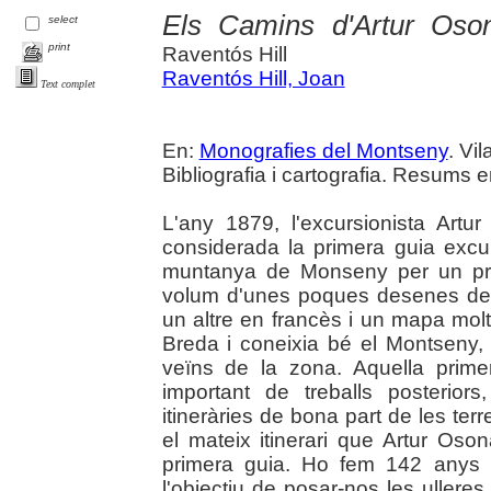
Els Camins d'Artur Oso
select
print
Raventós Hill
Raventós Hill, Joan
Text complet
En:
Monografies del Montseny
. Vi
Bibliografia i cartografia. Resums e
L'any 1879, l'excursionista Art
considerada la primera guia excu
muntanya de Monseny per un prop
volum d'unes poques desenes de 
un altre en francès i un mapa mo
Breda i coneixia bé el Montseny
veïns de la zona. Aquella prim
important de treballs posterior
itineràries de bona part de les ter
el mateix itinerari que Artur Os
primera guia. Ho fem 142 anys 
l'objectiu de posar-nos les ullere