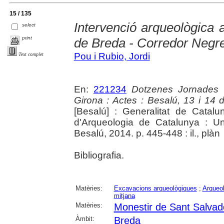
15 / 135
Intervenció arqueològica 
select
print
de Breda - Corredor Negre/
Pou i Rubio, Jordi
Text complet
En:
221234
Dotzenes Jornades 
Girona : Actes : Besalú, 13 i 14
[Besalú] : Generalitat de Cata
d'Arqueologia de Catalunya : Un
Besalú, 2014. p. 445-448 : il., plàn
Bibliografia.
Matèries:
Excavacions arqueològiques
;
Arqueol
mitjana
Matèries:
Monestir de Sant Salvad
Àmbit:
Breda