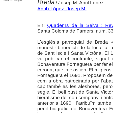
Breda
Text complet
/ Josep M. Abril López
Abril i López, Josep M.
En:
Quaderns de la Selva : Revi
Santa Coloma de Farners, núm. 33-
L'església parroquial de Breda -
monestir benedictí de la localitat-
de Sant Iscle i Santa Victòria. El 
va publicar el contracte, signat 
Bonaventura Fornaguera per fer el 
corona, que ja existien. El mig cos d
Fornaguera el 1691. Proposem de d
com a obra patrocinada per l'abat
cap també es fes aleshores, però 
segle. El bell bust de Santa Victòr
hieratisme del seu company, i entr
anterior a 1690 i l'atribuïm tamb
perfil biogràfic de Bonaventura 