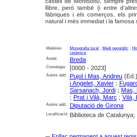
castell de Montsoriu, sempre pre
llibre, però també (i entre d'altr
fàbriques i els comerços, els prin
natural i més immediat i la famosa sè
Matèries:
Monografia local
;
Medi geogràfic
;
Hi
ceràmica
Àmbit:
Breda
Cronologia:
[0000 - 2023]
Autors add.:
Pujol i Mas, Andreu
(Ed.)
i Angelet, Xavier
;
Fugar
Sarsanach, Jordi
;
Mas, 
;
Prat i Vilà, Marc
;
Vilà,
Autors add.:
Diputació de Girona
Localització:
Biblioteca de Catalunya;
Enllaç permanent a aquest regis