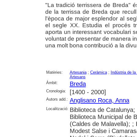
"La tradició terrissera de Breda" é
de la terrissa de Breda que recull 
l'època de major esplendor al seg
el segle XX. Estudia el procés tr
aporta un interessant vocabulari s
voluntat de presentar de manera int
una molt bona contribució a la divu
Matèries:
Artesania
;
Ceràmica
;
Indústria de l
Artesans
Àmbit:
Breda
Cronologia:
[1400 - 2000]
Autors add.:
Anglisano Roca, Anna
Localització:
Biblioteca de Catalunya;
Biblioteca Municipal de 
(Caldes de Malavella); ;
Modest Salse i Camarasa