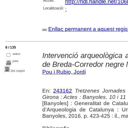
Accés:
http://hdl.handle.net/10
Localització:
;
Enllaç permanent a aquest regis
6 / 135
Intervenció arqueològica 
select
print
de Breda-Corredor negre 
Pou i Rubio, Jordi
Text complet
En:
243162
Tretzenes Jornades
Girona : Actes : Banyoles, 10 i 1
[Banyoles] : Generalitat de Cata
d'Arqueologia de Catalunya : Un
Banyoles, 2016. p. 423-425 : il., m