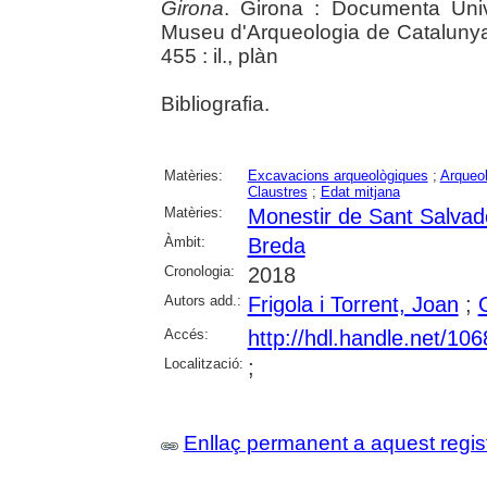
Girona
. Girona : Documenta Unive
Museu d'Arqueologia de Catalunya 
455 : il., plàn
Bibliografia.
Matèries:
Excavacions arqueològiques
;
Arqueol
Claustres
;
Edat mitjana
Matèries:
Monestir de Sant Salvad
Àmbit:
Breda
Cronologia:
2018
Autors add.:
Frigola i Torrent, Joan
;
Accés:
http://hdl.handle.net/10
Localització:
;
Enllaç permanent a aquest regis