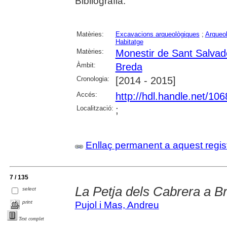
Bibliografia.
Matèries:
Excavacions arqueològiques
;
Arqueol
Habitatge
Matèries:
Monestir de Sant Salvad
Àmbit:
Breda
Cronologia:
[2014 - 2015]
Accés:
http://hdl.handle.net/10
Localització:
;
Enllaç permanent a aquest regis
7 / 135
La Petja dels Cabrera a B
select
print
Pujol i Mas, Andreu
Text complet