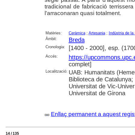
tradicional de fabricació terrisser
l'arraconaran quasi totalment.
Matèries:
Ceràmica
;
Artesania
;
Indústria de la
Àmbit:
Breda
Cronologia:
[1400 - 2000], esp. (170
Accés:
https://upcommons.upc.
complet]
Localització:
UAB: Humanitats (Hemero
Biblioteca de Catalunya;
Universitat de Vic-Univer
Universitat de Girona
Enllaç permanent a aquest regis
14 / 135