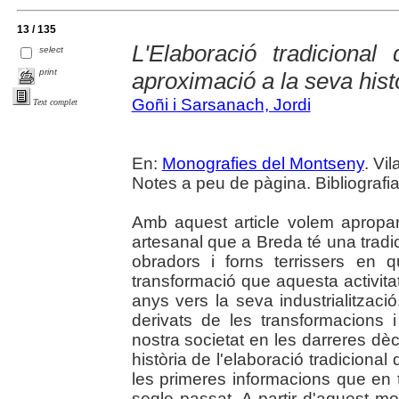
13 / 135
L'Elaboració tradiciona
select
print
aproximació a la seva hist
Goñi i Sarsanach, Jordi
Text complet
En:
Monografies del Montseny
. Vil
Notes a peu de pàgina. Bibliografi
Amb aquest article volem apropar-
artesanal que a Breda té una trad
obradors i forns terrissers en 
transformació que aquesta activita
anys vers la seva industrialitzaci
derivats de les transformacions i
nostra societat en les darreres dè
història de l'elaboració tradicional
les primeres informacions que en t
segle passat. A partir d'aquest m