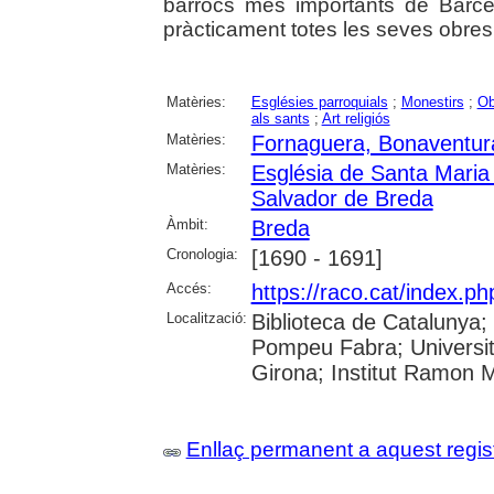
barrocs més importants de Barcel
pràcticament totes les seves obres
Matèries:
Esglésies parroquials
;
Monestirs
;
Ob
als sants
;
Art religiós
Matèries:
Fornaguera, Bonaventur
Matèries:
Església de Santa Maria
Salvador de Breda
Àmbit:
Breda
Cronologia:
[1690 - 1691]
Accés:
https://raco.cat/index.p
Localització:
Biblioteca de Catalunya; U
Pompeu Fabra; Universita
Girona; Institut Ramon 
Enllaç permanent a aquest regis