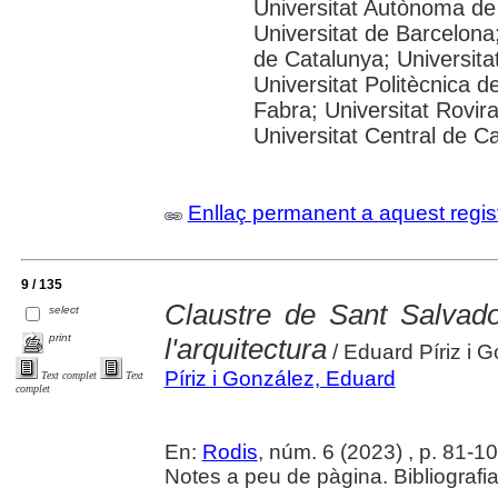
Universitat Autònoma de
Universitat de Barcelona;
de Catalunya; Universitat
Universitat Politècnica 
Fabra; Universitat Rovira 
Universitat Central de C
Enllaç permanent a aquest regis
9 / 135
Claustre de Sant Salvado
select
print
l'arquitectura
/ Eduard Píriz i 
Píriz i González, Eduard
Text complet
Text
complet
En:
Rodis
, núm. 6 (2023) , p. 81-104 
Notes a peu de pàgina. Bibliografi