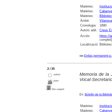
Matèries:
Instituci
Matèries:
Cabanyes
Matèries:
Bibliote
Àmbit:
Vilanova 
Cronologia:
1890
Autors add.:
Creus Es
Accés:
https://
complet]
Localització:
Bibliote
Enllaç permanent a 
2 / 35
Memoria de la 
select
Vocal-Secretari
print
Text complet
En:
Boletín de la Bibli
Matèries:
Instituci
Matèries:
Cabanyes