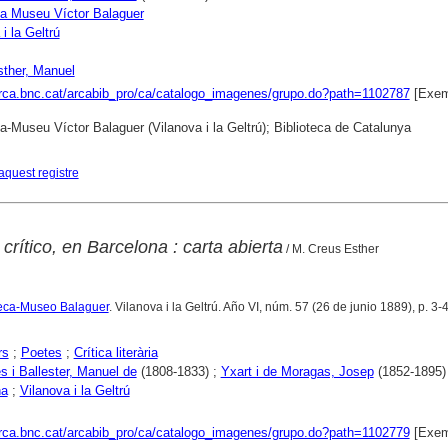
ca Museu Víctor Balaguer
i la Geltrú
ther, Manuel
arca.bnc.cat/arcabib_pro/ca/catalogo_imagenes/grupo.do?path=1102787
[Exem
ca-Museu Víctor Balaguer (Vilanova i la Geltrú); Biblioteca de Catalunya
aquest registre
crítico, en Barcelona : carta abierta
/ M. Creus Esther
oteca-Museo Balaguer
. Vilanova i la Geltrú. Año VI, núm. 57 (26 de junio 1889), p. 3-
rs
;
Poetes
;
Crítica literària
 i Ballester, Manuel de
(1808-1833) ;
Yxart i de Moragas, Josep
(1852-1895)
na
;
Vilanova i la Geltrú
arca.bnc.cat/arcabib_pro/ca/catalogo_imagenes/grupo.do?path=1102779
[Exem