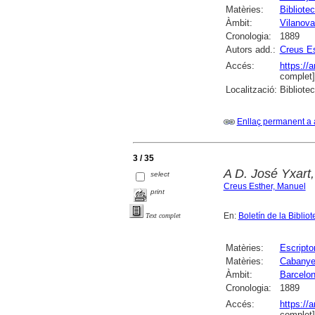
Matèries:
Bibliote
Àmbit:
Vilanova 
Cronologia:
1889
Autors add.:
Creus Es
Accés:
https://
complet]
Localització:
Bibliote
Enllaç permanent a 
3 / 35
A D. José Yxart, 
select
Creus Esther, Manuel
print
En:
Boletín de la Bibli
Text complet
Matèries:
Escripto
Matèries:
Cabanyes
Àmbit:
Barcelo
Cronologia:
1889
Accés:
https://
complet]