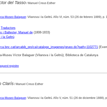
tor del Tasso
/ Manuel Creus Esther
oteca-Museo Balaguer
. Vilanova i la Geltrú. Año VI, núm. 53 (26 de febrero 1889), p. 
;
Traductors
 i Ballester, Manuel de
(1808-1833)
i la Geltrú
arca.bnc.cat/arcabib_pro/ca/catalogo_imagenes/grupo.do?path=1102771
[Exem
ca-Museu Víctor Balaguer (Vilanova i la Geltrú); Biblioteca de Catalunya
aquest registre
 Clarís
/ Manuel Creus Esther
oteca-Museo Balaguer
. Vilanova i la Geltrú. Año V, núm. 51 (26 de diciembre 1888), p