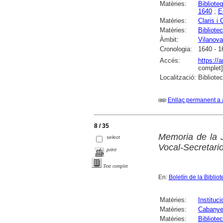
Matèries:
Bibliote
1640
;
E
Matèries:
Claris i
Matèries:
Bibliote
Àmbit:
Vilanova 
Cronologia:
1640 - 1
Accés:
https://
complet]
Localització:
Bibliote
Enllaç permanent a 
8 / 35
Memoria de la 
select
Vocal-Secretari
print
Text complet
En:
Boletín de la Bibli
Matèries:
Instituci
Matèries:
Cabanyes
Matèries:
Bibliote