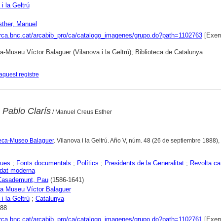
i la Geltrú
ther, Manuel
arca.bnc.cat/arcabib_pro/ca/catalogo_imagenes/grupo.do?path=1102763
[Exem
ca-Museu Víctor Balaguer (Vilanova i la Geltrú); Biblioteca de Catalunya
aquest registre
 Pablo Clarís
/ Manuel Creus Esther
oteca-Museo Balaguer
. Vilanova i la Geltrú. Año V, núm. 48 (26 de septiembre 1888), 
ques
;
Fonts documentals
;
Polítics
;
Presidents de la Generalitat
;
Revolta ca
dat moderna
 Casademunt, Pau
(1586-1641)
ca Museu Víctor Balaguer
i la Geltrú
;
Catalunya
888
arca.bnc.cat/arcabib_pro/ca/catalogo_imagenes/grupo.do?path=1102761
[Exem