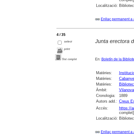
Localització:
Bibliote
Enllaç permanent a 
4 / 35
Junta erectora 
select
print
En:
Boletín de la Bibli
Text complet
Matèries:
Instituci
Matèries:
Cabanyes
Matèries:
Bibliote
Àmbit:
Vilanova 
Cronologia:
1889
Autors add.:
Creus Es
Accés:
https://
complet]
Localització:
Bibliote
Enllaç permanent a 