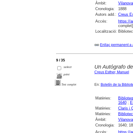
Àmbit:
Vilanova 
Cronologia:
1888
Autors add.:
Creus Es
Accés:
https://
complet]
Localització:
Bibliote
Enllaç permanent a 
9 / 35
Un Autógrafo de
select
Creus Esther, Manuel
print
En:
Boletín de la Bibli
Text complet
Matèries:
Bibliote
1640
;
E
Matèries:
Claris i
Matèries:
Bibliote
Àmbit:
Vilanova 
Cronologia:
1640; 1
Accés:
https://