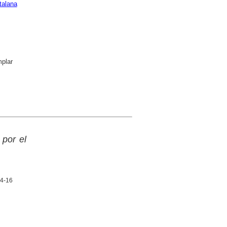
talana
plar
por el
14-16