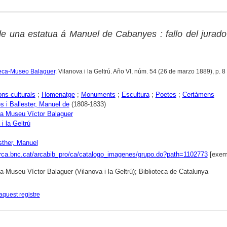
de una estatua á Manuel de Cabanyes : fallo del jurado
oteca-Museo Balaguer
. Vilanova i la Geltrú. Año VI, núm. 54 (26 de marzo 1889), p. 8
ons culturals
;
Homenatge
;
Monuments
;
Escultura
;
Poetes
;
Certàmens
 i Ballester, Manuel de
(1808-1833)
ca Museu Víctor Balaguer
i la Geltrú
ther, Manuel
arca.bnc.cat/arcabib_pro/ca/catalogo_imagenes/grupo.do?path=1102773
[exem
ca-Museu Víctor Balaguer (Vilanova i la Geltrú); Biblioteca de Catalunya
aquest registre