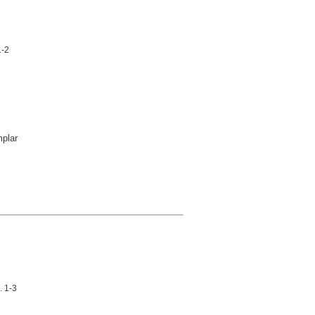
1-2
plar
. 1-3