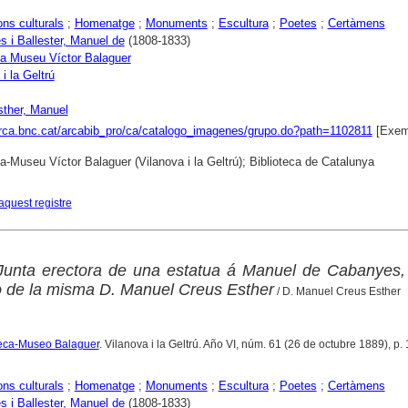
ons culturals
;
Homenatge
;
Monuments
;
Escultura
;
Poetes
;
Certàmens
 i Ballester, Manuel de
(1808-1833)
ca Museu Víctor Balaguer
i la Geltrú
ther, Manuel
arca.bnc.cat/arcabib_pro/ca/catalogo_imagenes/grupo.do?path=1102811
[Exem
ca-Museu Víctor Balaguer (Vilanova i la Geltrú); Biblioteca de Catalunya
aquest registre
Junta erectora de una estatua á Manuel de Cabanyes, 
o de la misma D. Manuel Creus Esther
/ D. Manuel Creus Esther
oteca-Museo Balaguer
. Vilanova i la Geltrú. Año VI, núm. 61 (26 de octubre 1889), p.
ons culturals
;
Homenatge
;
Monuments
;
Escultura
;
Poetes
;
Certàmens
 i Ballester, Manuel de
(1808-1833)