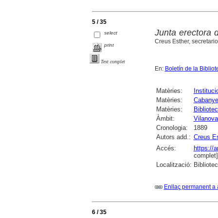
5 / 35
Junta erectora 
select
Creus Esther, secretario
print
Text complet
En:
Boletín de la Bibli
Matèries:
Instituci
Matèries:
Cabanyes
Matèries:
Bibliote
Àmbit:
Vilanova 
Cronologia:
1889
Autors add.:
Creus Es
Accés:
https://
complet]
Localització:
Bibliote
Enllaç permanent a 
6 / 35