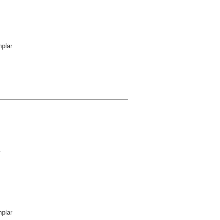
plar
4
plar