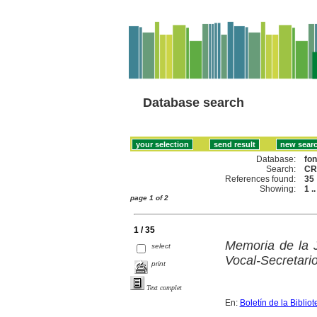
Database search
Database:
fo
Search:
CR
References found:
35
Showing:
1 .
page 1 of 2
1 / 35
Memoria de la 
select
Vocal-Secretari
print
Text complet
En:
Boletín de la Bibli