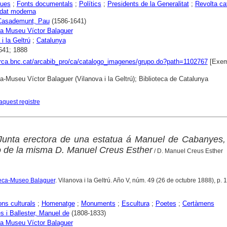
ques
;
Fonts documentals
;
Polítics
;
Presidents de la Generalitat
;
Revolta ca
dat moderna
 Casademunt, Pau
(1586-1641)
ca Museu Víctor Balaguer
i la Geltrú
;
Catalunya
641; 1888
arca.bnc.cat/arcabib_pro/ca/catalogo_imagenes/grupo.do?path=1102767
[Exem
ca-Museu Víctor Balaguer (Vilanova i la Geltrú); Biblioteca de Catalunya
aquest registre
Junta erectora de una estatua á Manuel de Cabanyes, 
o de la misma D. Manuel Creus Esther
/ D. Manuel Creus Esther
oteca-Museo Balaguer
. Vilanova i la Geltrú. Año V, núm. 49 (26 de octubre 1888), p. 
ons culturals
;
Homenatge
;
Monuments
;
Escultura
;
Poetes
;
Certàmens
 i Ballester, Manuel de
(1808-1833)
ca Museu Víctor Balaguer