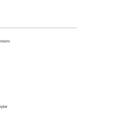
retario
plar