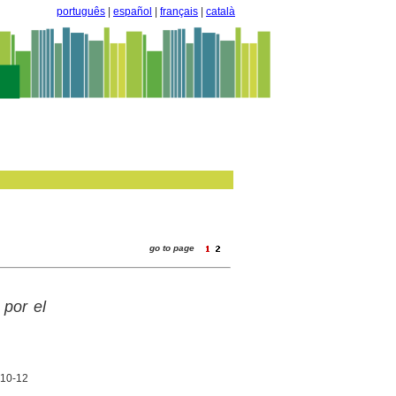
português
|
español
|
français
|
català
go to page
por el
. 10-12