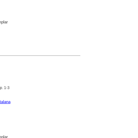
plar
p. 1-3
talana
plar