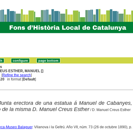
ns
EUS ESTHER, MANUEL []
[
Refine the search
]
. 20
in format [
Default
]
Junta erectora de una estatua á Manuel de Cabanyes, 
o de la misma D. Manuel Creus Esther
/ D. Manuel Creus Esther
oteca-Museo Balaguer
. Vilanova i la Geltrú. Año VII, núm. 73 (26 de octubre 1890), p