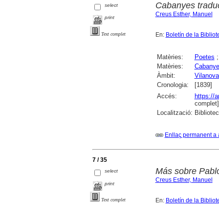
Cabanyes traduc
select
Creus Esther, Manuel
print
En:
Boletín de la Bibli
Text complet
Matèries:
Poetes
Matèries:
Cabanyes
Àmbit:
Vilanova 
Cronologia:
[1839]
Accés:
https://
complet]
Localització:
Bibliote
Enllaç permanent a 
7 / 35
Más sobre Pablo
select
Creus Esther, Manuel
print
En:
Boletín de la Bibli
Text complet