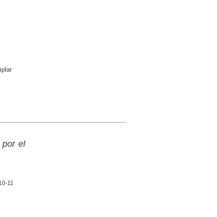
plar
por el
 10-11