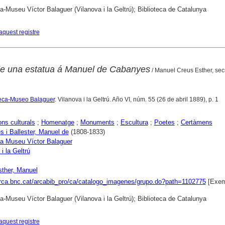
ca-Museu Víctor Balaguer (Vilanova i la Geltrú); Biblioteca de Catalunya
aquest registre
de una estatua á Manuel de Cabanyes
/ Manuel Creus Esther, sec
oteca-Museo Balaguer
. Vilanova i la Geltrú. Año VI, núm. 55 (26 de abril 1889), p. 1
ons culturals
;
Homenatge
;
Monuments
;
Escultura
;
Poetes
;
Certàmens
 i Ballester, Manuel de
(1808-1833)
ca Museu Víctor Balaguer
i la Geltrú
ther, Manuel
arca.bnc.cat/arcabib_pro/ca/catalogo_imagenes/grupo.do?path=1102775
[Exem
ca-Museu Víctor Balaguer (Vilanova i la Geltrú); Biblioteca de Catalunya
aquest registre