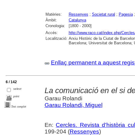
Matèries:
Ressenyes
;
Societat rural
;
Pagesia
Àmbit:
Catalunya
Cronologia:
[1800 - 2000]
Accés:
http://www.raco.cat/index.php/Cercles
Localització:
Arxiu Històric de la Ciutat de Barcel
Barcelona; Universitat de Barcelona; Un
Enllaç permanent a aquest regis
6 / 142
La comunicació en el si d
select
print
Garau Rolandi
Garau Rolandi, Miguel
Text complet
En:
Cercles. Revista d'història cul
199-204 (
Ressenyes
)