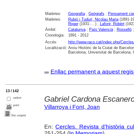
Matèries:
Geografia
;
Geògrafs
;
Pensament cien
Matèries:
Rubió i Tudurí, Nicolau Maria
(1891-19
Roger
(1931-....) ;
Lafont, Robèrt
(192
Àmbit:
Catalunya
;
País Valencià
;
Rosselló
Cronologia:
1891 - 2012
Accés:
http://www.raco.cat/index.php/Cercles
Localització:
Arxiu Històric de la Ciutat de Barcel
Barcelona; Universitat de Barcelona; Un
Enllaç permanent a aquest regis
13 / 142
Gabriel Cardona Escanero,
select
print
Villarroya i Font, Joan
Text complet
En:
Cercles. Revista d'història cul
251-254 (
In Memoriam
)