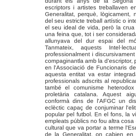
durant els anys de la Segona 
escriptors i artistes treballaven 
Generalitat, perquè, lògicament
del seu estricte treball artístic o in
el seu ideal de vida, però la crua 
una feina que, tot i ser consider
allunyava del dur espai del mó
Tanmateix, aquests Intel·lectua
professionalment i discursivament 
compaginantla amb la d'escriptor, pe
en l'Associació de Funcionaris d
aquesta entitat va estar integrad
professionals adscrits al republic
també el comunisme heterodox p
proletària catalana. Aquest aigu
conformà dins de l'AFGC un discu
eclèctic capaç de conjuminar l'e
popular pel futbol. En el fons, la v
empleats públics no fou altra cosa q
cultural que va portar a terme l'
de la Generalitat, on cabien en