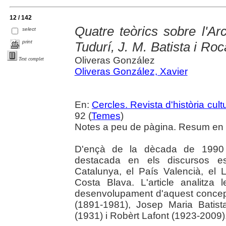
12 / 142
Quatre teòrics sobre l'Ar
select
print
Tudurí, J. M. Batista i Roc
Oliveras González
Text complet
Oliveras González, Xavier
En:
Cercles. Revista d'història cult
92 (
Temes
)
Notes a peu de pàgina. Resum en c
D'ençà de la dècada de 1990 l
destacada en els discursos es
Catalunya, el País Valencià, el 
Costa Blava. L'article analitza 
desenvolupament d'aquest concept
(1891-1981), Josep Maria Batis
(1931) i Robèrt Lafont (1923-2009)