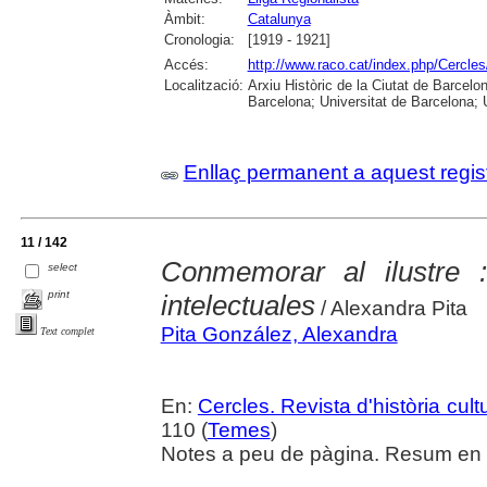
Àmbit:
Catalunya
Cronologia:
[1919 - 1921]
Accés:
http://www.raco.cat/index.php/Cercles
Localització:
Arxiu Històric de la Ciutat de Barcel
Barcelona; Universitat de Barcelona; Un
Enllaç permanent a aquest regis
11 / 142
Conmemorar al ilustre 
select
print
intelectuales
/ Alexandra Pita
Pita González, Alexandra
Text complet
En:
Cercles. Revista d'història cult
110 (
Temes
)
Notes a peu de pàgina. Resum en c