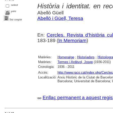
Història i identitat. en 
select
print
Abelló Güell
Abelló i Güell, Teresa
Text complet
En:
Cercles. Revista d'història cul
183-189 (
In Memoriam
)
Matèries:
Homenatge
;
Historiadors
;
Historiogra
Matèries:
Termes i Ardèvol, Josep
(1936-2011)
Cronologia:
1936 - 2011
Accés:
http://www.raco.cat/index.php/Cercles
Localització:
Arxiu Històric de la Ciutat de Barcel
Barcelona; Universitat de Barcelona; Un
Enllaç permanent a aquest regis