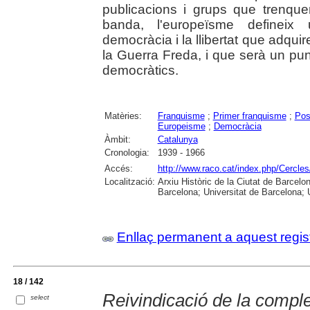
publicacions i grups que trenque
banda, l'europeïsme defineix 
democràcia i la llibertat que adquir
la Guerra Freda, i que serà un pun
democràtics.
Matèries:
Franquisme
;
Primer franquisme
;
Pos
Europeisme
;
Democràcia
Àmbit:
Catalunya
Cronologia:
1939 - 1966
Accés:
http://www.raco.cat/index.php/Cercles
Localització:
Arxiu Històric de la Ciutat de Barcel
Barcelona; Universitat de Barcelona; Un
Enllaç permanent a aquest regis
18 / 142
Reivindicació de la comple
select