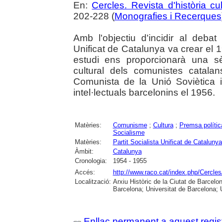
En:
Cercles. Revista d'història cul
202-228 (
Monografies i Recerques
Amb l'objectiu d'incidir al debat 
Unificat de Catalunya va crear el 1
estudi ens proporcionarà una sè
cultural dels comunistes catala
Comunista de la Unió Soviètica i 
intel·lectuals barcelonins el 1956.
Matèries:
Comunisme
;
Cultura
;
Premsa polític
Socialisme
Matèries:
Partit Socialista Unificat de Catalun
Àmbit:
Catalunya
Cronologia:
1954 - 1955
Accés:
http://www.raco.cat/index.php/Cercles
Localització:
Arxiu Històric de la Ciutat de Barcel
Barcelona; Universitat de Barcelona; Un
Enllaç permanent a aquest regis