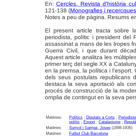
En:
Cercles. Revista d'història cul
121-138 (
Monografies i recercque
Notes a peu de pàgina. Resums en 
El present article tracta sobre 
periodista, polític i president d
assassinat a mans de les tropes f
Guerra Civil, i que durant dècad
Aquest article analitza les múltipl
primer terç del segle XX a Cataluny
en la premsa, la política i l'espor
dels seus postulats republicans d
destaca la seva aportació als conc
procés de construcció de la moder
omplia de contingut en la seva per
Matèries:
Polítics
;
Diputats a Corts
;
Periodist
polític
;
Esport
;
Catalanisme
;
Repub
Matèries:
Sunyol i Garriga, Josep
(1898-1936)
Matèries:
Futbol Club Barcelona