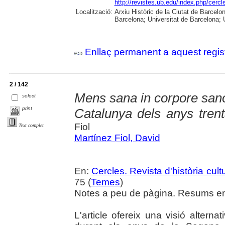
http://revistes.ub.edu/index.php/cercl
Localització:
Arxiu Històric de la Ciutat de Barcel
Barcelona; Universitat de Barcelona; Un
Enllaç permanent a aquest regis
2 / 142
Mens sana in corpore sano.
select
print
Catalunya dels anys tren
Fiol
Text complet
Martínez Fiol, David
En:
Cercles. Revista d'història cult
75 (
Temes
)
Notes a peu de pàgina. Resums en 
L'article ofereix una visió alternat