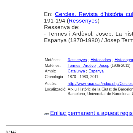
En:
Cercles. Revista d'història cul
191-194 (
Ressenyes
)
Ressenya de:
- Termes i Ardèvol, Josep. La his
Espanya (1870-1980) / Josep Term
Matèries:
Ressenyes
;
Historiadors
;
Historiogra
Matèries:
Termes i Ardèvol, Josep
(1936-2011)
Àmbit:
Catalunya
;
Espanya
Cronologia:
1870 - 1980; 2011
Accés:
http://www.raco.cat/index.php/Cercles
Localització:
Arxiu Històric de la Ciutat de Barcel
Barcelona; Universitat de Barcelona; Un
Enllaç permanent a aquest regis
8 / 142