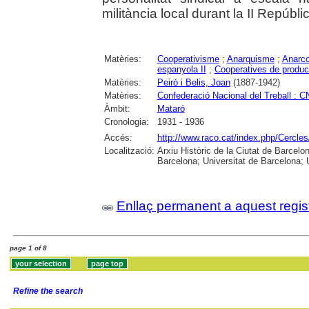
militància local durant la II Repúbli
Matèries:
Cooperativisme
;
Anarquisme
;
Anarco
espanyola II
;
Cooperatives de produc
Matèries:
Peiró i Belis, Joan
(1887-1942)
Matèries:
Confederació Nacional del Treball : C
Àmbit:
Mataró
Cronologia:
1931 - 1936
Accés:
http://www.raco.cat/index.php/Cercles
Localització:
Arxiu Històric de la Ciutat de Barcel
Barcelona; Universitat de Barcelona; Un
Enllaç permanent a aquest regis
page 1 of 8
Refine the search