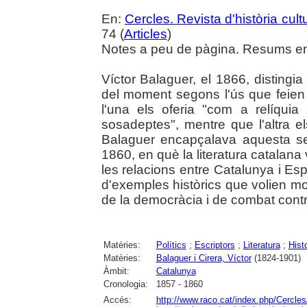
En:
Cercles. Revista d'història cult
74 (
Articles
)
Notes a peu de pàgina. Resums en 
Víctor Balaguer, el 1866, distingia
del moment segons l'ús que feien 
l'una els oferia "com a relíqui
sosadeptes", mentre que l'altra e
Balaguer encapçalava aquesta se
1860, en què la literatura catalana
les relacions entre Catalunya i Esp
d'exemples històrics que volien mo
de la democràcia i de combat contr
Matèries:
Polítics
;
Escriptors
;
Literatura
;
Histo
Matèries:
Balaguer i Cirera, Víctor
(1824-1901)
Àmbit:
Catalunya
Cronologia:
1857 - 1860
Accés:
http://www.raco.cat/index.php/Cercles