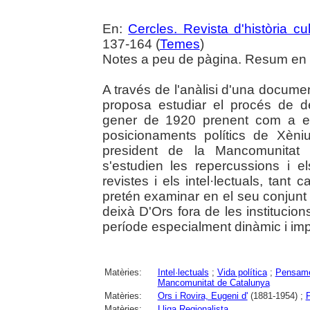
En:
Cercles. Revista d'història cul
137-164 (
Temes
)
Notes a peu de pàgina. Resum en c
A través de l'anàlisi d'una documen
proposa estudiar el procés de de
gener de 1920 prenent com a eix
posicionaments polítics de Xèni
president de la Mancomunitat 
s'estudien les repercussions i 
revistes i els intel·lectuals, tan
pretén examinar en el seu conjunt 
deixà D'Ors fora de les institucion
període especialment dinàmic i imp
Matèries:
Intel·lectuals
;
Vida política
;
Pensamen
Mancomunitat de Catalunya
Matèries:
Ors i Rovira, Eugeni d'
(1881-1954) ;
P
Matèries:
Lliga Regionalista