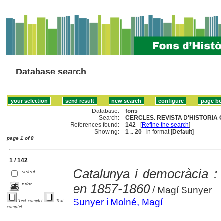
Database search
Database:
fons
Search:
CERCLES. REVISTA D'HISTORIA 
References found:
142
[
Refine the search
]
Showing:
1 .. 20
in format [
Default
]
page 1 of 8
1 / 142
Catalunya i democràcia : 
select
print
en 1857-1860
/ Magí Sunyer
Sunyer i Molné, Magí
Text complet
Text
complet