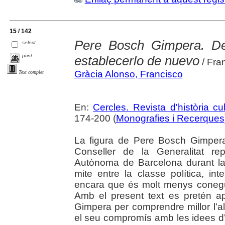
15 / 142
Pere Bosch Gimpera. De
select
print
establecerlo de nuevo
/ Fra
Gràcia Alonso, Francisco
Text complet
En:
Cercles. Revista d'història cul
174-200 (
Monografies i Recerques
La figura de Pere Bosch Gimpera
Conseller de la Generalitat rep
Autònoma de Barcelona durant la G
mite entre la classe política, inte
encara que és molt menys conegu
Amb el present text es pretén a
Gimpera per comprendre millor l'al
el seu compromís amb les idees d'U