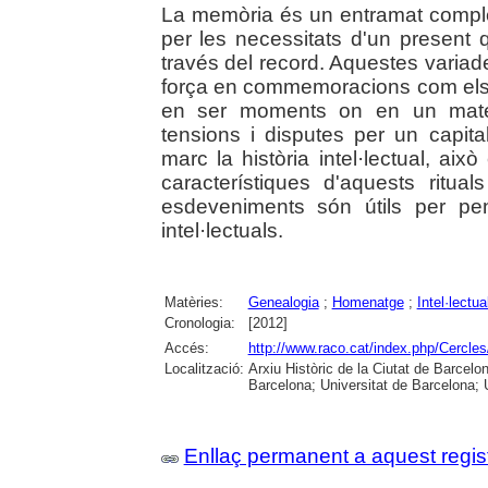
La memòria és un entramat complex 
per les necessitats d'un present 
través del record. Aquestes varia
força en commemoracions com els 
en ser moments on en un mate
tensions i disputes per un capit
marc la història intel·lectual, això
característiques d'aquests ritu
esdeveniments són útils per pe
intel·lectuals.
Matèries:
Genealogia
;
Homenatge
;
Intel·lectua
Cronologia:
[2012]
Accés:
http://www.raco.cat/index.php/Cercles
Localització:
Arxiu Històric de la Ciutat de Barcel
Barcelona; Universitat de Barcelona; Un
Enllaç permanent a aquest regis