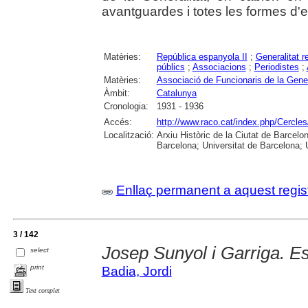
avantguardes i totes les formes d'
Matèries:
República espanyola II
;
Generalitat r
públics
;
Associacions
;
Periodistes
;
Matèries:
Associació de Funcionaris de la Gene
Àmbit:
Catalunya
Cronologia:
1931 - 1936
Accés:
http://www.raco.cat/index.php/Cercles
Localització:
Arxiu Històric de la Ciutat de Barcel
Barcelona; Universitat de Barcelona; Un
Enllaç permanent a aquest regis
3 / 142
Josep Sunyol i Garriga. Es
select
print
Badia, Jordi
Text complet