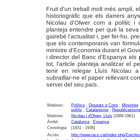
Fruit d'un treball molt més ampli, el
historiogràfic que els darrers anys
Nicolau d'Olwer com a polític i c
planteja entendre per què la seva 
gairebé l'actualitat i, per fer-ho, 
que els contemporanis van formular
ministre d'Economia durant el Gove
i director del Banc d'Espanya els
tot, l'article planteja analitzar e
tenir en relegar Lluís Nicolau a
subratllar-ne el paper rellevant co
servei del seu país.
Matèries:
Polítics
;
Diputats a Corts
;
Ministres
polític
;
Catalanisme
;
Republicanism
Matèries:
Nicolau i d'Olwer, Lluís
(1888-1961)
Àmbit:
Catalunya
;
Espanya
Cronologia:
[1931 - 1936]
Accés:
http://www.raco.cat/index.php/Cercles