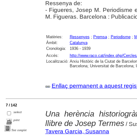
Ressenya de:
- Figueres, Josep M. Periodisme e
M. Figueras. Barcelona : Publicaci
Matèries:
Ressenyes
;
Premsa
;
Periodisme
;
M
Àmbit:
Catalunya
Cronologia:
1936 - 1939
Accés:
http://www.raco.cat/index.php/Cercles
Localització:
Arxiu Històric de la Ciutat de Barcel
Barcelona; Universitat de Barcelona; Un
Enllaç permanent a aquest regis
7 / 142
Una herència historiogrà
select
print
llibre de Josep Termes
/ Su
Tavera Garcia, Susanna
Text complet