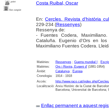
print
Costa Ruibal, Oscar
Text complet
En:
Cercles. Revista d'història cul
229-234 (
Ressenyes
)
Ressenya de:
- Fuentes Codera, Maximiliano
Cataluña. Eugenio d'Ors en los
Maximiliano Fuentes Codera. Lleid
Matèries:
Ressenyes
;
Guerra mundial I
;
Escrip
Matèries:
Ors i Rovira, Eugeni d'
(1881-1954)
Àmbit:
Catalunya
;
Europa
Cronologia:
1914 - 1918
Accés:
http://www.raco.cat/index.php/Cercles
Localització:
Arxiu Històric de la Ciutat de Barcel
Barcelona; Universitat de Barcelona; Un
Enllaç permanent a aquest regis