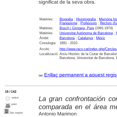
significat de la seva obra.
Matèries:
Biografia
;
Historiografia
;
Memòria his
Franquisme
;
Professors
;
Rectors d'u
Matèries:
Bosch i Gimpera, Pere
(1891-1974)
Matèries:
Universitat Autònoma de Barcelona
;
Àmbit:
Barcelona
;
Catalunya
;
Mèxic
Cronologia:
1891 - 2010
Accés:
http://www.raco.cat/index.php/Cercles
Localització:
Arxiu Històric de la Ciutat de Barcel
Barcelona; Universitat de Barcelona; Un
Enllaç permanent a aquest regis
16 / 142
La gran confrontación co
select
print
comparada en el área me
Antonio Marimon
Text complet