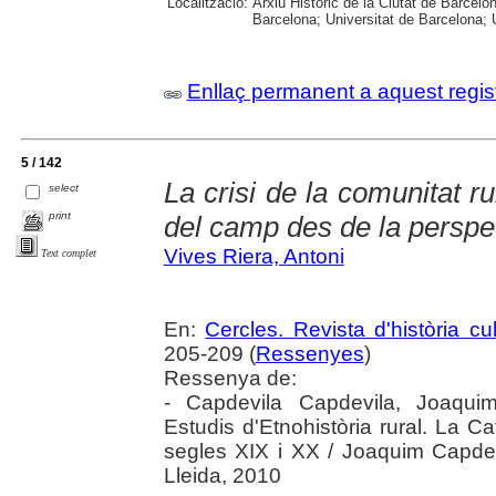
Localització:
Arxiu Històric de la Ciutat de Barcel
Barcelona; Universitat de Barcelona; Un
Enllaç permanent a aquest regis
5 / 142
La crisi de la comunitat ru
select
print
del camp des de la perspe
Vives Riera, Antoni
Text complet
En:
Cercles. Revista d'història cul
205-209 (
Ressenyes
)
Ressenya de:
- Capdevila Capdevila, Joaquim.
Estudis d'Etnohistòria rural. La C
segles XIX i XX / Joaquim Capdevi
Lleida, 2010