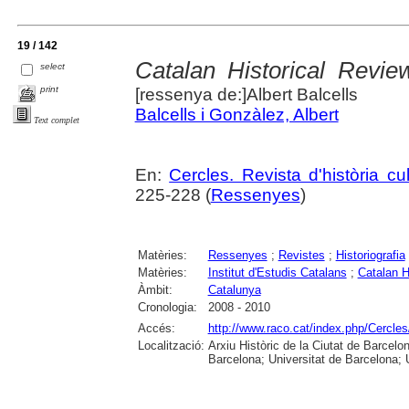
19 / 142
Catalan Historical Revie
select
print
[ressenya de:]Albert Balcells
Balcells i Gonzàlez, Albert
Text complet
En:
Cercles. Revista d'història cul
225-228 (
Ressenyes
)
Matèries:
Ressenyes
;
Revistes
;
Historiografia
Matèries:
Institut d'Estudis Catalans
;
Catalan H
Àmbit:
Catalunya
Cronologia:
2008 - 2010
Accés:
http://www.raco.cat/index.php/Cercles
Localització:
Arxiu Històric de la Ciutat de Barcel
Barcelona; Universitat de Barcelona; Un