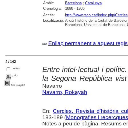
Àmbit:
Barcelona
;
Catalunya
Cronologia:
1898 - 1936
Accés:
http://www.raco.cat/index.php/Cercles
Localització:
Arxiu Històric de la Ciutat de Barcel
Barcelona; Universitat de Barcelona; Un
Enllaç permanent a aquest regis
4 / 142
Entre intel·lectual i políti
select
print
la Segona República vist
Navarro
Text complet
Navarro, Rokayah
En:
Cercles. Revista d'història cul
183-189 (
Monografies i recercque
Notes a peu de pàgina. Resums en 