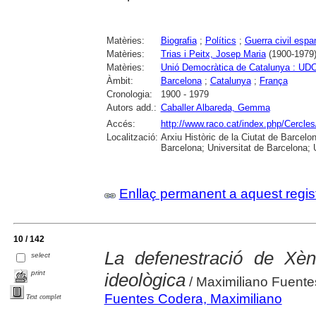
Matèries:
Biografia
;
Polítics
;
Guerra civil espa
Matèries:
Trias i Peitx, Josep Maria
(1900-1979
Matèries:
Unió Democràtica de Catalunya : UD
Àmbit:
Barcelona
;
Catalunya
;
França
Cronologia:
1900 - 1979
Autors add.:
Caballer Albareda, Gemma
Accés:
http://www.raco.cat/index.php/Cercles
Localització:
Arxiu Històric de la Ciutat de Barcel
Barcelona; Universitat de Barcelona; Un
Enllaç permanent a aquest regis
10 / 142
La defenestració de Xèni
select
print
ideològica
/ Maximiliano Fuent
Fuentes Codera, Maximiliano
Text complet