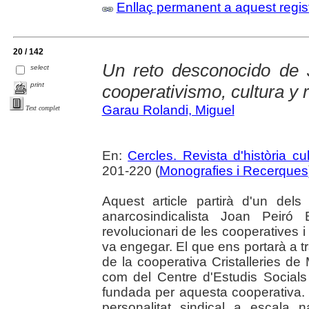
Enllaç permanent a aquest regis
20 / 142
Un reto desconocido de J
select
print
cooperativismo, cultura y 
Garau Rolandi, Miguel
Text complet
En:
Cercles. Revista d'història cul
201-220 (
Monografies i Recerques
Aquest article partirà d'un del
anarcosindicalista Joan Peiró
revolucionari de les cooperatives i
va engegar. El que ens portarà a 
de la cooperativa Cristalleries de 
com del Centre d'Estudis Socials
fundada per aquesta cooperativa.
personalitat sindical a escala 