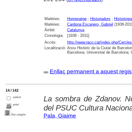
Matèries:
Homenatge
;
Historiadors
;
Historiogra
Matèries:
Cardona Escanero, Gabriel
(1938-201
Àmbit:
Catalunya
Cronologia:
[1938 - 2011]
Accés:
http://www.raco.cat/index.php/Cercles
Localització:
Arxiu Històric de la Ciutat de Barcel
Barcelona; Universitat de Barcelona; Un
Enllaç permanent a aquest regis
14 / 142
La sombra de Zdanov. Not
select
print
del PSUC Cultura Naciona
Pala, Giaime
Text complet