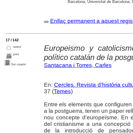
Barcelona; Universitat de Barcelona; Un
Enllaç permanent a aquest regis
17 / 142
Europeismo y catolicism
select
print
político catalán de la posg
Santacana i Torres, Carles
Text complet
En:
Cercles. Revista d'història cult
37 (
Temes
)
Entre els elements que configuren 
a la postguerra, tenen un paper rell
nou concepte d'europeïsme. En el
del cristianisme a una concepció
de la introducció de pensado