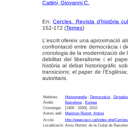
Cattini, Giovanni C.
En:
Cercles. Revista d'història cul
152-172 (
Temes
)
L'escrit ofereix una aproximació al
confrontació entre democràcia i di
cronologia de la modernització de la
debilitat del liberalisme i el pape
història al debat historiogràfic so
transicions; el paper de l'Església;
autoritaris.
Matèries:
Historiografia
;
Democràcia
;
Dictadur
Àmbit:
Barcelona
;
Europa
Cronologia:
[1900 - 2000]; 2010
Autors add.:
Marimon Riutort, Antoni
Accés:
http://www.raco.cat/index.php/Cercles
Localització:
Arxiu Històric de la Ciutat de Barcel