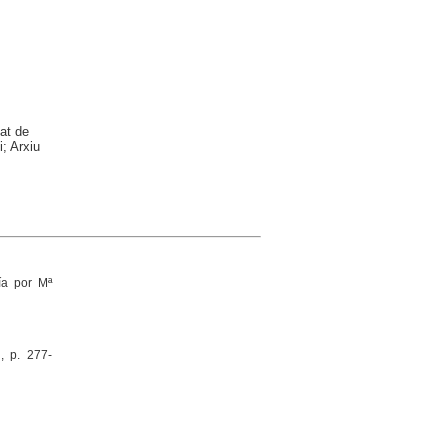
at de
; Arxiu
fía por Mª
, p. 277-