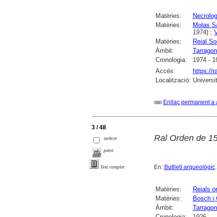
Matèries:
Necrolog
Matèries:
Molas S
1974) ;
V
Matèries:
Reial So
Àmbit:
Tarrago
Cronologia:
1974 - 1
Accés:
https://
Localització:
Universi
Enllaç permanent a 
3 / 48
Ral Orden de 15
select
print
En:
Butlletí arqueològic
Text complet
Matèries:
Reials o
Matèries:
Bosch i 
Àmbit:
Tarrago
Cronologia:
1926