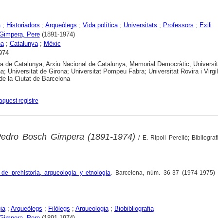
a
;
Historiadors
;
Arqueòlegs
;
Vida política
;
Universitats
;
Professors
;
Exili
Gimpera, Pere
(1891-1974)
na
;
Catalunya
;
Mèxic
974
ca de Catalunya; Arxiu Nacional de Catalunya; Memorial Democràtic; Universit
a; Universitat de Girona; Universitat Pompeu Fabra; Universitat Rovira i Virgili
 de la Ciutat de Barcelona
aquest registre
Pedro Bosch Gimpera (1891-1974)
/ E. Ripoll Perelló; Bibliogra
 de prehistoria, arqueología y etnología
. Barcelona, núm. 36-37 (1974-1975) 
ia
;
Arqueòlegs
;
Filòlegs
;
Arqueologia
;
Biobibliografia
Gimpera, Pere
(1891-1974)