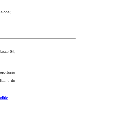
celona;
lasco Gil,
nero-Junio
licano de
lític