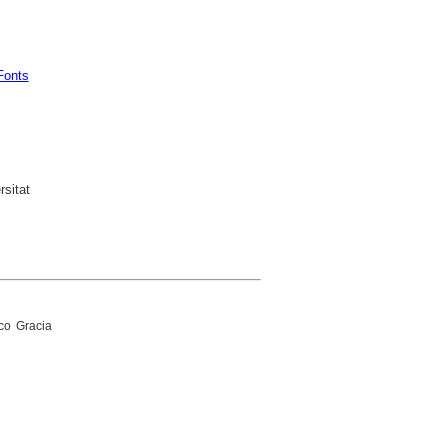
Fonts
sitat
co Gracia