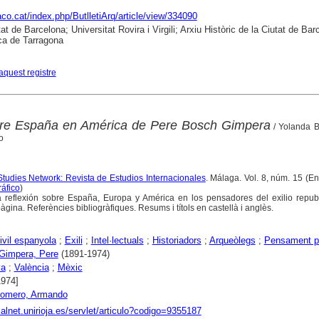
raco.cat/index.php/ButlletiArq/article/view/334090
at de Barcelona; Universitat Rovira i Virgili; Arxiu Històric de la Ciutat de Bar
ca de Tarragona
aquest registre
bre España en América de Pere Bosch Gimpera
/ Yolanda B
o
Studies Network: Revista de Estudios Internacionales
. Málaga. Vol. 8, núm. 15 (E
áfico
)
 reflexión sobre España, Europa y América en los pensadores del exilio repub
gina. Referències bibliogràfiques. Resums i títols en castellà i anglès.
ivil espanyola
;
Exili
;
Intel·lectuals
;
Historiadors
;
Arqueòlegs
;
Pensament po
Gimpera, Pere
(1891-1974)
ya
;
València
;
Mèxic
1974]
omero, Armando
dialnet.unirioja.es/servlet/articulo?codigo=9355187