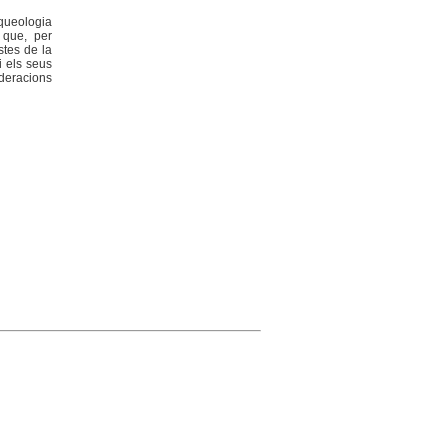
rqueologia
 que, per
stes de la
i els seus
deracions