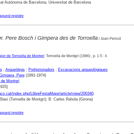
tat Autònoma de Barcelona; Universitat de Barcelona
aquest registre
r. Pere Bosch i Gimpera des de Torroella
/ Joan Pericot
ajor de Torroella de Montgrí
. Torroella de Montgrí (1986) , p. 1-5 : il.
s
;
Arqueòlegs
;
Prehistoriadors
;
Excavacions arqueològiques
Gimpera, Pere
(1891-1974)
a de Montgrí
1925]
raco.cat/index.php/LlibreFestaMajor/article/view/200340
Blasi (Torroella de Montgrí); B. Carles Rahola (Girona)
aquest registre