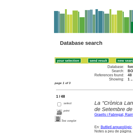
Database search
Database:
fo
Search:
BO
References found:
48
Showing:
1 .
page 1 of 3
1 / 48
La "Crònica Lan
select
de Setembre de
print
Graells i Fabregat, Rai
Text complet
En:
Butlletí arqueològic
Notes a peu de pàgina. B