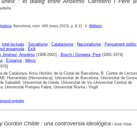
s uneix : el diàleg entre Anselmo Carretero i Pere B
stiella
Història
. Barcelona, núm. 499 (març 2023), p. 8-11 : il. (
Bitllets
)
;
Intel·lectuals
;
Socialisme
;
Catalanisme
;
Nacionalisme
;
Pensament polític
ivil espanyola
;
Exili
ro Jiménez, Anselmo
(1908-2002) ;
Bosch i Gimpera, Pere
(1891-1974)
ya
;
Espanya
;
Mèxic
1976]
ca de Catalunya; Arxiu Històric de la Ciutat de Barcelona; B. Centre de Lectur
B: Humanitats (Hemeroteca); Universitat de Barcelona; Universitat de Girona
 de Sabadell; Universitat de Lleida; Universitat de Vic-Universitat Central de
a; Universitat Pompeu Fabra; Universitat Rovira i Virgili
aquest registre
 Gordon Childe : una controversia ideológica
/ Jordi Vidal