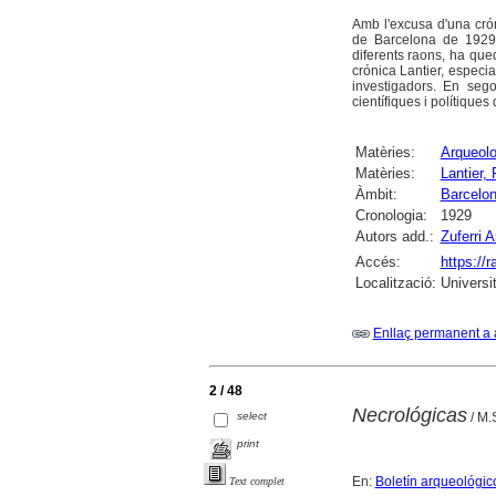
Amb l'excusa d'una crón
de Barcelona de 1929,
diferents raons, ha qued
crónica Lantier, especi
investigadors. En seg
científiques i polítiques
Matèries:
Arqueolo
Matèries:
Lantier
Àmbit:
Barcelo
Cronologia:
1929
Autors add.:
Zuferri 
Accés:
https://
Localització:
Universi
Enllaç permanent a 
2 / 48
Necrológicas
select
/ M.
print
En:
Boletín arqueológic
Text complet