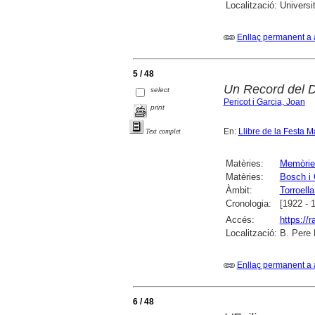
Localització:
Universi
Enllaç permanent a 
5 / 48
Un Record del D
select
Pericot i Garcia, Joan
print
En:
Llibre de la Festa M
Text complet
Matèries:
Memòrie
Matèries:
Bosch i 
Àmbit:
Torroell
Cronologia:
[1922 - 
Accés:
https://
Localització:
B. Pere 
Enllaç permanent a 
6 / 48