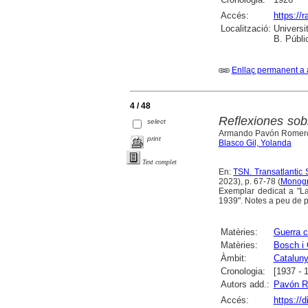
Accés:
https://
Localització:
Universit
B. Públi
Enllaç permanent a 
4 / 48
Reflexiones so
select
Armando Pavón Romer
print
Blasco Gil, Yolanda
Text complet
En:
TSN. Transatlantic 
2023), p. 67-78 (
Monogr
Exemplar dedicat a "La
1939". Notes a peu de pà
Matèries:
Guerra c
Matèries:
Bosch i 
Àmbit:
Catalun
Cronologia:
[1937 - 
Autors add.:
Pavón R
Accés:
https://