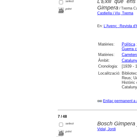
L'Exili que en
select
Gimpera
/ Txema Ca
print
Castiella i Viu, Txema
En:
L'Avenç : Revista d'
Matèries:
Política
Guerra c
Matèries:
Carrete
Àmbit:
Catalun
Cronologia:
[1939 - 
Localització:
Bibliote
Reus; UA
Històric
Cataluny
Enllaç permanent a 
7 / 48
Bosch Gimpera y
select
Vidal, Jordi
print