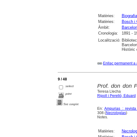
Matèries:
Biografi
Matèries:
Bosch i 
Àmbit:
Barcelo
Cronologia:
1891 - 1
Localització:
Bibliote
Barcelon
Històric
Enllaç permanent a 
9 / 48
Prof. don don 
select
Teresa Llecha
print
Ripoll i Perelló, Eduard
Text complet
En:
Ampurias : revista
308 (
Necrologías
)
Notes.
Matèries:
Necrolog
Matèries:
Bosch i 