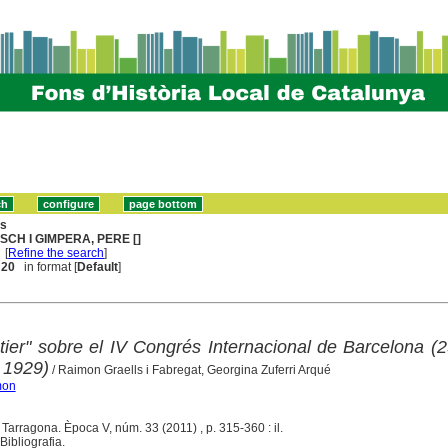
ns
SCH I GIMPERA, PERE []
[
Refine the search
]
. 20
in format [
Default
]
tier" sobre el IV Congrés Internacional de Barcelona (
 1929)
/ Raimon Graells i Fabregat, Georgina Zuferri Arqué
mon
. Tarragona. Època V, núm. 33 (2011) , p. 315-360 : il.
ibliografia.