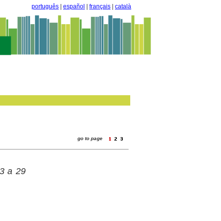
português
|
español
|
français
|
català
go to page
23 a 29