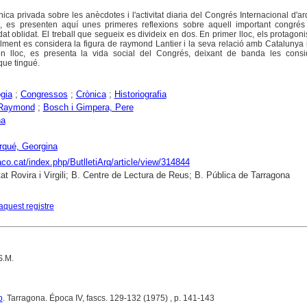
ica privada sobre les anècdotes i l'activitat diaria del Congrés Internacional d'a
 es presenten aquí unes primeres reflexions sobre aquell important congrés
at oblidat. El treball que segueix es divideix en dos. En primer lloc, els protagoni
alment es considera la figura de raymond Lantier i la seva relació amb Catalunya 
on lloc, es presenta la vida social del Congrés, deixant de banda les consi
 que tingué.
gia
;
Congressos
;
Crònica
;
Historiografia
, Raymond
;
Bosch i Gimpera, Pere
na
Arqué, Georgina
raco.cat/index.php/ButlletiArq/article/view/314844
tat Rovira i Virgili; B. Centre de Lectura de Reus; B. Pública de Tarragona
aquest registre
S.M.
o
. Tarragona. Época IV, fascs. 129-132 (1975) , p. 141-143