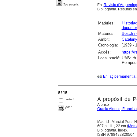
En:
Revista d'Arqueolo
Text complet
Bibliografia. Resums en 
Matèries:
Historia
documen
Matèries:
Bosch i 
Àmbit:
Catalun
Cronologia:
[1939 - 
Accés:
https://
Localització:
UAB: Hum
Pompeu F
Enllaç permanent a 
8 / 48
A propòsit de P
select
Alonso
print
Gracia Alonso, Francisc
Madrid : Marcial Pons H
607 p. : il. ; 22 cm (
Memor
Bibliografia. Índex.
ISBN 9788492820504