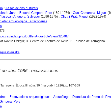
ia
;
Associacions culturals
abaté, Juan
;
Bosch i Gimpera, Pere
(1891-1974) ;
Gual Camarena, Miguel
(1
ilaseca i Anguera, Salvador
(1896-1975) ;
Oliva i Prat, Miquel
(1922-1974)
cietat Arqueològica Tarraconense
na
975
raco.cat/index.php/ButlletiArq/article/view/323487
tat Rovira i Virgili; B. Centre de Lectura de Reus; B. Pública de Tarragona
aquest registre
 de abril 1986 : excavaciones
. Tarragona. Època III, núm. 30 (març-abril 1926), p. 167-169
rdres
;
Excavacions arqueològiques
;
Arqueòlegs
;
Dictadura de Primo de Riv
Gimpera, Pere
na