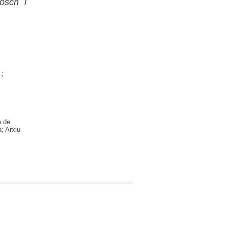
osch i
;
a de
; Arxiu