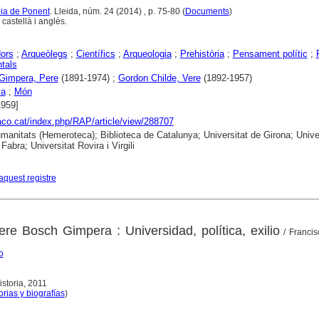
gia de Ponent
. Lleida, núm. 24 (2014) , p. 75-80 (
Documents
)
castellà i anglès.
dors
;
Arqueòlegs
;
Científics
;
Arqueologia
;
Prehistòria
;
Pensament polític
;
tals
Gimpera, Pere
(1891-1974) ;
Gordon Childe, Vere
(1892-1957)
ya
;
Món
1959]
raco.cat/index.php/RAP/article/view/288707
anitats (Hemeroteca); Biblioteca de Catalunya; Universitat de Girona; Univer
abra; Universitat Rovira i Virgili
aquest registre
ere Bosch Gimpera : Universidad, política, exilio
/ Francis
o
istoria, 2011
ias y biografías
)