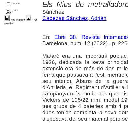
Els Nius de metrallador
select
print
Sánchez
Cabezas Sánchez, Adrián
Text complet
Text
complet
En:
Ebre 38. Revista Internaci
Barcelona, núm. 12 (2022) , p. 226-2
Mataró era una important poblaci
1936, dedicada la seva principal
extensió era de més de dos milles
fèrria que passava a l'est, mentre q
seu interior. Abans de la guer
d'Artilleria, el Regiment d'Artille
campanya més modernes que dispo
Vickers de 105/22 mm, model 192
tres grups de 4 bateries amb 4 
dues tenien completa la seva dota
disposava del seu material però s