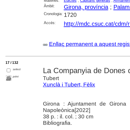
Matèries:
Edictes
;
Capitans generals
;
Armamen
Àmbit:
Girona, província
;
Palam
Cronologia:
1720
Accés:
http://mdc.csuc.cat/cdm/r
Enllaç permanent a aquest regis
17 / 132
La Companyia de Dones d
select
print
Tubert
Xunclà i Tubert, Fèlix
Girona : Ajuntament de Girona 
Napoleònica[2022]
38 p. : il. col. ; 30 cm
Bibliografia.