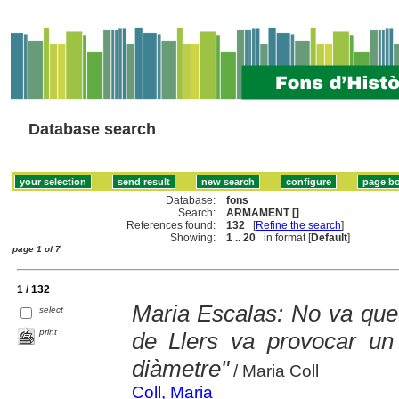
Database search
Database:
fons
Search:
ARMAMENT []
References found:
132
[
Refine the search
]
Showing:
1 .. 20
in format [
Default
]
page 1 of 7
1 / 132
Maria Escalas: No va queda
select
print
de Llers va provocar un
diàmetre"
/ Maria Coll
Coll, Maria