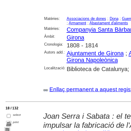
Matèries:
Associacions de dones
;
Dona
;
Guerr
;
Armament
;
Abastament d'aliments
Matèries:
Companyia Santa Bàrbar
Àmbit:
Girona
Cronologia:
1808 - 1814
Autors add.:
Ajuntament de Girona
;
Girona Napoleònica
Localització:
Biblioteca de Catalunya;
Enllaç permanent a aquest regis
18 / 132
Joan Serra i Sabata : el t
select
print
impulsar la fabricació de 