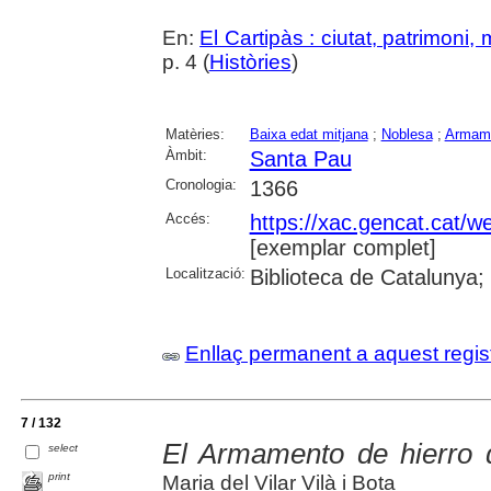
En:
El Cartipàs : ciutat, patrimoni,
p. 4 (
Històries
)
Matèries:
Baixa edat mitjana
;
Noblesa
;
Armam
Àmbit:
Santa Pau
Cronologia:
1366
Accés:
https://xac.gencat.cat/
[exemplar complet]
Localització:
Biblioteca de Catalunya;
Enllaç permanent a aquest regis
7 / 132
El Armamento de hierro 
select
print
Maria del Vilar Vilà i Bota