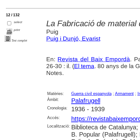
12 / 132
La Fabricació de material 
select
print
Puig
Puig i Dunjó, Evarist
Text complet
En:
Revista del Baix Empordà
. P
26-30 : il. (
El tema
. 80 anys de la G
Notes.
Matèries:
Guerra civil espanyola
;
Armament
;
I
Àmbit:
Palafrugell
Cronologia:
1936 - 1939
Accés:
https://revistabaixempo
Localització:
Biblioteca de Catalunya;
B. Popular (Palafrugell);