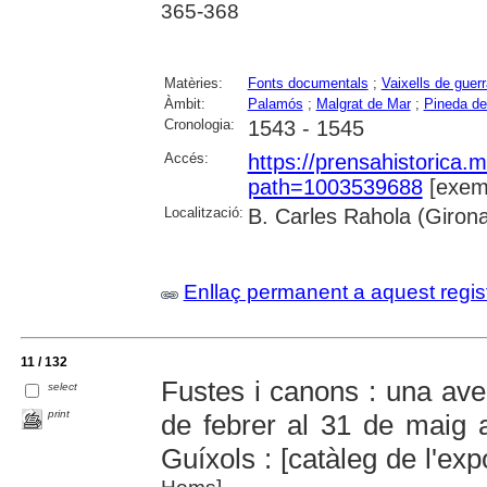
365-368
Matèries:
Fonts documentals
;
Vaixells de guerr
Àmbit:
Palamós
;
Malgrat de Mar
;
Pineda de
Cronologia:
1543 - 1545
Accés:
https://prensahistorica
path=1003539688
[exemp
Localització:
B. Carles Rahola (Giron
Enllaç permanent a aquest regis
11 / 132
Fustes i canons : una aven
select
print
de febrer al 31 de maig 
Guíxols : [catàleg de l'exp