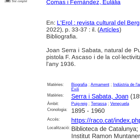
Comas i Fernàndez, Eulàlia
Text complet
En:
L'Erol : revista cultural del Be
2022), p. 33-37 : il. (
Artícles
)
Bibliografia.
Joan Serra i Sabata, natural de Pui
pistola F. Ascaso i de la col·lectiv
l'any 1936.
Matèries:
Biografia
;
Armament
;
Indústria de l
Exili
Matèries:
Serra i Sabata, Joan
(18
Àmbit:
Puig-reig
;
Terrassa
;
Veneçuela
Cronologia:
1895 - 1960
Accés:
https://raco.cat/index.ph
Localització:
Biblioteca de Catalunya;
Institut Ramon Muntaner