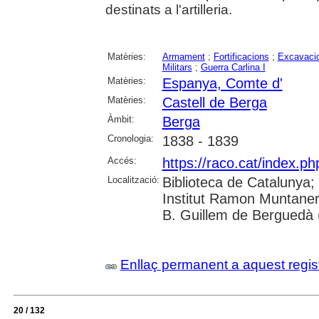
destinats a l'artilleria.
Matèries:
Armament
;
Fortificacions
;
Excavacio
Militars
;
Guerra Carlina I
Matèries:
Espanya, Comte d'
Matèries:
Castell de Berga
Àmbit:
Berga
Cronologia:
1838 - 1839
Accés:
https://raco.cat/index.ph
Localització:
Biblioteca de Catalunya;
Institut Ramon Muntaner
B. Guillem de Berguedà (
Enllaç permanent a aquest regis
20 / 132