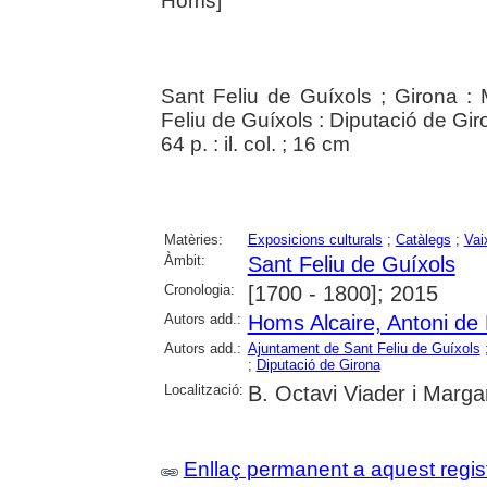
Homs]
Sant Feliu de Guíxols ; Girona :
Feliu de Guíxols : Diputació de Gir
64 p. : il. col. ; 16 cm
Matèries:
Exposicions culturals
;
Catàlegs
;
Vai
Àmbit:
Sant Feliu de Guíxols
Cronologia:
[1700 - 1800]; 2015
Autors add.:
Homs Alcaire, Antoni de
Autors add.:
Ajuntament de Sant Feliu de Guíxols
;
Diputació de Girona
Localització:
B. Octavi Viader i Margar
Enllaç permanent a aquest regis