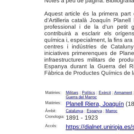
Notes a peu de pàgina. Bibliografi
Aquest article és la primera part d
d'Artilleria català Joaquín Planell
professional i de la d'un petit 
contribuirà a esclarir els oríg
química i, especialment, la fins a
centres i indústries de Catalun
iniciatives primerenques de Plane
infraestructures militars de pr
Espanya durant la Guerra del Rif
Fàbrica de Productes Químics de 
Matèries:
Militars
;
Polítics
;
Exèrcit
;
Armament
Guerra del Marroc
Matèries:
Planell Riera, Joaquín
(18
Àmbit:
Catalunya
;
Espanya
;
Marroc
Cronologia:
1891 - 1923
Accés:
https://dialnet.unirioja.e