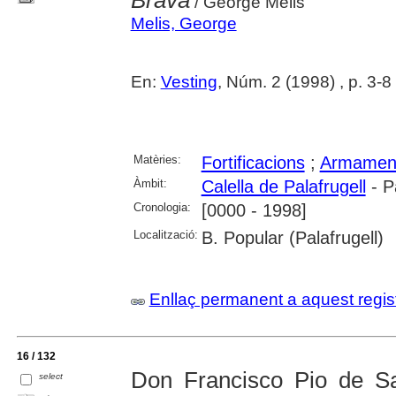
/ George Melis
Melis, George
En:
Vesting
, Núm. 2 (1998) , p. 3-8
Matèries:
Fortificacions
;
Armamen
Àmbit:
Calella de Palafrugell
- P
Cronologia:
[0000 - 1998]
Localització:
B. Popular (Palafrugell)
Enllaç permanent a aquest regis
16 / 132
Don Francisco Pio de S
select