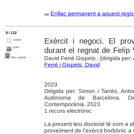
Enllaç permanent a aquest regis
9 / 132
Exèrcit i negoci. El pro
select
print
durant el regnat de Felip
David Ferré Gispets ; [dirigida per:
Text complet
Ferré i Gispets, David
2023
Dirigida per: Simon i Tarrés, Anto
Autònoma de Barcelona. Dep
Contemporània, 2023
1 recurs electrònic
La present tesi doctoral té com a ob
proveïment de l'exèrcit borbònic a 