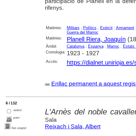
participació de Planell en la defen
rifenys.
Matèries:
Militars
;
Polítics
;
Exèrcit
;
Armament
Guerra del Marroc
Matèries:
Planell Riera, Joaquín
(18
Àmbit:
Catalunya
;
Espanya
;
Marroc
;
Estats 
Cronologia:
1923 - 1927
Accés:
https://dialnet.unirioja.e
Enllaç permanent a aquest regis
6 / 132
L'Arnès del noble cavall
select
print
Sala
Reixach i Sala, Albert
Text complet