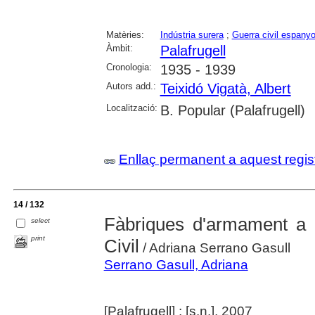
Matèries:
Indústria surera
;
Guerra civil espanyo
Àmbit:
Palafrugell
Cronologia:
1935 - 1939
Autors add.:
Teixidó Vigatà, Albert
Localització:
B. Popular (Palafrugell)
Enllaç permanent a aquest regis
14 / 132
Fàbriques d'armament a P
select
print
Civil
/ Adriana Serrano Gasull
Serrano Gasull, Adriana
[Palafrugell] : [s.n.], 2007