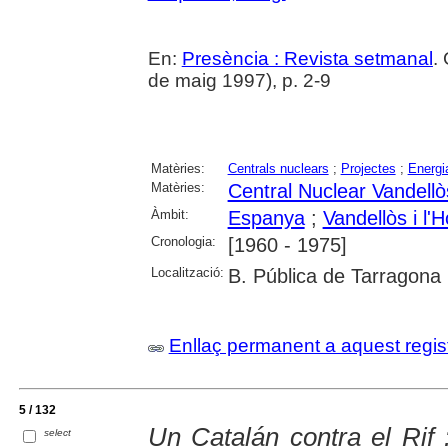
En:
Presència : Revista setmanal
.
de maig 1997), p. 2-9
Matèries:
Centrals nuclears
;
Projectes
;
Energi
Matèries:
Central Nuclear Vandellò
Àmbit:
Espanya
;
Vandellòs i l'H
Cronologia:
[1960 - 1975]
Localització:
B. Pública de Tarragona
Enllaç permanent a aquest regis
5 / 132
Un Catalán contra el Rif 
select