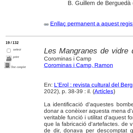
B. Guillem de Berguedà (
Enllaç permanent a aquest regis
19 / 132
Les Mangranes de vidre 
select
print
Corominas i Camp
Corominas i Camp, Ramon
Text complet
En:
L'Erol : revista cultural del Be
2022), p. 38-39 : il. (
Artícles
)
La identificació d'aquestes bo
donar a conèixer aquesta mena d'
veritable funció i utilitat d'aquest
que la fabricació d'artefactes. de 
de dir, donava per descomptat 