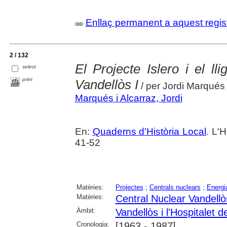
Enllaç permanent a aquest regis
2 / 132
El Projecte Islero i el l
select
print
Vandellòs I
/ per Jordi Marqués 
Marqués i Alcarraz, Jordi
En:
Quaderns d'Història Local
. L'H
41-52
Matèries:
Projectes
;
Centrals nuclears
;
Energi
Matèries:
Central Nuclear Vandellò
Àmbit:
Vandellòs i l'Hospitalet de
Cronologia:
[1963 - 1987]