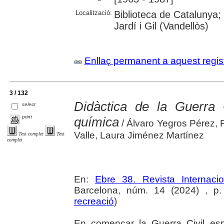
Localització:
Biblioteca de Catalunya;
Jardí i Gil (Vandellòs)
Enllaç permanent a aquest regis
3 / 132
Didàctica de la Guerra 
select
print
química
/ Álvaro Yegros Pérez,
Valle, Laura Jiménez Martínez
Text complet
Text
complet
En:
Ebre 38. Revista Internaci
Barcelona, núm. 14 (2024) , p. 
recreació
)
En començar la Guerra Civil es