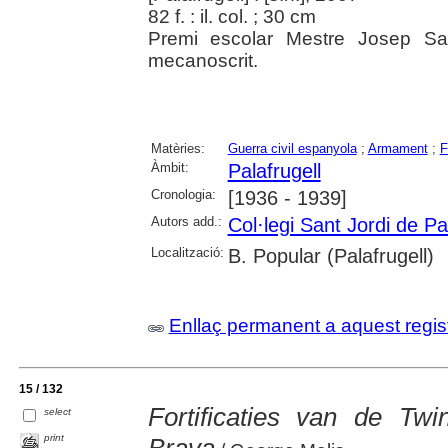
82 f. : il. col. ; 30 cm
Premi escolar Mestre Josep Sa
mecanoscrit.
Matèries:
Guerra civil espanyola
;
Armament
;
F
Àmbit:
Palafrugell
Cronologia:
[1936 - 1939]
Autors add.:
Col·legi Sant Jordi de Pa
Localització:
B. Popular (Palafrugell)
Enllaç permanent a aquest regis
15 / 132
Fortificaties van de Tw
select
print
Brava