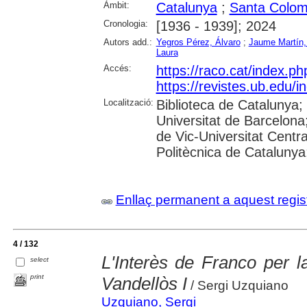
Àmbit:
Catalunya
;
Santa Colo
Cronologia:
[1936 - 1939]; 2024
Autors add.:
Yegros Pérez, Álvaro
;
Jaume Martín,
Laura
Accés:
https://raco.cat/index.p
https://revistes.ub.edu/
Localització:
Biblioteca de Catalunya;
Universitat de Barcelona;
de Vic-Universitat Centra
Politècnica de Catalunya; 
Enllaç permanent a aquest regis
4 / 132
L'Interès de Franco per l
select
print
Vandellòs I
/ Sergi Uzquiano
Uzquiano, Sergi