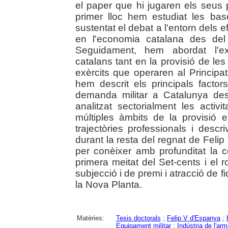
el paper que hi jugaren els seus p
primer lloc hem estudiat les bas
sustentat el debat a l'entorn dels 
en l'economia catalana des del p
Seguidament, hem abordat l'exp
catalans tant en la provisió de le
exèrcits que operaren al Principa
hem descrit els principals factor
demanda militar a Catalunya de
analitzat sectorialment les activ
múltiples àmbits de la provisió 
trajectòries professionals i descri
durant la resta del regnat de Feli
per conèixer amb profunditat la c
primera meitat del Set-cents i el 
subjecció i de premi i atracció de f
la Nova Planta.
Matèries:
Tesis doctorals
;
Felip V d'Espanya
;
Equipament militar
;
Indústria de l'ar