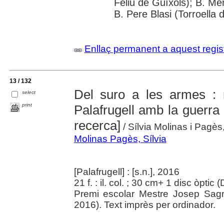
Feliu de Guíxols); B. Me
B. Pere Blasi (Torroella 
Enllaç permanent a aquest regis
13 / 132
Del suro a les armes : r
select
print
Palafrugell amb la guerra c
recerca]
/ Sílvia Molinas i Pagès,
Molinas Pagès, Sílvia
[Palafrugell] : [s.n.], 2016
21 f. : il. col. ; 30 cm+ 1 disc òptic
Premi escolar Mestre Josep Sagr
2016). Text imprès per ordinador.