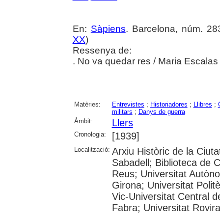
En:
Sàpiens
. Barcelona, núm. 283
XX
)
Ressenya de:
. No va quedar res / Maria Escalas 
Matèries:
Entrevistes
;
Historiadores
;
Llibres
;
militars
;
Danys de guerra
Àmbit:
Llers
Cronologia:
[1939]
Localització:
Arxiu Històric de la Ciut
Sabadell; Biblioteca de 
Reus; Universitat Autòno
Girona; Universitat Polit
Vic-Universitat Central 
Fabra; Universitat Rovira i