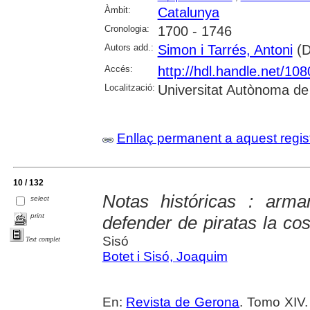
Àmbit:
Catalunya
Cronologia:
1700 - 1746
Autors add.:
Simon i Tarrés, Antoni
(D
Accés:
http://hdl.handle.net/10
Localització:
Universitat Autònoma de
Enllaç permanent a aquest regis
10 / 132
Notas históricas : arm
select
print
defender de piratas la co
Sisó
Text complet
Botet i Sisó, Joaquim
En:
Revista de Gerona
. Tomo XIV.