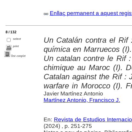
Enllaç permanent a aquest regis
8 / 132
Un Catalán contra el Rif 
select
print
química en Marruecos (I)
Un catalan contre le Rif :
Text complet
chimique au Maroc (I). 
Catalan against the Rif :
warfare in Morocco (I). 
Javier Martínez Antonio
Martínez Antonio, Francisco J.
En:
Revista de Estudios Internaci
(2024) , p. 251-275