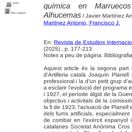
print
química en Marruecos
Alhucemas
Text complet
/ Javier Martínez A
Martínez Antonio, Francisco J.
En:
Revista de Estudios Internaci
(2025) , p. 177-213
Notes a peu de pàgina. Bibliografi
Aquest article és la segona part d'
d'Artilleria català Joaquín Planell
professional i la d'un petit grup d'
a esclarir l'evolució del programa
i 1927, el període àlgid de la Guerr
objectius i activitats de la comiss
la fi de 1923; l'actuació de Planell 
dels fums artificials, especialment
de combat en l'exèrcit espanyol 
catalanes Societat Anònima Cros i