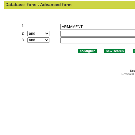
Database
fons : Advanced form
Search:
1
2
3
Sea
Powered