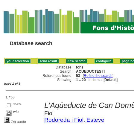
Database search
Database:
fons
Search:
AQUEDUCTES []
References found:
53
[
Refine the search
]
Showing:
1 .. 20
in format [
Default
]
page 1 of 3
1 / 53
L'Aqüeducte de Can Domèn
select
print
Fiol
Rodoreda i Fiol, Esteve
Text complet