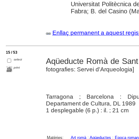
Universitat Politècnica 
Fabra; B. del Casino (M
Enllaç permanent a aquest regis
15 / 53
Aqüeducte Romà de Sant
select
print
fotografies: Servei d'Arqueologia]
Tarragona ; Barcelona : Dipu
Departament de Cultura, DL 1989
1 desplegable (6 p.) : il. ; 21 cm
Matèries:
Art romà
;
Aqüeductes
;
Epoca roman