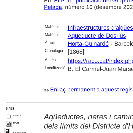
En:
El Pou : publicació del Grup d'
Pelada
, número 10 (desembre 2020),
Matèries:
Infraestructures d'aigües
Matèries:
Aqüeducte de Dosrius
Àmbit:
Horta-Guinardó
- Barcel
Cronologia:
[1868]
Accés:
https://raco.cat/index.p
Localització:
B. El Carmel-Juan Marsé
Enllaç permanent a aquest regis
5 / 53
Aqüeductes, rieres i cami
select
print
dels límits del Districte d
Text complet