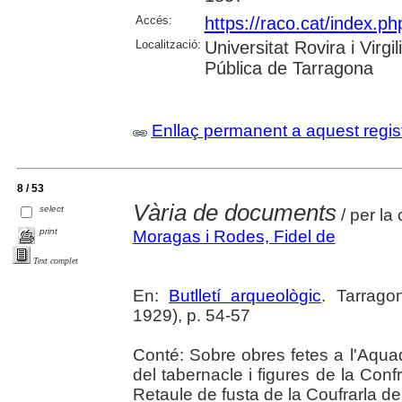
Accés:
https://raco.cat/index.ph
Localització:
Universitat Rovira i Virg
Pública de Tarragona
Enllaç permanent a aquest regis
8 / 53
Vària de documents
select
/ per la
print
Moragas i Rodes, Fidel de
Text complet
En:
Butlletí arqueològic
. Tarrago
1929), p. 54-57
Conté: Sobre obres fetes a l'Aqua
del tabernacle i figures de la Confr
Retaule de fusta de la Coufrarla d