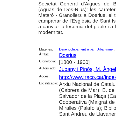
Societat General d'Aigües de 
(Aguas de Dos-Rius); les carreter
Mataró - Granollers a Dosrius, el t
campanar de l'Església de Sant Isc
a canviar la fesomia del poble i a
modernitat.
Matèries:
Desenvolupament urbà
;
Urbanisme
;
Àmbit:
Dosrius
Cronologia:
[1800 - 1900]
Autors add.:
Jubany i Pinós, M. Ànge
Accés:
http://www.raco.cat/ind
Localització:
Arxiu Nacional de Catalun
(Cabrera de Mar); B. de 
Salvador de la Plaça (Cal
Cooperativa (Malgrat de 
Miralles (Palafolls); Bib
Sant Andreu de Llavanere