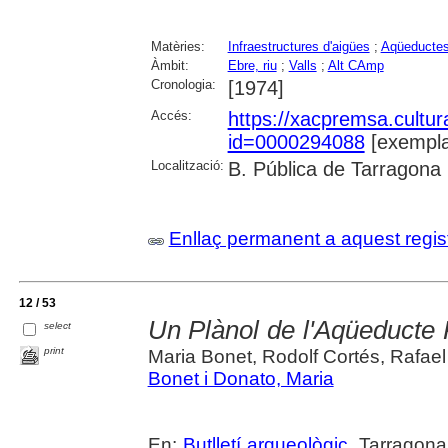
Matèries:
Infraestructures d'aigües
;
Aqüeducte
Àmbit:
Ebre, riu
;
Valls
;
Alt CAmp
Cronologia:
[1974]
Accés:
https://xacpremsa.cultu
id=0000294088
[exempla
Localització:
B. Pública de Tarragona
Enllaç permanent a aquest regis
12 / 53
Un Plànol de l'Aqüeducte
select
print
Maria Bonet, Rodolf Cortés, Rafael
Bonet i Donato, Maria
En:
Butlletí arqueològic
. Tarragona