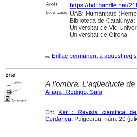
Accés:
https://hdl.handle.net/2
Localització:
UAB: Humanitats (Hemero
Biblioteca de Catalunya;
Universitat de Vic-Univer
Universitat de Girona
Enllaç permanent a aquest regis
2 / 53
A l'ombra. L'aqüeducte de 
select
print
Aliaga i Rodrigo, Sara
Text complet
En:
Ker : Revista científica 
Cerdanya
. Puigcerdà, núm. 20 (julio