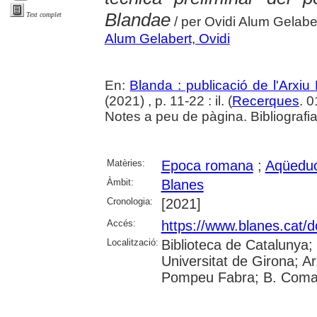
Blandae
Text complet
/ per Ovidi Alum Gelabe
Alum Gelabert, Ovidi
En:
Blanda : publicació de l'Arxiu
(2021) , p. 11-22 : il. (
Recerques
. 
Notes a peu de pàgina. Bibliografia
Matèries:
Epoca romana
;
Aqüedu
Àmbit:
Blanes
Cronologia:
[2021]
Accés:
https://www.blanes.cat/
Localització:
Biblioteca de Catalunya;
Universitat de Girona; Ar
Pompeu Fabra; B. Comar