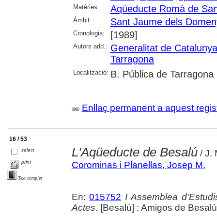
Matèries:
Aqüeducte Romà de San
Àmbit:
Sant Jaume dels Domen
Cronologia:
[1989]
Autors add.:
Generalitat de Cataluny
Tarragona
Localització:
B. Pública de Tarragona
Enllaç permanent a aquest regis
16 / 53
L'Aqüeducte de Besalú
select
/ J.
print
Corominas i Planellas, Josep M.
Text complet
En:
015752
I Assemblea d'Estudi
Actes
. [Besalú] : Amigos de Besal