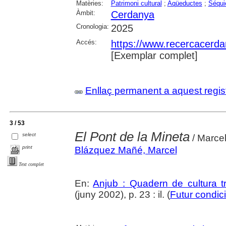
Matèries:
Patrimoni cultural
;
Aqüeductes
;
Séqui
Àmbit:
Cerdanya
Cronologia:
2025
Accés:
https://www.recercacerdan
[Exemplar complet]
Enllaç permanent a aquest regis
3 / 53
El Pont de la Mineta
select
/ Marce
print
Blázquez Mañé, Marcel
Text complet
En:
Anjub : Quadern de cultura tr
(juny 2002), p. 23 : il. (
Futur condic