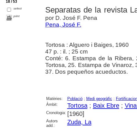
18 / 53
Separatas de la revista L
select
print
por D. José F. Pena
Pena, José F.
Tortosa : Alguero i Baiges, 1960
47 p. : il. ; 25 cm
Conté: 6. Estampa de la Ribera,
Tortosa, 25. Estampa de Vinaroz, 3
37. Dos pequeños acueductos.
Matèries:
Població
;
Medi geogràfic
;
Fortificacio
Àmbit:
Tortosa
;
Baix Ebre
;
Vina
Cronologia:
[1960]
Autors
Zuda, La
add.: