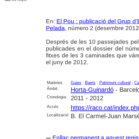
En:
El Pou : publicació del Grup d'
Pelada
, número 2 (desembre 2012), 
Després de les 10 passejades pels 
publicades en el dossier del númer
fitxes de les 3 caminades que vàre
el juny de 2012.
Matèries:
Guies
;
Barris
;
Patrimoni cultural
;
Ca
Àmbit:
Horta-Guinardó
- Barcel
Cronologia:
2011 - 2012
Accés:
https://raco.cat/index.p
Localització:
B. El Carmel-Juan Marsé
Enllaç permanent a aquest regis