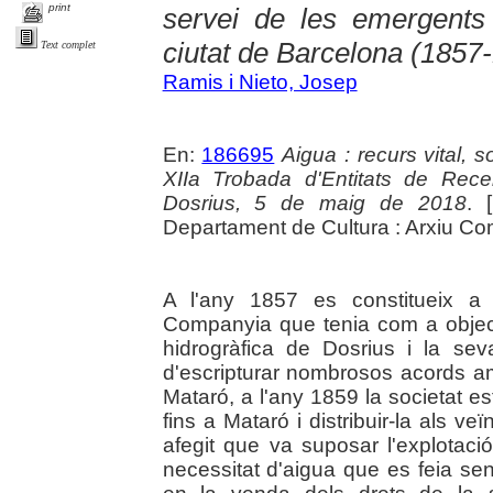
print
servei de les emergents 
ciutat de Barcelona (1857
Text complet
Ramis i Nieto, Josep
En:
186695
Aigua : recurs vital, 
XIIa Trobada d'Entitats de Rec
Dosrius, 5 de maig de 2018
. 
Departament de Cultura : Arxiu Co
A l'any 1857 es constitueix a 
Companyia que tenia com a object
hidrogràfica de Dosrius i la se
d'escripturar nombrosos acords am
Mataró, a l'any 1859 la societat e
fins a Mataró i distribuir-la als v
afegit que va suposar l'explotaci
necessitat d'aigua que es feia sen