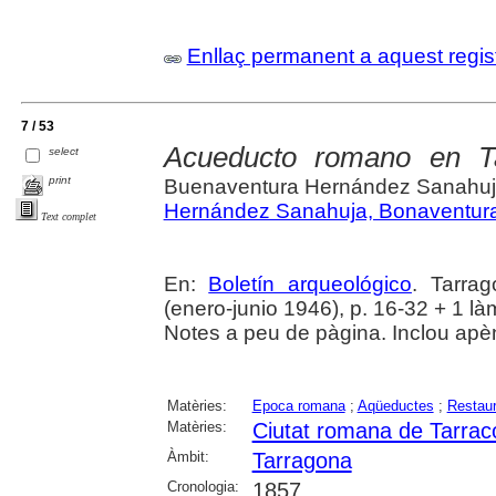
Enllaç permanent a aquest regis
7 / 53
Acueducto romano en Tar
select
print
Buenaventura Hernández Sanahu
Hernández Sanahuja, Bonaventur
Text complet
En:
Boletín arqueológico
. Tarra
(enero-junio 1946), p. 16-32 + 1 là
Notes a peu de pàgina. Inclou apè
Matèries:
Epoca romana
;
Aqüeductes
;
Restaur
Matèries:
Ciutat romana de Tarrac
Àmbit:
Tarragona
Cronologia:
1857