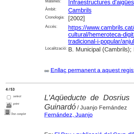
Matèries:
Infraestructures d'aigües
Àmbit:
Cambrils
Cronologia:
[2002]
Accés:
https://www.cambrils.cat/
cultural/hemeroteca-digi
tradicional-i-popular/anj
Localització:
B. Municipal (Cambrils);
Enllaç permanent a aquest regis
4 / 53
L'Aqüeducte de Dosrius t
select
print
Guinardó
/ Juanjo Fernández
Fernández, Juanjo
Text complet