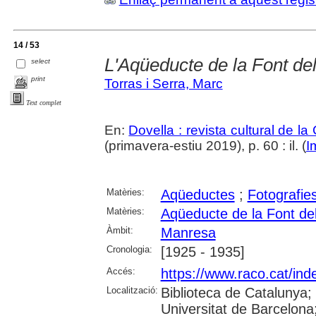
14 / 53
L'Aqüeducte de la Font de
select
print
Torras i Serra, Marc
Text complet
En:
Dovella : revista cultural de l
(primavera-estiu 2019), p. 60 : il. (
I
Matèries:
Aqüeductes
;
Fotografie
Matèries:
Aqüeducte de la Font de
Àmbit:
Manresa
Cronologia:
[1925 - 1935]
Accés:
https://www.raco.cat/ind
Localització:
Biblioteca de Catalunya;
Universitat de Barcelona; 