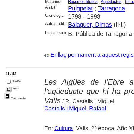
Matèries:
Recursos hídrics
;
Aqüeductes
;
Infra
Àmbit:
Puigpelat
;
Tarragona
Cronologia:
1798 - 1998
Autors add.:
Balaguer, Dimas
(Il·l.)
Localització:
B. Pública de Tarragona
Enllaç permanent a aquest regis
11 / 53
Les Aigües de l'Ebre a 
select
print
l'aqüeducte que hi ha pr
Valls
Text complet
/ R. Castells i Miquel
Castells i Miquel, Rafael
En:
Cultura
. Valls. 2ª época. Año 