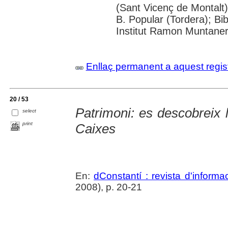
(Sant Vicenç de Montalt)
B. Popular (Tordera); Bib
Institut Ramon Muntaner;
Enllaç permanent a aquest regis
20 / 53
Patrimoni: es descobreix 
select
print
Caixes
En:
dConstantí : revista d'informa
2008), p. 20-21