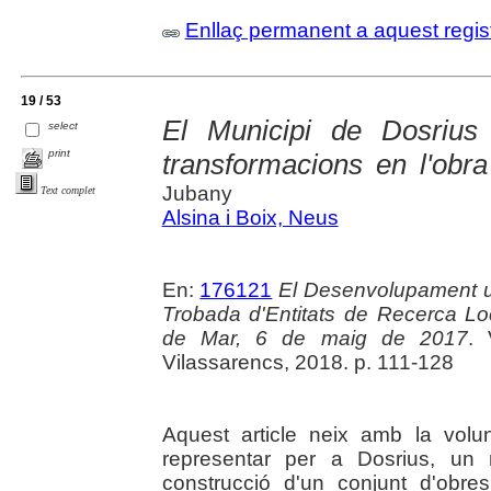
Enllaç permanent a aquest regis
19 / 53
El Municipi de Dosrius
select
print
transformacions en l'obra
Jubany
Text complet
Alsina i Boix, Neus
En:
176121
El Desenvolupament ur
Trobada d'Entitats de Recerca Lo
de Mar, 6 de maig de 2017
. 
Vilassarencs, 2018. p. 111-128
Aquest article neix amb la vol
representar per a Dosrius, un m
construcció d'un conjunt d'obre