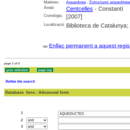
Matèries:
Arqueologia
;
Estructures arqueològiq
Àmbit:
Centcelles
- Constantí
Cronologia:
[2007]
Localització:
Biblioteca de Catalunya;
Enllaç permanent a aquest regis
page 1 of 3
Refine the search
Database
fons : Advanced form
Search:
1
2
3