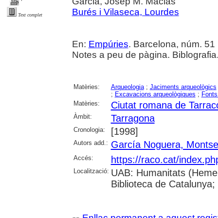
Garcia, Josep M. Macias
Burés i Vilaseca, Lourdes
Text complet
En:
Empúries
. Barcelona, núm. 51 (
Notes a peu de pàgina. Biblografia
Matèries:
Arqueologia
;
Jaciments arqueològics
;
Excavacions arqueològiques
;
Fonts
Matèries:
Ciutat romana de Tarrac
Àmbit:
Tarragona
Cronologia:
[1998]
Autors add.:
García Noguera, Montse
Accés:
https://raco.cat/index.p
Localització:
UAB: Humanitats (Hemero
Biblioteca de Catalunya;
Enllaç permanent a aquest regis