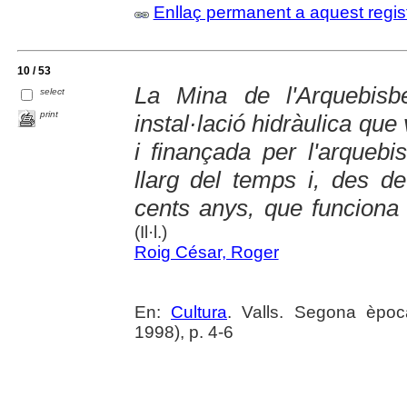
Enllaç permanent a aquest regis
10 / 53
La Mina de l'Arquebisb
select
print
instal·lació hidràulica qu
i finançada per l'arquebi
llarg del temps i, des de
cents anys, que funciona
(Il·l.)
Roig César, Roger
En:
Cultura
. Valls. Segona èpo
1998), p. 4-6