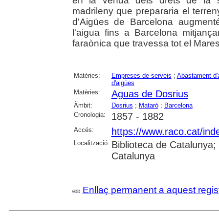
en la venda dels drets de la s
madrileny que prepararia el terre
d'Aigües de Barcelona augmenté
l'aigua fins a Barcelona mitjanç
faraònica que travessa tot el Mare
Matèries:
Empreses de serveis
;
Abastament d'
d'aigües
Matèries:
Aguas de Dosrius
Àmbit:
Dosrius
;
Mataró
;
Barcelona
Cronologia:
1857 - 1882
Accés:
https://www.raco.cat/in
Localització:
Biblioteca de Catalunya;
Catalunya
Enllaç permanent a aquest regis