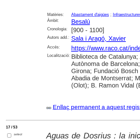
Matèries:
Abastament d'aigües
;
Infraestructure
Àmbit:
Besalú
Cronologia:
[900 - 1100]
Autors add.:
Sala i Aragó, Xavier
Accés:
https://www.raco.cat/in
Localització:
Biblioteca de Catalunya;
Autònoma de Barcelona; U
Girona; Fundació Bosch i
Abadia de Montserrat; M
(Olot); B. Ramon Vidal (
Enllaç permanent a aquest regis
17 / 53
Aguas de Dosrius : la inic
select