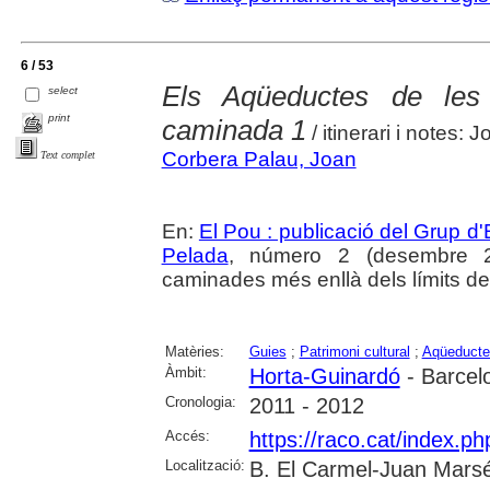
6 / 53
Els Aqüeductes de les
select
print
caminada 1
/ itinerari i notes:
Corbera Palau, Joan
Text complet
En:
El Pou : publicació del Grup d'
Pelada
, número 2 (desembre 20
caminades més enllà dels límits de
Matèries:
Guies
;
Patrimoni cultural
;
Aqüeducte
Àmbit:
Horta-Guinardó
- Barcel
Cronologia:
2011 - 2012
Accés:
https://raco.cat/index.p
Localització:
B. El Carmel-Juan Marsé