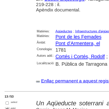
219-228 : il.
Apèndix documental.
Matèries:
Aqüeductes
;
Infraestructures d'aigüe
Matèries:
Pont de les Femades
Àmbit:
Pont d'Armentera, el
Cronologia:
1781
Autors add.:
Cortés i Cortés, Rodolf
Localització:
B. Pública de Tarragona
Enllaç permanent a aquest regis
13 / 53
Un Aqüeducte soterrani 
select
print