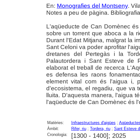
En:
Monografies del Montseny
. Vi
Notes a peu de pàgina. Bibliografia.
L'aqüeducte de Can Domènec és u
sobre un torrent que aboca a la 
Durant l'Edat Mitjana, malgrat la impo
Sant Celoni va poder aprofitar l'aig
dretanes del Pertegàs i la Tor
Palautordera i Sant Esteve de Pa
elaborat el treball de recerca L
es defensa les raons fonamentade
element vital com és l'aigua i,
d'ecosistema, el regadiu, que va 
lluita. D'aquesta manera, l'aigua té 
l'aqüeducte de Can Domènec és l'o
Matèries:
Infraestructures d'aigües
;
Aqüeducte
Àmbit:
Rifer, riu
;
Tordera, riu
;
Sant Esteve d
Cronologia:
[1300 - 1400]; 2025