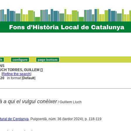
NS
UCH TORRES, GUILLEM []
[
Refine the search
]
. 20
in format [
Default
]
à a qui el vulgui conèixer
/ Guillem Lluch
ltural de Cerdanya
. Puigcerdà, núm. 36 (tardor 2024), p. 118-119