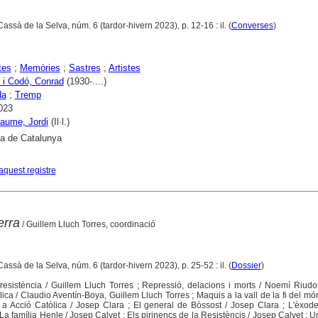
Cassà de la Selva, núm. 6 (tardor-hivern 2023), p. 12-16 : il. (
Converses
)
tes
;
Memòries
;
Sastres
;
Artistes
 i Codó, Conrad
(1930-....)
da
;
Tremp
023
aume, Jordi
(Il·l.)
ca de Catalunya
aquest registre
erra
/ Guillem Lluch Torres, coordinació
Cassà de la Selva, núm. 6 (tardor-hivern 2023), p. 25-52 : il. (
Dossier
)
 resistència / Guillem Lluch Torres ; Repressió, delacions i morts / Noemí Riudo
ica / Claudio Aventín-Boya, Guillem Lluch Torres ; Maquis a la vall de la fi del mó
a Acció Catòlica / Josep Clara ; El general de Bòssost / Josep Clara ; L'èxode
 La família Henle / Josep Calvet ; Els pirinencs de la Resistèncis / Josep Calvet ; U