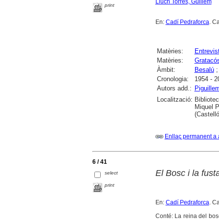
Lluch Torres, Guillem
print
En:
Cadí Pedraforca
. C
Matèries:
Entrevis
Matèries:
Gratacó
Àmbit:
Besalú
Cronologia:
1954 - 2
Autors add.:
Piguille
Localització:
Bibliote
Miquel P
(Castell
Enllaç permanent a 
6 / 41
El Bosc i la fust
select
print
En:
Cadí Pedraforca
. C
Conté: La reina del bosc