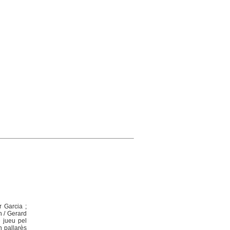
r Garcia ;
n / Gerard
 jueu pel
n pallarès