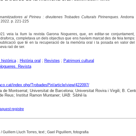
namitzadores al Pirineu : divuitenes Trobades Culturals Pirinenques
. Andorra 
 2022. p. 221-225
1 veia la llum la revista Garona Nogueres, que, en editar-se conjuntament,
aforca, completava un dels objectius que ens havíem marcat des de feia temps: r
publicació que té en la recuperació de la memòria oral i la posada en valor del
seva raó de ser.
històrica
;
Història oral
;
Revistes
;
Patrimoni cultural
Nogueres. Revista
raco.cat/index.php/TrobadesPiri/article/view/422097/
a de Montserrat; Universitat de Barcelona; Universitat Rovira i Virgili; B. Cent
de Reus; Institut Ramon Muntaner; UAB: Sibhil·la
aquest registre
/ Guillem Lluch Torres, text ; Gael Piguillem, fotografia