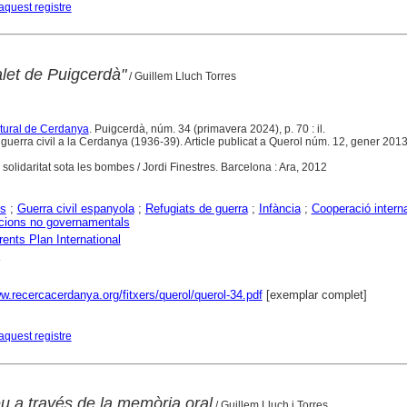
aquest registre
alet de Puigcerdà"
/ Guillem Lluch Torres
ltural de Cerdanya
. Puigcerdà, núm. 34 (primavera 2024), p. 70 : il.
uerra civil a la Cerdanya (1936-39). Article publicat a Querol núm. 12, gener 2013
 solidaritat sota les bombes / Jordi Finestres. Barcelona : Ara, 2012
s
;
Guerra civil espanyola
;
Refugiats de guerra
;
Infància
;
Cooperació intern
cions no governamentals
ents Plan International
w.recercacerdanya.org/fitxers/querol/querol-34.pdf
[exemplar complet]
aquest registre
neu a través de la memòria oral
/ Guillem Lluch i Torres