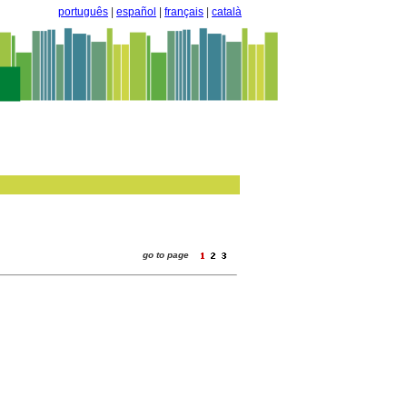
português
|
español
|
français
|
català
go to page