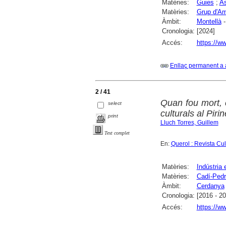
Matèries:
Guies
;
As
Matèries:
Grup d'Am
Àmbit:
Montellà
-
Cronologia:
[2024]
Accés:
https://ww
Enllaç permanent a 
2 / 41
Quan fou mort, e
select
culturals al Piri
print
Lluch Torres, Guillem
Text complet
En:
Querol : Revista Cu
Matèries:
Indústria 
Matèries:
Cadí-Pedr
Àmbit:
Cerdanya
Cronologia:
[2016 - 2
Accés:
https://ww