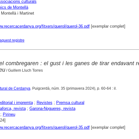
sociacions culturals
ics de Montellà
 Montellà i Martinet
w.recercacerdanya.org/fitxers/querol/querol-36.pdf
[exemplar complet]
aquest registre
l combregaren : el gust i les ganes de tirar endavant r
neu
/ Guillem Lluch Torres
ltural de Cerdanya
. Puigcerdà, núm. 35 (primavera 2024), p. 60-64 : il.
editorial i impremta
;
Revistes
;
Premsa cultural
aforca, revista
;
Garona-Nogueres, revista
;
Pirineu
024]
w.recercacerdanya.org/fitxers/querol/querol-35.pdf
[exemplar complet]