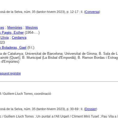
assà de la Selva, núm. 35 (tardor-hivern 2023), p. 12-17 : il. (
Conversa
)
tes
;
Memòries
;
Mestres
s Pagès, Esther
(1954-....)
;
Llívia
;
Cerdanya
023
m Boladeras, Gael
(Il·l.)
ca de Catalunya; Universitat de Barcelona; Universitat de Girona; B. Sala de L
airolé (Quart); B. Municipal (La Bisbal d'Empordà); B. Ramon Bordas i Estra
ó d'Empúries)
aquest registre
a
/ Guillem Lluch Torres, coordinació
assà de la Selva, núm. 35 (tardor-hivern 2023), p. 30-69 : il. (
Dossier
)
 / Guillem Lluch Torres ; Un puntal a l'Alt Urgell / Climent Miró Tuset ; Pau Vila a