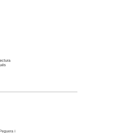
ectura
gués
 Peguera i