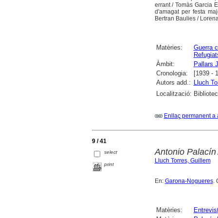
errant / Tomàs Garcia E
d'amagat per festa maj
Bertran Baulies / Loren
Matèries:
Guerra c
Refugiat
Àmbit:
Pallars 
Cronologia:
[1939 - 
Autors add.:
Lluch To
Localització:
Bibliote
Enllaç permanent a 
9 / 41
Antonio Palacín
select
Lluch Torres, Guillem
print
En:
Garona-Nogueres
. 
Matèries:
Entrevis