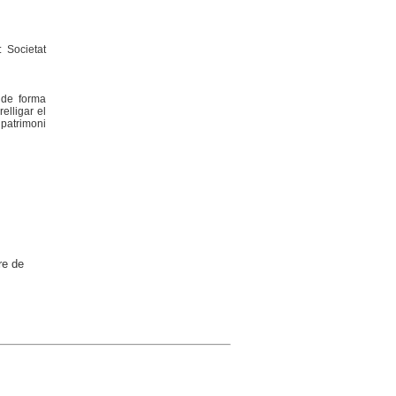
: Societat
 de forma
elligar el
 patrimoni
re de