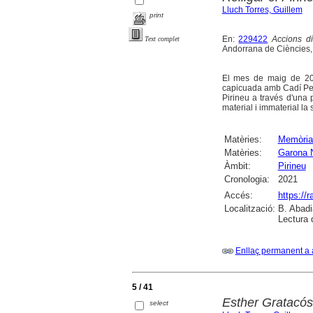
Lluch Torres, Guillem
print
En:
229422
Accions di
Text complet
Andorrana de Ciències,
El mes de maig de 202
capicuada amb Cadí Pedr
Pirineu a través d'una 
material i immaterial la 
Matèries:
Memòria 
Matèries:
Garona 
Àmbit:
Pirineu
Cronologia:
2021
Accés:
https://
Localització:
B. Abadi
Lectura 
Enllaç permanent a 
5 / 41
Esther Gratacós
select