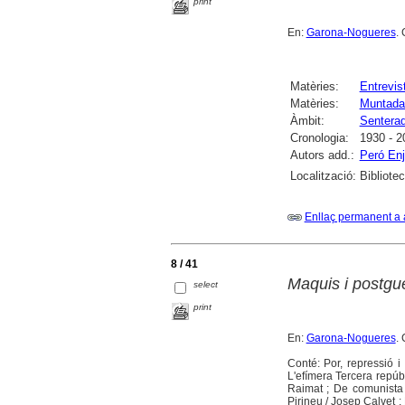
print
En:
Garona-Nogueres
. 
Matèries:
Entrevis
Matèries:
Muntada
Àmbit:
Sentera
Cronologia:
1930 - 2
Autors add.:
Peró Enj
Localització:
Bibliote
Enllaç permanent a 
8 / 41
Maquis i postgu
select
print
En:
Garona-Nogueres
. 
Conté: Por, repressió i
L'efímera Tercera repúbl
Raimat ; De comunista 
Pirineu / Josep Calvet ;