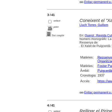
Enllaç permanent a 
3 / 41
Coneixent el "X
select
Lluch Torres, Guillem
print
En:
Querol : Revista Cu
Text complet
Número monogràfic: La g
Ressenya de:
. El Xalet de Puigcerdà :
Matèries:
Ressenye
Organitza
Matèries:
Foster Par
Àmbit:
Puigcerdà
Cronologia:
1937
Accés:
https://ww
Enllaç permanent a 
4 / 41
Relligar el Piri
select