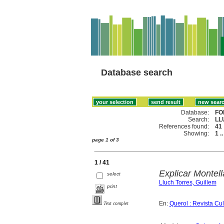
Database search
Database:
FO
Search:
LL
References found:
41
Showing:
1 .
page 1 of 3
1 / 41
Explicar Montell
select
Lluch Torres, Guillem
print
En:
Querol : Revista Cu
Text complet