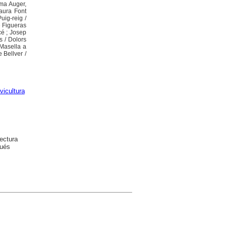
ama Auger,
Laura Font
uig-reig /
e Figueras
cé ; Josep
s / Dolors
e Masella a
 Bellver /
lvicultura
ectura
gués