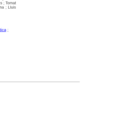
s ; Tornat
a ; Lluis
tica
;