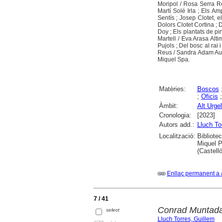
Moripol / Rosa Serra R
Martí Solé Irla ; Els 
Sentís ; Josep Clotet, 
Dolors Clotet Cortina ; 
Doy ; Els plantats de pi
Martell / Eva Arasa Alti
Pujols ; Del bosc al rai 
Reus / Sandra Adam Auger
Miquel Spa.
Matèries:
Boscos
;
Oficis
Àmbit:
Alt Urgel
Cronologia:
[2023]
Autors add.:
Lluch To
Localització:
Bibliote
Miquel P
(Castell
Enllaç permanent a 
7 / 41
Conrad Muntad
select
Lluch Torres, Guillem