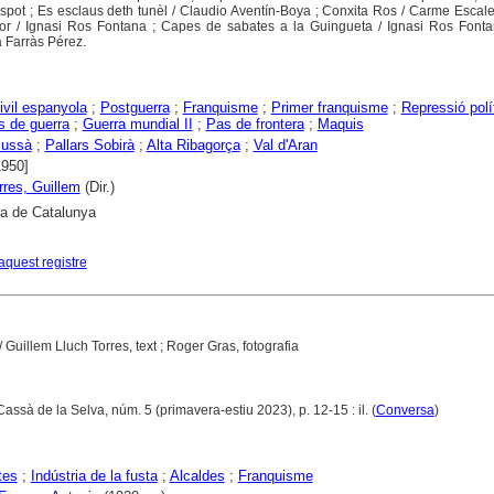
spot ; Es esclaus deth tunèl / Claudio Aventín-Boya ; Conxita Ros / Carme Escale
or / Ignasi Ros Fontana ; Capes de sabates a la Guingueta / Ignasi Ros Fontan
a Farràs Pérez.
ivil espanyola
;
Postguerra
;
Franquisme
;
Primer franquisme
;
Repressió polí
s de guerra
;
Guerra mundial II
;
Pas de frontera
;
Maquis
Jussà
;
Pallars Sobirà
;
Alta Ribagorça
;
Val d'Aran
1950]
rres, Guillem
(Dir.)
ca de Catalunya
aquest registre
/ Guillem Lluch Torres, text ; Roger Gras, fotografia
Cassà de la Selva, núm. 5 (primavera-estiu 2023), p. 12-15 : il. (
Conversa
)
tes
;
Indústria de la fusta
;
Alcaldes
;
Franquisme