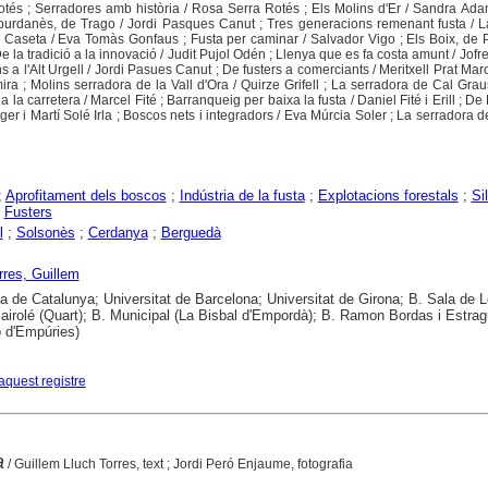
otés ; Serradores amb història / Rosa Serra Rotés ; Els Molins d'Er / Sandra Ad
Ampurdanès, de Trago / Jordi Pasques Canut ; Tres generacions remenant fusta / 
el Caseta / Eva Tomàs Gonfaus ; Fusta per caminar / Salvador Vigo ; Els Boix, de P
De la tradició a la innovació / Judit Pujol Odén ; Llenya que es fa costa amunt / Jofr
ns a l'Alt Urgell / Jordi Pasues Canut ; De fusters a comerciants / Meritxell Prat Mar
mira ; Molins serradora de la Vall d'Ora / Quirze Grifell ; La serradora de Cal Grau
i a la carretera / Marcel Fité ; Barranqueig per baixa la fusta / Daniel Fité i Erill ; D
 i Martí Solé Irla ; Boscos nets i integradors / Eva Múrcia Soler ; La serradora de
;
Aprofitament dels boscos
;
Indústria de la fusta
;
Explotacions forestals
;
Si
;
Fusters
l
;
Solsonès
;
Cerdanya
;
Berguedà
rres, Guillem
ca de Catalunya; Universitat de Barcelona; Universitat de Girona; B. Sala de L
airolé (Quart); B. Municipal (La Bisbal d'Empordà); B. Ramon Bordas i Estra
ó d'Empúries)
aquest registre
a
/ Guillem Lluch Torres, text ; Jordi Peró Enjaume, fotografia