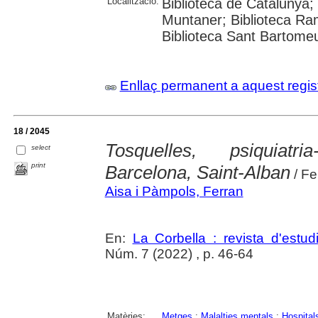
Localització:
Biblioteca de Catalunya; 
Muntaner; Biblioteca Ra
Biblioteca Sant Bartomeu 
Enllaç permanent a aquest regis
18 / 2045
Tosquelles, psiquiatri
select
print
Barcelona, Saint-Alban
/ Fe
Aisa i Pàmpols, Ferran
En:
La Corbella : revista d'estud
Núm. 7 (2022) , p. 46-64
Matèries:
Metges
;
Malalties mentals
;
Hospitals