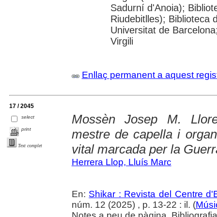
Sadurní d'Anoia); Biblio
Riudebitlles); Bibliotec
Universitat de Barcelona
Virgili
Enllaç permanent a aquest regis
17 / 2045
Mossèn Josep M. Llore
select
print
mestre de capella i organi
vital marcada per la Guerr
Text complet
Herrera Llop, Lluís Marc
En:
Shikar : Revista del Centre d
núm. 12 (2025) , p. 13-22 : il. (
Músi
Notes a peu de pàgina. Bibliografia.