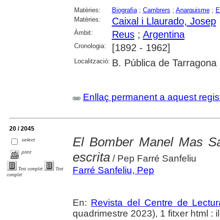
Matèries:
Biografia
;
Cambrers
;
Anarquisme
;
E
Matèries:
Caixal i Llaurado, Josep
Àmbit:
Reus
;
Argentina
Cronologia:
[1892 - 1962]
Localització:
B. Pública de Tarragona
Enllaç permanent a aquest regis
20 / 2045
El Bomber Manel Mas Sant
select
print
escrita
/ Pep Farré Sanfeliu
Farré Sanfeliu, Pep
Text complet
Text
complet
En:
Revista del Centre de Lectu
quadrimestre 2023), 1 fitxer html : il