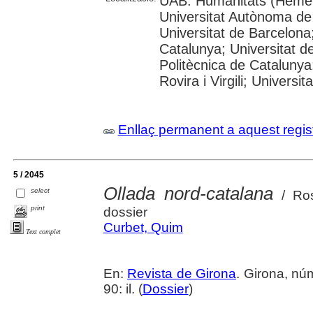
UAB: Humanitats (Hemer
Universitat Autònoma de
Universitat de Barcelona;
Catalunya; Universitat de
Politècnica de Catalunya
Rovira i Virgili; Universi
Enllaç permanent a aquest regis
5 / 2045
Ollada nord-catalana
select
/ Ros
print
dossier
Curbet, Quim
Text complet
En:
Revista de Girona
. Girona, nú
90: il. (
Dossier
)