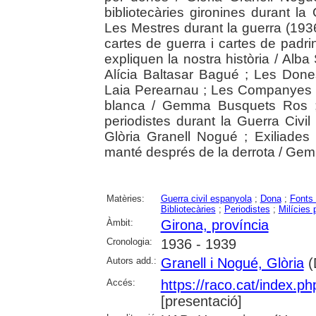
bibliotecàries gironines durant la
Les Mestres durant la guerra (193
cartes de guerra i cartes de pad
expliquen la nostra història / Alba
Alícia Baltasar Bagué ; Les Done
Laia Perearnau ; Les Companyes del 
blanca / Gemma Busquets Ros ; 
periodistes durant la Guerra Civil
Glòria Granell Nogué ; Exiliades
manté després de la derrota / Ge
Matèries:
Guerra civil espanyola
;
Dona
;
Fonts
Bibliotecàries
;
Periodistes
;
Milícies 
Àmbit:
Girona, província
Cronologia:
1936 - 1939
Autors add.:
Granell i Nogué, Glòria
(D
Accés:
https://raco.cat/index.p
[presentació]