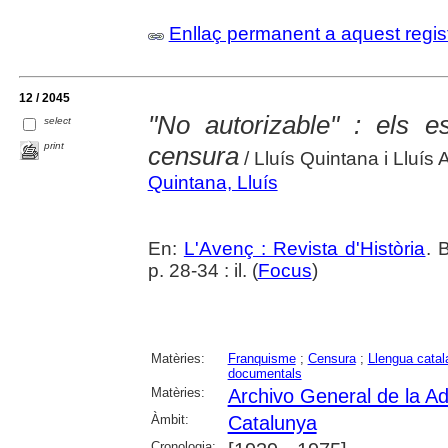
Enllaç permanent a aquest regis
12 / 2045
"No autorizable" : els es
select
print
censura
/ Lluís Quintana i Lluís 
Quintana, Lluís
En:
L'Avenç : Revista d'Història
. 
p. 28-34 : il. (
Focus
)
Matèries:
Franquisme
;
Censura
;
Llengua catal
documentals
Matèries:
Archivo General de la Ad
Àmbit:
Catalunya
Cronologia: