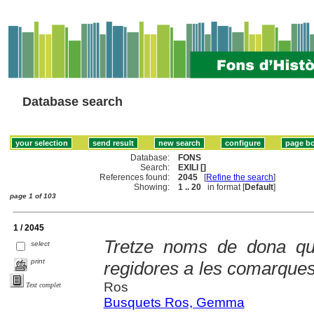
Database search
Database:
FONS
Search:
EXILI []
References found:
2045
[
Refine the search
]
Showing:
1 .. 20
in format [
Default
]
page 1 of 103
1 / 2045
Tretze noms de dona qu
select
print
regidores a les comarques
Ros
Text complet
Busquets Ros, Gemma