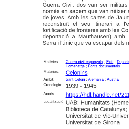
Guerra Civil, dos van ser militars
només en sabem que van néixer a
de joves. Amb les cartes de Jaume
reconstruït el seu itinerari a l
fortificació de fronteres amb les 
deportació a Mauthausen) amb 
Serra i l'únic que va escapar dels
Matèries:
Guerra civil espanyola
;
Exili
;
Deporta
Homenatge
;
Fonts documentals
Matèries:
Celonins
Àmbit:
Sant Celoni
;
Alemania
;
Austria
Cronologia:
1939 - 1945
Accés:
https://hdl.handle.net/2
Localització:
UAB: Humanitats (Hemero
Biblioteca de Catalunya;
Universitat de Vic-Univer
Universitat de Girona