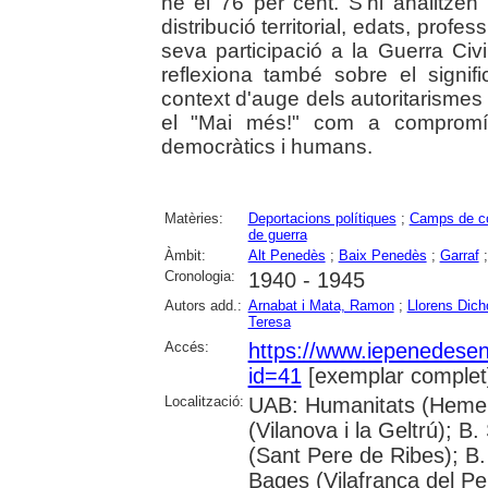
ne el 76 per cent. S'hi analitzen
distribució territorial, edats, profes
seva participació a la Guerra Civil
reflexiona també sobre el signi
context d'auge dels autoritarismes i
el "Mai més!" com a compromís 
democràtics i humans.
Matèries:
Deportacions polítiques
;
Camps de co
de guerra
Àmbit:
Alt Penedès
;
Baix Penedès
;
Garraf
Cronologia:
1940 - 1945
Autors add.:
Arnabat i Mata, Ramon
;
Llorens Dich
Teresa
Accés:
https://www.iepenedese
id=41
[exemplar complet
Localització:
UAB: Humanitats (Hemero
(Vilanova i la Geltrú); B
(Sant Pere de Ribes); B.
Bages (Vilafranca del P