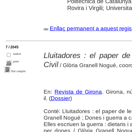
Politècnica de Catalunya
Rovira i Virgili; Universi
Enllaç permanent a aquest regis
7 / 2045
Lluitadores : el paper d
select
print
Civil
/ Glòria Granell Nogué, coor
Text complet
En:
Revista de Girona
. Girona, n
il. (
Dossier
)
Conté: Lluitadores : el paper de le
Granell Nogué ; Dones i guerra a c
Elles escriuen la guerra : dietaris i
per dones / Glòria Granell Nogué