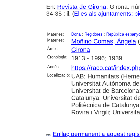
En:
Revista de Girona
. Girona, n
34-35 : il. (
Elles als ajuntaments: pi
Matèries:
Dona
;
Regidores
;
República espanyol
Matèries:
Moñino Comas, Àngela
(
Àmbit:
Girona
Cronologia:
1913 - 1996; 1939
Accés:
https://raco.cat/index.p
Localització:
UAB: Humanitats (Hemer
Universitat Autònoma de
Universitat de Barcelona;
Catalunya; Universitat de
Politècnica de Catalunya
Rovira i Virgili; Universi
Enllaç permanent a aquest regis