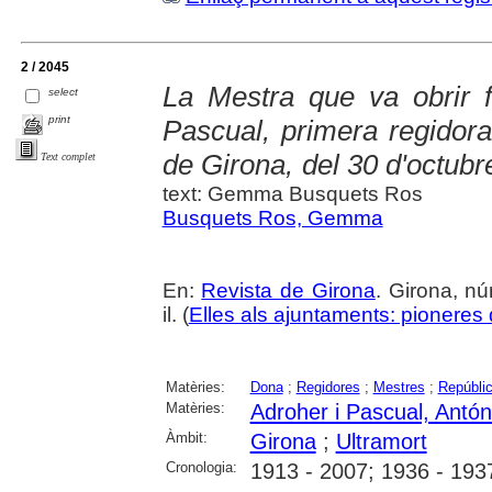
2 / 2045
La Mestra que va obrir f
select
print
Pascual, primera regidora
de Girona, del 30 d'octubr
Text complet
text: Gemma Busquets Ros
Busquets Ros, Gemma
En:
Revista de Girona
. Girona, nú
il. (
Elles als ajuntaments: pioneres d
Matèries:
Dona
;
Regidores
;
Mestres
;
Repúblic
Matèries:
Adroher i Pascual, Antón
Àmbit:
Girona
;
Ultramort
Cronologia:
1913 - 2007; 1936 - 193