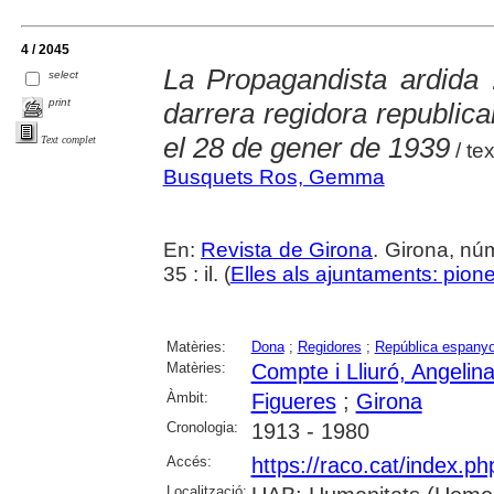
4 / 2045
La Propagandista ardida 
select
print
darrera regidora republic
el 28 de gener de 1939
Text complet
/ te
Busquets Ros, Gemma
En:
Revista de Girona
. Girona, nú
35 : il. (
Elles als ajuntaments: pioner
Matèries:
Dona
;
Regidores
;
República espanyol
Matèries:
Compte i Lliuró, Angelin
Àmbit:
Figueres
;
Girona
Cronologia:
1913 - 1980
Accés:
https://raco.cat/index.p
Localització: