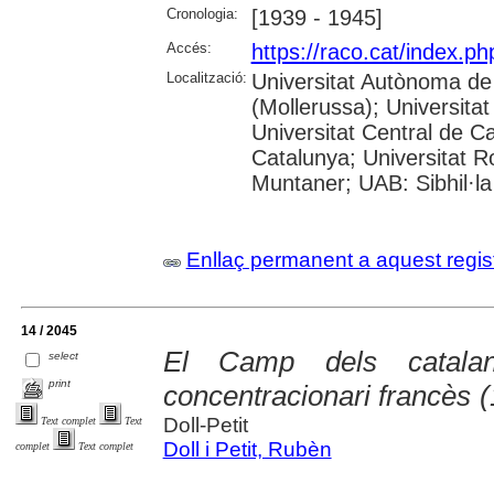
Cronologia:
[1939 - 1945]
Accés:
https://raco.cat/index.
Localització:
Universitat Autònoma de
(Mollerussa); Universitat
Universitat Central de Ca
Catalunya; Universitat Rov
Muntaner; UAB: Sibhil·la
Enllaç permanent a aquest regis
14 / 2045
El Camp dels catala
select
print
concentracionari francès 
Doll-Petit
Text complet
Text
Doll i Petit, Rubèn
complet
Text complet