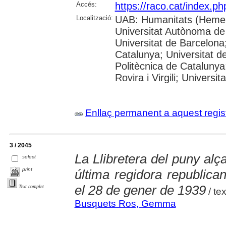
Accés:
https://raco.cat/index.p
Localització:
UAB: Humanitats (Hemer
Universitat Autònoma de
Universitat de Barcelona;
Catalunya; Universitat de
Politècnica de Catalunya
Rovira i Virgili; Universi
Enllaç permanent a aquest regis
3 / 2045
La Llibretera del puny al
select
print
última regidora republica
el 28 de gener de 1939
Text complet
/ te
Busquets Ros, Gemma