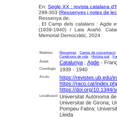
En:
Segle XX : revista catalana d'h
299-303 (
Ressenyes i notes de lec
Ressenya de:
. El Camp dels catalans : Agde e
(1939-1940) / Laia Arañó. Catar
Memorial Democràtic, 2024
Matèries:
Ressenyes
;
Camps de concentració
Condicions de vida
;
Història oral
;
Fo
Àmbit:
Catalunya
;
Agde
- Fran
Cronologia:
1939 - 1940
Accés:
https://revistes.ub.edu/
https://raco.cat/index.p
https://doi.org/10.1344
Localització:
Universitat Autònoma de 
Universitat de Girona; Un
Pompeu Fabra; Universitat
Lleida