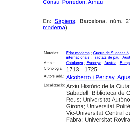
Cònsul Porredon, Arnau
En:
Sàpiens
. Barcelona, núm. 27
moderna
)
Matèries:
Edat moderna
;
Guerra de Successió
internacionals
;
Tractats de pau
;
Aust
Àmbit:
Catalunya
;
Espanya
;
Austria
;
Europ
Cronologia:
1713 - 1725
Autors add.:
Alcoberro i Pericay, Agus
Localització:
Arxiu Històric de la Ciut
Sabadell; Biblioteca de 
Reus; Universitat Autòno
Girona; Universitat Polit
Vic-Universitat Central 
Fabra; Universitat Rovira i