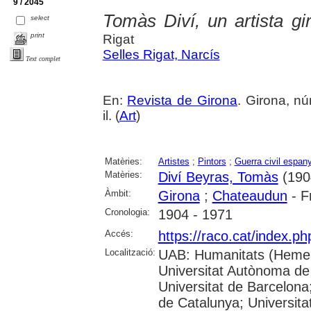
9 / 2045
Tomàs Diví, un artista giro
select
print
Rigat
Selles Rigat, Narcís
Text complet
En:
Revista de Girona
. Girona, nú
il. (
Art
)
Matèries:
Artistes
;
Pintors
;
Guerra civil espan
Matèries:
Diví Beyras, Tomàs
(190
Àmbit:
Girona
;
Chateaudun
- F
Cronologia:
1904 - 1971
Accés:
https://raco.cat/index.p
Localització:
UAB: Humanitats (Hemer
Universitat Autònoma de
Universitat de Barcelona;
de Catalunya; Universitat