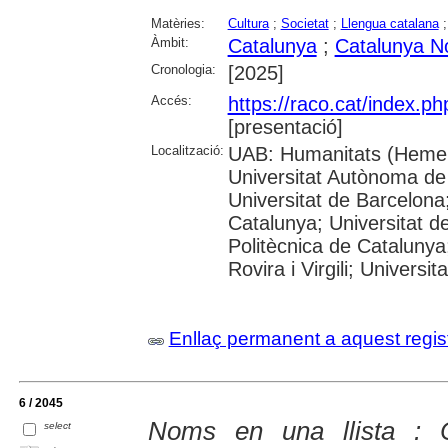
Matèries:
Cultura
;
Societat
;
Llengua catalana
Àmbit:
Catalunya
;
Catalunya N
Cronologia:
[2025]
Accés:
https://raco.cat/index.p
[presentació]
Localització:
UAB: Humanitats (Hemer
Universitat Autònoma de
Universitat de Barcelona;
Catalunya; Universitat de
Politècnica de Catalunya
Rovira i Virgili; Universi
Enllaç permanent a aquest regis
6 / 2045
Noms en una llista : C
select