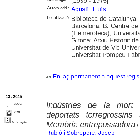
[1939 - 1975]
Autors add.:
Agustí, Lluís
Localització:
Biblioteca de Catalunya; 
Barcelona; B. Centre de
(Hemeroteca); Universita
Girona; Arxiu Històric de
Universitat de Vic-Univer
Universitat Pompeu Fabra;
Enllaç permanent a aquest regis
13 / 2045
Indústries de la mort 
select
print
deportats torregrossins
Memòria entrepussadora
Text complet
/
Rubió i Sobrepere, Josep