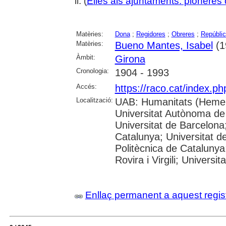
il. (
Elles als ajuntaments: pioneres d
Matèries:
Dona
;
Regidores
;
Obreres
;
Repúblic
Matèries:
Bueno Mantes, Isabel
(1
Àmbit:
Girona
Cronologia:
1904 - 1993
Accés:
https://raco.cat/index.p
Localització:
UAB: Humanitats (Hemer
Universitat Autònoma de
Universitat de Barcelona;
Catalunya; Universitat de
Politècnica de Catalunya
Rovira i Virgili; Universi
Enllaç permanent a aquest regis