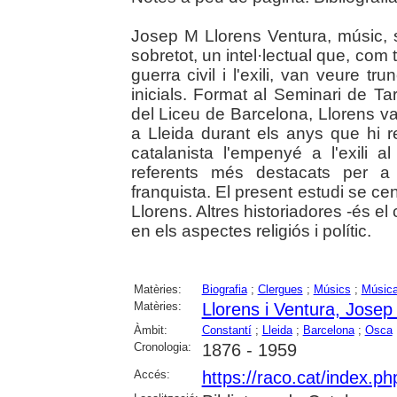
Josep M Llorens Ventura, músic, sa
sobretot, un intel·lectual que, com
guerra civil i l'exili, van veure 
inicials. Format al Seminari de T
del Liceu de Barcelona, Llorens v
a Lleida durant els anys que hi r
catalanista l'empenyé a l'exili
referents més destacats per a 
franquista. El present estudi se c
Llorens. Altres historiadores -és e
en els aspectes religiós i polític.
Matèries:
Biografia
;
Clergues
;
Músics
;
Músic
Matèries:
Llorens i Ventura, Josep
Àmbit:
Constantí
;
Lleida
;
Barcelona
;
Osca
Cronologia:
1876 - 1959
Accés:
https://raco.cat/index.p