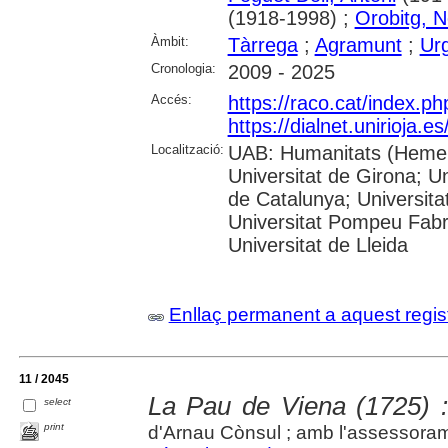
(1918-1998) ;
Orobitg, N
Àmbit:
Tàrrega
;
Agramunt
;
Urg
Cronologia:
2009 - 2025
Accés:
https://raco.cat/index.p
https://dialnet.unirioja.
Localització:
UAB: Humanitats (Hemero
Universitat de Girona; Un
de Catalunya; Universita
Universitat Pompeu Fabra;
Universitat de Lleida
Enllaç permanent a aquest regis
11 / 2045
La Pau de Viena (1725) 
select
print
d'Arnau Cònsul ; amb l'assessoram