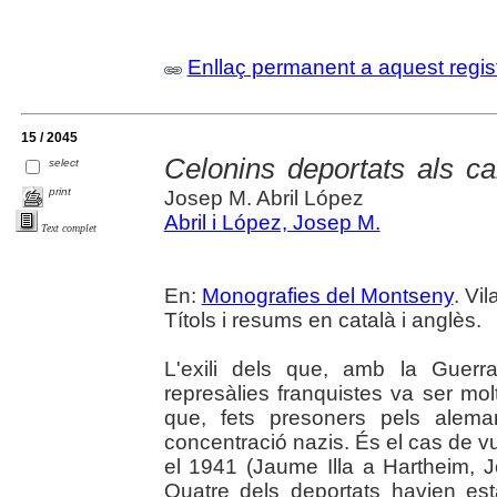
Enllaç permanent a aquest regis
15 / 2045
Celonins deportats als c
select
print
Josep M. Abril López
Abril i López, Josep M.
Text complet
En:
Monografies del Montseny
. Vil
Títols i resums en català i anglès.
L'exili dels que, amb la Guerr
represàlies franquistes va ser molt
que, fets presoners pels alema
concentració nazis. És el cas de vui
el 1941 (Jaume Illa a Hartheim, 
Quatre dels deportats havien est