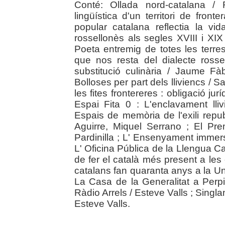
Conté: Ollada nord-catalana /
lingüística d'un territori de fron
popular catalana reflectia la vi
rossellonès als segles XVIII i XIX
Poeta entremig de totes les terre
que nos resta del dialecte rosse
substitució culinària / Jaume F
Bolloses per part dels lliviencs / 
les fites frontereres : obligació ju
Espai Fita 0 : L'enclavament lliv
Espais de memòria de l'exili repub
Aguirre, Miquel Serrano ; El Pr
Pardinilla ; L' Ensenyament immers
L' Oficina Pública de la Llengua C
de fer el català més present a les
catalans fan quaranta anys a la Uni
La Casa de la Generalitat a Perpi
Ràdio Arrels / Esteve Valls ; Singl
Esteve Valls.