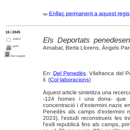
Enllaç permanent a aquest regis
16 / 2045
Els Deportats penedese
select
print
Arnabat, Berta Llorens, Àngels Par
Text complet
En:
Del Penedès
. Vilafranca del 
il. (
Col·laboracions
)
Aquest article sintetitza una rece
-124 homes i una dona- que 
concentració i d'extermini nazis en
Penedès als camps d'extermini na
2023), l'estudi reconstrueix les t
l'exili republicà fins als camps, 