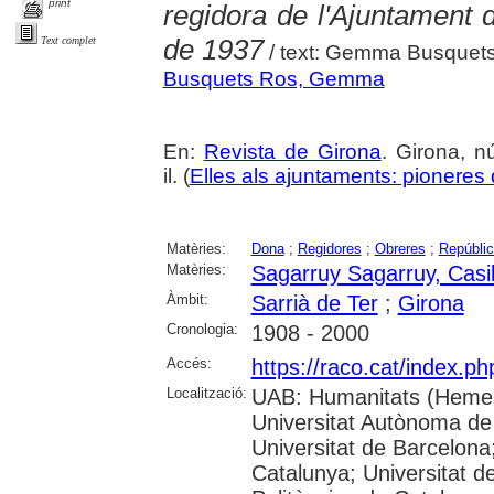
print
regidora de l'Ajuntament
de 1937
Text complet
/ text: Gemma Busquet
Busquets Ros, Gemma
En:
Revista de Girona
. Girona, n
il. (
Elles als ajuntaments: pioneres d
Matèries:
Dona
;
Regidores
;
Obreres
;
Repúblic
Matèries:
Sagarruy Sagarruy, Casi
Àmbit:
Sarrià de Ter
;
Girona
Cronologia:
1908 - 2000
Accés:
https://raco.cat/index.p
Localització:
UAB: Humanitats (Hemer
Universitat Autònoma de
Universitat de Barcelona;
Catalunya; Universitat de