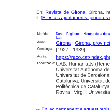
En:
Revista de Girona
. Girona, n
il. (
Elles als ajuntaments: pioneres d
Matèries:
Dona
;
Regidores
;
Història de la dona
Exili
Àmbit:
Girona
;
Girona, provínc
Cronologia:
[1927 - 1939]
Accés:
https://raco.cat/index.p
Localització:
UAB: Humanitats (Hemer
Universitat Autònoma de
Universitat de Barcelona;
Catalunya; Universitat de
Politècnica de Catalunya
Rovira i Virgili; Universi
Enllaç permanent a aquest regis