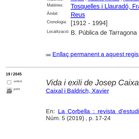
Matèries:
Tosquelles i Llauradó, F
Àmbit:
Reus
Cronologia:
[1912 - 1994]
Localització:
B. Pública de Tarragona
Enllaç permanent a aquest regis
19 / 2045
Vida i exili de Josep Caixa
select
print
Caixal i Baldrich, Xavier
En:
La Corbella : revista d'estud
Núm. 5 (2019) , p. 17-24