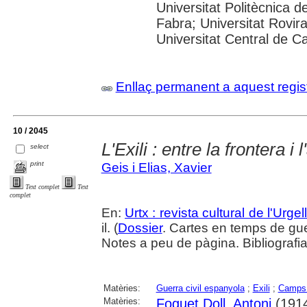
Universitat Politècnica 
Fabra; Universitat Rovira 
Universitat Central de C
Enllaç permanent a aquest regis
10 / 2045
L'Exili : entre la frontera i
select
print
Geis i Elias, Xavier
Text complet
Text
complet
En:
Urtx : revista cultural de l'Urgel
il. (
Dossier
. Cartes en temps de gu
Notes a peu de pàgina. Bibliografi
Matèries:
Guerra civil espanyola
;
Exili
;
Camps 
Matèries:
Foguet Doll, Antoni
(1914