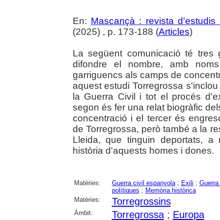
En:
Mascançà : revista d'estudis 
(2025) , p. 173-188 (
Articles
)
La següent comunicació té tres g
difondre el nombre, amb noms 
garriguencs als camps de concentra
aquest estudi Torregrossa s'inclo
la Guerra Civil i tot el procés d'
segon és fer una relat biogràfic de
concentració i el tercer és engresca
de Torregrossa, però també a la r
Lleida, que tinguin deportats, a
història d'aquests homes i dones.
Matèries:
Guerra civil espanyola
;
Exili
;
Guerra 
polítiques
;
Memòria històrica
Matèries:
Torregrossins
Àmbit:
Torregrossa
;
Europa