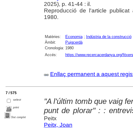
2025), p. 41-44 : il.
Reproducció de l'article publicat
1980.
Matèries:
Economia
;
Indústria de la construcció
Àmbit:
Puigcerdà
Cronologia:
1980
Accés:
https://www.recercacerdanya.org/fitxers
Enllaç permanent a aquest regis
7 / 575
"A l'últim tomb que vaig fe
select
print
punt de plorar" : : entre
Peitx
Text complet
Peitx, Joan