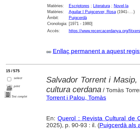
Matèries:
Escriptores
;
Literatura
;
Novel·la
Matèries:
Aguilar I Puigcerver, Rosa
(1941-....)
Àmbit:
Puigcerdà
Cronologia:
[1971 - 1980]
Accés:
https://www.recercacerdanya.org/fitxers
Enllaç permanent a aquest regis
15 / 575
Salvador Torrent i Masip, 
select
print
cultura cerdana
/ Tomàs Torre
Torrent i Palou, Tomàs
Text complet
En:
Querol : Revista Cultural de
2025), p. 90-93 : il. (
Puigcerdà als 