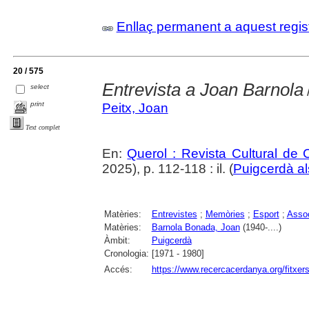
Enllaç permanent a aquest regis
20 / 575
Entrevista a Joan Barnola
select
print
Peitx, Joan
Text complet
En:
Querol : Revista Cultural de
2025), p. 112-118 : il. (
Puigcerdà al
Matèries:
Entrevistes
;
Memòries
;
Esport
;
Assoc
Matèries:
Barnola Bonada, Joan
(1940-....)
Àmbit:
Puigcerdà
Cronologia:
[1971 - 1980]
Accés:
https://www.recercacerdanya.org/fitxers