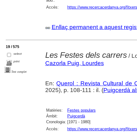
add.:
Accés:
https://www.recercacerdanya.org/fitxers
Enllaç permanent a aquest regis
19 / 575
Les Festes dels carrers
select
/ L
print
Cazorla Puig, Lourdes
Text complet
En:
Querol : Revista Cultural de
2025), p. 108-111 : il. (
Puigcerdà al
Matèries:
Festes populars
Àmbit:
Puigcerdà
Cronologia:
[1971 - 1980]
Accés:
https://www.recercacerdanya.org/fitxers