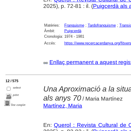
2025), p. 72-81 : il. (
Puigcerdà als 
Matèries:
Franquisme
;
Tardofranquisme
;
Transi
Àmbit:
Puigcerdà
Cronologia:
1974 - 1981
Accés:
https://www.recercacerdanya.org/fitxers
Enllaç permanent a aquest regis
12 / 575
Una Aproximació a la situ
select
print
als anys 70
/ Maria Martínez
Martínez, Maria
Text complet
En:
Querol : Revista Cultural de