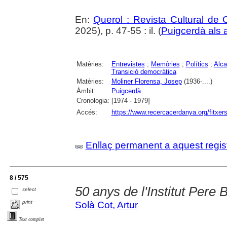
En:
Querol : Revista Cultural de
2025), p. 47-55 : il. (
Puigcerdà als 
Matèries:
Entrevistes
;
Memòries
;
Polítics
;
Alca
Transició democràtica
Matèries:
Moliner Florensa, Josep
(1936-....)
Àmbit:
Puigcerdà
Cronologia:
[1974 - 1979]
Accés:
https://www.recercacerdanya.org/fitxers
Enllaç permanent a aquest regis
8 / 575
50 anys de l'Institut Pere 
select
print
Solà Cot, Artur
Text complet