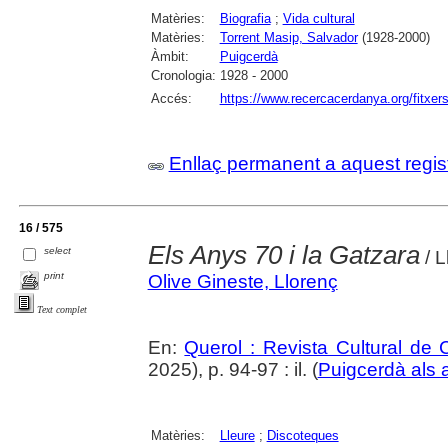
Matèries:
Biografia
;
Vida cultural
Matèries:
Torrent Masip, Salvador
(1928-2000)
Àmbit:
Puigcerdà
Cronologia:
1928 - 2000
Accés:
https://www.recercacerdanya.org/fitxers
Enllaç permanent a aquest regis
16 / 575
Els Anys 70 i la Gatzara
select
/ L
print
Olive Gineste, Llorenç
Text complet
En:
Querol : Revista Cultural de
2025), p. 94-97 : il. (
Puigcerdà als 
Matèries:
Lleure
;
Discoteques