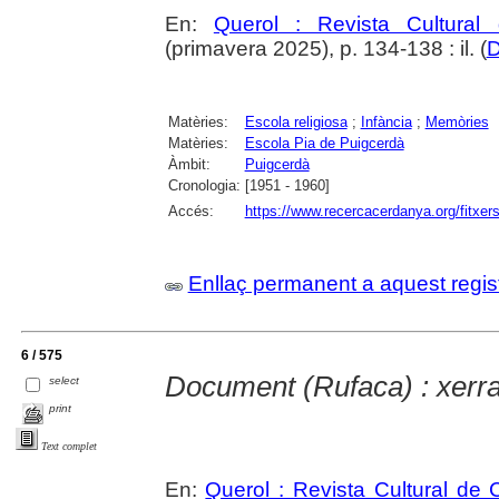
En:
Querol : Revista Cultural
(primavera 2025), p. 134-138 : il. (
D
Matèries:
Escola religiosa
;
Infància
;
Memòries
Matèries:
Escola Pia de Puigcerdà
Àmbit:
Puigcerdà
Cronologia:
[1951 - 1960]
Accés:
https://www.recercacerdanya.org/fitxers
Enllaç permanent a aquest regis
6 / 575
Document (Rufaca) : xerra
select
print
Text complet
En:
Querol : Revista Cultural de