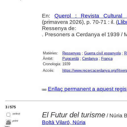
En:
Querol : Revista Cultural
(primavera 2026), p. 70-71 : il. (
Lli
Ressenya de:
. Presoners a Cerdanya el 1939 / 
Matèries:
Ressenyes
;
Guerra civil espanyola
;
R
Àmbit:
Puigcerdà
;
Cerdanya
;
França
Cronologia:
1939
Accés:
https://www.recercacerdanya.org/fitxers
Enllaç permanent a aquest regis
3 / 575
El Futur del turisme
select
/ Núria B
print
Boltà Vilaró, Núria