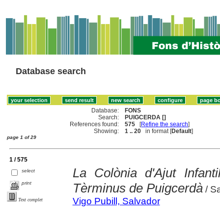
Database search
Database:
FONS
Search:
PUIGCERDA []
References found:
575
[
Refine the search
]
Showing:
1 .. 20
in format [
Default
]
page 1 of 29
1 / 575
La Colònia d'Ajut Infant
select
print
Tèrminus de Puigcerdà
/ S
Vigo Pubill, Salvador
Text complet