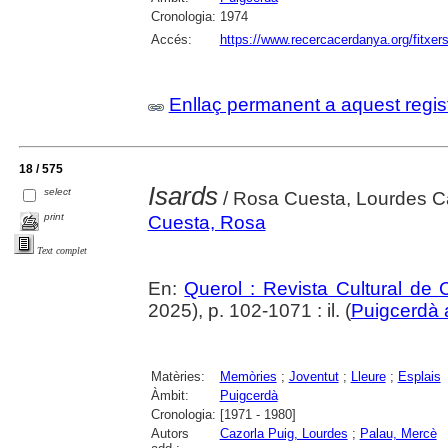
Cronologia:
1974
Accés:
https://www.recercacerdanya.org/fitxers
Enllaç permanent a aquest regis
18 / 575
Isards
select
/ Rosa Cuesta, Lourdes Ca
print
Cuesta, Rosa
Text complet
En:
Querol : Revista Cultural de
2025), p. 102-1071 : il. (
Puigcerdà 
Matèries:
Memòries
;
Joventut
;
Lleure
;
Esplais
Àmbit:
Puigcerdà
Cronologia:
[1971 - 1980]
Autors
Cazorla Puig, Lourdes
;
Palau, Mercè