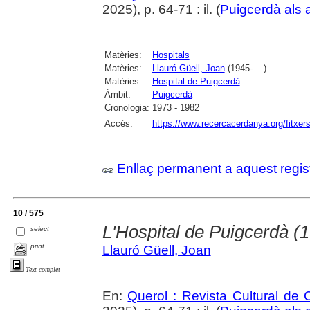
2025), p. 64-71 : il. (
Puigcerdà als 
Matèries:
Hospitals
Matèries:
Llauró Güell, Joan
(1945-....)
Matèries:
Hospital de Puigcerdà
Àmbit:
Puigcerdà
Cronologia:
1973 - 1982
Accés:
https://www.recercacerdanya.org/fitxers
Enllaç permanent a aquest regis
10 / 575
L'Hospital de Puigcerdà (
select
print
Llauró Güell, Joan
Text complet
En:
Querol : Revista Cultural de