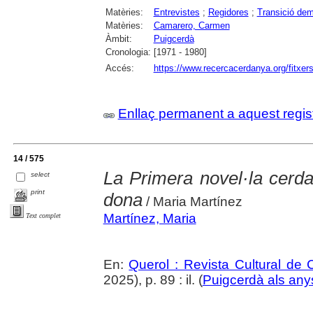
Matèries:
Entrevistes
;
Regidores
;
Transició dem
Matèries:
Camarero, Carmen
Àmbit:
Puigcerdà
Cronologia:
[1971 - 1980]
Accés:
https://www.recercacerdanya.org/fitxers
Enllaç permanent a aquest regis
14 / 575
La Primera novel·la cerda
select
print
dona
/ Maria Martínez
Martínez, Maria
Text complet
En:
Querol : Revista Cultural de
2025), p. 89 : il. (
Puigcerdà als any