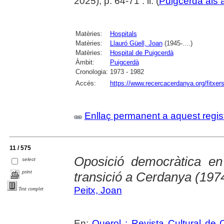
2025), p. 64-71 : il. (
Puigcerdà als 
Matèries:
Hospitals
Matèries:
Llauró Güell, Joan
(1945-....)
Matèries:
Hospital de Puigcerdà
Àmbit:
Puigcerdà
Cronologia:
1973 - 1982
Accés:
https://www.recercacerdanya.org/fitxers
Enllaç permanent a aquest regis
11 / 575
Oposició democràtica en
select
print
transició a Cerdanya (197
Peitx, Joan
Text complet
En:
Querol : Revista Cultural de