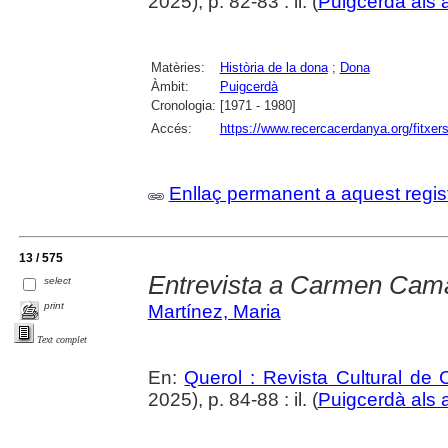
2025), p. 82-83 : il. (
Puigcerdà als 
Matèries:
Història de la dona
;
Dona
Àmbit:
Puigcerdà
Cronologia:
[1971 - 1980]
Accés:
https://www.recercacerdanya.org/fitxers
Enllaç permanent a aquest regis
13 / 575
Entrevista a Carmen Cam
select
print
Martínez, Maria
Text complet
En:
Querol : Revista Cultural de
2025), p. 84-88 : il. (
Puigcerdà als 