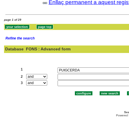
Enllaç permanent a aquest regis
page 1 of 29
Refine the search
Database
FONS : Advanced form
Search:
1
2
3
Sea
Powered