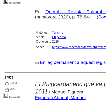
Text complet
En:
Querol : Revista Cultural
(primavera 2026), p. 78-84 : il. (
Soc
Matèries:
Turisme
Àmbit:
Puigcerdà
Cronologia:
2026
Accés:
https://www.recercacerdanya.org/fitxers
Enllaç permanent a aquest regis
4 / 575
El Puigcerdanenc que va pu
select
print
1611
/ Manuel Figuera
Figuera i Abadal, Manuel
Text complet