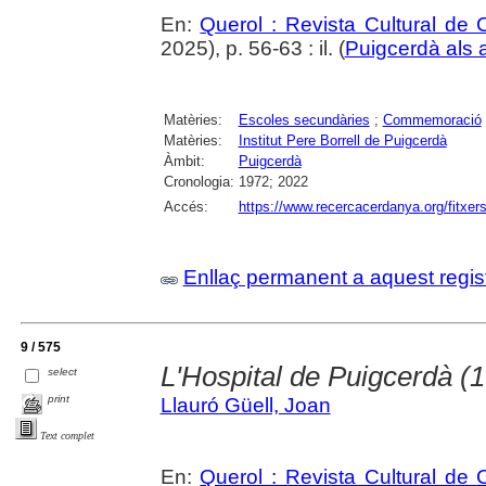
En:
Querol : Revista Cultural de
2025), p. 56-63 : il. (
Puigcerdà als 
Matèries:
Escoles secundàries
;
Commemoració
Matèries:
Institut Pere Borrell de Puigcerdà
Àmbit:
Puigcerdà
Cronologia:
1972; 2022
Accés:
https://www.recercacerdanya.org/fitxers
Enllaç permanent a aquest regis
9 / 575
L'Hospital de Puigcerdà (
select
print
Llauró Güell, Joan
Text complet
En:
Querol : Revista Cultural de