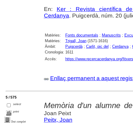
En:
Ker : Revista científica 
Cerdanya
. Puigcerdà, núm. 20 (julio
Matèries:
Fonts documentals
;
Manuscrits
;
Excu
Matèries:
Trigall, Joan
(1571-1616)
Àmbit:
Puigcerdà
;
Carlit, pic del
;
Cerdanya
;
Cronologia:
1611
Accés:
https://www.recercacerdanya.org/fitxers
Enllaç permanent a aquest regis
5 / 575
Memòria d'un alumne de 
select
print
Joan Peixt
Peitx, Joan
Text complet