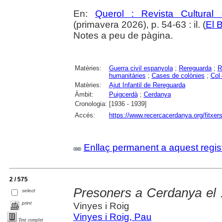
En:
Querol : Revista Cultural
(primavera 2026), p. 54-63 : il. (
El B
Notes a peu de pàgina.
Matèries:
Guerra civil espanyola
;
Rereguarda
;
R
humanitàries
;
Cases de colònies
;
Col·
Matèries:
Ajut Infantil de Rereguarda
Àmbit:
Puigcerdà
;
Cerdanya
Cronologia:
[1936 - 1939]
Accés:
https://www.recercacerdanya.org/fitxers
Enllaç permanent a aquest regis
2 / 575
Presoners a Cerdanya el 
select
print
Vinyes i Roig
Vinyes i Roig, Pau
Text complet