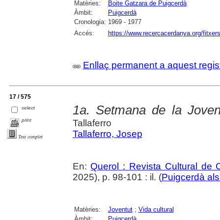
Matèries:
Boite Gatzara de Puigcerdà
Àmbit:
Puigcerdà
Cronologia:
1969 - 1977
Accés:
https://www.recercacerdanya.org/fitxers
Enllaç permanent a aquest regis
17 / 575
1a. Setmana de la Joven
select
print
Tallaferro
Tallaferro, Josep
Text complet
En:
Querol : Revista Cultural de
2025), p. 98-101 : il. (
Puigcerdà als
Matèries:
Joventut
;
Vida cultural
Àmbit:
Puigcerdà