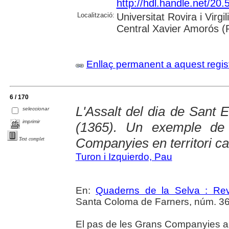
http://hdl.handle.net/2
Localització:
Universitat Rovira i Virg
Central Xavier Amorós (
Enllaç permanent a aquest regis
6 / 170
L'Assalt del dia de Sant 
seleccionar
imprimir
(1365). Un exemple de 
Companyies en territori ca
Text complet
Turon i Izquierdo, Pau
En:
Quaderns de la Selva : Revi
Santa Coloma de Farners, núm. 36 (2
El pas de les Grans Companyies a tr