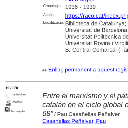
Cronologia:
1936 - 1939
Accés:
https://raco.cat/index.p
Localització:
Biblioteca de Catalunya;
Universitat de Barcelona;
Universitat Politècnica 
Universitat Rovira i Virgi
B. Central Comarcal (Tà
Enllaç permanent a aquest regis
19 / 170
Entre el marxismo y el pat
seleccionar
imprimir
catalán en el ciclo global d
68"
Text complet
/ Pau Casañellas Peñalver
Casanellas Peñalver, Pau