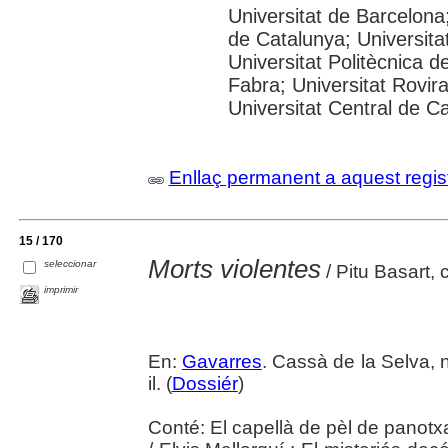
Universitat de Barcelona;
de Catalunya; Universitat
Universitat Politècnica 
Fabra; Universitat Rovira 
Universitat Central de C
Enllaç permanent a aquest regis
15 / 170
Morts violentes
seleccionar
/ Pitu Basart, 
imprimir
En:
Gavarres
. Cassà de la Selva, n
il. (
Dossiér
)
Conté: El capellà de pèl de panotx