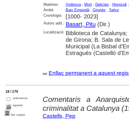
Matèries:
Violència
;
Mort
;
Delictes
;
Homicidi
Àmbit:
Baix Empordà
;
Gironès
;
Selva
Cronologia:
[1000- 2023]
Autors add.:
Basart, Pitu
(Dir.)
Localització:
Biblioteca de Catalunya; 
de Girona; B. Sala de Le
Municipal (La Bisbal d'
Estragués (Castelló d'E
Enllaç permanent a aquest regis
16 / 170
Comentaris a Anarquist
seleccionar
imprimir
criminalitat a Catalunya (
Castells, Pep
Text complet