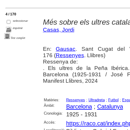
4 / 170
Més sobre els ultres catal
seleccionar
imprimir
Casas, Jordi
Text complet
En:
Gausac
. Sant Cugat del 
176 (
Ressenyes
. Llibres)
Ressenya de:
. Els ultres de la Peña Ibérica
Barcelona (1925-1931 / José 
Manifest Llibres, 2024
Matèries:
Ressenyes
;
Ultradreta
;
Futbol
;
Espa
Àmbit:
Barcelona
;
Catalunya
Cronologia:
1925 - 1931
Accés:
https://raco.cat/index.