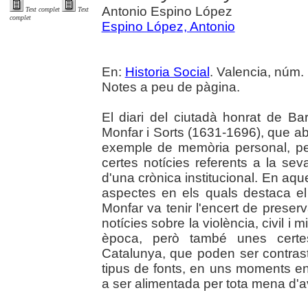
Antonio Espino López
Text complet
Text
complet
Espino López, Antonio
En:
Historia Social
. Valencia, núm. 
Notes a peu de pàgina.
El diari del ciutadà honrat de Ba
Monfar i Sorts (1631-1696), que a
exemple de memòria personal, pe
certes notícies referents a la sev
d'una crònica institucional. En aqu
aspectes en els quals destaca el d
Monfar va tenir l'encert de preserv
notícies sobre la violència, civil i m
època, però també unes certes
Catalunya, que poden ser contra
tipus de fonts, en uns moments en
a ser alimentada per tota mena d'av