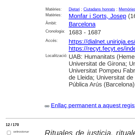
Matèries:
Dietari
;
Ciutadans honrats
;
Memòrie
Matèries:
Monfar i Sorts, Josep
(1
Àmbit:
Barcelona
Cronologia:
1683 - 1687
Accés:
https://dialnet.unirioja.
https://recyt.fecyt.es/in
Localització:
UAB: Humanitats (Hemero
Universitat de Girona; Un
Universitat Pompeu Fabra;
de Lleida; Universitat de
Pública Arús (Barcelona)
Enllaç permanent a aquest regis
12 / 170
Rituales de justicia, ritu
seleccionar