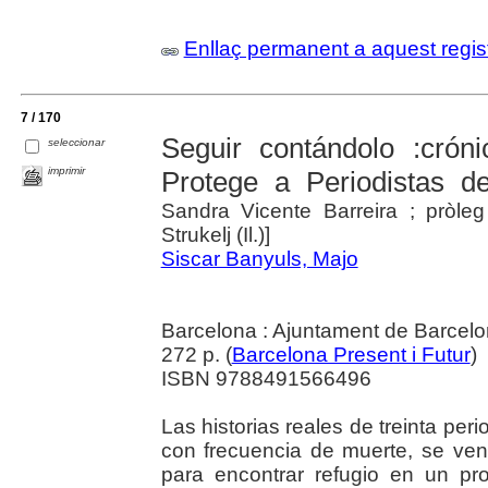
Enllaç permanent a aquest regis
7 / 170
Seguir contándolo :crón
seleccionar
imprimir
Protege a Periodistas d
Sandra Vicente Barreira ; pròle
Strukelj (Il.)]
Siscar Banyuls, Majo
Barcelona : Ajuntament de Barcel
272 p. (
Barcelona Present i Futur
)
ISBN 9788491566496
Las historias reales de treinta pe
con frecuencia de muerte, se ven
para encontrar refugio en un p