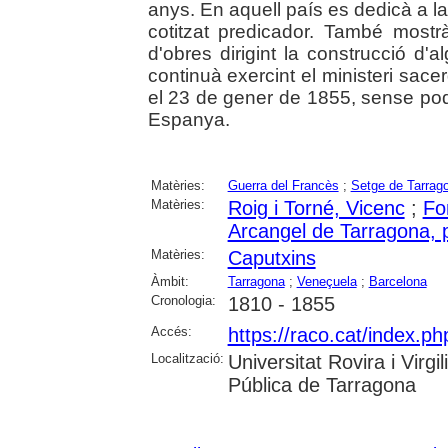
anys. En aquell país es dedicà a la 
cotitzat predicador. També mostr
d'obres dirigint la construcció d'
continuà exercint el ministeri sace
el 23 de gener de 1855, sense pode
Espanya.
Matèries:
Guerra del Francès
;
Setge de Tarrag
Matèries:
Roig i Torné, Vicenc
;
Fo
Arcangel de Tarragona, 
Matèries:
Caputxins
Àmbit:
Tarragona
;
Veneçuela
;
Barcelona
Cronologia:
1810 - 1855
Accés:
https://raco.cat/index.ph
Localització:
Universitat Rovira i Virg
Pública de Tarragona