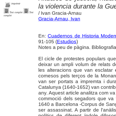
imprimir
la violencia durante la G
/ Ivan Gracia-Arnau
Text complet
Text
complet
Gracia-Arnau, Ivan
En:
Cuadernos de Historia Moder
91-105 (
Estudios
)
Notes a peu de pàgina. Bibliografi
El cicle de protestes populars 
deixar un ampli volum de relats 
les alteracions que van esclatar
comesos pels terços de la Monarq
van ser portats a impremta i dur
Catalunya (1640-1652) van contribu
any. Aquest article analitza com va s
commoció dels segadors que va te
1640 a Barcelona -Corpus de Sang-
ser assassinat. A partir de l'anàl
polítics de diferent índole difo