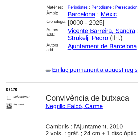
Matèries:
Periodistes
;
Periodisme
;
Persecucions
Àmbit:
Barcelona
;
Mèxic
Cronologia:
[0000 - 2025]
Autors
Vicente Barreira, Sandra
add.:
Strukelj, Pedro
(Il·l.)
Autors
Ajuntament de Barcelona
add.:
Enllaç permanent a aquest regis
8 / 170
Convivència de butxaca
seleccionar
imprimir
Negrillo Falcó, Carme
Cambrils : l'Ajuntament, 2010
2 vols. : gràf. ; 24 cm + 1 disc òpt