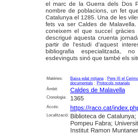
el marc de la Guerra dels Dos 
nombre de poblacions, un fet qu
Catalunya el 1285. Una de les vil
fets va ser Caldes de Malavella. 
coneixem el que succeí gràcies 
descrigué aquesta cruenta jornad
partir de l'estudi d'aquest inte
bibliografia especialitzada, 
esdevinguts sinó que també els sit
Matèries:
Baixa edat mitjana
;
Pere III el Cerim
documentals
;
Protocols notarials
Àmbit:
Caldes de Malavella
Cronologia:
1365
Accés:
https://raco.cat/index.
Localització:
Biblioteca de Catalunya; U
Pompeu Fabra; Universita
Institut Ramon Muntane