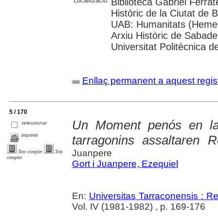
Localització:
Biblioteca Gabriel Ferrat
Històric de la Ciutat de 
UAB: Humanitats (Hemero
Arxiu Històric de Sabade
Universitat Politècnica de
Enllaç permanent a aquest regis
5 / 170
Un Moment penós en la 
seleccionar
imprimir
tarragonins assaltaren 
Juanpere
Text complet
Text
complet
Gort i Juanpere, Ezequiel
En:
Universitas Tarraconensis : Rev
Vol. IV (1981-1982) , p. 169-176