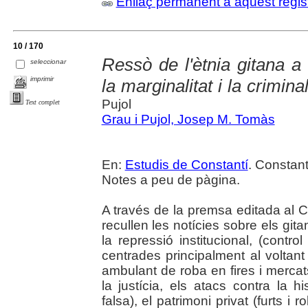
Enllaç permanent a aquest regis
10 / 170
Ressò de l'ètnia gitana a
seleccionar
imprimir
la marginalitat i la crimin
Pujol
Text complet
Grau i Pujol, Josep M. Tomàs
En:
Estudis de Constantí
. Constant
Notes a peu de pàgina.
A través de la premsa editada al 
recullen les notícies sobre els git
la repressió institucional, (contro
centrades principalment al voltan
ambulant de roba en fires i merca
la justícia, els atacs contra la 
falsa), el patrimoni privat (furts i ro