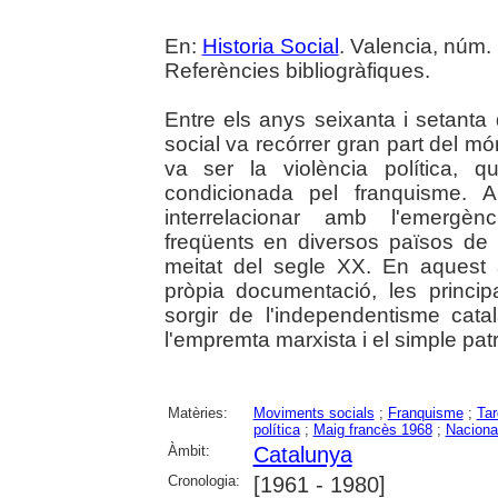
En:
Historia Social
. Valencia, núm. 
Referències bibliogràfiques.
Entre els anys seixanta i setanta 
social va recórrer gran part del m
va ser la violència política, 
condicionada pel franquisme.
interrelacionar amb l'emergèn
freqüents en diversos països de 
meitat del segle XX. En aquest ar
pròpia documentació, les princi
sorgir de l'independentisme cata
l'empremta marxista i el simple patr
Matèries:
Moviments socials
;
Franquisme
;
Tar
política
;
Maig francès 1968
;
Naciona
Àmbit:
Catalunya
Cronologia:
[1961 - 1980]