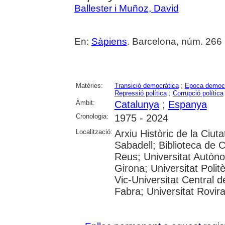
Ballester i Muñoz, David
En:
Sàpiens
. Barcelona, núm. 266 (
Matèries:
Transició democràtica
;
Epoca democr
Repressió política
;
Corrupció política
Àmbit:
Catalunya
;
Espanya
Cronologia:
1975 - 2024
Localització:
Arxiu Històric de la Ciut
Sabadell; Biblioteca de 
Reus; Universitat Autòno
Girona; Universitat Polit
Vic-Universitat Central 
Fabra; Universitat Rovira i