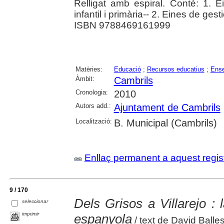
Relligat amb espiral. Conté: 1. 
infantil i primària-- 2. Eines de ge
ISBN 9788469161999
Matèries:
Educació
;
Recursos educatius
;
Ense
Àmbit:
Cambrils
Cronologia:
2010
Autors add.:
Ajuntament de Cambrils
Localització:
B. Municipal (Cambrils)
Enllaç permanent a aquest regis
9 / 170
Dels Grisos a Villarejo : l
seleccionar
imprimir
espanyola
/ text de David Balles