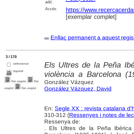
add.:
Accés:
https://www.recercacerdan
[exemplar complet]
Enllaç permanent a aquest regis
3 / 170
Els Ultres de la Peña Ibé
seleccionar
imprimir
violència a Barcelona (1
González Vázquez
Text complet
Text
González Vázquez, David
complet
Text complet
En:
Segle XX : revista catalana d'h
310-312 (
Ressenyes i notes de lec
Ressenya de:
. Els Ultres de la Peña Ibérica 