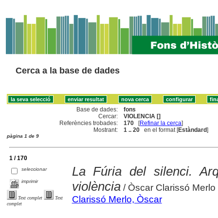
Cerca a la base de dades
Base de dades:
fons
Cercar:
VIOLENCIA []
Referències trobades:
170
[
Refinar la cerca
]
Mostrant:
1 .. 20
en el format [
Estàndard
]
pàgina 1 de 9
1 / 170
La Fúria del silenci. Ar
seleccionar
imprimir
violència
/ Òscar Clarissó Merlo
Clarissó Merlo, Òscar
Text complet
Text
complet