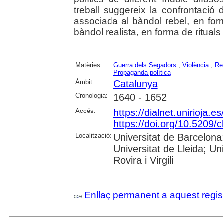
treball suggereix la confrontaci
associada al bàndol rebel, en forma
bàndol realista, en forma de rituals
Matèries:
Guerra dels Segadors
;
Violència
;
Re
Propaganda política
Àmbit:
Catalunya
Cronologia:
1640 - 1652
Accés:
https://dialnet.unirioja.
https://doi.org/10.5209
Localització:
Universitat de Barcelon
Universitat de Lleida; U
Rovira i Virgili
Enllaç permanent a aquest regis