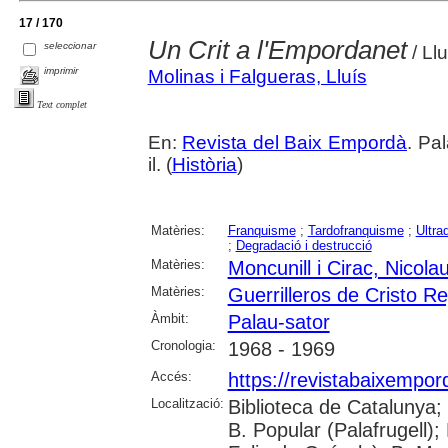
17 / 170
Un Crit a l'Empordanet
seleccionar
/ Ll
imprimir
Molinas i Falgueras, Lluís
Text complet
En:
Revista del Baix Empordà
. Pa
il. (
Història
)
Matèries:
Franquisme
;
Tardofranquisme
;
Ultra
;
Degradació i destrucció
Matèries:
Moncunill i Cirac, Nicola
Matèries:
Guerrilleros de Cristo R
Àmbit:
Palau-sator
Cronologia:
1968 - 1969
Accés:
https://revistabaixempo
Localització:
Biblioteca de Catalunya;
B. Popular (Palafrugell);