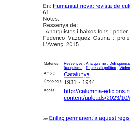
En:
Humanitat nova: revista de cultu
61
Notes.
Ressenya de:
. Anarquistes i baixos fons : poder 
Federico Vázquez Osuna ; pròle
L'Avenç, 2015
Matèries:
Ressenyes
;
Anarquisme
;
Delinqüènci
franquisme
;
Repressió política
;
Violèn
Àmbit:
Catalunya
Cronologia:
1931 - 1944
Accés:
http://calumnia-edicions.
content/uploads/2023/10/
Enllaç permanent a aquest regis