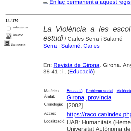
Enllaç permanent a aquest regis
14 / 170
La Violència a les esc
seleccionar
imprimir
estudi
/ Carles Serra i Salamé
Serra i Salamé, Carles
Text complet
En:
Revista de Girona
. Girona. An
36-41 : il. (
Educació
)
Matèries:
Educació
;
Problema social
;
Violènci
Àmbit:
Girona, província
Cronologia:
[2002]
Accés:
https://raco.cat/index.p
Localització:
UAB: Humanitats (Hemer
Universitat Autònoma de