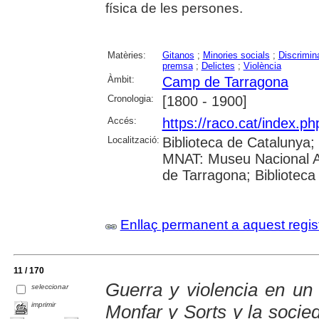
física de les persones.
Matèries:
Gitanos
;
Minories socials
;
Discrimin
premsa
;
Delictes
;
Violència
Àmbit:
Camp de Tarragona
Cronologia:
[1800 - 1900]
Accés:
https://raco.cat/index.ph
Localització:
Biblioteca de Catalunya;
MNAT: Museu Nacional Ar
de Tarragona; Biblioteca
Enllaç permanent a aquest regis
11 / 170
Guerra y violencia en un 
seleccionar
imprimir
Monfar y Sorts y la socie