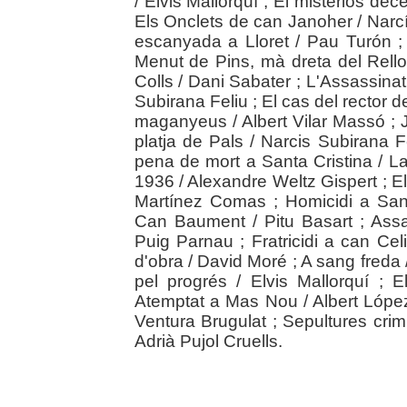
/ Elvis Mallorquí ; El misteriós dec
Els Onclets de can Janoher / Narc
escanyada a Lloret / Pau Turón ; 
Menut de Pins, mà dreta del Rello
Colls / Dani Sabater ; L'Assassina
Subirana Feliu ; El cas del rector d
maganyeus / Albert Vilar Massó ; J
platja de Pals / Narcis Subirana F
pena de mort a Santa Cristina / 
1936 / Alexandre Weltz Gispert ; El
Martínez Comas ; Homicidi a San
Can Baument / Pitu Basart ; Assa
Puig Parnau ; Fratricidi a can Ce
d'obra / David Moré ; A sang freda 
pel progrés / Elvis Mallorquí ; E
Atemptat a Mas Nou / Albert López
Ventura Brugulat ; Sepultures crimi
Adrià Pujol Cruells.