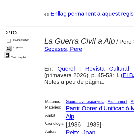
Enllaç permanent a aquest regis
2 / 170
La Guerra Civil a Alp
seleccionar
/ Pere 
imprimir
Secases, Pere
Text complet
En:
Querol : Revista Cultural
(primavera 2026), p. 45-53: il. (
El B
Notes a peu de pàgina.
Matèries:
Guerra civil espanyola
;
Ajuntament
;
A
Matèries:
Partit Obrer d'Unificació
Àmbit:
Alp
Cronologia:
[1936 - 1939]
Autors
Peitx, Joan