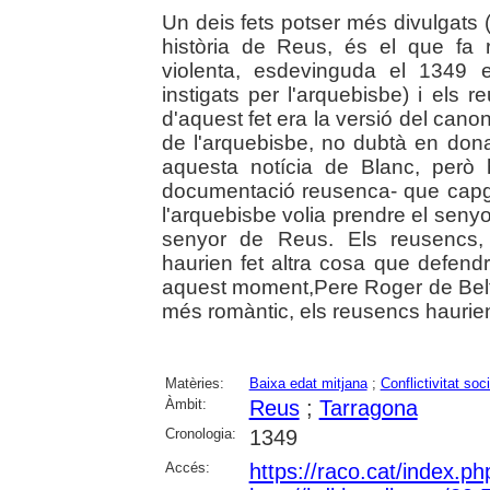
Un deis fets potser més divulgats 
història de Reus, és el que fa 
violenta, esdevinguda el 1349 
instigats per l'arquebisbe) i els 
d'aquest fet era la versió del can
de l'arquebisbe, no dubtà en donar-
aquesta notícia de Blanc, però 
documentació reusenca- que capgir
l'arquebisbe volia prendre el senyor
senyor de Reus. Els reusencs, a
haurien fet altra cosa que defendr
aquest moment,Pere Roger de Belfort
més romàntic, els reusencs haurien d
Matèries:
Baixa edat mitjana
;
Conflictivitat soci
Àmbit:
Reus
;
Tarragona
Cronologia:
1349
Accés:
https://raco.cat/index.p