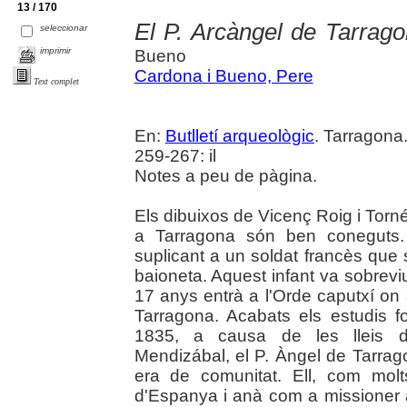
13 / 170
El P. Arcàngel de Tarrag
seleccionar
imprimir
Bueno
Cardona i Bueno, Pere
Text complet
En:
Butlletí arqueològic
. Tarragona
259-267: il
Notes a peu de pàgina.
Els dibuixos de Vicenç Roig i Torn
a Tarragona són ben coneguts.
suplicant a un soldat francès que s
baioneta. Aquest infant va sobrevi
17 anys entrà a l'Orde caputxí on
Tarragona. Acabats els estudis f
1835, a causa de les lleis d
Mendizábal, el P. Àngel de Tarra
era de comunitat. Ell, com molts
d'Espanya i anà com a missioner