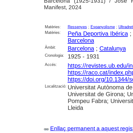
Barcelona (1925-1931) / José 
Manifest, 2024
Matèries:
Ressenyes
;
Espanyolisme
;
Ultradre
Matèries:
Peña Deportiva Ibérica
Barcelona
Àmbit:
Barcelona
;
Catalunya
Cronologia:
1925 - 1931
Accés:
https://revistes.ub.edu/
https://raco.cat/index.p
https://doi.org/10.1344
Localització:
Universitat Autònoma de 
Universitat de Girona; Un
Pompeu Fabra; Universitat
Lleida
Enllaç permanent a aquest regis