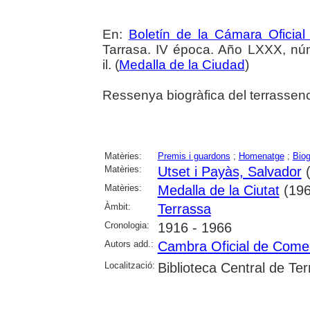
En:
Boletín de la Cámara Oficial
Tarrasa. IV época. Año LXXX, núm.
il. (
Medalla de la Ciudad
)
Ressenya biogràfica del terrassenc
Matèries:
Premis i guardons
;
Homenatge
;
Biog
Matèries:
Utset i Payàs, Salvador
(
Matèries:
Medalla de la Ciutat
(196
Àmbit:
Terrassa
Cronologia:
1916 - 1966
Autors add.:
Cambra Oficial de Comerç
Localització:
Biblioteca Central de Te