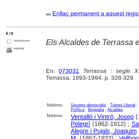
Enllaç permanent a aquest regis
6 / 8
Els Alcaldes de Terrassa 
seleccionar
imprimir
En:
073031
Terrassa : segle 
Terrassa, 1993-1994. p. 328-329
Matèries:
Sexenni democràtic
;
Trienni Liberal
;
Política
;
Biografia
;
Alcaldes
Matèries:
Ventalló i Vintró, Josep
(
Pelegrí
(1862-1912) ;
Sa
Alegre i Pujals, Joaquim
M.
(1862-1933) ;
Vallhon