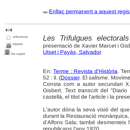
Enllaç permanent a aquest regis
4 / 8
Les Trifulgues electorals
seleccionar
imprimir
presentació de Xavier Marcet i Gis
Utset i Payàs, Salvador
Text complet
En:
Terme : Revista d'Història
. Te
52 : il. (
Dossier
. El salisme. Movimen
Consta com a autor secundari X.
Gisbert. Text transcrit del "Diar
castellà, el títol de l'article i la p
L'autor dóna la seva visió del que
durant la Restauració monàrquica, 
d'Alfons Sala; també desmenteix l
republicans l'any 1920.