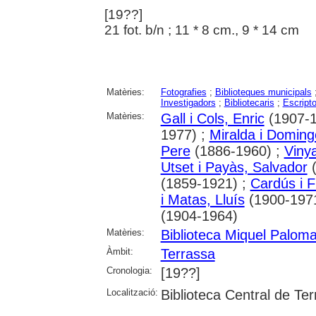
[19??]
21 fot. b/n ; 11 * 8 cm., 9 * 14 cm
Matèries:
Fotografies
;
Biblioteques municipals
Investigadors
;
Bibliotecaris
;
Escripto
Matèries:
Gall i Cols, Enric
(1907-1
1977) ;
Miralda i Doming
Pere
(1886-1960) ;
Vinya
Utset i Payàs, Salvador
(
(1859-1921) ;
Cardús i F
i Matas, Lluís
(1900-197
(1904-1964)
Matèries:
Biblioteca Miquel Palom
Àmbit:
Terrassa
Cronologia:
[19??]
Localització:
Biblioteca Central de Te