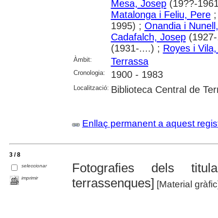
Mesa, Josep
(19??-1961
Matalonga i Feliu, Pere
1995) ;
Onandia i Nunell
Cadafalch, Josep
(1927-.
(1931-....) ;
Royes i Vila
Àmbit:
Terrassa
Cronologia:
1900 - 1983
Localització:
Biblioteca Central de Te
Enllaç permanent a aquest regis
3 / 8
Fotografies dels titu
seleccionar
imprimir
terrassenques]
[Material gràfic