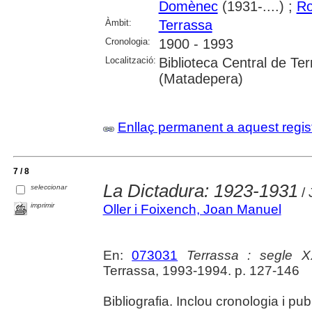
Domènec
(1931-....) ;
Ro
Àmbit:
Terrassa
Cronologia:
1900 - 1993
Localització:
Biblioteca Central de Te
(Matadepera)
Enllaç permanent a aquest regis
7 / 8
La Dictadura: 1923-1931
seleccionar
/ 
imprimir
Oller i Foixench, Joan Manuel
En:
073031
Terrassa : segle 
Terrassa, 1993-1994. p. 127-146
Bibliografia. Inclou cronologia i publ