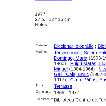
1977
27 p. ; 22 * 15 cm
Notes.
Matèries:
Diccionari biogràfic
;
Bib
Matèries:
Terrassencs
;
Soler i Pa
Domingo, Maria
(1903-1
1960) ;
Puig i Matas, Llu
Miquel
(1904-1964) ;
Uts
Gall i Cols, Enric
(1907-1
1917) ;
Cima i Viñas, Eu
Àmbit:
Terrassa
Cronologia:
1859 - 1977
Localització:
Biblioteca Central de Te