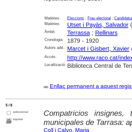
Matèries:
Eleccions
;
Frau electoral
;
Candidatur
Matèries:
Utset i Payàs, Salvador
(
Àmbit:
Terrassa
;
Rellinars
Cronologia:
1879 - 1920
Autors add.:
Marcet i Gisbert, Xavier
(
Accés:
http://www.raco.cat/inde
Localització:
Biblioteca Central de Te
Enllaç permanent a aquest regis
5 / 8
Compatricios insignes, t
seleccionar
imprimir
municipales de Tarrasa: a
Coll i Calvo, Maria