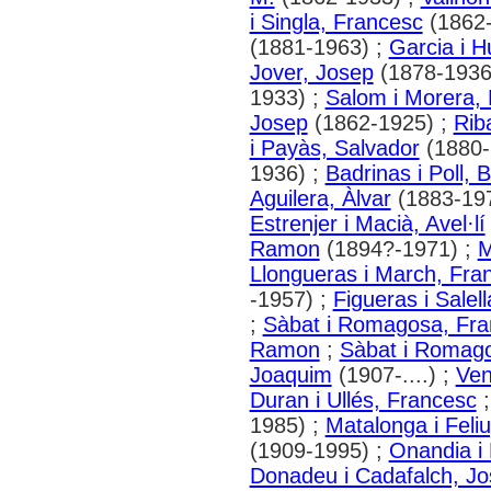
i Singla, Francesc
(1862-
(1881-1963) ;
Garcia i 
Jover, Josep
(1878-1936
1933) ;
Salom i Morera,
Josep
(1862-1925) ;
Rib
i Payàs, Salvador
(1880-
1936) ;
Badrinas i Poll, 
Aguilera, Àlvar
(1883-19
Estrenjer i Macià, Avel·lí
Ramon
(1894?-1971) ;
M
Llongueras i March, Fra
-1957) ;
Figueras i Salel
;
Sàbat i Romagosa, Fra
Ramon
;
Sàbat i Romago
Joaquim
(1907-....) ;
Ven
Duran i Ullés, Francesc
1985) ;
Matalonga i Feli
(1909-1995) ;
Onandia i 
Donadeu i Cadafalch, J