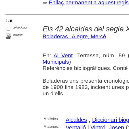
Enllaç permanent a aquest regis
2 / 8
Els 42 alcaldes del segle 
seleccionar
imprimir
Boladeras i Alegre, Mercè
En:
Al Vent
. Terrassa, núm. 59 (a
Municipals
)
Referències bibliogràfiques. Conté 
Boladeras ens presenta cronològic
de 1900 fins 1983, incloent unes 
un d'ells.
Matèries:
Alcaldes
;
Diccionari biog
Matèries:
Ventalló i Vintró, Josep
(