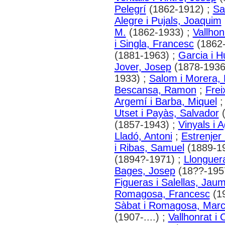
Pelegrí
(1862-1912) ;
Sa
Alegre i Pujals, Joaquim
M.
(1862-1933) ;
Vallhon
i Singla, Francesc
(1862-
(1881-1963) ;
Garcia i 
Jover, Josep
(1878-1936
1933) ;
Salom i Morera,
Bescansa, Ramon
;
Frei
Argemí i Barba, Miquel
Utset i Payàs, Salvador
(
(1857-1943) ;
Vinyals i A
Lladó, Antoni
;
Estrenjer 
i Ribas, Samuel
(1889-1
(1894?-1971) ;
Llonguer
Bages, Josep
(18??-195
Figueras i Salellas, Jau
Romagosa, Francesc
(1
Sàbat i Romagosa, Marce
(1907-....) ;
Vallhonrat i 