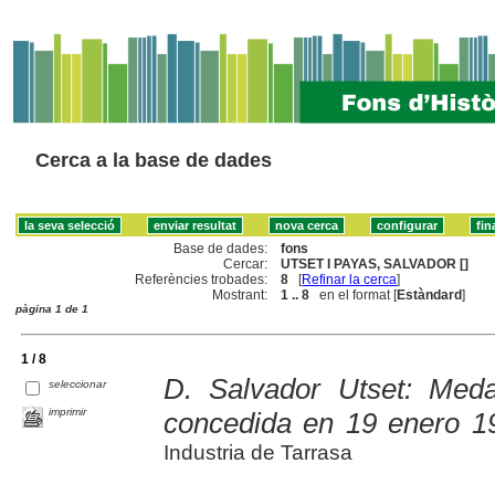
Cerca a la base de dades
Base de dades:
fons
Cercar:
UTSET I PAYAS, SALVADOR []
Referències trobades:
8
[
Refinar la cerca
]
Mostrant:
1 .. 8
en el format [
Estàndard
]
pàgina 1 de 1
1 / 8
D. Salvador Utset: Meda
seleccionar
imprimir
concedida en 19 enero 1
Industria de Tarrasa