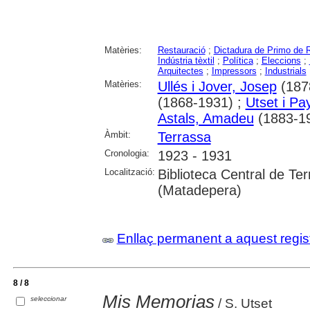
Matèries:
Restauració
;
Dictadura de Primo de 
Indústria tèxtil
;
Política
;
Eleccions
;
Arquitectes
;
Impressors
;
Industrials
Matèries:
Ullés i Jover, Josep
(187
(1868-1931) ;
Utset i Pa
Astals, Amadeu
(1883-1
Àmbit:
Terrassa
Cronologia:
1923 - 1931
Localització:
Biblioteca Central de Te
(Matadepera)
Enllaç permanent a aquest regis
8 / 8
Mis Memorias
seleccionar
/ S. Utset