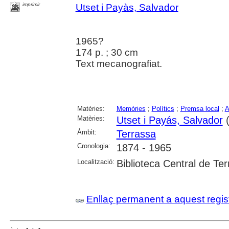
imprimir
Utset i Payàs, Salvador
1965?
174 p. ; 30 cm
Text mecanografiat.
Matèries:
Memòries
;
Polítics
;
Premsa local
;
A
Matèries:
Utset i Payás, Salvador
(
Àmbit:
Terrassa
Cronologia:
1874 - 1965
Localització:
Biblioteca Central de Te
Enllaç permanent a aquest regis