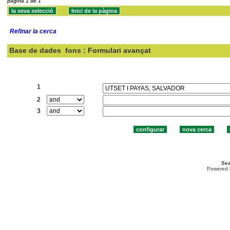
pàgina 1 de 1
Refinar la cerca
Base de dades
fons : Formulari avançat
Cercar:
1
2
3
Sea
Powered