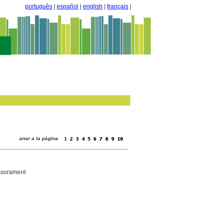
português
|
español
|
english
|
français
|
anar a la pàgina
essorament