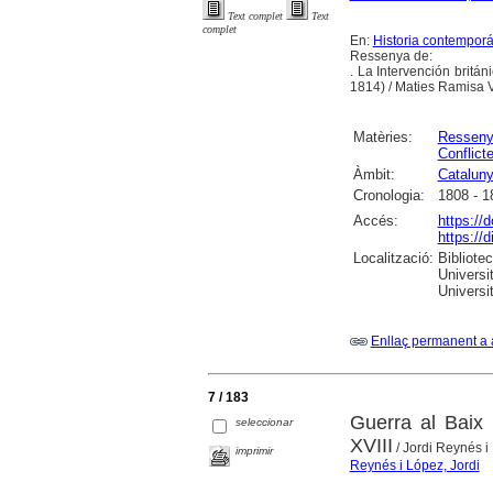
Text complet
Text
complet
En:
Historia contempor
Ressenya de:
. La Intervención brit
1814) / Maties Ramisa 
Matèries:
Ressen
Conflict
Àmbit:
Catalun
Cronologia:
1808 - 1
Accés:
https://
https://
Localització:
Bibliote
Universi
Universi
Enllaç permanent a 
7 / 183
Guerra al Baix 
seleccionar
XVIII
/ Jordi Reynés i
imprimir
Reynés i López, Jordi