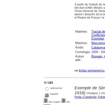
A partir de l'estudi de
del diari d'Atto Melani,
l'Arxiu General de Sima
abans i després de la s
el Regne de França i la 
Matèries:
Tractat de
Conflictes
Epistolari
Matèries:
Mazzarino
Àmbit:
Catalunya
Cronologia:
1658 - 16
Autors
Bougain, 
add.:
Enllaç permanent a 
5 / 183
Exemple de Sèrb
seleccionar
1918)
/ Frederic J. Po
imprimir
Porta i Capdevila, Frede
Text complet
Text
complet