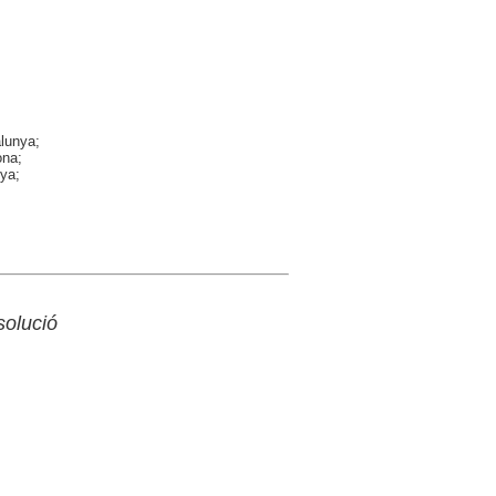
alunya;
ona;
nya;
solució