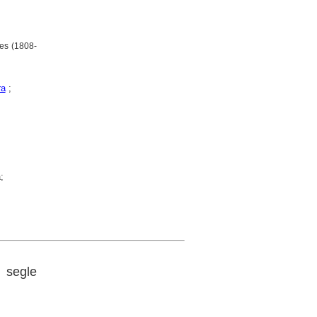
res (1808-
ra
;
;
i segle