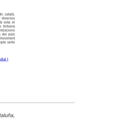
ic català.
 diversos
s sota el
s trobava
itzacions
a del país
 moviment
mple serbi
ial I
taluña,