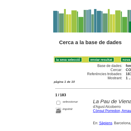
Cerca a la base de dades
Base de dades:
fo
Cercar:
CO
Referències trobades:
18
Mostrant:
1 .
pàgina 1 de 10
1 / 183
La Pau de Viena
seleccionar
d'Agusí Alcoberro
imprimir
Cònsul Porredon, Arna
En:
Sàpiens
. Barcelona,