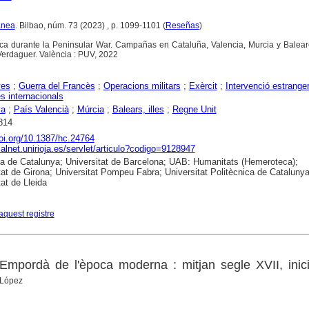
ánea
. Bilbao, núm. 73 (2023) , p. 1099-1101 (
Reseñas
)
ánica durante la Peninsular War. Campañas en Cataluña, Valencia, Murcia y Balea
Verdaguer. València : PUV, 2022
yes
;
Guerra del Francès
;
Operacions militars
;
Exèrcit
;
Intervenció estrange
es internacionals
ya
;
País Valencià
;
Múrcia
;
Balears, illes
;
Regne Unit
814
doi.org/10.1387/hc.24764
dialnet.unirioja.es/servlet/articulo?codigo=9128947
ca de Catalunya; Universitat de Barcelona; UAB: Humanitats (Hemeroteca);
tat de Girona; Universitat Pompeu Fabra; Universitat Politècnica de Catalunya
tat de Lleida
aquest registre
Empordà de l'època moderna : mitjan segle XVII, inic
 López