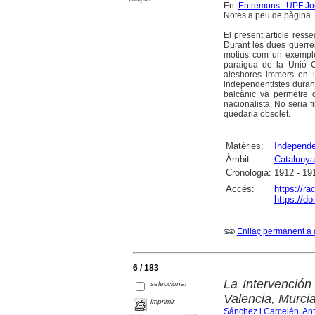
En:
Entremons : UPF Jou
Notes a peu de pàgina. B
El present article ress
Durant les dues guerre
motius com un exemple 
paraigua de la Unió Ca
aleshores immers en u
independentistes durant
balcànic va permetre q
nacionalista. No seria 
quedaria obsolet.
Matèries:
Independ
Àmbit:
Catalunya
Cronologia:
1912 - 19
Accés:
https://r
https://d
Enllaç permanent a 
6 / 183
La Intervención
seleccionar
Valencia, Murci
imprimir
Sánchez i Carcelén, Ant