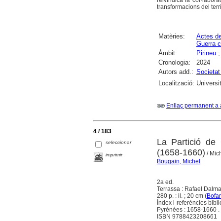
reivindica la col·labor
transformacions del terr
Matèries:
Actes d
Guerra c
Àmbit:
Pirineu
Cronologia:
2024
Autors add.:
Societat
Localització:
Universi
Enllaç permanent a 
4 / 183
La Partició de 
seleccionar
(1658-1660)
/ Mic
imprimir
Bougain, Michel
2a ed.
Terrassa : Rafael Dalm
280 p. : il. ; 20 cm (
Bofar
Índex i referències bibl
Pyrénées : 1658-1660 .
ISBN 9788423208661