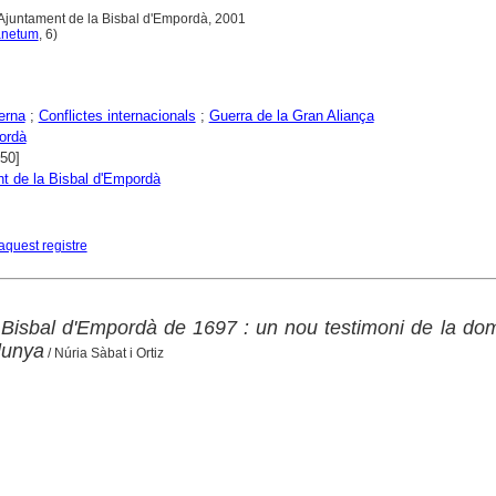
 Ajuntament de la Bisbal d'Empordà, 2001
anetum
, 6)
erna
;
Conflictes internacionals
;
Guerra de la Gran Aliança
ordà
750]
t de la Bisbal d'Empordà
aquest registre
 Bisbal d'Empordà de 1697 : un nou testimoni de la do
lunya
/ Núria Sàbat i Ortiz