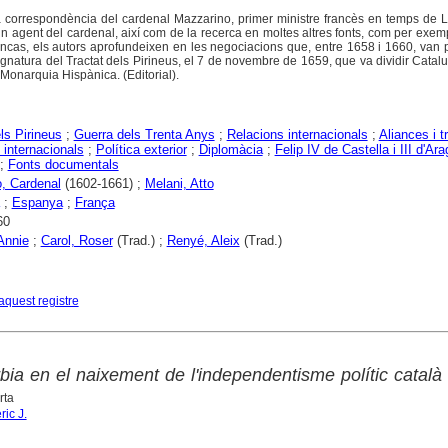
 la correspondència del cardenal Mazzarino, primer ministre francès en temps de Ll
 un agent del cardenal, així com de la recerca en moltes altres fonts, com per exem
ncas, els autors aprofundeixen en les negociacions que, entre 1658 i 1660, van 
ignatura del Tractat dels Pirineus, el 7 de novembre de 1659, que va dividir Catal
Monarquia Hispànica. (Editorial).
ls Pirineus
;
Guerra dels Trenta Anys
;
Relacions internacionals
;
Aliances i t
 internacionals
;
Política exterior
;
Diplomàcia
;
Felip IV de Castella i III d'Ara
;
Fonts documentals
, Cardenal
(1602-1661) ;
Melani, Atto
;
Espanya
;
França
60
Annie
;
Carol, Roser
(Trad.) ;
Renyé, Aleix
(Trad.)
aquest registre
ia en el naixement de l'independentisme polític català
rta
ric J.