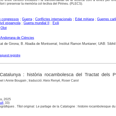
ació entre centres d'estudis i la transversalitat de la recerca com a eines per en
itori i preservar la memòria col·lectiva del Pirineu. (PLECS).
e congressos
;
Guerra
;
Conflictes internacionals
;
Edat mitjana
;
Guerres carl
ivil espanyola
;
Guerra mundial II
;
Exili
;
Olot
 Andorrana de Ciències
tat de Girona; B. Abadia de Montserrat; Institut Ramon Muntaner; UAB: Sibhil·
aquest registre
Catalunya : història rocambolesca del Tractat dels P
hel i Annie Bougain ; traducció: Aleix Renyé, Roser Carol
au, 2025
ull
, 33)
iogràfiques . Títol original: Le partage de la Catalogne : histoire rocambolesque du 