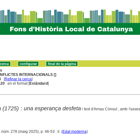
ns
NFLICTES INTERNACIONALS []
3
[
Refinar la cerca
]
. 20
en el format [
Estàndard
]
 (1725) : una esperança desfeta
/ text d'Arnau Cònsul ; amb l'ass
u
 núm. 278 (maig 2025), p. 46-53 : il. (
Edat moderna
)