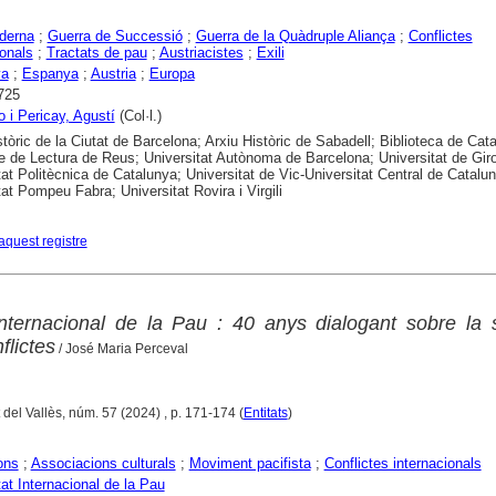
derna
;
Guerra de Successió
;
Guerra de la Quàdruple Aliança
;
Conflictes
ionals
;
Tractats de pau
;
Austriacistes
;
Exili
ya
;
Espanya
;
Austria
;
Europa
725
o i Pericay, Agustí
(Col·l.)
stòric de la Ciutat de Barcelona; Arxiu Històric de Sabadell; Biblioteca de Cat
e de Lectura de Reus; Universitat Autònoma de Barcelona; Universitat de Gir
tat Politècnica de Catalunya; Universitat de Vic-Universitat Central de Catalu
tat Pompeu Fabra; Universitat Rovira i Virgili
aquest registre
Internacional de la Pau : 40 anys dialogant sobre la 
flictes
/ José Maria Perceval
 del Vallès, núm. 57 (2024) , p. 171-174 (
Entitats
)
ons
;
Associacions culturals
;
Moviment pacifista
;
Conflictes internacionals
tat Internacional de la Pau