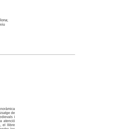
elona;
xiu
anoràmica
paisatge de
edievals i
na atenció
 el llibre