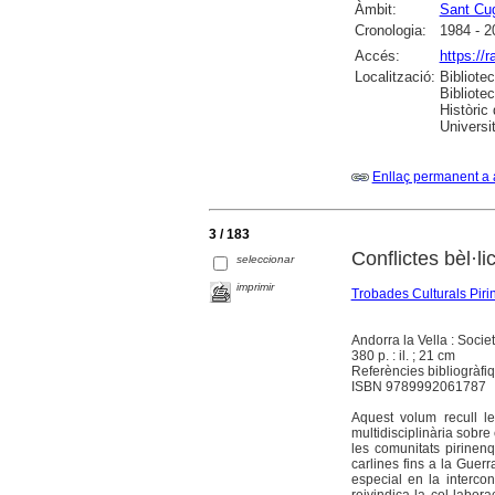
Àmbit:
Sant Cug
Cronologia:
1984 - 2
Accés:
https://
Localització:
Bibliote
Bibliote
Històric
Universit
Enllaç permanent a 
3 / 183
Conflictes bèl·li
seleccionar
imprimir
Trobades Culturals Pir
Andorra la Vella : Soci
380 p. : il. ; 21 cm
Referències bibliogràfiq
ISBN 9789992061787
Aquest volum recull l
multidisciplinària sobre 
les comunitats pirinen
carlines fins a la Guer
especial en la interconn