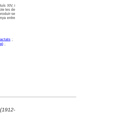
uís XIV, i
ple les de
produir-se
unya entre
ractats
;
gó
;
 (1912-