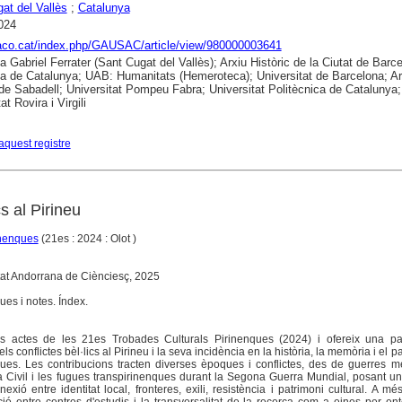
at del Vallès
;
Catalunya
024
raco.cat/index.php/GAUSAC/article/view/980000003641
ca Gabriel Ferrater (Sant Cugat del Vallès); Arxiu Històric de la Ciutat de Barc
ca de Catalunya; UAB: Humanitats (Hemeroteca); Universitat de Barcelona; Ar
 de Sabadell; Universitat Pompeu Fabra; Universitat Politècnica de Catalunya;
at Rovira i Virgili
aquest registre
cs al Pirineu
inenques
(21es : 2024 : Olot )
etat Andorrana de Ciènciesç, 2025
ues i notes. Índex.
es actes de les 21es Trobades Culturals Pirinenques (2024) i ofereix una p
els conflictes bèl·lics al Pirineu i la seva incidència en la història, la memòria i el 
ques. Les contribucions tracten diverses èpoques i conflictes, des de guerres m
ra Civil i les fugues transpirinenques durant la Segona Guerra Mundial, posant u
exió entre identitat local, fronteres, exili, resistència i patrimoni cultural. A més,