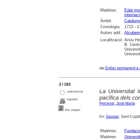
Matèries:
Edat mo
internac
Àmbit:
Catalun
Cronologia:
1713 - 1
Autors add.:
Alcoberr
Localització:
Arxiu Hi
B. Centr
Universi
Universi
Enllaç permanent a 
2 / 183
La Universitat 
seleccionar
pacífica dels con
imprimir
Perceval, José María
Text complet
En:
Gausac
. Sant Cugat
Matèries:
Fundaci
Matèries:
Universi