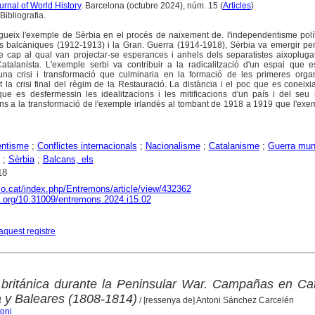
rnal of World History
. Barcelona (octubre 2024), núm. 15 (
Articles
)
ibliografia.
egueix l'exemple de Sèrbia en el procés de naixement de. l'independentisme polít
s balcàniques (1912-1913) i la Gran. Guerra (1914-1918), Sèrbia va emergir per
cap al qual van projectar-se esperances i anhels dels separatistes aixoplugat
talanista. L'exemple serbi va contribuir a la radicalització d'un espai que e
na crisi i transformació que culminaria en la formació de les primeres organ
 la crisi final del règim de la Restauració. La distància i el poc que es coneixi
ue es desfermessin les idealitzacions i les mitificacions d'un país i del seu
fins a la transformació de l'exemple irlandès al tombant de 1918 a 1919 que l'exe
entisme
;
Conflictes internacionals
;
Nacionalisme
;
Catalanisme
;
Guerra mund
;
Sèrbia
;
Balcans, els
18
aco.cat/index.php/Entremons/article/view/432362
oi.org/10.31009/entremons.2024.i15.02
aquest registre
 británica durante la Peninsular War. Campañas en Ca
a y Baleares (1808-1814)
/ [ressenya de] Antoni Sánchez Carcelén
oni