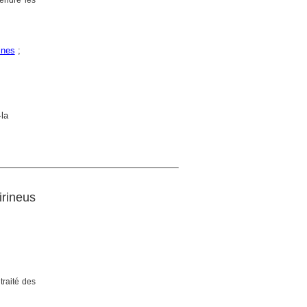
tendre les
ines
;
la
irineus
traité des