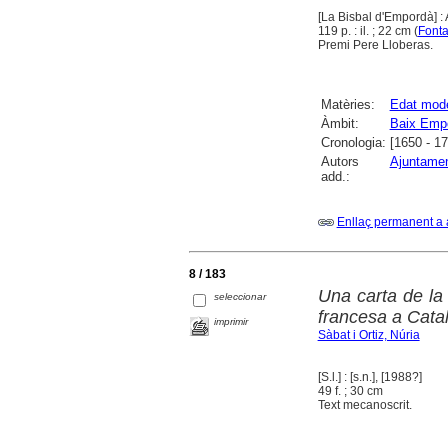
[La Bisbal d'Empordà] :
119 p. : il. ; 22 cm (
Font
Premi Pere Lloberas.
Matèries:
Edat mod
Àmbit:
Baix Emp
Cronologia:
[1650 - 1
Autors
Ajuntamen
add.:
Enllaç permanent a 
8 / 183
Una carta de la
seleccionar
francesa a Cata
imprimir
Sàbat i Ortiz, Núria
[S.l.] : [s.n.], [1988?]
49 f. ; 30 cm
Text mecanoscrit.