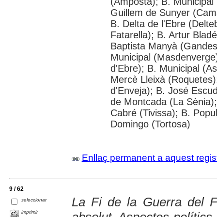
(Amposta); B. Municipal 
Guillem de Sunyer (Cama
B. Delta de l'Ebre (Delte
Fatarella); B. Artur Blad
Baptista Manyà (Gandesa
Municipal (Masdenverge)
d'Ebre); B. Municipal (As
Mercè Lleixà (Roquetes)
d'Enveja); B. José Escu
de Montcada (La Sènia);
Cabré (Tivissa); B. Popul
Domingo (Tortosa)
Enllaç permanent a aquest regis
9 / 62
La Fi de la Guerra del Fr
seleccionar
imprimir
absolut. Aspectes polítics