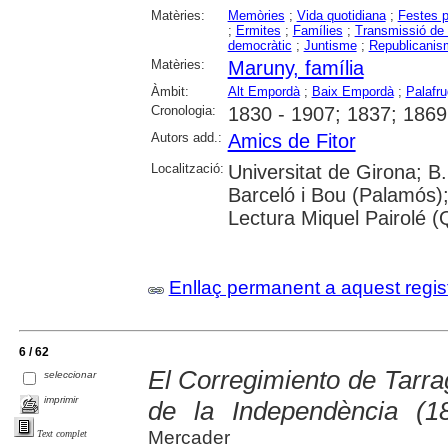
Matèries:
Memòries
;
Vida quotidiana
;
Festes p
;
Ermites
;
Famílies
;
Transmissió de
democràtic
;
Juntisme
;
Republicanis
Matèries:
Maruny, família
Àmbit:
Alt Empordà
;
Baix Empordà
;
Palafru
Cronologia:
1830 - 1907; 1837; 1869
Autors add.:
Amics de Fitor
Localització:
Universitat de Girona; B.
Barceló i Bou (Palamós);
Lectura Miquel Pairolé (
Enllaç permanent a aquest regis
6 / 62
El Corregimiento de Tarra
seleccionar
imprimir
de la Independència (1
Mercader
Text complet