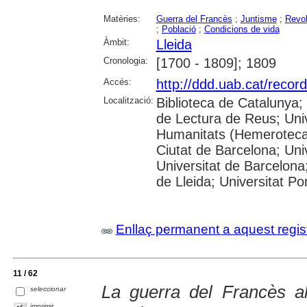
Matèries:
Guerra del Francès
;
Juntisme
;
Revol
;
Població
;
Condicions de vida
Àmbit:
Lleida
Cronologia:
[1700 - 1809]; 1809
Accés:
http://ddd.uab.cat/recor
Localització:
Biblioteca de Catalunya;
de Lectura de Reus; Unive
Humanitats (Hemeroteca);
Ciutat de Barcelona; Un
Universitat de Barcelona;
de Lleida; Universitat 
Enllaç permanent a aquest regis
11 / 62
La guerra del Francès a
seleccionar
imprimir