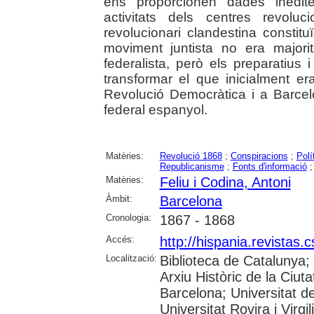
ens proporcionen dades inèdite
activitats dels centres revolu
revolucionari clandestina consti
moviment juntista no era majori
federalista, però els preparatius 
transformar el que inicialment e
Revolució Democràtica i a Barcel
federal espanyol.
Matèries:
Revolució 1868
;
Conspiracions
;
Polí
Republicanisme
;
Fonts d'informació
Matèries:
Feliu i Codina, Antoni
Àmbit:
Barcelona
Cronologia:
1867 - 1868
Accés:
http://hispania.revistas.
Localització:
Biblioteca de Catalunya;
Arxiu Històric de la Ciut
Barcelona; Universitat d
Universitat Rovira i Virgil