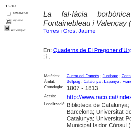
13 / 62
La fal·làcia borbòni
seleccionar
imprimir
Fontainebleau i Valençay 
Torres i Gros, Jaume
Text complet
En:
Quaderns de El Pregoner d'Urg
: il.
Matèries:
Guerra del Francès
;
Juntisme
;
Corts
Àmbit:
Bellpuig
;
Catalunya
;
Espanya
;
Fran
Cronologia:
1807 - 1813
Accés:
http://www.raco.cat/ind
Localització:
Biblioteca de Catalunya;
Barcelona; Universitat de
Catalunya; Universitat Po
Municipal Isidor Cònsul 