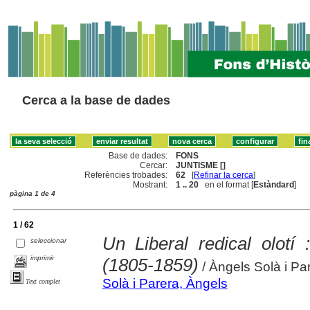
Cerca a la base de dades
Base de dades:
FONS
Cercar:
JUNTISME []
Referències trobades:
62
[
Refinar la cerca
]
Mostrant:
1 .. 20
en el format [
Estàndard
]
pàgina 1 de 4
1 / 62
Un Liberal redical olotí
seleccionar
imprimir
(1805-1859)
/ Àngels Solà i Pa
Solà i Parera, Àngels
Text complet