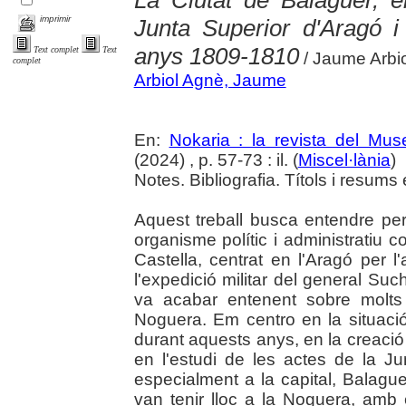
La Ciutat de Balaguer, e
imprimir
Junta Superior d'Aragó i
anys 1809-1810
Text complet
Text
/ Jaume Arbio
complet
Arbiol Agnè, Jaume
En:
Nokaria : la revista del Mu
(2024) , p. 57-73 : il. (
Miscel·lània
)
Notes. Bibliografia. Títols i resums 
Aquest treball busca entendre pe
organisme polític i administratiu 
Castella, centrat en l'Aragó per 
l'expedició militar del general Su
va acabar entenent sobre molts
Noguera. Em centro en la situació
durant aquests anys, en la creació
en l'estudi de les actes de la J
especialment a la capital, Balague
van tenir lloc a la Noguera, amb 