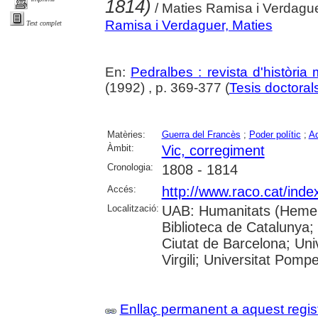
1814)
/ Maties Ramisa i Verdagu
Ramisa i Verdaguer, Maties
Text complet
En:
Pedralbes : revista d'història
(1992) , p. 369-377 (
Tesis doctoral
Matèries:
Guerra del Francès
;
Poder polític
;
Ad
Àmbit:
Vic, corregiment
Cronologia:
1808 - 1814
Accés:
http://www.raco.cat/inde
Localització:
UAB: Humanitats (Hemero
Biblioteca de Catalunya; 
Ciutat de Barcelona; Univ
Virgili; Universitat Pomp
Enllaç permanent a aquest regis