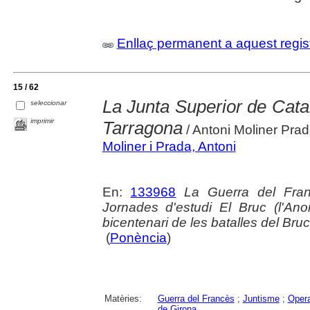
Enllaç permanent a aquest regis
15 / 62
La Junta Superior de Catal
seleccionar
imprimir
Tarragona
/ Antoni Moliner Pra
Moliner i Prada, Antoni
En:
133968
La Guerra del Franc
Jornades d'estudi El Bruc (l'An
bicentenari de les batalles del Bruc
(
Ponència
)
Matèries:
Guerra del Francès
;
Juntisme
;
Opera
de Girona