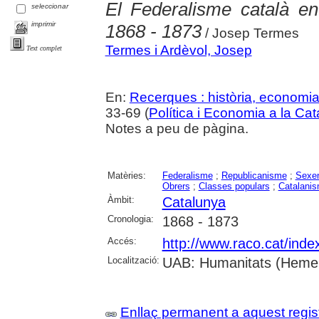
El Federalisme català en
seleccionar
imprimir
1868 - 1873
/ Josep Termes
Termes i Ardèvol, Josep
Text complet
En:
Recerques : història, economia
33-69 (
Política i Economia a la Ca
Notes a peu de pàgina.
Matèries:
Federalisme
;
Republicanisme
;
Sexen
Obrers
;
Classes populars
;
Catalani
Àmbit:
Catalunya
Cronologia:
1868 - 1873
Accés:
http://www.raco.cat/ind
Localització:
UAB: Humanitats (Hemero
Enllaç permanent a aquest regis