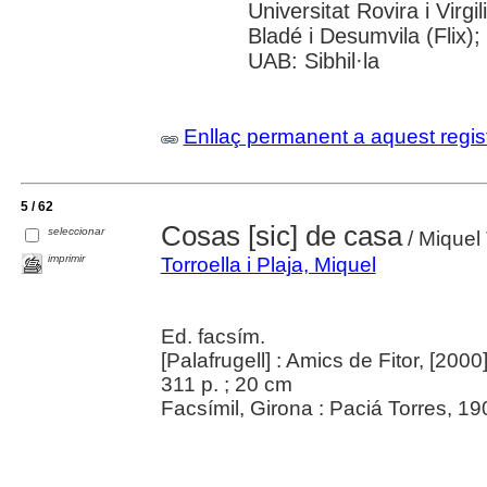
Universitat Rovira i Virgi
Bladé i Desumvila (Flix)
UAB: Sibhil·la
Enllaç permanent a aquest regis
5 / 62
Cosas [sic] de casa
seleccionar
/ Miquel 
imprimir
Torroella i Plaja, Miquel
Ed. facsím.
[Palafrugell] : Amics de Fitor, [2000
311 p. ; 20 cm
Facsímil, Girona : Paciá Torres, 19