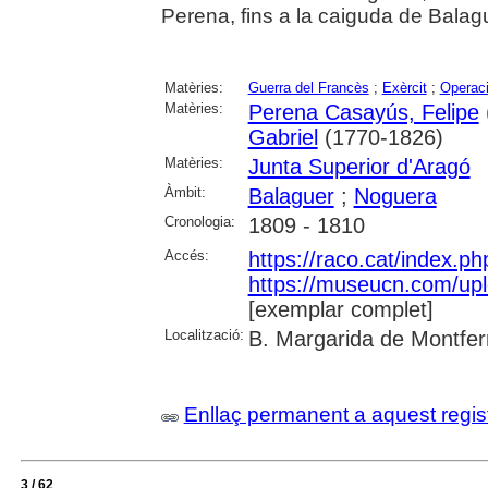
Perena, fins a la caiguda de Balagu
Matèries:
Guerra del Francès
;
Exèrcit
;
Operaci
Matèries:
Perena Casayús, Felipe
Gabriel
(1770-1826)
Matèries:
Junta Superior d'Aragó
Àmbit:
Balaguer
;
Noguera
Cronologia:
1809 - 1810
Accés:
https://raco.cat/index.ph
https://museucn.com/upl
[exemplar complet]
Localització:
B. Margarida de Montfer
Enllaç permanent a aquest regis
3 / 62