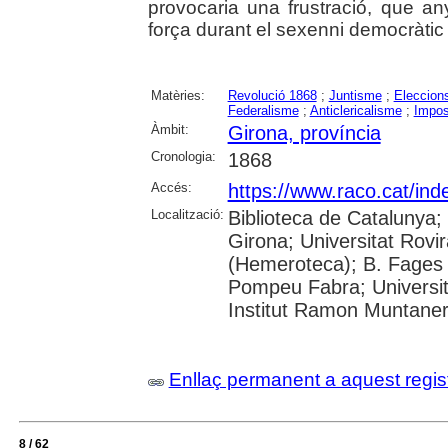
provocaria una frustració, que 
força durant el sexenni democràtic
Matèries:
Revolució 1868
;
Juntisme
;
Eleccion
Federalisme
;
Anticlericalisme
;
Impos
Àmbit:
Girona, província
Cronologia:
1868
Accés:
https://www.raco.cat/ind
Localització:
Biblioteca de Catalunya; 
Girona; Universitat Rovir
(Hemeroteca); B. Fages d
Pompeu Fabra; Universita
Institut Ramon Muntaner;
Enllaç permanent a aquest regis
8 / 62