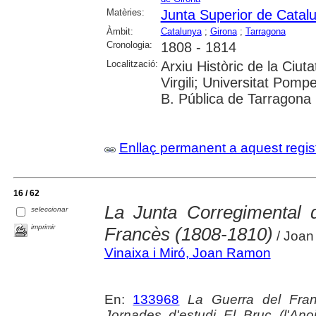
Matèries:
Junta Superior de Catal
Àmbit:
Catalunya
;
Girona
;
Tarragona
Cronologia:
1808 - 1814
Localització:
Arxiu Històric de la Ciut
Virgili; Universitat Pom
B. Pública de Tarragona
Enllaç permanent a aquest regis
16 / 62
La Junta Corregimental 
seleccionar
imprimir
Francès (1808-1810)
/ Joan
Vinaixa i Miró, Joan Ramon
En:
133968
La Guerra del Franc
Jornades d'estudi El Bruc (l'An