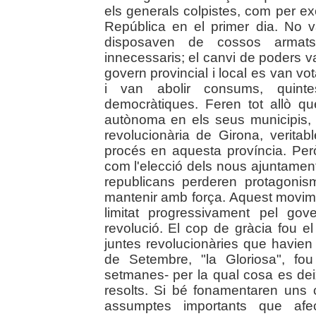
els generals colpistes, com per e
República en el primer dia. No v
disposaven de cossos armats
innecessaris; el canvi de poders v
govern provincial i local es van vo
i van abolir consums, quintes.
democràtiques. Feren tot allò 
autònoma en els seus municipis, 
revolucionària de Girona, verita
procés en aquesta província. Però 
com l'elecció dels nous ajuntamen
republicans perderen protagoni
mantenir amb força. Aquest movime
limitat progressivament pel gov
revolució. El cop de gràcia fou e
juntes revolucionàries que havien 
de Setembre, "la Gloriosa", fo
setmanes- per la qual cosa es de
resolts. Si bé fonamentaren uns
assumptes importants que afec