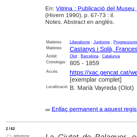
En:
Vitrina : Publicació del Museu
(Hivern 1990), p. 67-73 : il.
Notes. Abstract en anglès.
Matèries:
Liberalisme
;
Juntisme
;
Progressism
Matèries:
Castanys i Solà, France
Àmbit:
Olot
;
Barcelona
;
Catalunya
Cronologia:
805 - 1859
Accés:
https://xac.gencat.cat/
[exemplar complet]
Localització:
B. Marià Vayreda (Olot)
Enllaç permanent a aquest regis
2 / 62
seleccionar