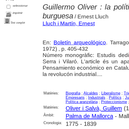
Guillermo Oliver : la pol
seleccionar
imprimir
burguesa
/ Ernest Lluch
Lluch i Martín, Ernest
Text complet
En:
Boletín arqueológico
. Tarrag
1972) , p. 405-432
Número monogràfic: Estudis ded
Serra i Vilaró. L'article és un apa
Pensamiento económico en Catalu
la revolucón industrial....
Matèries:
Biografia
;
Alcaldes
;
Liberalisme
;
Tri
Empresaris
;
Industrials
;
Polítics
;
Ju
Política aranzelària
;
Proteccionisme
Matèries:
Oliver i Salvà, Guillem
(1
Àmbit:
Palma de Mallorca
- Mal
Cronologia:
1775 - 1839