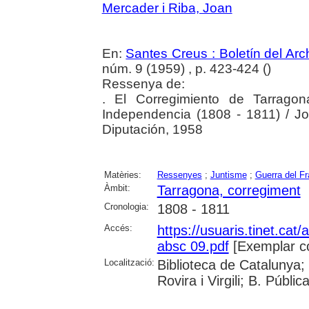
Mercader i Riba, Joan
En:
Santes Creus : Boletín del Arch
núm. 9 (1959) , p. 423-424 (
)
Ressenya de:
. El Corregimiento de Tarrago
Independencia (1808 - 1811) / 
Diputación, 1958
Matèries:
Ressenyes
;
Juntisme
;
Guerra del F
Àmbit:
Tarragona, corregiment
Cronologia:
1808 - 1811
Accés:
https://usuaris.tinet.cat/
absc 09.pdf
[Exemplar c
Localització:
Biblioteca de Catalunya; 
Rovira i Virgili; B. Públi