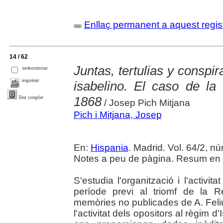
Enllaç permanent a aquest regis
14 / 62
Juntas, tertulias y conspir
seleccionar
imprimir
isabelino. El caso de la
1868
Text complet
/ Josep Pich Mitjana
Pich i Mitjana, Josep
En:
Hispania
. Madrid. Vol. 64/2, n
Notes a peu de pàgina. Resum en c
S'estudia l'organització i l'activit
període previ al triomf de la 
memòries no publicades de A. Feliu
l'activitat dels opositors al règim d