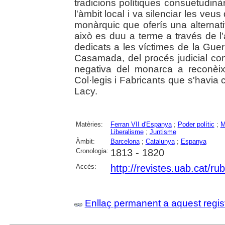
tradicions polítiques consuetudinàr
l'àmbit local i va silenciar les ve
monàrquic que oferís una alternativ
això es duu a terme a través de l
dedicats a les víctimes de la Gu
Casamada, del procés judicial cont
negativa del monarca a reconèixe
Col·legis i Fabricants que s'havia 
Lacy.
Matèries:
Ferran VII d'Espanya
;
Poder polític
;
M
Liberalisme
;
Juntisme
Àmbit:
Barcelona
;
Catalunya
;
Espanya
Cronologia:
1813 - 1820
Accés:
http://revistes.uab.cat/ru
Enllaç permanent a aquest regis