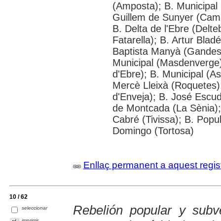
(Amposta); B. Municipal 
Guillem de Sunyer (Cama
B. Delta de l'Ebre (Delte
Fatarella); B. Artur Blad
Baptista Manyà (Gandesa
Municipal (Masdenverge)
d'Ebre); B. Municipal (As
Mercè Lleixà (Roquetes)
d'Enveja); B. José Escu
de Montcada (La Sènia);
Cabré (Tivissa); B. Popul
Domingo (Tortosa)
Enllaç permanent a aquest regis
10 / 62
Rebelión popular y subve
seleccionar
imprimir