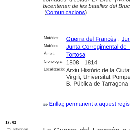
bicentenari de les batalles del Bruc
(
Comunicacions
)
Matèries:
Guerra del Francès
;
Ju
Matèries:
Junta Corregimental de 
Àmbit:
Tortosa
Cronologia:
1808 - 1814
Localització:
Arxiu Històric de la Ciut
Virgili; Universitat Pom
B. Pública de Tarragona
Enllaç permanent a aquest regis
17 / 62
seleccionar