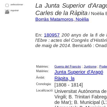
La Junta Superior d'Arag
seleccionar
imprimir
Carles de la Ràpita
/ Noèlia
Borràs Matamoros, Noèlia
En:
180957
200 anys de la fi de 
l'Ebre : actes del Congrés d'Històri
de maig de 2014
. Benicarló : Ona
Matèries:
Guerra del Francès
;
Juntisme
;
Poder
Matèries:
Junta Superior d'Aragó
Àmbit:
Ràpita, la
Cronologia:
[1808 - 1814]
Localització:
Universitat Autònoma de 
Virgili; B. Trinitari Fabre
de Mar); B. Municipal (L