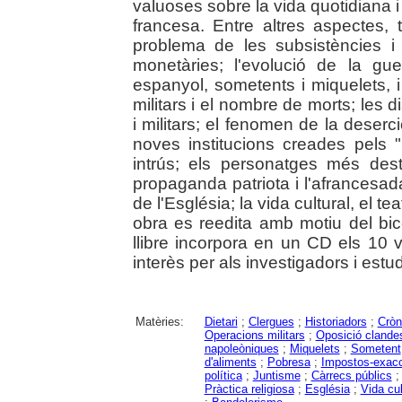
valuoses sobre la vida quotidiana 
francesa. Entre altres aspectes, 
problema de les subsistències i l
monetàries; l'evolució de la guer
espanyol, sometents i miquelets, i 
militars i el nombre de morts; les di
i militars; el fenomen de la deserci
noves institucions creades pels "p
intrús; els personatges més desta
propaganda patriota i l'afrancesada;
de l'Església; la vida cultural, el te
obra es reedita amb motiu del bic
llibre incorpora en un CD els 10 
interès per als investigadors i estu
Matèries:
Dietari
;
Clergues
;
Historiadors
;
Cròn
Operacions militars
;
Oposició clande
napoleòniques
;
Miquelets
;
Sometent
d'aliments
;
Pobresa
;
Impostos-exac
política
;
Juntisme
;
Càrrecs públics
Pràctica religiosa
;
Església
;
Vida cul