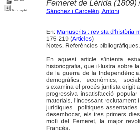
Femeret de Lérida (1809)
/
Sánchez i Carcelén, Antoni
Text complet
En:
Manuscrits : revista d'història
175-219 (
Articles
)
Notes. Referències bibliogràfiques.
En aquest article s'intenta est
historiografia, que il·lustra sobre la
de la guerra de la Independència. 
demogràfics, econòmics, socials
s'examina el procés juntista erigit 
progressiva insatisfacció popula
materials, l'incessant reclutament i
jurídiques i polítiques assentades 
desembocar, els tres primers die
motí del Femeret, la major revol
Francès.