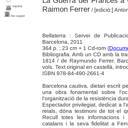
La Guerra del Francès a 
imprimir
Raimon Ferrer
/ [edició:] Anto
Text complet
Bellaterra : Servei de Publica
Barcelona, 2011
364 p. ; 23 cm + 1 Cd-rom (
Docume
Bibliografia. Amb un CD amb la tra
1814 / de Raymundo Ferrer. Barc
vols. Text original en castellà, intr
ISBN 978-84-490-2661-4
Barcelona cautiva, dietari escrit 
una obra fonamental sobre l'oc
l'organització de la resistència du
Espectador privilegiat, dedicat a l'
reials, dóna testimoni de tot el q
Recull totes les informacions i m
catalans i la seva fidelitat a Fer