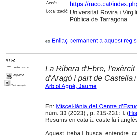
Accés:
https://raco.cat/index.ph
Localització:
Universitat Rovira i Virg
Pública de Tarragona
Enllaç permanent a aquest regis
4 / 62
La Ribera d'Ebre, l'exèrcit
seleccionar
imprimir
d'Aragó i part de Castella
/
Arbiol Agné, Jaume
Text complet
En:
Miscel·lània del Centre d'Est
núm. 33 (2023) , p. 215-231: il. (
His
Resums en català, castellà i anglè
Aquest treball busca entendre 