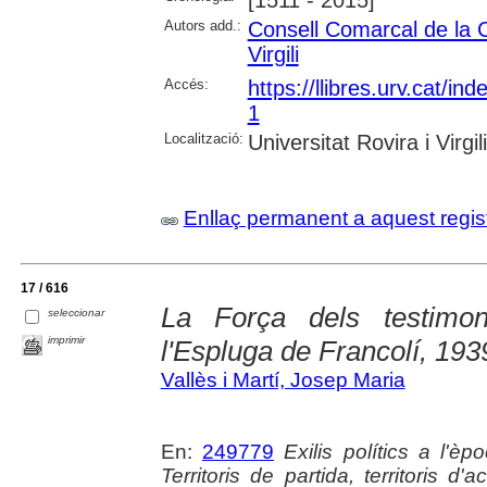
Autors add.:
Consell Comarcal de la 
Virgili
Accés:
https://llibres.urv.cat/i
1
Localització:
Universitat Rovira i Virgi
Enllaç permanent a aquest regis
17 / 616
La Força dels testimoni
seleccionar
imprimir
l'Espluga de Francolí, 19
Vallès i Martí, Josep Maria
En:
249779
Exilis polítics a l'
Territoris de partida, territoris d