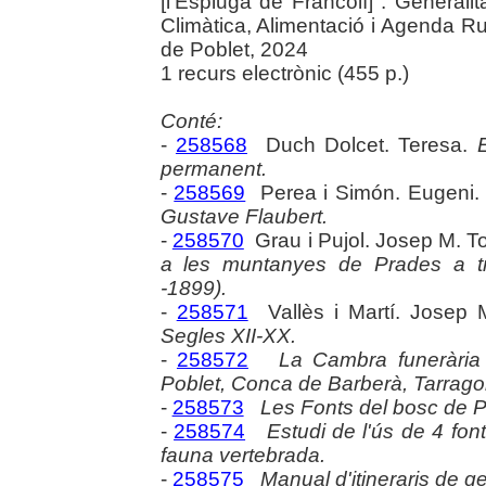
[l'Espluga de Francolí] : General
Climàtica, Alimentació i Agenda Rur
de Poblet, 2024
1 recurs electrònic (455 p.)
Conté:
-
258568
Duch Dolcet. Teresa.
permanent.
-
258569
Perea i Simón. Eugeni
Gustave Flaubert.
-
258570
Grau i Pujol. Josep M. 
a les muntanyes de Prades a tr
-1899).
-
258571
Vallès i Martí. Josep
Segles XII-XX.
-
258572
La Cambra funerària 
Poblet, Conca de Barberà, Tarrago
-
258573
Les Fonts del bosc de Po
-
258574
Estudi de l'ús de 4 font
fauna vertebrada.
-
258575
Manual d'itineraris de g