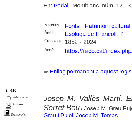
En:
Podall
. Montblanc, núm. 12-13 
Matèries:
Fonts
;
Patrimoni cultural
Àmbit:
Espluga de Francolí, l'
Cronologia:
1852 - 2024
Accés:
https://raco.cat/index.ph
Enllaç permanent a aquest regis
2 / 616
Josep M. Vallès Martí, El
seleccionar
imprimir
Serret Bou
/ Josep M. Grau Puj
Grau i Pujol, Josep M. Tomàs
Text complet