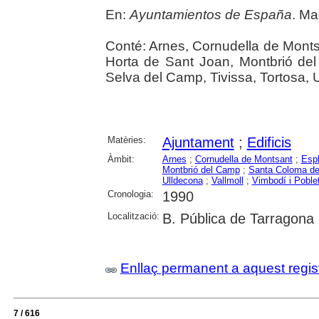
En:
Ayuntamientos de España
. Ma
Conté: Arnes, Cornudella de Monts
Horta de Sant Joan, Montbrió de
Selva del Camp, Tivissa, Tortosa, U
Matèries:
Ajuntament
;
Edificis
Àmbit:
Arnes
;
Cornudella de Montsant
;
Espl
Montbrió del Camp
;
Santa Coloma de
Ulldecona
;
Vallmoll
;
Vimbodí i Poble
Cronologia:
1990
Localització:
B. Pública de Tarragona
Enllaç permanent a aquest regis
7 / 616