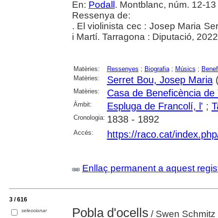
En:
Podall
. Montblanc, núm. 12-13 
Ressenya de:
. El violinista cec : Josep Maria S
i Martí. Tarragona : Diputació, 2022
Matèries:
Ressenyes
;
Biografia
;
Músics
;
Benef
Matèries:
Serret Bou, Josep Maria
(
Matèries:
Casa de Beneficència de
Àmbit:
Espluga de Francolí, l'
;
T
Cronologia:
1838 - 1892
Accés:
https://raco.cat/index.ph
Enllaç permanent a aquest regis
3 / 616
Pobla d'ocells
seleccionar
/ Swen Schmitz 