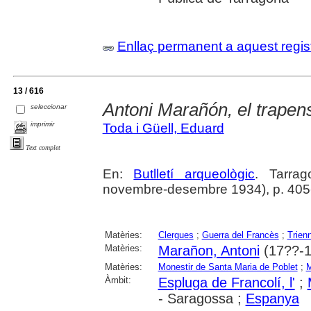
Enllaç permanent a aquest regis
13 / 616
Antoni Marañón, el trapen
seleccionar
imprimir
Toda i Güell, Eduard
Text complet
En:
Butlletí arqueològic
. Tarrag
novembre-desembre 1934), p. 405
Matèries:
Clergues
;
Guerra del Francès
;
Trienn
Matèries:
Marañon, Antoni
(17??-1
Matèries:
Monestir de Santa Maria de Poblet
;
M
Àmbit:
Espluga de Francolí, l'
;
- Saragossa ;
Espanya