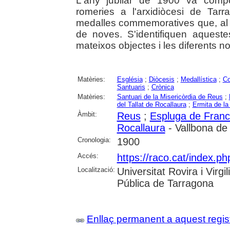
L'any jubilar de 1900 va compo
romeries a l'arxidiòcesi de Tar
medalles commemoratives que, al s
de noves. S'identifiquen aques
mateixos objectes i les diferents no
Matèries:
Església
;
Diòcesis
;
Medallística
;
C
Santuaris
;
Crònica
Matèries:
Santuari de la Misericòrdia de Reus
;
del Tallat de Rocallaura
;
Ermita de l
Àmbit:
Reus
;
Espluga de Francol
Rocallaura
- Vallbona de
Cronologia:
1900
Accés:
https://raco.cat/index.ph
Localització:
Universitat Rovira i Virg
Pública de Tarragona
Enllaç permanent a aquest regis