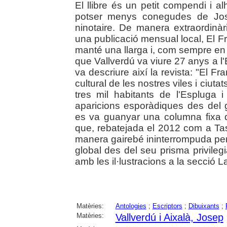
El llibre és un petit compendi i a
potser menys conegudes de Josep
ninotaire. De manera extraordinàr
una publicació mensual local, El F
manté una llarga i, com sempre en el
que Vallverdú va viure 27 anys a l'
va descriure així la revista: "El Fr
cultural de les nostres viles i ciuta
tres mil habitants de l'Espluga 
aparicions esporàdiques des del 
es va guanyar una columna fixa d
que, rebatejada el 2012 com a Ta
manera gairebé ininterrompuda per ret
global des del seu prisma privileg
amb les il·lustracions a la secció La
Matèries:
Antologies
;
Escriptors
;
Dibuixants
;
Matèries:
Vallverdú i Aixalà, Josep