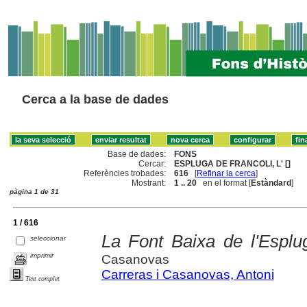
Cerca a la base de dades
Base de dades:
FONS
Cercar:
ESPLUGA DE FRANCOLI, L' []
Referències trobades:
616
[
Refinar la cerca
]
Mostrant:
1 .. 20
en el format [
Estàndard
]
pàgina 1 de 31
1 / 616
La Font Baixa de l'Esplu
seleccionar
imprimir
Casanovas
Carreras i Casanovas, Antoni
Text complet