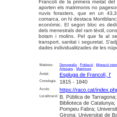
Francolí de la primera meitat del
aporten els matrimonis no pagesos
nuvis forasters, que en un 43,
comarca, on hi destaca Montblanc 
econòmic. El segon bloc es dedic
dels menestrals del ram tèxtil, constr
botam i molins. Pel que fa al sec
transport, sanitat i seguretat. S
dades individualitzades de les núp
Matèries:
Demografia
;
Població
;
Migració inte
Artesans
;
Matrimoni
Àmbit:
Espluga de Francolí, l'
Cronologia:
1815 - 1840
Accés:
https://raco.cat/index.ph
Localització:
B. Pública de Tarragona
Biblioteca de Catalunya; U
Pompeu Fabra; Universita
Girona; Universitat de Ba