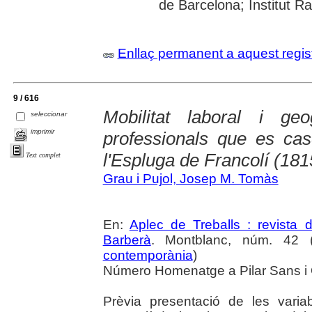
de Barcelona; Institut R
Enllaç permanent a aquest regis
9 / 616
Mobilitat laboral i ge
seleccionar
imprimir
professionals que es case
l'Espluga de Francolí (18
Text complet
Grau i Pujol, Josep M. Tomàs
En:
Aplec de Treballs : revista
Barberà
. Montblanc, núm. 42 (
contemporània
)
Número Homenatge a Pilar Sans i O
Prèvia presentació de les vari