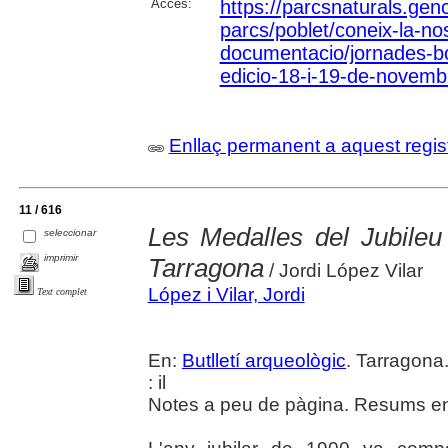
Accés:
https://parcsnaturals.gen
parcs/poblet/coneix-la-no
documentacio/jornades-b
edicio-18-i-19-de-novemb
Enllaç permanent a aquest regis
11 / 616
Les Medalles del Jubileu
seleccionar
imprimir
Tarragona
/ Jordi López Vilar
López i Vilar, Jordi
Text complet
En:
Butlletí arqueològic
. Tarragona
: il
Notes a peu de pàgina. Resums en 