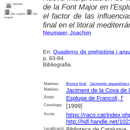
imprimir
de la Font Major en l'Espl
el factor de las influenci
Text complet
Text
complet
final en el litoral mediter
Neumaier, Joachim
En:
Quaderns de prehistòria i arq
p. 83-94
Bibliografia.
Matèries:
Bronze final
;
Jaciments arqueològics
Matèries:
Jaciment de la Cova de l
Àmbit:
Espluga de Francolí, l'
Cronologia:
[1999]
Accés:
https://raco.cat/index.p
http://hdl.handle.net/10
Localització:
Biblioteca de Catalunya