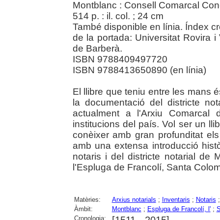
Montblanc : Consell Comarcal Con
514 p. : il. col. ; 24 cm
També disponible en línia. Índex cro
de la portada: Universitat Rovira i
de Barberà.
ISBN 9788409497720
ISBN 9788413650890 (en línia)
El llibre que teniu entre les mans é
la documentació del districte n
actualment a l'Arxiu Comarcal 
institucions del país. Vol ser un ll
conèixer amb gran profunditat els 
amb una extensa introducció històr
notaris i del districte notarial d
l'Espluga de Francolí, Santa Coloma
Matèries:
Arxius notarials
;
Inventaris
;
Notaris
Àmbit:
Montblanc
;
Espluga de Francolí, l'
;
S
Cronologia:
[1511 - 2015]