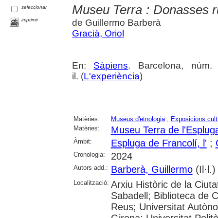
Museu Terra : Donasses r
seleccionar
imprimir
de Guillermo Barberà
Gracià, Oriol
En:
Sàpiens
. Barcelona, núm.
il. (
L'experiència
)
Matèries:
Museus d'etnologia
;
Exposicions cult
Matèries:
Museu Terra de l'Esplug
Àmbit:
Espluga de Francolí, l'
;
Cronologia:
2024
Autors add.:
Barberà, Guillermo
(Il·l.)
Localització:
Arxiu Històric de la Ciut
Sabadell; Biblioteca de 
Reus; Universitat Autòno
Girona; Universitat Polit