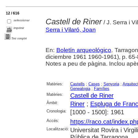
12 / 616
Castell de Riner
seleccionar
/ J. Serra i Vi
imprimir
Serra i Vilaró, Joan
Text complet
En:
Boletín arqueológico
. Tarrago
diciembre 1961 1960-1961), p. 65-88
Notes a peu de pàgina. Inclou apè
Matèries:
Castells
;
Cases
;
Senyoria
;
Arquitect
Genealogia
;
Famílies
Matèries:
Castell de Riner
Àmbit:
Riner
;
Espluga de Francol
Cronologia:
[1000 - 1500]: 1961
Accés:
https://raco.cat/index.ph
Localització:
Universitat Rovira i Virg
Pública de Tarragona