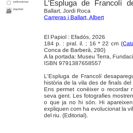
L'Espluga de Francolí d
seleccionar
imprimir
Ballart, Jordi Roca
Carreras i Ballart, Albert
El Papiol : Efadós, 2026
184 p. : pral. il. ; 16 * 22 cm (
Cat
Conca de Barberà, 280)
A la portada: Museu Terra, Fundaci
ISBN 9791387658557
L'Espluga de Francolí desaparegu
història de la vila des de finals de
Ens permet conèixer o recordar mo
seva gent. Les fotografies mostre
o que ja no hi són. Hi apareixen
expliquen com ha evolucionat la vil
del riu. (Editorial).