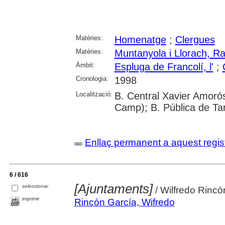
Matèries:
Homenatge
;
Clergues
Matèries:
Muntanyola i Llorach, 
Àmbit:
Espluga de Francolí, l'
;
Cronologia:
1998
Localització:
B. Central Xavier Amorós
Camp); B. Pública de Ta
Enllaç permanent a aquest regis
6 / 616
[Ajuntaments]
seleccionar
/ Wilfredo Rincó
imprimir
Rincón García, Wifredo