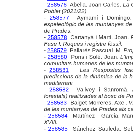
-
258576
Abella. Joan Carles.
La 
Poblet (2021/22).
-
258577
Aymamí i Domingo.
espeleològic de les muntanyes de P
de Prades.
-
258578
Cartanyà i Martí. Joan.
Fase I: Roques i registre fòssil.
-
258579
Pallarés Pascual. M.
Pro
-
258580
Pons i Solé. Joan.
L'Im
comunitats humanes de les munta
-
258581
Les Respostes fisio
prediccions de la dinàmica de la 
mediterrani.
-
258582
Vallvey i Sanromà. 
forestals) realitzades al bosc de P
-
258583
Baiget Morreres. Axel.
V
de les muntanyes de Prades als ca
-
258584
Martínez i Garcia. Man
XVIII.
-
258585
Sánchez Sauleda. Seb