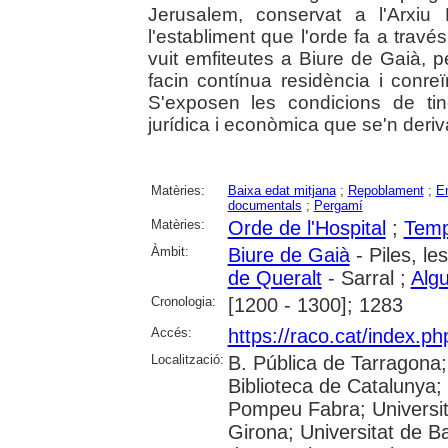
Jerusalem, conservat a l'Arxiu
l'establiment que l'orde fa a tra
vuit emfiteutes a Biure de Gaià, p
facin contínua residència i conre
S'exposen les condicions de tin
jurídica i econòmica que se'n deriv
Matèries:
Baixa edat mitjana
;
Repoblament
;
Em
documentals
;
Pergamí
Matèries:
Orde de l'Hospital
;
Temp
Àmbit:
Biure de Gaià
- Piles, le
de Queralt
- Sarral ;
Algu
Cronologia:
[1200 - 1300]; 1283
Accés:
https://raco.cat/index.ph
Localització:
B. Pública de Tarragona
Biblioteca de Catalunya; U
Pompeu Fabra; Universita
Girona; Universitat de Ba