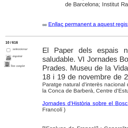
de Barcelona; Institut R
Enllaç permanent a aquest regis
10 / 616
El Paper dels espais n
seleccionar
imprimir
saludable. VI Jornades B
Prades. Museu de la Vida 
Text complet
18 i 19 de novembre de 
Paratge natural d'interès nacional 
la Conca de Barberà, Centre d'Est
Jornades d'Història sobre el Bos
Francolí )