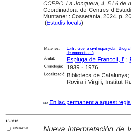
CCEPC. La Jonquera, 4, 5 i 6 de
Coordinadora de Centres d'Estudi
Muntaner : Cossetània, 2024. p. 2
(
Estudis locals
)
Matèries:
Exili
;
Guerra civil espanyola
;
Biograf
de concentració
Àmbit:
Espluga de Francolí, l'
;
Cronologia:
1939 - 1976
Localització:
Biblioteca de Catalunya; 
Rovira i Virgili; Institu
Enllaç permanent a aquest regis
18 / 616
Nueva interpretación de 
seleccionar