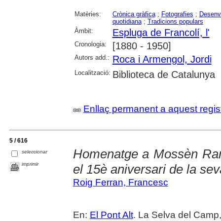
Matèries:
Crònica gràfica
;
Fotografies
;
Desenv
quotidiana
;
Tradicions populars
Àmbit:
Espluga de Francolí, l'
Cronologia:
[1880 - 1950]
Autors add.:
Roca i Armengol, Jordi
Localització:
Biblioteca de Catalunya
Enllaç permanent a aquest regis
5 / 616
Homenatge a Mossèn Ram
seleccionar
imprimir
el 15è aniversari de la se
Roig Ferran, Francesc
En:
El Pont Alt
. La Selva del Camp,