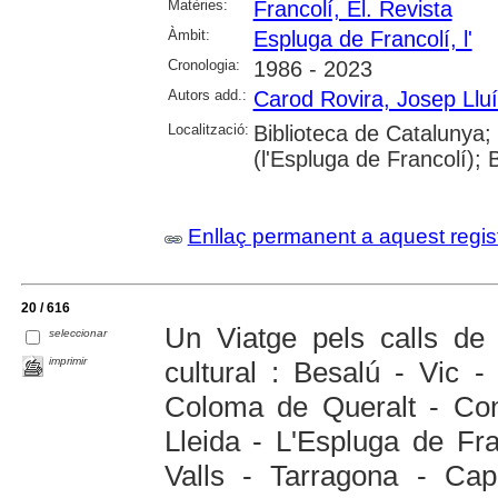
Matèries:
Francolí, El. Revista
Àmbit:
Espluga de Francolí, l'
Cronologia:
1986 - 2023
Autors add.:
Carod Rovira, Josep Llu
Localització:
Biblioteca de Cataluny
(l'Espluga de Francolí);
Enllaç permanent a aquest regis
20 / 616
Un Viatge pels calls de 
seleccionar
imprimir
cultural : Besalú - Vic 
Coloma de Queralt - Con
Lleida - L'Espluga de Fra
Valls - Tarragona - Cap