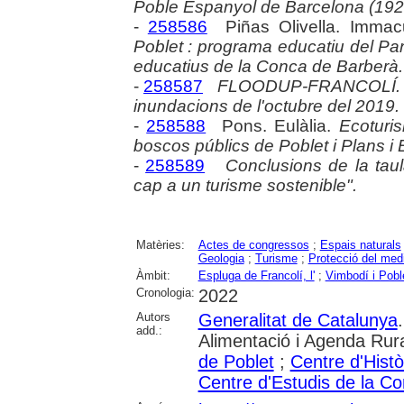
Poble Espanyol de Barcelona (192
-
258586
Piñas Olivella. Immac
Poblet : programa educatiu del Par
educatius de la Conca de Barberà.
-
258587
FLOODUP-FRANCOLÍ. Reto
inundacions de l'octubre del 2019.
-
258588
Pons. Eulàlia.
Ecoturi
boscos públics de Poblet i Plans i 
-
258589
Conclusions de la taul
cap a un turisme sostenible".
Matèries:
Actes de congressos
;
Espais naturals
Geologia
;
Turisme
;
Protecció del med
Àmbit:
Espluga de Francolí, l'
;
Vimbodí i Pobl
Cronologia:
2022
Autors
Generalitat de Catalunya
add.:
Alimentació i Agenda Rur
de Poblet
;
Centre d'Hist
Centre d'Estudis de la C