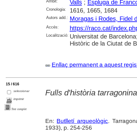
Àmbit:
Valls
;
Espluga de Francol
Cronologia:
1616, 1665, 1684
Autors add.:
Moragas i Rodes, Fidel 
Accés:
https://raco.cat/index.ph
Localització:
Universitat de Barcelona; 
Històric de la Ciutat de
Enllaç permanent a aquest regis
15 / 616
Fulls d'història tarragonina
seleccionar
imprimir
Text complet
En:
Butlletí arqueològic
. Tarragon
1933), p. 254-256