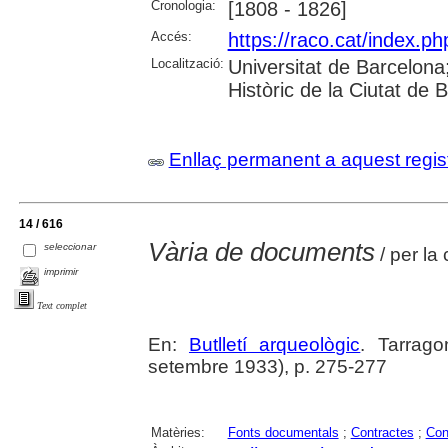
Cronologia:
[1808 - 1826]
Accés:
https://raco.cat/index.ph
Localització:
Universitat de Barcelona; 
Històric de la Ciutat de
Enllaç permanent a aquest regis
14 / 616
Vària de documents
seleccionar
/ per la
imprimir
Text complet
En:
Butlletí arqueològic
. Tarrago
setembre 1933), p. 275-277
Matèries:
Fonts documentals
;
Contractes
;
Con