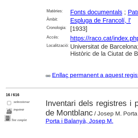
Matèries:
Fonts documentals
;
Pat
Àmbit:
Espluga de Francolí, l'
Cronologia:
[1933]
Accés:
https://raco.cat/index.ph
Localització:
Universitat de Barcelona; 
Històric de la Ciutat de
Enllaç permanent a aquest regis
16 / 616
Inventari dels registres i p
seleccionar
imprimir
de Montblanc
/ Josep M. Porta
Porta i Balanyà, Josep M.
Text complet