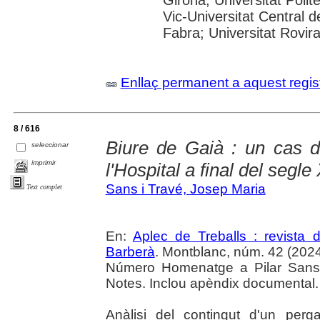
Vic-Universitat Central 
Fabra; Universitat Rovira i
Enllaç permanent a aquest regis
8 / 616
Biure de Gaià : un cas d
seleccionar
imprimir
l'Hospital a final del segle 
Sans i Travé, Josep Maria
Text complet
En:
Aplec de Treballs : revista
Barberà
. Montblanc, núm. 42 (2024) 
Número Homenatge a Pilar Sans 
Notes. Inclou apèndix documental.
Anàlisi del contingut d'un per