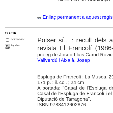
Enllaç permanent a aquest regis
19 / 616
Potser sí... : recull dels a
seleccionar
imprimir
revista El Francolí (1986
pròleg de Josep-Lluís Carod Rovir
Vallverdú i Aixalà, Josep
Espluga de Francolí : La Musca, 2
171 p. : il. col. ; 24 cm
A portada: "Casal de l'Espluga de
Casal de l'Espluga de Francolí i el
Diputació de Tarragona".
ISBN 9788412602876