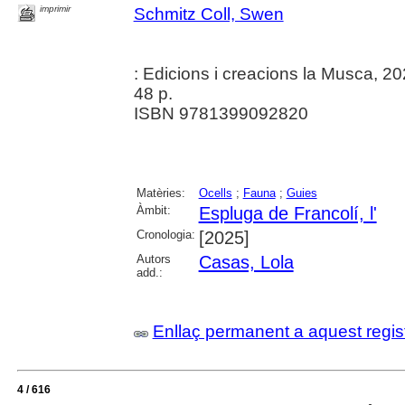
imprimir
Schmitz Coll, Swen
: Edicions i creacions la Musca, 2
48 p.
ISBN 9781399092820
Matèries:
Ocells
;
Fauna
;
Guies
Àmbit:
Espluga de Francolí, l'
Cronologia:
[2025]
Autors
Casas, Lola
add.:
Enllaç permanent a aquest regis
4 / 616