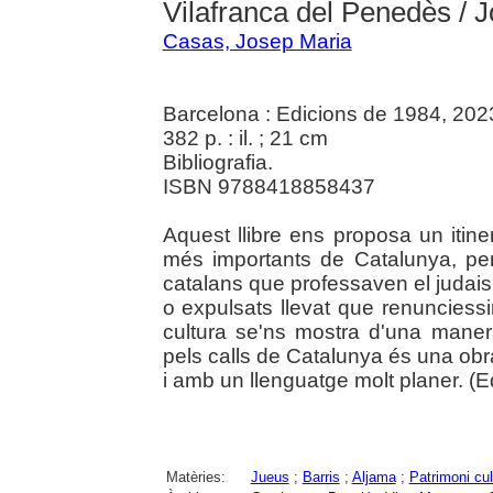
Vilafranca del Penedès / 
Casas, Josep Maria
Barcelona : Edicions de 1984, 202
382 p. : il. ; 21 cm
Bibliografia.
ISBN 9788418858437
Aquest llibre ens proposa un itine
més importants de Catalunya, per 
catalans que professaven el judais
o expulsats llevat que renunciessi
cultura se'ns mostra d'una maner
pels calls de Catalunya és una ob
i amb un llenguatge molt planer. (Edi
Matèries:
Jueus
;
Barris
;
Aljama
;
Patrimoni cul