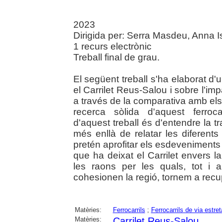
2023
Dirigida per: Serra Masdeu, Anna Isa
1 recurs electrònic
Treball final de grau.
El següent treball s'ha elaborat 
el Carrilet Reus-Salou i sobre l'imp
a través de la comparativa amb els
recerca sòlida d'aquest ferroca
d'aquest treball és d'entendre la 
més enllà de relatar les diferent
pretén aprofitar els esdeveniments 
que ha deixat el Carrilet envers l
les raons per les quals, tot i 
cohesionen la regió, tornem a recu
Matèries:
Ferrocarrils
;
Ferrocarrils de via estret
Matèries:
Carrilet Reus-Salou