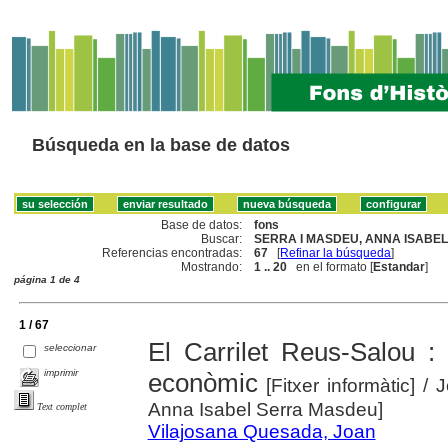
Búsqueda en la base de datos
Base de datos:
fons
Buscar:
SERRA I MASDEU, ANNA ISABEL 
Referencias encontradas:
67
[
Refinar la búsqueda
]
Mostrando:
1 .. 20
en el formato [
Estandar
]
página 1 de 4
1 / 67
El Carrilet Reus-Salou : a
seleccionar
imprimir
econòmic
[Fitxer informàtic]
/ 
Anna Isabel Serra Masdeu]
Text complet
Vilajosana Quesada, Joan