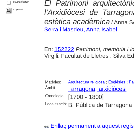
El Patrimoni arquitectòni
seleccionar
imprimir
l'Arxidiòcesi de Tarragon
estètica acadèmica
/ Anna S
Serra i Masdeu, Anna Isabel
En:
152222
Patrimoni, memòria i id
Virgili. Facultat de Lletres : Silva 
Matèries:
Arquitectura religiosa
;
Esglésies
;
Pat
Àmbit:
Tarragona, arxidiòcesi
Cronologia:
[1700 - 1800]
Localització:
B. Pública de Tarragona
Enllaç permanent a aquest regis