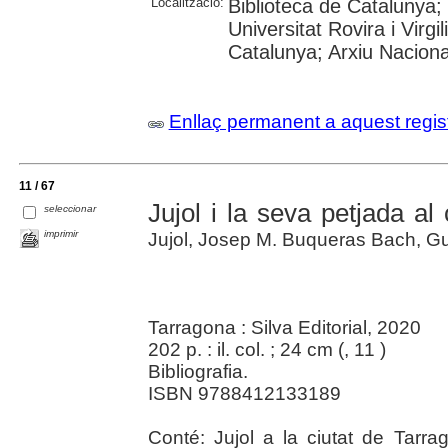
Localització:
Biblioteca de Catalunya; 
Universitat Rovira i Virgil
Catalunya; Arxiu Nacion
Enllaç permanent a aquest regis
11 / 67
Jujol i la seva petjada a
seleccionar
imprimir
Jujol, Josep M. Buqueras Bach, Guil
Tarragona : Silva Editorial, 2020
202 p. : il. col. ; 24 cm (
, 11 )
Bibliografia.
ISBN 9788412133189
Conté: Jujol a la ciutat de Tarra