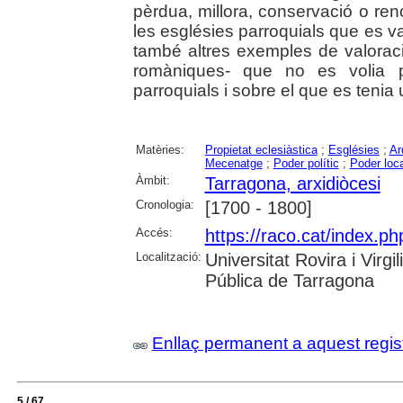
pèrdua, millora, conservació o reno
les esglésies parroquials que es van
també altres exemples de valoraci
romàniques- que no es volia pe
parroquials i sobre el que es tenia
Matèries:
Propietat eclesiàstica
;
Esglésies
;
Ar
Mecenatge
;
Poder polític
;
Poder loca
Àmbit:
Tarragona, arxidiòcesi
Cronologia:
[1700 - 1800]
Accés:
https://raco.cat/index.ph
Localització:
Universitat Rovira i Virg
Pública de Tarragona
Enllaç permanent a aquest regis
5 / 67