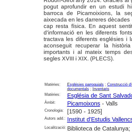
Rodon-Giról any 2014. Gràcies al g
pogut aprofundir en un estudi his
barroca de Picamoixions, la se
aixecada en les darreres dècades d
cap resta física. En aquest senti
d'informació en les diferents font
tractava les diferents esglésies i 
aconseguit recuperar la històr
importants i al mateix temps de
segles XVIII i XIX. (PLECS).
Matèries:
Esglésies parroquials
;
Construcció d'e
documentals
;
Inventaris
Matèries:
Església de Sant Salvad
Àmbit:
Picamoixons
- Valls
Cronologia:
[1590 - 1925]
Autors add.:
Institut d'Estudis Vallenc
Localització:
Biblioteca de Catalunya;