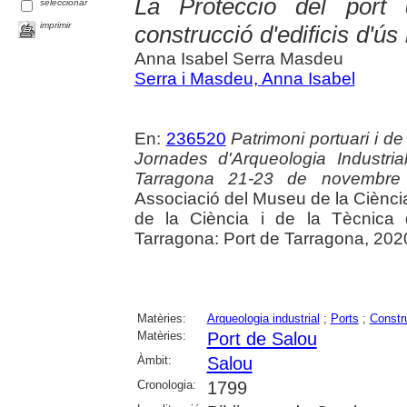
La Protecció del port
seleccionar
imprimir
construcció d'edificis d'ús 
Anna Isabel Serra Masdeu
Serra i Masdeu, Anna Isabel
En:
236520
Patrimoni portuari i de
Jornades d'Arqueologia Industr
Tarragona 21-23 de novembr
Associació del Museu de la Ciènci
de la Ciència i de la Tècnica
Tarragona: Port de Tarragona, 202
Matèries:
Arqueologia industrial
;
Ports
;
Constru
Matèries:
Port de Salou
Àmbit:
Salou
Cronologia:
1799