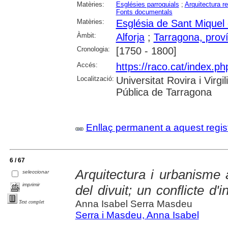
Matèries:
Esglésies parroquials
;
Arquitectura re
Fonts documentals
Matèries:
Església de Sant Miquel d
Àmbit:
Alforja
;
Tarragona, proví
Cronologia:
[1750 - 1800]
Accés:
https://raco.cat/index.ph
Localització:
Universitat Rovira i Virg
Pública de Tarragona
Enllaç permanent a aquest regis
6 / 67
Arquitectura i urbanisme 
seleccionar
imprimir
del divuit; un conflicte d'
Anna Isabel Serra Masdeu
Text complet
Serra i Masdeu, Anna Isabel