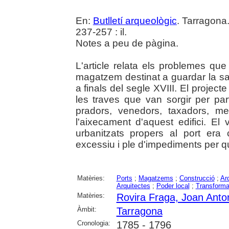
En:
Butlletí arqueològic
. Tarragona
237-257 : il.
Notes a peu de pàgina.
L'article relata els problemes qu
magatzem destinat a guardar la sa
a finals del segle XVIII. El projec
les traves que van sorgir per par
pradors, venedors, taxadors, m
l'aixecament d'aquest edifici. E
urbanitzats propers al port era 
excessiu i ple d'impediments per qu
Matèries:
Ports
;
Magatzems
;
Construcció
;
Ar
Arquitectes
;
Poder local
;
Transforma
Matèries:
Rovira Fraga, Joan Anto
Àmbit:
Tarragona
Cronologia:
1785 - 1796