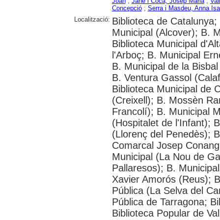
Joan
;
Jané i Coca, Josep Maria
;
Val
Concepció
;
Serra i Masdeu, Anna Isa
Localització:
Biblioteca de Catalunya; U
Municipal (Alcover); B. 
Biblioteca Municipal d'Alt
l'Arboç; B. Municipal Er
B. Municipal de la Bisbal
B. Ventura Gassol (Calafe
Biblioteca Municipal de C
(Creixell); B. Mossèn R
Francolí); B. Municipal M
(Hospitalet de l'Infant);
(Llorenç del Penedès); B
Comarcal Josep Conangla
Municipal (La Nou de Ga
Pallaresos); B. Municipa
Xavier Amorós (Reus); B
Pública (La Selva del Ca
Pública de Tarragona; Bib
Biblioteca Popular de Va