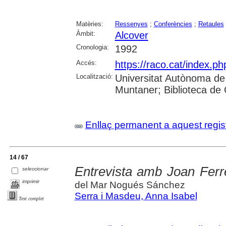
Matèries:
Ressenyes
;
Conferències
;
Retaules
Àmbit:
Alcover
Cronologia:
1992
Accés:
https://raco.cat/index.ph
Localització:
Universitat Autònoma de
Muntaner; Biblioteca de
Enllaç permanent a aquest regis
14 / 67
Entrevista amb Joan Ferr
seleccionar
imprimir
del Mar Nogués Sánchez
Serra i Masdeu, Anna Isabel
Text complet