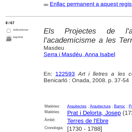
Enllaç permanent a aquest regis
8 / 67
Els Projectes de l'a
seleccionar
imprimir
l'academicisme a les Terr
Masdeu
Serra i Masdéu, Anna Isabel
En:
122593
Art i lletres a les
Benicarló : Onada, 2008. p. 37-54
Matèries:
Arquitectes
;
Arquitectura
;
Barroc
;
Pr
Matèries:
Prat i Delorta, Josep
(17
Àmbit:
Terres de l'Ebre
Cronologia:
[1730 - 1788]