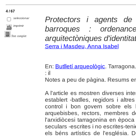
4 / 67
Protectors i agents de 
seleccionar
imprimir
barroques : ordenanc
arquitectòniques d'identitat
Text complet
Serra i Masdeu, Anna Isabel
En:
Butlletí arqueològic
. Tarragona
: il
Notes a peu de pàgina. Resums en 
A l'article es mostren diverses int
establert -batlles, regidors i altr
control i bon govern sobre els 
arquebisbes, rectors, membres de
l'arxidiòcesi tarragonina en època
seculars -escrites i no escrites-ten
els béns artístics de l'església.