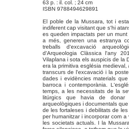
63 p. : il. col. ; 24 cm
ISBN 9788494629891
El poble de la Mussara, tot i est
indiferent cap visitant que s'hi at
es queden impactats per un munt 
a més, generen una estranya com
treballs d'excavació arqueològ
d'Arqueologia Clàssica l'any 2
Vilaplana i sota els auspicis de la
era la primitiva església medieval,
transcurs de l'excavació i la pos
dades i evidències materials que 
barroca i contemporània. L'esgl
temps, a les necessitats de la s
litúrgics que havia de donar
arqueològiques i documentals que 
de les fortaleses i debilitats de l
per humanitzar i incorporar com a v
les societats actuals. I la Mussara