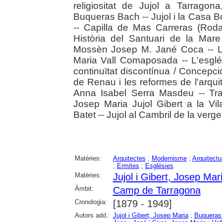
religiositat de Jujol a Tarragon
Buqueras Bach -- Jujol i la Casa Bo
-- Capilla de Mas Carreras (Rod
Història del Santuari de la Mar
Mossèn Josep M. Jané Coca -- L'
Maria Vall Comaposada -- L'esglé
continuïtat discontínua / Concepci
de Renau i les reformes de l'arqui
Anna Isabel Serra Masdeu -- Tra
Josep Maria Jujol Gibert a la Vi
Batet -- Jujol al Cambril de la verg
Matèries:
Arquitectes
;
Modernisme
;
Arquitectu
;
Ermites
;
Esglésies
Matèries:
Jujol i Gibert, Josep Mar
Àmbit:
Camp de Tarragona
Cronologia:
[1879 - 1949]
Autors add.:
Jujol i Gibert, Josep Maria
;
Buqueras