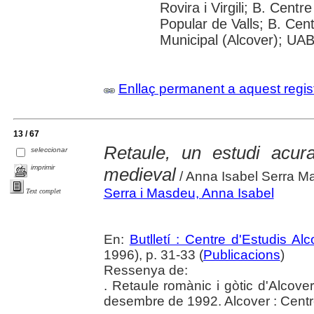
Rovira i Virgili; B. Cent
Popular de Valls; B. Cen
Municipal (Alcover); UAB:
Enllaç permanent a aquest regis
13 / 67
Retaule, un estudi acura
seleccionar
imprimir
medieval
/ Anna Isabel Serra M
Serra i Masdeu, Anna Isabel
Text complet
En:
Butlletí : Centre d'Estudis Al
1996), p. 31-33 (
Publicacions
)
Ressenya de:
. Retaule romànic i gòtic d'Alcove
desembre de 1992. Alcover : Centr