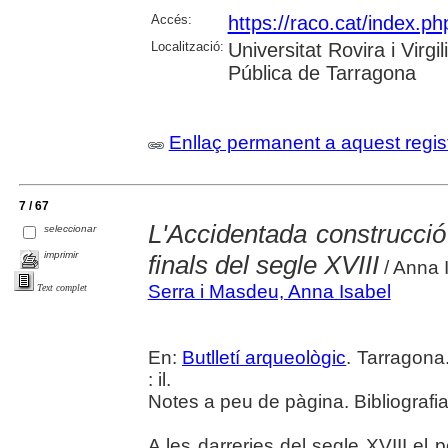
Accés:
https://raco.cat/index.ph
Localització:
Universitat Rovira i Virg
Pública de Tarragona
Enllaç permanent a aquest regis
7 / 67
L'Accidentada construcci
seleccionar
imprimir
finals del segle XVIII
/ Anna 
Serra i Masdeu, Anna Isabel
Text complet
En:
Butlletí arqueològic
. Tarragona
: il.
Notes a peu de pàgina. Bibliografi
A les darreries del segle XVIII el 