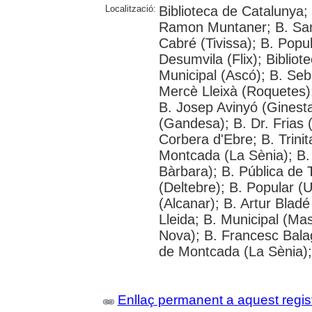
Localització:
Biblioteca de Catalunya; Un
Ramon Muntaner; B. Santi
Cabré (Tivissa); B. Popul
Desumvila (Flix); Bibliot
Municipal (Ascó); B. Seb
Mercè Lleixà (Roquetes)
B. Josep Avinyó (Ginest
(Gandesa); B. Dr. Frias (
Corbera d'Ebre; B. Trinit
Montcada (La Sènia); B.
Bàrbara); B. Pública de 
(Deltebre); B. Popular (U
(Alcanar); B. Artur Bladé
Lleida; B. Municipal (Ma
Nova); B. Francesc Bala
de Montcada (La Sènia);
Enllaç permanent a aquest regis