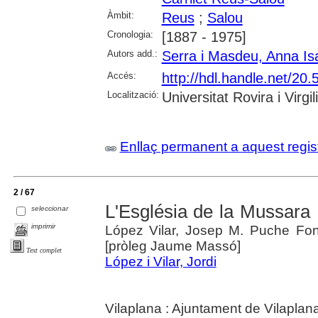
Àmbit:
Reus
;
Salou
Cronologia:
[1887 - 1975]
Autors add.:
Serra i Masdeu, Anna Is
Accés:
http://hdl.handle.net/2
Localització:
Universitat Rovira i Virgili
Enllaç permanent a aquest regis
2 / 67
L'Església de la Mussara 
seleccionar
imprimir
López Vilar, Josep M. Puche Fon
[pròleg Jaume Massó]
Text complet
López i Vilar, Jordi
Vilaplana : Ajuntament de Vilaplan