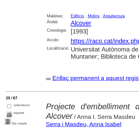
Matèries:
Edificis
;
Molins
;
Arquitectura
Àmbit:
Alcover
Cronologia:
[1993]
Accés:
https://raco.cat/index.ph
Localització:
Universitat Autònoma de
Muntaner; Biblioteca de
Enllaç permanent a aquest regis
20 / 67
Projecte d'embelliment 
seleccionar
imprimir
Alcover
/ Anna I. Serra Masdeu
Serra i Masdeu, Anna Isabel
Text complet