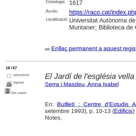
Cronologia:
1617
Accés:
https://raco.cat/index.ph
Localització:
Universitat Autònoma de
Muntaner; Biblioteca de
Enllaç permanent a aquest regis
18 / 67
El Jardí de l'església vella
seleccionar
imprimir
Serra i Masdeu, Anna Isabel
Text complet
En:
Butlletí : Centre d'Estudis 
setembre 1993), p. 10-13 (
Edificis
)
Notes.