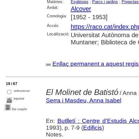
Matèries:
Esglésies
;
Parcs i jardins
;
Projectes
Àmbit:
Alcover
Cronologia:
[1952 - 1953]
Accés:
https://raco.cat/index.ph
Localització:
Universitat Autònoma de
Muntaner; Biblioteca de
Enllaç permanent a aquest regis
19 / 67
El Molinet de Batistó
seleccionar
/ Anna 
imprimir
Serra i Masdeu, Anna Isabel
Text complet
En:
Butlletí : Centre d'Estudis Al
1993), p. 7-9 (
Edificis
)
Notes.