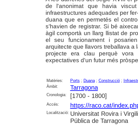
de l'anonimat que havia viscut
infraestructures adequades per fer
duana que en permetés el control
s'havien de registrar. Si bé aixeca
àgil comportà un llarg llistat de p
el seu funcionament i posarien
arquitecte que llavors treballava a 
projecte era clau perquè vora
expectatives d'un futur més pròsper 
Matèries:
Ports
;
Duana
;
Construcció
;
Infraest
Àmbit:
Tarragona
Cronologia:
[1700 - 1800]
Accés:
https://raco.cat/index.ph
Localització:
Universitat Rovira i Virg
Pública de Tarragona