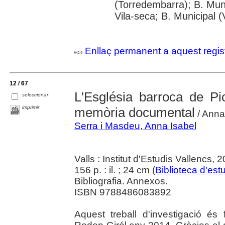
(Torredembarra); B. Muni
Vila-seca; B. Municipal 
Enllaç permanent a aquest regis
12 / 67
L'Església barroca de Pi
seleccionar
imprimir
memòria documental
/ Anna
Serra i Masdeu, Anna Isabel
Valls : Institut d'Estudis Vallencs, 
156 p. : il. ; 24 cm (
Biblioteca d'est
Bibliografia. Annexos.
ISBN 9788486083892
Aquest treball d'investigació és