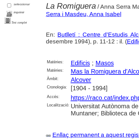
La Romiguera
seleccionar
/ Anna Serra M
imprimir
Serra i Masdeu, Anna Isabel
Text complet
En:
Butlletí : Centre d'Estudis A
desembre 1994), p. 11-12 : il. (
Edifi
Matèries:
Edificis
;
Masos
Matèries:
Mas la Romiguera d'Alco
Àmbit:
Alcover
Cronologia:
[1904 - 1994]
Accés:
https://raco.cat/index.ph
Localització:
Universitat Autònoma de
Muntaner; Biblioteca de
Enllaç permanent a aquest regis