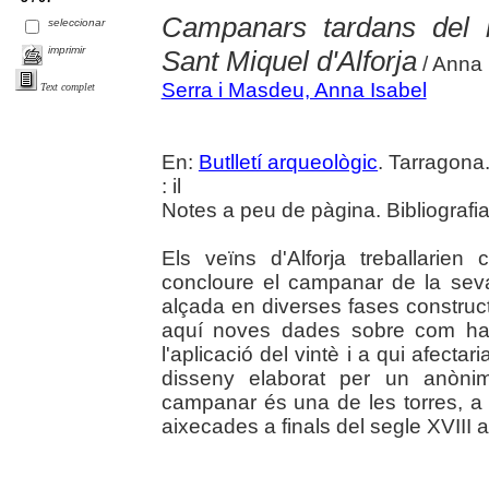
Campanars tardans del b
seleccionar
imprimir
Sant Miquel d'Alforja
/ Anna 
Serra i Masdeu, Anna Isabel
Text complet
En:
Butlletí arqueològic
. Tarragona
: il
Notes a peu de pàgina. Bibliografi
Els veïns d'Alforja treballarien
concloure el campanar de la seva
alçada en diverses fases construct
aquí noves dades sobre com hav
l'aplicació del vintè i a qui afectar
disseny elaborat per un anònim
campanar és una de les torres, a n
aixecades a finals del segle XVIII a