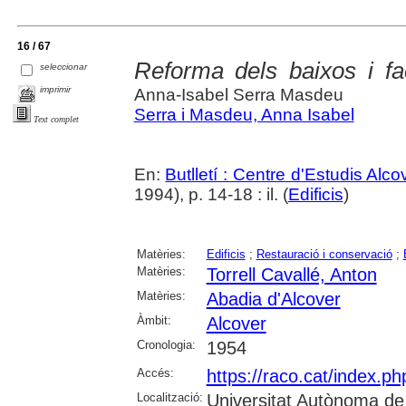
16 / 67
Reforma dels baixos i fa
seleccionar
imprimir
Anna-Isabel Serra Masdeu
Serra i Masdeu, Anna Isabel
Text complet
En:
Butlletí : Centre d'Estudis Alc
1994), p. 14-18 : il. (
Edificis
)
Matèries:
Edificis
;
Restauració i conservació
;
Matèries:
Torrell Cavallé, Anton
Matèries:
Abadia d'Alcover
Àmbit:
Alcover
Cronologia:
1954
Accés:
https://raco.cat/index.ph
Localització:
Universitat Autònoma de