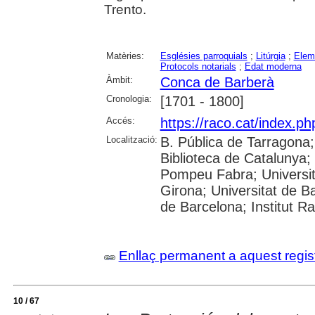
Trento.
Matèries:
Esglésies parroquials
;
Litúrgia
;
Elem
Protocols notarials
;
Edat moderna
Àmbit:
Conca de Barberà
Cronologia:
[1701 - 1800]
Accés:
https://raco.cat/index.ph
Localització:
B. Pública de Tarragona
Biblioteca de Catalunya; U
Pompeu Fabra; Universita
Girona; Universitat de Ba
de Barcelona; Institut 
Enllaç permanent a aquest regis
10 / 67