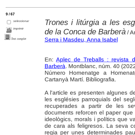
9 / 67
Trones i litúrgia a les es
seleccionar
imprimir
de la Conca de Barberà
/ A
Serra i Masdeu, Anna Isabel
Text complet
En:
Aplec de Treballs : revista
Barberà
. Montblanc, núm. 40 (2022) 
Número Homenatge a Homenatg
Cartanyà Martí. Bibliografia.
A l'article es presenten algunes d
les esglésies parroquials del seg
recuperades a partir de les sev
documents reforcen el paper que 
ideològics, morals i polítics qu
de cara als feligresos. La seva c
regia per unes determinades paut