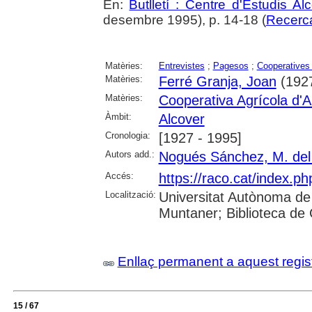
En:
Butlletí : Centre d'Estudis A
desembre 1995), p. 14-18 (
Recerc
Matèries:
Entrevistes
;
Pagesos
;
Cooperatives 
Matèries:
Ferré Granja, Joan
(1927
Matèries:
Cooperativa Agrícola d'A
Àmbit:
Alcover
Cronologia:
[1927 - 1995]
Autors add.:
Nogués Sánchez, M. del
Accés:
https://raco.cat/index.ph
Localització:
Universitat Autònoma de
Muntaner; Biblioteca de
Enllaç permanent a aquest regis
15 / 67