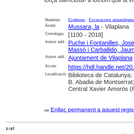
força silenciosa- a tothom que la vis
Matèries:
Esglésies
;
Excavacions arqueològiq
Àmbit:
Mussara, la
- Vilaplana
Cronologia:
[1100 - 2018]
Autors add.:
Puche i Fontanilles, Jos
Massó i Carballido, Jau
Autors add.:
Ajuntament de Vilaplana
Accés:
https://hdl.handle.net/
Localització:
Biblioteca de Catalunya;
B. Abadia de Montserrat; U
Central Xavier Amorós (
Enllaç permanent a aquest regis
3 / 67