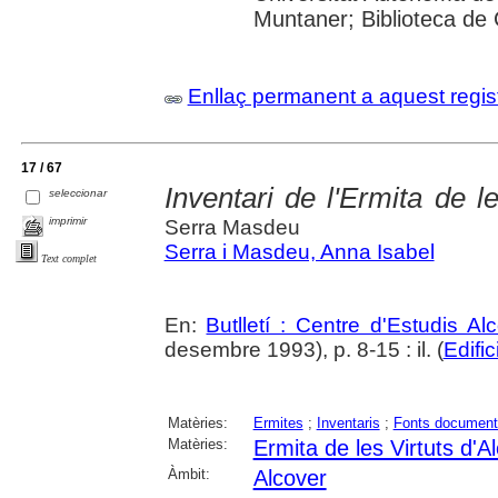
Muntaner; Biblioteca de
Enllaç permanent a aquest regis
17 / 67
Inventari de l'Ermita de l
seleccionar
imprimir
Serra Masdeu
Serra i Masdeu, Anna Isabel
Text complet
En:
Butlletí : Centre d'Estudis A
desembre 1993), p. 8-15 : il. (
Edific
Matèries:
Ermites
;
Inventaris
;
Fonts document
Matèries:
Ermita de les Virtuts d'A
Àmbit:
Alcover