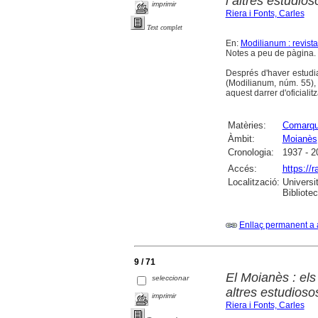
i altres estudios
imprimir
Riera i Fonts, Carles
Text complet
En:
Modilianum : revist
Notes a peu de pàgina. B
Després d'haver estudi
(Modilianum, núm. 55),
aquest darrer d'oficiali
Matèries:
Comarq
Àmbit:
Moianès
Cronologia:
1937 - 2
Accés:
https://
Localització:
Universi
Bibliote
Enllaç permanent a 
9 / 71
El Moianès : el
seleccionar
altres estudioso
imprimir
Riera i Fonts, Carles