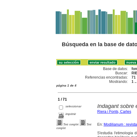
Búsqueda en la base de dat
Base de datos:
fo
Buscar:
RI
Referencias encontradas:
71
Mostrando:
1 .
página 1 de 4
1 / 71
Indagant sobre 
seleccionar
Riera i Fonts, Carles
imprimir
En:
Modilianum : revist
Text complet
Text
complet
S'estudia l'etimologia