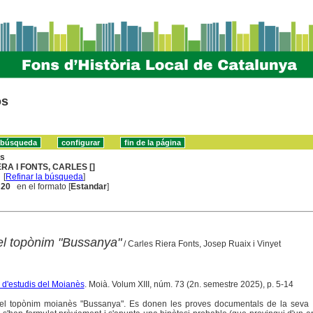
os
ns
ERA I FONTS, CARLES []
[
Refinar la búsqueda
]
. 20
en el formato [
Estandar
]
el topònim "Bussanya"
/ Carles Riera Fonts, Josep Ruaix i Vinyet
a d'estudis del Moianès
. Moià. Volum XIII, núm. 73 (2n. semestre 2025), p. 5-14
 del topònim moianès "Bussanya". Es donen les proves documentals de la seva g