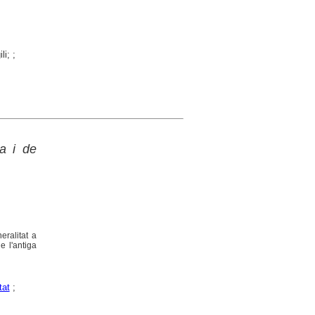
i; ;
a i de
eralitat a
e l'antiga
tat
;