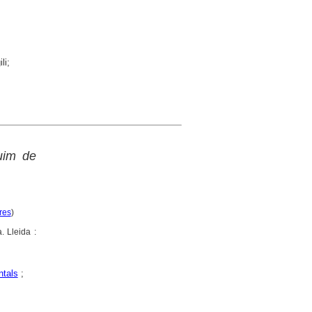
li;
uim de
res
)
. Lleida :
tals
;