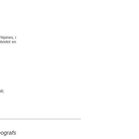
lipines, i
obretot en
li;
eografs