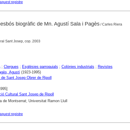
aquest registre
 esbós biogràfic de Mn. Agustí Sala i Pagès
/ Carles Riera
ural Sant Josep, cop. 2003
a
;
Clergues
;
Esglésies parroquials
;
Colònies industrials
;
Revistes
agès, Agustí
(1923-1995)
 de Sant Josep Obrer de Ripoll
1995]
ió Cultural Sant Josep de Ripoll
a de Montserrat; Universitat Ramon Llull
aquest registre