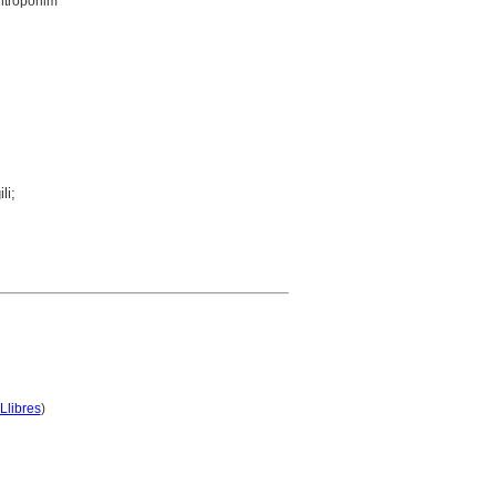
antropònim
li;
Llibres
)