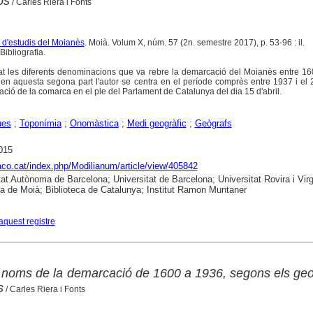
os
/ Carles Riera i Fonts
a d'estudis del Moianès
. Moià. Volum X, núm. 57 (2n. semestre 2017), p. 53-96 : il.
ibliografia.
at les diferents denominacions que va rebre la demarcació del Moianès entre 16
 en aquesta segona part l'autor se centra en el període comprès entre 1937 i el
tzació de la comarca en el ple del Parlament de Catalunya del dia 15 d'abril.
ues
;
Toponímia
;
Onomàstica
;
Medi geogràfic
;
Geògrafs
015
raco.cat/index.php/Modilianum/article/view/405842
tat Autònoma de Barcelona; Universitat de Barcelona; Universitat Rovira i Virgi
ca de Moià; Biblioteca de Catalunya; Institut Ramon Muntaner
aquest registre
s noms de la demarcació de 1600 a 1936, segons els geo
s
/ Carles Riera i Fonts