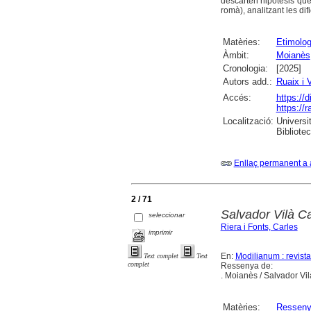
descarten hipòtesis que
romà), analitzant les dif
Matèries:
Etimolog
Àmbit:
Moianès
Cronologia:
[2025]
Autors add.:
Ruaix i 
Accés:
https://
https://
Localització:
Universi
Bibliote
Enllaç permanent a 
2 / 71
Salvador Vilà C
seleccionar
Riera i Fonts, Carles
imprimir
En:
Modilianum : revist
Text complet
Text
complet
Ressenya de:
. Moianès / Salvador Vil
Matèries:
Ressen