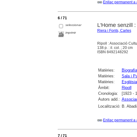
Enllaç permanent a 
6 / 71
L'Home senzill :
seleccionar
Riera i Fonts, Carles
imprimir
Ripoll : Associació Cult
138 p. : il. col. ; 20 cm
ISBN 8492148292
Matèries:
Biografi
Matèries:
Sala i P
Matèries:
Església
Àmbit:
Ripoll
Cronologia:
[1923 - 
Autors add.:
Associac
Localització:
B. Abadi
Enllaç permanent a 
7 / 71