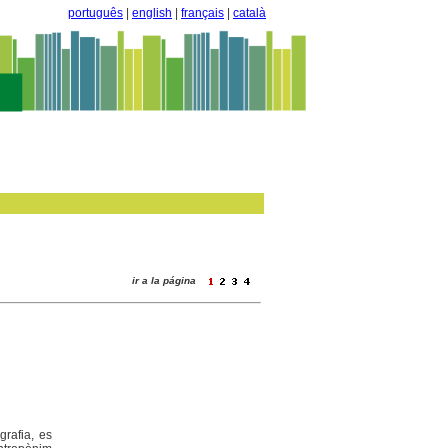
português
|
english
|
français
|
català
ir a la página
rafia, es