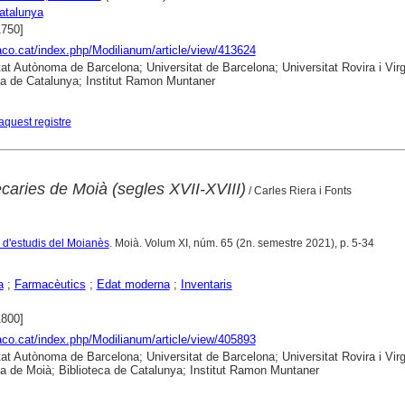
atalunya
1750]
raco.cat/index.php/Modilianum/article/view/413624
tat Autònoma de Barcelona; Universitat de Barcelona; Universitat Rovira i Virgil
ca de Catalunya; Institut Ramon Muntaner
aquest registre
ecaries de Moià (segles XVII-XVIII)
/ Carles Riera i Fonts
a d'estudis del Moianès
. Moià. Volum XI, núm. 65 (2n. semestre 2021), p. 5-34
a
;
Farmacèutics
;
Edat moderna
;
Inventaris
1800]
raco.cat/index.php/Modilianum/article/view/405893
tat Autònoma de Barcelona; Universitat de Barcelona; Universitat Rovira i Virgi
ca de Moià; Biblioteca de Catalunya; Institut Ramon Muntaner