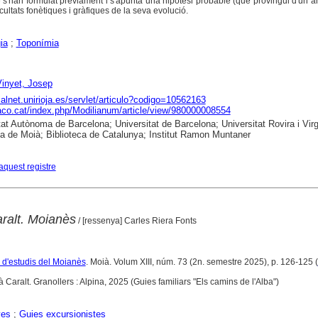
 s'han formulat prèviament i s'apunta una hipòtesi probable (que provingui d'un 
icultats fonètiques i gràfiques de la seva evolució.
ia
;
Toponímia
Vinyet, Josep
dialnet.unirioja.es/servlet/articulo?codigo=10562163
raco.cat/index.php/Modilianum/article/view/980000008554
tat Autònoma de Barcelona; Universitat de Barcelona; Universitat Rovira i Virgi
ca de Moià; Biblioteca de Catalunya; Institut Ramon Muntaner
aquest registre
aralt. Moianès
/ [ressenya] Carles Riera Fonts
a d'estudis del Moianès
. Moià. Volum XIII, núm. 73 (2n. semestre 2025), p. 126-125 (
à Caralt. Granollers : Alpina, 2025 (Guies familiars "Els camins de l'Alba")
yes
;
Guies excursionistes