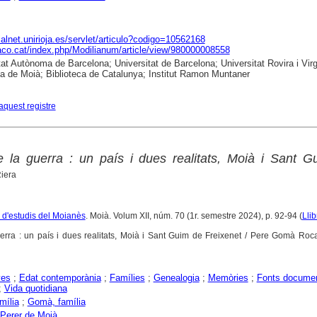
dialnet.unirioja.es/servlet/articulo?codigo=10562168
raco.cat/index.php/Modilianum/article/view/980000008558
tat Autònoma de Barcelona; Universitat de Barcelona; Universitat Rovira i Virgi
ca de Moià; Biblioteca de Catalunya; Institut Ramon Muntaner
aquest registre
 la guerra : un país i dues realitats, Moià i Sant G
Riera
a d'estudis del Moianès
. Moià. Volum XII, núm. 70 (1r. semestre 2024), p. 92-94 (
Llib
erra : un país i dues realitats, Moià i Sant Guim de Freixenet / Pere Gomà Roca
yes
;
Edat contemporània
;
Famílies
;
Genealogia
;
Memòries
;
Fonts documen
;
Vida quotidiana
mília
;
Gomà, família
 Perer de Moià