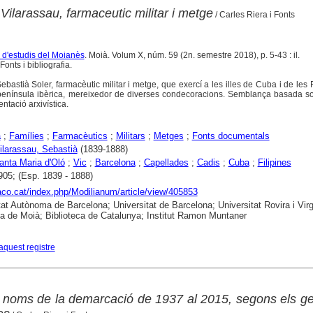
 Vilarassau, farmaceutic militar i metge
/ Carles Riera i Fonts
a d'estudis del Moianès
. Moià. Volum X, núm. 59 (2n. semestre 2018), p. 5-43 : il.
onts i bibliografia.
bastià Soler, farmacèutic militar i metge, que exercí a les illes de Cuba i de les Fi
a península ibèrica, mereixedor de diverses condecoracions. Semblança basada s
ntació arxivística.
a
;
Famílies
;
Farmacèutics
;
Militars
;
Metges
;
Fonts documentals
Vilarassau, Sebastià
(1839-1888)
anta Maria d'Oló
;
Vic
;
Barcelona
;
Capellades
;
Cadis
;
Cuba
;
Filipines
905; (Esp. 1839 - 1888)
raco.cat/index.php/Modilianum/article/view/405853
tat Autònoma de Barcelona; Universitat de Barcelona; Universitat Rovira i Virgi
ca de Moià; Biblioteca de Catalunya; Institut Ramon Muntaner
aquest registre
s noms de la demarcació de 1937 al 2015, segons els g