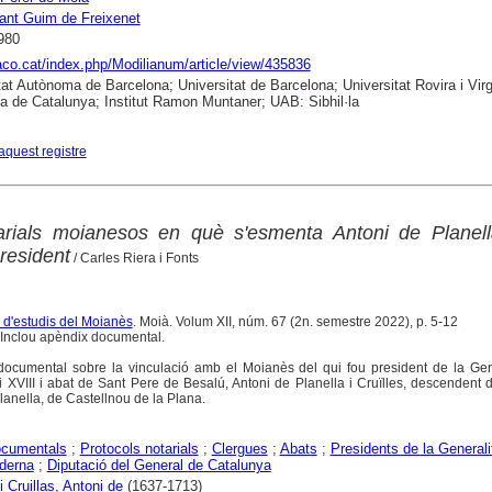
ant Guim de Freixenet
980
raco.cat/index.php/Modilianum/article/view/435836
tat Autònoma de Barcelona; Universitat de Barcelona; Universitat Rovira i Virgil
ca de Catalunya; Institut Ramon Muntaner; UAB: Sibhil·la
aquest registre
rials moianesos en què s'esmenta Antoni de Planell
president
/ Carles Riera i Fonts
a d'estudis del Moianès
. Moià. Volum XII, núm. 67 (2n. semestre 2022), p. 5-12
 Inclou apèndix documental.
a documental sobre la vinculació amb el Moianès del qui fou president de la Gen
i XVIII i abat de Sant Pere de Besalú, Antoni de Planella i Cruïlles, descendent d
lanella, de Castellnou de la Plana.
ocumentals
;
Protocols notarials
;
Clergues
;
Abats
;
Presidents de la Generali
derna
;
Diputació del General de Catalunya
i Cruillas, Antoni de
(1637-1713)