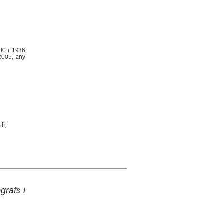
00 i 1936
 2005, any
li;
grafs i