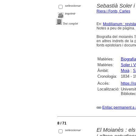
Sebastià Soler i
seleccionar
Riera i Fonts, Carles
imprimir
En:
Modilianum : revist
Text complet
Notes a peu de pàgina. F
Biografia del moianès Se
en altres indrets de l
fonts epistolars i docume
Matèries:
Biografi
Matèries:
Soler i 
Àmbit:
Moià
;
S
Cronologia:
1834 - 1
Accés:
https://
Localització:
Universi
Bibliote
Enllaç permanent a 
8 / 71
El Moianès : el
seleccionar