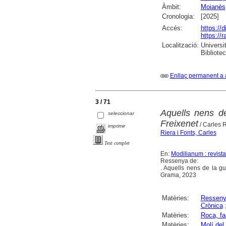
Àmbit:
Moianès
Cronologia:
[2025]
Accés:
https://
https://
Localització:
Universi
Bibliote
Enllaç permanent a 
3 / 71
Aquells nens de
seleccionar
Freixenet
/ Carles 
imprimir
Riera i Fonts, Carles
Text complet
En:
Modilianum : revist
Ressenya de:
. Aquells nens de la gu
Grama, 2023
Matèries:
Ressen
Crònica
Matèries:
Roca, fa
Matèries:
Molí del