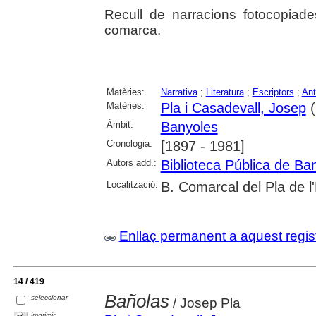
Recull de narracions fotocopiad
comarca.
Matèries:
Narrativa
;
Literatura
;
Escriptors
;
Ant
Matèries:
Pla i Casadevall, Josep
(
Àmbit:
Banyoles
Cronologia:
[1897 - 1981]
Autors add.:
Biblioteca Pública de Ba
Localització:
B. Comarcal del Pla de l
Enllaç permanent a aquest regis
14 / 419
Bañolas
seleccionar
/ Josep Pla
imprimir