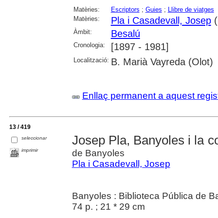
Matèries:
Escriptors
;
Guies
;
Llibre de viatges
Matèries:
Pla i Casadevall, Josep
(
Àmbit:
Besalú
Cronologia:
[1897 - 1981]
Localització:
B. Marià Vayreda (Olot)
Enllaç permanent a aquest regis
13 / 419
Josep Pla, Banyoles i la c
seleccionar
imprimir
de Banyoles
Pla i Casadevall, Josep
Banyoles : Biblioteca Pública de B
74 p. ; 21 * 29 cm