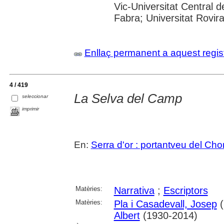
Vic-Universitat Central 
Fabra; Universitat Rovira i
Enllaç permanent a aquest regis
4 / 419
La Selva del Camp
seleccionar
imprimir
En:
Serra d'or : portantveu del Cho
Matèries:
Narrativa
;
Escriptors
Matèries:
Pla i Casadevall, Josep
(
Albert
(1930-2014)