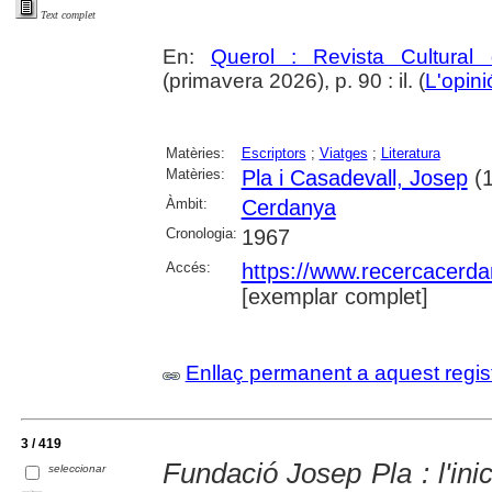
Text complet
En:
Querol : Revista Cultural
(primavera 2026), p. 90 : il. (
L'opini
Matèries:
Escriptors
;
Viatges
;
Literatura
Matèries:
Pla i Casadevall, Josep
(1
Àmbit:
Cerdanya
Cronologia:
1967
Accés:
https://www.recercacerdan
[exemplar complet]
Enllaç permanent a aquest regis
3 / 419
Fundació Josep Pla : l'ini
seleccionar