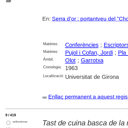
En:
Serra d'or : portantveu del "Ch
Matèries:
Conferències
;
Escriptor
Matèries:
Pujol i Cofan, Jordi
;
Pla
Àmbit:
Olot
;
Garrotxa
Cronologia:
1963
Localització:
Universitat de Girona
Enllaç permanent a aquest regis
9 / 419
Tast de cuina basca de la
seleccionar