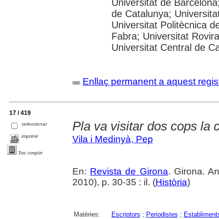
Universitat de Barcelona;
de Catalunya; Universitat
Universitat Politècnica 
Fabra; Universitat Rovira 
Universitat Central de C
Enllaç permanent a aquest regis
17 / 419
Pla va visitar dos cops la
seleccionar
imprimir
Vila i Medinyà, Pep
Text complet
En:
Revista de Girona
. Girona. 
2010), p. 30-35 : il. (
Història
)
Matèries:
Escriptors
;
Periodistes
;
Establiment