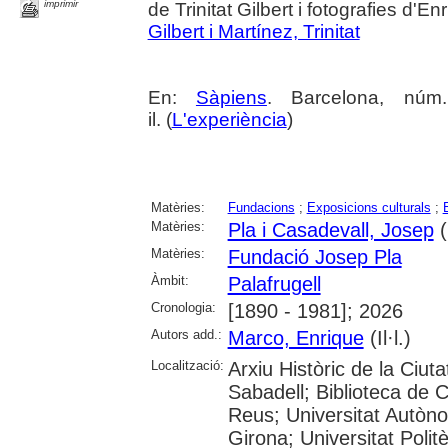
imprimir
de Trinitat Gilbert i fotografies d'E
Gilbert i Martínez, Trinitat
En:
Sàpiens
. Barcelona, núm
il. (
L'experiència
)
Matèries:
Fundacions
;
Exposicions culturals
;
Matèries:
Pla i Casadevall, Josep
(
Matèries:
Fundació Josep Pla
Àmbit:
Palafrugell
Cronologia:
[1890 - 1981]; 2026
Autors add.:
Marco, Enrique
(Il·l.)
Localització:
Arxiu Històric de la Ciut
Sabadell; Biblioteca de 
Reus; Universitat Autòno
Girona; Universitat Polit