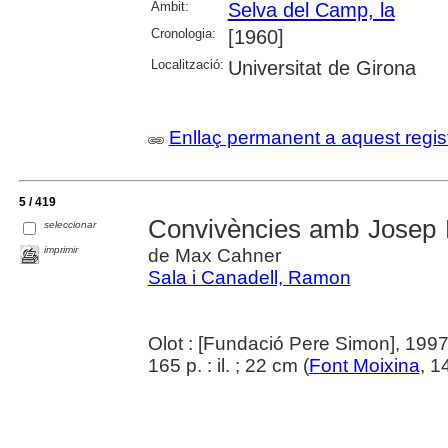
Àmbit:
Selva del Camp, la
Cronologia:
[1960]
Localització:
Universitat de Girona
Enllaç permanent a aquest regis
5 / 419
Convivències amb Josep 
seleccionar
imprimir
de Max Cahner
Sala i Canadell, Ramon
Olot : [Fundació Pere Simon], 199
165 p. : il. ; 22 cm (
Font Moixina
, 1