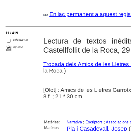
Enllaç permanent a aquest regis
11 / 419
Lectura de textos inèdi
seleccionar
imprimir
Castellfollit de la Roca, 2
Trobada dels Amics de les Lletres
la Roca )
[Olot] : Amics de les Lletres Garrot
8 f. ; 21 * 30 cm
Matèries:
Narrativa
;
Escriptors
;
Associacions c
Matèries:
Pla i Casadevall, Josep
(