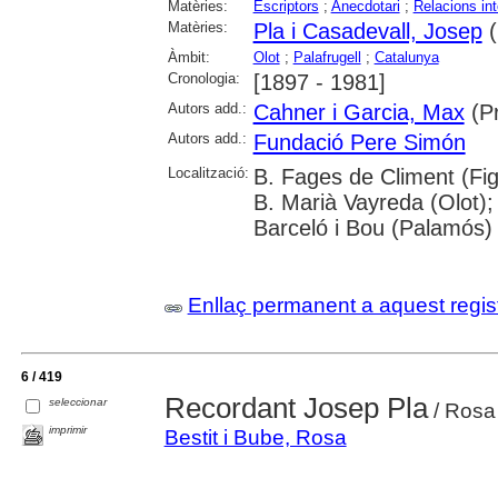
Matèries:
Escriptors
;
Anecdotari
;
Relacions in
Matèries:
Pla i Casadevall, Josep
(
Àmbit:
Olot
;
Palafrugell
;
Catalunya
Cronologia:
[1897 - 1981]
Autors add.:
Cahner i Garcia, Max
(Pr
Autors add.:
Fundació Pere Simón
Localització:
B. Fages de Climent (Fig
B. Marià Vayreda (Olot); 
Barceló i Bou (Palamós)
Enllaç permanent a aquest regis
6 / 419
Recordant Josep Pla
seleccionar
/ Rosa 
imprimir
Bestit i Bube, Rosa