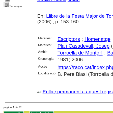
Text complet
En:
Llibre de la Festa Major de To
(2006) , p. 153-160 : il.
Matèries:
Escriptors
;
Homenatge
Matèries:
Pla i Casadevall, Josep
(
Àmbit:
Torroella de Montgrí
;
Ba
Cronologia:
1981; 2006
Accés:
https://raco.cat/index.p
Localització:
B. Pere Blasi (Torroella
Enllaç permanent a aquest regis
página 1 de 21