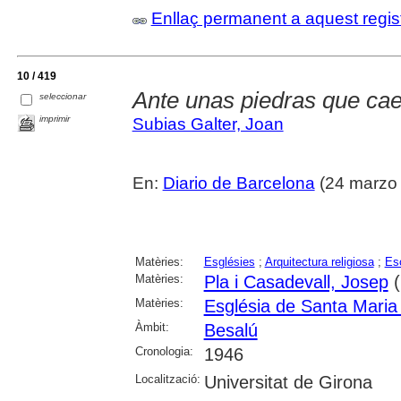
Enllaç permanent a aquest regis
10 / 419
Ante unas piedras que ca
seleccionar
imprimir
Subias Galter, Joan
En:
Diario de Barcelona
(24 marzo 
Matèries:
Esglésies
;
Arquitectura religiosa
;
Esc
Matèries:
Pla i Casadevall, Josep
(
Matèries:
Església de Santa Maria
Àmbit:
Besalú
Cronologia:
1946
Localització:
Universitat de Girona