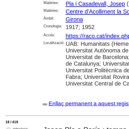
Matèries:
Pla i Casadevall, Josep
(
Matèries:
Centre d'Acolliment la S
Àmbit:
Girona
Cronologia:
1917; 1952
Accés:
https://raco.cat/index.p
Localització:
UAB: Humanitats (Hemer
Universitat Autònoma de
Universitat de Barcelona;
de Catalunya; Universitat
Universitat Politècnica 
Fabra; Universitat Rovira 
Universitat Central de C
Enllaç permanent a aquest regis
18 / 419
seleccionar