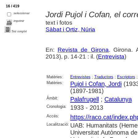
16 / 419
Jordi Pujol i Cofan, el cor
seleccionar
imprimir
text i fotos
Sàbat i Ortiz, Núria
Text complet
En:
Revista de Girona
. Girona.
2013), p. 14-21 : il. (
Entrevista
)
Matèries:
Entrevistes
;
Traductors
;
Escriptors
Matèries:
Pujol i Cofan, Jordi
(1933-
(1897-1981)
Àmbit:
Palafrugell
;
Catalunya
Cronologia:
1933 - 2013
Accés:
https://raco.cat/index.p
Localització:
UAB: Humanitats (Hemer
Universitat Autònoma de