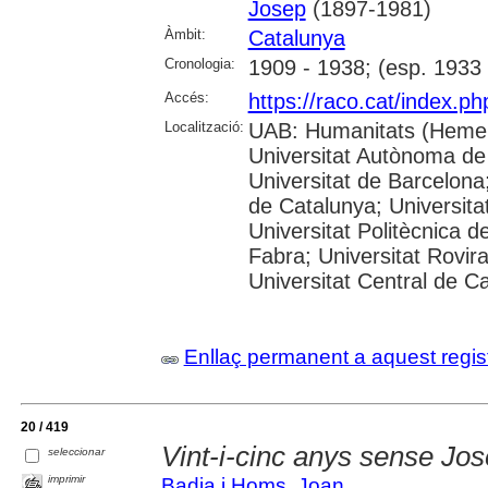
Josep
(1897-1981)
Àmbit:
Catalunya
Cronologia:
1909 - 1938; (esp. 1933 
Accés:
https://raco.cat/index.p
Localització:
UAB: Humanitats (Hemer
Universitat Autònoma de
Universitat de Barcelona;
de Catalunya; Universitat
Universitat Politècnica 
Fabra; Universitat Rovira 
Universitat Central de C
Enllaç permanent a aquest regis
20 / 419
Vint-i-cinc anys sense Jos
seleccionar
imprimir
Badia i Homs, Joan