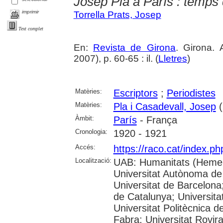
Josep Pla a París : temps
imprimir
Torrella Prats, Josep
Text complet
En:
Revista de Girona
. Girona.
2007), p. 60-65 : il. (
Lletres
)
Matèries:
Escriptors
;
Periodistes
Matèries:
Pla i Casadevall, Josep
(
Àmbit:
París
- França
Cronologia:
1920 - 1921
Accés:
https://raco.cat/index.p
Localització:
UAB: Humanitats (Hemer
Universitat Autònoma de
Universitat de Barcelona;
de Catalunya; Universitat
Universitat Politècnica 
Fabra; Universitat Rovira 