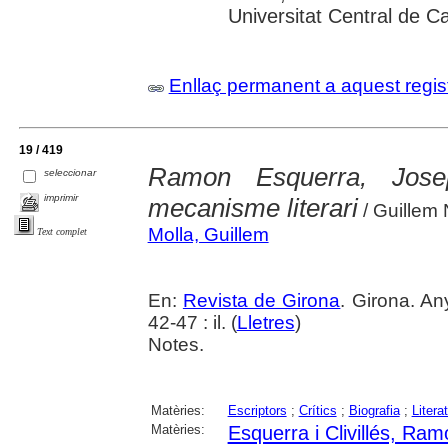
Universitat Central de C
Enllaç permanent a aquest regis
19 / 419
Ramon Esquerra, Jose
seleccionar
imprimir
mecanisme literari
/ Guillem N
Molla, Guillem
Text complet
En:
Revista de Girona
. Girona. An
42-47 : il. (
Lletres
)
Notes.
Matèries:
Escriptors
;
Crítics
;
Biografia
;
Litera
Matèries:
Esquerra i Clivillés, Ram