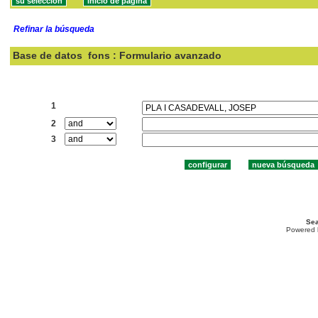
Refinar la búsqueda
Base de datos
fons : Formulario avanzado
Buscar:
1
2
3
Sea
Powered