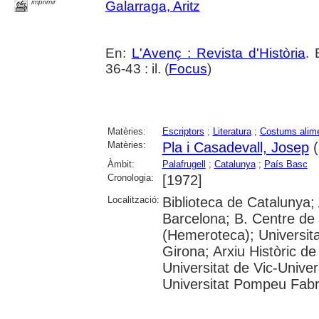
imprimir
Galarraga, Aritz
En:
L'Avenç : Revista d'Història
. 
36-43 : il. (
Focus
)
Matèries:
Escriptors
;
Literatura
;
Costums alime
Matèries:
Pla i Casadevall, Josep
(
Àmbit:
Palafrugell
;
Catalunya
;
País Basc
Cronologia:
[1972]
Localització:
Biblioteca de Catalunya; 
Barcelona; B. Centre de
(Hemeroteca); Universita
Girona; Arxiu Històric de
Universitat de Vic-Univer
Universitat Pompeu Fabra;