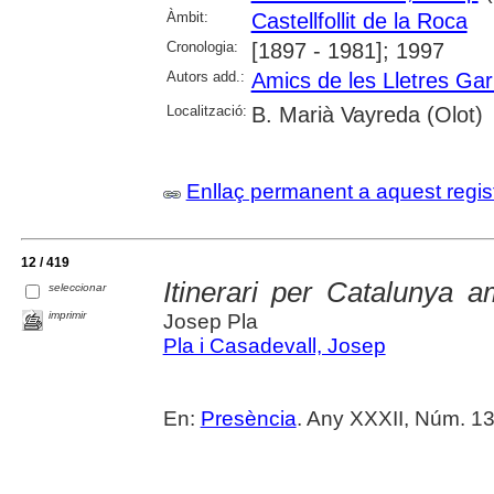
Àmbit:
Castellfollit de la Roca
Cronologia:
[1897 - 1981]; 1997
Autors add.:
Amics de les Lletres Gar
Localització:
B. Marià Vayreda (Olot)
Enllaç permanent a aquest regis
12 / 419
Itinerari per Catalunya 
seleccionar
imprimir
Josep Pla
Pla i Casadevall, Josep
En:
Presència
. Any XXXII, Núm. 13