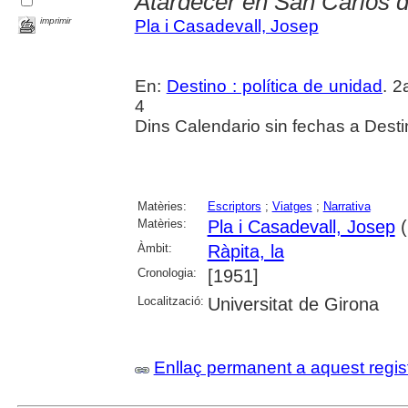
Atardecer en San Carlos d
imprimir
Pla i Casadevall, Josep
En:
Destino : política de unidad
. 2
4
Dins Calendario sin fechas a Desti
Matèries:
Escriptors
;
Viatges
;
Narrativa
Matèries:
Pla i Casadevall, Josep
(
Àmbit:
Ràpita, la
Cronologia:
[1951]
Localització:
Universitat de Girona
Enllaç permanent a aquest regis