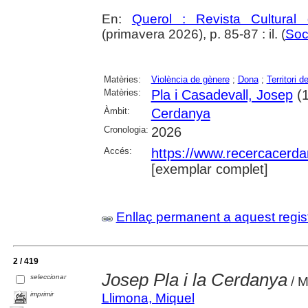
En:
Querol : Revista Cultural
(primavera 2026), p. 85-87 : il. (
Soc
Matèries:
Violència de gènere
;
Dona
;
Territori d
Matèries:
Pla i Casadevall, Josep
(1
Àmbit:
Cerdanya
Cronologia:
2026
Accés:
https://www.recercacerdan
[exemplar complet]
Enllaç permanent a aquest regis
2 / 419
Josep Pla i la Cerdanya
seleccionar
/ M
imprimir
Llimona, Miquel