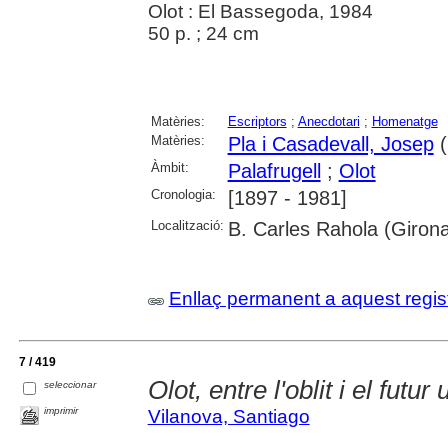
Olot : El Bassegoda, 1984
50 p. ; 24 cm
Matèries:
Escriptors
;
Anecdotari
;
Homenatge
Matèries:
Pla i Casadevall, Josep
(
Àmbit:
Palafrugell
;
Olot
Cronologia:
[1897 - 1981]
Localització:
B. Carles Rahola (Girona
Enllaç permanent a aquest regis
7 / 419
Olot, entre l'oblit i el futur
seleccionar
imprimir
Vilanova, Santiago