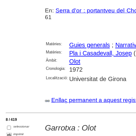
En:
Serra d'or : portantveu del Ch
61
Matèries:
Guies generals
;
Narrati
Matèries:
Pla i Casadevall, Josep
(
Àmbit:
Olot
Cronologia:
1972
Localització:
Universitat de Girona
Enllaç permanent a aquest regis
8 / 419
Garrotxa : Olot
seleccionar
imprimir