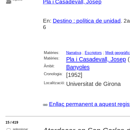
Pla i Casadevall, Josep
En:
Destino : política de unidad
. 2
6
Matèries:
Narrativa
;
Escriptors
;
Medi geogràfic
Matèries:
Pla i Casadevall, Josep
(
Àmbit:
Banyoles
Cronologia:
[1952]
Localització:
Universitat de Girona
Enllaç permanent a aquest regis
15 / 419
seleccionar