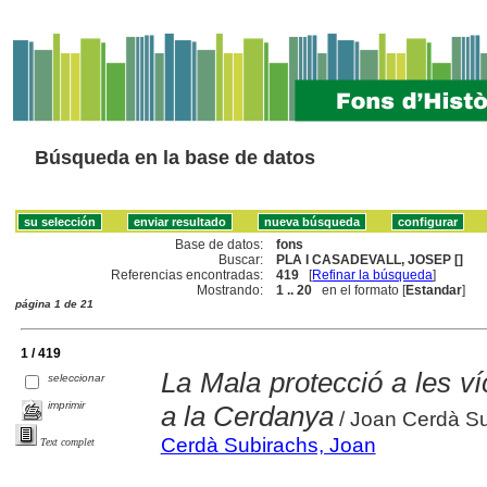
Búsqueda en la base de datos
Base de datos:
fons
Buscar:
PLA I CASADEVALL, JOSEP []
Referencias encontradas:
419
[
Refinar la búsqueda
]
Mostrando:
1 .. 20
en el formato [
Estandar
]
página 1 de 21
1 / 419
La Mala protecció a les ví
seleccionar
imprimir
a la Cerdanya
/ Joan Cerdà S
Cerdà Subirachs, Joan
Text complet