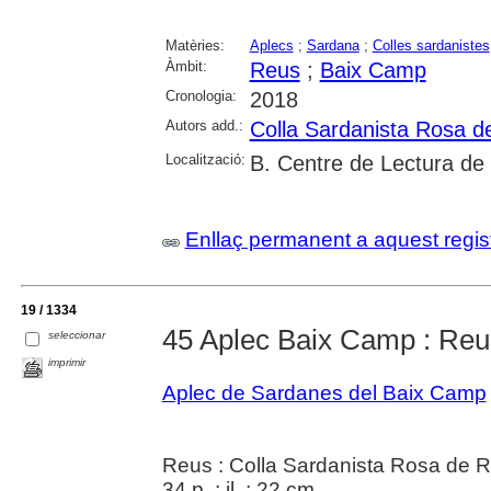
Matèries:
Aplecs
;
Sardana
;
Colles sardanistes
Àmbit:
Reus
;
Baix Camp
Cronologia:
2018
Autors add.:
Colla Sardanista Rosa d
Localització:
B. Centre de Lectura de
Enllaç permanent a aquest regis
19 / 1334
45 Aplec Baix Camp : Reu
seleccionar
imprimir
Aplec de Sardanes del Baix Camp
Reus : Colla Sardanista Rosa de R
34 p. : il. ; 22 cm