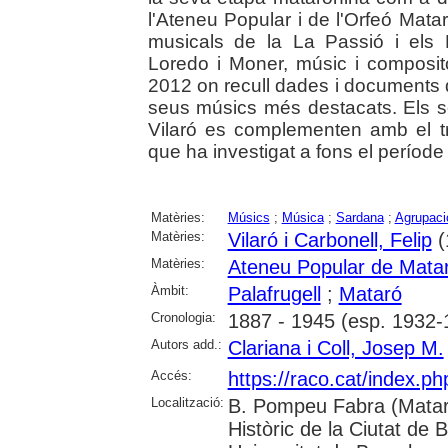
l'Ateneu Popular i de l'Orfeó Mat
musicals de la La Passió i els
Loredo i Moner, músic i composito
2012 on recull dades i documents 
seus músics més destacats. Els s
Vilaró es complementen amb el tr
que ha investigat a fons el període
Matèries:
Músics
;
Música
;
Sardana
;
Agrupaci
Matèries:
Vilaró i Carbonell, Felip
(
Matèries:
Ateneu Popular de Mata
Àmbit:
Palafrugell
;
Mataró
Cronologia:
1887 - 1945 (esp. 1932-
Autors add.:
Clariana i Coll, Josep M.
Accés:
https://raco.cat/index.
Localització:
B. Pompeu Fabra (Mataró
Històric de la Ciutat de 