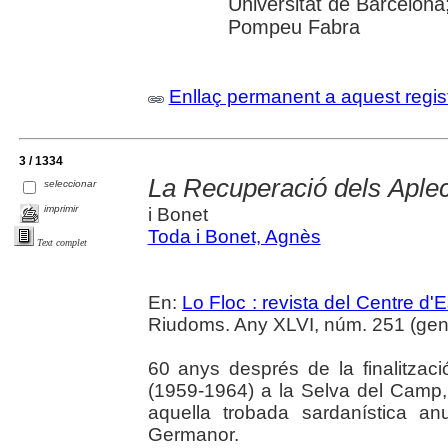
Universitat de Barcelona;
Pompeu Fabra
Enllaç permanent a aquest regis
3 / 1334
La Recuperació dels Aple
seleccionar
imprimir
i Bonet
Toda i Bonet, Agnès
Text complet
En:
Lo Floc : revista del Centre 
Riudoms. Any XLVI, núm. 251 (gener
60 anys després de la finalitzac
(1959-1964) a la Selva del Camp,
aquella trobada sardanística an
Germanor.