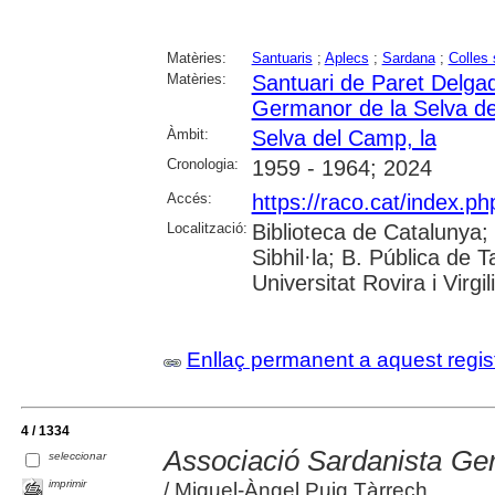
Matèries:
Santuaris
;
Aplecs
;
Sardana
;
Colles 
Matèries:
Santuari de Paret Delga
Germanor de la Selva d
Àmbit:
Selva del Camp, la
Cronologia:
1959 - 1964; 2024
Accés:
https://raco.cat/index.p
Localització:
Biblioteca de Catalunya
Sibhil·la; B. Pública de
Universitat Rovira i Virgili
Enllaç permanent a aquest regis
4 / 1334
Associació Sardanista Ge
seleccionar
imprimir
/ Miquel-Àngel Puig Tàrrech