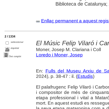
Biblioteca de Catalunya; 
Enllaç permanent a aquest regis
2 / 1334
El Músic Felip Vilaró i Ca
seleccionar
imprimir
Moner, Josep M. Clariana i Coll
Loredo i Moner, Josep
Text complet
En:
Fulls del Museu Arxiu de S
2024), p. 38-47 : il. (
Estudis
)
El palafrugenc Felip Vilaró i Carbo
i compositor de més de cinquant
etapa professional i vital a Mata
mort. En aquest estudi es ressegueix
la seva etapa mataronina com a di