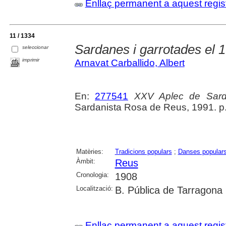
Enllaç permanent a aquest regis
11 / 1334
Sardanes i garrotades el 
seleccionar
imprimir
Arnavat Carballido, Albert
En:
277541
XXV Aplec de Sar
Sardanista Rosa de Reus, 1991. p.
Matèries:
Tradicions populars
;
Danses popular
Àmbit:
Reus
Cronologia:
1908
Localització:
B. Pública de Tarragona
Enllaç permanent a aquest regis