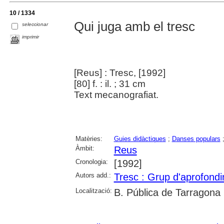
10 / 1334
Qui juga amb el tresc
seleccionar
imprimir
[Reus] : Tresc, [1992]
[80] f. : il. ; 31 cm
Text mecanografiat.
Matèries:
Guies didàctiques
;
Danses populars
Àmbit:
Reus
Cronologia:
[1992]
Autors add.:
Tresc : Grup d'aprofondi
Localització:
B. Pública de Tarragona