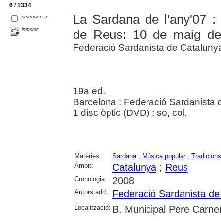
6 / 1334
La Sardana de l'any'07 : 
seleccionar
imprimir
de Reus: 10 de maig d
Federació Sardanista de Cataluny
19a ed.
Barcelona : Federació Sardanista 
1 disc òptic (DVD) : so, col.
Matèries:
Sardana
;
Música popular
;
Tradicions
Àmbit:
Catalunya
;
Reus
Cronologia:
2008
Autors add.:
Federació Sardanista de
Localització:
B. Municipal Pere Carne