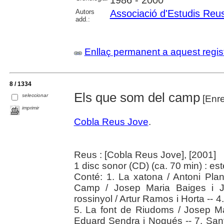
Autors
Associació d'Estudis Reu
add.:
Enllaç permanent a aquest regis
8 / 1334
Els que som del camp
seleccionar
[Enre
imprimir
Cobla Reus Jove
.
Reus : [Cobla Reus Jove], [2001]
1 disc sonor (CD) (ca. 70 min) : es
Conté: 1. La xatona / Antoni Pla
Camp / Josep Maria Baiges i Ja
rossinyol / Artur Ramos i Horta -- 4
5. La font de Riudoms / Josep Ma
Eduard Sendra i Nogués -- 7. Sant 