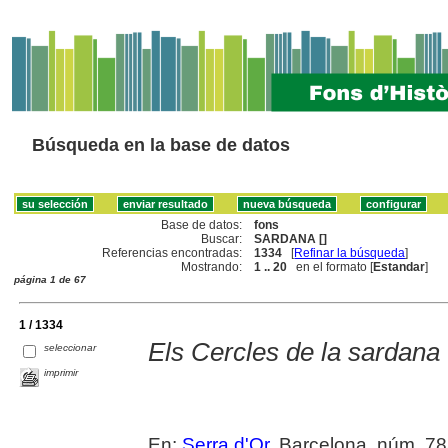
Búsqueda en la base de datos
Base de datos:
fons
Buscar:
SARDANA []
Referencias encontradas:
1334
[
Refinar la búsqueda
]
Mostrando:
1 .. 20
en el formato [
Estandar
]
página 1 de 67
1 / 1334
Els Cercles de la sardana
seleccionar
imprimir
En:
Serra d'Or
. Barcelona, núm. 785