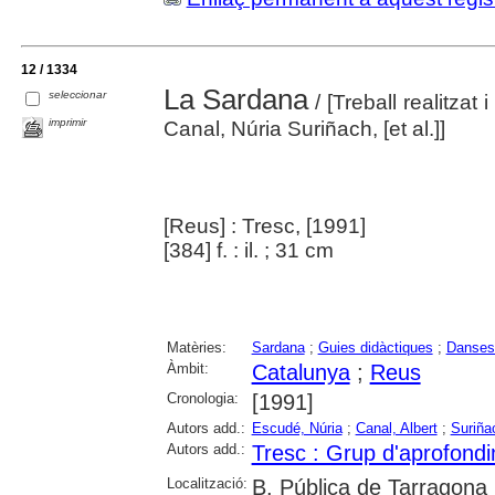
12 / 1334
La Sardana
seleccionar
/ [Treball realitzat
imprimir
Canal, Núria Suriñach, [et al.]]
[Reus] : Tresc, [1991]
[384] f. : il. ; 31 cm
Matèries:
Sardana
;
Guies didàctiques
;
Danses
Àmbit:
Catalunya
;
Reus
Cronologia:
[1991]
Autors add.:
Escudé, Núria
;
Canal, Albert
;
Suriña
Autors add.:
Tresc : Grup d'aprofondi
Localització:
B. Pública de Tarragona