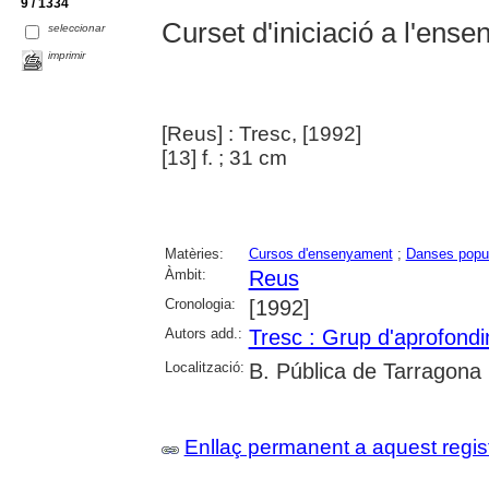
9 / 1334
Curset d'iniciació a l'ens
seleccionar
imprimir
[Reus] : Tresc, [1992]
[13] f. ; 31 cm
Matèries:
Cursos d'ensenyament
;
Danses popu
Àmbit:
Reus
Cronologia:
[1992]
Autors add.:
Tresc : Grup d'aprofondi
Localització:
B. Pública de Tarragona
Enllaç permanent a aquest regis