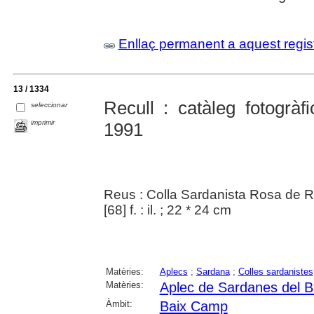
Enllaç permanent a aquest regis
13 / 1334
Recull : catàleg fotogrà
seleccionar
imprimir
1991
Reus : Colla Sardanista Rosa de 
[68] f. : il. ; 22 * 24 cm
Matèries:
Aplecs
;
Sardana
;
Colles sardanistes
Matèries:
Aplec de Sardanes del 
Àmbit:
Baix Camp