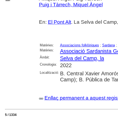
Puig i Tàrrech, Miquel Àngel
En:
El Pont Alt
. La Selva del Camp,
Matèries:
Associacions folklòriques
;
Sardana
;
Matèries:
Associació Sardanista G
Àmbit:
Selva del Camp, la
Cronologia:
2022
Localització:
B. Central Xavier Amorós
Camp); B. Pública de Ta
Enllaç permanent a aquest regis
5 / 1334