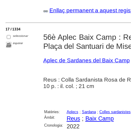
Enllaç permanent a aquest regis
17 / 1334
56è Aplec Baix Camp : R
seleccionar
imprimir
Plaça del Santuari de Mise
Aplec de Sardanes del Baix Camp
Reus : Colla Sardanista Rosa de 
10 p. : il. col. ; 21 cm
Matèries:
Aplecs
;
Sardana
;
Colles sardanistes
Àmbit:
Reus
;
Baix Camp
Cronologia:
2022