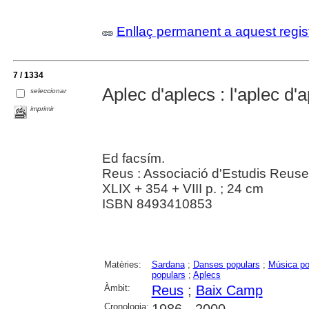
Enllaç permanent a aquest regis
7 / 1334
Aplec d'aplecs : l'aplec d'
seleccionar
imprimir
Ed facsím.
Reus : Associació d'Estudis Reus
XLIX + 354 + VIII p. ; 24 cm
ISBN 8493410853
Matèries:
Sardana
;
Danses populars
;
Música po
populars
;
Aplecs
Àmbit:
Reus
;
Baix Camp
Cronologia:
1986 - 2000