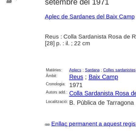
setembre del 1971
Aplec de Sardanes del Baix Camp
Reus : Colla Sardanista Rosa de 
[28] p. : il. ; 22 cm
Matèries:
Aplecs
;
Sardana
;
Colles sardanistes
Àmbit:
Reus
;
Baix Camp
Cronologia:
1971
Autors add.:
Colla Sardanista Rosa d
Localització:
B. Pública de Tarragona
Enllaç permanent a aquest regis