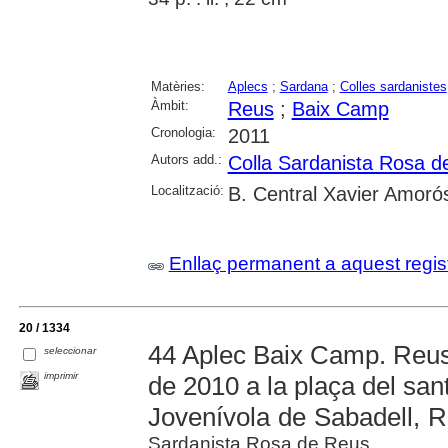
Matèries:
Aplecs
;
Sardana
;
Colles sardanistes
Àmbit:
Reus
;
Baix Camp
Cronologia:
2011
Autors add.:
Colla Sardanista Rosa d
Localització:
B. Central Xavier Amoró
Enllaç permanent a aquest regis
20 / 1334
44 Aplec Baix Camp. Reus
seleccionar
imprimir
de 2010 a la plaça del sant
Jovenívola de Sabadell, 
Sardanista Rosa de Reus