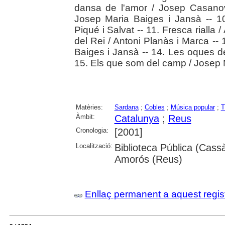
dansa de l'amor / Josep Casanova
Josep Maria Baiges i Jansà -- 10
Piqué i Salvat -- 11. Fresca rialla 
del Rei / Antoni Planàs i Marca --
Baiges i Jansà -- 14. Les oques de
15. Els que som del camp / Josep 
Matèries:
Sardana
;
Cobles
;
Música popular
;
T
Àmbit:
Catalunya
;
Reus
Cronologia:
[2001]
Localització:
Biblioteca Pública (Cassà
Amorós (Reus)
Enllaç permanent a aquest regis