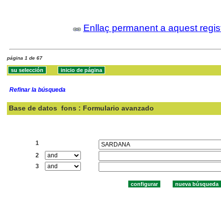
Enllaç permanent a aquest regis
página 1 de 67
Refinar la búsqueda
Base de datos
fons : Formulario avanzado
Buscar:
1
2
3