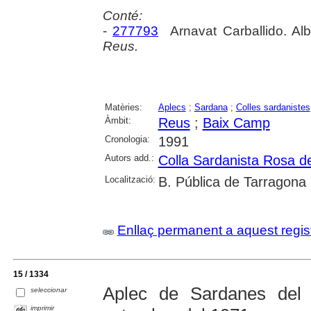
Conté:
-
277793
Arnavat Carballido. Alb
Reus.
Matèries:
Aplecs
;
Sardana
;
Colles sardanistes
Àmbit:
Reus
;
Baix Camp
Cronologia:
1991
Autors add.:
Colla Sardanista Rosa d
Localització:
B. Pública de Tarragona
Enllaç permanent a aquest regis
15 / 1334
Aplec de Sardanes de
seleccionar
imprimir