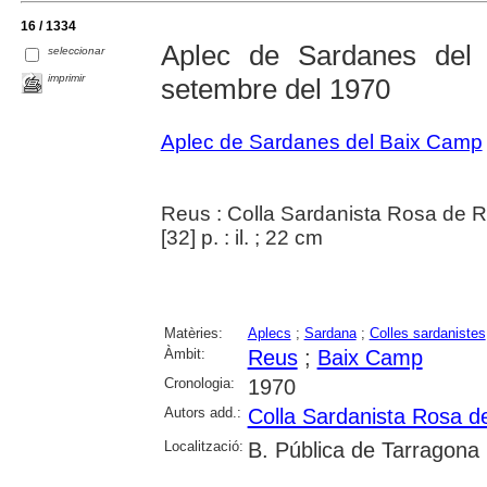
16 / 1334
Aplec de Sardanes de
seleccionar
imprimir
setembre del 1970
Aplec de Sardanes del Baix Camp
Reus : Colla Sardanista Rosa de 
[32] p. : il. ; 22 cm
Matèries:
Aplecs
;
Sardana
;
Colles sardanistes
Àmbit:
Reus
;
Baix Camp
Cronologia:
1970
Autors add.:
Colla Sardanista Rosa d
Localització:
B. Pública de Tarragona