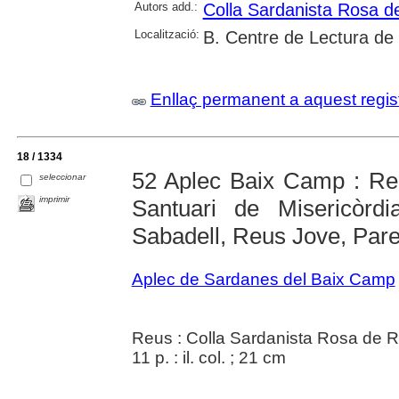
Autors add.:
Colla Sardanista Rosa d
Localització:
B. Centre de Lectura de
Enllaç permanent a aquest regis
18 / 1334
52 Aplec Baix Camp : Re
seleccionar
imprimir
Santuari de Misericòrd
Sabadell, Reus Jove, Par
Aplec de Sardanes del Baix Camp
Reus : Colla Sardanista Rosa de 
11 p. : il. col. ; 21 cm