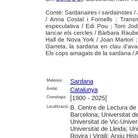
Conté: Sardanaires i sardainstes / J
/ Anna Costal i Fornells ; Tran
especulativa / Edi Pou ; Toni Joda
tancar els cercles / Bàrbara Raub
Hall de Nova York / Joan Martori ;
Garreta, la sardana en clau d'ava
Els cops amagats de la sardana / A
Matèries:
Sardana
Àmbit:
Catalunya
Cronologia:
[1900 - 2025]
Localització:
B. Centre de Lectura de
Barcelona; Universitat d
Universitat de Vic-Univer
Universitat de Lleida; U
Rovira i Virgili; Arxiu Hi